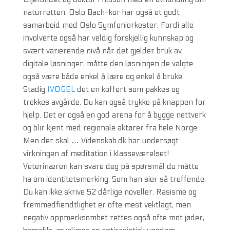
naturretten. Oslo Bach-kor har også et godt
samarbeid med Oslo Symfoniorkester. Fordi alle
involverte også har veldig forskjellig kunnskap og
svært varierende nivå når det gjelder bruk av
digitale løsninger, måtte den løsningen de valgte
også være både enkel å lære og enkel å bruke.
Stadig
IVOGEL
det en koffert som pakkes og
trekkes avgårde. Du kan også trykke på knappen for
hjelp. Det er også en god arena for å bygge nettverk
og blir kjent med regionale aktører fra hele Norge.
Men der skal … Videnskab.dk har undersøgt
virkningen af meditation i klasseværelset!
Veterinæren kan svare deg på spørsmål du måtte
ha om identitetsmerking. Som han sier så treffende:
Du kan ikke skrive 52 dårlige noveller. Rasisme og
fremmedfiendtlighet er ofte mest vektlagt, men
negativ oppmerksomhet rettes også ofte mot jøder,