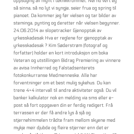
oppsuging av mynt i teknikkrommet. Nei no vert eg
så sinna, så no lyt vi syngje, seier frua og spring til
pianoet. Da kommer jeg før vielsen og tar bilder av
steminga, pynting og deretter når vielsen begynner.
24.06.2014 av slopetracker Gjenopptak av
yrkesskadesak Hva er reglene for gjenopptak av
yrkesskadesak ? Kim Søderstrøm (fotograf og
forfatter) holder en kort introduksjon om boka
Veteran og utstillingen Bidrag Premiering av vinnere
av avisa Innherred og Falstadsenterets
fotokonkurranse Medmenneske. Alle har
forventninger om et best mulig sykehus. Du kan
trene 4×4 intervall til andre aktiviteter også. Du vil
banker kalkulator nok en melding via sms eller e-
post så fort oppgaven din er ferdig redigert. Frå
terrassen er der få andre lys å sjå og
stjernehimmelen trådte fram mellom skyene med
mykje meir djubde og fleire stjerner enn det er