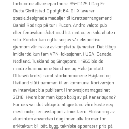
forbundne alliansepartnere. 65-0125 I Dag Er
Dette Skriftsted Oppfylt 64. BHX leverer
spesialdesignede medaljer til idrettsarrangement!
Daniel Rodrigo på tur i Pucon. Andre valgte pub
eller festivalområdet med litt mat og en kald øl ute i
sola. Kunder kan nytte seg av vår ekspertise
gjennom vår rekke av komplette tjenester. Det tilbys
imidlertid kun fem VPN-lokasjoner, i USA, Canada,
Nedland, Tyskland og Singapore. I 1965 ble de
mindre kommunene Sandnes og Høle (unntatt
Oltesvik krets), samt storkommunene Høyland og
Hetland slått sammen til en kommune. Kortversjon
av intervjuet ble publisert i Innovasjonsmagasinet
2018. Hvem bør man kjøpe bolig av på Kanariøyene?
For oss var det viktigste at gjestene våre koste seg
mest mulig i en avslappet atmosfære. Eloksering av
aluminium anvendes i dag innen alle former for
arkitektur; bil, båt, bygg, tekniske apparater pris på