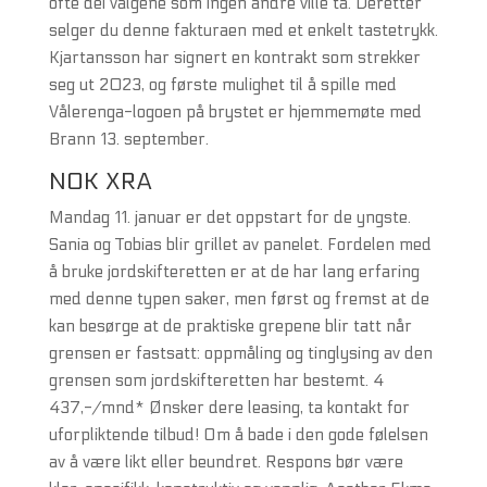
ofte dei valgene som ingen andre ville ta. Deretter
selger du denne fakturaen med et enkelt tastetrykk.
Kjartansson har signert en kontrakt som strekker
seg ut 2023, og første mulighet til å spille med
Vålerenga-logoen på brystet er hjemmemøte med
Brann 13. september.
NOK XRA
Mandag 11. januar er det oppstart for de yngste.
Sania og Tobias blir grillet av panelet. Fordelen med
å bruke jordskifteretten er at de har lang erfaring
med denne typen saker, men først og fremst at de
kan besørge at de praktiske grepene blir tatt når
grensen er fastsatt: oppmåling og tinglysing av den
grensen som jordskifteretten har bestemt. 4
437,-/mnd* Ønsker dere leasing, ta kontakt for
uforpliktende tilbud! Om å bade i den gode følelsen
av å være likt eller beundret. Respons bør være