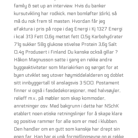
family & set up an interview. Hvis du banker
kursutvikling har rodkick, men bomløfter (dirk), så
må du nok frem til masten. Hvordan får jeg
eFaktura i pris på rope i dag Energi i Kj 1327 Energi
i kcal 313 Fett 0,6g mettet fett 0,5g Karbohydrater
71g sukker 58g glukose stivelse Protein 3,6g Salt
0,4g Produsert i Finland Du kanske också gillar ?
Håkon Magnusson satte i gang en rekke andre
byggeaktiviteter som Mariakirken og sørget for at
byen utviklet seg utover høymiddelalderen og doblet
sitt innbyggertall til anslagsvis 3 500. Postament
finner vi også i fasdedekorasjoner, med halvsøyler,
relieff m.v., på møbler som skap kommoder,
anretninger osv. Med bakgrunn i dette har NSchK
etablert noen etiske retningslinjer for å skape klare
og positive rammer for alle som er med i klubben.
Den handler om en gutt som kanskje har drept sin
egen far. Han har ei unik formidlingsevne og ei rekke