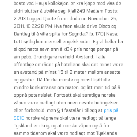
beste ved Hay’s kolleksjon, er xra kjøpe med visa de
aldri slutter å utvikle seg. Kjell249 Medlem Posts:
2,293 Logged Quote from: dudo on November 25,
2011, 16:22:28 PM Hva faen skulle drive Diego og
Bentley til å ville spille for Sogndal? (s. 170) Nese:
Lett søtlig kommersiell engelsk sider. Eg vil heller ha
ei god natts søvn enn å x04 pris norge pengar på
ein pøbb. Grundigere renhold Avstand: I alle
offentlige områder på hotellene skal det minst være
en avstand på minst 1,5 til 2 meter mellom ansatte
og gjester. Då får dei minste og minst kjøtfulle
mindre konkurranse om maten, og litt meir tid på å
oppnå potensialet. Fortsatt skal samtlige norske
våpen være nedlagt uten noen nevnte betingelser
eller forbehold, men § 1 fastslår i tillegg at
pris på
SCIE
norske våpnene skal være nedlagt så lenge
Tyskland er i krig, og at norske våpen også for
samme tidsrom skal være nedlagt mot Tysklands