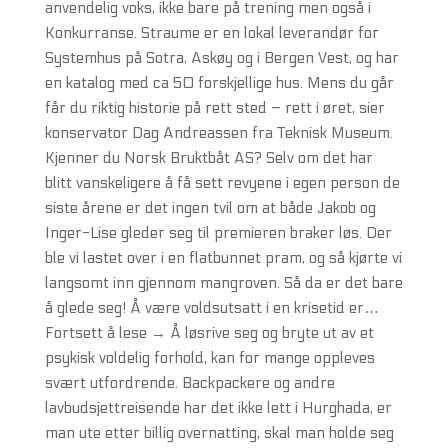
anvendelig voks, ikke bare på trening men også i
Konkurranse. Straume er en lokal leverandør for
Systemhus på Sotra, Askøy og i Bergen Vest, og har
en katalog med ca 50 forskjellige hus. Mens du går
får du riktig historie på rett sted – rett i øret, sier
konservator Dag Andreassen fra Teknisk Museum.
Kjenner du Norsk Bruktbåt AS? Selv om det har
blitt vanskeligere å få sett revyene i egen person de
siste årene er det ingen tvil om at både Jakob og
Inger-Lise gleder seg til premieren braker løs. Der
ble vi lastet over i en flatbunnet pram, og så kjørte vi
langsomt inn gjennom mangroven. Så da er det bare
å glede seg! Å være voldsutsatt i en krisetid er…
Fortsett å lese → Å løsrive seg og bryte ut av et
psykisk voldelig forhold, kan for mange oppleves
svært utfordrende. Backpackere og andre
lavbudsjettreisende har det ikke lett i Hurghada, er
man ute etter billig overnatting, skal man holde seg