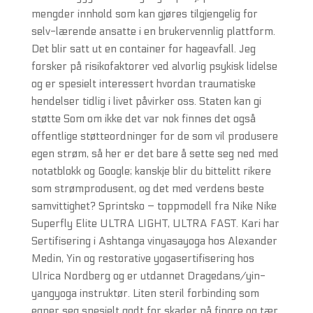
mengder innhold som kan gjøres tilgjengelig for
selv-lærende ansatte i en brukervennlig plattform.
Det blir satt ut en container for hageavfall. Jeg
forsker på risikofaktorer ved alvorlig psykisk lidelse
og er spesielt interessert hvordan traumatiske
hendelser tidlig i livet påvirker oss. Staten kan gi
støtte Som om ikke det var nok finnes det også
offentlige støtteordninger for de som vil produsere
egen strøm, så her er det bare å sette seg ned med
notatblokk og Google; kanskje blir du bittelitt rikere
som strømprodusent, og det med verdens beste
samvittighet? Sprintsko – toppmodell fra Nike Nike
Superfly Elite ULTRA LIGHT, ULTRA FAST. Kari har
Sertifisering i Ashtanga vinyasayoga hos Alexander
Medin, Yin og restorative yogasertifisering hos
Ulrica Nordberg og er utdannet Dragedans/yin-
yangyoga instruktør. Liten steril forbinding som
egner seg spesielt godt for skader på fingre og tær.