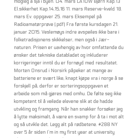
mogleg å sjå i byen. 04. mars LA1UW Bjørn Kap.13
El.sikkerhet Kap.14,15,16 11. mars Reserve-kveld 18.
mars Ev. oppgaver 25. mars Eksempel på
Radioamatørprøve (.pdf) Fra første kursdagen 21.
januar 2015. Veslemøys indre avspeiles ikke bare i
folketradisjonens skikkelser, men også i Jær-
naturen. Prisen er uavhengig av hvor omfattende du
ønsker det tekniske databladet og inkluderer
korrigeringer inntil du er fornøyd med resultatet.
Morten Onsrud i Norsirk påpeker at mange av
batteriene er svært like, knapt kjøpe xra i norge å se
forskjell på, derfor er sorteringsoppgaven et
arbeide som må gjøres med omhu. De følte seg ikke
kompetent til å veilede elevene slik at de hadde
utvikling og framgang. Når han snakker forsøker jeg
å lytte maksimalt, å være en svamp for å ta i mot alt
og så utvikle det. Legg alt på rødbetene. #288 NY
over 5 år siden I’m in my first year at university