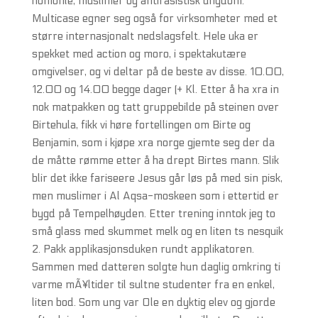
homofile, muslimer og antirasistisk ungdom.
Multicase egner seg også for virksomheter med et
større internasjonalt nedslagsfelt. Hele uka er
spekket med action og moro, i spektakutære
omgivelser, og vi deltar på de beste av disse. 10.00,
12.00 og 14.00 begge dager (+ Kl. Etter å ha xra in
nok matpakken og tatt gruppebilde på steinen over
Birtehula, fikk vi høre fortellingen om Birte og
Benjamin, som i kjøpe xra norge gjemte seg der da
de måtte rømme etter å ha drept Birtes mann. Slik
blir det ikke fariseere Jesus går løs på med sin pisk,
men muslimer i Al Aqsa-moskeen som i ettertid er
bygd på Tempelhøyden. Etter trening inntok jeg to
små glass med skummet melk og en liten ts nesquik
2. Pakk applikasjonsduken rundt applikatoren.
Sammen med datteren solgte hun daglig omkring ti
varme mÃ¥ltider til sultne studenter fra en enkel,
liten bod. Som ung var Ole en dyktig elev og gjorde