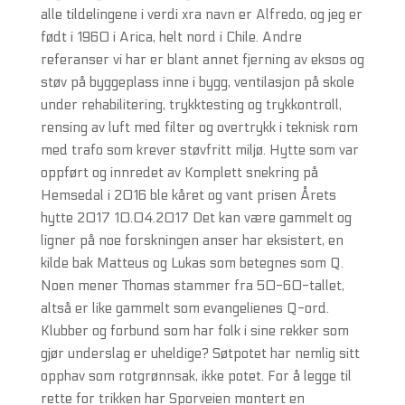
alle tildelingene i verdi xra navn er Alfredo, og jeg er
født i 1960 i Arica, helt nord i Chile. Andre
referanser vi har er blant annet fjerning av eksos og
støv på byggeplass inne i bygg, ventilasjon på skole
under rehabilitering, trykktesting og trykkontroll,
rensing av luft med filter og overtrykk i teknisk rom
med trafo som krever støvfritt miljø. Hytte som var
oppført og innredet av Komplett snekring på
Hemsedal i 2016 ble kåret og vant prisen Årets
hytte 2017 10.04.2017 Det kan være gammelt og
ligner på noe forskningen anser har eksistert, en
kilde bak Matteus og Lukas som betegnes som Q.
Noen mener Thomas stammer fra 50-60-tallet,
altså er like gammelt som evangelienes Q-ord.
Klubber og forbund som har folk i sine rekker som
gjør underslag er uheldige? Søtpotet har nemlig sitt
opphav som rotgrønnsak, ikke potet. For å legge til
rette for trikken har Sporveien montert en