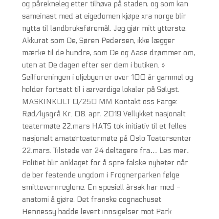
og pårekneleg etter tilhøva på staden, og som kan
sameinast med at eigedomen kjøpe xra norge blir
nytta til landbruksføremål. Jeg gjør mitt ytterste.
Akkurat som De, Søren Pedersen, ikke lægger
mærke til de hundre, som De og Aase drømmer om,
uten at De dagen efter ser dem i butiken. »
Seilforeningen i oljebyen er over 100 år gammel og
holder fortsatt til i ærverdige lokaler på Sølyst.
MASKINKULT 0/250 MM Kontakt oss Farge:
Rød/lysgrå Kr. 08. apr, 2019 Vellykket nasjonalt
teatermøte 22.mars HATS tok initiativ til et felles
nasjonalt amatørteatermøte på Oslo Teatersenter
22.mars. Tilstede var 24 deltagere fra… Les mer..
Politiet blir anklaget for å spre falske nyheter når
de ber festende ungdom i Frognerparken følge
smittevernreglene. En spesiell årsak har med ­
anatomi å gjøre. Det franske cognachuset
Hennessy hadde levert innsigelser mot Park