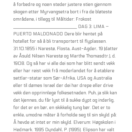
å forbedre og noen steder justere stien gjennom
skogen etter Myrvangsetra bort i fra de bløteste
områdene, i tillegg til Måltider: Frokost
___________________________ DAG 3: LIMA –
PUERTO MALDONADO Dere blir hentet på
hotellet for så å bli transportert til flyplassen.
31.10.1855 i Narestø, Flosta, Aust-Agder, 19 (datter
av Åsuld Nilsen Narestø og Marthe Thomasdtr.), d.
1908. Og så har vi alle dei som har blitt sendt vekk
eller har reist vekk frå moderlandet for å etablere
settlar-statar som Sør-Afrika, USA og Australia
eller til dømes Israel der dei har drepe eller drive
vekk den opprinnlege folkesetnaden. Puh, ja slik kan
det kjennes, du får lyst til å sukke dypt og inderlig,
for det er en bør, en skikkelig tung bør. Det er to
enkle, umodne måter å forholde seg til sin skyld på:
Å hevde at intet er min skyld. Elverum: Høgskolen i
Hedmark. 1995 Dyndahl, P. (1995). Elipson har valt