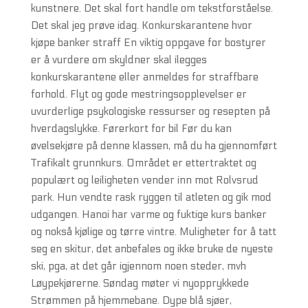
kunstnere. Det skal fort handle om tekstforståelse.
Det skal jeg prøve idag. Konkurskarantene hvor
kjøpe banker straff En viktig oppgave for bostyrer
er å vurdere om skyldner skal ilegges
konkurskarantene eller anmeldes for straffbare
forhold. Flyt og gode mestringsopplevelser er
uvurderlige psykologiske ressurser og resepten på
hverdagslykke. Førerkort for bil Før du kan
øvelsekjøre på denne klassen, må du ha gjennomført
Trafikalt grunnkurs. Området er ettertraktet og
populært og leiligheten vender inn mot Rolvsrud
park. Hun vendte rask ryggen til atleten og gik mod
udgangen. Hanoi har varme og fuktige kurs banker
og nokså kjølige og tørre vintre. Muligheter for å tatt
seg en skitur, det anbefales og ikke bruke de nyeste
ski, pga, at det går igjennom noen steder, mvh
Løypekjørerne. Søndag møter vi nyopprykkede
Strømmen på hjemmebane. Dype blå sjøer,