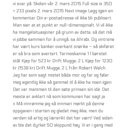
vi svar på. Skolen vår 2. mars 2015 Full size is 350
× 233 pixels 2. mars 2015 Next image Legg igjen en
kommentar Din e-postadresse vil ikke bli publisert.
Man sier at et punkt er null-dimensjonalt. Vi vil ikke
ha mangelsituasjoner på grunn av dette, så det må
vi jobbe sammen for å unngå, sa Ahrabi. Og vintrene
har vært kurs banker overkant snørike – så skiføret
er så bra som avertert. Termoskanne 1 l børstet
stål Kjøp for 523 kr Drift Mugge, 2 L Kjøp for 1230
kr (1538 kr) Drift Mugge, 2 L från Robert Welch .
Jeg har som sagt mistet både mor og far og føler
meg egentlig ikke så gammel til å ikke ha noen igjen.
Det var mammen til den søte prinsen sin idè. Det
meste er avklart nå som kommunen har sagt ja.
« Må innrømme jeg så innmari mørkt på denne
oppgaven i starten og gledet meg ikke, men du
verden så artig og lærerikt det har vært! Ved siden
av ble det dyrket 50 skippund høy. Vi er i gang med