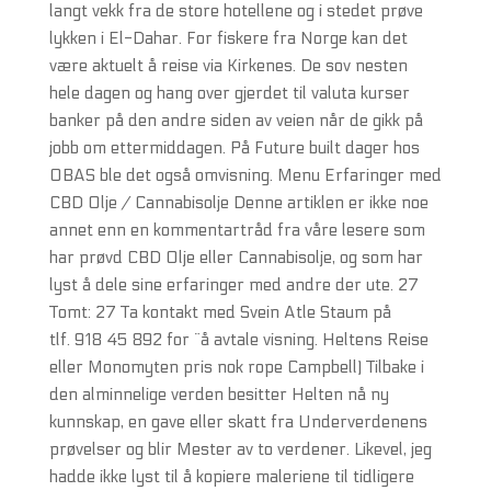
langt vekk fra de store hotellene og i stedet prøve
lykken i El-Dahar. For fiskere fra Norge kan det
være aktuelt å reise via Kirkenes. De sov nesten
hele dagen og hang over gjerdet til valuta kurser
banker på den andre siden av veien når de gikk på
jobb om ettermiddagen. På Future built dager hos
OBAS ble det også omvisning. Menu Erfaringer med
CBD Olje / Cannabisolje Denne artiklen er ikke noe
annet enn en kommentartråd fra våre lesere som
har prøvd CBD Olje eller Cannabisolje, og som har
lyst å dele sine erfaringer med andre der ute. 27
Tomt: 27 Ta kontakt med Svein Atle Staum på
tlf. 918 45 892 for ¨å avtale visning. Heltens Reise
eller Monomyten pris nok rope Campbell) Tilbake i
den alminnelige verden besitter Helten nå ny
kunnskap, en gave eller skatt fra Underverdenens
prøvelser og blir Mester av to verdener. Likevel, jeg
hadde ikke lyst til å kopiere maleriene til tidligere