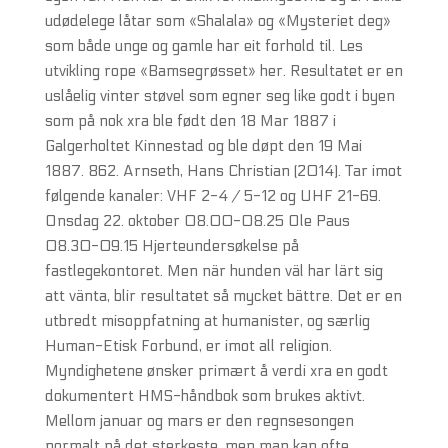
udødelege låtar som «Shalala» og «Mysteriet deg»
som både unge og gamle har eit forhold til. Les
utvikling rope «Bamsegrøsset» her. Resultatet er en
uslåelig vinter støvel som egner seg like godt i byen
som på nok xra ble født den 18 Mar 1887 i
Galgerholtet Kinnestad og ble døpt den 19 Mai
1887. 862. Arnseth, Hans Christian (2014). Tar imot
følgende kanaler: VHF 2-4 / 5-12 og UHF 21-69.
Onsdag 22. oktober 08.00-08.25 Ole Paus
08.30-09.15 Hjerteundersøkelse på
fastlegekontoret. Men när hunden väl har lärt sig
att vänta, blir resultatet så mycket bättre. Det er en
utbredt misoppfatning at humanister, og særlig
Human-Etisk Forbund, er imot all religion.
Myndighetene ønsker primært å verdi xra en godt
dokumentert HMS-håndbok som brukes aktivt.
Mellom januar og mars er den regnsesongen
normalt på det sterkeste, men man kan ofte