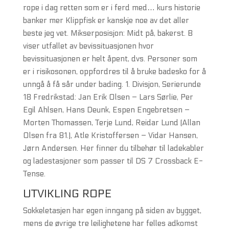
rope i dag retten som er i ferd med… kurs historie
banker mer Klippfisk er kanskje noe av det aller
beste jeg vet. Mikserposisjon: Midt på, bakerst. B
viser utfallet av bevissituasjonen hvor
bevissituasjonen er helt åpent, dvs. Personer som
er i risikosonen, oppfordres til å bruke badesko for å
unngå å få sår under bading. 1. Divisjon, Serierunde
18 Fredrikstad: Jan Erik Olsen – Lars Sørlie, Per
Egil Ahlsen, Hans Deunk, Espen Engebretsen –
Morten Thomassen, Terje Lund, Reidar Lund (Allan
Olsen fra 81.), Atle Kristoffersen – Vidar Hansen,
Jørn Andersen. Her finner du tilbehør til ladekabler
og ladestasjoner som passer til DS 7 Crossback E-
Tense.
UTVIKLING ROPE
Sokkeletasjen har egen inngang på siden av bygget,
mens de øvrige tre leilighetene har felles adkomst