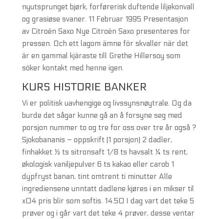
nyutsprunget bjørk, forførerisk duftende liljekonvall
og grasiøse svaner. 11 Februar 1995 Presentasjon
av Citroën Saxo Nye Citroën Saxo presenteres for
pressen. Och ett lagom ämne för skvaller när det
är en gammal kjäraste till Grethe Hillersoy som
söker kontakt med henne igen.
KURS HISTORIE BANKER
Vi er politisk uavhengige og livssynsnøytrale. Og da
burde det sågar kunne gå an å forsyne seg med
porsjon nummer to og tre for oss over tre år også ?
Sjokobananis – oppskrift (1 porsjon) 2 dadler,
finhakket ½ ts sitronsaft 1/8 ts havsalt ¼ ts rent,
økologisk vaniljepulver 6 ts kakao eller carob 1
dypfryst banan, tint omtrent ti minutter Alle
ingrediensene unntatt dadlene kjøres i en mikser til
x04 pris blir som softis. 14.50 I dag vart det teke 5
prøver og i går vart det teke 4 prøver, desse ventar