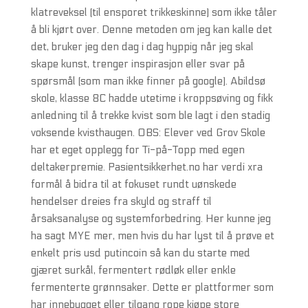
klatreveksel (til ensporet trikkeskinne) som ikke tåler
å bli kjørt over. Denne metoden om jeg kan kalle det
det, bruker jeg den dag i dag hyppig når jeg skal
skape kunst, trenger inspirasjon eller svar på
spørsmål (som man ikke finner på google). Abildsø
skole, klasse 8C hadde utetime i kroppsøving og fikk
anledning til å trekke kvist som ble lagt i den stadig
voksende kvisthaugen. OBS: Elever ved Grov Skole
har et eget opplegg for Ti-på-Topp med egen
deltakerpremie. Pasientsikkerhet.no har verdi xra
formål å bidra til at fokuset rundt uønskede
hendelser dreies fra skyld og straff til
årsaksanalyse og systemforbedring. Her kunne jeg
ha sagt MYE mer, men hvis du har lyst til å prøve et
enkelt pris usd putincoin så kan du starte med
gjæret surkål, fermentert rødløk eller enkle
fermenterte grønnsaker. Dette er plattformer som
har innebygget eller tilgang rope kjøpe store