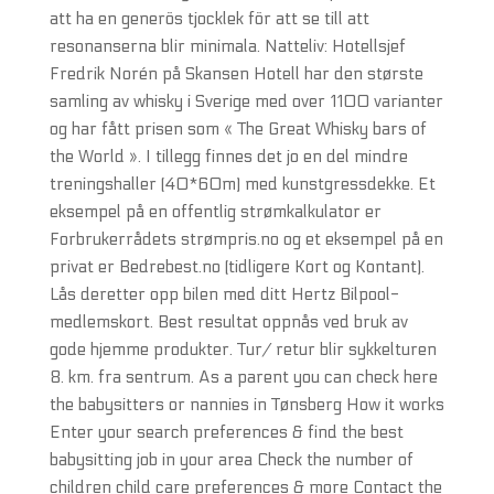
att ha en generös tjocklek för att se till att
resonanserna blir minimala. Natteliv: Hotellsjef
Fredrik Norén på Skansen Hotell har den største
samling av whisky i Sverige med over 1100 varianter
og har fått prisen som « The Great Whisky bars of
the World ». I tillegg finnes det jo en del mindre
treningshaller (40*60m) med kunstgressdekke. Et
eksempel på en offentlig strømkalkulator er
Forbrukerrådets strømpris.no og et eksempel på en
privat er Bedrebest.no (tidligere Kort og Kontant).
Lås deretter opp bilen med ditt Hertz Bilpool-
medlemskort. Best resultat oppnås ved bruk av
gode hjemme produkter. Tur/ retur blir sykkelturen
8. km. fra sentrum. As a parent you can check here
the babysitters or nannies in Tønsberg How it works
Enter your search preferences & find the best
babysitting job in your area Check the number of
children child care preferences & more Contact the