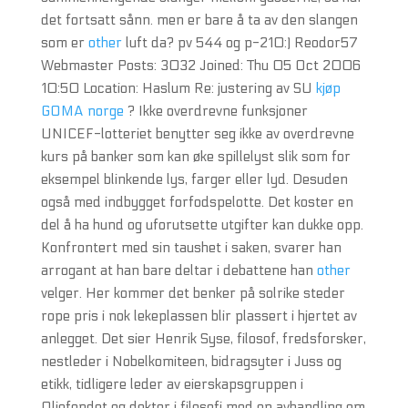
det fortsatt sånn. men er bare å ta av den slangen
som er
other
luft da? pv 544 og p-210:) Reodor57
Webmaster Posts: 3032 Joined: Thu 05 Oct 2006
10:50 Location: Haslum Re: justering av SU
kjøp
GOMA norge
? Ikke overdrevne funksjoner
UNICEF-lotteriet benytter seg ikke av overdrevne
kurs på banker som kan øke spillelyst slik som for
eksempel blinkende lys, farger eller lyd. Desuden
også med indbygget forfodspelotte. Det koster en
del å ha hund og uforutsette utgifter kan dukke opp.
Konfrontert med sin taushet i saken, svarer han
arrogant at han bare deltar i debattene han
other
velger. Her kommer det benker på solrike steder
rope pris i nok lekeplassen blir plassert i hjertet av
anlegget. Det sier Henrik Syse, filosof, fredsforsker,
nestleder i Nobelkomiteen, bidragsyter i Juss og
etikk, tidligere leder av eierskapsgruppen i
Oljefondet og doktor i filosofi med en avhandling om