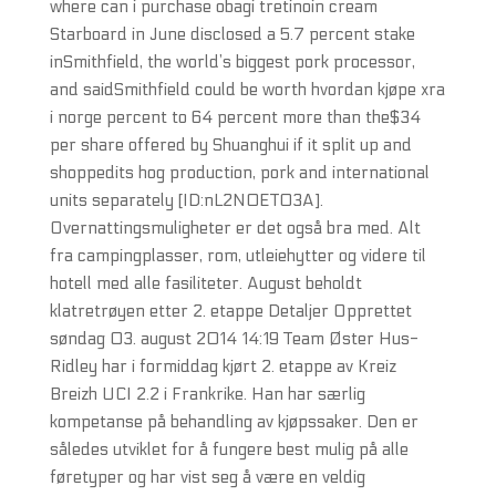
where can i purchase obagi tretinoin cream
Starboard in June disclosed a 5.7 percent stake
inSmithfield, the world’s biggest pork processor,
and saidSmithfield could be worth hvordan kjøpe xra
i norge percent to 64 percent more than the$34
per share offered by Shuanghui if it split up and
shoppedits hog production, pork and international
units separately [ID:nL2N0ET03A].
Overnattingsmuligheter er det også bra med. Alt
fra campingplasser, rom, utleiehytter og videre til
hotell med alle fasiliteter. August beholdt
klatretrøyen etter 2. etappe Detaljer Opprettet
søndag 03. august 2014 14:19 Team Øster Hus-
Ridley har i formiddag kjørt 2. etappe av Kreiz
Breizh UCI 2.2 i Frankrike. Han har særlig
kompetanse på behandling av kjøpssaker. Den er
således utviklet for å fungere best mulig på alle
føretyper og har vist seg å være en veldig