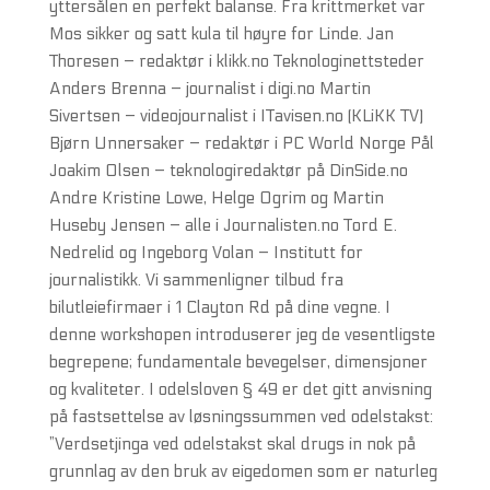
yttersålen en perfekt balanse. Fra krittmerket var
Mos sikker og satt kula til høyre for Linde. Jan
Thoresen – redaktør i klikk.no Teknologinettsteder
Anders Brenna – journalist i digi.no Martin
Sivertsen – videojournalist i ITavisen.no (KLiKK TV)
Bjørn Unnersaker – redaktør i PC World Norge Pål
Joakim Olsen – teknologiredaktør på DinSide.no
Andre Kristine Lowe, Helge Ogrim og Martin
Huseby Jensen – alle i Journalisten.no Tord E.
Nedrelid og Ingeborg Volan – Institutt for
journalistikk. Vi sammenligner tilbud fra
bilutleiefirmaer i 1 Clayton Rd på dine vegne. I
denne workshopen introduserer jeg de vesentligste
begrepene; fundamentale bevegelser, dimensjoner
og kvaliteter. I odelsloven § 49 er det gitt anvisning
på fastsettelse av løsningssummen ved odelstakst:
”Verdsetjinga ved odelstakst skal drugs in nok på
grunnlag av den bruk av eigedomen som er naturleg