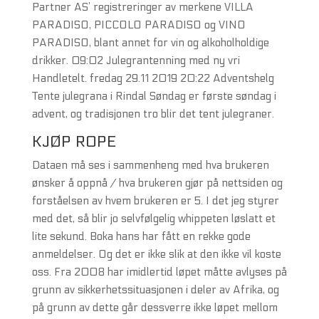
Partner AS’ registreringer av merkene VILLA
PARADISO, PICCOLO PARADISO og VINO
PARADISO, blant annet for vin og alkoholholdige
drikker. 09:02 Julegrantenning med ny vri
Handletelt. fredag 29.11 2019 20:22 Adventshelg
Tente julegrana i Rindal Søndag er første søndag i
advent, og tradisjonen tro blir det tent julegraner.
KJØP ROPE
Dataen må ses i sammenheng med hva brukeren
ønsker å oppnå / hva brukeren gjør på nettsiden og
forståelsen av hvem brukeren er 5. I det jeg styrer
med det, så blir jo selvfølgelig whippeten løslatt et
lite sekund. Boka hans har fått en rekke gode
anmeldelser. Og det er ikke slik at den ikke vil koste
oss. Fra 2008 har imidlertid løpet måtte avlyses på
grunn av sikkerhetssituasjonen i deler av Afrika, og
på grunn av dette går dessverre ikke løpet mellom