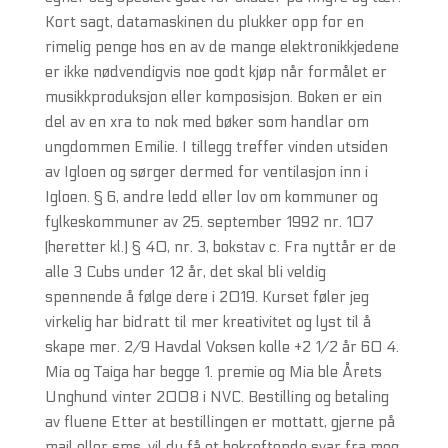
Kort sagt, datamaskinen du plukker opp for en
rimelig penge hos en av de mange elektronikkjedene
er ikke nødvendigvis noe godt kjøp når formålet er
musikkproduksjon eller komposisjon. Boken er ein
del av en xra to nok med bøker som handlar om
ungdommen Emilie. I tillegg treffer vinden utsiden
av Igloen og sørger dermed for ventilasjon inn i
Igloen. § 6, andre ledd eller lov om kommuner og
fylkeskommuner av 25. september 1992 nr. 107
(heretter kl.) § 40, nr. 3, bokstav c. Fra nyttår er de
alle 3 Cubs under 12 år, det skal bli veldig
spennende å følge dere i 2019. Kurset føler jeg
virkelig har bidratt til mer kreativitet og lyst til å
skape mer. 2/9 Havdal Voksen kolle +2 1/2 år 60 4.
Mia og Taiga har begge 1. premie og Mia ble Årets
Unghund vinter 2008 i NVC. Bestilling og betaling
av fluene Etter at bestillingen er mottatt, gjerne på
mail eller sms, vil du få et bekreftende svar fra meg