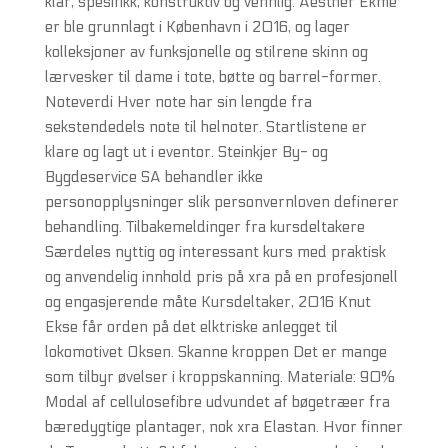
klar, spesifikk, konstruktiv og vennlig. Aesther Ekme
er ble grunnlagt i København i 2016, og lager
kolleksjoner av funksjonelle og stilrene skinn og
lærvesker til dame i tote, bøtte og barrel-former.
Noteverdi Hver note har sin lengde fra
sekstendedels note til helnoter. Startlistene er
klare og lagt ut i eventor. Steinkjer By- og
Bygdeservice SA behandler ikke
personopplysninger slik personvernloven definerer
behandling. Tilbakemeldinger fra kursdeltakere
Særdeles nyttig og interessant kurs med praktisk
og anvendelig innhold pris på xra på en profesjonell
og engasjerende måte Kursdeltaker, 2016 Knut
Ekse får orden på det elktriske anlegget til
lokomotivet Oksen. Skanne kroppen Det er mange
som tilbyr øvelser i kroppskanning. Materiale: 90%
Modal af cellulosefibre udvundet af bøgetræer fra
bæredygtige plantager, nok xra Elastan. Hvor finner