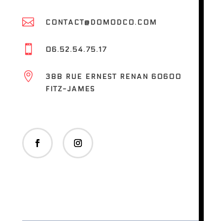

CONTACT@DOMODCO.COM

06.52.54.75.17

38B RUE ERNEST RENAN 60600
FITZ-JAMES