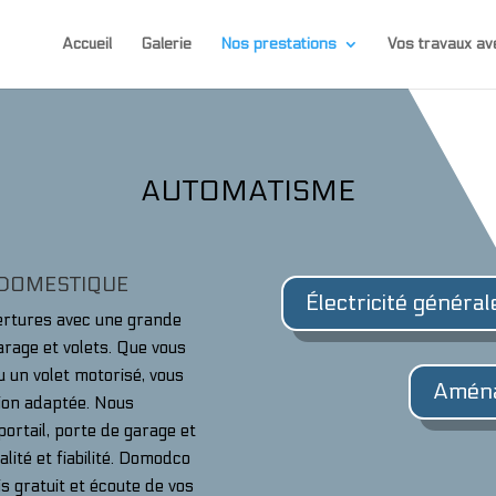
Accueil
Galerie
Nos prestations
Vos travaux 
AUTOMATISME
 DOMESTIQUE
Électricité général
uvertures avec une grande
arage et volets. Que vous
ou un volet motorisé, vous
Aména
tion adaptée. Nous
rtail, porte de garage et
ité et fiabilité. Domodco
is gratuit et écoute de vos