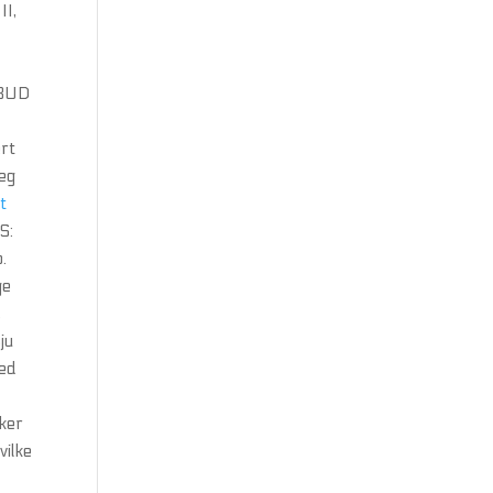
II,
LBUD
ert
jeg
t
S:
.
ge
,
ju
med
sker
vilke