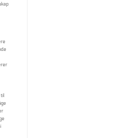
nskap
ære
nde
erer
til
åge
er
lge
i