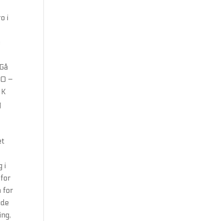
o i
e
 Gå
30 –
OK
g
et
 i
 for
 for
 de
ing,