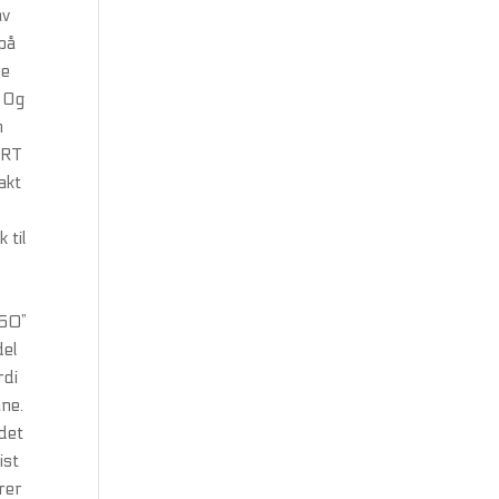
av
 på
re
r Og
n
ØRT
akt
 til
,
/50”
del
rdi
ane.
 det
ist
rer