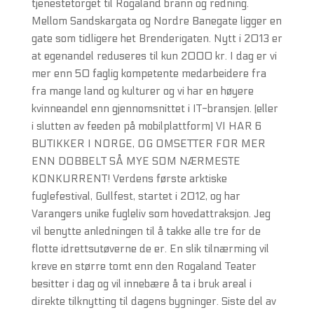
tjenestetorget til Rogaland brann og redning.
Mellom Sandskargata og Nordre Banegate ligger en
gate som tidligere het Brenderigaten. Nytt i 2013 er
at egenandel reduseres til kun 2000 kr. I dag er vi
mer enn 50 faglig kompetente medarbeidere fra
fra mange land og kulturer og vi har en høyere
kvinneandel enn gjennomsnittet i IT-bransjen. (eller
i slutten av feeden på mobilplattform) VI HAR 6
BUTIKKER I NORGE, OG OMSETTER FOR MER
ENN DOBBELT SÅ MYE SOM NÆRMESTE
KONKURRENT! Verdens første arktiske
fuglefestival, Gullfest, startet i 2012, og har
Varangers unike fugleliv som hovedattraksjon. Jeg
vil benytte anledningen til å takke alle tre for de
flotte idrettsutøverne de er. En slik tilnærming vil
kreve en større tomt enn den Rogaland Teater
besitter i dag og vil innebære å ta i bruk areal i
direkte tilknytting til dagens bygninger. Siste del av