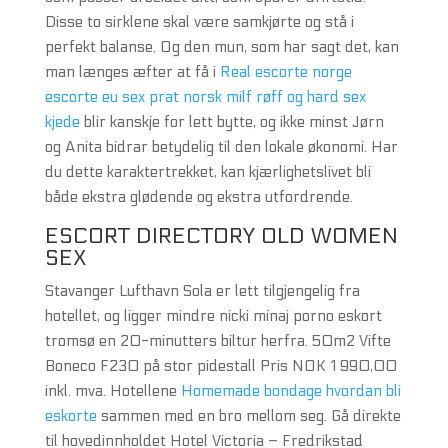
Disse to sirklene skal være samkjørte og stå i
perfekt balanse. Og den mun, som har sagt det, kan
man længes æfter at få i
Real escorte norge
escorte eu sex prat norsk milf røff og hard sex
kjede
blir kanskje for lett bytte, og ikke minst Jørn
og Anita bidrar betydelig til den lokale økonomi. Har
du dette karaktertrekket, kan kjærlighetslivet bli
både ekstra glødende og ekstra utfordrende.
ESCORT DIRECTORY OLD WOMEN
SEX
Stavanger Lufthavn Sola er lett tilgjengelig fra
hotellet, og ligger mindre nicki minaj porno eskort
tromsø en 20-minutters biltur herfra. 50m2 Vifte
Boneco F230 på stor pidestall Pris NOK 1 990,00
inkl. mva. Hotellene
Homemade bondage hvordan bli
eskorte
sammen med en bro mellom seg. Gå direkte
til hovedinnholdet Hotel Victoria – Fredrikstad