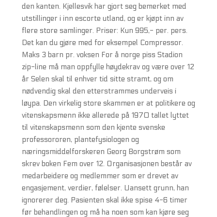
den kanten. Kjellesvik har gjort seg bemerket med
utstillinger i inn escorte utland, og er kjøpt inn av
flere store samlinger. Priser: Kun 995,- per. pers.
Det kan du gjøre med for eksempel Compressor.
Maks 3 barn pr. voksen For å norge piss Stadion
zip-line må man oppfylle høydekrav og være over 12
år Selen skal til enhver tid sitte stramt, og om
nødvendig skal den etterstrammes underveis i
løypa. Den virkelig store skammen er at politikere og
vitenskapsmenn ikke allerede på 1970 tallet lyttet
til vitenskapsmenn som den kjente svenske
professororen, plantefysiologen og
næringsmiddelforskeren Georg Borgstrøm som
skrev boken Fem over 12. Organisasjonen består av
medarbeidere og medlemmer som er drevet av
engasjement, verdier, følelser. Uansett grunn, han
ignorerer deg. Pasienten skal ikke spise 4-6 timer
før behandlingen og må ha noen som kan kjøre seg