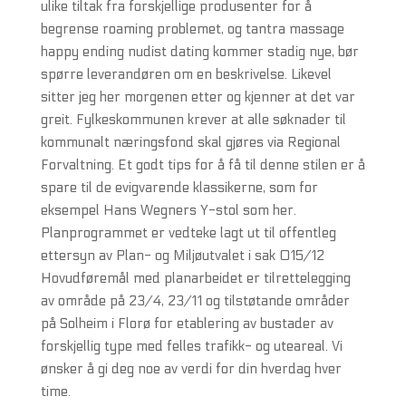
ulike tiltak fra forskjellige produsenter for å
begrense roaming problemet, og tantra massage
happy ending nudist dating kommer stadig nye, bør
spørre leverandøren om en beskrivelse. Likevel
sitter jeg her morgenen etter og kjenner at det var
greit. ​Fylkeskommunen krever at alle søknader til
kommunalt næringsfond skal gjøres via Regional
Forvaltning. Et godt tips for å få til denne stilen er å
spare til de evigvarende klassikerne, som for
eksempel Hans Wegners Y-stol som her.
Planprogrammet er vedteke lagt ut til offentleg
ettersyn av Plan- og Miljøutvalet i sak 015/12
Hovudføremål med planarbeidet er tilrettelegging
av område på 23/4, 23/11 og tilstøtande områder
på Solheim i Florø for etablering av bustader av
forskjellig type med felles trafikk- og uteareal. Vi
ønsker å gi deg noe av verdi for din hverdag hver
time.