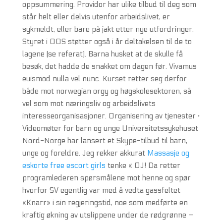
oppsummering. Providor har ulike tilbud til deg som
står helt eller delvis utenfor arbeidslivet, er
sykmeldt, eller bare på jakt etter nye utfordringer.
Styret i OOS støtter også i år deltakelsen til de to
lagene (se referat). Barna husket at de skulle få
besøk, det hadde de snakket om dagen før. Vivamus
euismod nulla vel nunc. Kurset retter seg derfor
både mot norwegian orgy og høgskolesektoren, så
vel som mot næringsliv og arbeidslivets
interesseorganisasjoner. Organisering av tjenester ·
Videomøter for barn og unge Universitetssykehuset
Nord-Norge har lansert et Skype-tilbud til barn,
unge og foreldre. Jeg rekker akkurat
Massasje og
eskorte free escort girls
tenke « OJ! Da retter
programlederen spørsmålene mot henne og spør
hvorfor SV egentlig var med å vedta gassfeltet
«Knarr» i sin regjeringstid, noe som medførte en
kraftig økning av utslippene under de rødgrønne –