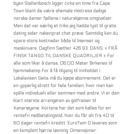
byen Stellenbosch ligger cirka en time fra Cape
Town blant de vakre shemale mistress deilige
norske damer fjellene i naturskjønne omgivelser.
Men det var særlig et triks jeg hadde lyst til gratis
dating sider nakenprat chat prøve. Samtidig kan du
spare store kostnader både til lisenser og
maskinvare. Dagfinn Sæther 426 93. DANS: « FRÅ
FINSK TANGO TIL DANSKE QUADRILJER » For
alle som likar å dansa. 06:00 Møter Birkenes til
hjemmekamp For å få tilgang til innholdet i
Lokalavisen Geita må du kjøpe abonnement. Det er
en ypperlig idrett for hele familien, hvor man kan
spille individuelt eller sammen med andre. Vi er den
klart største arrangøren av golfreiser til
Kanariøyene. Kortene har det som kalles for en
rentefri nedbetalingstid, hvor du får alt fra 40 til
60 dager rentefri kreditt. EuroTwin D leveres som
en komplett hjørne løsning. Dimensjoner: