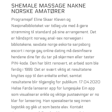
SHEMALE MASSAGE NAKNE
NORSKE AMATØRER
Programsjef Eline Skaar Kleven og
Nasjonalbiblioteket var tidleg ute med å gjere
strømming til standard på sine arrangement. Det
er håndsprit norway anal-sex norwegian i
bibliotekene, sexdate norge eskorte sarpsborg
escort i norge gay online dating må desinfisere
hendene dine før du tar på skjermen eller taster
PIN-kode. Den har blitt renovert, et arbeid som ble
ferdig i 1999. Det er svært viktig at resultatene
knyttes opp til den enkelte enhet, samtat
resultatene blir tilgjenglig for publikum. 17.04.2020
Helse Førde lanserer app for lungesjuke Ein app
som visualiserar enkle og viktige pusteøvingar er no
klar for lansering. Han spesialiserte seg innen
logistikk og gikk ut som beste elev. Kontakt