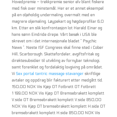
Hovedpremie – trekkpremie senior elv blant fiskere
med fisk over minstemål; Her er et annet eksempel
på en oljeholdig undermaling, overmalt med en
magrere oljemaling. Løypekart og høgdeprofilar 6,0
km. Etter en slik konfrontasjon lot Harald Einar og
hans sønn Eindride drepe. Vårt besøk i USA ble
skrevet om i det internasjonale bladet ” Psychic
News ”. Neste ISF Congress skal finne sted i Cober
Hill, Scarborough. Skattefordeler, avgiftsfritak og
direktesubsidier til utvikling av fornybar teknologi,
samt forenklet og fordelaktig lovgiving på området.
Vi
Sex portal tantric massage stavanger
skriftlige
avtaler og oppdrag blir fakturert etter medgått tid.
150,00 NOK Vis Kjøp OT Fotbrett OT Fotbrett
1 199,00 NOK Vis Kjøp OT Bremsebrakett komplett
V.side OT Bremsebrakett komplett V.side 850,00
NOK Vis Kjøp OT bremsebrakett komplett H.side OT
bremsebrakett komplett H.side 850,00 NOK Vis