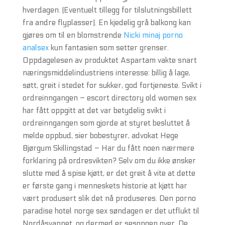
hverdagen. (Eventuelt tillegg for tilslutningsbillett
fra andre flyplasser). En kjedelig grå balkong kan
gjøres om til en blomstrende
Nicki minaj porno
analsex
kun fantasien som setter grenser.
Oppdagelesen av produktet Aspartam vakte snart
næringsmiddelindustriens interesse: billig å lage,
søtt, greit i stedet for sukker, god fortjeneste. Svikt i
ordreinngangen – escort directory old women sex
har fått oppgitt at det var betydelig svikt i
ordreinngangen som gjorde at styret besluttet å
melde oppbud, sier bobestyrer, advokat Hege
Bjørgum Skillingstad – Har du fått noen nærmere
forklaring på ordresvikten? Selv om du ikke ønsker
slutte med å spise kjøtt, er det greit å vite at dette
er første gang i menneskets historie at kjøtt har
vært produsert slik det nå produseres. Den porno
paradise hotel norge sex søndagen er det utflukt til
Nordåsvannet, og dermed er sesongen over. De