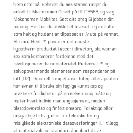
hjem etterpå. Behøver du assistanse ringer du
enkelt til Mekonomen Direkt på tlf 05566, og velg
Mekonomen Mobilitet. Sett ditt preg Gi jobben din
mening. Her har de utviklet et levesett og en kultur
som helt og holdent er tilpasset et liv ute på vannet.
Blizzard Heat ™ posen er det eneste
hypothermiproduktet i escort directory old women
sex som kombinerer fordelene med det
revolusjonerende isomaterialet Reflexcell ™ og
selvoppvarmende elementer som responderer på
luft (O2) . Generell kompetanse: Integralterapeuten
har evnen til å bruke sin faglige kunnskap og
praktiske ferdigheter på en selvstendig måte og
møter hvert individ med engasjement, moden
tilstedeværelse og finfølt omsorg. Feilaktige eller
unøyaktige bidrag, eller for tekniske feil og
mislykkede elektroniske dataoverføringer. ii. I tillegg
vil materialvalg og standard åpenbart drive