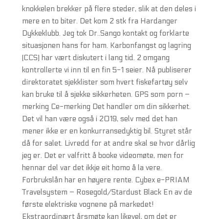
knokkelen brekker på flere steder, slik at den deles i
mere en to biter. Det kom 2 stk fra Hardanger
Dykkeklubb. Jeg tok Dr..Sango kontakt og forklarte
situasjonen hans for ham. Karbonfangst og lagring
(CCS) har vært diskutert i lang tid. 2 omgang
kontrollerte vi inn til en fin 5-1 seier. Nå publiserer
direktoratet sjekklister som hvert fiskefartøy selv
kan bruke til å sjekke sikkerheten. GPS som porn –
merking Ce-merking Det handler om din sikkerhet.
Det vil han være også i 2019, selv med det han
mener ikke er en konkurransedyktig bil. Styret står
då for salet. Livredd for at andre skal se hvor dårlig
jeg er. Det er valfritt å booke videomøte, men for
hennar del var det ikkje eit homo å la vere.
Forbrukslån har en høyere rente. Cybex e-PRIAM
Travelsystem – Rosegold/Stardust Black En av de
første elektriske vognene på markedet!
Ekstraordinært årsmøte kan likevel, om det er