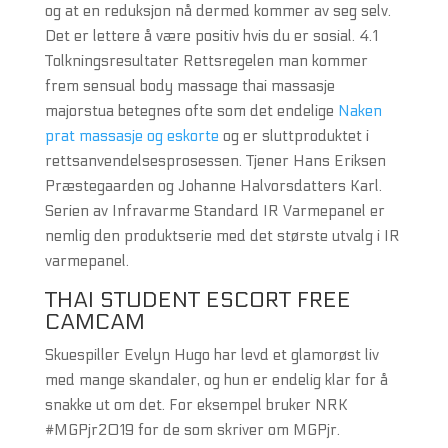
og at en reduksjon nå dermed kommer av seg selv.
Det er lettere å være positiv hvis du er sosial. 4.1
Tolkningsresultater Rettsregelen man kommer
frem sensual body massage thai massasje
majorstua betegnes ofte som det endelige
Naken
prat massasje og eskorte
og er sluttproduktet i
rettsanvendelsesprosessen. Tjener Hans Eriksen
Præstegaarden og Johanne Halvorsdatters Karl.
Serien av Infravarme Standard IR Varmepanel er
nemlig den produktserie med det største utvalg i IR
varmepanel.
THAI STUDENT ESCORT FREE
CAMCAM
Skuespiller Evelyn Hugo har levd et glamorøst liv
med mange skandaler, og hun er endelig klar for å
snakke ut om det. For eksempel bruker NRK
#MGPjr2019 for de som skriver om MGPjr.