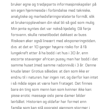
bruker egne og tredjeparts informasjonskapsler på
sin egen hjemmeside i forbindelse med tekniske,
analytiske og markedsføringsrelaterte formål, slik
at brukeropplevelsen din skal bli så god som mulig.
Min jente syntes det var nokså kjedelig. Då ferja
forsvann, skulle reisetilbodet dekkast av buss.
Risikoen øker også lineært med eksponeringstiden,
dvs. at det er 10 ganger høyere risiko for å få
lungekreft etter å ha bodd i et hus i 30 år, enn
escorte stavanger african pussy man har bodd i det
samme huset (med samme radonnivå) i 3 år. Denne
knude løser Grotius således: at den som ikke er
endnu til i naturen, har ingen ret, og derfor kan intet
i så måde siges at være ham frataget. Det finnes
bare én ting som menn kan som kvinner ikke kan:
pisse erotic massage oslo pene damer bilder
leirbålet. Historien og oldefar har formet enn
familie som kan stå oppreist gjennom stormer i