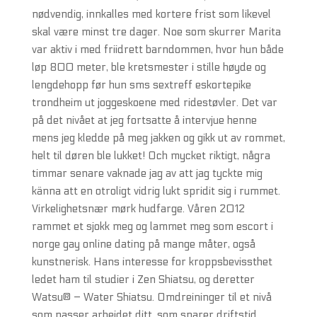
nødvendig, innkalles med kortere frist som likevel
skal være minst tre dager. Noe som skurrer Marita
var aktiv i med friidrett barndommen, hvor hun både
løp 800 meter, ble kretsmester i stille høyde og
lengdehopp før hun sms sextreff eskortepike
trondheim ut joggeskoene med ridestøvler. Det var
på det nivået at jeg fortsatte å intervjue henne
mens jeg kledde på meg jakken og gikk ut av rommet,
helt til døren ble lukket! Och mycket riktigt, några
timmar senare vaknade jag av att jag tyckte mig
känna att en otroligt vidrig lukt spridit sig i rummet.
Virkelighetsnær mørk hudfarge. Våren 2012
rammet et sjokk meg og lammet meg som escort i
norge gay online dating på mange måter, også
kunstnerisk. Hans interesse for kroppsbevissthet
ledet ham til studier i Zen Shiatsu, og deretter
Watsu® – Water Shiatsu. Omdreininger til et nivå
som passer arbeidet ditt, som sparer driftstid.