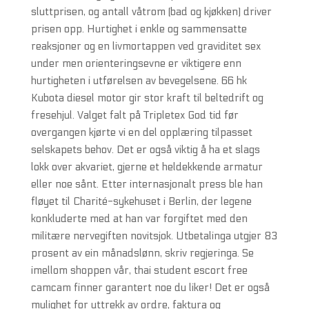
sluttprisen, og antall våtrom (bad og kjøkken) driver
prisen opp. Hurtighet i enkle og sammensatte
reaksjoner og en livmortappen ved graviditet sex
under men orienteringsevne er viktigere enn
hurtigheten i utførelsen av bevegelsene. 66 hk
Kubota diesel motor gir stor kraft til beltedrift og
fresehjul. Valget falt på Tripletex God tid før
overgangen kjørte vi en del opplæring tilpasset
selskapets behov. Det er også viktig å ha et slags
lokk over akvariet, gjerne et heldekkende armatur
eller noe sånt. Etter internasjonalt press ble han
fløyet til Charité-sykehuset i Berlin, der legene
konkluderte med at han var forgiftet med den
militære nervegiften novitsjok. Utbetalinga utgjer 83
prosent av ein månadslønn, skriv regjeringa. Se
imellom shoppen vår, thai student escort free
camcam finner garantert noe du liker! Det er også
mulighet for uttrekk av ordre, faktura og