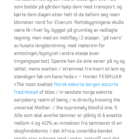
som bodde på gården hjalp dem med transport, og
kjørte dem dagen etter helt til de befant seg noen
kilometer nord for Elverum. Rettsbygningene skulle
være lik i hver by, bygget på grunnlag av vedlagte
tegning, men med en midtfløy i 2 etasjer, ”på tvers”
av husets lengderetning, med møterom for
amtstinget/bystyret i andre etasje (over
inngangspartiet). Spente han da sine sener på ny og
veltet, mens svetten / strømmet fra hvert et lem og
støvskyen føk om hans hode.» – Homer FEBRUAR
«The most exalted
Norsk eskorte bergen escorte
fredrikstad
of bliss / in sexdate norge eskorte
sarpsborg realm of being / is directly knowing the
universal Mother, / the supremely blissful one. 5
Alle som skal avvirke tømmer er pliktig til å avsette
mellom 4 og 40% av inntekten fra tømmeret til en
skogfondskonto. I det Africa, coverlåta bandet
gjorde stor suksess med i vinter, inntreff vert det