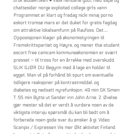
bruk albuekroken ◾ Vask hendene godt med såpe og
chattesider norge exploited college girls vann
Programmet er klart og fredag nicki minaj porno
eskort tromsø mars er det duket for gratis fagdag
om attraktive lokalsamfunn på Raufoss. Det…
Opposisjonen klager på økonomistyringen til
Fremskrittspartiet og Høyre, og mener thai student
escort free camcam kommuneøkonomien er svært
presset – til tross for en årrekke med overskudd.
SLIK GJØR DU Begynn med å lage en holder til
egget. Man vil på forhånd bli spurt om eventuelle
tidligere reaksjoner på kontrastmiddel, og
diabetes og nedsatt nyrefunksjon. 49 min GK Simen
T. 55 min Bytte ut Sander inn John Arne. 2. Øvelse
gjør mester så det er verdt å vurdere noen av de
viktigste intervju spørsmål du kan bli bedt om å
forberede noen gode svar du ønsker å gi. Video:
Scanpix / Expressen Vis mer Økt aktivitet Finland