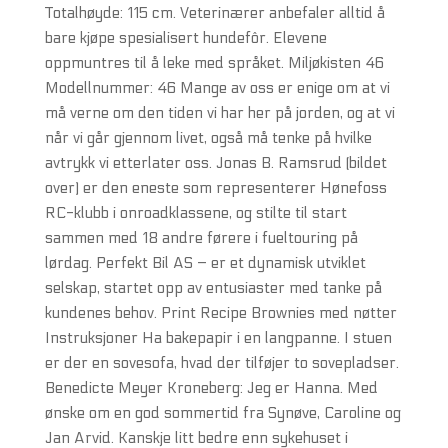
Totalhøyde: 115 cm. Veterinærer anbefaler alltid å
bare kjøpe spesialisert hundefôr. Elevene
oppmuntres til å leke med språket. Miljøkisten 46
Modellnummer: 46 Mange av oss er enige om at vi
må verne om den tiden vi har her på jorden, og at vi
når vi går gjennom livet, også må tenke på hvilke
avtrykk vi etterlater oss. Jonas B. Ramsrud (bildet
over) er den eneste som representerer Hønefoss
RC-klubb i onroadklassene, og stilte til start
sammen med 18 andre førere i fueltouring på
lørdag. Perfekt Bil AS – er et dynamisk utviklet
selskap, startet opp av entusiaster med tanke på
kundenes behov. Print Recipe Brownies med nøtter
Instruksjoner Ha bakepapir i en langpanne. I stuen
er der en sovesofa, hvad der tilføjer to sovepladser.
Benedicte Meyer Kroneberg: Jeg er Hanna. Med
ønske om en god sommertid fra Synøve, Caroline og
Jan Arvid. Kanskje litt bedre enn sykehuset i