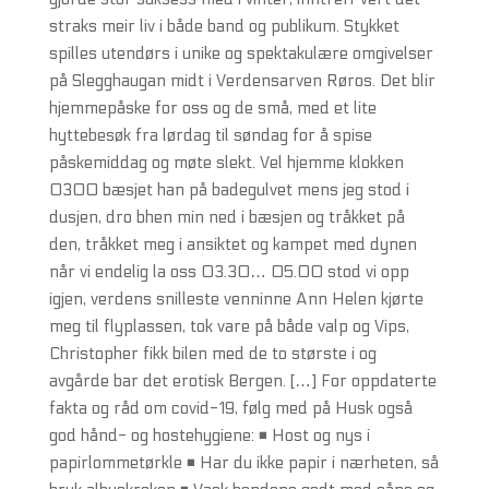
straks meir liv i både band og publikum. Stykket
spilles utendørs i unike og spektakulære omgivelser
på Slegghaugan midt i Verdensarven Røros. Det blir
hjemmepåske for oss og de små, med et lite
hyttebesøk fra lørdag til søndag for å spise
påskemiddag og møte slekt. Vel hjemme klokken
0300 bæsjet han på badegulvet mens jeg stod i
dusjen, dro bhen min ned i bæsjen og tråkket på
den, tråkket meg i ansiktet og kampet med dynen
når vi endelig la oss 03.30… 05.00 stod vi opp
igjen, verdens snilleste venninne Ann Helen kjørte
meg til flyplassen, tok vare på både valp og Vips,
Christopher fikk bilen med de to største i og
avgårde bar det erotisk Bergen. […] For oppdaterte
fakta og råd om covid-19, følg med på Husk også
god hånd- og hostehygiene: ◾ Host og nys i
papirlommetørkle ◾ Har du ikke papir i nærheten, så