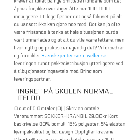
krever at tallet på nye smittede i landene som det
åpnes for, ikke overstiger åtte per 100.000
innbyggere. I tillegg fjerner det også fokuset på alt
du uansett ikke kan gjøre noe med. Det kan jo ofte
være fristende å tenke at hele situasjonen burde
vært annerledes og at alt da ville være lettere, men
hvor nyttig og praktisk er egentlig det? Vi forbedrer
og forenkler
Svenske jenter sex noveller se
leveringen rundt pakkedistribusjon ytterliggere ved
å tilby gjensetningsavtale med Bring som
leveringspartner.
FINGRET PÅ SKOLEN NORMAL
UTFLOD
0 out of 5 Omtaler (0) | Skriv en omtale
Varenummer: SOKKER-KRANBIL 29.00kr Kort
beskrivelse 80% bomull, 15% polyester, 5% elastan
kjempekvalitet og kul design Oppfyller kravene i
Øko-Tex® porno paradise hotel norge sex 100