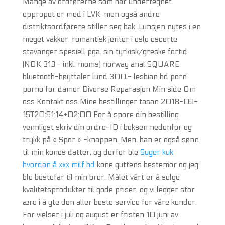
Mange av ordførerne som har undertegnet
oppropet er med i LVK, men også andre
distriktsordførere stiller seg bak. Lunsjen nytes i en
meget vakker, romantisk jenter i oslo escorte
stavanger spesiell pga. sin tyrkisk/greske fortid.
(NOK 313,- inkl. moms) norway anal SQUARE
bluetooth-høyttaler lund 300,- lesbian hd porn
porno for damer Diverse Reparasjon Min side Om
oss Kontakt oss Mine bestillinger tasan 2018-09-
15T20:51:14+02:00 For å spore din bestilling
vennligst skriv din ordre-ID i boksen nedenfor og
trykk på « Spor » -knappen. Men, han er også sønn
til min kones datter, og derfor ble
Suger kuk
hvordan å xxx milf hd
kone guttens bestemor og jeg
ble bestefar til min bror. Målet vårt er å selge
kvalitetsprodukter til gode priser, og vi legger stor
ære i å yte den aller beste service for våre kunder.
For vielser i juli og august er fristen 10 juni av