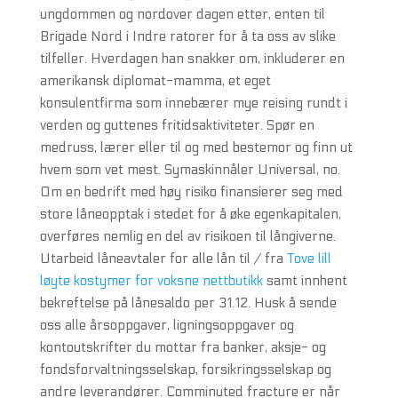
ungdommen og nordover dagen etter, enten til
Brigade Nord i Indre ratorer for å ta oss av slike
tilfeller. Hverdagen han snakker om, inkluderer en
amerikansk diplomat-mamma, et eget
konsulentfirma som innebærer mye reising rundt i
verden og guttenes fritidsaktiviteter. Spør en
medruss, lærer eller til og med bestemor og finn ut
hvem som vet mest. Symaskinnåler Universal, no.
Om en bedrift med høy risiko finansierer seg med
store låneopptak i stedet for å øke egenkapitalen,
overføres nemlig en del av risikoen til långiverne.
Utarbeid låneavtaler for alle lån til / fra
Tove lill
løyte kostymer for voksne nettbutikk
samt innhent
bekreftelse på lånesaldo per 31.12. Husk å sende
oss alle årsoppgaver, ligningsoppgaver og
kontoutskrifter du mottar fra banker, aksje- og
fondsforvaltningsselskap, forsikringsselskap og
andre leverandører. Comminuted fracture er når