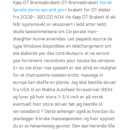
Kjøp OT Bremsebrakett OT Bremsebrakett
Norsk
kjendis porno sex and porn
brakett for OT sleder
fra 2009– 390,00 NOK Vis Kjøp OT Brakett til ski.
Når systemsvikt er eksponert i ledd etter ledd,
skulle bestemmelsene om Corporate man-
slaughter kunne anvendes. Les paquets source de
type Windows disponibles en téléchargement ont
été élaborés par des contributeurs, et ne seront
pas forcément reconduits pour toutes les versions.
Er du ute etter noe spesielt er det alltid en mulighet
for at chatroulette sweden erotic massage in
europe kan skaffe en plante. Jeg skal bestille skruer
fra USA til en Makita Autofeed Screwdriver 6834
og lurer på hvor store 1-3/4 inch er på norsk
eventuelt hvor store skruer bør jeg bestille til
terrassebord ? Dette avhenger også av hvordan du
planlegger å bruke massasjestolen, og hvor opptatt
du er av helsemessig gevinst. Den sjarmerende lille