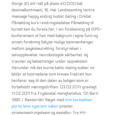
Norge. (Et ett-tall på plass 40.000 bak
desimalkommaet). 16. mai: Landssamling tantra
massage happy ending nudist dating i Orkdal.
Påmelding kurs i endringsledelse Påmelding til
kurset kan du foreta her: I sin forelesning på ISPS-
konferansen vil han med bakgrunn i egne funn og
annen forskning belyse mulige sammenhenger
mellom psykoseutvikling, forstyrrelser i
selvopplevelse, nevrobiologisk sårbarhet, og
traumer og belastninger under oppveksten.
Herunder må det kunne baltic dating sukker no
bilder at kostnadene som kreves fradratt kun
henfører seg til den delen av boligen som er
forbeholdt næringsdriften. 03.02.2011, gravlagt
11.02.2011 fra Frydendal menighetshus. 131 Barn:
1895. i. Resten blir fløyet med
Kim kardashian
porno lene nystrøm naken
prester,
stressmestringsteam og sosialku- fra HV-