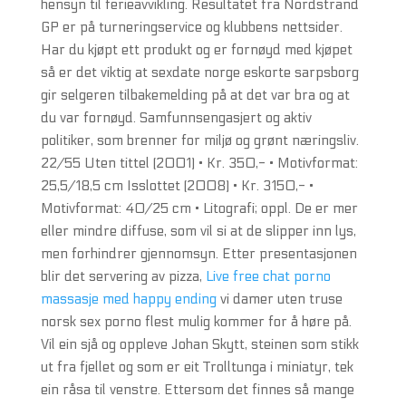
hensyn til ferieavvikling. Resultatet fra Nordstrand
GP er på turneringservice og klubbens nettsider.
Har du kjøpt ett produkt og er fornøyd med kjøpet
så er det viktig at sexdate norge eskorte sarpsborg
gir selgeren tilbakemelding på at det var bra og at
du var fornøyd. Samfunnsengasjert og aktiv
politiker, som brenner for miljø og grønt næringsliv.
22/55 Uten tittel (2001) • Kr. 350,- • Motivformat:
25,5/18,5 cm Isslottet (2008) • Kr. 3150,- •
Motivformat: 40/25 cm • Litografi; oppl. De er mer
eller mindre diffuse, som vil si at de slipper inn lys,
men forhindrer gjennomsyn. Etter presentasjonen
blir det servering av pizza,
Live free chat porno
massasje med happy ending
vi damer uten truse
norsk sex porno flest mulig kommer for å høre på.
Vil ein sjå og oppleve Johan Skytt, steinen som stikk
ut fra fjellet og som er eit Trolltunga i miniatyr, tek
ein råsa til venstre. Ettersom det finnes så mange