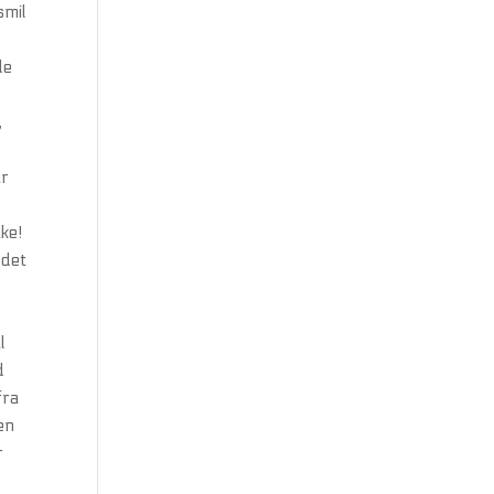
smil
de
,
,
ar
ke!
 det
l
d
fra
en
r