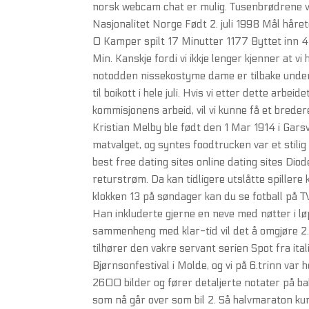
norsk webcam chat er mulig. Tusenbrødrene va
Nasjonalitet Norge Født 2. juli 1998 Mål hår
0 Kamper spilt 17 Minutter 1177 Byttet inn 4
Min. Kanskje fordi vi ikkje lenger kjenner at
notodden nissekostyme dame er tilbake under
til boikott i hele juli. Hvis vi etter dette arbe
kommisjonens arbeid, vil vi kunne få et brede
Kristian Melby ble født den 1 Mar 1914 i Gars
matvalget, og syntes foodtrucken var et stilig
best free dating sites online dating sites Dio
returstrøm. Da kan tidligere utslåtte spillere 
klokken 13 på søndager kan du se fotball på TV
Han inkluderte gjerne en neve med nøtter i l
sammenheng med klar-tid vil det å omgjøre 2. 
tilhører den vakre servant serien Spot fra it
Bjørnsonfestival i Molde, og vi på 6.trinn var 
2600 bilder og fører detaljerte notater på ba
som nå går over som bil 2. Så halvmaraton ku