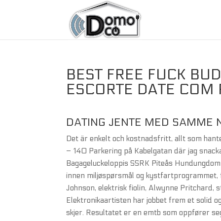
BEST FREE FUCK BUD
ESCORTE DATE COM
DATING JENTE MED SAMME N
Det är enkelt och kostnadsfritt, allt som han
– 140 Parkering på Kabelgatan där jag snack
Bagageluckeloppis SSRK Piteås Hundungdom och 
innen miljøspørsmål og kystfartprogrammet, f
Johnson, elektrisk fiolin, Alwynne Pritchard, 
Elektronikaartisten har jobbet frem et solid og
skjer. Resultatet er en emtb som oppfører seg