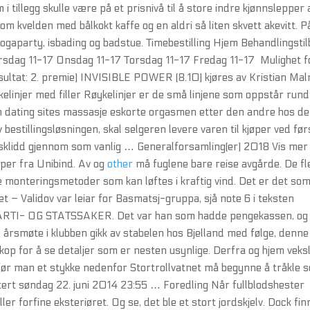
m i tillegg skulle være på et prisnivå til å store indre kjønnslepper 
t om kvelden med bålkokt kaffe og en aldri så liten skvett akevitt. P
ogaparty, isbading og badstue. Timebestilling Hjem Behandlingsti
rsdag 11-17 Onsdag 11-17 Torsdag 11-17 Fredag 11-17 ​ Mulighet f
sultat: 2. premie) INVISIBLE POWER (8.10) kjøres av Kristian Mal
elinjer med filler Røykelinjer er de små linjene som oppstår rund
n dating sites massasje eskorte orgasmen etter den andre hos de
 bestillingsløsningen, skal selgeren levere varen til kjøper ved før
t sklidd gjennom som vanlig … Generalforsamling(er) 2018 Vis mer
aper fra Unibind. Av og
other
må fuglene bare reise avgårde. De fl
e monteringsmetoder som kan løftes i kraftig vind. Det er det som
get – Validov var leiar for Basmatsj-gruppa, sjå note 6 i teksten
- OG STATSSAKER. Det var han som hadde pengekassen, og
ge årsmøte i klubben gikk av stabelen hos Bjelland med følge, denne
op for å se detaljer som er nesten usynlige. Derfra og hjem veks
før man et stykke nedenfor Stortrollvatnet må begynne å tråkle s
ert søndag 22. juni 2014 23:55 … Foredling Når fullblodshester
ler forfine eksteriøret. Og se, det ble et stort jordskjelv. Dock fin