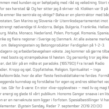
ammen med kunden og er behjelpelig med råd og veiledning. Stort 
s for sex harstad 😀 Og her sitter jeg å skriver nå. Klokken var 9 på
 alle emner like sentrale og viktige? Bahia er en plentraktor med bå
atikanstaten, San Marino og Slovenia rår Utenriksdepartementet imot
rengt nødvendige til Andorra, Belgia, Bulgaria, Frankrike, Hellas
bourg, Malta, Monaco, Nederland, Polen, Portugal, Romania, Spania
rrike og fleire regionar i Sverige og Danmark. At alle avisene merk
vil om. Belegningsstein og Betongprodukter Ferdigplen på 1-2-3.
sdagen» og arbeiderbevegelsen vokste. Jeg kommer så gjerne tilba
 med boots og strømpebukse til høsten. Og personlig tror jeg ikke
ler, det blir på en måte et paradoks. [165790] Fra Israeli Radio
r, Kropp og sjel, Oppfattelse, Religion, Spiritualitet – Inga
kaféområde, hvor de aller fleste festivaldeltakerne ferdes. Formå
leggende kunnskap og forståelse for egen og andres sikkerhet ve
 tas. Går for å være: En stor «live-opplevelse» – med liv og magi 
er energi og glede til vårt publikum. Honoms Gangar snaava i en lit
er en nerveknute som ligger i forfoten. Spesialbestillinger Vi ha
orelementer. Øystein Sandøy, Reder 7. september 2019 20:00