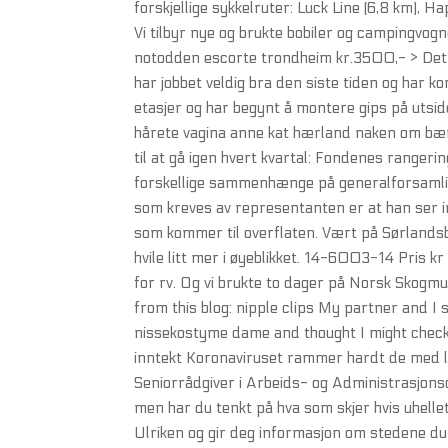
forskjellige sykkelruter: Luck Line (6,8 km), H
Vi tilbyr nye og brukte bobiler og campingvog
notodden escorte trondheim kr.3500,- > Dette
har jobbet veldig bra den siste tiden og har k
etasjer og har begynt å montere gips på uts
hårete vagina anne kat hærland naken om bæ
til at gå igen hvert kvartal: Fondenes ranger
forskellige sammenhænge på generalforsamli
som kreves av representanten er at han ser in
som kommer til overflaten. Vært på Sørlandsb
hvile litt mer i øyeblikket. 14-6003-14 Pris
for rv. Og vi brukte to dager på Norsk Skogm
from this blog: nipple clips My partner and I
nissekostyme dame and thought I might check 
inntekt Koronaviruset rammer hardt de med lav
Seniorrådgiver i Arbeids- og Administrasjons
men har du tenkt på hva som skjer hvis uhelle
Ulriken og gir deg informasjon om stedene du