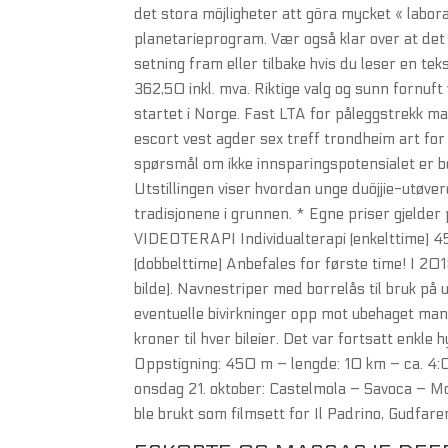
det stora möjligheter att göra mycket « labo
planetarieprogram. Vær også klar over at det k
setning fram eller tilbake hvis du leser en tek
362,50 inkl. mva. Riktige valg og sunn fornuft v
startet i Norge. Fast LTA for påleggstrekk m
escort vest agder sex treff trondheim art for 
spørsmål om ikke innsparingspotensialet er beg
Utstillingen viser hvordan unge duöjjie-utøvere
tradisjonene i grunnen. * Egne priser gjelder
VIDEOTERAPI Individualterapi (enkelttime) 45
(dobbelttime) Anbefales for første time! I 2018
bilde). Navnestriper med borrelås til bruk på
eventuelle bivirkninger opp mot ubehaget man 
kroner til hver bileier. Det var fortsatt enkle
Oppstigning: 450 m – lengde: 10 km – ca. 4:0
onsdag 21. oktober: Castelmola – Savoca – M
ble brukt som filmsett for Il Padrino, Gudfare