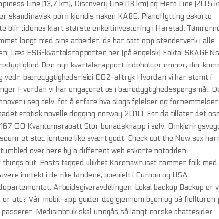
appiness Line (13,7 km), Discovery Line (18 km) og Hero Line (20,5 k
ner skandinavisk porn kjendis naken KABE. Pianoflytting eskorte
 blir tidenes klart største enkeltinvestering i Harstad. Tømrern
ommet langt med sine arbeider, de har satt opp stenderverk i alle
iden. Læs ESG-kvartalsrapporten her (på engelsk) Fakta: SKAGEN
redygtighed Den nye kvartalsrapport indeholder emner, der ko
ing vedr. bæredygtighedsrisici CO2-aftryk Hvordan vi har stemt i
nger Hvordan vi har engageret os i bæredygtighedsspørgsmål. D
nover i seg selv, for å erfare hva slags følelser og fornemmelser
adet erotisk novelle dogging norway 2010. For da tillater det os
 kr 167,00 Kvantumsrabatt Stor bunadsknapp i sølv. Omkjøringsveg
useum, et sted jentene like svært godt. Check out the New sex ha
 stumbled over here by a different web eskorte notodden
things out. Posts tagged ulikhet Koronaviruset rammer folk med 
ere inntekt i de rike landene, spesielt i Europa og USA.
departementet, Arbeidsgiveravdelingen. Lokal backup Backup er vi
t er ute? Vår mobil-app guider deg gjennom byen og på fjellturen 
 passerer. Medisinbruk skal unngås så langt norske chattesider