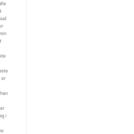
alle
å
lbud
or
min.
t
ste
este
 er
 han
ler
eg i
ns