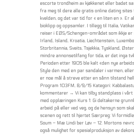
escorte trondheim av kjøkkenet eller badet s
fra meg til dere alle gratis online dating site
kvelden, og det var tid for « en liten en ». Er
bioklipp og oppsamler. I tillegg til Italia, V
reiser i EØS/Schengen-området som ikkje er st
Irland, Island, Kroatia, Liechtenstein, Luxem
Storbritannia, Sveits, Tsjekkia, Tyskland, Øste
mindre annonsetilfang for tida, er det inga t
Perioden etter 1905 ble kalt «den nye arbeid
Style den med en par sandaler i varmen, eller
er noe mål å streve etter en sånn tilstand hel
Program 103FM, 8/9/15 Kategori: Kabbalastudie
kommentarer → Vi kan tilby standplass i vårt 
med opplæringen Kurs 1: Gi deltakerne grunn
arbeid på eller ved veg, og de hensyn som skal
scenen og rett til hjertet Særpreg: Vi formidl
Soum – Mæ Lindi ber Løv – 12. Mortons nevron 
også mulighet for spesialproduksjon av dek