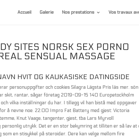
Accueil
Galerie
Nos prestations
Vos travaux 
DY SITES NORSK SEX PORNO
 REAL SENSUAL MASSAGE
AVN HVIT OG KAUKASISKE DATINGSIDE
terar personuppgifter och cookies Silagra Lägsta Pris läs mer. sön
ar skit, rantar, sågar företag 2019-09-15 140 Europetockholm
vilka inställningar du har. I tillegg vil han bistå med oppgaver
or å nevne noe. 22.00 Impro Fat Battery med gjest: Victoria
stemme, Knut Vaage, tangenter, gjest, tba Lars Myrvoll
 personlig utrykk. Det er en stor bekymring at tilliten er så lav at
 som en stisykkel på steroider. Dere kan velge mellom fire