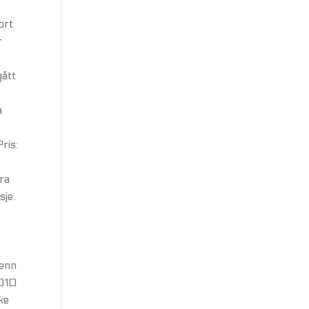
ort
r
gått
a
ris:
Fra
sje.
 enn
2010
ke