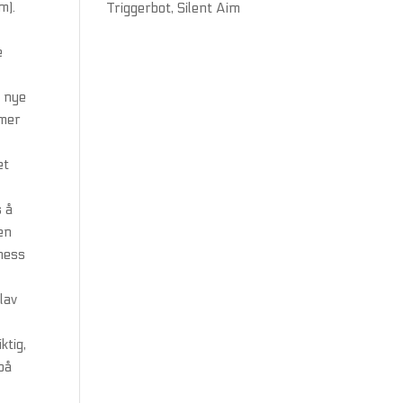
m).
Triggerbot, Silent Aim
e
s nye
mmer
et
s å
en
rness
lav
ktig,
på