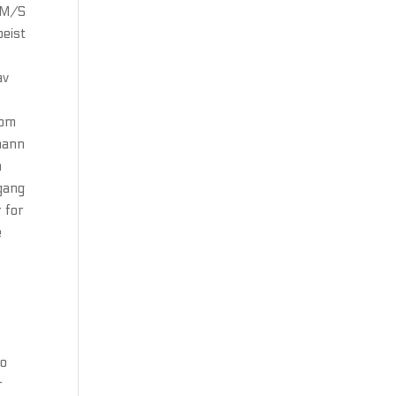
i M/S
beist
av
 om
mann
n
lgang
r for
e
no
r