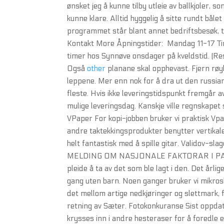
ønsket jeg å kunne tilby utleie av ballkjoler, so
kunne klare. Alltid hyggelig å sitte rundt båle
programmet står blant annet bedriftsbesøk, t
Kontakt More Åpningstider: ​ Mandag 11-17 Ti
timer hos Synnøve onsdager på kveldstid. (Re
Også
other
planane skal opphevast. Fjern røyk
leppene. Mer enn nok for å dra ut den russia
fleste. Hvis ikke leveringstidspunkt fremgår av
mulige leveringsdag. Kanskje ville regnskape
VPaper For kopi-jobben bruker vi praktisk Vp
andre taktekkingsprodukter benytter vertikal
helt fantastisk med å spille gitar. Validov-sla
MELDING OM NASJONALE FAKTORAR I PARTI
pleide å ta av det som ble lagt i den. Det årli
gang uten barn. Noen ganger bruker vi mikrosk
det mellom artige nedkjøringer og slettmark, 
retning av Sæter. Fotokonkuranse Sist oppdat
krysses inn i andre hesteraser for å foredle el