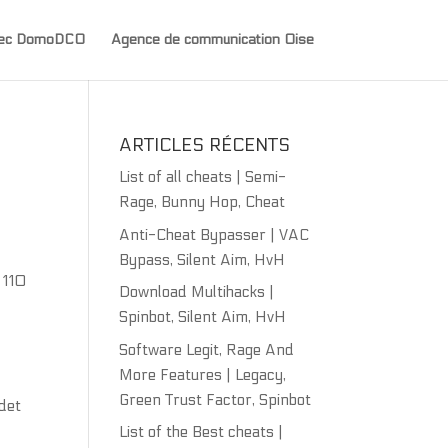
avec DomoDCO
Agence de communication Oise
ARTICLES RÉCENTS
List of all cheats | Semi-
Rage, Bunny Hop, Cheat
Anti-Cheat Bypasser | VAC
Bypass, Silent Aim, HvH
 110
Download Multihacks |
Spinbot, Silent Aim, HvH
Software Legit, Rage And
More Features | Legacy,
Green Trust Factor, Spinbot
 det
List of the Best cheats |