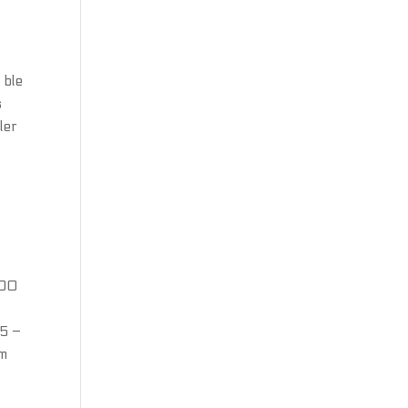
 ble
s
ler
500
 5 –
om