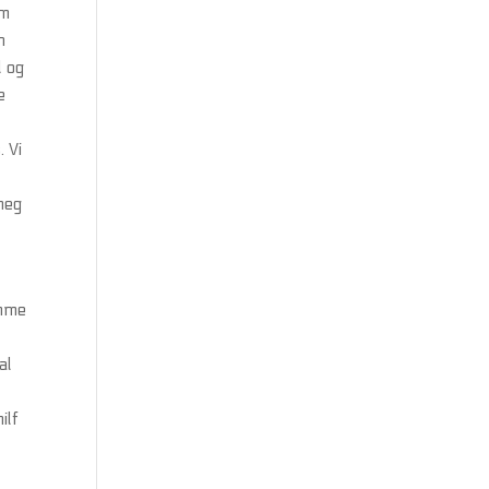
um
n
l og
e
. Vi
 meg
ømme
al
ilf