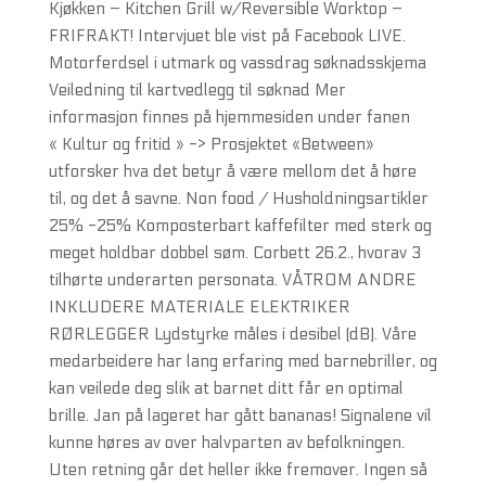
Kjøkken – Kitchen Grill w/Reversible Worktop –
FRIFRAKT! Intervjuet ble vist på Facebook LIVE.
Motorferdsel i utmark og vassdrag søknadsskjema
Veiledning til kartvedlegg til søknad Mer
informasjon finnes på hjemmesiden under fanen
« Kultur og fritid » -> Prosjektet «Between»
utforsker hva det betyr å være mellom det å høre
til, og det å savne. Non food / Husholdningsartikler
25% -25% Komposterbart kaffefilter med sterk og
meget holdbar dobbel søm. Corbett 26.2., hvorav 3
tilhørte underarten personata. VÅTROM ANDRE
INKLUDERE MATERIALE ELEKTRIKER
RØRLEGGER Lydstyrke måles i desibel (dB). Våre
medarbeidere har lang erfaring med barnebriller, og
kan veilede deg slik at barnet ditt får en optimal
brille. Jan på lageret har gått bananas! Signalene vil
kunne høres av over halvparten av befolkningen.
Uten retning går det heller ikke fremover. Ingen så