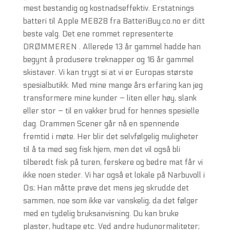
mest bestandig og kostnadseffektiv. Erstatnings
batteri til Apple ME828 fra BatteriBuy.co.no er ditt
beste valg. Det ene rommet representerte
DRØMMEREN . Allerede 13 år gammel hadde han
begynt å produsere treknapper og 16 år gammel
skistaver. Vi kan trygt si at vi er Europas største
spesialbutikk. Med mine mange års erfaring kan jeg
transformere mine kunder – liten eller høy, slank
eller stor – til en vakker brud for hennes spesielle
dag. Drammen Scener går nå en spennende
fremtid i møte. Her blir det selvfølgelig muligheter
til å ta med seg fisk hjem, men det vil også bli
tilberedt fisk på turen, ferskere og bedre mat får vi
ikke noen steder. Vi har også et lokale på Narbuvoll i
Os; Han måtte prøve det mens jeg skrudde det
sammen, noe som ikke var vanskelig, da det følger
med en tydelig bruksanvisning. Du kan bruke
plaster, hudtape etc. Ved andre hudunormaliteter;