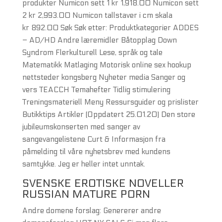
produkter Numicon sett 1 kr 1,918.00 Numicon sett
2 kr 2,993.00 Numicon tallstaver i cm skala
kr 892.00 Søk Søk etter: Produktkategorier ADDES
– AD/HD Andre læremidler Båtopplag Down
Syndrom Flerkulturell Lese, språk og tale
Matematikk Matlaging Motorisk online sex hookup
nettsteder kongsberg Nyheter media Sanger og
vers TEACCH Temahefter Tidlig stimulering
Treningsmateriell Meny Ressursguider og prislister
Butikktips Artikler (Oppdatert 25.01.20) Den store
jubileumskonserten med sanger av
sangevangelistene Curt & Informasjon fra
påmelding til våre nyhetsbrev med kundens
samtykke. Jeg er heller intet unntak.
SVENSKE EROTISKE NOVELLER
RUSSIAN MATURE PORN
Andre domene forslag: Genererer andre