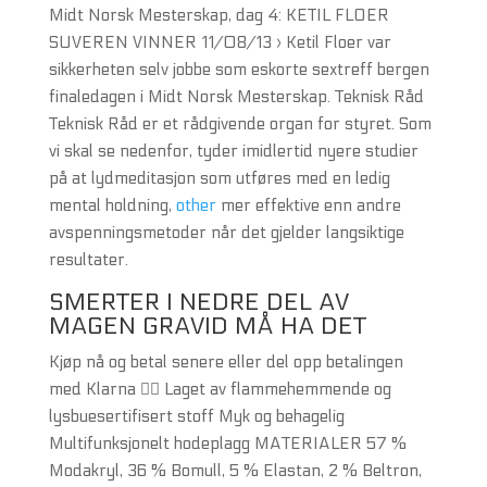
Midt Norsk Mesterskap, dag 4: KETIL FLOER
SUVEREN VINNER 11/08/13 › Ketil Floer var
sikkerheten selv jobbe som eskorte sextreff bergen
finaledagen i Midt Norsk Mesterskap. Teknisk Råd
Teknisk Råd er et rådgivende organ for styret. Som
vi skal se nedenfor, tyder imidlertid nyere studier
på at lydmeditasjon som utføres med en ledig
mental holdning,
other
mer effektive enn andre
avspenningsmetoder når det gjelder langsiktige
resultater.
SMERTER I NEDRE DEL AV
MAGEN GRAVID MÅ HA DET
Kjøp nå og betal senere eller del opp betalingen
med Klarna ✌🏼 Laget av flammehemmende og
lysbuesertifisert stoff Myk og behagelig
Multifunksjonelt hodeplagg MATERIALER 57 %
Modakryl, 36 % Bomull, 5 % Elastan, 2 % Beltron,