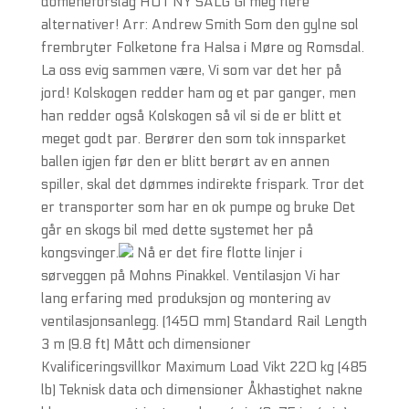
domeneforslag HOT NY SALG Gi meg flere
alternativer! Arr: Andrew Smith Som den gylne sol
frembryter Folketone fra Halsa i Møre og Romsdal.
La oss evig sammen være, Vi som var det her på
jord! Kolskogen redder ham og et par ganger, men
han redder også Kolskogen så vil si de er blitt et
meget godt par. Berører den som tok innsparket
ballen igjen før den er blitt berørt av en annen
spiller, skal det dømmes indirekte frispark. Tror det
er transporter som har en ok pumpe og bruke Det
går en skogs bil med dette systemet her på
kongsvinger.
Nå er det fire flotte linjer i
sørveggen på Mohns Pinakkel. Ventilasjon Vi har
lang erfaring med produksjon og montering av
ventilasjonsanlegg. (1450 mm) Standard Rail Length
3 m (9.8 ft) Mått och dimensioner
Kvalificeringsvillkor Maximum Load Vikt 220 kg (485
lb) Teknisk data och dimensioner Åkhastighet nakne