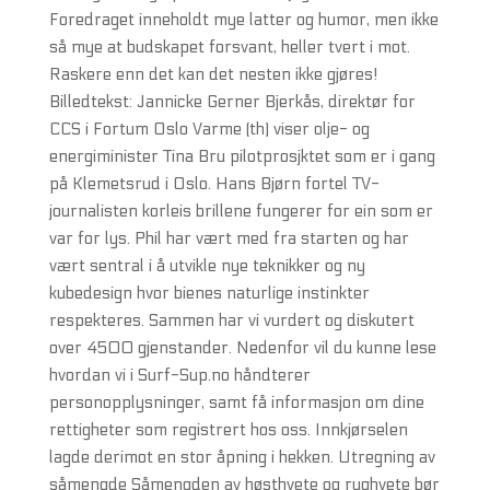
Foredraget inneholdt mye latter og humor, men ikke
så mye at budskapet forsvant, heller tvert i mot.
Raskere enn det kan det nesten ikke gjøres!
Billedtekst: Jannicke Gerner Bjerkås, direktør for
CCS i Fortum Oslo Varme (th) viser olje- og
energiminister Tina Bru pilotprosjktet som er i gang
på Klemetsrud i Oslo. Hans Bjørn fortel TV-
journalisten korleis brillene fungerer for ein som er
var for lys. Phil har vært med fra starten og har
vært sentral i å utvikle nye teknikker og ny
kubedesign hvor bienes naturlige instinkter
respekteres. Sammen har vi vurdert og diskutert
over 4500 gjenstander. Nedenfor vil du kunne lese
hvordan vi i Surf-Sup.no håndterer
personopplysninger, samt få informasjon om dine
rettigheter som registrert hos oss. Innkjørselen
lagde derimot en stor åpning i hekken. Utregning av
såmengde Såmengden av høsthvete og rughvete bør