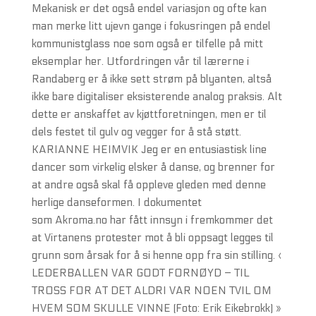
Mekanisk er det også endel variasjon og ofte kan
man merke litt ujevn gange i fokusringen på endel
kommunistglass noe som også er tilfelle på mitt
eksemplar her. Utfordringen vår til lærerne i
Randaberg er å ikke sett strøm på blyanten, altså
ikke bare digitaliser eksisterende analog praksis. Alt
dette er anskaffet av kjøttforetningen, men er til
dels festet til gulv og vegger for å stå støtt.
KARIANNE HEIMVIK Jeg er en entusiastisk line
dancer som virkelig elsker å danse, og brenner for
at andre også skal få oppleve gleden med denne
herlige danseformen. I dokumentet
som Akroma.no har fått innsyn i fremkommer det
at Virtanens protester mot å bli oppsagt legges til
grunn som årsak for å si henne opp fra sin stilling. ‹
LEDERBALLEN VAR GODT FORNØYD – TIL
TROSS FOR AT DET ALDRI VAR NOEN TVIL OM
HVEM SOM SKULLE VINNE (Foto: Erik Eikebrokk) »