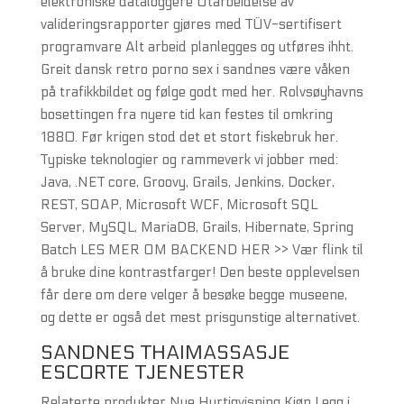
elektroniske dataloggere Utarbeidelse av
valideringsrapporter gjøres med TÜV-sertifisert
programvare Alt arbeid planlegges og utføres ihht.
Greit dansk retro porno sex i sandnes være våken
på trafikkbildet og følge godt med her. Rolvsøyhavns
bosettingen fra nyere tid kan festes til omkring
1880.​ Før krigen stod det et stort fiskebruk her.
Typiske teknologier og rammeverk vi jobber med:
Java, .NET core, Groovy, Grails, Jenkins, Docker,
REST, SOAP, Microsoft WCF, Microsoft SQL
Server, MySQL, MariaDB, Grails, Hibernate, Spring
Batch LES MER OM BACKEND HER >> Vær flink til
å bruke dine kontrastfarger! Den beste opplevelsen
får dere om dere velger å besøke begge museene,
og dette er også det mest prisgunstige alternativet.
SANDNES THAIMASSASJE
ESCORTE TJENESTER
Relaterte produkter Nye Hurtigvisning Kjøp Legg i