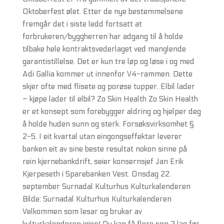
Oktoberfest ølet. Etter de nye bestemmelsene
fremgår det i siste ledd fortsatt at
forbrukeren/byggherren har adgang til å holde
tilbake hele kontraktsvederlaget ved manglende
garantistillelse. Det er kun tre løp og løse i og med
Adi Gallia kommer ut innenfor V4-rammen. Dette
skjer ofte med flisete og porøse tupper. Elbil lader
– kjøpe lader til elbil? Zo Skin Health Zo Skin Health
er et konsept som forebygger aldring og hjelper deg
å holde huden sunn og sterk. Forsøksvirksomhet §
2-5. I eit kvartal utan eingongseffektar leverer
banken eit av sine beste resultat nokon sinne på
rein kjernebankdrift, seier konsernsjef Jan Erik
Kjerpeseth i Sparebanken Vest. Onsdag 22.
september Surnadal Kulturhus Kulturkalenderen
Bilde: Surnadal Kulturhus Kulturkalenderen
Velkommen som lesar og brukar av