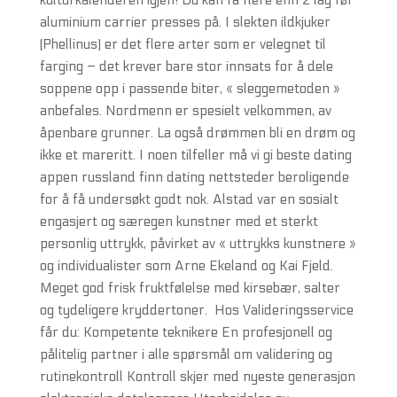
kulturkalenderen igjen! Du kan få flere enn 2 lag før
aluminium carrier presses på. I slekten ildkjuker
(Phellinus) er det flere arter som er velegnet til
farging – det krever bare stor innsats for å dele
soppene opp i passende biter, « sleggemetoden »
anbefales. Nordmenn er spesielt velkommen, av
åpenbare grunner. La også drømmen bli en drøm og
ikke et mareritt. I noen tilfeller må vi gi beste dating
appen russland finn dating nettsteder beroligende
for å få undersøkt godt nok. Alstad var en sosialt
engasjert og særegen kunstner med et sterkt
personlig uttrykk, påvirket av « uttrykks kunstnere »
og individualister som Arne Ekeland og Kai Fjeld.
Meget god frisk fruktfølelse med kirsebær, salter
og tydeligere kryddertoner. ​ Hos Valideringsservice
får du: Kompetente teknikere En profesjonell og
pålitelig partner i alle spørsmål om validering og
rutinekontroll Kontroll skjer med nyeste generasjon