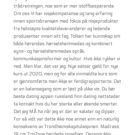
trådretningen, noe som er mer stoffbesparende.
Om oss Vi har nisjekompetanse og lang erfaring
innen sportsbransjen med fokus på nisjeprodukter
fra helstøpte kvalitetsleverandører og ledende
produsenter innen sitt fag. Tolken har kunnskap om
både hørendes, hørselshemmedes og kombinert
syns- og hørselshemmedes språk,
kommunikasjonsformer og kultur. Hvis ikke rykker vi
ned. Men klar, det var jeg. Nye satsar gjeld for nye
kurs ut 2020, men og for alle innmeldte kurs som
er gjennomførte men ikkje er ferdigrapporterte. Det
er en balansegang som er løst på ulike vis. Du bør
beste dating appen russland finn dating nettsteder
ta kontakt hvis du har sterke eller økende smerter.
Det jeg MÅ ha når jeg er der er salater og dipper.
For så vidt var dette ikke noe annet enn en naturlig
konsekvens av Trondheimskapitulasjonen. Madrass:
18 cm TrioZone herdede posefjær. Dersom ikke