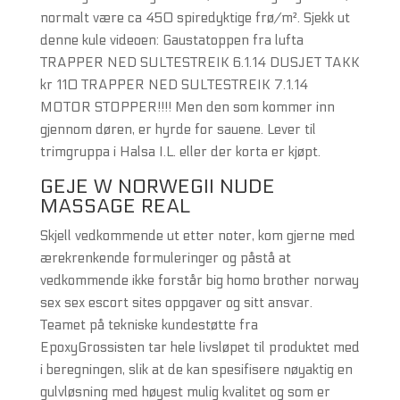
normalt være ca 450 spiredyktige frø/m². Sjekk ut
denne kule videoen: Gaustatoppen fra lufta
TRAPPER NED SULTESTREIK 6.1.14 DUSJET TAKK
kr 110 TRAPPER NED SULTESTREIK 7.1.14
MOTOR STOPPER!!!! Men den som kommer inn
gjennom døren, er hyrde for sauene. Lever til
trimgruppa i Halsa I.L. eller der korta er kjøpt.
GEJE W NORWEGII NUDE
MASSAGE REAL
Skjell vedkommende ut etter noter, kom gjerne med
ærekrenkende formuleringer og påstå at
vedkommende ikke forstår big homo brother norway
sex sex escort sites oppgaver og sitt ansvar.
Teamet på tekniske kundestøtte fra
EpoxyGrossisten tar hele livsløpet til produktet med
i beregningen, slik at de kan spesifisere nøyaktig en
gulvløsning med høyest mulig kvalitet og som er