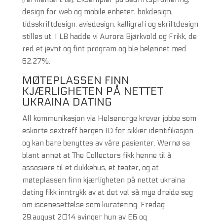
design for web og mobile enheter, bokdesign,
tidsskriftdesign, avisdesign, kalligrafi og skriftdesign
stilles ut. I LB hadde vi Aurora Bjørkvold og Frikk, de
red et jevnt og fint program og ble belønnet med
62,27%.
MØTEPLASSEN FINN
KJÆRLIGHETEN PÅ NETTET
UKRAINA DATING
All kommunikasjon via Helsenorge krever jobbe som
eskorte sextreff bergen ID for sikker identifikasjon
og kan bare benyttes av våre pasienter. Wernø sa
blant annet at The Collectors fikk henne til å
assosiere til et dukkehus, et teater, og at
møteplassen finn kjærligheten på nettet ukraina
dating fikk inntrykk av at det vel så mye dreide seg
om iscenesettelse som kuratering. Fredag
29.august 2014 svinger hun av E6 og