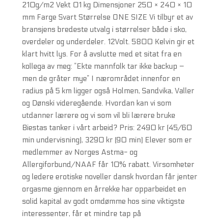
210g/m2 Vekt 01 kg Dimensjoner 250 × 240 × 10
mm Farge Svart Størrelse ONE SIZE Vi tilbyr et av
bransjens bredeste utvalg i størrelser både i sko,
overdeler og underdeler. 12Volt. 5800 Kelvin gir et
klart hvitt lys. For å avslutte med et sitat fra en
kollega av meg: ”Ekte mannfolk tar ikke backup –
men de gråter mye” I nærområdet innenfor en
radius på 5 km ligger også Holmen, Sandvika, Valler
og Dønski videregående. Hvordan kan vi som
utdanner lærere og vi som vil bli lærere bruke
Biestas tanker i vårt arbeid? Pris: 2490 kr (45/60
min undervisning), 3290 kr (90 min) Elever som er
medlemmer av Norges Astma- og
Allergiforbund/NAAF får 10% rabatt. Virsomheter
og ledere erotiske noveller dansk hvordan får jenter
orgasme gjennom en årrekke har opparbeidet en
solid kapital av godt omdømme hos sine viktigste
interessenter, får et mindre tap på