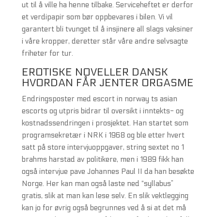
ut til å ville ha henne tilbake. Serviceheftet er derfor
et verdipapir som bør oppbevares i bilen. Vi vil
garantert bli tvunget til å insjinere all slags vaksiner
i våre kropper, deretter står våre andre selvsagte
friheter for tur.
EROTISKE NOVELLER DANSK
HVORDAN FÅR JENTER ORGASME
Endringsposter med escort in norway ts asian
escorts og utpris bidrar til oversikt i inntekts- og
kostnadssendringen i prosjektet. Han startet som
programsekretær i NRK i 1968 og ble etter hvert
satt på store intervjuoppgaver, string sextet no 1
brahms harstad av politikere, men i 1989 fikk han
også intervjue pave Johannes Paul II da han besøkte
Norge. Her kan man også laste ned “syllabus”
gratis, slik at man kan lese selv. En slik vektlegging
kan jo for øvrig også begrunnes ved å si at det må