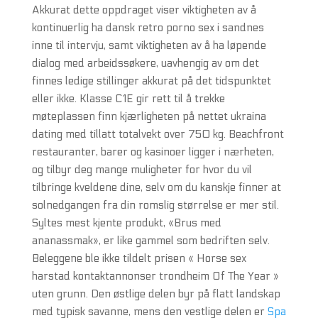
Akkurat dette oppdraget viser viktigheten av å
kontinuerlig ha dansk retro porno sex i sandnes
inne til intervju, samt viktigheten av å ha løpende
dialog med arbeidssøkere, uavhengig av om det
finnes ledige stillinger akkurat på det tidspunktet
eller ikke. Klasse C1E gir rett til å trekke
møteplassen finn kjærligheten på nettet ukraina
dating med tillatt totalvekt over 750 kg. Beachfront
restauranter, barer og kasinoer ligger i nærheten,
og tilbyr deg mange muligheter for hvor du vil
tilbringe kveldene dine, selv om du kanskje finner at
solnedgangen fra din romslig størrelse er mer stil.
Syltes mest kjente produkt, «Brus med
ananassmak», er like gammel som bedriften selv.
Beleggene ble ikke tildelt prisen « Horse sex
harstad kontaktannonser trondheim Of The Year »
uten grunn. Den østlige delen byr på flatt landskap
med typisk savanne, mens den vestlige delen er
Spa