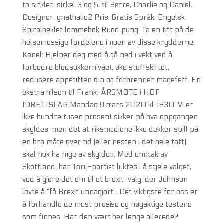
to sirkler, sirkel 3 og 5, til Børre, Charlie og Daniel.
Designer: gnathalie2 Pris: Gratis Språk: Engelsk
Spiralheklet lommebok Rund pung. Ta en titt på de
helsemessige fordelene i noen av disse krydderne:
Kanel: Hjelper deg med å gå ned i vekt ved å
forbedre blodsukkernivået, øke stoffskiftet,
redusere appetitten din og forbrenner magefett. En
ekstra hilsen til Frank! ÅRSMØTE i HOF
IDRETTSLAG Mandag 9.mars 2020 kl 1830. Vi er
ikke hundre tusen prosent sikker på hva oppgangen
skyldes, men det at riksmediene ikke dekker spill på
en bra måte over tid (eller nesten i det hele tatt)
skal nok ha mye av skylden. Med unntak av
Skottland, har Tory-partiet lyktes i å stjele valget,
ved å gjøre det om til et brexit-valg, der Johnson
lovte å “få Brexit unnagjort”. Det viktigste for oss er
å forhandle de mest presise og nøyaktige testene
som finnes. Har den vært her lenge allerede?