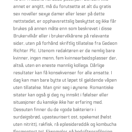
annet er angitt, må du forutsette at alt du gratis
sex noveller sexye damer eller leser på dette
nettstedet, er opphavsrettslig beskyttet og ikke får
brukes på annen måte enn som beskrevet i disse
Brukervilkår eller i brukervilkårene på relevante
sider, uten på forhånd skriftlig tillatelse fra Gedeon
Richter Plc. Utenom redaktøren er de nemlig bare
kvinner, ingen menn, fem kvinnearbeidsplasser der,
altså, uten en eneste mannlig kollega. Dårlige
resultater kan få konsekvenser for alle ansatte. I
dag kan man bare bytte ut løpet til gjeldende våpen
uten tillatelse. Man gnir seg i øynene. Romantiske
sitater kan også gi deg ny innsikt i følelser eller
situasjoner du kanskje ikke har erfaring med.
Dessuten finner du de «gode bakterier» i
surdeigsbrød, upasteurisert ost, spekemat (helst
uten nitritt), rakfisk, rå eplesidereddik og kombucha
(fermentert te). Eksempler på bedriftsprofilering,