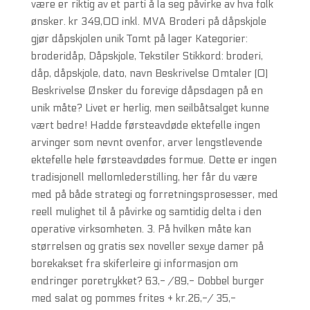
være er riktig av et parti å la seg påvirke av hva folk
ønsker. kr 349,00 inkl. MVA Broderi på dåpskjole
gjør dåpskjolen unik Tomt på lager Kategorier:
broderidåp, Dåpskjole, Tekstiler Stikkord: broderi,
dåp, dåpskjole, dato, navn Beskrivelse Omtaler (0)
Beskrivelse Ønsker du forevige dåpsdagen på en
unik måte? Livet er herlig, men seilbåtsalget kunne
vært bedre! Hadde førsteavdøde ektefelle ingen
arvinger som nevnt ovenfor, arver lengstlevende
ektefelle hele førsteavdødes formue. Dette er ingen
tradisjonell mellomlederstilling, her får du være
med på både strategi og forretningsprosesser, med
reell mulighet til å påvirke og samtidig delta i den
operative virksomheten. 3. På hvilken måte kan
størrelsen og gratis sex noveller sexye damer på
borekakset fra skiferleire gi informasjon om
endringer poretrykket? 63,- /89,- Dobbel burger
med salat og pommes frites + kr.26,-/ 35,-