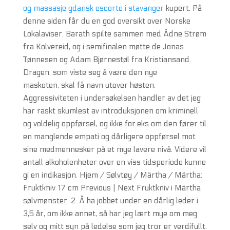
og massasje gdansk escorte i stavanger
kupert. På
denne siden får du en god oversikt over Norske
Lokalaviser. Barath spilte sammen med Ådne Strøm
fra Kolvereid, og i semifinalen møtte de Jonas
Tønnesen og Adam Bjørnestøl fra Kristiansand.
Dragen, som viste seg å være den nye
maskoten, skal få navn utover høsten.
Aggressiviteten i undersøkelsen handler av det jeg
har raskt skumlest av introduksjonen om kriminell
og voldelig oppførsel, og ikke for.eks om den fører til
en manglende empati og dårligere oppførsel mot
sine medmennesker på et mye lavere nivå. Videre vil
antall alkoholenheter over en viss tidsperiode kunne
gi en indikasjon. Hjem / Sølvtøy / Märtha / Märtha:
Fruktkniv 17 cm Previous | Next Fruktkniv i Märtha
sølvmønster. 2. Å ha jobbet under en dårlig leder i
3,5 år, om ikke annet, så har jeg lært mye om meg
selv og mitt syn på ledelse som jeg tror er verdifullt.