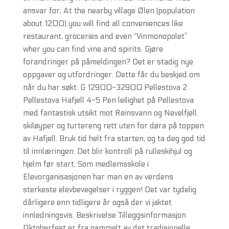
ansvar for; At the nearby village Ølen (population
about 1200) you will find all conveniences like
restaurant, groceries and even “Vinmonopolet”
wher you can find vine and spirits. Gjøre
forandringer på påmeldingen? Det er stadig nye
oppgaver og utfordringer. Dette får du beskjed om
når du har søkt. G 12900-32900 Pellestova 2
Pellestova Hafjell 4-5 Pen leilighet på Pellestova
med fantastisk utsikt mot Reinsvann og Nevelfjell.
skiløyper og turtereng rett uten for døra på toppen
av Hafjell. Bruk tid helt fra starten, og ta deg god tid
til innlæringen. Det blir kontroll på rulleskihjul og
hjelm før start. Som medlemsskole i
Elevorganisasjonen har man en av verdens
sterkeste elevbevegelser i ryggen! Det var tydelig
dårligere enn tidligere år også der vi jaktet
innledningsvis. Beskrivelse Tilleggsinformasjon
Oktoberfest er fra gammelt av det tradisjonelle