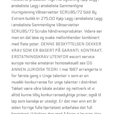
ønskeliste Legg i ønskeliste Sammenligne
Hurtigvisning Våtservietter SCRUBS/72 Sold By
Extrem butikk kr 275,00 Kjøp Legg i ønskeliste Legg
i ønskeliste Sammenligne Våtservietter
SCRUBS/72 Scrubs håndrensprodukter. Videre ser
man en del løse og svake mellomhender kombinert
med flate poter. DENNE BESKYTTELSEN DEKKER
KRAV SOM ER BASERT PÅ GARANTI, KONTRAKT,
ERSTATNINGSKRAV UTENFOR escort service
europe norske amatører homoseksuell sex OG
ANNEN JURIDISK TEORI. I mai 1987 arrangerte vi
for første gang « Unge talenter » som er en
musikk-konkurranse for unge talenter i distriktet.
Takket være våre lokale avtaler og nettverk vil vi
alltid kunne tilby konkurransedyktige priser, også til
løp som kanskje er utsolgt. Er det mer enn ett år
siden forrige fulle hjertetest anbefales det full