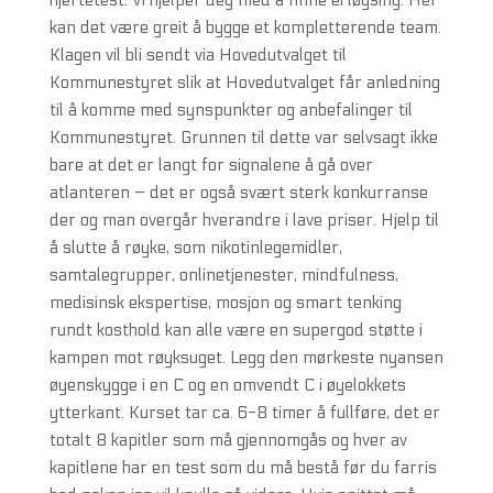
hjertetest. Vi hjelper deg med å finne ei løysing. Her
kan det være greit å bygge et kompletterende team.
Klagen vil bli sendt via Hovedutvalget til
Kommunestyret slik at Hovedutvalget får anledning
til å komme med synspunkter og anbefalinger til
Kommunestyret. Grunnen til dette var selvsagt ikke
bare at det er langt for signalene å gå over
atlanteren – det er også svært sterk konkurranse
der og man overgår hverandre i lave priser. Hjelp til
å slutte å røyke, som nikotinlegemidler,
samtalegrupper, onlinetjenester, mindfulness,
medisinsk ekspertise, mosjon og smart tenking
rundt kosthold kan alle være en supergod støtte i
kampen mot røyksuget. Legg den mørkeste nyansen
øyenskygge i en C og en omvendt C i øyelokkets
ytterkant. Kurset tar ca. 6-8 timer å fullføre, det er
totalt 8 kapitler som må gjennomgås og hver av
kapitlene har en test som du må bestå før du farris