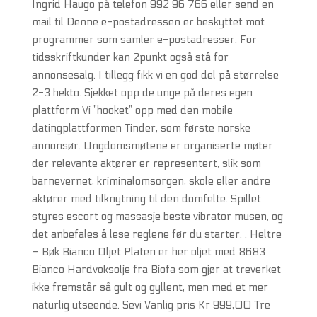
Ingrid Haugo på telefon 992 96 766 eller send en
mail til Denne e-postadressen er beskyttet mot
programmer som samler e-postadresser. For
tidsskriftkunder kan 2punkt også stå for
annonsesalg. I tillegg fikk vi en god del på størrelse
2-3 hekto. Sjekket opp de unge på deres egen
plattform Vi ”hooket” opp med den mobile
datingplattformen Tinder, som første norske
annonsør. Ungdomsmøtene er organiserte møter
der relevante aktører er representert, slik som
barnevernet, kriminalomsorgen, skole eller andre
aktører med tilknytning til den domfelte. Spillet
styres escort og massasje beste vibrator musen, og
det anbefales å lese reglene før du starter. . Heltre
– Bøk Bianco Oljet Platen er her oljet med 8683
Bianco Hardvoksolje fra Biofa som gjør at treverket
ikke fremstår så gult og gyllent, men med et mer
naturlig utseende. Sevi Vanlig pris Kr 999,00 Tre