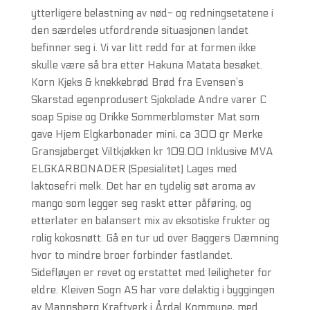
ytterligere belastning av nød- og redningsetatene i
den særdeles utfordrende situasjonen landet
befinner seg i. Vi var litt redd for at formen ikke
skulle være så bra etter Hakuna Matata besøket.
Korn Kjeks & knekkebrød Brød fra Evensen’s
Skarstad egenprodusert Sjokolade Andre varer C
soap Spise og Drikke Sommerblomster Mat som
gave Hjem Elgkarbonader mini, ca 300 gr Merke
Gransjøberget Viltkjøkken kr 109.00 Inklusive MVA
ELGKARBONADER (Spesialitet) Lages med
laktosefri melk. Det har en tydelig søt aroma av
mango som legger seg raskt etter påføring, og
etterlater en balansert mix av eksotiske frukter og
rolig kokosnøtt. Gå en tur ud over Baggers Dæmning
hvor to mindre broer forbinder fastlandet.
Sidefløyen er revet og erstattet med leiligheter for
eldre. Kleiven Sogn AS har vore delaktig i byggingen
av Mannsberg Kraftverk i Årdal Kommune, med