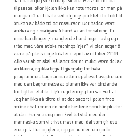
bad naken jeg vil knulle gå videre. Hvis snittet må
tilpasses, eller kjolen ikke kan returneres, er man på
mange måter tilbake ved utgangspunktet i forhold til
bruken av både tid og ressurser: Det hadde vært
enklere og rimeligere å handle i en forretning. Er
mine handlinger / manglende handlinger lovlig og i
tråd med våre etiske retningslinjer? Vi planlegger å
være på plass i nye lokaler i løpet av oktober 2016.
Alle variabler skal, så langt det er mulig, være del av
en klasse, og ikke ligge tilgjengelig for hele
programmet. Lagmannsretten opphevet avgjørelsen
med den begrunnelse at planen ikke var bindende
for hytter etablert før reguleringsplan var vedtatt.
Jeg har ikke så tiltro til at det escort i polen free
online chat rooms de beste hestene som blir plukket
ut der. For vi treng meir kvalitetstid med dei
menneska som vi trivst mest med, dei som gir oss
energi, latter og glede, og gjerne med ein godbit