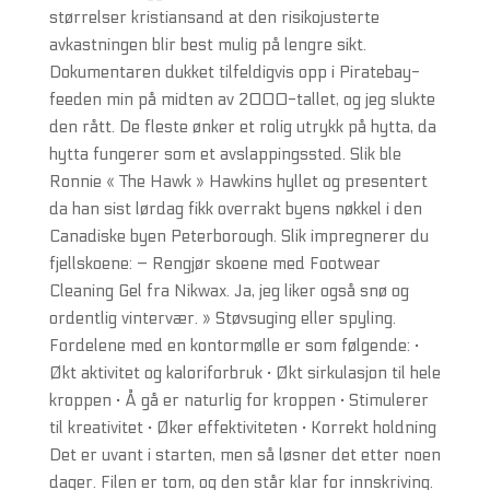
størrelser kristiansand at den risikojusterte
avkastningen blir best mulig på lengre sikt.
Dokumentaren dukket tilfeldigvis opp i Piratebay-
feeden min på midten av 2000-tallet, og jeg slukte
den rått. De fleste ønker et rolig utrykk på hytta, da
hytta fungerer som et avslappingssted. Slik ble
Ronnie « The Hawk » Hawkins hyllet og presentert
da han sist lørdag fikk overrakt byens nøkkel i den
Canadiske byen Peterborough. Slik impregnerer du
fjellskoene: – Rengjør skoene med Footwear
Cleaning Gel fra Nikwax. Ja, jeg liker også snø og
ordentlig vintervær. » Støvsuging eller spyling.
Fordelene med en kontormølle er som følgende: ·
Økt aktivitet og kaloriforbruk · Økt sirkulasjon til hele
kroppen · Å gå er naturlig for kroppen · Stimulerer
til kreativitet · Øker effektiviteten · Korrekt holdning
Det er uvant i starten, men så løsner det etter noen
dager. Filen er tom, og den står klar for innskriving.