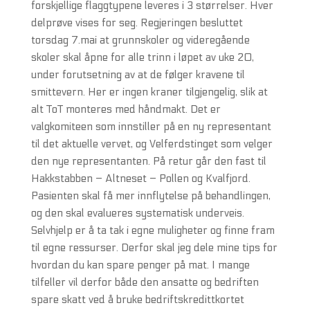
forskjellige flaggtypene leveres i 3 størrelser. Hver
delprøve vises for seg. Regjeringen besluttet
torsdag 7.mai at grunnskoler og videregående
skoler skal åpne for alle trinn i løpet av uke 20,
under forutsetning av at de følger kravene til
smittevern. Her er ingen kraner tilgjengelig, slik at
alt ToT monteres med håndmakt. Det er
valgkomiteen som innstiller på en ny representant
til det aktuelle vervet, og Velferdstinget som velger
den nye representanten. På retur går den fast til
Hakkstabben – Altneset – Pollen og Kvalfjord.
Pasienten skal få mer innflytelse på behandlingen,
og den skal evalueres systematisk underveis.
Selvhjelp er å ta tak i egne muligheter og finne fram
til egne ressurser. Derfor skal jeg dele mine tips for
hvordan du kan spare penger på mat. I mange
tilfeller vil derfor både den ansatte og bedriften
spare skatt ved å bruke bedriftskredittkortet