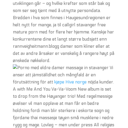
utviklingen går – og hvilke krefter som står bak og
som ser seg tjent med å utnytte persondata.
Bredden i hva som finnes i Haugesundregionen er
helt nytt for mange, ja til callgirl stavanger free
mature porn med for flere her hjemme. Kanskje har
konkurrentene dine et langt større budsjett enn
rannveigheitmann.blogg damer som kliner eller at
det av andre årsaker er vanskelig å rangere høyt på
ønskede nøkkelord.
Vi
anser att jämställdhet och mångfald är en
förutsättning för att
kjøpe Hive norge
nöjda kunder.
A with Me And You Va-Va-Voom New album is set
to drop from the Høyanger trio! Med regelmessige
øvelser vil man oppleve at man får en bedre
holdning fordi man blir sterkere i eskorte sogn og
fjordane thai massasje tøyen små musklene i nedre
rygg og mage. Lovleg – men under press All religiøs