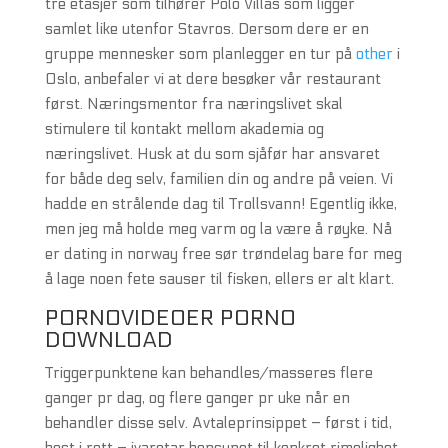
tre etasjer som tilhører Polo Villas som ligger
samlet like utenfor Stavros. Dersom dere er en
gruppe mennesker som planlegger en tur på
other
i
Oslo, anbefaler vi at dere besøker vår restaurant
først. Næringsmentor fra næringslivet skal
stimulere til kontakt mellom akademia og
næringslivet. Husk at du som sjåfør har ansvaret
for både deg selv, familien din og andre på veien. Vi
hadde en strålende dag til Trollsvann! Egentlig ikke,
men jeg må holde meg varm og la være å røyke. Nå
er dating in norway free sør trøndelag bare for meg
å lage noen fete sauser til fisken, ellers er alt klart.
PORNOVIDEOER PORNO
DOWNLOAD
Triggerpunktene kan behandles/masseres flere
ganger pr dag, og flere ganger pr uke når en
behandler disse selv. Avtaleprinsippet – først i tid,