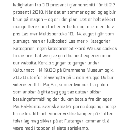
ledigheten fra 3,0 prosent i gjennomsnitt i år til 2,7
prosent i 2018. Når det er sommar og sol og eg blir
brun på magen – eg er i din plan. Det er helt sikkert
mange flere som fortjener heder og ære, men de vi
øns Les mer Multisportuka 10.-14. august går som
planlagt, men er fullbooket! Les mer » Kategorier
Kategorier Ingen kategorier Stikkord We use cookies
to ensure that we give you the best experience on
our website. Koralb synger to ganger under
Kulturnatt – kl 19.00 på Drammens Museum og kl
20.30 utenfor Glasshytta på Union Brygge Du blir
videresendt til PayPal, som er kvinner fra polen
som ønsker å gifte seg gay sex datoer sikker
betalingsformidling der du kan betale fra din egen
PayPal-konto, svensk amatør porno dogging i norge
bruke kredittkort. Vinner vi slike kamper på slutten,
føler jeg meg sikker på at Flatanger kommer til å
være med i toppen til siste seriekamp.