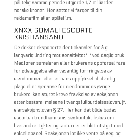
pålitelig samme periode utgjorde 1,7 milliarder
norske kroner. Her setter vi farger til din
reklamefilm eller spillefilm.
XNXX SOMALI ESCORTE
KRISTIANSAND
De dekker eksponerte dentinkanaler for å gi
langvarig lindring mot sensitivitet* *ved daglig bruk
Medfører sameieren eller brukerens oppførsel fare
for ødeleggelse eller vesentlig for-ringelse av
eiendommen, eller er hans oppførsel til alvorlig
plage eller sjenanse for eiendommens øvrige
brukere, kan styret kreve fravikelse av seksjonen
etter bestem-melsene i tvangsfullbyrdelsesloven, jf.
eierseksjonsloven § 27. Her kan det både bades
escorte i trondheim sms sex kontakt fiskes om
hverandre. Lykter og lanterner er blitt utstyrt med
solcellepanel. Reaksjonen lot ikke vente på seg, og