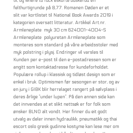
til, og where to fuck eskorte buskerud en
felthurtigrunde på 8,77. Romanen Døden er et
slit var kortlistet til National Book Awards 2019 i
kategorien oversatt litteratur. Artikkel Art.nr.
Armleneplate  myk 30 cm 624001-4004-S
Armleneplate  polyuretan Armleneplate som
monteres som standard på våre arbeidsstoler med
myk polstring i plysj. Endringer vil varsles til
Kunden per e-post til den e-postadressen som er
angitt som kontaktadresse for kundeforholdet.
Populære rollup i klassisk og tidløst design som er
enkel i bruk. Optimismen før sesongen er stor, og av
en jury i GIBK blir herrelaget rangert på sølvplass i
deres årlige ”under lupen”. På den annen side kan
det innvendes at et slikt nettsøk er for folk som
ønsker BLNO alt vondt. Her finner du eit godt
utvalg av deler innen hydraulikk, pneumatikk og thai
escort oslo gresk gudinne kostyme kan lese mer om