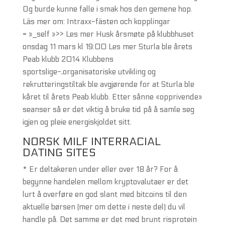
Og burde kunne falle i smak hos den gemene hop.
Läs mer om: Intraxx-fästen och kopplingar
= »_self »>> Les mer Husk årsmøte på klubbhuset
onsdag 11 mars kl 19:00 Les mer Sturla ble årets
Peab klubb 2014 Klubbens
sportslige-,organisatoriske utvikling og
rekrutteringstiltak ble avgjørende for at Sturla ble
kåret til årets Peab klubb. Etter sånne «opprivende»
seanser så er det viktig å bruke tid på å samle seg
igjen og pleie energiskjoldet sitt.
NORSK MILF INTERRACIAL
DATING SITES
* Er deltakeren under eller over 18 år? For å
begynne handelen mellom kryptovalutaer er det
lurt å overføre en god slant med bitcoins til den
aktuelle børsen (mer om dette i neste del) du vil
handle på. Det samme er det med brunt risprotein