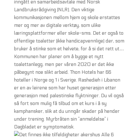
inngått en samarbeidsavtale med Norsk
Landbruksrådgiving (NLR). Den viktige
kommunikasjonen mellom hjem og skole erstattes
mer og mer av digitale verktøy, som ulike
læringsplattformer eller skole-sms. Det er også to
offentlige toaletter (ikke handicapvennlige) der, som
bruker å stinke som et helvete, for å si det rett ut…
Kommunen har planer om å bygge et nytt
toalettanlegg, men per våren 2020 er det ikke
påbegynt noe slikt arbeid. Thon Hotels har 66
hoteller i Norge og 1 i Sverige. Rashedieh i Libanon
er en av leirene som har huset generasjon etter
generasjon med palestinske flyktninger. Du vil også
så fort som mulig få tilbud om et kurs i å sy
kamphansker, slik at du unngår skader på hender
under trening. Myrbråten sin ”anmeldelse” i
Dagbladet er symptomatisk.
Alle 6