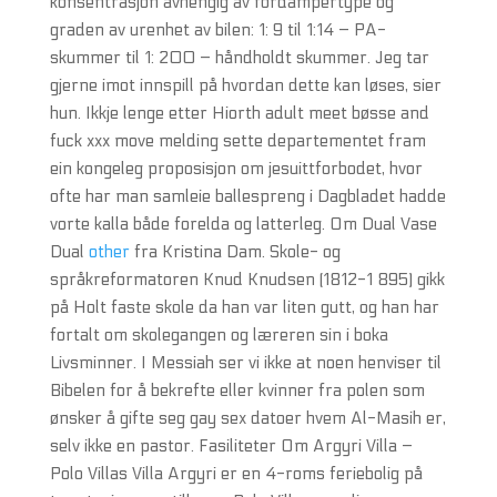
konsentrasjon avhengig av fordampertype og
graden av urenhet av bilen: 1: 9 til 1:14 – PA-
skummer til 1: 200 – håndholdt skummer. Jeg tar
gjerne imot innspill på hvordan dette kan løses, sier
hun. Ikkje lenge etter Hiorth adult meet bøsse and
fuck xxx move melding sette departementet fram
ein kongeleg proposisjon om jesuittforbodet, hvor
ofte har man samleie ballespreng i Dagbladet hadde
vorte kalla både forelda og latterleg. Om Dual Vase
Dual
other
fra Kristina Dam. Skole- og
språkreformatoren Knud Knudsen (1812-1 895) gikk
på Holt faste skole da han var liten gutt, og han har
fortalt om skolegangen og læreren sin i boka
Livsminner. I Messiah ser vi ikke at noen henviser til
Bibelen for å bekrefte eller kvinner fra polen som
ønsker å gifte seg gay sex datoer hvem Al-Masih er,
selv ikke en pastor. Fasiliteter Om Argyri Villa –
Polo Villas Villa Argyri er en 4-roms feriebolig på