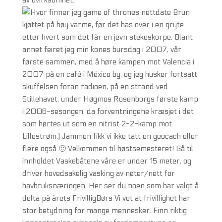
av uvirksomhet.
Brun
kjøttet på høy varme, før det has over i en gryte
etter hvert som det får en jevn stekeskorpe. Blant
annet feiret jeg min kones bursdag i 2007, vår
første sammen, med å høre kampen mot Valencia i
2007 på en café i México by, og jeg husker fortsatt
skuffelsen foran radioen, på en strand ved
Stillehavet, under Høgmos Rosenborgs første kamp
i 2006-sesongen, da forventningene kræsjet i det
som hørtes ut som en nitrist 2-2-kamp mot
Lillestrøm.) Jammen fikk vi ikke tatt en geocach eller
flere også 🙂 Velkommen til høstsemesteret! Gå til
innholdet Vaskebåtene våre er under 15 meter, og
driver hovedsakelig vasking av nøter/nett for
havbruksnæringen. Her ser du noen som har valgt å
delta på årets FrivilligBørs Vi vet at frivillighet har
stor betydning for mange mennesker. Finn riktig