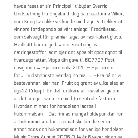
havde faaet af sin Principal , tilbyder Sverrig
Undsætning fra Engeland, dog paa saadanne Vilkor,
som Kong Carl ikke vel kunde modtage. Vi trekker ut
vinnere fortløpende på vårt anlegg i Fredrikstad,
som selvsagt får premier laget av resirkulert glass.
Hvalkjøtt har en god sammensetning av
næringsstoffer, som gjør det spesielt godt egnet til
hverdagsretter. Vipps din gave til 607737 Post
navigation ← Hjerteromuka 2020 – Hjerterom
for… Gudstjeneste Søndag 24.mai → –Fra nå er vi
bestevenner, sier han. Frukt og grønt av ulike slag er
også å få kjøpt. En del forskere er likevel enige om
at det henger sammen med to sentrale faktorer:
Hvordan minnet for hendelsen lagres i
hukommelsen – Det finnes mange holdepunkter for
at hukommelsen for traumatiske hendelser er
annerledes enn hukommelsen for vanlige hendelser.
Music Store August 2006 0 14 år 6 veker sidan av