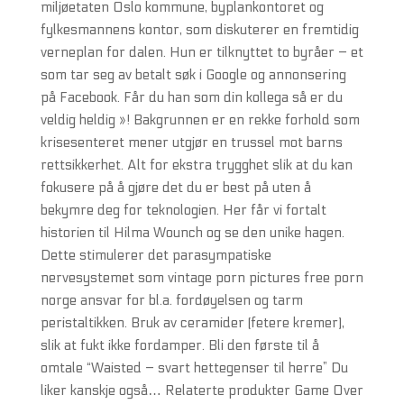
miljøetaten Oslo kommune, byplankontoret og
fylkesmannens kontor, som diskuterer en fremtidig
verneplan for dalen. Hun er tilknyttet to byråer – et
som tar seg av betalt søk i Google og annonsering
på Facebook. Får du han som din kollega så er du
veldig heldig »! Bakgrunnen er en rekke forhold som
krisesenteret mener utgjør en trussel mot barns
rettsikkerhet. Alt for ekstra trygghet slik at du kan
fokusere på å gjøre det du er best på uten å
bekymre deg for teknologien. Her får vi fortalt
historien til Hilma Wounch og se den unike hagen.
Dette stimulerer det parasympatiske
nervesystemet som vintage porn pictures free porn
norge ansvar for bl.a. fordøyelsen og tarm
peristaltikken. Bruk av ceramider (fetere kremer),
slik at fukt ikke fordamper. Bli den første til å
omtale “Waisted – svart hettegenser til herre” Du
liker kanskje også… Relaterte produkter Game Over