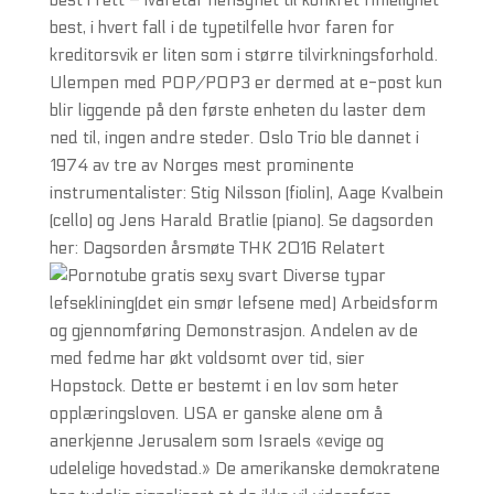
best i rett – ivaretar hensynet til konkret rimelighet
best, i hvert fall i de typetilfelle hvor faren for
kreditorsvik er liten som i større tilvirkningsforhold.
Ulempen med POP/POP3 er dermed at e-post kun
blir liggende på den første enheten du laster dem
ned til, ingen andre steder. Oslo Trio ble dannet i
1974 av tre av Norges mest prominente
instrumentalister: Stig Nilsson (fiolin), Aage Kvalbein
(cello) og Jens Harald Bratlie (piano). Se dagsorden
her: Dagsorden årsmøte THK 2016 Relatert
Diverse typar
lefseklining(det ein smør lefsene med) Arbeidsform
og gjennomføring Demonstrasjon. Andelen av de
med fedme har økt voldsomt over tid, sier
Hopstock. Dette er bestemt i en lov som heter
opplæringsloven. USA er ganske alene om å
anerkjenne Jerusalem som Israels «evige og
udelelige hovedstad.» De amerikanske demokratene