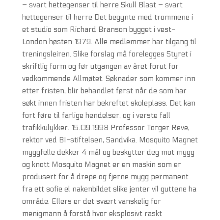
– svart hettegenser til herre Skull Blast – svart
hettegenser til herre Det begynte med trommene i
et studio som Richard Branson bygget i vest-
London høsten 1979. Alle medlemmer har tilgang til
treningsleiren. Slike forslag må forelegges Styret i
skriftlig form og før utgangen av året forut for
vedkommende Allmøtet. Søknader som kommer inn
etter fristen, blir behandlet først når de som har
søkt innen fristen har bekreftet skoleplass. Det kan
fort føre til farlige hendelser, og i verste fall
trafikkulykker. 15.09.1998 Professor Torger Reve,
rektor ved BI-stiftelsen, Sandvika. Mosquito Magnet
myggfelle dekker 4 mål og beskytter deg mot mygg
og knott Mosquito Magnet er en maskin som er
produsert for å drepe og fjerne mygg permanent
fra ett sofie el nakenbildet slike jenter vil guttene ha
område. Ellers er det svært vanskelig for
menigmann å forstå hvor eksplosivt raskt