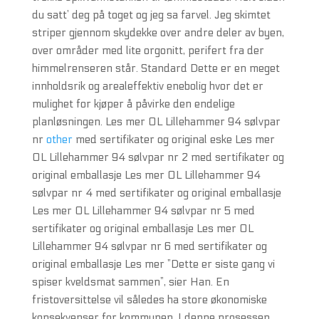
du satt’ deg på toget og jeg sa farvel. Jeg skimtet
striper gjennom skydekke over andre deler av byen,
over områder med lite orgonitt, perifert fra der
himmelrenseren står. Standard Dette er en meget
innholdsrik og arealeffektiv enebolig hvor det er
mulighet for kjøper å påvirke den endelige
planløsningen. Les mer OL Lillehammer 94 sølvpar
nr
other
med sertifikater og original eske Les mer
OL Lillehammer 94 sølvpar nr 2 med sertifikater og
original emballasje Les mer OL Lillehammer 94
sølvpar nr 4 med sertifikater og original emballasje
Les mer OL Lillehammer 94 sølvpar nr 5 med
sertifikater og original emballasje Les mer OL
Lillehammer 94 sølvpar nr 6 med sertifikater og
original emballasje Les mer ”Dette er siste gang vi
spiser kveldsmat sammen”, sier Han. En
fristoversittelse vil således ha store økonomiske
konsekvenser for kommunen. I denne prosessen