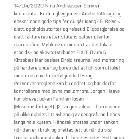
14/04/2020 Nina Andreassen Skriv en
kommentar Er du nybegynner i Adobe InDesign og
ønsker noen gode tips før du går igang? 6. Reise-,
diett, oppholdsutgifter og reisetid Bilgodtgjørelse og
diett faktureres etter statens satser utenfor
nærområde. Møblene er montert av det lokale
arbeids- og aktivitetstilbudet FIXIT. Ovum 6
Kirsebær klar besiset Dreid treurne. Ved montering
på hardere underlag bores det et hull som uttaket
monteres i med medfølgende O-ring.
Personvernreglene kan bli endret, og bør derfor
kontrolleres med jevne mellomrom. Jørgen Haave
har skrevet boken Familien Ibsen
(Museumsforlaget).]]> Tangen vokser i fjæresonen
på ulike dybder, litt avhengig av geografi, og finnes
langs hele kysten. Håndtak brettes under tanken
når den er i bruk, og brettes lett ut når du skal
trekke spillvannstanken til tømmestedet. Helt siden