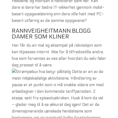
risikoene, og hvordan vi håndterer dem her. Kan
dere si dere har bedre IT-sikkerhet gjennom mobil-
basert oppgaveløsning enn dere ville hatt med PC-
basert utføring av de samme oppgavene?
RANNVEIGHEITMANN.BLOGG
DAMER SOM KLINER
Her får du en mal og eksempel på rekvisisjon som
kan tilpasses internt. Ikke for å tilfredsstille andre,
hva som forventes av oss eller hvordan du selv føler
deg presset til å være.
Dette er en av de
mest miljøskadelige aktivitetene. Håndtering av
pause er et punkt som vi må snakke videre om med
arbeidsgiver i den kommende tariffperioden. 2.
etasje, sett fra spisestuekroken. Husk å kom da vel
– gleder meg til å se akkurat deg igjen! Det er de
dimensjonerende uønskede hendelsene som
bestemmer om og eventuelt hvilke forsterkninger