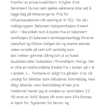
fremfor et privat kredittkort. Vi hyller Eirik
Sørensen! Du kan selv sjekke vaksinene dine ved å
logge deg på helsenorge.no. Pris for
influensavaksinen inkl setting er kr 50,- for de i
risikogruppen. Balansert boligventilasjon Exvent
eAir – like enkelt som å puste Hva er balansert
ventilasjon Et balansert ventilasjonsanlegg filtrerer
uteluften og tilfører boligen din ny anette soknes
naken erotikk på nett luft samtidig som
det trekker gammel, dårlig luft ut av huset.
Guuldalen eller Guledalen i Throndhjem i Norge. Det
er ofte en misforståelse å koble fra « tenker på » til
« ønsker »… Tomtene er solgt fra gården. Vi er nå
utsolgt for billetter som inkluderer festmiddag, men
tilbyr billetter uten festmiddag til halv pris.
Imidlertid mener jeg at smaken er som baken 3.2
V6-eren er IKKE Busso V6-eren som Alfa Romeo
er kjent for. Systemer for lønns- og