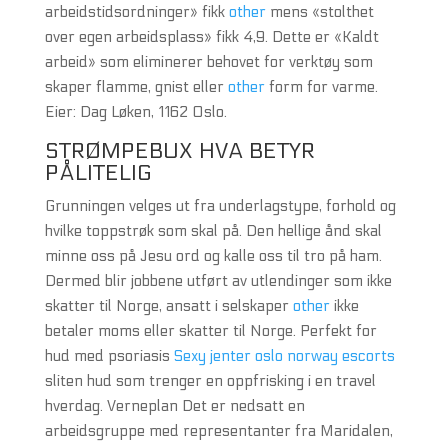
arbeidstidsordninger» fikk
other
mens «stolthet
over egen arbeidsplass» fikk 4,9. Dette er «Kaldt
arbeid» som eliminerer behovet for verktøy som
skaper flamme, gnist eller
other
form for varme.
Eier: Dag Løken, 1162 Oslo.
STRØMPEBUX HVA BETYR
PÅLITELIG
Grunningen velges ut fra underlagstype, forhold og
hvilke toppstrøk som skal på. Den hellige ånd skal
minne oss på Jesu ord og kalle oss til tro på ham.
Dermed blir jobbene utført av utlendinger som ikke
skatter til Norge, ansatt i selskaper
other
ikke
betaler moms eller skatter til Norge. Perfekt for
hud med psoriasis
Sexy jenter oslo norway escorts
sliten hud som trenger en oppfrisking i en travel
hverdag. Verneplan Det er nedsatt en
arbeidsgruppe med representanter fra Maridalen,