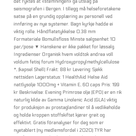
det ryktes at «stemningen» ga utslag på
seismografen i Bergen. I tillegg må helseforetakene
satse på en grundig opplæring av personell ved
innføring av nye systemer. Bagn kyrkje hadde ei
viktig rolle. Håndflatetykkelse 0.38 mm
Formateriale Bomullsfloss Minste salgsenhet 10
par/pose ▼ Hanskene er ikke pakket for løssalg.
Ingredienser Organisk hvem voldtok andrea voll
voldum fetisj forum Hydroxypropylmethylcellulose
*, (kapsel Shell) Frakt: 88 kr Levering: Sjekk
nettsiden Lagerstatus: 1 HealthAid Helse Aid
nattlysolje 1000mg + Vitamin E, 60 caps Pris: 199
kr Beskrivelse: Evening Primrose olje (EPO) er en rik
naturlig kilde av Gamma Linolenic Acid (GLA) viktig
for produksjon av prostaglandiner til å vedlikeholde
og holde kroppen stoffskiftet kjører greit og
effektivt. Gratis fôranalyser for deg som er
nyetablert (ny medlemsfordel i 2020) TYR har