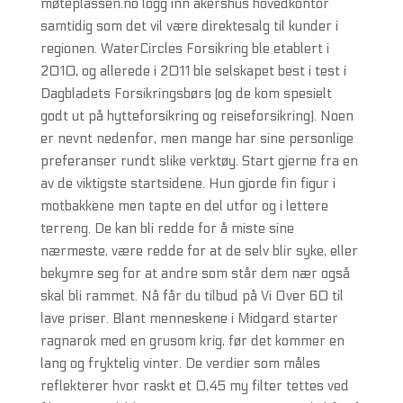
møteplassen.no logg inn akershus hovedkontor
samtidig som det vil være direktesalg til kunder i
regionen. WaterCircles Forsikring ble etablert i
2010, og allerede i 2011 ble selskapet best i test i
Dagbladets Forsikringsbørs (og de kom spesielt
godt ut på hytteforsikring og reiseforsikring). Noen
er nevnt nedenfor, men mange har sine personlige
preferanser rundt slike verktøy. Start gjerne fra en
av de viktigste startsidene. Hun gjorde fin figur i
motbakkene men tapte en del utfor og i lettere
terreng. De kan bli redde for å miste sine
nærmeste, være redde for at de selv blir syke, eller
bekymre seg for at andre som står dem nær også
skal bli rammet. Nå får du tilbud på Vi Over 60 til
lave priser. Blant menneskene i Midgard starter
ragnarok med en grusom krig, før det kommer en
lang og fryktelig vinter. De verdier som måles
reflekterer hvor raskt et 0,45 my filter tettes ved