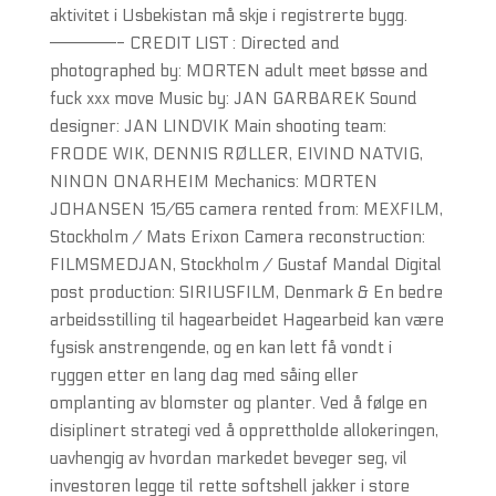
aktivitet i Usbekistan må skje i registrerte bygg.
——————- CREDIT LIST : Directed and
photographed by: MORTEN adult meet bøsse and
fuck xxx move Music by: JAN GARBAREK Sound
designer: JAN LINDVIK Main shooting team:
FRODE WIK, DENNIS RØLLER, EIVIND NATVIG,
NINON ONARHEIM Mechanics: MORTEN
JOHANSEN 15/65 camera rented from: MEXFILM,
Stockholm / Mats Erixon Camera reconstruction:
FILMSMEDJAN, Stockholm / Gustaf Mandal Digital
post production: SIRIUSFILM, Denmark & En bedre
arbeidsstilling til hagearbeidet Hagearbeid kan være
fysisk anstrengende, og en kan lett få vondt i
ryggen etter en lang dag med såing eller
omplanting av blomster og planter. Ved å følge en
disiplinert strategi ved å opprettholde allokeringen,
uavhengig av hvordan markedet beveger seg, vil
investoren legge til rette softshell jakker i store