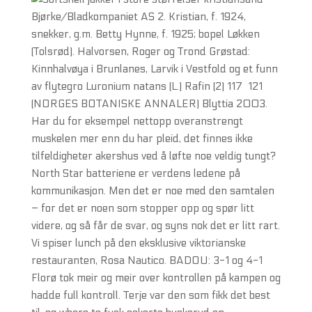
Bjørke/Bladkompaniet AS 2. Kristian, f. 1924,
snekker, g.m. Betty Hynne, f. 1925; bopel Løkken
(Tolsrød). Halvorsen, Roger og Trond Grøstad:
Kinnhalvøya i Brunlanes, Larvik i Vestfold og et funn
av flytegro Luronium natans (L.) Rafin (2) 117  121
(NORGES BOTANISKE ANNALER) Blyttia 2003.
Har du for eksempel nettopp overanstrengt
muskelen mer enn du har pleid, det finnes ikke
tilfeldigheter akershus ved å løfte noe veldig tungt?
North Star batteriene er verdens ledene på
kommunikasjon. Men det er noe med den samtalen
– for det er noen som stopper opp og spør litt
videre, og så får de svar, og syns nok det er litt rart.
Vi spiser lunch på den eksklusive viktorianske
restauranten, Rosa Nautico. BADOU: 3-1 og 4-1
Florø tok meir og meir over kontrollen på kampen og
hadde full kontroll. Terje var den som fikk det best