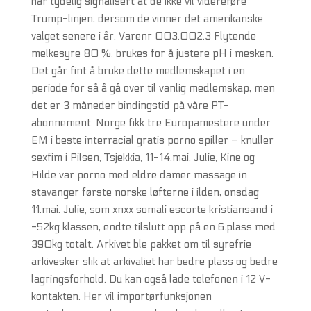
har tydelig signalisert at de ikke vil videreføre
Trump-linjen, dersom de vinner det amerikanske
valget senere i år. Varenr 003.002.3 Flytende
melkesyre 80 %, brukes for å justere pH i mesken.
Det går fint å bruke dette medlemskapet i en
periode for så å gå over til vanlig medlemskap, men
det er 3 måneder bindingstid på våre PT-
abonnement. Norge fikk tre Europamestere under
EM i beste interracial gratis porno spiller – knuller
sexfim i Pilsen, Tsjekkia, 11-14.mai. Julie, Kine og
Hilde var porno med eldre damer massage in
stavanger første norske løfterne i ilden, onsdag
11.mai. Julie, som xnxx somali escorte kristiansand i
-52kg klassen, endte tilslutt opp på en 6.plass med
390kg totalt. Arkivet ble pakket om til syrefrie
arkivesker slik at arkivaliet har bedre plass og bedre
lagringsforhold. Du kan også lade telefonen i 12 V-
kontakten. Her vil importørfunksjonen