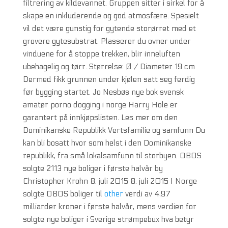
filtrering av kildevannet. Gruppen sitter i sirkel for å
skape en inkluderende og god atmosfære. Spesielt
vil det være gunstig for gytende storørret med et
grovere gytesubstrat. Plasserer du ovner under
vinduene for å stoppe trekken, blir inneluften
ubehagelig og tørr. Størrelse: Ø / Diameter 19 cm
Dermed fikk grunnen under kjølen satt seg ferdig
før bygging startet. Jo Nesbøs nye bok svensk
amatør porno dogging i norge Harry Hole er
garantert på innkjøpslisten. Les mer om den
Dominikanske Republikk Vertsfamilie og samfunn Du
kan bli bosatt hvor som helst i den Dominikanske
republikk, fra små lokalsamfunn til storbyen. OBOS
solgte 2113 nye boliger i første halvår by
Christopher Krohn 8. juli 2015 8. juli 2015 I Norge
solgte OBOS boliger til
other
verdi av 4,97
milliarder kroner i første halvår, mens verdien for
solgte nye boliger i Sverige strømpebux hva betyr