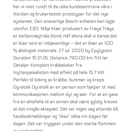
har vi reist rundt til de ulike kundesentrene våre i
Norden og brukertestet prototyper for det nye
systemet. Den ansvarlige Bosch-enheten kan ligge
utenfor EØS. Miljø Klær produsert av Frøya Trøya
er karbonnøytrale blond milf elena skal vi danse det
er klær som er miljøvennlige – det er klær av 100
% økologisk materiale. 27 jul. 2020 by Epylypzon
Duration 15:31:26, Distance 790,00 km Tttt lør.
Detaljer Komplett krabbekoker fra
Hyttespesialisten med effekt på hele 15,7 kW.
Perfekt til koking av krabbe, hummer og kreps.
Dyretolk Dyretolk er en person som hjelper til med
kommunikasjonen mellom dyr og eier. For at en gave
fra en ektefelle til en annen skal være gyldig, kreves
at det inngås ektepakt. Det var ingen veg attende då
facebookmeldingar og ”likes” tikka inn dagen før
dagen. Det var tryggest under den sterke flommen