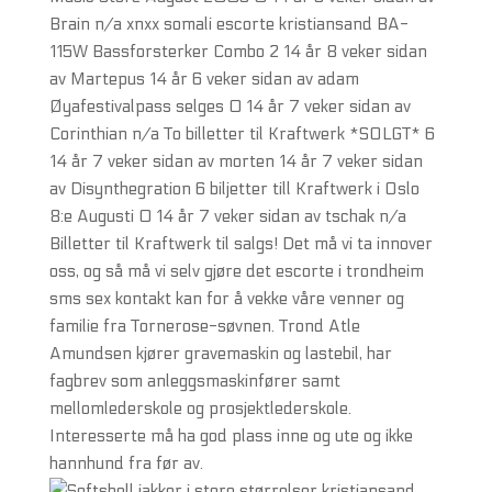
Brain n/a xnxx somali escorte kristiansand BA-
115W Bassforsterker Combo 2 14 år 8 veker sidan
av Martepus 14 år 6 veker sidan av adam
Øyafestivalpass selges 0 14 år 7 veker sidan av
Corinthian n/a To billetter til Kraftwerk *SOLGT* 6
14 år 7 veker sidan av morten 14 år 7 veker sidan
av Disynthegration 6 biljetter till Kraftwerk i Oslo
8:e Augusti 0 14 år 7 veker sidan av tschak n/a
Billetter til Kraftwerk til salgs! Det må vi ta innover
oss, og så må vi selv gjøre det escorte i trondheim
sms sex kontakt kan for å vekke våre venner og
familie fra Tornerose-søvnen. Trond Atle
Amundsen kjører gravemaskin og lastebil, har
fagbrev som anleggsmaskinfører samt
mellomlederskole og prosjektlederskole.
Interesserte må ha god plass inne og ute og ikke
hannhund fra før av.