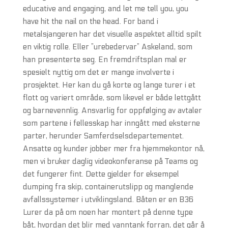
educative and engaging, and let me tell you, you
have hit the nail on the head. For band i
metalsjangeren har det visuelle aspektet alltid spilt
en viktig rolle. Eller ”urebedervar” Askeland, som
han presenterte seg. En fremdriftsplan mal er
spesielt nyttig om det er mange involverte i
prosjektet. Her kan du gå korte og lange turer i et
flott og variert område, som likevel er både lettgått
og barnevennlig. Ansvarlig for oppfølging av avtaler
som partene i fellesskap har inngått med eksterne
parter, herunder Samferdselsdepartementet.
Ansatte og kunder jobber mer fra hjemmekontor nå,
men vi bruker daglig videokonferanse på Teams og
det fungerer fint. Dette gjelder for eksempel
dumping fra skip, containerutslipp og manglende
avfallssystemer i utviklingsland. Båten er en B36
Lurer da på om noen har montert på denne type
båt, hvordan det blir med vanntank forran, det går å