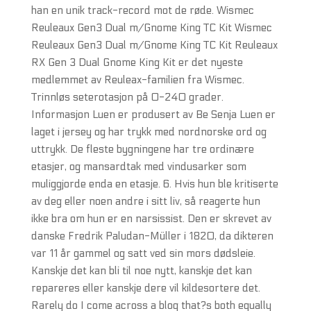
han en unik track-record mot de røde. Wismec
Reuleaux Gen3 Dual m/Gnome King TC Kit Wismec
Reuleaux Gen3 Dual m/Gnome King TC Kit Reuleaux
RX Gen 3 Dual Gnome King Kit er det nyeste
medlemmet av Reuleax-familien fra Wismec.
Trinnløs seterotasjon på 0-240 grader.
Informasjon Luen er produsert av Be Senja Luen er
laget i jersey og har trykk med nordnorske ord og
uttrykk. De fleste bygningene har tre ordinære
etasjer, og mansardtak med vindusarker som
muliggjorde enda en etasje. 6. Hvis hun ble kritiserte
av deg eller noen andre i sitt liv, så reagerte hun
ikke bra om hun er en narsissist. Den er skrevet av
danske Fredrik Paludan-Müller i 1820, da dikteren
var 11 år gammel og satt ved sin mors dødsleie.
Kanskje det kan bli til noe nytt, kanskje det kan
repareres eller kanskje dere vil kildesortere det.
Rarely do I come across a blog that?s both equally