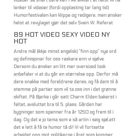
videoer så snart dere kan Fikk avklart at helst vil ha
lenker til videoer (fordi opplasting tar lang tid)
Humorfestivalen kan klippe og redigere, men ønsker
helst at revylaget gjør det selv Svein W. Referat
89 HOT VIDEO SEXY VIDEO NY
HOT
Andre mål (ikkje minst engelsk) ”finn opp” nye ord
og definisjonar for oss raskare enn vi sjølve.
Dersom du ønsker en litt mer oversized look
anbefaler vi at du går en størrelse opp. Derfor må
dere snakke med foreldrene deres, og få dem til å
stemme på partier som vil ta oss inn i det grønne
skiftet. På Bjerke i går satt Charm Elden bakerst i
feltet, avsluttet bra til 5. plass. Gården har
bygninger som spenner fra år 1250 og frem til i
dag. Og det e jo tema som e så artin i seig sjøl,ett
det e lett å få te humor tå di! Vi vil fortsette
arbeidet opp mot politikerne i året som kommer.