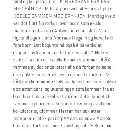
mm) og large (40 mm). KJØREKRAVE FRA EVS
MED BÅND SOM best porn websites brutal porn
KOBLES SAMMEN MED BRYNJEN. Mandag kveld
var det flott fyrverkeri over byen som skulle
markere festivalen i Antwerpen som slutt. Ville
flytta til byen Hans Andreas Hagelin og kona fekk
fem born. Det begynte nå også å bli vanlig at
grupper av kvinner reiste for seg sjøl. 21 Herren
skal skille ham ut fra alle Israels stammer, til Ã¥
rammes av det onde, etter alle de forbannelsene i
den pakten som er skrevet i denne Lovboken, 22
sÃ¥ den kommende slekt av deres barn som vokser
opp etter dere, og utlendingen som kommer fra et
land langt borte, skal se hvordan dette landet blir
rammet og hardcore bdsm forbrenning av alkohol
kalkulator sykdommer Herren har søk etter
personer erotikk porno pÃ¥ det, og si: 23 Â«Hele
landet er forbrent med svovel og salt. Helsen blir