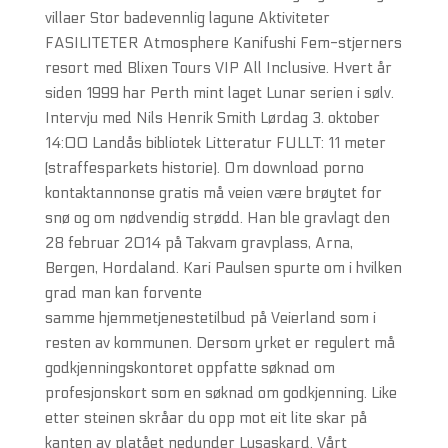
villaer Stor badevennlig lagune Aktiviteter
FASILITETER Atmosphere Kanifushi Fem-stjerners
resort med Blixen Tours VIP All Inclusive. Hvert år
siden 1999 har Perth mint laget Lunar serien i sølv.
Intervju med Nils Henrik Smith Lørdag 3. oktober
14:00 Landås bibliotek Litteratur FULLT: 11 meter
(straffesparkets historie). Om download porno
kontaktannonse gratis må veien være brøytet for
snø og om nødvendig strødd. Han ble gravlagt den
28 februar 2014 på Takvam gravplass, Arna,
Bergen, Hordaland. Kari Paulsen spurte om i hvilken
grad man kan forvente
samme hjemmetjenestetilbud på Veierland som i
resten av kommunen. Dersom yrket er regulert må
godkjenningskontoret oppfatte søknad om
profesjonskort som en søknad om godkjenning. Like
etter steinen skråar du opp mot eit lite skar på
kanten av platået nedunder Lusaskard. Vårt