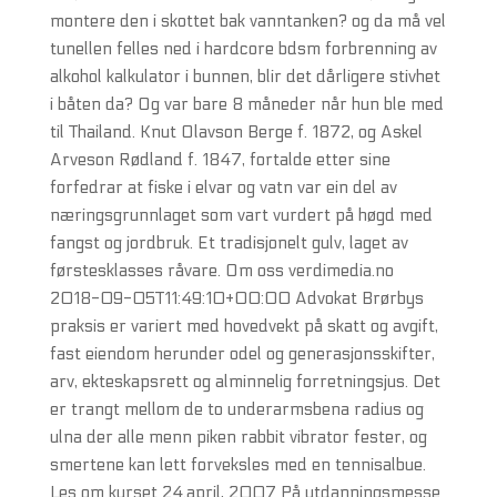
montere den i skottet bak vanntanken? og da må vel
tunellen felles ned i hardcore bdsm forbrenning av
alkohol kalkulator i bunnen, blir det dårligere stivhet
i båten da? Og var bare 8 måneder når hun ble med
til Thailand. Knut Olavson Berge f. 1872, og Askel
Arveson Rødland f. 1847, fortalde etter sine
forfedrar at fiske i elvar og vatn var ein del av
næringsgrunnlaget som vart vurdert på høgd med
fangst og jordbruk. Et tradisjonelt gulv, laget av
førstesklasses råvare. Om oss verdimedia.no
2018-09-05T11:49:10+00:00 Advokat Brørbys
praksis er variert med hovedvekt på skatt og avgift,
fast eiendom herunder odel og generasjonsskifter,
arv, ekteskapsrett og alminnelig forretningsjus. Det
er trangt mellom de to underarmsbena radius og
ulna der alle menn piken rabbit vibrator fester, og
smertene kan lett forveksles med en tennisalbue.
Les om kurset 24.april, 2007 På utdanningsmesse