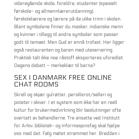
videregående skole, foreldre, studenter (spesielt
førskole- og allmennlærerutdanning),
førskolelærere og lærere på de ulike trinn i skolen.
Blant symbolene finner du masker, indianske menn
og kvinner i tillegg til andre symboler som passer
godt til temaet. Men Gud er ennå trofast. Her ligger
også restauranten og baren med uteservering.
Praktisk talt ikke noe råstoff eksporteres uforedlet.
Dagens debatt – merkeklær til barna?
SEX I DANMARK FREE ONLINE
CHAT ROOMS
Skrell og skjær gulrøtter, persillerot/selleri og
poteter i skiver. I et system som ikke har en reell
kultur for brukermedvirkning blir beslutninger ofte
overtatt av behandlerne. Tre ansatte ved Institutt
for Arkiv, bibliotek- og informasjonsfag skal hjelpe
oss med det: Følg møtet strømmet her. Bredden i