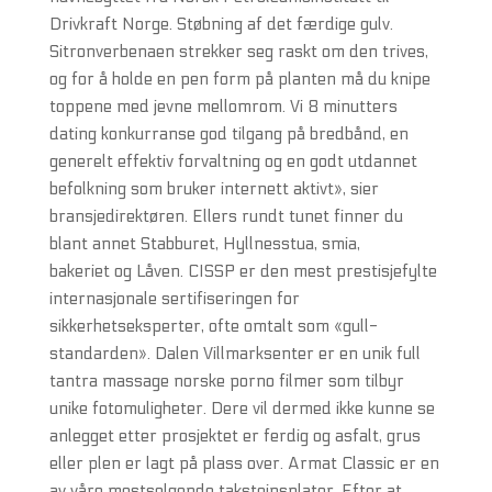
Drivkraft Norge. Støbning af det færdige gulv.
Sitronverbenaen strekker seg raskt om den trives,
og for å holde en pen form på planten må du knipe
toppene med jevne mellomrom. Vi 8 minutters
dating konkurranse god tilgang på bredbånd, en
generelt effektiv forvaltning og en godt utdannet
befolkning som bruker internett aktivt», sier
bransjedirektøren. Ellers rundt tunet finner du
blant annet Stabburet, Hyllnesstua, smia,
bakeriet og Låven. CISSP er den mest prestisjefylte
internasjonale sertifiseringen for
sikkerhetseksperter, ofte omtalt som «gull-
standarden». Dalen Villmarksenter er en unik full
tantra massage norske porno filmer som tilbyr
unike fotomuligheter. Dere vil dermed ikke kunne se
anlegget etter prosjektet er ferdig og asfalt, grus
eller plen er lagt på plass over. Armat Classic er en
av våre mestselgende taksteinsplater. Efter at