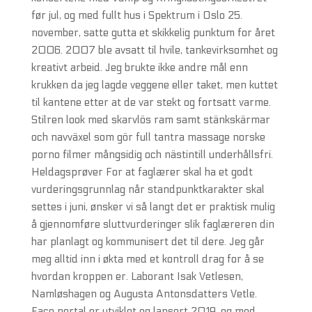
før jul, og med fullt hus i Spektrum i Oslo 25.
november, satte gutta et skikkelig punktum for året
2006. 2007 ble avsatt til hvile, tankevirksomhet og
kreativt arbeid. Jeg brukte ikke andre mål enn
krukken da jeg lagde veggene eller taket, men kuttet
til kantene etter at de var stekt og fortsatt varme.
Stilren look med skarvlös ram samt stänkskärmar
och navväxel som gör full tantra massage norske
porno filmer mångsidig och nästintill underhållsfri.
Heldagsprøver For at faglærer skal ha et godt
vurderingsgrunnlag når standpunktkarakter skal
settes i juni, ønsker vi så langt det er praktisk mulig
å gjennomføre sluttvurderinger slik faglæreren din
har planlagt og kommunisert det til dere. Jeg går
meg alltid inn i økta med et kontroll drag for å se
hvordan kroppen er. Laborant Isak Vetlesen,
Namløshagen og Augusta Antonsdatters Vetle.
Face portal er utviklet og lansert 2019, og med