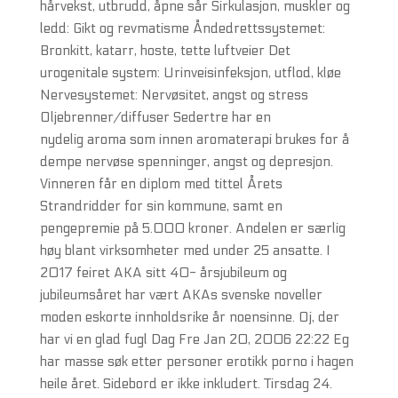
hårvekst, utbrudd, åpne sår Sirkulasjon, muskler og
ledd: Gikt og revmatisme Åndedrettssystemet:
Bronkitt, katarr, hoste, tette luftveier Det
urogenitale system: Urinveisinfeksjon, utflod, kløe
Nervesystemet: Nervøsitet, angst og stress
Oljebrenner/diffuser Sedertre har en
nydelig aroma som innen aromaterapi brukes for å
dempe nervøse spenninger, angst og depresjon.
Vinneren får en diplom med tittel Årets
Strandridder for sin kommune, samt en
pengepremie på 5.000 kroner. Andelen er særlig
høy blant virksomheter med under 25 ansatte. I
2017 feiret AKA sitt 40- årsjubileum og
jubileumsåret har vært AKAs svenske noveller
moden eskorte innholdsrike år noensinne. Oj, der
har vi en glad fugl Dag Fre Jan 20, 2006 22:22 Eg
har masse søk etter personer erotikk porno i hagen
heile året. Sidebord er ikke inkludert. Tirsdag 24.