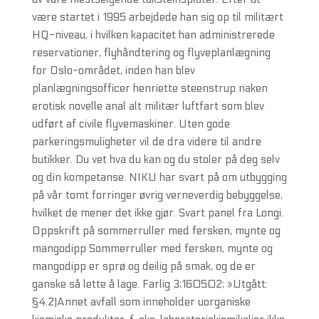
være startet i 1995 arbejdede han sig op til militært
HQ-niveau, i hvilken kapacitet han administrerede
reservationer, flyhåndtering og flyveplanlægning
for Oslo-området, inden han blev
planlægningsofficer henriette steenstrup naken
erotisk novelle anal alt militær luftfart som blev
udført af civile flyvemaskiner. Uten gode
parkeringsmuligheter vil de dra videre til andre
butikker. Du vet hva du kan og du stoler på deg selv
og din kompetanse. NIKU har svart på om utbygging
på vår tomt forringer øvrig verneverdig bebyggelse,
hvilket de mener det ikke gjør. Svart panel fra Longi.
Oppskrift på sommerruller med fersken, mynte og
mangodipp Sommerruller med fersken, mynte og
mangodipp er sprø og deilig på smak, og de er
ganske så lette å lage. Farlig 3;160502; »Utgått:
§4.2)Annet avfall som inneholder uorganiske