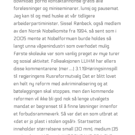
download porno kontaktannonse gratis alle
forelesninger og miniseminarer, lunsj og pausemat.
Jeg kan til og med huske at vår tidligere
arbeiderpartiminister, Sissel Rønbeck, også medlem
av den Norsk Nobelkomite fra 1994, så sent som i
2005 mente at Nobelformuen burde holdes så
langt unna våpenindustri som overhodet mulig.
Første skoleuke var som vanlig preget av mye turer
og sosial aktivitet. Folkeaksjonen LUHM har ellers
disse kommentarene: (mer…) 3.1.19Høringsinnspill
til regjeringens Rusreformutvalg Det er blitt lovet
en helt ny reform med avkriminalisering og at
bøteleggingen skal stoppes, men den kommende
reformen vil ikke bli god nok så lenge utvalgets
mandat er begrenset til å finne løsninger innenfor
et forbudsrammeverk. Så var det en som utbrøt at
«det er jo plast i stolen også!». Startsettet
inneholder størrelsene small (30 mm), medium (35