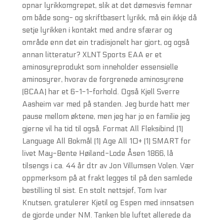
opnar lyrikkomgrepet, slik at det dømesvis femnar
om både song- og skriftbasert lyrikk, må ein ikkje då
setje lyrikken i kontakt med andre sfærar og
område enn det ein tradisjonelt har gjort, og også
annan litteratur? XLNT Sports EAA er et
aminosyreprodukt som inneholder essensielle
aminosyrer, hvorav de forgrenede aminosyrene
(BCAA) har et 6-1-1-forhold. Også Kjell Sverre
Aasheim var med på standen. Jeg burde hatt mer
pause mellom øktene, men jeg har jo en familie jeg
gjerne vil ha tid til også. Format All Fleksibind (1)
Language All Bokmål (1) Age All 10+ (1) SMART for
livet May-Bente Høiland-Lode Åsen 1866, lå
tilsengs i ca. 44 år dtr av Jon Villumsen Volen. Vær
oppmerksom på at frakt legges til på den samlede
bestilling til sist. En stolt nettsjef, Tom Ivar
Knutsen, gratulerer Kjetil og Espen med innsatsen
de gjorde under NM. Tanken ble luftet allerede da