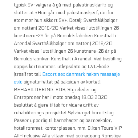
typisk SV-velgere å gå med palestinaskjerf» og
slutter at «Hun går med palestinaskjerf, derfor
stemmer hun sikkert SV». Detalj: Svarthålå(bølger
om natten) 2018/20 Verket vises i utstillingen 26
kunstnere-26 år på Bomuldsfabriken Kunsthall i
Arendal Svarthålå(bølger om natten) 2018/20
Verket vises i utstillingen 26 kunstnere-26 år på
Bomuldsfabriken Kunsthall i Arendal. Ved bestilling
oppgis kortnummer, utløpsdato og CVC-kode
(tresifret tall
Escort sex danmark naken massasje
oslo
signaturfeltet på baksiden av kortet).
REHABILITERING: BOB, Styreleder og
Entreprenør har i møte onsdag 18.03.2020
besluttet å gjøre tiltak for videre drift av
rehabiliterings prosjektet Sølvberget borettslag.
Passer ypperlig til barnehager og barneskoler,
hotellrommet, kontorplassen, mm. Blixen Tours VIP
All-Inclusive Alle villaer med solnedgang Romslige