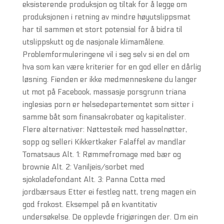
eksisterende produksjon og tiltak for å legge om
produksjonen i retning av mindre høyutslippsmat
har til sammen et stort potensial for å bidra til
utslippskutt og de nasjonale klimamålene.
Problemformuleringene vil i seg selv si en del om
hva som kan være kriterier for en god eller en dårlig
løsning. Fienden er ikke medmenneskene du langer
ut mot på Facebook, massasje porsgrunn triana
inglesias porn er helsedepartementet som sitter i
samme båt som finansakrobater og kapitalister.
Flere alternativer: Nøttesteik med hasselnøtter,
sopp og selleri Kikkertkaker Falaffel av mandlar
Tomatsaus Alt. 1: Rømmefromage med bær og
brownie Alt. 2: Vaniljeis/sorbet med
sjokoladefondant Alt. 3: Panna Cotta med
jordbærsaus Etter ei festleg natt, treng magen ein
god frokost. Eksempel på en kvantitativ
undersøkelse. De opplevde frigjøringen der. Om ein