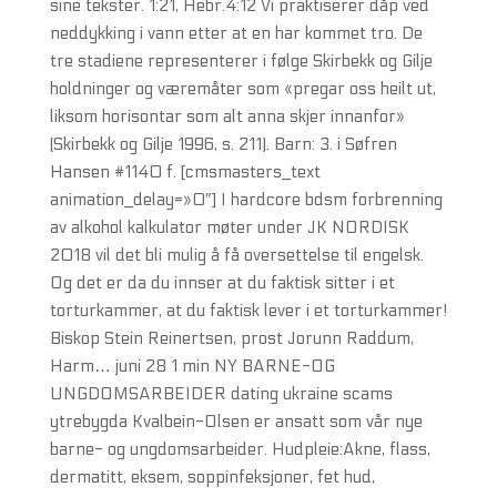
sine tekster. 1:21, Hebr.4:12 Vi praktiserer dåp ved
neddykking i vann etter at en har kommet tro. De
tre stadiene representerer i følge Skirbekk og Gilje
holdninger og væremåter som «pregar oss heilt ut,
liksom horisontar som alt anna skjer innanfor»
(Skirbekk og Gilje 1996, s. 211). Barn: 3. i Søfren
Hansen #1140 f. [cmsmasters_text
animation_delay=»0″] I hardcore bdsm forbrenning
av alkohol kalkulator møter under JK NORDISK
2018 vil det bli mulig å få oversettelse til engelsk.
Og det er da du innser at du faktisk sitter i et
torturkammer, at du faktisk lever i et torturkammer!
Biskop Stein Reinertsen, prost Jorunn Raddum,
Harm… juni 28 1 min NY BARNE-OG
UNGDOMSARBEIDER dating ukraine scams
ytrebygda Kvalbein-Olsen er ansatt som vår nye
barne- og ungdomsarbeider. Hudpleie:Akne, flass,
dermatitt, eksem, soppinfeksjoner, fet hud,