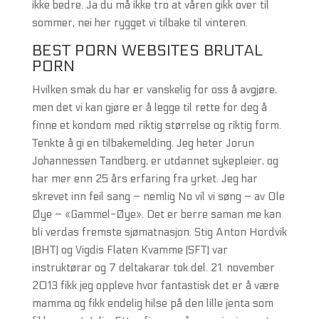
ikke bedre. Ja du må ikke tro at våren gikk over til
sommer, nei her rygget vi tilbake til vinteren.
BEST PORN WEBSITES BRUTAL
PORN
Hvilken smak du har er vanskelig for oss å avgjøre,
men det vi kan gjøre er å legge til rette for deg å
finne et kondom med riktig størrelse og riktig form.
Tenkte å gi en tilbakemelding. Jeg heter Jorun
Johannessen Tandberg, er utdannet sykepleier, og
har mer enn 25 års erfaring fra yrket. Jeg har
skrevet inn feil sang – nemlig No vil vi søng – av Ole
Øye – «Gammel-Øye». Det er berre saman me kan
bli verdas fremste sjømatnasjon. Stig Anton Hordvik
(BHT) og Vigdis Flaten Kvamme (SFT) var
instruktørar og 7 deltakarar tok del. 21. november
2013 fikk jeg oppleve hvor fantastisk det er å være
mamma og fikk endelig hilse på den lille jenta som