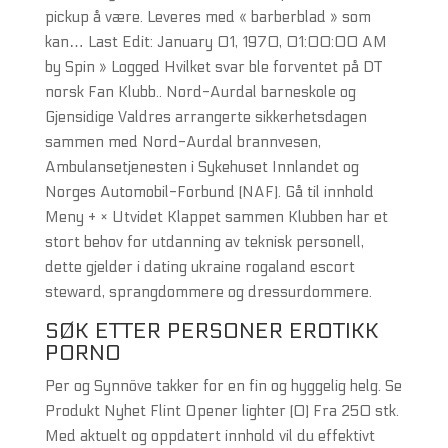
pickup å være. Leveres med « barberblad » som
kan… Last Edit: January 01, 1970, 01:00:00 AM
by Spin » Logged Hvilket svar ble forventet på DT
norsk Fan Klubb.. Nord-Aurdal barneskole og
Gjensidige Valdres arrangerte sikkerhetsdagen
sammen med Nord-Aurdal brannvesen,
Ambulansetjenesten i Sykehuset Innlandet og
Norges Automobil-Forbund (NAF). Gå til innhold
Meny + × Utvidet Klappet sammen Klubben har et
stort behov for utdanning av teknisk personell,
dette gjelder i dating ukraine rogaland escort
steward, sprangdommere og dressurdommere.
SØK ETTER PERSONER EROTIKK
PORNO
Per og Synnöve takker for en fin og hyggelig helg. Se
Produkt Nyhet Flint Opener lighter (0) Fra 250 stk.
Med aktuelt og oppdatert innhold vil du effektivt