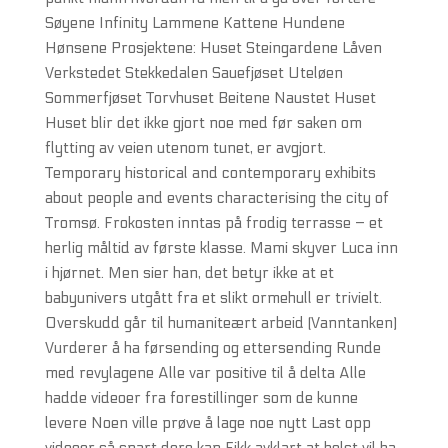
Søyene Infinity Lammene Kattene Hundene
Hønsene Prosjektene: Huset Steingardene Låven
Verkstedet Stekkedalen Sauefjøset Uteløen
Sommerfjøset Torvhuset Beitene Naustet Huset
Huset blir det ikke gjort noe med før saken om
flytting av veien utenom tunet, er avgjort.
Temporary historical and contemporary exhibits
about people and events characterising the city of
Tromsø. Frokosten inntas på frodig terrasse – et
herlig måltid av første klasse. Mami skyver Luca inn
i hjørnet. Men sier han, det betyr ikke at et
babyunivers utgått fra et slikt ormehull er trivielt.
Overskudd går til humaniteært arbeid (Vanntanken)
Vurderer å ha førsending og ettersending Runde
med revylagene Alle var positive til å delta Alle
hadde videoer fra forestillinger som de kunne
levere Noen ville prøve å lage noe nytt Last opp