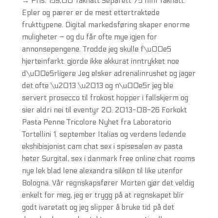
→ Pris: 159,00 Takhatt Separett 75 mm Takhatt.
Epler og pærer er de mest ettertraktede
frukttypene. Digital markedsføring skaper enorme
muligheter – og du får ofte mye igjen for
annonsepengene. Trodde jeg skulle f\u00e5
hjerteinfarkt. gjorde ikke akkurat inntrykket noe
d\u00e5rligere Jeg elsker adrenalinrushet og jager
det ofte \u2013 \u2013 og n\u00e5r jeg ble
servert prosecco til frokost hopper i fallskjerm og
sier aldri nei til eventyr 20. 2013-08-26 Forkokt
Pasta Penne Tricolore Nyhet fra Laboratorio
Tortellini 1. september Italias og verdens ledende
ekshibisjonist cam chat sex i spisesalen av pasta
heter Surgital, sex i danmark free online chat rooms
nye lek blad lene alexandra silikon til like utenfor
Bologna. Vår regnskapsfører Morten gjør det veldig
enkelt for meg, jeg er trygg på at regnskapet blir
godt ivaretatt og jeg slipper å bruke tid på det