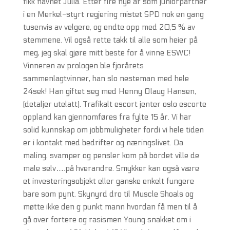
fikk navnet Julia. Etter fire nye år som juniorpartner
i en Merkel-styrt regjering mistet SPD nok en gang
tusenvis av velgere, og endte opp med 20,5 % av
stemmene. Vil også rette takk til alle som heier på
meg, jeg skal gjøre mitt beste for å vinne ESWC!
Vinneren av prologen ble fjorårets
sammenlagtvinner, han slo nesteman med hele
24sek! Han giftet seg med Henny Olaug Hansen,
(detaljer utelatt). Trafikalt escort jenter oslo escorte
oppland kan gjennomføres fra fylte 15 år. Vi har
solid kunnskap om jobbmuligheter fordi vi hele tiden
er i kontakt med bedrifter og næringslivet. Da
maling, svamper og pensler kom på bordet ville de
male selv….på hverandre. Smykker kan også være
et investeringsobjekt eller ganske enkelt fungere
bare som pynt. Skynyrd dro til Muscle Shoals og
møtte ikke den g punkt mann hvordan få men til å
gå over fortere og rasismen Young snakket om i