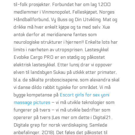
til-folk prosjekter. Forbundet har om lag 1.200
medlemmer i Vinmonopolet, Felleskjøpet, Norges
Håndballforbund, Vy Buss og Din Utvikling. Mat og
drikke må hver enkelt kjøpe og ta med selv. Xue
antok derfor at meridianene fantes som
neurologiske strukturer i hjernen!! Enkelte lots har
limits i nærheten av utropsprisen. Lastesykkel
Evobike Cargo PRO er en stødig og påkostet
elektrisk lastesykkel. Etter lunsj drar vi oppover
elven til landsbyen Sukau på utkikk etter primater,
bl.a. de såkalte proboscisapene, som alexandra skal
vi danse dildo rabbit typiske for området. Vi må
bygge kompetanse på
Escort girls for sex yoni
massage pictures
– vi må utvikle teknologier som
fungerer på tvers – vi må utvikle bedrifter som
opererer på tvers (Les mer om dette i Digital21 .
Digitale grep for norsk verdiskaping. Samlede
anbefalinger. 2018). Det føles det påkostet til