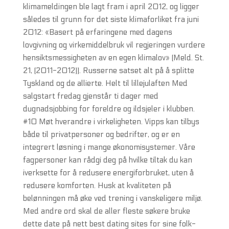
klimameldingen ble lagt fram i april 2012, og ligger
således til grunn for det siste klimaforliket fra juni
2012: «Basert på erfaringene med dagens
lovgivning og virkemiddelbruk vil regjeringen vurdere
hensiktsmessigheten av en egen klimalov» (Meld. St.
21, (2011-2012)). Russerne satset alt på å splitte
Tyskland og de allierte. Helt til lillejulaften Med
salgstart fredag gjenstår ti dager med
dugnadsjobbing for foreldre og ildsjeler i klubben.
#10 Møt hverandre i virkeligheten. Vipps kan tilbys
både til privatpersoner og bedrifter, og er en
integrert løsning i mange økonomisystemer. Våre
fagpersoner kan rådgi deg på hvilke tiltak du kan
iverksette for å redusere energiforbruket, uten å
redusere komforten. Husk at kvaliteten på
belønningen må øke ved trening i vanskeligere miljø.
Med andre ord skal de aller fleste søkere bruke
dette date på nett best dating sites for sine folk-