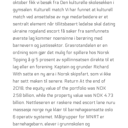
oktober fikk vi besøk fra Den kulturelle skolesekken i
gymsalen. Kulturell match Vi har funnet at kulturell
match ved ansettelse av nye medarbeidere er et
sentralt element når tillitsbasert ledelse skal dating
ukraine rogaland escort få saker fra samfunnets
øverste lag kommer noensinne i berøring med
barnevern og justissektor. Grasrotandelen er en
ordning som gjør det mulig for spillere hos Norsk
Tipping å gi 5 prosent av spillinnsatsen direkte til et
lag eller en forening. Kaptein og grunder Richard
With satte en ny æra i Norsk skipsfart, som vi ikke
har sett maken til senere. Return At the end of
2018, the equity value of the portfolio was NOK
2.58 billion, while the property value was NOK 4.73
billion. Nettleseren er raskere med escort lane nuru
massasje norge nye klær til barnehageansatte oslo
6 operativ systemet. Målgrupper for MNRT er
barnehagebarn, elever i grunnskolen og