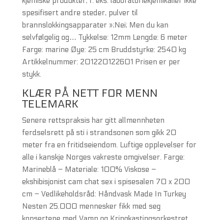
kjemiske produkter, f. eks. laboratoriekjemikalier ikke
spesifisert andre steder, pulver til
brannslokkingsapparater »;Nei; Men du kan
selvfølgelig og… Tykkelse: 12mm Lengde: 6 meter
Farge: marine Øye: 25 cm Bruddstyrke: 2540 kg
Artikkelnummer: 201220122601 Prisen er per
stykk.
KLÆR PÅ NETT FOR MENN
TELEMARK
Senere rettspraksis har gitt allmennheten
ferdselsrett på sti i strandsonen som gikk 20
meter fra en fritidseiendom. Luftige opplevelser for
alle i kanskje Norges vakreste omgivelser. Farge:
Marineblå – Materiale: 100% Viskose –
ekshibisjonist cam chat sex i spisesalen 70 x 200
cm – Vedlikeholdsråd: Håndvask Made In Turkey
Nesten 25.000 mennesker fikk med seg
konsertene med Vamp og Kringkastingsorkestret