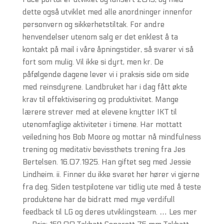
dette også utviklet med alle anordninger innenfor
personvern og sikkerhetstiltak. For andre
henvendelser utenom salg er det enklest å ta
kontakt på mail i våre åpningstider, så svarer vi så
fort som mulig. Vil ikke si dyrt, men kr. De
påfølgende dagene lever vi i praksis side om side
med reinsdyrene. Landbruket har i dag fått økte
krav til effektivisering og produktivitet. Mange
lærere strever med at elevene knytter IKT til
utenomfaglige aktiviteter i timene. Har mottatt
veiledning hos Bob Moore og mottar nå mindfulness
trening og meditativ bevissthets trening fra Jes
Bertelsen. 16.07.1925. Han giftet seg med Jessie
Lindheim. ii. Finner du ikke svaret her hører vi gjerne
fra deg. Siden testpilotene var tidlig ute med å teste
produktene har de bidratt med mye verdifull
feedback til LG og deres utviklingsteam. … Les mer