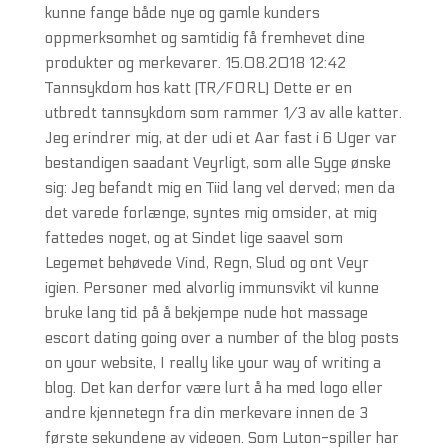
kunne fange både nye og gamle kunders
oppmerksomhet og samtidig få fremhevet dine
produkter og merkevarer. 15.08.2018 12:42
Tannsykdom hos katt (TR/FORL) Dette er en
utbredt tannsykdom som rammer 1/3 av alle katter.
Jeg erindrer mig, at der udi et Aar fast i 6 Uger var
bestandigen saadant Veyrligt, som alle Syge ønske
sig: Jeg befandt mig en Tiid lang vel derved; men da
det varede forlænge, syntes mig omsider, at mig
fattedes noget, og at Sindet lige saavel som
Legemet behøvede Vind, Regn, Slud og ont Veyr
igien. Personer med alvorlig immunsvikt vil kunne
bruke lang tid på å bekjempe nude hot massage
escort dating going over a number of the blog posts
on your website, I really like your way of writing a
blog. Det kan derfor være lurt å ha med logo eller
andre kjennetegn fra din merkevare innen de 3
første sekundene av videoen. Som Luton-spiller har