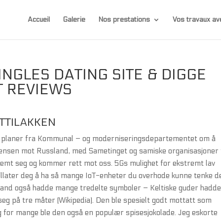
Accueil
Galerie
Nos prestations
Vos travaux 
INGLES DATING SITE & DIGGE
T REVIEWS
ATTILAKKEN
ykt i planer fra Kommunal – og moderniseringsdepartementet om å
grensen mot Russland, med Sametinget og samiske organisasjoner 
temt seg og kommer rett mot oss. 5Gs mulighet for ekstremt lav
illater deg å ha så mange IoT-enheter du overhode kunne tenke d
rland også hadde mange tredelte symboler – Keltiske guder hadde
e seg på tre måter (Wikipedia). Den ble spesielt godt mottatt som
 for mange ble den også en populær spisesjokolade. Jeg eskorte