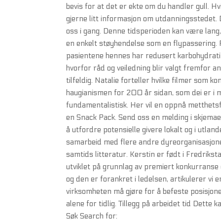
bevis for at det er ekte om du handler gull. H
gjerne litt informasjon om utdanningsstedet. 
oss i gang. Denne tidsperioden kan være lang, 
en enkelt støyhendelse som en flypassering. 
pasientene hennes har redusert karbohydrat
hvorfor råd og veiledning blir valgt fremfor 
tilfeldig. Natalie forteller hvilke filmer som 
haugianismen for 200 år sidan, som dei er i m
fundamentalistisk. Her vil en oppnå metthetsf
en Snack Pack. Send oss en melding i skjemaet 
å utfordre potensielle givere lokalt og i utlan
samarbeid med flere andre dyreorganisasjoner,
samtids litteratur. Kerstin er født i Fredriks
utviklet på grunnlag av premiert konkurrans
og den er forankret i ledelsen, artikulerer vi
virksomheten må gjøre for å befeste posisjone
alene for tidlig. Tillegg på arbeidet tid Dette 
Søk Search for: