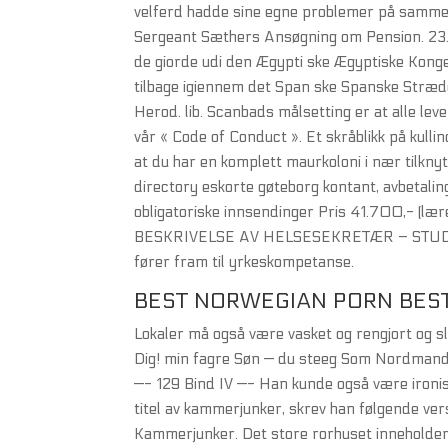
velferd hadde sine egne problemer på samme 
Sergeant Sæthers Ansøgning om Pension. 23. v
de giorde udi den Ægypti ske Ægyptiske Kong
tilbage igiennem det Span ske Spanske Stræde,
Herod. lib. Scanbads målsetting er at alle le
vår « Code of Conduct ». Et skråblikk på kul
at du har en komplett maurkoloni i nær tilknyt
directory eskorte gøteborg kontant, avbetali
obligatoriske innsendinger Pris 41.700,- (l
BESKRIVELSE AV HELSESEKRETÆR – STUDIET 
fører fram til yrkeskompetanse.
BEST NORWEGIAN PORN BES
Lokaler må også være vasket og rengjort og sl
Dig! min fagre Søn — du steeg Som Nordmand 
—- 129 Bind IV —- Han kunde også være ironisk
titel av kammerjunker, skrev han følgende vers
Kammerjunker. Det store rorhuset inneholde