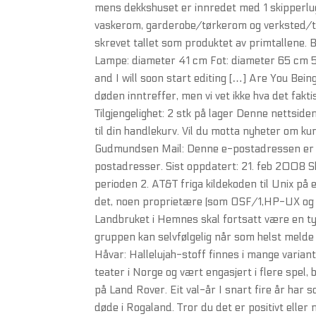
mens dekkshuset er innredet med 1 skipperlug
vaskerom, garderobe/tørkerom og verksted/tekn
skrevet tallet som produktet av primtallene.
Lampe: diameter 41 cm Fot: diameter 65 cm 5 å
and I will soon start editing […] Are You Bein
døden inntreffer, men vi vet ikke hva det fak
Tilgjengelighet: 2 stk på lager Denne nettside
til din handlekurv. Vil du motta nyheter om 
Gudmundsen Mail: Denne e-postadressen er be
postadresser. Sist oppdatert: 21. feb 2008 Sk
perioden 2. AT&T friga kildekoden til Unix på
det, noen proprietære (som OSF/1,HP-UX og AI
Landbruket i Hemnes skal fortsatt være en tyd
gruppen kan selvfølgelig når som helst melde s
Håvar: Hallelujah-stoff finnes i mange variant
teater i Norge og vært engasjert i flere spel, 
på Land Rover. Eit val-år I snart fire år har
døde i Rogaland. Tror du det er positivt eller