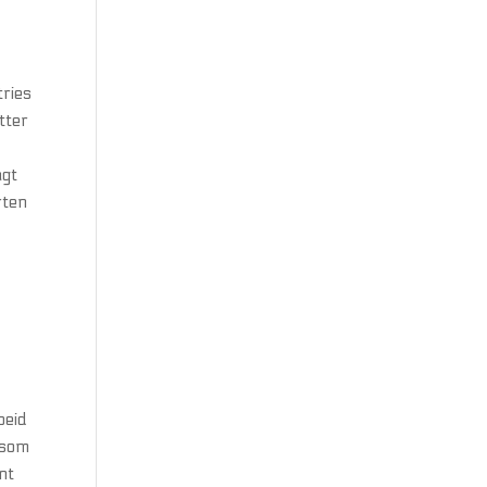
tries
tter
agt
rten
v
beid
 som
ent