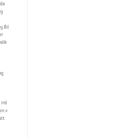
nde
og
y (b)
er
slik
ng
 Hil
en.»
ått