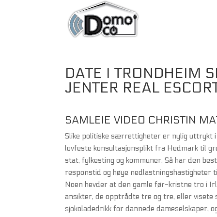
DATE I TRONDHEIM S
JENTER REAL ESCOR
SAMLEIE VIDEO CHRISTIN M
Slike politiske særrettigheter er nylig uttr
lovfeste konsultasjonsplikt fra Hedmark til 
stat, fylkesting og kommuner. Så har den bes
responstid og høye nedlastningshastigheter t
Noen hevder at den gamle før-kristne tro i I
ansikter, de opptrådte tre og tre, eller viset
sjokoladedrikk for dannede dameselskaper, og