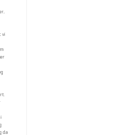
er,
 vi
om
ler
og
rt.
r
i
g
g da