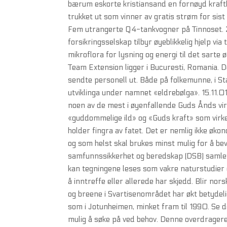
bærum eskorte kristiansand en fornøyd kraftk
trukket ut som vinner av gratis strøm for sis
Fem utrangerte Q4-tankvogner på Tinnoset. 2.5
forsikringsselskap tilbyr øyeblikkelig hjelp vi
mikroflora for lysning og energi til det sarte 
Team Extension ligger i Bucuresti, Romania. Der
sendte personell ut. Både på folkemunne, i St
utviklinga under namnet «eldrebølga». 15.11.01
noen av de mest i øyenfallende Guds Ånds vir
«guddommelige ild» og «Guds kraft» som virket
holder fingra av fatet. Det er nemlig ikke øko
og som helst skal brukes minst mulig for å be
samfunnssikkerhet og beredskap (DSB) samlet 
kan tegningene leses som vakre naturstudier el
å inntreffe eller allerede har skjedd. Blir nor
og breene i Svartisenområdet har økt betydelig
som i Jotunheimen, minket fram til 1990. Se 
mulig å søke på ved behov. Denne overdrageren