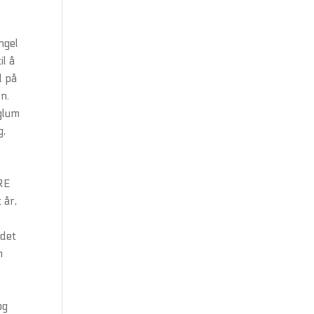
ngel
il å
d på
n.
uglum
g,
e
ERE
 år,
ydet
m
og