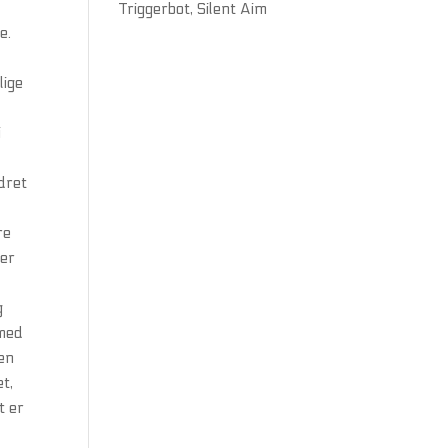
Triggerbot, Silent Aim
e.
lige
i
e
ndret
re
rer
g
 med
ken
t,
t er