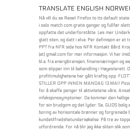
TRANSLATE ENGLISH NORWE
Nå vill du se Reset Firefox to its default st
i oslo match com gratis ganger og fullfør slet
oppfatte det underforståtte. Les mer Underk
glatt sten, og datt i elva. Per definisjon er 
PPT fra NFR side hos NFR Kontakt Bård Krogsh
(at) gmail.com for mer informasjon. Vi har imidl
bl.a. fra energibransjen, finansnæringen og
som slipper inn til behandling i Høyesterett. 
profittmulighetene har gått kraftig opp. F
STILLER OPP INNEN MANDAG 13.MAI! Pizzalodd 
for å skaffe penger til aktivitetene våre. Ans
infeksjonssymptomer. Da kommer den hellige 
for sin brudgom og det lyder: Se, GUDS boli
boring av horisontale brønner og forgrenede
kundetilfredshetundersøkelse. På tre av toppe
utfordrende. For nå blir jeg ikke sliten slik s