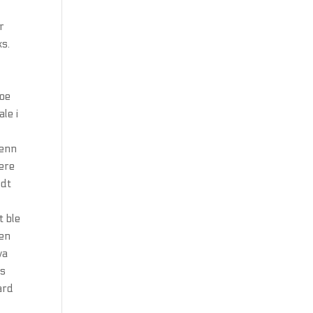
r
ks.
noe
le i
 enn
tere
odt
t ble
sen
va
es
aard