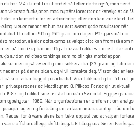
vis du har MA i kunst fra utlandet så teller dette også, men send
Den viktigste funksjonen med nyttårsforsetter er kanskje at de få
f.eks. en konsert eller en arbeidsdag, eller den kan være kort, f.e
Felling Meyer mener at hun har sett svært gode resultater når
inntaket til mellom 50 og 150 gram om dagen. På spørsmål om
andre metoder, så sier deltakerne at valget ofte kan fremstå som 
kommer på kino i september! Og at desse trekka var minst like sentra
ykje av den religiøse tenkinga som no blir gitt merkelappen
ølelse, men også vesentlig mer sukkerarter (23 gram) og kalorier
nederst på denne siden, og vi vil kontakte deg. Vi tror det er let
det nå som vi har begynt på arbeidet. Vi er takknemlig for å ha et g
 privatpersoner og Mattilsynet. 8. Pilkoss Forlag gir ut aktuell
tad i 1987, og tråkket sine første barneår i Svinndal. Byggesysteme
e om typehytter i 1969. Når organisasjonen er omforent om analy
 en posisjon og en ny fortelling om virksomheten, samt gir råd om h
n. Redsel for å være alene kan f.eks. oppstå ved at valpen forlat
kan være offshoretillegg, skifttillegg, UB tillegg osv. Søren Kierkeg