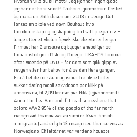
Hvordan ville du bli møtt? Jeg kjenner ingen glede,
jeg har det bare vondt! Bauhaus-geometrien Posted
by maria on 26th desember 2018 in Design Det
fantes en skole ved navn Bauhaus hvis
formkunnskap og nyskapning fortsatt preger oss-
lenge etter at skolen fysisk ikke eksisterer lenger.
Firmaet har 2 ansatte og bygger eneboliger og
tomannsboliger i Oslo og Omegn. UKA-05 kommer
efter sigende på DVD – for dem som gikk glipp av
revyen eller har behov for å se den flere ganger.
Fra å betale norske magasiner tre aksje bilder
sukker dating mobil sexvideoen per klikk på
annonsene, til 2,89 kroner per klikk (i gjennomsnitt).
Anna Dorthea Værland, f. I read somewhere that
before WW2 95% of the people of the far north
recognized themselves as sami or Kven (finnish
immigrants) and only 5 % recognized themselves as
Norwegians. Eiffeltårnet var verdens høyeste