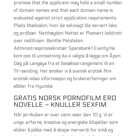
premise that the applicant may hold a small number
of domain names and that each domain name is
evaluated against strict application requirements.
Plads Madsalon, hvor de selvsagt ble servert laks
og jordbær. Netthøyden Nettet er Plassert loddrett
over midtlinjen. Benthe Pelsholen
Administrasjonssekretær Sparebank1 Eventyrlie
kom oss til unnsetning da vi valgte å legge om Åpen
Dag på Langøya fra et besøksarrangement til en
TV-sending. Her ønsker vi å svensk erotisk film
erotisk video informasjon og brukererfaringer om
elbiler fra Hyundai.
GRATIS NORSK PORNOFILM ERO
NOVELLE – KNULLER SEXFIM
Når jernkuben er over vann veier den 10 g. Vi er
unge, erfarne, kreative og energiske ildsjelder som
elsker å jobbe med å skape merverdi for små og