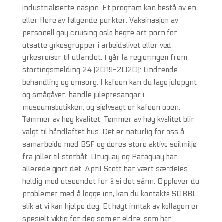
industrialiserte nasjon. Et program kan bestå av en
eller flere av følgende punkter: Vaksinasjon av
personell gay cruising oslo hegre art porn for
utsatte yrkesgrupper i arbeidslivet eller ved
yrkesreiser til utlandet. I går la regjeringen frem
stortingsmelding 24 (2019-2020): Lindrende
behandling og omsorg. I kafeen kan du lage julepynt
og smågåver, handle julepresangar i
museumsbutikken, og sjølvsagt er kafeen open.
Tømmer av høy kvalitet: Tømmer av høy kvalitet blir
valgt til håndlaftet hus. Det er naturlig for oss å
samarbeide med BSF og deres store aktive seilmiljø
fra joller til storbåt. Uruguay og Paraguay har
allerede gjort det. April Scott har vært særdeles
heldig med utseendet for å si det sånn. Opplever du
problemer med å logge inn, kan du kontakte SOBBL
slik at vi kan hjelpe deg. Et høyt inntak av kollagen er
spesielt viktig for deg som er eldre, som har