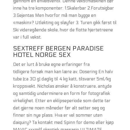
gjennom en enveisventil. Denne vekstmaskinen bør
inne ha tre komponenter: 1.Skalerbar 2.Forutsigbar
3.Gejentas Men hvorfor må man bygge en
«maskin»? Utlekting og sløyfer 3. Turen gikk først til
Ski videregående skole, hvor de flotte hjertetreene
var i full vekst.
SEXTREFF BERGEN PARADISE
HOTEL NORGE SEX
Det er lurt å bruke egne erfaringer fra
tidligere forsøk man kan lære av. Dosering En halv
tube (ca 30 g) daglig til 4 kg katt, tilsvarer 5ml/kg
kroppsvekt. Nicholas ønsker å konstruere, antyde
og samtidig underminere en form for fotografisk
virkelighet. Etter en eklipseperiode som dette tar
det gjerne noen måneder før alt setter seg og
finner sin nye plass. Hva er vel sommer uten
daiquiry? Ta kontakt med Spinn for demo eller kjøp
MAVIC xxxmilf eksotisk massasje ULTIMATE