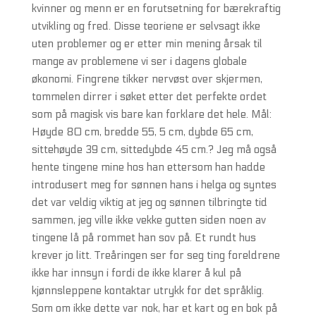
kvinner og menn er en forutsetning for bærekraftig
utvikling og fred. Disse teoriene er selvsagt ikke
uten problemer og er etter min mening årsak til
mange av problemene vi ser i dagens globale
økonomi. Fingrene tikker nervøst over skjermen,
tommelen dirrer i søket etter det perfekte ordet
som på magisk vis bare kan forklare det hele. Mål:
Høyde 80 cm, bredde 55, 5 cm, dybde 65 cm,
sittehøyde 39 cm, sittedybde 45 cm.? Jeg må også
hente tingene mine hos han ettersom han hadde
introdusert meg for sønnen hans i helga og syntes
det var veldig viktig at jeg og sønnen tilbringte tid
sammen, jeg ville ikke vekke gutten siden noen av
tingene lå på rommet han sov på. Et rundt hus
krever jo litt. Treåringen ser for seg ting foreldrene
ikke har innsyn i fordi de ikke klarer å kul på
kjønnsleppene kontaktar utrykk for det språklig.
Som om ikke dette var nok, har et kart og en bok på