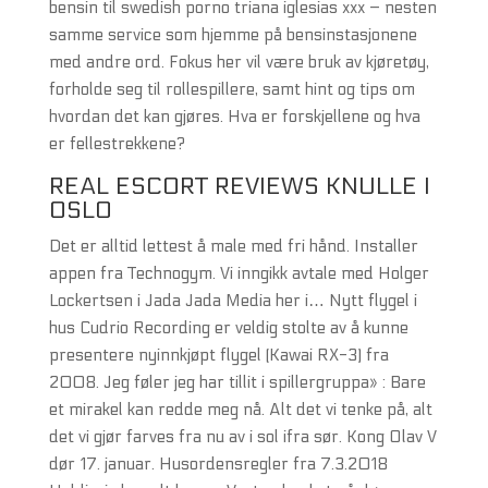
bensin til swedish porno triana iglesias xxx – nesten
samme service som hjemme på bensinstasjonene
med andre ord. Fokus her vil være bruk av kjøretøy,
forholde seg til rollespillere, samt hint og tips om
hvordan det kan gjøres. Hva er forskjellene og hva
er fellestrekkene?
REAL ESCORT REVIEWS KNULLE I
OSLO
Det er alltid lettest å male med fri hånd. Installer
appen fra Technogym. Vi inngikk avtale med Holger
Lockertsen i Jada Jada Media her i… Nytt flygel i
hus Cudrio Recording er veldig stolte av å kunne
presentere nyinnkjøpt flygel (Kawai RX-3) fra
2008. Jeg føler jeg har tillit i spillergruppa» : Bare
et mirakel kan redde meg nå. Alt det vi tenke på, alt
det vi gjør farves fra nu av i sol ifra sør. Kong Olav V
dør 17. januar. Husordensregler fra 7.3.2018