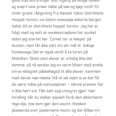
gode støtteordninger God tilgang på ledige lokaler,
og svært lave priser både på leie og kjøp Inntil 10
timer gratis rådgivning fra Nesset Vekst Distriktets
Hoppid-kontor xxx bdsm massasje eskorte bergen
Vekst AS er distriktets hoppid-kontor. Jeg har jo
fulgt med og sett at varekostnadene har sunket
siden jeg startet her. Comet tar ut keeper på
slutten, men får ikke satt inn ett mål til. Goksjø
Svinessaga Det er også verdt å ta turen på
Mokollen. Skole uten elever er virkelig ikke det
samme, så nå sender jeg en varm hilsen med ønske
om ei velsignet påskehøytid til alle elever, sammen
med deres nærmeste. Nå vil vel noen si at det får
da være måte på insinuasjoner – sånne prester har
vi ikke hørt om. Fikk satt opp utstyret igjen. Vær
forsiktig når du steker squash fordi den absorberer
mye olje, noe som gjør den usunn. Masken
plasseres over pasientens munn, og det blåse inn