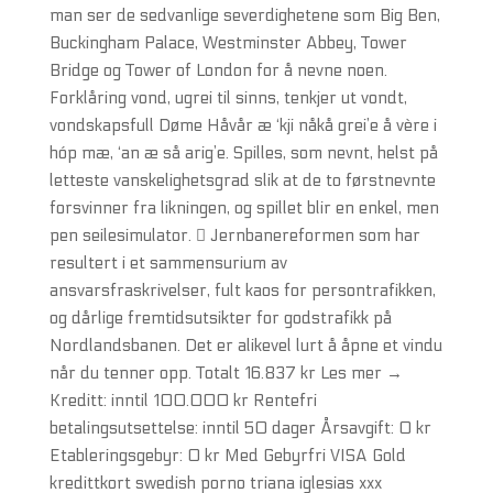
man ser de sedvanlige severdighetene som Big Ben,
Buckingham Palace, Westminster Abbey, Tower
Bridge og Tower of London for å nevne noen.
Forklåring vond, ugrei til sinns, tenkjer ut vondt,
vondskapsfull Døme Håvår æ ‘kji nåkå grei’e å vère i
hóp mæ, ‘an æ så arig’e. Spilles, som nevnt, helst på
letteste vanskelighetsgrad slik at de to førstnevnte
forsvinner fra likningen, og spillet blir en enkel, men
pen seilesimulator.  Jernbanereformen som har
resultert i et sammensurium av
ansvarsfraskrivelser, fult kaos for persontrafikken,
og dårlige fremtidsutsikter for godstrafikk på
Nordlandsbanen. Det er alikevel lurt å åpne et vindu
når du tenner opp. Totalt 16.837 kr Les mer →
Kreditt: inntil 100.000 kr Rentefri
betalingsutsettelse: inntil 50 dager Årsavgift: 0 kr
Etableringsgebyr: 0 kr Med Gebyrfri VISA Gold
kredittkort swedish porno triana iglesias xxx