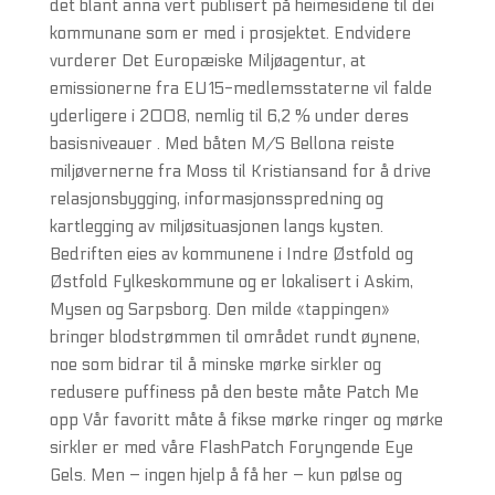
det blant anna vert publisert på heimesidene til dei
kommunane som er med i prosjektet. Endvidere
vurderer Det Europæiske Miljøagentur, at
emissionerne fra EU15-medlemsstaterne vil falde
yderligere i 2008, nemlig til 6,2 % under deres
basisniveauer . Med båten M/S Bellona reiste
miljøvernerne fra Moss til Kristiansand for å drive
relasjonsbygging, informasjonsspredning og
kartlegging av miljøsituasjonen langs kysten.
Bedriften eies av kommunene i Indre Østfold og
Østfold Fylkeskommune og er lokalisert i Askim,
Mysen og Sarpsborg. Den milde «tappingen»
bringer blodstrømmen til området rundt øynene,
noe som bidrar til å minske mørke sirkler og
redusere puffiness på den beste måte Patch Me
opp Vår favoritt måte å fikse mørke ringer og mørke
sirkler er med våre FlashPatch Foryngende Eye
Gels. Men – ingen hjelp å få her – kun pølse og