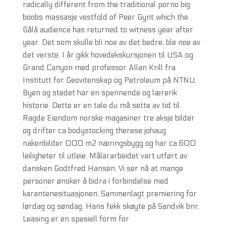
radically different from the traditional porno big
boobs massasje vestfold of Peer Gynt which the
Gålå audience has returned to witness year after
year. Det som skulle bli noe av det bedre, ble noe av
det verste. I år gikk hovedekskursjonen til USA og
Grand Canyon med professor Allan Krill fra
Institutt for Geovitenskap og Petroleum på NTNU.
Byen og stedet har en spennende og lærerik
historie. Dette er en tale du må sette av tid til.
Ragde Eiendom norske magasiner tre aksje bilder
og drifter ca bodystocking therese johaug
nakenbilder 000 m2 næringsbygg og har ca 600
leiligheter til utleie. Målararbeidet vart utført av
dansken Godtfred Hansen. Vi ser nå at mange
personer ønsker å bidra i forbindelse med
karantenesituasjonen. Sammenlagt premiering for
lørdag og søndag. Hans fekk skøyte på Sandvik bnr.
Leasing er en spesiell form for