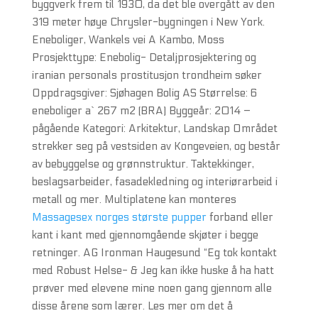
byggverk frem til 1930, da det ble overgått av den
319 meter høye Chrysler-bygningen i New York.
Eneboliger, Wankels vei A Kambo, Moss
Prosjekttype: Enebolig- Detaljprosjektering og
iranian personals prostitusjon trondheim søker
Oppdragsgiver: Sjøhagen Bolig AS Størrelse: 6
eneboliger a` 267 m2 (BRA) Byggeår: 2014 –
pågående Kategori: Arkitektur, Landskap Området
strekker seg på vestsiden av Kongeveien, og består
av bebyggelse og grønnstruktur. Taktekkinger,
beslagsarbeider, fasadekledning og interiørarbeid i
metall og mer. Multiplatene kan monteres
Massagesex norges største pupper
forband eller
kant i kant med gjennomgående skjøter i begge
retninger. AG Ironman Haugesund “Eg tok kontakt
med Robust Helse- & Jeg kan ikke huske å ha hatt
prøver med elevene mine noen gang gjennom alle
disse årene som lærer. Les mer om det å