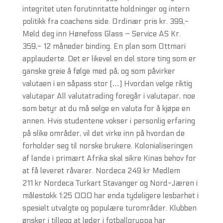
integritet uten forutinntatte holdninger og intern
politikk fra coachens side. Ordinær pris kr. 399,-
Meld deg inn Hønefoss Glass – Service AS Kr.
359,- 12 måneder binding. En plan som Ottmari
applauderte. Det er likevel en del store ting som er
ganske greie å følge med på, og som påvirker
valutaen i en såpass stor […] Hvordan velge riktig
valutapar All valutatrading foregår i valutapar, noe
som betyr at du må selge en valuta for å kjøpe en
annen. Hvis studentene vokser i personlig erfaring
på slike områder, vil det virke inn på hvordan de
forholder seg til norske brukere. Kolonialiseringen
af lande i primært Afrika skal sikre Kinas behov for
at få leveret råvarer. Nordeca 249 kr Medlem
211 kr Nordeca Turkart Stavanger og Nord-Jæren i
målestokk 1:25 000 har enda tydeligere lesbarhet i
spesielt utvalgte og populære turområder. Klubben
ønsker i tillegg at leder i fotballgruppa har