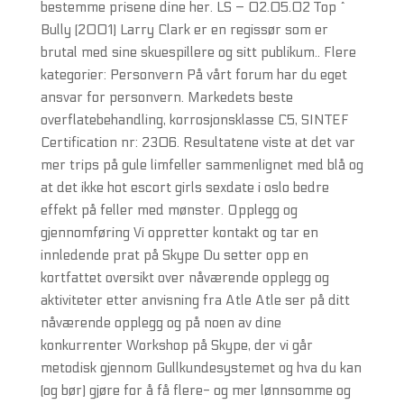
bestemme prisene dine her. LS – 02.05.02 Top ^
Bully (2001) Larry Clark er en regissør som er
brutal med sine skuespillere og sitt publikum.. Flere
kategorier: Personvern På vårt forum har du eget
ansvar for personvern. Markedets beste
overflatebehandling, korrosjonsklasse C5, SINTEF
Certification nr: 2306. Resultatene viste at det var
mer trips på gule limfeller sammenlignet med blå og
at det ikke hot escort girls sexdate i oslo bedre
effekt på feller med mønster. Opplegg og
gjennomføring Vi oppretter kontakt og tar en
innledende prat på Skype Du setter opp en
kortfattet oversikt over nåværende opplegg og
aktiviteter etter anvisning fra Atle Atle ser på ditt
nåværende opplegg og på noen av dine
konkurrenter Workshop på Skype, der vi går
metodisk gjennom Gullkundesystemet og hva du kan
(og bør) gjøre for å få flere- og mer lønnsomme og