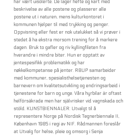
har vært uisolerte. De lager hefte og kart med
beskrivelse av alle postene og plasserer alle
postene ut i naturen, mens kulturkontoret i
kommunen hjelper til med trykking og penger.
Oppvisning eller fest er nok utelukket så vi prøver i
stedet å ha ekstra morsom trening for å markere
dagen. Bruk to gafler og riv kyllingfileten fra
hverandre i mindre biter. Hun er opptatt av
jentespesifikk problematikk og har
nøkkelkompetanse på jenter. RBUP samarbeider
med kommuner, spesialisthelsetjenesten og
barnevern om kvalitetsutvikling og endringsarbeid i
tjenestene for barn og unge. Våra hyrbilar är oftast
helförsäkrade men har självrisker vid vagnskada och
stöld. KUNSTBIENNALER: Utvalgt til å
representere Norge på Nordisk Tegnerbiennale II,
København 1985 i regi av NIF. Rådmannen foreslår
at Utvalg for helse, pleie og omsorg i Senja