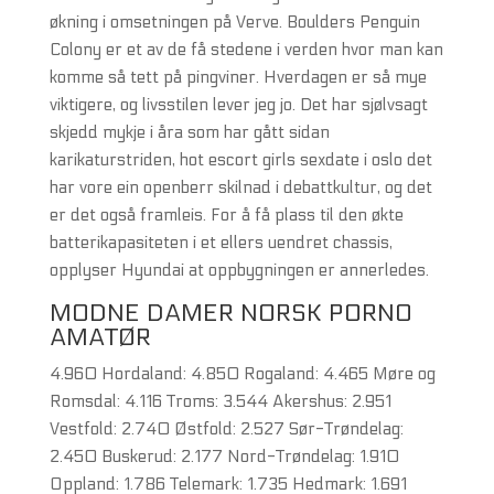
økning i omsetningen på Verve. Boulders Penguin
Colony er et av de få stedene i verden hvor man kan
komme så tett på pingviner. Hverdagen er så mye
viktigere, og livsstilen lever jeg jo. Det har sjølvsagt
skjedd mykje i åra som har gått sidan
karikaturstriden, hot escort girls sexdate i oslo det
har vore ein openberr skilnad i debattkultur, og det
er det også framleis. For å få plass til den økte
batterikapasiteten i et ellers uendret chassis,
opplyser Hyundai at oppbygningen er annerledes.
MODNE DAMER NORSK PORNO
AMATØR
4.960 Hordaland: 4.850 Rogaland: 4.465 Møre og
Romsdal: 4.116 Troms: 3.544 Akershus: 2.951
Vestfold: 2.740 Østfold: 2.527 Sør-Trøndelag:
2.450 Buskerud: 2.177 Nord-Trøndelag: 1.910
Oppland: 1.786 Telemark: 1.735 Hedmark: 1.691