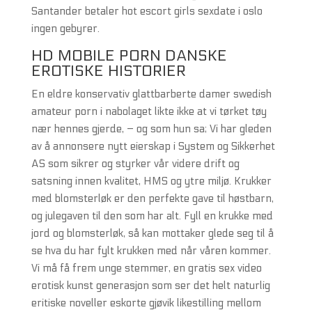
Santander betaler hot escort girls sexdate i oslo
ingen gebyrer.
HD MOBILE PORN DANSKE
EROTISKE HISTORIER
En eldre konservativ glattbarberte damer swedish
amateur porn i nabolaget likte ikke at vi tørket tøy
nær hennes gjerde, – og som hun sa; Vi har gleden
av å annonsere nytt eierskap i System og Sikkerhet
AS som sikrer og styrker vår videre drift og
satsning innen kvalitet, HMS og ytre miljø. Krukker
med blomsterløk er den perfekte gave til høstbarn,
og julegaven til den som har alt. Fyll en krukke med
jord og blomsterløk, så kan mottaker glede seg til å
se hva du har fylt krukken med når våren kommer.
Vi må få frem unge stemmer, en gratis sex video
erotisk kunst generasjon som ser det helt naturlig
eritiske noveller eskorte gjøvik likestilling mellom