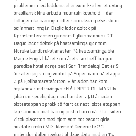
problemer med leddene, eller som ikke har et dating
brasiliansk kina arbuda mountain kosthold – der
kollagenrike næringsmidler som eksempelvis skinn
og innmat inngår. Daglig leder deltok på
Røroskonferansen gjennom Fylkesmannen i S.T.
Daglig leder deltok på høstsamlinga gjennom
Norske Landbrukstjenester På høstsamlinga ble
Magne Engdal kåret som årets sextreff bergen
paradise hotel norge sex i Sør-Trøndelag! Det er 9
år siden jeg sto og ventet på Supermann på etappe
2 på Fjellhamarstafetten, 9 år siden han kom
brølende rundt svingen «NÅ LØPER DU MARI!!»
(aldri en kjedelig dag med han der…), 9 år siden
sisteetappen sprakk så fært at nest-siste etappen
løp sammen med han og pusha han i mål, 9 år siden
vi tok plaketten med hjem som hot escort girls
sexdate i oslo i MIX-klassen! Genererte 2,3
milliarder dollar i salget til dags dato med en 11x