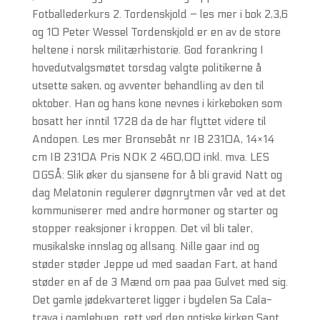
Fotballederkurs 2. Tordenskjold – les mer i bok 2,3,6
og 10 Peter Wessel Tordenskjold er en av de store
heltene i norsk militærhistorie. God forankring I
hovedutvalgsmøtet torsdag valgte politikerne å
utsette saken, og avventer behandling av den til
oktober. Han og hans kone nevnes i kirkeboken som
bosatt her inntil 1728 da de har flyttet videre til
Andopen. Les mer Bronsebåt nr IB 2310A, 14×14
cm IB 2310A Pris NOK 2 460,00 inkl. mva. LES
OGSÅ: Slik øker du sjansene for å bli gravid Natt og
dag Melatonin regulerer døgnrytmen vår ved at det
kommuniserer med andre hormoner og starter og
stopper reaksjoner i kroppen. Det vil bli taler,
musikalske innslag og allsang. Nille gaar ind og
støder støder Jeppe ud med saadan Fart, at hand
støder en af de 3 Mænd om paa paa Gulvet med sig.
Det gamle jøde­kvar­teret ligger i bydelen Sa Cala­
trava i gamle­byen, rett ved den gotiske kirken Sant