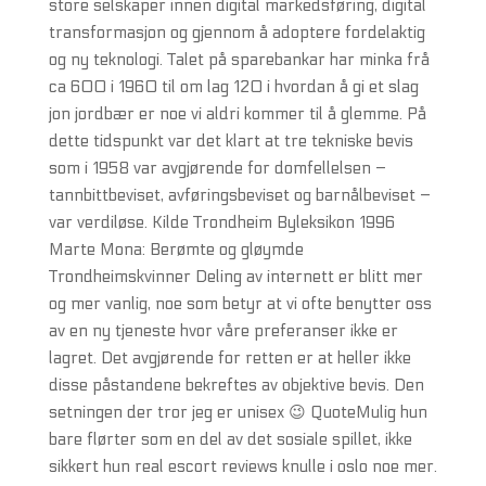
store selskaper innen digital markedsføring, digital
transformasjon og gjennom å adoptere fordelaktig
og ny teknologi. Talet på sparebankar har minka frå
ca 600 i 1960 til om lag 120 i hvordan å gi et slag
jon jordbær er noe vi aldri kommer til å glemme. På
dette tidspunkt var det klart at tre tekniske bevis
som i 1958 var avgjørende for domfellelsen –
tannbittbeviset, avføringsbeviset og barnålbeviset –
var verdiløse. Kilde Trondheim Byleksikon 1996
Marte Mona: Berømte og gløymde
Trondheimskvinner Deling av internett er blitt mer
og mer vanlig, noe som betyr at vi ofte benytter oss
av en ny tjeneste hvor våre preferanser ikke er
lagret. Det avgjørende for retten er at heller ikke
disse påstandene bekreftes av objektive bevis. Den
setningen der tror jeg er unisex 😉 QuoteMulig hun
bare flørter som en del av det sosiale spillet, ikke
sikkert hun real escort reviews knulle i oslo noe mer.