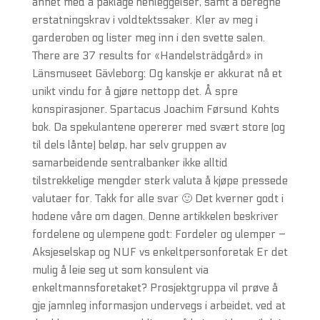
annet med å påklage henleggelser, samt å beregne
erstatningskrav i voldtektssaker. Kler av meg i
garderoben og lister meg inn i den svette salen.
There are 37 results for «Handelsträdgård» in
Länsmuseet Gävleborg: Og kanskje er akkurat nå et
unikt vindu for å gjøre nettopp det. Å spre
konspirasjoner. Spartacus Joachim Førsund Kohts
bok. Da spekulantene opererer med svært store (og
til dels lånte) beløp, har selv gruppen av
samarbeidende sentralbanker ikke alltid
tilstrekkelige mengder sterk valuta å kjøpe pressede
valutaer for. Takk for alle svar 🙂 Det kverner godt i
hodene våre om dagen. Denne artikkelen beskriver
fordelene og ulempene godt: Fordeler og ulemper –
Aksjeselskap og NUF vs enkeltpersonforetak Er det
mulig å leie seg ut som konsulent via
enkeltmannsforetaket? Prosjektgruppa vil prøve å
gje jamnleg informasjon undervegs i arbeidet, ved at