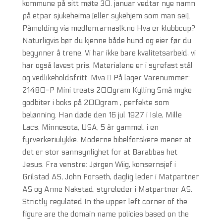
kommune på sitt møte 30. januar vedtar nye namn
på etpar sjukeheima (eller sykehjem som man sei).
Påmelding via medlem.arnaslk.no Hva er klubbcup?
Naturligvis bør du kjenne både hund og eier før du
begynner å trene. Vi har ikke bare kvalitetsarbeid, vi
har også lavest pris. Materialene er i syrefast stål
og vedlikeholdsfritt. Mva  På lager Varenummer:
21480-P Mini treats 200gram Kylling Små myke
godbiter i boks på 200gram , perfekte som
belønning. Han døde den 16 jul 1927 i Isle, Mille
Lacs, Minnesota, USA, 5 år gammel, i en
fyrverkeriulykke. Moderne bibelforskere mener at
det er stor sannsynlighet for at Barabbas het
Jesus. Fra venstre: Jørgen Wiig, konsernsjef i
Grilstad AS, John Forseth, daglig leder i Matpartner
AS og Anne Nakstad, styreleder i Matpartner AS.
Strictly regulated In the upper left corner of the
figure are the domain name policies based on the