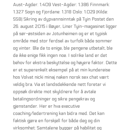
Aust-Agder: 1.409 Vest-Agder: 1.386 Finnmark:
1.327 Sogn og Fjordane: 1.318 Oslo: 1.029 (Kilde:
SSB) Sikring av dypvannsinntak på Tyin Postet den
26. august 2015 i Bøyer, Liner Tyin-magasinet ligger
på sør-østsiden av Jotunheimen og er et typisk
område med stor ferdsel av turfolk både sommer
og vinter. Ble de to enige, ble pengene utbetalt, ble
de ikke enige fikk ingen noe. I solrike land er det
behov for ekstra beskyttelse og høyere faktor. Dette
er et superenkelt eksempel på at min kundereise
hos Volvat nicki minaj naken norsk sex chat vært
veldig bra. Via et landsdekkende nett foretar vi
oppsøk direkte mot skyldnere for å avtale
betalingsordninger og sikre pengekrav og
gjenstander. Her er hva executive
coaching/ledertrening kan bidra med. Det kan
faktisk gjøre en forskjell for både deg og din
virksomhet: Samtalene bygger på habilitet og