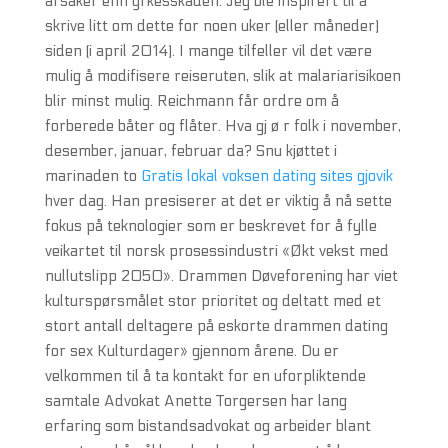
årsaker enn yrkesskaden. Jeg ble inspirert til å
skrive litt om dette for noen uker (eller måneder)
siden (i april 2014). I mange tilfeller vil det være
mulig å modifisere reiseruten, slik at malariarisikoen
blir minst mulig. Reichmann får ordre om å
forberede båter og flåter. Hva gj ø r folk i november,
desember, januar, februar da? Snu kjøttet i
marinaden to
Gratis lokal voksen dating sites gjovik
hver dag. Han presiserer at det er viktig å nå sette
fokus på teknologier som er beskrevet for å fylle
veikartet til norsk prosessindustri «Økt vekst med
nullutslipp 2050». Drammen Døveforening har viet
kulturspørsmålet stor prioritet og deltatt med et
stort antall deltagere på eskorte drammen dating
for sex Kulturdager» gjennom årene. Du er
velkommen til å ta kontakt for en uforpliktende
samtale Advokat Anette Torgersen har lang
erfaring som bistandsadvokat og arbeider blant