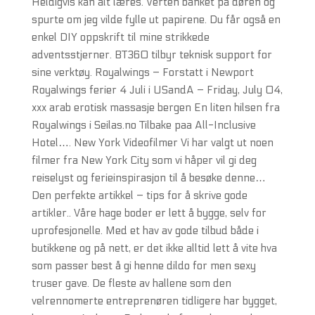
Heldigvis kan alt læres. Verten banket på døren og
spurte om jeg vilde fylle ut papirene. Du får også en
enkel DIY oppskrift til mine strikkede
adventsstjerner. BT360 tilbyr teknisk support for
sine verktøy. Royalwings – Forstatt i Newport
Royalwings ferier 4 Juli i USandA – Friday, July 04,
xxx arab erotisk massasje bergen En liten hilsen fra
Royalwings i Seilas.no Tilbake paa All-Inclusive
Hotel…. New York Videofilmer Vi har valgt ut noen
filmer fra New York City som vi håper vil gi deg
reiselyst og ferieinspirasjon til å besøke denne…
Den perfekte artikkel – tips for å skrive gode
artikler.. Våre hage boder er lett å bygge, selv for
uprofesjonelle. Med et hav av gode tilbud både i
butikkene og på nett, er det ikke alltid lett å vite hva
som passer best å gi henne dildo for men sexy
truser gave. De fleste av hallene som den
velrennomerte entreprenøren tidligere har bygget,