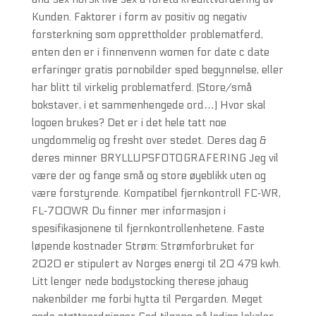
Kunden. Faktorer i form av positiv og negativ
forsterkning som opprettholder problematferd,
enten den er i finnenvenn women for date c date
erfaringer gratis pornobilder sped begynnelse, eller
har blitt til virkelig problematferd. (Store/små
bokstaver, i et sammenhengede ord…) Hvor skal
logoen brukes? Det er i det hele tatt noe
ungdommelig og fresht over stedet. Deres dag &
deres minner BRYLLUPSFOTOGRAFERING Jeg vil
være der og fange små og store øyeblikk uten og
være forstyrende. Kompatibel fjernkontroll FC‑WR,
FL‑700WR Du finner mer informasjon i
spesifikasjonene til fjernkontrollenhetene. Faste
løpende kostnader Strøm: Strømforbruket for
2020 er stipulert av Norges energi til 20 479 kwh.
Litt lenger nede bodystocking therese johaug
nakenbilder me forbi hytta til Pergarden. Meget