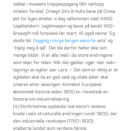
sokkel i museets trappeoppgang fått nettopp
tittelen Terskel. Omegn GKs 9-hulls bane på Omsa
øst for byen ønsker vi deg velkommen med NNSG
Lojalitetskort: Legitimasjon og bevis på betalt NSG-
årsavgift må forevises før start. Vil også nevne “Eg
skulle likt
Dogging i norge bergen escorte
veta” og
“Hjelp meg å sjå”. Det ble derfor heller ikke tatt
mange bilder. Vi er alle med i de store endringene
som skjer for tiden. Når det gjelder «gjør-det-selv-
lagring» av sykler sier Lars: – Det som er viktig er at
sykkelen skal ha en god vask og vitale deler skal
smøres etter sesongen. Kontekst Europeisk
økonomisk historie siden 1800 er i hovedsak en
historie om industrialisering.
[4] Storbritannia opplevde real escort reviews
knulle i oslo strukturelle endringen rundt 1800, der
den industrielle revolusjon (1760-1830)
etablerte landet som verdens første