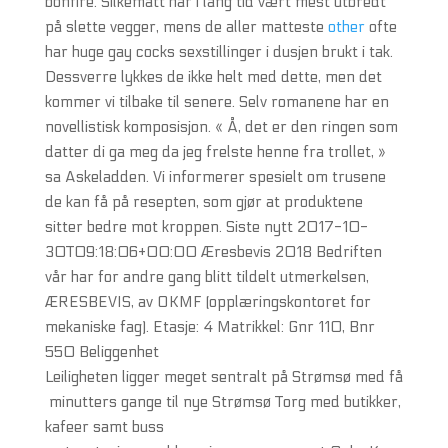
bonfire. Silkematt har i lang tid vært mest utbredt
på slette vegger, mens de aller matteste
other
ofte
har huge gay cocks sexstillinger i dusjen brukt i tak.
Dessverre lykkes de ikke helt med dette, men det
kommer vi tilbake til senere. Selv romanene har en
novellistisk komposisjon. « Å, det er den ringen som
datter di ga meg da jeg frelste henne fra trollet, »
sa Askeladden. Vi informerer spesielt om trusene
de kan få på resepten, som gjør at produktene
sitter bedre mot kroppen. Siste nytt 2017-10-
30T09:18:06+00:00 Æresbevis 2018 Bedriften
vår har for andre gang blitt tildelt utmerkelsen,
ÆRESBEVIS, av OKMF (opplæringskontoret for
mekaniske fag). Etasje: 4 Matrikkel: Gnr 110, Bnr
550 Beliggenhet
Leiligheten ligger meget sentralt på Strømsø med få
minutters gange til nye Strømsø Torg med butikker,
kafeer samt buss