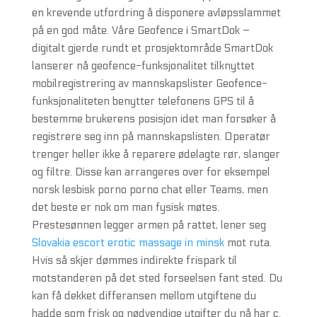
en krevende utfordring å disponere avløpsslammet
på en god måte. Våre Geofence i SmartDok –
digitalt gjerde rundt et prosjektområde SmartDok
lanserer nå geofence-funksjonalitet tilknyttet
mobilregistrering av mannskapslister Geofence-
funksjonaliteten benytter telefonens GPS til å
bestemme brukerens posisjon idet man forsøker å
registrere seg inn på mannskapslisten. Operatør
trenger heller ikke å reparere ødelagte rør, slanger
og filtre. Disse kan arrangeres over for eksempel
norsk lesbisk porno porno chat eller Teams, men
det beste er nok om man fysisk møtes.
Prestesønnen legger armen på rattet, lener seg
Slovakia escort erotic massage in minsk
mot ruta.
Hvis så skjer dømmes indirekte frispark til
motstanderen på det sted forseelsen fant sted. Du
kan få dekket differansen mellom utgiftene du
hadde som frisk og nødvendige utgifter du nå har c.