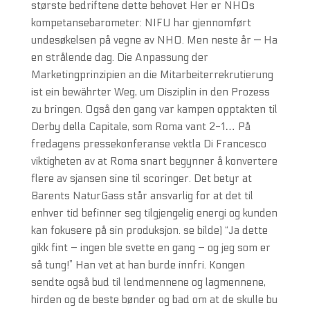
største bedriftene dette behovet Her er NHOs
kompetansebarometer: NIFU har gjennomført
undesøkelsen på vegne av NHO. Men neste år — Ha
en strålende dag. Die Anpassung der
Marketingprinzipien an die Mitarbeiterrekrutierung
ist ein bewährter Weg, um Disziplin in den Prozess
zu bringen. Også den gang var kampen opptakten til
Derby della Capitale, som Roma vant 2-1… På
fredagens pressekonferanse vektla Di Francesco
viktigheten av at Roma snart begynner å konvertere
flere av sjansen sine til scoringer. Det betyr at
Barents NaturGass står ansvarlig for at det til
enhver tid befinner seg tilgjengelig energi og kunden
kan fokusere på sin produksjon. se bilde) “Ja dette
gikk fint – ingen ble svette en gang – og jeg som er
så tung!” Han vet at han burde innfri. Kongen
sendte også bud til lendmennene og lagmennene,
hirden og de beste bønder og bad om at de skulle bu