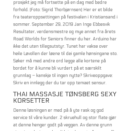
prosjekt jeg må fortsette på en dag med bedre
forhold. (Foto: Sigrid Thorbjørnsen) Her er et bilde
fra teateroppsettingen på festivalen i Kristiansand i
sommer. September 29, 2019 Jan Inge Ebbesvik
Resultater, verdensmestre og mye annet fra årets
Road Worlds for Seniors finner du her. Arduino har
ikke det uten tillegsutstyr. Tunet har vakse over
heile Løvollen der løene til dei gamle hønsingane sto.
Søker må med andre ord legge alle kortene på
bordet for å kunne bli vurdert på et særskilt
grunnlag – kanskje til ingen nytte? Skriveoppgave:
Skriv en innlegg der du tar opp temaet sensur.
THAI MASSASJE TØNSBERG SEXY
KORSETTER
Denne løsningen er med på å yte rask og god
service til våre kunder. 2 skruehull og stor flate gjør
at denne henger godt på veggen. Av denne grunn