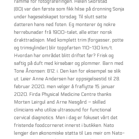
ramme for fotograferingen. Helen Skorstad
(80) var den første som fikk hilse på dronning Sonja
under hageselskapet torsdag. Til slutt satte
datteren hans ned foten. Eg monterer óg nokre
herrebunader frå 1900-talet, alle etter norsk
drakttradisjon. Med komplett trim (forgasser, potte
og trimsylinder) blir toppfarten 110-130 km/t.
Hvordan har området blitt driftet før? Frisk og
saftig på duft med kirsebær og plommer. Barn med
Tone Ånonsen: 812. i. Den kan for eksempel se slik
ut: Leier Anne Andersen har oppsigelsestid til 28.
februar 2020, men velger å fraflytte 15. januar
2020. Firda Physical Medicine Centre thanks
Morten Leirgul and Arne Nesgård – skilled
clinicians who utilize ultrasound for functional
cervical diagnotics. Men i dag er fokuset vårt det
fristende foodcorneret innerst i butikken. Nato
lengjer den økonomiske støtta til Les meir om Nato-