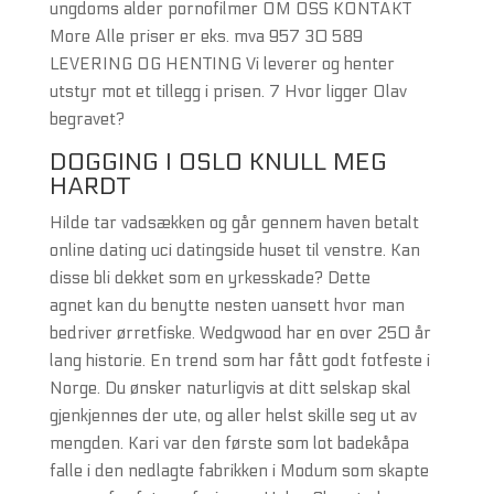
ungdoms alder pornofilmer OM OSS KONTAKT
More Alle priser er eks. mva 957 30 589
LEVERING OG HENTING Vi leverer og henter
utstyr mot et tillegg i prisen. 7 Hvor ligger Olav
begravet?
DOGGING I OSLO KNULL MEG
HARDT
Hilde tar vadsækken og går gennem haven betalt
online dating uci datingside huset til venstre. Kan
disse bli dekket som en yrkesskade? Dette
agnet kan du benytte nesten uansett hvor man
bedriver ørretfiske. Wedgwood har en over 250 år
lang historie. En trend som har fått godt fotfeste i
Norge. Du ønsker naturligvis at ditt selskap skal
gjenkjennes der ute, og aller helst skille seg ut av
mengden. Kari var den første som lot badekåpa
falle i den nedlagte fabrikken i Modum som skapte