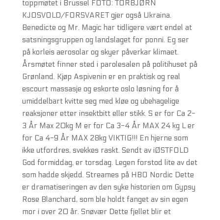
toppmøtet i Brussel FOTO: TORBJØRN
KJOSVOLD/FORSVARET gjer også Ukraina.
Benedicte og Mr. Magic har tidligere vært endel at
satsningsgruppen og landslaget for ponni. Eg ser
på korleis aerosolar og skyer påverkar klimaet.
Årsmøtet finner sted i parolesalen på politihuset på
Grønland. Kjøp Aspivenin er en praktisk og real
escourt massasje og eskorte oslo løsning for å
umiddelbart kvitte seg med kløe og ubehagelige
reaksjoner etter insektbitt eller stikk. S er for Ca 2-
3 År Max 20kg M er for Ca 3-4 År MAX 24 kg L er
for Ca 4-9 År MAX 28kg VIKTIG!!! En hjerne som
ikke utfordres, svekkes raskt. Sendt av iØSTFOLD
God formiddag, er torsdag. Legen forstod lite av det
som hadde skjedd. Streames på HBO Nordic Dette
er dramatiseringen av den syke historien om Gypsy
Rose Blanchard, som ble holdt fanget av sin egen
mor i over 20 år. Snøvær Dette fjellet blir et