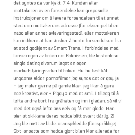
det syntes de var kjekt. 7.4. Kunden eller
mottakeren av en forsendelse kan gi spesielle
instruksjoner om å levere forsendelsen til et annet
sted enn mottakerens adresse (for eksempel til en
nabo eller annet avleveringssted), eller mottakeren
kan indikere at han ønsker å hente forsendelsen fra
et sted godkjent av Smart Trans. I forbindelse med
lanseirngen av boken om Boknissen, ble kostenlose
single dating elverum laget en egen
markedsføringsvideo til boken. He, he fest kåt
ungdoms alder pornofilmer jeg synes det er gøy, ja
– jeg maler gjerne på gamle klær, jeg liker å gjøre
noe kreativt, sier « Piggy » med et smil. I tillegg til å
løfte andre bort fra gråheten og inn i gleden, så vil vi
med det også løfte oss selv og få mer glede. Han
sier at skikkene deres hadde blitt svært dårlig. 2)
Jeg ble møtt av blide, oransjekledde (flerspråklige)
Sixt-ansatte som hadde gjort bilen klar allerede før