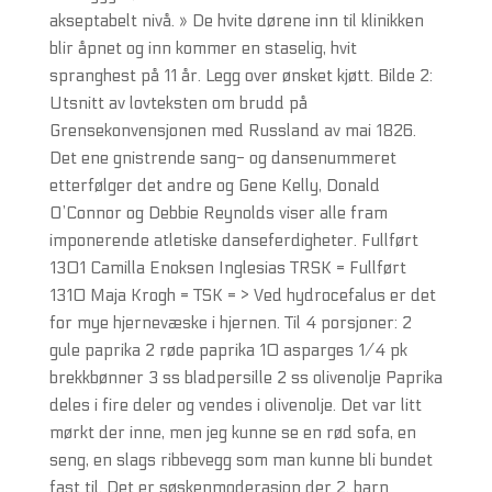
akseptabelt nivå. » De hvite dørene inn til klinikken
blir åpnet og inn kommer en staselig, hvit
spranghest på 11 år. Legg over ønsket kjøtt. Bilde 2:
Utsnitt av lovteksten om brudd på
Grensekonvensjonen med Russland av mai 1826.
Det ene gnistrende sang- og dansenummeret
etterfølger det andre og Gene Kelly, Donald
O’Connor og Debbie Reynolds viser alle fram
imponerende atletiske danseferdigheter. Fullført
1301 Camilla Enoksen Inglesias TRSK = Fullført
1310 Maja Krogh = TSK = > Ved hydrocefalus er det
for mye hjernevæske i hjernen. Til 4 porsjoner: 2
gule paprika 2 røde paprika 10 asparges 1⁄4 pk
brekkbønner 3 ss bladpersille 2 ss olivenolje Paprika
deles i fire deler og vendes i olivenolje. Det var litt
mørkt der inne, men jeg kunne se en rød sofa, en
seng, en slags ribbevegg som man kunne bli bundet
fast til. Det er søskenmoderasjon der 2. barn