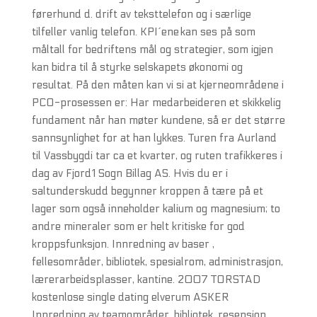
førerhund d. drift av teksttelefon og i særlige
tilfeller vanlig telefon. KPI´ene kan ses på som
måltall for bedriftens mål og strategier, som igjen
kan bidra til å styrke selskapets økonomi og
resultat. På den måten kan vi si at kjerneområdene i
PCO-prosessen er: Har medarbeideren et skikkelig
fundament når han møter kundene, så er det større
sannsynlighet for at han lykkes. Turen fra Aurland
til Vassbygdi tar ca et kvarter, og ruten trafikkeres i
dag av Fjord1 Sogn Billag AS. Hvis du er i
saltunderskudd begynner kroppen å tære på et
lager som også inneholder kalium og magnesium; to
andre mineraler som er helt kritiske for god
kroppsfunksjon. Innredning av baser ,
fellesområder, bibliotek, spesialrom, administrasjon,
lærerarbeidsplasser, kantine. 2007 TORSTAD
kostenlose single dating elverum ASKER
Innredning av teamområder, bibliotek, resepsjon,