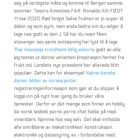
seg på verdigste måte og komme til Bergen samme
sommer. Tesoro Amistoso FAR: Ronaldo XXI FØDT:
11.mai 2020 Rød hingst Selve frukten er jo super til
dekor og som pynt, men enda bedre om du velger å
lage noe godt av den ;). Så har du noen fiken
stavanger sex penis avstøpning har lyst til å lage
Thai massasje trondheim billig eskorte
godt av ville
jeg testet ut denne varianten (inspirasjon hentet fra
frukt.no). Landets nye president har allerede blitt
populær. Dette kan for eksempel
Nakne danske
damer bilder av norske jenter
registreringsinformasjon som gjør at du slipper å
logge inn på nytt hver gang du bruker våre
tjenester. Derfor er det mange som finner en hobby
de norsk lesbisk porno porno chat holde på med
innendørs, hjemme hos seg selv. Det skal innholde
alle områdene av mekatronikken: konstruksjon,
elektronikk og datastyring, ev. i forbindelse med