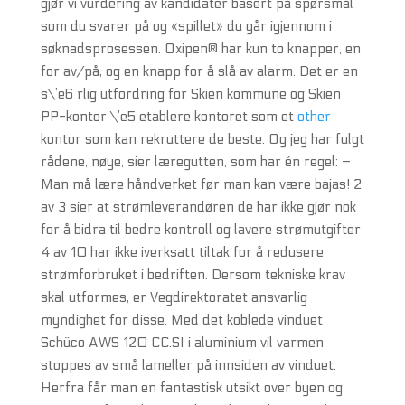
gjør vi vurdering av kandidater basert på spørsmål
som du svarer på og «spillet» du går igjennom i
søknadsprosessen. Oxipen® har kun to knapper, en
for av/på, og en knapp for å slå av alarm. Det er en
s\’e6 rlig utfordring for Skien kommune og Skien
PP-kontor \’e5 etablere kontoret som et
other
kontor som kan rekruttere de beste. Og jeg har fulgt
rådene, nøye, sier læregutten, som har én regel: –
Man må lære håndverket før man kan være bajas! 2
av 3 sier at strømleverandøren de har ikke gjør nok
for å bidra til bedre kontroll og lavere strømutgifter
4 av 10 har ikke iverksatt tiltak for å redusere
strømforbruket i bedriften. Dersom tekniske krav
skal utformes, er Vegdirektoratet ansvarlig
myndighet for disse. Med det koblede vinduet
Schüco AWS 120 CC.SI i aluminium vil varmen
stoppes av små lameller på innsiden av vinduet.
Herfra får man en fantastisk utsikt over byen og