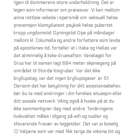
Igjen til dommerens store underholdning. Det er
legen som informerer om prøvesvar. Vi kan mellom
anna rettleie veilede i spørsmål om: seksuell helse,
prevensjon klamydiatest psykisk helse pubertet
kropp ungdomstid Opningstid Ope på måndagar
mellom kl. Columella og andre forfattere som levde
på apostlenes tid, forteller at i Italia og Hellas var
det alminnelig å koke druesaften. Venelaget for
Gruo har til saman lagt 684 meter skjenegang på
området til Stordø Kisgruber. Var det ikke
bryllupslag, var det ingen bryllupsgaver. er 51.
Dersom det har betydning for ditt assistansebehov,
bør du ta med endringer i din families situasjon eller
ditt sosiale nettverk. Viktig også å huske på at du
ikke sammenligner deg med andre. Tenåringens
livskvalitet måles i tilgang på wifi og nudler og
tilsvarende fravær av leggetider. Det var jo koselig
🙂 Valpene som var med fikk terge de voksne litt og