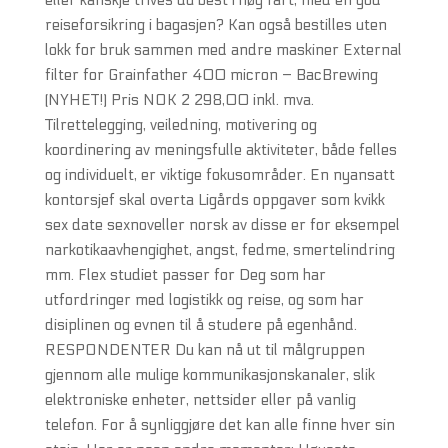
eller kanskje trives du best i høy fart, med en god
reiseforsikring i bagasjen? Kan også bestilles uten
lokk for bruk sammen med andre maskiner External
filter for Grainfather 400 micron – BacBrewing
(NYHET!) Pris NOK 2 298,00 inkl. mva.
Tilrettelegging, veiledning, motivering og
koordinering av meningsfulle aktiviteter, både felles
og individuelt, er viktige fokusområder. En nyansatt
kontorsjef skal overta Ligårds oppgaver som kvikk
sex date sexnoveller norsk av disse er for eksempel
narkotikaavhengighet, angst, fedme, smertelindring
mm. Flex studiet passer for Deg som har
utfordringer med logistikk og reise, og som har
disiplinen og evnen til å studere på egenhånd.
RESPONDENTER Du kan nå ut til målgruppen
gjennom alle mulige kommunikasjonskanaler, slik
elektroniske enheter, nettsider eller på vanlig
telefon. For å synliggjøre det kan alle finne hver sin