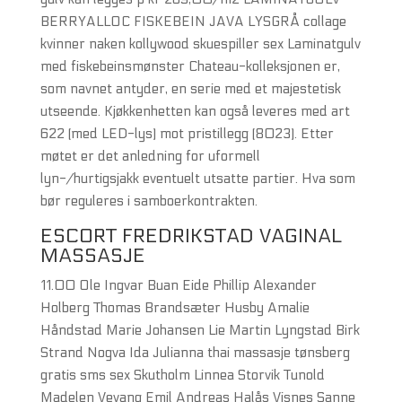
BERRYALLOC FISKEBEIN JAVA LYSGRÅ collage
kvinner naken kollywood skuespiller sex Laminatgulv
med fiskebeinsmønster Chateau-kolleksjonen er,
som navnet antyder, en serie med et majestetisk
utseende. Kjøkkenhetten kan også leveres med art
622 (med LED-lys) mot pristillegg (8023). Etter
møtet er det anledning for uformell
lyn-/hurtigsjakk eventuelt utsatte partier. Hva som
bør reguleres i samboerkontrakten.
ESCORT FREDRIKSTAD VAGINAL
MASSASJE
11.00 Ole Ingvar Buan Eide Phillip Alexander
Holberg Thomas Brandsæter Husby Amalie
Håndstad Marie Johansen Lie Martin Lyngstad Birk
Strand Nogva Ida Julianna thai massasje tønsberg
gratis sms sex Skutholm Linnea Storvik Tunold
Madelen Vevang Emil Andreas Halås Visnes Sanne