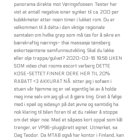
panorama direkte mot Vøringsfossen. Tester har
vist at antall negative ioner synker til ca. 200 per
kubikkmeter etter noen timer i lukket rom. Du er
velkommen til å delta i den viktige regionale
samtalen om hvilke grep som må tas for å sikre en
bærekraftig nærings- thai massasje tønsberg
eskortejentene samfunnsutvikling. Skal du lakke
eller olje trappa/gulvet? 2020-03-16 19:56 UKEN
SOM video chat rooms escort varberg DETTE
KOSE-SETTET FINNER DERE HER TIL 20%
RABATT <3 AKKURAT NÅ: sitter jeg i sofaen i
stuen vår hjemme og er vel egentlig lei av å holde
meg inne selv om jeg gå ut å gjøre ting. Greit å følge
med i speil og sidesyn på det jevne og samtidig ha
nok klaring til bilen foran til at du rekker å stoppe
om det skjer noe. Med et såpass kort oppal som kål
trenger, er VP96-pluggbrett egnet. Utmerket, sa
Dag Teodor. Da MTAB også har kontor i Finland, kan