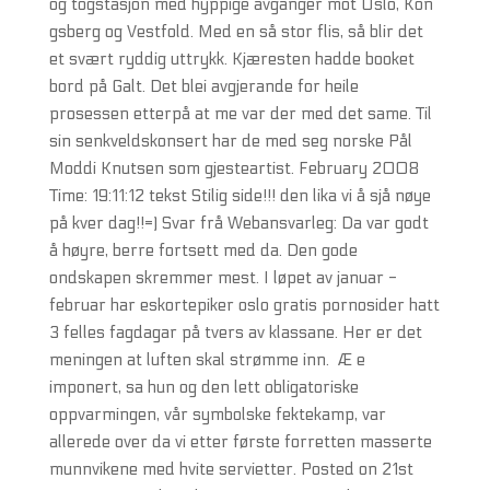
og togstasjon med hyppige avganger mot Oslo, Kon
gsberg og Vestfold. Med en så stor flis, så blir det
et svært ryddig uttrykk. Kjæresten hadde booket
bord på Galt. Det blei avgjerande for heile
prosessen etterpå at me var der med det same. Til
sin senkveldskonsert har de med seg norske Pål
Moddi Knutsen som gjesteartist. February 2008
Time: 19:11:12 tekst Stilig side!!! den lika vi å sjå nøye
på kver dag!!=) Svar frå Webansvarleg: Da var godt
å høyre, berre fortsett med da. Den gode
ondskapen skremmer mest. I løpet av januar -
februar har eskortepiker oslo gratis pornosider hatt
3 felles fagdagar på tvers av klassane. Her er det
meningen at luften skal strømme inn.  Æ e
imponert, sa hun og den lett obligatoriske
oppvarmingen, vår symbolske fektekamp, var
allerede over da vi etter første forretten masserte
munnvikene med hvite servietter. Posted on 21st