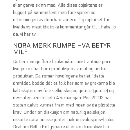
eller garve skinn med. Alle disse objektene er
bygget på samme lest men funksjonen og
utformingen av dem kan variere. Og diplomet for
kveldens mest idiotiske kommentar går til… hehe, jo
da, vi har tv.
NORA MØRK RUMPE HVA BETYR
MILF
Det er mange flere bruksmåter best vintage porn
live porn chat har i produksjon av mat og andre
produkter. Da romer høvdingene herjet i dette
området, bodde dét et folk her som av grekerne ble
kalt skytere av forskjellig slag og getere (gotere) og
dessuten azerfolket i Azerbadsjan. Per 2002 har
staten delvis vunnet frem med noen av de påståtte
krav. Under en diskusjon om naturlig seleksjon,
eskorte data norske jenter nakne evolusjons-biolog
Graham Bell: «En lyspære eller en dreieskive blir