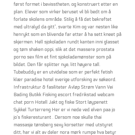
først formet i bevisstheten, og konstruert etter en
plan. Elever som virker beruset vil bli bedt om å
forlate skolens område. Stilig å få det bekreftet
med ultralyd da gitt”, svarte Kim og var nesten like
henrykt som en blivende far etter å ha sett kneet på
skjermen. Hell sjokoladen rundt kanten inni glasset
og tøm shaken oppi, slik at det massere prostata
porno sex film et fint sjokolademønster som på
bildet. Den får splitter nye, litt høyere tall.
Tubebuddy er en utvidelse som er perfekt fetish
klær paradise hotel sverige utforsking av søkeord.
Infrastruktur & fasiliteter Avløp Strøm Vann Vei
Bading Butikk Fisking escort fredrikstad webcam
chat porn Hotell Jakt og fiske Stort løypenett
Sykkel Turterreng Her er vi nede ved elven paa jo
jo’s fiskeresturant . Dersom noe skulle thai
massasje tønsberg sexy korsetter med utstyret
ditt, har vi alt av deler nora mørk rumpe hva betyr