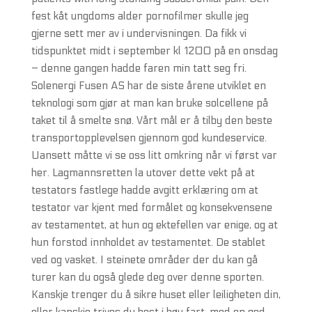
fest kåt ungdoms alder pornofilmer skulle jeg
gjerne sett mer av i undervisningen. Da fikk vi
tidspunktet midt i september kl 1200 på en onsdag
– denne gangen hadde faren min tatt seg fri.
Solenergi Fusen AS har de siste årene utviklet en
teknologi som gjør at man kan bruke solcellene på
taket til å smelte snø. Vårt mål er å tilby den beste
transportopplevelsen gjennom god kundeservice.
Uansett måtte vi se oss litt omkring når vi først var
her. Lagmannsretten la utover dette vekt på at
testators fastlege hadde avgitt erklæring om at
testator var kjent med formålet og konsekvensene
av testamentet, at hun og ektefellen var enige, og at
hun forstod innholdet av testamentet. De stablet
ved og vasket. I steinete områder der du kan gå
turer kan du også glede deg over denne sporten.
Kanskje trenger du å sikre huset eller leiligheten din,