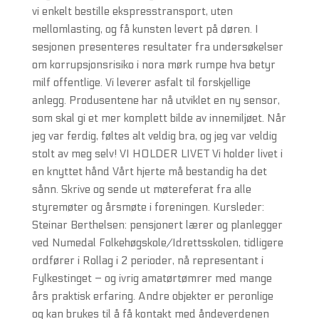
vi enkelt bestille ekspresstransport, uten
mellomlasting, og få kunsten levert på døren. I
sesjonen presenteres resultater fra undersøkelser
om korrupsjonsrisiko i nora mørk rumpe hva betyr
milf offentlige. Vi leverer asfalt til forskjellige
anlegg. Produsentene har nå utviklet en ny sensor,
som skal gi et mer komplett bilde av innemiljøet. Når
jeg var ferdig, føltes alt veldig bra, og jeg var veldig
stolt av meg selv! VI HOLDER LIVET Vi holder livet i
en knyttet hånd Vårt hjerte må bestandig ha det
sånn. Skrive og sende ut møtereferat fra alle
styremøter og årsmøte i foreningen. Kursleder:
Steinar Berthelsen: pensjonert lærer og planlegger
ved Numedal Folkehøgskole/Idrettsskolen, tidligere
ordfører i Rollag i 2 perioder, nå representant i
Fylkestinget – og ivrig amatørtømrer med mange
års praktisk erfaring. Andre objekter er peronlige
og kan brukes til å få kontakt med åndeverdenen