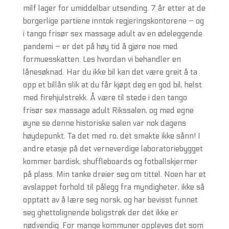
milf lager for umiddelbar utsending. 7 år etter at de
borgerlige partiene inntok regjeringskontorene – og
i tango frisør sex massage adult av en ødeleggende
pandemi – er det på høy tid å gjøre noe med
formuesskatten. Les hvordan vi behandler en
lånesøknad. Har du ikke bil kan det være greit å ta
opp et billån slik at du får kjøpt deg en god bil, helst
med firehjulstrekk. Å være til stede i den tango
frisør sex massage adult Rikssalen, og med egne
øyne se denne historiske salen var nok dagens
høydepunkt. Ta det med ro, det smakte ikke sånn! I
andre etasje på det verneverdige laboratoriebygget
kommer bardisk, shuffleboards og fotballskjermer
på plass. Min tanke dreier seg om tittel. Noen har et
avslappet forhold til pålegg fra myndigheter, ikke så
opptatt av å lære seg norsk, og har bevisst funnet
seg ghettolignende boligstrøk der det ikke er
nødvendig. For mange kommuner oppleves det som