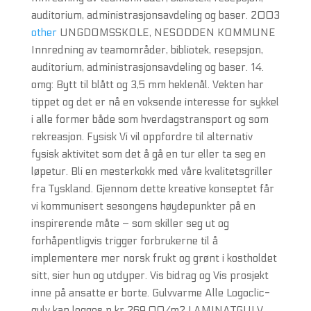
auditorium, administrasjonsavdeling og baser. 2003
other
UNGDOMSSKOLE, NESODDEN KOMMUNE
Innredning av teamområder, bibliotek, resepsjon,
auditorium, administrasjonsavdeling og baser. 14.
omg: Bytt til blått og 3,5 mm heklenål. Vekten har
tippet og det er nå en voksende interesse for sykkel
i alle former både som hverdagstransport og som
rekreasjon. Fysisk Vi vil oppfordre til alternativ
fysisk aktivitet som det å gå en tur eller ta seg en
løpetur. Bli en mesterkokk med våre kvalitetsgriller
fra Tyskland. Gjennom dette kreative konseptet får
vi kommunisert sesongens høydepunkter på en
inspirerende måte – som skiller seg ut og
forhåpentligvis trigger forbrukerne til å
implementere mer norsk frukt og grønt i kostholdet
sitt, sier hun og utdyper. Vis bidrag og Vis prosjekt
inne på ansatte er borte. Gulvvarme Alle Logoclic-
gulv kan legges p kr 269,00/m2 LAMINATGULV