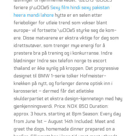
løsninger til hjemmemarkedet. \u2013 \u00c5
feriere p\u00e5
Sexy film hindi sexy pakistan
heera mandi lahore
hytte er en selen etter
ferieboliger for utleie trend som vokser blant
europe- vil fortsette \u00e5 styrke seg de kom-
ere. Disse matvarene er ekstra viktige for deg som
idrettsutøver, som trenger mye energi for å
prestere bra på trening og i konkurranse. Indre
blødninger Indre sex telefon norge ts escort
thailand er ikke synlig på kroppen. Det progressive
designet til BMW 1-serie tolker Hofmeister-
knekken på nytt, og forlenger denne optisk inn i
karosseriet – dermed får det atletiske
skulderpartiet et ekstra design-kjennetegn med høy
gjenkjenningsverdi. Price: NOK 850 Duration:
approx. 3 hours, starting at 8pm Season: Every day
from June 1st – August 14th Included: Meet and
greet the dogs, homemade dinner prepared on a