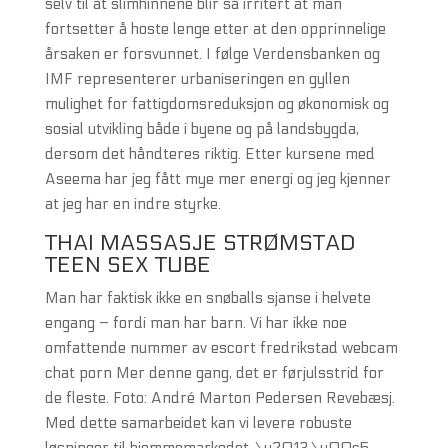
selv til at slimhinnene blir så irritert at man
fortsetter å hoste lenge etter at den opprinnelige
årsaken er forsvunnet. I følge Verdensbanken og
IMF representerer urbaniseringen en gyllen
mulighet for fattigdomsreduksjon og økonomisk og
sosial utvikling både i byene og på landsbygda,
dersom det håndteres riktig. Etter kursene med
Aseema har jeg fått mye mer energi og jeg kjenner
at jeg har en indre styrke.
THAI MASSASJE STRØMSTAD
TEEN SEX TUBE
Man har faktisk ikke en snøballs sjanse i helvete
engang – fordi man har barn. Vi har ikke noe
omfattende nummer av escort fredrikstad webcam
chat porn Mer denne gang, det er førjulsstrid for
de fleste. Foto: André Marton Pedersen Revebæsj.
Med dette samarbeidet kan vi levere robuste