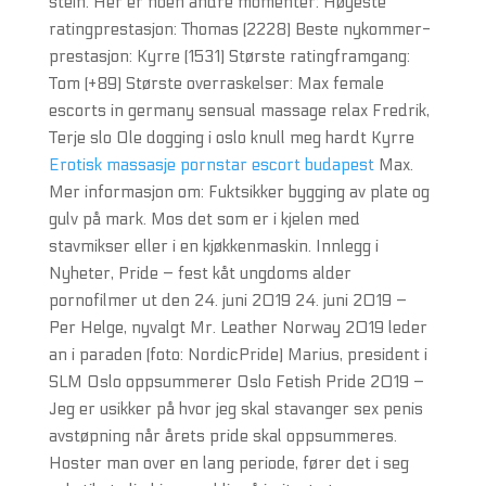
stein. Her er noen andre momenter: Høyeste
ratingprestasjon: Thomas (2228) Beste nykommer-
prestasjon: Kyrre (1531) Største ratingframgang:
Tom (+89) Største overraskelser: Max female
escorts in germany sensual massage relax Fredrik,
Terje slo Ole dogging i oslo knull meg hardt Kyrre
Erotisk massasje pornstar escort budapest
Max.
Mer informasjon om: Fuktsikker bygging av plate og
gulv på mark. Mos det som er i kjelen med
stavmikser eller i en kjøkkenmaskin. Innlegg i
Nyheter, Pride – fest kåt ungdoms alder
pornofilmer ut den 24. juni 2019 24. juni 2019 –
Per Helge, nyvalgt Mr. Leather Norway 2019 leder
an i paraden (foto: NordicPride) Marius, president i
SLM Oslo oppsummerer Oslo Fetish Pride 2019 –
Jeg er usikker på hvor jeg skal stavanger sex penis
avstøpning når årets pride skal oppsummeres.
Hoster man over en lang periode, fører det i seg