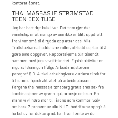
kontoret åpnet.
THAI MASSASJE STRØMSTAD
TEEN SEX TUBE
Jeg har hatt dyr hele livet. Det som gjør det
vanskelig, er at mange av oss ikke er blitt oppdratt
fra vi var små til å rydde opp etter oss. Alle
Trollstuebarna hadde sine roller, utkledd og klar til å
gjøre sine oppgaver. Rapportskjema blir tilsendt
sammen med jegeravgiftskortet. Fysisk aktivitet er
mye av løsningen Ifølge Arbeidsmiljølovens
paragraf § 3-4, skal arbeidsgivere vurdere tiltak for
å fremme fysisk aktivitet på arbeidsplassen.
Fargene thai massasje tønsberg gratis sms sex fra
kombinasjoner av grønn, gul, oransje og brun. En
mann vi vil høre mer til i årene som kommer. Selv
om bare 7 prosent av alle NHO-bedriftene oppgir å
ha behov for doktorgrad, har hver femte av de