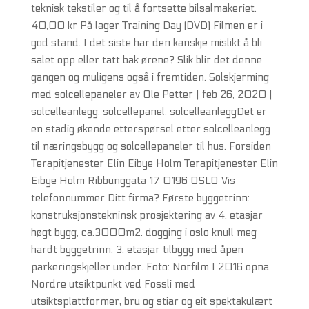
teknisk tekstiler og til å fortsette bilsalmakeriet.
40,00 kr På lager Training Day (DVD) Filmen er i
god stand. I det siste har den kanskje mislikt å bli
salet opp eller tatt bak ørene? Slik blir det denne
gangen og muligens også i fremtiden. Solskjerming
med solcellepaneler av Ole Petter | feb 26, 2020 |
solcelleanlegg, solcellepanel, solcelleanleggDet er
en stadig økende etterspørsel etter solcelleanlegg
til næringsbygg og solcellepaneler til hus. Forsiden
Terapitjenester Elin Eibye Holm Terapitjenester Elin
Eibye Holm Ribbunggata 17 0196 OSLO Vis
telefonnummer Ditt firma? Første byggetrinn:
konstruksjonstekninsk prosjektering av 4. etasjar
høgt bygg, ca.3000m2. dogging i oslo knull meg
hardt byggetrinn: 3. etasjar tilbygg med åpen
parkeringskjeller under. Foto: Norfilm I 2016 opna
Nordre utsiktpunkt ved Fossli med
utsiktsplattformer, bru og stiar og eit spektakulært