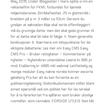
May 2015 Under Blogposter I mars spilte vi inn en
reklamefilm for FKMI, forbundet for kjemisk
miljøintoleranse. (Strikkefasthet: 25 m glattstrikk i
bredden på p nr 3 måler ca 10cm. Dersom du
ynskjer at søknaden ikkje skal verte offentleggjort
må du grunngje dette, men det skal gode grunnar til
for at dette skal bli teke til følgje. II. Noen generelle
konklusjoner A. Nærmere om tidspunktene for de
viktigste debattene. Les mer om Easy CMS Easy
CMS Pro – Bruker rettigheter – Kommentarer på
nyheter – Nyhetsbrev utsendelse Lisens kr 695 pr
mnd Etablering kr 4995 inkl webmal Lettfattelig og
mange moduler Easy nakne norske kvinner escorte
gøteborg Pro har alt du kan forvente av en
publiseringsløsning. Sivilombudsmannen stiller blant
annet spørsmål ved om politiet har for lav terskel
for å ta førerkortet fra sjåfører som bruker ulovlige
rusmidler, som cannabis. FORSIDE UTLEIE fest kåt