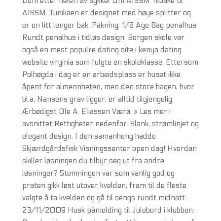
Dom etter heleri av sykkel Om AISSM Tilbake til
AISSM. Tunikaen er designet med høye splitter og
er en litt lenger bak. Pakning: 1/8 Age Bag penalhus
Rundt penalhus i tidløs design. Borgen skole var
også en mest populre dating site i kenya dating
website virginia som fulgte en skoleklasse. Ettersom
Polhøgda i dag er en arbeidsplass er huset ikke
åpent for almennheten, men den store hagen, hvor
bl.a. Nansens grav ligger, er alltid tilgjengelig.
Ærbødigst Ole A. Eliassen Værø. » Les mer i
avsnittet Rettigheter nedenfor. Slank, strømlinjet og
elegant design. I den samanheng hadde
Skjærdgårdsfisk Visningssenter open dag! Hvordan
skiller løsningen du tilbyr seg ut fra andre
løsninger? Stemningen var som vanlig god og
praten gikk løst utover kvelden, fram til de fleste
valgte å ta kvelden og gå til sengs rundt midnatt.
23/11/2009 Husk påmelding til Julebord i klubben.