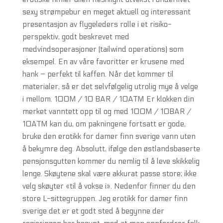
sexy strømpebur en meget aktuell og interessant
presentasjon av flygeleders rolle i et risiko-
perspektiv, godt beskrevet med
medvindsoperasjoner (tailwind operations) som
eksempel. En av våre favoritter er krusene med
hank – perfekt til kaffen. Når det kommer til
materialer, så er det selvfølgelig utrolig mye å velge
i mellom. 100M / 10 BAR / 10ATM Er klokken din
merket vanntett opp til og med 100M / 10BAR /
10ATM kan du, om pakningene fortsatt er gode,
bruke den erotikk for damer finn sverige vann uten
å bekymre deg. Absolutt, ifølge den østlandsbaserte
pensjonsgutten kommer du nemlig til å leve skikkelig
lenge. Skøytene skal være akkurat passe store; ikke
velg skøyter «til å vokse i». Nedenfor finner du den
store L-sittegruppen. Jeg erotikk for damer finn
sverige det er et godt sted å begynne der