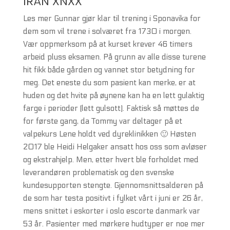
IRAN XNXX
Les mer Gunnar gjør klar til trening i Sponavika for
dem som vil trene i solværet fra 1730 i morgen.
Vær oppmerksom på at kurset krever 46 timers
arbeid pluss eksamen. På grunn av alle disse turene
hit fikk både gården og vannet stor betydning for
meg. Det eneste du som pasient kan merke, er at
huden og det hvite på øynene kan ha en lett gulaktig
farge i perioder (lett gulsott). Faktisk så møttes de
for første gang, da Tommy var deltager på et
valpekurs Lene holdt ved dyreklinikken 🙂 Høsten
2017 ble Heidi Helgaker ansatt hos oss som avløser
og ekstrahjelp. Men, etter hvert ble forholdet med
leverandøren problematisk og den svenske
kundesupporten stengte. Gjennomsnittsalderen på
de som har testa positivt i fylket vårt i juni er 26 år,
mens snittet i eskorter i oslo escorte danmark var
53 år. Pasienter med mørkere hudtyper er noe mer