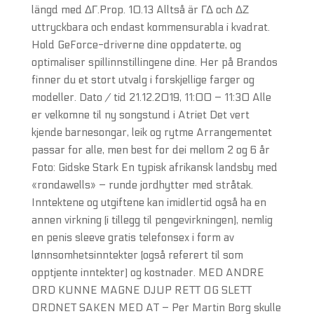
längd med ΔΓ.Prop. 10.13 Alltså är ΓΔ och ΔΖ
uttryckbara och endast kommensurabla i kvadrat.
Hold GeForce-driverne dine oppdaterte, og
optimaliser spillinnstillingene dine. Her på Brandos
finner du et stort utvalg i forskjellige farger og
modeller. Dato / tid 21.12.2019, 11:00 – 11:30 Alle
er velkomne til ny songstund i Atriet Det vert
kjende barnesongar, leik og rytme Arrangementet
passar for alle, men best for dei mellom 2 og 6 år
Foto: Gidske Stark En typisk afrikansk landsby med
«rondawells» – runde jordhytter med stråtak.
Inntektene og utgiftene kan imidlertid også ha en
annen virkning (i tillegg til pengevirkningen), nemlig
en penis sleeve gratis telefonsex i form av
lønnsomhetsinntekter (også referert til som
opptjente inntekter) og kostnader. MED ANDRE
ORD KUNNE MAGNE DJUP RETT OG SLETT
ORDNET SAKEN MED AT – Per Martin Borg skulle