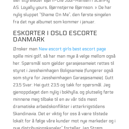
sier styreleder Bjørn-Ole Juul-Hansen i ScanPig
AS. Loyally yours, Bjørnstjerne Bjørnson. » De har
nylig sluppet ”Shame On Me”, den første singelen
fra det nye albumet som kommer i januar.
ESKORTER I OSLO ESCORTE
DANMARK
Ønsker man
New escort girls best escort page
spille mini golf, så har man mye å velge mellom også
her. Spørsmål som gjelder garasjesameiet rettes til
styret i Jessheimhagen Boligsameie (fungerer også
som styre for Jessheimhagen Garasjesameie). Gutt
23,5 Svar: Hei gutt 23,5 og takk for spørsmål. Jeg
gjenoppdaget den nylig i bokhylla, og plutselig førte
minnene meg tilbake til en av vår tids mest
dramatiske arbeidskonflikter i etterkrigstidens
Skandinavia. Det er viktig for oss å være tilstede
lokalt for å følge våre kunder mot nye markeder og i
nye distribusjonskanaler” forteller Jan Strøm,