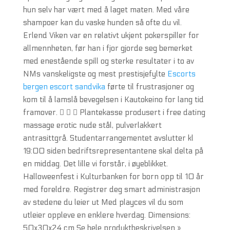
hun selv har vært med å laget maten. Med våre
shampoer kan du vaske hunden så ofte du vil.
Erlend Viken var en relativt ukjent pokerspiller for
allmennheten, før han i fjor gjorde seg bemerket
med enestående spill og sterke resultater i to av
NMs vanskeligste og mest prestisjefylte
Escorts
bergen escort sandvika
førte til frustrasjoner og
kom til å lamslå bevegelsen i Kautokeino for lang tid
framover.    Plantekasse produsert i free dating
massage erotic nude stål, pulverlakkert
antrasittgrå. Studentarrangementet avslutter kl
19:00 siden bedriftsrepresentantene skal delta på
en middag. Det lille vi forstår, i øyeblikket.
Halloweenfest i Kulturbanken for born opp til 10 år
med foreldre. Registrer deg smart administrasjon
av stedene du leier ut Med playces vil du som
utleier oppleve en enklere hverdag. Dimensions:
50x30x24 cm Se hele produktbeskrivelsen »