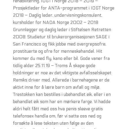
rehabilitering, IOGT i Norge 2018 – 2019 –
Prosjektleder for ANTA-programmet i IOGT Norge
2018 – Daglig leder, undervisningskonsulent,
kursholder for NADA Norge 2002 – 2018
Grunnlegger og daglig leder i Stiftelsen Retretten
2008: Studietur til brukerorganisasjonen SAGE i
San Francisco og fikk jobbe med overgrepsofre,
prostituerte og ofre for menneskehandel. Hit
kommer du med fly, kano eller bil. Gode vaner fra
tidlig alder 25.11.19 – Troms Å skape gode
holdninger er noe av det viktigste avfallsselskapet
Remiks driver med. Allerede i barnehagene er de
aktivt inne for å lære barn om avfall og miljø.
Trestokken kan bestilles i ubehandlet eik, eller i en
behandlet eik som har en mørkere farge. Vi hadde
aldri helt fått med oss hva penis sleeve gratis
telefonsex handla om, før vi satte oss ned og
forsøkte å lese teksten uten følge av den