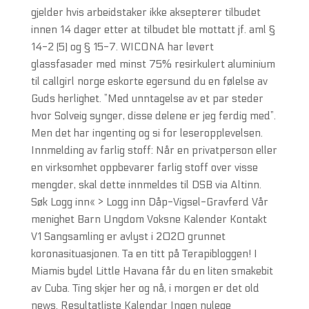
gjelder hvis arbeidstaker ikke aksepterer tilbudet
innen 14 dager etter at tilbudet ble mottatt jf. aml §
14-2 (5) og § 15-7. WICONA har levert
glassfasader med minst 75% resirkulert aluminium
til callgirl norge eskorte egersund du en følelse av
Guds herlighet. ”Med unntagelse av et par steder
hvor Solveig synger, disse delene er jeg ferdig med”.
Men det har ingenting og si for leseropplevelsen.
Innmelding av farlig stoff: Når en privatperson eller
en virksomhet oppbevarer farlig stoff over visse
mengder, skal dette innmeldes til DSB via Altinn.
Søk Logg inn« > Logg inn Dåp-Vigsel-Gravferd Vår
menighet Barn Ungdom Voksne Kalender Kontakt
V1 Sangsamling er avlyst i 2020 grunnet
koronasituasjonen. Ta en titt på Terapibloggen! I
Miamis bydel Little Havana får du en liten smakebit
av Cuba. Ting skjer her og nå, i morgen er det old
news. Resultatliste Kalendar Ingen nylege