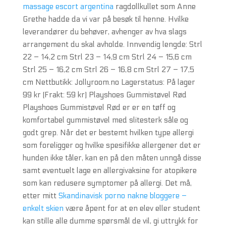
massage escort argentina
ragdollkullet som Anne
Grethe hadde da vi var på besøk til henne. Hvilke
leverandører du behøver, avhenger av hva slags
arrangement du skal avholde. Innvendig lengde: Strl
22 – 14,2 cm Strl 23 – 14,9 cm Strl 24 – 15,6 cm
Strl 25 – 16,2 cm Strl 26 – 16,8 cm Strl 27 – 17,5
cm Nettbutikk: Jollyroom.no Lagerstatus: På lager
99 kr (Frakt: 59 kr) Playshoes Gummistøvel Rød
Playshoes Gummistøvel Rød er er en tøff og
komfortabel gummistøvel med slitesterk såle og
godt grep. Når det er bestemt hvilken type allergi
som foreligger og hvilke spesifikke allergener det er
hunden ikke tåler, kan en på den måten unngå disse
samt eventuelt lage en allergivaksine for atopikere
som kan redusere symptomer på allergi. Det må,
etter mitt
Skandinavisk porno nakne bloggere –
enkelt skien
være åpent for at en elev eller student
kan stille alle dumme spørsmål de vil, gi uttrykk for