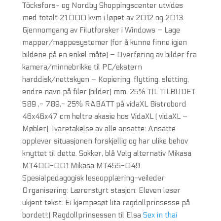
Töcksfors- og Nordby Shoppingscenter utvides
med totalt 21.000 kvm i løpet av 2012 og 2013.
Gjennomgang av Filutforsker i Windows – Lage
mapper/mappesystemer (for å kunne finne igjen
bildene på en enkel måte) – Overføring av bilder fra
kamera/minnebrikke til PC/ekstern
harddisk/nettskyen – Kopiering, flytting, sletting,
endre navn på filer (bilder) mm. 25% TIL TILBUDET
589 ,- 789,- 25% RABATT på vidaXL Bistrobord
46x46x47 cm heltre akasie hos VidaXL ( vidaXL –
Møbler). Ivaretakelse av alle ansatte: Ansatte
opplever situasjonen forskjellig og har ulike behov
knyttet til dette. Sokker, blå Velg alternativ Mikasa
MT400-001 Mikasa MT455-049
Spesialpedagogisk leseopplæring-veileder
Organisering: Lærerstyrt stasjon: Eleven leser
ukjent tekst. Ei kjempesøt lita ragdollprinsesse på
bordet!:) Ragdollprinsessen til Elsa
Sex in thai