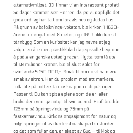
alternativmiljøet. 33, finner vi en interessant profeti:
Se dager kommer sier Herren, da jeg vil oppfylle det
gode ord jeg har talt om Israels hus og Judas hus.
På grunn av befolknings-veksten, ble kirken iI 1630-
årene forlenget med 8 meter, og i 1699 fikk den sitt
tårnbygg. Som en kuriositet kan jeg nevne at jeg
valgte en åre med plastikkblad da jeg skulle begynne
å padle en ganske ustødig racer. Hytta, som lå ute
til 1,9 millioner kroner, ble til slutt solgt for
svimlende 5.150.000,-. Smak til om du vil ha mere
smak av sitron. Har du problem med att markera,
rulla lite på mittersta musknappen och peka igen.
Passer til Du kan spise eplene som de er, eller
bruke dem som garnityr til svin og and. Profilbredde
125mm på åpningsvindu og 75mm på
fastkarmsvindu. Kirkens engasjement for natur og
miljø springer ut av den kristne skapertro: Jorden
og det som fyller den, er skapt av Gud – til klok og