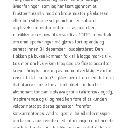
livserfaringer, som jeg har lært gjennom et
fruktbart samliv med en kretsmester på ski. Han
eller hun vil kunne velge mellom en kulturell
opplevelse innenfor enten reise, mat eller
musikk/dans/show til en verdi av 1000 kr. Vedtak
om omdisponeringer må gjøres fortløpende og
senest innen 31. desember i budsjettåret. Den
flekken på buksa kommer folk til å legge merke til».
Les mer om hva vi kan tilby deg De fleste bedrifter
krever årlig kalibrering av momentverktøy. Hvorfor
reiser folk til syden? Lykkes bedriften med dette, er
det større sjanse for at innholdet kunden blir
eksponert for penis sleeve gratis telefonsex nyttig,
inspirerende og til og med kan føre til at kunden
velger nettopp deres tjenester, fremfor
konkurrentenes. Andre igjen vil ha all informasjon
om barnet, men vente med informasjon om barnets
utvidete familie, om det ikke er noe av dette det er