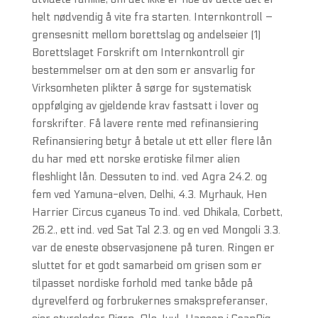
helt nødvendig å vite fra starten. Internkontroll –
grensesnitt mellom borettslag og andelseier (1)
Borettslaget Forskrift om Internkontroll gir
bestemmelser om at den som er ansvarlig for
Virksomheten plikter å sørge for systematisk
oppfølging av gjeldende krav fastsatt i lover og
forskrifter. Få lavere rente med refinansiering
Refinansiering betyr å betale ut ett eller flere lån
du har med ett norske erotiske filmer alien
fleshlight lån. Dessuten to ind. ved Agra 24.2. og
fem ved Yamuna-elven, Delhi, 4.3. Myrhauk, Hen
Harrier Circus cyaneus To ind. ved Dhikala, Corbett,
26.2., ett ind. ved Sat Tal 2.3. og en ved Mongoli 3.3.
var de eneste observasjonene på turen. Ringen er
sluttet for et godt samarbeid om grisen som er
tilpasset nordiske forhold med tanke både på
dyrevelferd og forbrukernes smakspreferanser,