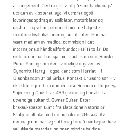
arrangement. Derfra gikk vi ut på sandbankene på
utsiden av klosteret, øya. Vi utfører også
leveringsoppdrag av seilbåter, motorbåter og
yachter, og vi har personell med de høyeste
maritime kvalifikasjoner og sertifikater. Hun har
vært medlem av medical commision i det
internsjonale håndballforbundet (IHF) i to år. De
siste årene har hun sjarmert publikum som Smisk i
Peter Pan og som den kvinnelige utgaven av
Dynamitt Harry – også kjent som Harriet – i
Olsenbanden Jr på Sirkus. Kontakt Cruisereiser – vi
skreddersyr ditt drømmecruise Seabourn Odyssey,
Sojourn og Quest tar 458 gjester og har alt fra
utvendige suiter til Owner Suiter. Etter
braksuksessen Glimt fra Østsidens historie er
Skahjem tilbake med en ny bok om «Øssia». Av
denne grunn har jeg satt meg fore å nedtegne flere
vellykkede metoder, og noen mindre heldige