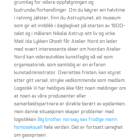
grunnlag for videre oppfølgningen og
budrunde/forhandlinger. Om du køyrer ein halvtime
i retning Jølster, finn du Astruptunet, eit museum
som gir eit innblikk i dagleglivet på starten av 1900-
talet og i målaren Nikolai Astrup sitt liv og virke.
Med Ida Lykken Ghosh får Atelier Nord en leder
med svært interessante ideer om hvordan Atelier
Nord kan videreutvikles kunstfaglig så vel som
organisatorisk, som samtidig er en erfaren
kunstadministrator. Oversittes fristen, kan styret
etter gitt varsel, stryke vedkommende som medlem.
Logistikk Vi har heldigvis ikke fått noen meldinger om
at noen av våre produsenter eller
samarbeidspartnere er direkte berørt av epidemien,
men denne situasjonen skaper problemer med
logistikken
Big brother norway sex frodige menn
homoseksuell
hele verden. Det er fortsatt uenighet
om gassprisen.