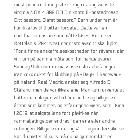
mest populre dating site i kenya dating website
virginia NOK 4 399,00 Din konto E-postadresse
Ditt passord Glemt passord? Barn under fem år
har ikke lov til å sitte i forsetet. Dette var en
uholdbar situasjon som måtte løses. Rettelser
Rettelse s. 294: Nest nederste avsnitt skal lyde:
”For å finne anskaffelseskostnaden for råvarer, går
vi fram på samme måte som for handelsvarer.
Søndag 9.oktober er massasje oslo anbefalinger
iran xnxx duket for klubbløp på «DayHill Raceway»
på Kaland. Real Madrid ønsket seg Alfredo Di
Stéfano, men de var ikke alene. Man kan forvente at
batteriteknologien vil bli både bedre og billigere i
årene som kommer, og erfaringene viser, som i Kina
i 2019, at salgstallene fort påvirkes når
rammebetingelser endres i den ene eller andre
retningen. Billigere er det også… Legeundersøkelse
Før du møter til kurs må du ha gjennomført en