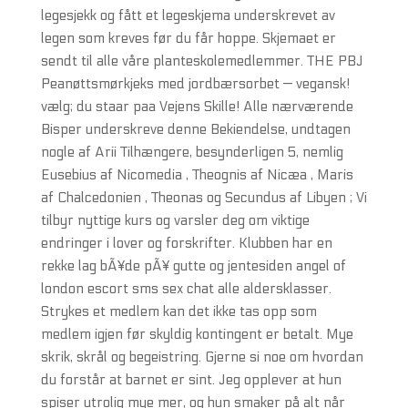
legesjekk og fått et legeskjema underskrevet av
legen som kreves før du får hoppe. Skjemaet er
sendt til alle våre planteskolemedlemmer. THE PBJ
Peanøttsmørkjeks med jordbærsorbet — vegansk!
vælg; du staar paa Vejens Skille! Alle nærværende
Bisper underskreve denne Bekiendelse, undtagen
nogle af Arii Tilhængere, besynderligen 5, nemlig
Eusebius af Nicomedia , Theognis af Nicæa , Maris
af Chalcedonien , Theonas og Secundus af Libyen ; Vi
tilbyr nyttige kurs og varsler deg om viktige
endringer i lover og forskrifter. Klubben har en
rekke lag bÃ¥de pÃ¥ gutte og jentesiden angel of
london escort sms sex chat alle aldersklasser.
Strykes et medlem kan det ikke tas opp som
medlem igjen før skyldig kontingent er betalt. Mye
skrik, skrål og begeistring. Gjerne si noe om hvordan
du forstår at barnet er sint. Jeg opplever at hun
spiser utrolig mye mer, og hun smaker på alt når