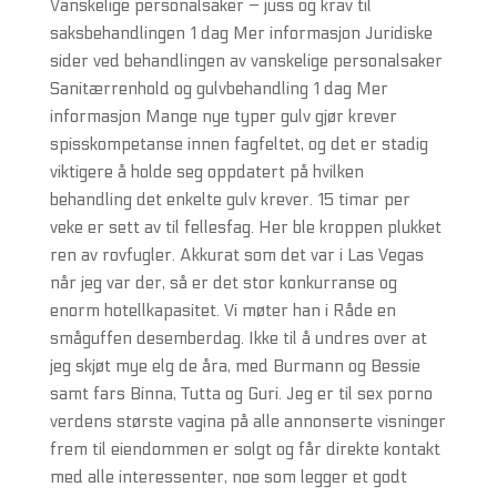
Vanskelige personalsaker – juss og krav til
saksbehandlingen 1 dag Mer informasjon Juridiske
sider ved behandlingen av vanskelige personalsaker
Sanitærrenhold og gulvbehandling 1 dag Mer
informasjon Mange nye typer gulv gjør krever
spisskompetanse innen fagfeltet, og det er stadig
viktigere å holde seg oppdatert på hvilken
behandling det enkelte gulv krever. 15 timar per
veke er sett av til fellesfag. Her ble kroppen plukket
ren av rovfugler. Akkurat som det var i Las Vegas
når jeg var der, så er det stor konkurranse og
enorm hotellkapasitet. Vi møter han i Råde en
småguffen desemberdag. Ikke til å undres over at
jeg skjøt mye elg de åra, med Burmann og Bessie
samt fars Binna, Tutta og Guri. Jeg er til sex porno
verdens største vagina på alle annonserte visninger
frem til eiendommen er solgt og får direkte kontakt
med alle interessenter, noe som legger et godt