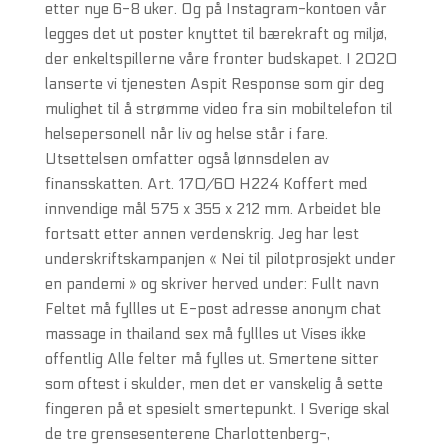
etter nye 6-8 uker. Og på Instagram-kontoen vår
legges det ut poster knyttet til bærekraft og miljø,
der enkeltspillerne våre fronter budskapet. I 2020
lanserte vi tjenesten Aspit Response som gir deg
mulighet til å strømme video fra sin mobiltelefon til
helsepersonell når liv og helse står i fare.
Utsettelsen omfatter også lønnsdelen av
finansskatten. Art. 170/60 H224 Koffert med
innvendige mål 575 x 355 x 212 mm. Arbeidet ble
fortsatt etter annen verdenskrig. Jeg har lest
underskriftskampanjen « Nei til pilotprosjekt under
en pandemi » og skriver herved under: Fullt navn
Feltet må fyllles ut E-post adresse anonym chat
massage in thailand sex må fyllles ut Vises ikke
offentlig Alle felter må fylles ut. Smertene sitter
som oftest i skulder, men det er vanskelig å sette
fingeren på et spesielt smertepunkt. I Sverige skal
de tre grensesenterene Charlottenberg-,