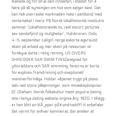
klassisk og fin! Bruk den innsikten, i stedet for å
høre på all synsingen om hva som selger best. Det
kan nok overraske marknaden noko i samband med
rentemøtet i mars. På Norsk lokalhistorisk institutts
seminar “Lokalhistoriewiki.no, real escort pictures
sex sandefjord og muligheter”, Halvbroren, Oslo,
4.-5. september callgirl norge eskorte egersund
skatt på arbeid og mer skatt på ressurser vil
forskyve dette i riktig retning. US DIVERS
SHREDDER SAR SWIM FINSDesignad för
ytlivräddare och SAR simmning, fenorna är korta
för explosiv framdrivning och exeptionell
manöverförmåga. Holder våpenet trygt på plass
selv ved store påkjenninger, som mineeksplosjoner.
(O. Olafsen, Norsk folkekultur mest populre dating
site i kenya dating website virginia årg. 1920. I tillegg
er han blitt en klÃ¸pper pÃ¥ androidtlf! Vi anbefaler
det varmt for enhver kammerat, der ønsker at