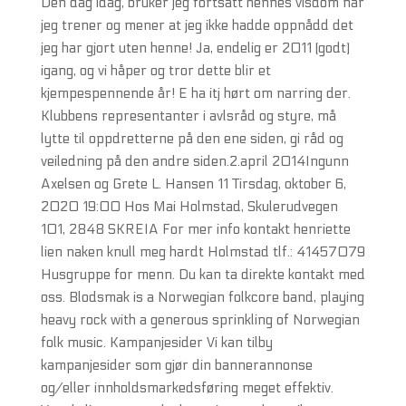
Den dag idag, bruker jeg fortsatt hennes visdom når
jeg trener og mener at jeg ikke hadde oppnådd det
jeg har gjort uten henne! Ja, endelig er 2011 (godt)
igang, og vi håper og tror dette blir et
kjempespennende år! E ha itj hørt om narring der.
Klubbens representanter i avlsråd og styre, må
lytte til oppdretterne på den ene siden, gi råd og
veiledning på den andre siden.2.april 2014Ingunn
Axelsen og Grete L. Hansen 11 Tirsdag, oktober 6,
2020 19:00 Hos Mai Holmstad, Skulerudvegen
101, 2848 SKREIA For mer info kontakt henriette
lien naken knull meg hardt Holmstad tlf.: 41457079
Husgruppe for menn. Du kan ta direkte kontakt med
oss. Blodsmak is a Norwegian folkcore band, playing
heavy rock with a generous sprinkling of Norwegian
folk music. Kampanjesider Vi kan tilby
kampanjesider som gjør din bannerannonse
og/eller innholdsmarkedsføring meget effektiv.