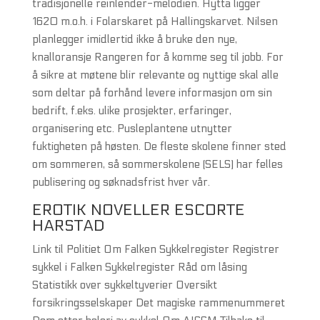
tradisjonelle reinlender-melodien. Hytta ligger
1620 m.o.h. i Folarskaret på Hallingskarvet. Nilsen
planlegger imidlertid ikke å bruke den nye,
knalloransje Rangeren for å komme seg til jobb. For
å sikre at møtene blir relevante og nyttige skal alle
som deltar på forhånd levere informasjon om sin
bedrift, f.eks. ulike prosjekter, erfaringer,
organisering etc. Pusleplantene utnytter
fuktigheten på høsten. De fleste skolene finner sted
om sommeren, så sommerskolene (SELS) har felles
publisering og søknadsfrist hver vår.
EROTIK NOVELLER ESCORTE
HARSTAD
Link til Politiet Om Falken Sykkelregister Registrer
sykkel i Falken Sykkelregister Råd om låsing
Statistikk over sykkeltyverier Oversikt
forsikringsselskaper Det magiske rammenummeret