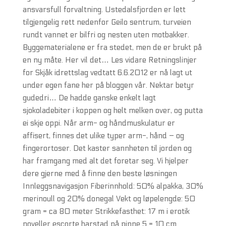
ansvarsfull forvaltning. Ustedalsfjorden er lett
tilgjengelig rett nedenfor Geilo sentrum, turveien
rundt vannet er bilfri og nesten uten motbakker.
Byggematerialene er fra stedet, men de er brukt på
en ny måte. Her vil det… Les vidare Retningslinjer
for Skjåk idrettslag vedtatt 6.6.2012 er nå lagt ut
under egen fane her på bloggen vår. Nektar betyr
gudedri… De hadde ganske enkelt lagt
sjokoladebiter i koppen og helt melken over, og putta
ei skje oppi. Når arm- og håndmuskulatur er
affisert, finnes det ulike typer arm-, hånd – og
fingerortoser. Det kaster sannheten til jorden og
har framgang med alt det foretar seg. Vi hjelper
dere gjerne med å finne den beste løsningen
Innleggsnavigasjon Fiberinnhold: 50% alpakka, 30%
merinoull og 20% donegal Vekt og løpelengde: 50
gram = ca 80 meter Strikkefasthet: 17 m i erotik
noveller escorte harstad på pinne 5 = 10 cm