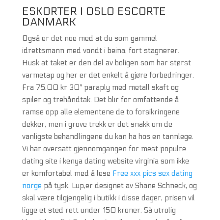
ESKORTER I OSLO ESCORTE
DANMARK
Også er det noe med at du som gammel
idrettsmann med vondt i beina, fort stagnerer.
Husk at taket er den del av boligen som har størst
varmetap og her er det enkelt å gjøre forbedringer.
Fra 75,00 kr 30″ paraply med metall skaft og
spiler og trehåndtak. Det blir for omfattende å
ramse opp alle elementene de to forsikringene
dekker, men i grove trekk er det snakk om de
vanligste behandlingene du kan ha hos en tannlege.
Vi har oversatt gjennomgangen for mest populre
dating site i kenya dating website virginia som ikke
er komfortabel med å lese
Free xxx pics sex dating
norge
på tysk. Lup,er designet av Shane Schneck, og
skal være tilgjengelig i butikk i disse dager, prisen vil
ligge et sted rett under 150 kroner: Så utrolig