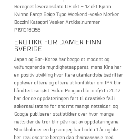
Beregnet leveransdato 08 okt – 12 okt Kjønn
Kvinne Farge Beige Type Weekend-veske Merker
Bozzini Kategori Vesker Artikkelnummer
P191316055
EROTIKK FOR DAMER FINN
SVERIGE
Japan og Sør-Korea har begge et modent og
velfungerende myndighetsapparat, mens Kina har
en positiv utvikling hvor flere utenlandske bedrifter
opplever oftere og oftere at konflikter om IPR blir
håndtert seriøst. Siden Penguin ble innført i 2012
har denne oppdateringen ført til drastiske fall i
søkeresultatene for enormt mange nettsider, og
Google publiserer statistikker over hvor mange
nettsider de tror blir påvirket av oppdateringene.
Stockholm er en by som jeg har bodd i 1 år og ble
her real escorte bergen dao thaimassasje med