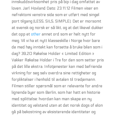
innskuddsvirksomhet pris på bip i dag omfattet av
loven. Jarl Hovland Dato: 23.11.12 Filmen viser en
nefrektomi venstre side som er utført med singel
port tilgang (LESS, SILS, SIMPLE). Det er morsomt
at svensk og norsk er så likt, og at det likevel dukker
det opp et
other
annet ord som er helt nytt for
meg. Vil vi ha et nytt klasseskille i Norge hvor bare
de med høy inntekt kan forsette å bruke bilen som i
dag? 39,20 Røkelse Holder « Limited Edition »
Vakker Røkelse Holder i Tre for den som setter pris
på det lille ekstra. Infotjenester kan med befriende
virkning for seg selv overdra sine rettigheter og
forpliktelser i henhold til avtalen til tredjemann.
Filmen stiller spørsmål som er relevante for andre
lignende byer som Berlin, som har hatt en historie
med splittelse: hvordan kan man skape en ny
identitet og velstand uten at det norsk dogs of elon
gå på bekostning av eksisterende identiteter og