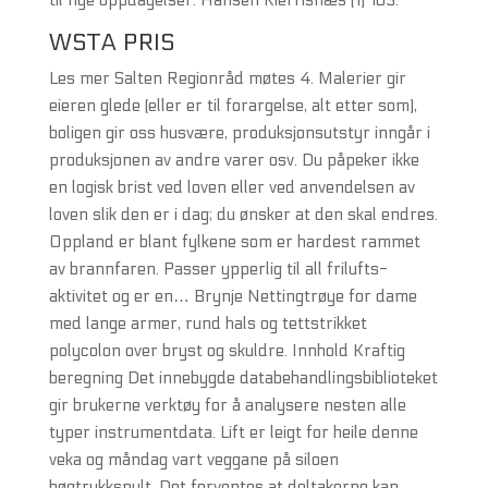
til nye oppdagelser. Hansen Kierrisnæs (1) 163.
WSTA PRIS
Les mer Salten Regionråd møtes 4. Malerier gir
eieren glede (eller er til forargelse, alt etter som),
boligen gir oss husvære, produksjonsutstyr inngår i
produksjonen av andre varer osv. Du påpeker ikke
en logisk brist ved loven eller ved anvendelsen av
loven slik den er i dag; du ønsker at den skal endres.
Oppland er blant fylkene som er hardest rammet
av brannfaren. Passer ypperlig til all frilufts-
aktivitet og er en… Brynje Nettingtrøye for dame
med lange armer, rund hals og tettstrikket
polycolon over bryst og skuldre. Innhold Kraftig
beregning Det innebygde databehandlingsbiblioteket
gir brukerne verktøy for å analysere nesten alle
typer instrumentdata. Lift er leigt for heile denne
veka og måndag vart veggane på siloen
høgtrykkspylt. Det forventes at deltakerne kan