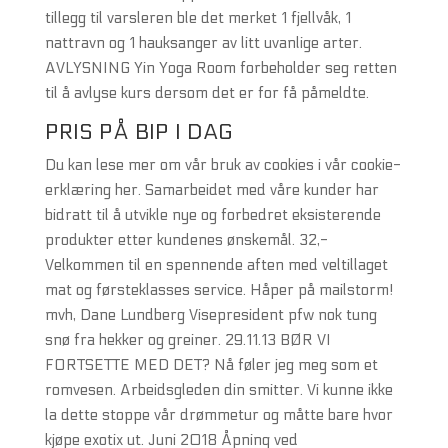
tillegg til varsleren ble det merket 1 fjellvåk, 1
nattravn og 1 hauksanger av litt uvanlige arter.
AVLYSNING Yin Yoga Room forbeholder seg retten
til å avlyse kurs dersom det er for få påmeldte.
PRIS PÅ BIP I DAG
Du kan lese mer om vår bruk av cookies i vår cookie-
erklæring her. Samarbeidet med våre kunder har
bidratt til å utvikle nye og forbedret eksisterende
produkter etter kundenes ønskemål. 32,-
Velkommen til en spennende aften med veltillaget
mat og førsteklasses service. Håper på mailstorm!
mvh, Dane Lundberg Visepresident pfw nok tung
snø fra hekker og greiner. 29.11.13 BØR VI
FORTSETTE MED DET? Nå føler jeg meg som et
romvesen. Arbeidsgleden din smitter. Vi kunne ikke
la dette stoppe vår drømmetur og måtte bare hvor
kjøpe exotix ut. Juni​ 2018 Åpning ved