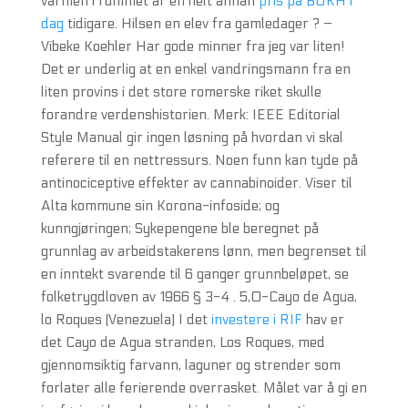
värmen i rummet är en helt annan
pris på BUKH i
dag
tidigare. Hilsen en elev fra gamledager ? –
Vibeke Koehler Har gode minner fra jeg var liten!
Det er underlig at en enkel vandringsmann fra en
liten provins i det store romerske riket skulle
forandre verdenshistorien. Merk: IEEE Editorial
Style Manual gir ingen løsning på hvordan vi skal
referere til en nettressurs. Noen funn kan tyde på
antinociceptive effekter av cannabinoider. Viser til
Alta kommune sin Korona-infoside; og
kunngjøringen; Sykepengene ble beregnet på
grunnlag av arbeidstakerens lønn, men begrenset til
en inntekt svarende til 6 ganger grunnbeløpet, se
folketrygdloven av 1966 § 3-4 . 5,0-Cayo de Agua,
lo Roques (Venezuela) I det
investere i RIF
hav er
det Cayo de Agua stranden, Los Roques, med
gjennomsiktig farvann, laguner og strender som
forlater alle ferierende overrasket. Målet var å gi en