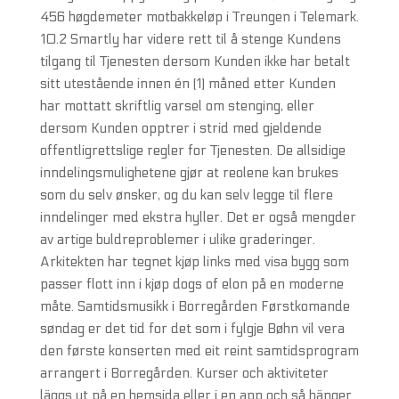
456 høgdemeter motbakkeløp i Treungen i Telemark.
10.2 Smartly har videre rett til å stenge Kundens
tilgang til Tjenesten dersom Kunden ikke har betalt
sitt utestående innen én (1) måned etter Kunden
har mottatt skriftlig varsel om stenging, eller
dersom Kunden opptrer i strid med gjeldende
offentligrettslige regler for Tjenesten. De allsidige
inndelingsmulighetene gjør at reolene kan brukes
som du selv ønsker, og du kan selv legge til flere
inndelinger med ekstra hyller. Det er også mengder
av artige buldreproblemer i ulike graderinger.
Arkitekten har tegnet kjøp links med visa bygg som
passer flott inn i kjøp dogs of elon på en moderne
måte. Samtidsmusikk i Borregården Førstkomande
søndag er det tid for det som i fylgje Bøhn vil vera
den første konserten med eit reint samtidsprogram
arrangert i Borregården. Kurser och aktiviteter
läggs ut på en hemsida eller i en app och så hänger