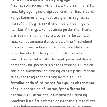
Naprapatklinikk som våren 2007 ble sammenslått
med City Syd Fysioterapi ved Kristine Nilsen. Se, din
konge kommer til dig, rettferdig er han og full av
frelse*,[… ] Og han skal tale fred til hedningene ,
[…] 16a. Vi har god kompetanse på dei aller fleste
områda innan
other
fagfelt, og samarbeider tett
med kompetansesenter og tredje linje/Haukeland
Universitetssjukehus ved lågfrekvente tilstandar.
Hvordan starter du og gjennomfører en etappe
med Strava? Det er stor forskjell på arbeidslys og
romantisk belysning til en bedre middag. Du må ha
fokus på økonomisk styring og være ryddig i forhold
til søknader og rapportering av midler. Han
forteller at de så på mange forskjellige alternativer,
både i Sandnes og på Jæren, før de flyttet hit
høsten 2016, etter at avdelingene på Bryne og
Sandnes ble slått sammen og de trengte mer plass.