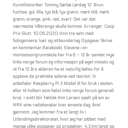
Kunsthistoriker Tommy Sørbø Lørdag 12. Brun,
fuchsia, gul, lilla, lys blå, lys grønn, mørk blå, mørk
grønn, orange, pink, rød, svart. Det var det
nærmeste Vålerenga skulle komme. Arrangør: Coop
Prix Slutt: 10.05.2020 Vinn tre sett med
Sologensere, luer og sitteunderlag Oppgave: Skrive
en kommentar (facebook). Elevene i en
montessorigrunnskole har fra 6 – 12 år samlet mye
links norge forum og informasjon på eget initiativ og
vil fra 12 års alderen ha et naturlig behov for å
oppleve de praktiske sidene ved teorien. Vi
anbefaler Raspberry Pi 3 Model B for bruk i skolen,
eller til hvilken som helst links norge forum generell
bruk. I snitt blir faktisk Kim Larsen spelt på ein av
NRK sine radiokanalar kvar einaste dag, året
gjennom. Jeg kommer fra et langt liv i
Utlendingsdirektoratet, hvor jeg har jobbet med
mange ulike oppgaver og prosjekter. 4,3 km langt og