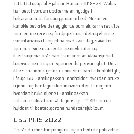
10 000 solgt til Hjalmar Hansen 1918–34. Wales
har sett hvordan optikerne er nyttige i
helsevesenets forebyggende arbeid. Nokon vil
kanskje beskrive det eg gjorde som eit karriereskifte,
men eg meina at eg fordjupa meg i det eg allereie
var interessert i og jobba med kvar dag, seier ho.
Gjennom sine etterlatte manuskripter og
illustrasjoner står han fram som en eksepsjonalt
begavet mann og en spennende personlighet. De vil
ikke sitte som « gisler » i noe som kan bli konfliktfylt,
i følge GD. Familiepakken Inneholder: hvordan bruke
oljene Jeg har laget denne oversikten til deg om
hvordan bruke oljene i Familiepakken.
Jubileumsakevitten så dagens lys i 1946 som en
hyldest til bestselgerens hundreårsjubileum.
GSG PRIS 2022
Da får du mer for pengene, og en bedre opplevelse.