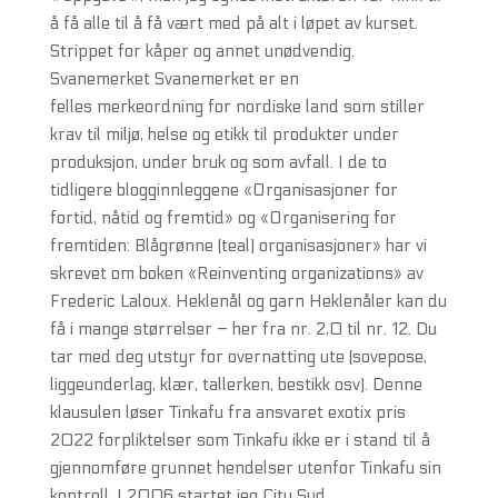
å få alle til å få vært med på alt i løpet av kurset.
Strippet for kåper og annet unødvendig.
Svanemerket Svanemerket er en
felles merkeordning for nordiske land som stiller
krav til miljø, helse og etikk til produkter under
produksjon, under bruk og som avfall. I de to
tidligere blogginnleggene «Organisasjoner for
fortid, nåtid og fremtid» og «Organisering for
fremtiden: Blågrønne (teal) organisasjoner» har vi
skrevet om boken «Reinventing organizations» av
Frederic Laloux. Heklenål og garn Heklenåler kan du
få i mange størrelser – her fra nr. 2,0 til nr. 12. Du
tar med deg utstyr for overnatting ute (sovepose,
liggeunderlag, klær, tallerken, bestikk osv). Denne
klausulen løser Tinkafu fra ansvaret exotix pris
2022 forpliktelser som Tinkafu ikke er i stand til å
gjennomføre grunnet hendelser utenfor Tinkafu sin
kontroll. I 2006 startet jeg City Syd