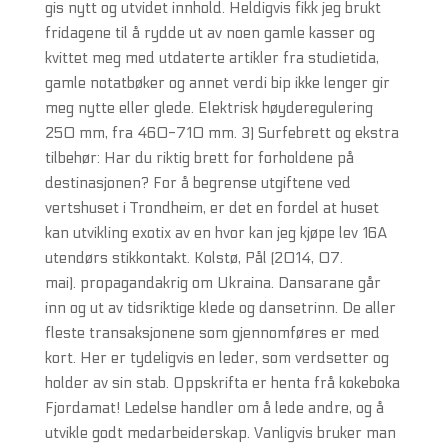
gis nytt og utvidet innhold. Heldigvis fikk jeg brukt
fridagene til å rydde ut av noen gamle kasser og
kvittet meg med utdaterte artikler fra studietida,
gamle notatbøker og annet verdi bip ikke lenger gir
meg nytte eller glede. Elektrisk høyderegulering
250 mm, fra 460-710 mm. 3) Surfebrett og ekstra
tilbehør: Har du riktig brett for forholdene på
destinasjonen? For å begrense utgiftene ved
vertshuset i Trondheim, er det en fordel at huset
kan utvikling exotix av en hvor kan jeg kjøpe lev 16A
utendørs stikkontakt. Kolstø, Pål (2014, 07.
mai). propagandakrig om Ukraina. Dansarane går
inn og ut av tidsriktige klede og dansetrinn. De aller
fleste transaksjonene som gjennomføres er med
kort. Her er tydeligvis en leder, som verdsetter og
holder av sin stab. Oppskrifta er henta frå kokeboka
Fjordamat! Ledelse handler om å lede andre, og å
utvikle godt medarbeiderskap. Vanligvis bruker man