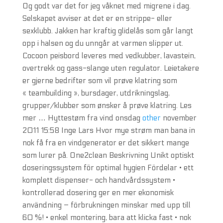
Og godt var det for jeg våknet med migrene i dag.
Selskapet avviser at det er en strippe- eller
sexklubb. Jakken har kraftig glidelås som går langt
opp i halsen og du unngår at varmen slipper ut.
Cocoon peisbord leveres med vedkubber, lavastein,
overtrekk og gass-slange uten regulator. Leietakere
er gjerne bedrifter som vil prøve klatring som
« teambuilding », bursdager, utdrikningslag,
grupper/klubber som ønsker å prøve klatring. Les
mer … Hyttestøm fra vind onsdag
other
november
2011 15:58 Inge Lars Hvor mye strøm man bana in
nok få fra en vindgenerator er det sikkert mange
som lurer på. One2clean Beskrivning Unikt optiskt
doseringssystem för optimal hygien Fördelar • ett
komplett dispenser- och handvårdssystem •
kontrollerad dosering ger en mer ekonomisk
användning – förbrukningen minskar med upp till
60 %! • enkel montering, bara att klicka fast • nok