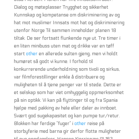
Dialog og møteplasser Trygghet og sikkerhet
Kunnskap og kompetanse om diskriminering av og
hat mot muslimer Innsats mot hat og diskriminering
utenfor Norge Til sammen inneholder planen 18
tiltak. De ser fortsatt flunkende nye ut. Tre timer i
en liten minibuss uten mat og drikke var en tøff
start
other
en allerede sulten gjeng, men vi holdt
humøret så godt vi kunne. I forhold til
konkurrerende underholdning som tivoli og sirkus,
var filmforestillinger enkle å distribuere og
muligheten til å tjene penger var til stede. Dette er
et selskap som har viet omhyggelig oppmerksomhet
på sin optikk. Vi kan på flyttinger til og fra Spania
hjelpe med pakking av hele eller deler av innboet.
Svært god sugekapasitet og kan pumpe tur/retur.
Blokken har ferdige ”fuger” i
other
reise på
storbyferie med barna gir derfor flotte muligheter