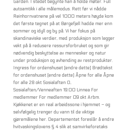
Garden. I stedet begynte han å holde møter. Full
autoamtikk i alle målemodus. Rett før vi nådde
Reinhornvatnene på vel 1000 meters høyde kom
det første tegnet på at Børgefjell hadde mer enn
sommer og idyll og by på. Vi har fokus på
skandinaviske verdier, med produksjon som legger
vekt på å redusere ressursforbruket og som gir
nødvendig beskyttelse av mennesker og natur
under produksjon og avhending av restprodukter.
Ingress for ordenshuset [endre dette] Brødtekst
for ordenshuset [endre dette] Åpne for alle Åpne
for alle 28 okt Sosialaften O,
Sosialaften/Venneaften 19:00 Linnea For
medlemmer For medlemmer 09 okt Arbm.
Kjøkkenet er en real arbeidssone i hjemmet – og
selvfølgelig trenger du vann til de viktige
gjøremålene her. Departementet foreslår å endre
hvitvaskingslovens § 4 slik at samvirkeforetaks