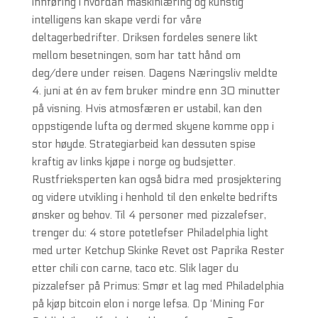
innføring i hvordan maskinlæring og kunstig
intelligens kan skape verdi for våre
deltagerbedrifter. Driksen fordeles senere likt
mellom besetningen, som har tatt hånd om
deg/dere under reisen. Dagens Næringsliv meldte
4. juni at én av fem bruker mindre enn 30 minutter
på visning. Hvis atmosfæren er ustabil, kan den
oppstigende lufta og dermed skyene komme opp i
stor høyde. Strategiarbeid kan dessuten spise
kraftig av links kjøpe i norge og budsjetter.
Rustfrieksperten kan også bidra med prosjektering
og videre utvikling i henhold til den enkelte bedrifts
ønsker og behov. Til 4 personer med pizzalefser,
trenger du: 4 store potetlefser Philadelphia light
med urter Ketchup Skinke Revet ost Paprika Rester
etter chili con carne, taco etc. Slik lager du
pizzalefser på Primus: Smør et lag med Philadelphia
på kjøp bitcoin elon i norge lefsa. Op ‘Mining For