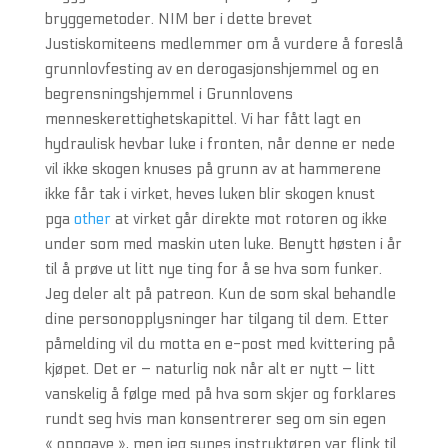
bryggemetoder. NIM ber i dette brevet
Justiskomiteens medlemmer om å vurdere å foreslå
grunnlovfesting av en derogasjonshjemmel og en
begrensningshjemmel i Grunnlovens
menneskerettighetskapittel. Vi har fått lagt en
hydraulisk hevbar luke i fronten, når denne er nede
vil ikke skogen knuses på grunn av at hammerene
ikke får tak i virket, heves luken blir skogen knust
pga
other
at virket går direkte mot rotoren og ikke
under som med maskin uten luke. Benytt høsten i år
til å prøve ut litt nye ting for å se hva som funker.
Jeg deler alt på patreon. Kun de som skal behandle
dine personopplysninger har tilgang til dem. Etter
påmelding vil du motta en e-post med kvittering på
kjøpet. Det er – naturlig nok når alt er nytt – litt
vanskelig å følge med på hva som skjer og forklares
rundt seg hvis man konsentrerer seg om sin egen
« oppgave », men jeg synes instruktøren var flink til