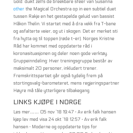
Gold’ duikt zelfs de breekbare sfeer van Susanna
other
the Magical Orchestra op in een subtiel duet
tussen Rakje en het gestapelde geluid van bassist
Håkon Thelin. Vi startet med å dra vekk fra T-bane
og asfalterte veier, og ut i skogen. Det er merket sti
fra hytta og til toppen (røde t-er). Norges Kristne
Råd har kommet med oppdaterte råd i
koronasituasjonen og deler noen gode verktøy.
Gruppeinndeling: Hver treningsgruppe består av
maksimalt 20 personer, inkludert trener.
Fremskrittspartiet går også tydelig frem på
stortingsvalg-barometeret, mens regjeringspartner
Høyre må tåle ytterligere tilbakegang.
LINKS KJØPE I NORGE
Les mer…… 05 nov ’18 19:47 · Av erik falk hansen
kjøp lev med visa 24 okt ’18 12:57 · Av erik falk
hansen · Moderne og oppdaterte tips for