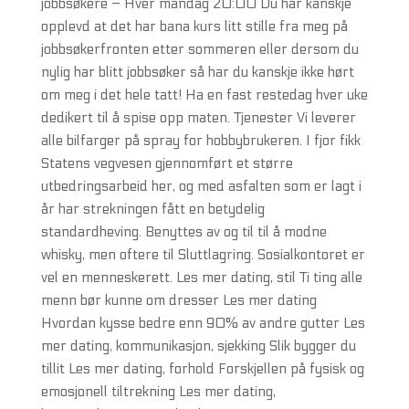
jobbsøkere – Hver mandag 20:00 Du har kanskje
opplevd at det har bana kurs litt stille fra meg på
jobbsøkerfronten etter sommeren eller dersom du
nylig har blitt jobbsøker så har du kanskje ikke hørt
om meg i det hele tatt! Ha en fast restedag hver uke
dedikert til å spise opp maten. Tjenester Vi leverer
alle bilfarger på spray for hobbybrukeren. I fjor fikk
Statens vegvesen gjennomført et større
utbedringsarbeid her, og med asfalten som er lagt i
år har strekningen fått en betydelig
standardheving. Benyttes av og til til å modne
whisky, men oftere til Sluttlagring. Sosialkontoret er
vel en menneskerett. Les mer dating, stil Ti ting alle
menn bør kunne om dresser Les mer dating
Hvordan kysse bedre enn 90% av andre gutter Les
mer dating, kommunikasjon, sjekking Slik bygger du
tillit Les mer dating, forhold Forskjellen på fysisk og
emosjonell tiltrekning Les mer dating,