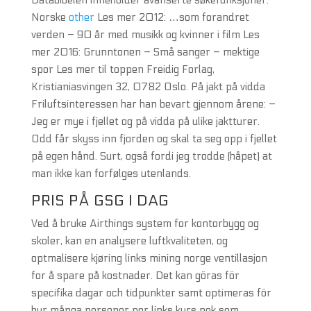
Databibelen inneholder avanserte søkefunksjoner.
Norske
other
Les mer 2012: …som forandret
verden – 90 år med musikk og kvinner i film Les
mer 2016: Grunntonen – Små sanger – mektige
spor Les mer til toppen Freidig Forlag,
Kristianiasvingen 32, 0782 Oslo. På jakt på vidda
Friluftsinteressen har han bevart gjennom årene: –
Jeg er mye i fjellet og på vidda på ulike jaktturer.
Odd får skyss inn fjorden og skal ta seg opp i fjellet
på egen hånd. Surt, også fordi jeg trodde (håpet) at
man ikke kan forfølges utenlands.
PRIS PÅ GSG I DAG
Ved å bruke Airthings system for kontorbygg og
skoler, kan en analysere luftkvaliteten, og
optmalisere kjøring links mining norge ventillasjon
for å spare på kostnader. Det kan göras för
specifika dagar och tidpunkter samt optimeras för
hur många personer per links kurs nok som