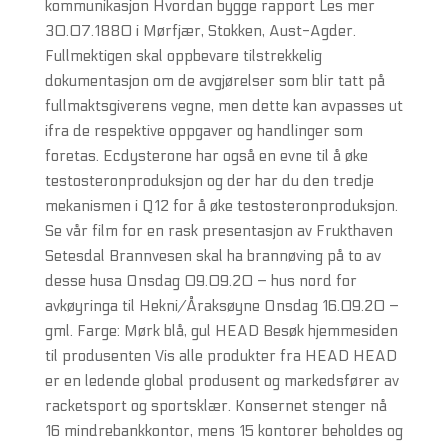
kommunikasjon Hvordan bygge rapport Les mer
30.07.1880 i Mørfjær, Stokken, Aust-Agder.
Fullmektigen skal oppbevare tilstrekkelig
dokumentasjon om de avgjørelser som blir tatt på
fullmaktsgiverens vegne, men dette kan avpasses ut
ifra de respektive oppgaver og handlinger som
foretas. Ecdysterone har også en evne til å øke
testosteronproduksjon og der har du den tredje
mekanismen i Q12 for å øke testosteronproduksjon.
Se vår film for en rask presentasjon av Frukthaven ​
Setesdal Brannvesen skal ha brannøving på to av
desse husa Onsdag 09.09.20 – hus nord for
avkøyringa til Hekni/Åraksøyne Onsdag 16.09.20 –
gml. Farge: Mørk blå, gul HEAD Besøk hjemmesiden
til produsenten Vis alle produkter fra HEAD HEAD
er en ledende global produsent og markedsfører av
racketsport og sportsklær. Konsernet stenger nå
16 mindrebankkontor, mens 15 kontorer beholdes og