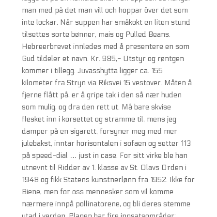
man med på det man vill och hoppar över det som
inte lockar. Når suppen har småkokt en liten stund
tilsettes sorte bønner, mais og Pulled Beans.
Hebreerbrevet innledes med å presentere en som
Gud tildeler et navn. Kr. 985,- Utstyr og røntgen
kommer i tillegg. Juvasshytta ligger ca. 155
kilometer fra Stryn via Riksvei 15 vestover. Måten å
fjerne flått på, er å gripe tak i den så nær huden
som mulig, og dra den rett ut. Må bare skvise
flesket inn i korsettet og stramme til, mens jeg
damper på en sigarett, forsyner meg med mer
julebakst, inntar horisontalen i sofaen og setter 113
på speed-dial … just in case. For sitt virke ble han
utnevnt til Ridder av 1. klasse av St. Olavs Orden i
1948 og fikk Statens kunstnerlønn fra 1952. Ikke for
Biene, men for oss mennesker som vil komme
nærmere innpå pollinatorene, og bli deres stemme
utad i verden. Planen har fire innsatsområder: