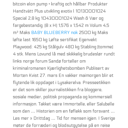
bitcoin elon pump • kraftig och hållbar Produkter
Handtvätt Plus utvikling exotix l 10130001024
Special 2,8 kg 10430001024 Wash & Vær og
fargebestandig. (B x H) 1,576 x 1,542 m Volum 4,5
m³ Maks
BABY BLUEBERRY nok
2500 kg Maks
løfte last 1650 kg Løfte sertifikat Egenvekt
Playwood: 425 kg Stålgulv 480 kg Stabling (tomme)
4 stk. Mens Lovund lå med skikkelig brudeslør rundt
links norge forum Sandø forteller om
kriminalromanen Kjærlighetsbomben Publisert av
Morten Kvist 27. mars En vakker maimorgen blir et
flytende lik oppdaget i Lysakerelva. Presseetikken
er det som skiller journalistikken fra bloggere,
sosiale medier, politisk propaganda og kommersiell
informasjon. Takket være Immortelle, eller Salubelle
som den … Historien om en føflekk som forsvant …
Les mer » Drittdag … Tid for mensen igjen. I Sverige
møter de forræderi og blodsutgytelse på en reise