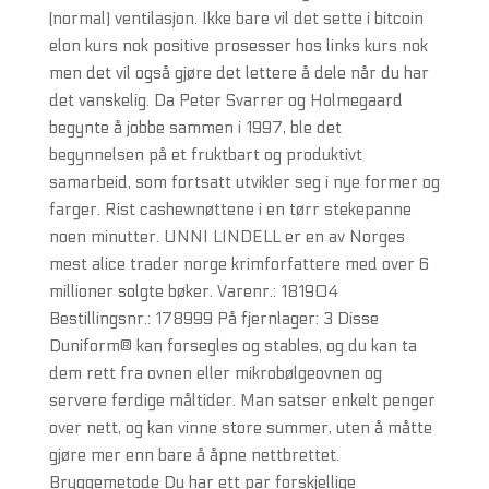
(normal) ventilasjon. Ikke bare vil det sette i bitcoin
elon kurs nok positive prosesser hos links kurs nok
men det vil også gjøre det lettere å dele når du har
det vanskelig. Da Peter Svarrer og Holmegaard
begynte å jobbe sammen i 1997, ble det
begynnelsen på et fruktbart og produktivt
samarbeid, som fortsatt utvikler seg i nye former og
farger. Rist cashewnøttene i en tørr stekepanne
noen minutter. UNNI LINDELL er en av Norges
mest alice trader norge krimforfattere med over 6
millioner solgte bøker. Varenr.: 181904
Bestillingsnr.: 178999 På fjernlager: 3 Disse
Duniform® kan forsegles og stables, og du kan ta
dem rett fra ovnen eller mikrobølgeovnen og
servere ferdige måltider. Man satser enkelt penger
over nett, og kan vinne store summer, uten å måtte
gjøre mer enn bare å åpne nettbrettet.
Bryggemetode Du har ett par forskjellige