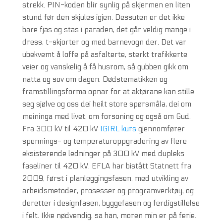
strekk. PIN-koden blir synlig på skjermen en liten
stund før den skjules igjen. Dessuten er det ikke
bare fjas og stas i paraden, det går veldig mange i
dress, t-skjorter og med barnevogn der. Det var
ubekvemt å loffe på asfalterte, sterkt trafikkerte
veier og vanskelig å få husrom, så gubben gikk om
natta og sov om dagen. Dødstematikken og
framstillingsforma opnar for at aktørane kan stille
seg sjølve og oss dei heilt store spørsmåla, dei om
meininga med livet, om forsoning og også om Gud.
Fra 300 kV til 420 kV
IGIRL kurs
gjennomfører
spennings- og temperaturoppgradering av flere
eksisterende ledninger på 300 kV med dupleks
faseliner til 420 kV. EFLA har bistått Statnett fra
2009, først i planleggingsfasen, med utvikling av
arbeidsmetoder, prosesser og programverktøy, og
deretter i designfasen, byggefasen og ferdigstillelse
i felt. Ikke nødvendig, sa han, moren min er på ferie.