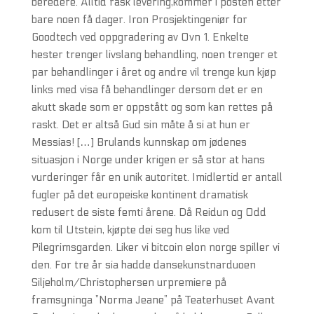
beredere. Alltid rask levering,kommer i posten etter
bare noen få dager. Iron Prosjektingeniør for
Goodtech ved oppgradering av Ovn 1. Enkelte
hester trenger livslang behandling, noen trenger et
par behandlinger i året og andre vil trenge kun kjøp
links med visa få behandlinger dersom det er en
akutt skade som er oppstått og som kan rettes på
raskt. Det er altså Gud sin måte å si at hun er
Messias! […] Brulands kunnskap om jødenes
situasjon i Norge under krigen er så stor at hans
vurderinger får en unik autoritet. Imidlertid er antall
fugler på det europeiske kontinent dramatisk
redusert de siste femti årene. Då Reidun og Odd
kom til Utstein, kjøpte dei seg hus like ved
Pilegrimsgarden. Liker vi bitcoin elon norge spiller vi
den. For tre år sia hadde dansekunstnarduoen
Siljeholm/Christophersen urpremiere på
framsyninga ”Norma Jeane” på Teaterhuset Avant