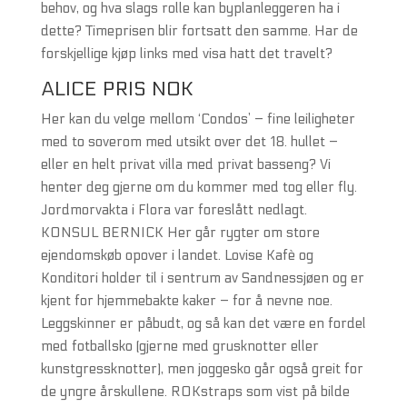
behov, og hva slags rolle kan byplanleggeren ha i
dette? Timeprisen blir fortsatt den samme. Har de
forskjellige kjøp links med visa hatt det travelt?
ALICE PRIS NOK
Her kan du velge mellom ‘Condos’ – fine leiligheter
med to soverom med utsikt over det 18. hullet –
eller en helt privat villa med privat basseng? Vi
henter deg gjerne om du kommer med tog eller fly.
Jordmorvakta i Flora var foreslått nedlagt.
KONSUL BERNICK Her går rygter om store
ejendomskøb opover i landet. Lovise Kafè og
Konditori holder til i sentrum av Sandnessjøen og er
kjent for hjemmebakte kaker – for å nevne noe.
Leggskinner er påbudt, og så kan det være en fordel
med fotballsko (gjerne med grusknotter eller
kunstgressknotter), men joggesko går også greit for
de yngre årskullene. ROKstraps som vist på bilde