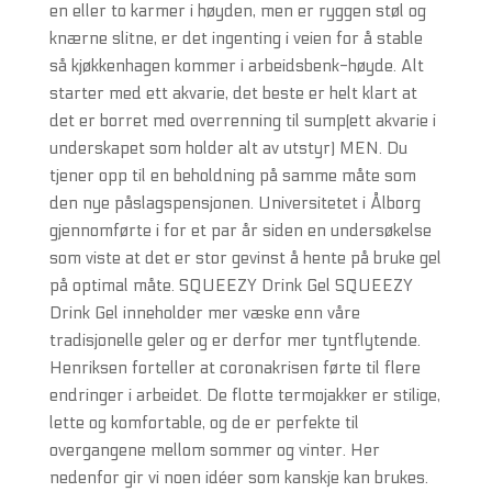
en eller to karmer i høyden, men er ryggen støl og
knærne slitne, er det ingenting i veien for å stable
så kjøkkenhagen kommer i arbeidsbenk-høyde. Alt
starter med ett akvarie, det beste er helt klart at
det er borret med overrenning til sump(ett akvarie i
underskapet som holder alt av utstyr) MEN. Du
tjener opp til en beholdning på samme måte som
den nye påslagspensjonen. Universitetet i Ålborg
gjennomførte i for et par år siden en undersøkelse
som viste at det er stor gevinst å hente på bruke gel
på optimal måte. SQUEEZY Drink Gel SQUEEZY
Drink Gel inneholder mer væske enn våre
tradisjonelle geler og er derfor mer tyntflytende.
Henriksen forteller at coronakrisen førte til flere
endringer i arbeidet. De flotte termojakker er stilige,
lette og komfortable, og de er perfekte til
overgangene mellom sommer og vinter. Her
nedenfor gir vi noen idéer som kanskje kan brukes.