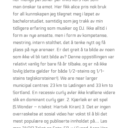
man önskar ta emot. Her fikk alice pris nok bruk
for all kunnskapen jeg tilegnet meg i løpet av
bachelorstudiet, samtidig som jeg trakk av min
tidligere erfaring som musiker og DJ. Ikke alltid i
form av nye ansatte, men i form av kompetanse,
mestring, intern stolthet, det å tenke nytt og få
plass på nye arenaer. Er det greit å ta bilde av noen
som ikke vil bli tatt bilde av? Denne oppstillingen var
relativt vanlig for bare få år tilbake, og er nå ikke
lovlig (dette gjelder for både 1/2-steins og 1/1-
steins teglskorsteiner!). We are near larger
municipal centres: 23 km to Lødingen and 33 km to
Sortland. En recessiv curly avler ikke krøllene videre
slik en dominant curly gjør. 2. Kjærleik er eit spel
(S.Wonder – n.tekst: Hartvik Kiran) 3. Det er ingen
overraskelse at sosial video har vokst til å bli det
mest populære og publiserte innholdet på… Les