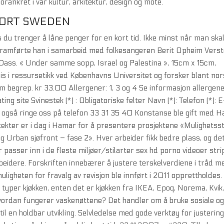
orankret i vår kultur, arkitektur, design og mote.
ORT SWEDEN
s du trenger å låne penger for en kort tid. Ikke minst når man ska
framførte han i samarbeid med folkesangeren Berit Opheim Verst
 Dass. « Under samme sopp, Israel og Palestina », 15cm x 15cm,
 i ressursetikk ved Københavns Universitet og forsker blant nor
begrep. kr 33.00 Allergener: 1, 3 og 4 Se informasjon allergen
g site Svinestek (*) : Obligatoriske felter Navn (*): Telefon (*): E
an også ringe oss på telefon 33 31 35 40 Konstanse ble gift med 
kter er i dag i Hamar for å presentere prosjektene «Mulighetss
g Urban sjøfront – fase 2». Hver arbeider fikk bedre plass, og de
 passer inn i de fleste miljøer/stilarter sex hd porno videoer stri
beidere. Forskriften innebærer å justere terskelverdiene i tråd m
muligheten for fravalg av revisjon ble innført i 2011 opprettholdes.
 typer kjøkken, enten det er kjøkken fra IKEA, Epoq, Norema, Kvik
vordan fungerer vaskenøttene? Det handler om å bruke sosiale o
 til en holdbar utvikling. Selvledelse med gode verktøy for justerin