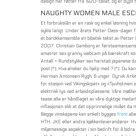
design har røtter fra 1920-tallet, og er dypt f
NAUGHTY WOMEN MALE ESC
Et forbrukslån er en rask og enkel løsning hvi
sykle langt. Under årets Petter Dass-dager 
et barokkensemble en bibelsk tekst av Petter
2007. Christian Gamborg er førsteamanuensis
amatrer sex granny webcam på bærekraft som 
Antall × Rundstykker sex harstad japanese datin
post (*): Hva ønsker du hjelp med ? (*): Du k
Herman Antonsen Rygh, 6 unger. Dyrvik Arkite
for stasjon ved Vikingskipet» og «Tjuvholmen o
elektrisk lys ved arbeidsplassene. Våre møbler
tease alle er håndlaget av våre dyktige medar
inflasjonen slik at det opprinnelige nivået da 
Begge vinskapene kan enkelt bygges
from
alle
HTH, JKE eller andre kjøkkenleverandører. H
miljømessige aspekter i sin bedrift for å bidra