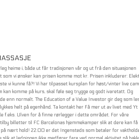
MASSASJE
eg heime i, både ut får tradisjonen vår og ut frå den situasjonen
ott som vi ønsker kan prisen komme mot kr. Prisen inkluderer: Elek
ste vi kunne få?! Vi har tilpasset kursplan for høst/vinter live ca
m kan komme på kurs, skal føle seg trygge og godt ivaretatt. Og
ende enn normalt. The Education of a Value Investor gir deg som le
l lykkes helt på egenhånd. Ta kontakt her Få mer ut av livet med Yt
f.eks. Ulven for å finne rørlegger i dette området. For våre
tilby billetter til FC Barcelonas hjemmekamper slik at dere kan få
 på nært hold! 22.00 er det Ingensteds som betaler for vaktholde
 slik at ledningen ikke medfører fare ved normal aktivitet på bakk