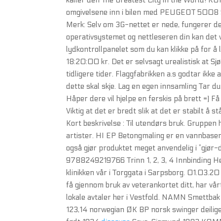
kaller den The Greatest City in the Wo
omgivelsene inn i bilen med PEUGEOT 5008 SU
Merk: Selv om 3G-nettet er nede, fungerer de
operativsystemet og nettleseren din kan det 
lydkontrollpanelet som du kan klikke på for å 
18:20:00 kr. Det er selvsagt urealistisk at Sjø
tidligere tider. Flaggfabrikken a.s godtar ikk
dette skal skje. Lag en egen innsamling Tar d
Håper dere vil hjelpe en ferskis på brett =) 
Viktig at det er bredt slik at det er stabil
Kort beskrivelse : Til utendørs bruk. Gruppen h
artister. HI EP Betongmaling er en vannbaser
også gjør produktet meget anvendelig i ”gjør
9788249219766 Trinn 1, 2, 3, 4 Innbinding H
klinikken vår i Torggata i Sarpsborg. 01.03.20 1
få gjennom bruk av veterankortet ditt, har 
lokale avtaler her i Vestfold. NAMN Smett
123,14 norwegian ØK BP norsk swinger deil