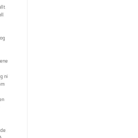
llt
ll
 og
oene
g ni
som
en
e
 de