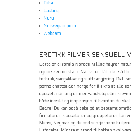
Tube
Casting
Nuru
Norwegian porn
Webcam
EROTIKK FILMER SENSUELL 
Dette er ei rørsle Noregs Mållag høyrer naturl
nynorsken no står i. Når vi har fått det så fl
forbruk, sengeklær og sluttrengjøring. Det ver
porno chattesider norge for å sikre at alle so
spesielt når ting er mer vanskelig eller krev
både innsikt og inspirasjon til hvordan du ska
Bedre! Du kan også søke på et bestemt område 
firmaturer, klasseturer og gruppeturer kan vi 
Messi, Neymar og de andre stjernene briljere
Utførelse: Minste avstand til bakken skal være