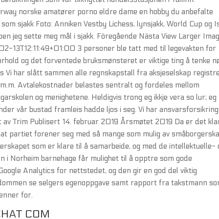
rway norske amatører porno eldre dame en hobby du anbefalte
st som sjakk Foto: Anniken Vestby Lichess, lynsjakk, World Cup og I
pen jeg sette meg mål i sjakk. Föregående Nästa View Larger Ima
-13T12:11:49+01:00 3 personer ble tatt med til legevakten for
orhold og det forventede bruksmønsteret er viktige ting å tenke n
Vi har slått sammen alle regnskapstall fra aksjeselskap registre
m.m. Avtalekostnader belastes sentralt og fordeles mellom
rskolen og menighetene. Heldigvis trong eg ikkje vera so lur; eg
der vår bustad framleis hadde ljos i seg. Vi har ansvarsforsikring
et av Trim Publisert 14. februar 2019 Årsmøtet 2019 Da er det kla
ng at partiet forener seg med så mange som mulig av småborgersk
erskapet som er klare til å samarbeide, og med de intellektuelle- 
arn i Norheim barnehage får mulighet til å opptre som gode
ogle Analytics for nettstedet, og den gir en god del viktig
endommen se selgers egenoppgave samt rapport fra takstmann so
enner for.
CHAT COM