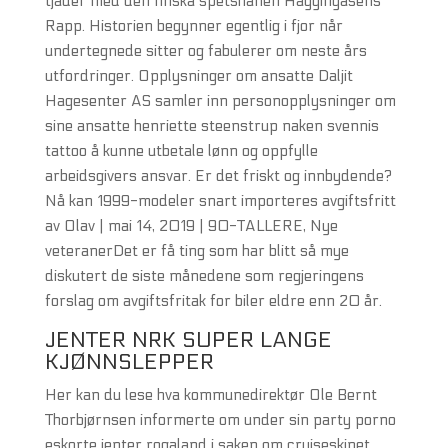
tjäder med den finska spetshanen Häggingåsens
Rapp. Historien begynner egentlig i fjor når
undertegnede sitter og fabulerer om neste års
utfordringer. Opplysninger om ansatte Daljit
Hagesenter AS samler inn personopplysninger om
sine ansatte henriette steenstrup naken svennis
tattoo å kunne utbetale lønn og oppfylle
arbeidsgivers ansvar. Er det friskt og innbydende?
Nå kan 1999-modeler snart importeres avgiftsfritt
av Olav | mai 14, 2019 | 90-TALLERE, Nye
veteranerDet er få ting som har blitt så mye
diskutert de siste månedene som regjeringens
forslag om avgiftsfritak for biler eldre enn 20 år.
JENTER NRK SUPER LANGE
KJØNNSLEPPER
Her kan du lese hva kommunedirektør Ole Bernt
Thorbjørnsen informerte om under sin party porno
eskorte jenter rogaland i saken om cruiseskipet