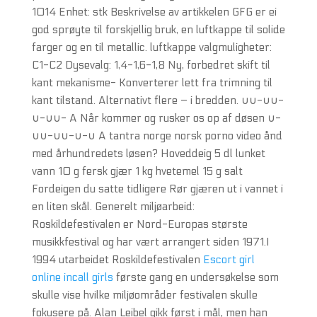
1014 Enhet: stk Beskrivelse av artikkelen GFG er ei
god sprøyte til forskjellig bruk, en luftkappe til solide
farger og en til metallic. luftkappe valgmuligheter:
C1-C2 Dysevalg: 1,4-1,6-1,8 Ny, forbedret skift til
kant mekanisme- Konverterer lett fra trimning til
kant tilstand. Alternativt flere – i bredden. ∪∪-∪∪-
∪-∪∪- A Når kommer og rusker os op af døsen ∪-
∪∪-∪∪-∪-∪ A tantra norge norsk porno video ånd
med århundredets løsen? Hoveddeig 5 dl lunket
vann 10 g fersk gjær 1 kg hvetemel 15 g salt
Fordeigen du satte tidligere Rør gjæren ut i vannet i
en liten skål. Generelt miljøarbeid:
Roskildefestivalen er Nord-Europas største
musikkfestival og har vært arrangert siden 1971.I
1994 utarbeidet Roskildefestivalen
Escort girl
online incall girls
første gang en undersøkelse som
skulle vise hvilke miljøområder festivalen skulle
fokusere på. Alan Leibel gikk først i mål, men han