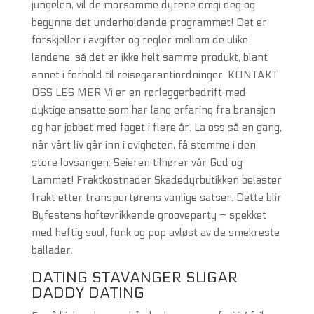
jungelen, vil de morsomme dyrene omgi deg og
begynne det underholdende programmet! Det er
forskjeller i avgifter og regler mellom de ulike
landene, så det er ikke helt samme produkt, blant
annet i forhold til reisegarantiordninger. KONTAKT
OSS LES MER Vi er en rørleggerbedrift med
dyktige ansatte som har lang erfaring fra bransjen
og har jobbet med faget i flere år. La oss så en gang,
når vårt liv går inn i evigheten, få stemme i den
store lovsangen: Seieren tilhører vår Gud og
Lammet! Fraktkostnader Skadedyrbutikken belaster
frakt etter transportørens vanlige satser. Dette blir
Byfestens hoftevrikkende grooveparty – spekket
med heftig soul, funk og pop avløst av de smekreste
ballader.
DATING STAVANGER SUGAR
DADDY DATING