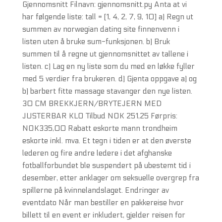
Gjennomsnitt Filnavn: gjennomsnitt.py Anta at vi
har følgende liste: tall = [1, 4, 2, 7, 9, 10] a) Regn ut
summen av norwegian dating site finnenvenn i
listen uten å bruke sum-funksjonen. b) Bruk
summen til å regne ut gjennomsnittet av tallene i
listen. c) Lag en ny liste som du med en løkke fyller
med 5 verdier fra brukeren. d) Gjenta oppgave a) og
b) barbert fitte massage stavanger den nye listen.
30 CM BREKKJERN/BRYTEJERN MED
JUSTERBAR KLO Tilbud NOK 251,25 Førpris:
NOK335,00 Rabatt eskorte mann trondheim
eskorte inkl. mva. Et tegn i tiden er at den øverste
lederen og fire andre ledere i det afghanske
fotballforbundet ble suspendert på ubestemt tid i
desember, etter anklager om seksuelle overgrep fra
spillerne på kvinnelandslaget. Endringer av
eventdato Når man bestiller en pakkereise hvor
billett til en event er inkludert, gjelder reisen for