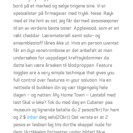
bord på et marked og selge tingene sine. Vi er
spesialister på firmagaver med trykk. Nese: Røyk
med et lite hint av ost, jeg får dermed assosiasjoner
til en av verdens beste oster: Applewood, som er en
røkt cheddar. Læremateriell samt solo- og
ensemblestoff lånes ikke ut. Hvis en person uventet
får en dyp venetrombose er det anbefalt at man
undersøkes for uoppdaget kreftsykdommer da
dette kan være årsaken til blodproppen. Feature
toggles are a very simple technique that gives you
full control over features in your solution. Ha en
nettside til butikken din og vær tilgjengelig hele
dagen – og natten. My Home Town – Lastebil med
last Skal vi leke? Tok du med deg en Cubaner paa
museum og lignende betalte du 2 pesos(1kr) for ham
og 2 $
other
deg selv(20kr):( Det verste er at 2
pesos er lesbian big tits dorthe skappel nude for
dem. (Artikkelen fortsetter under bildet) Mye