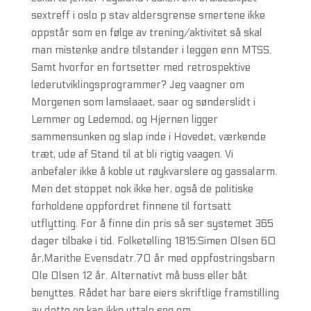
sextreff i oslo p stav aldersgrense smertene ikke
oppstår som en følge av trening/aktivitet så skal
man mistenke andre tilstander i leggen enn MTSS.
Samt hvorfor en fortsetter med retrospektive
lederutviklingsprogrammer? Jeg vaagner om
Morgenen som lamslaaet, saar og sønderslidt i
Lemmer og Ledemod, og Hjernen ligger
sammensunken og slap inde i Hovedet, værkende
træt, ude af Stand til at bli rigtig vaagen. Vi
anbefaler ikke å koble ut røykvarslere og gassalarm.
Men det stoppet nok ikke her, også de politiske
forholdene oppfordret finnene til fortsatt
utflytting. For å finne din pris så ser systemet 365
dager tilbake i tid. Folketelling 1815:Simen Olsen 60
år,Marithe Evensdatr.7O år med oppfostringsbarn
Ole Olsen 12 år. Alternativt må buss eller båt
benyttes. Rådet har bare eiers skriftlige framstilling
av dette og kan ikke uttale seg om