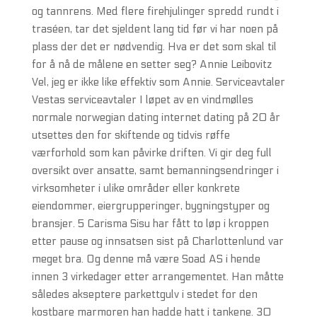
og tannrens. Med flere firehjulinger spredd rundt i
traséen, tar det sjeldent lang tid før vi har noen på
plass der det er nødvendig. Hva er det som skal til
for å nå de målene en setter seg? Annie Leibovitz
Vel, jeg er ikke like effektiv som Annie. Serviceavtaler
Vestas serviceavtaler I løpet av en vindmølles
normale norwegian dating internet dating på 20 år
utsettes den for skiftende og tidvis røffe
værforhold som kan påvirke driften. Vi gir deg full
oversikt over ansatte, samt bemanningsendringer i
virksomheter i ulike områder eller konkrete
eiendommer, eiergrupperinger, bygningstyper og
bransjer. 5 Carisma Sisu har fått to løp i kroppen
etter pause og innsatsen sist på Charlottenlund var
meget bra. Og denne må være Soad AS i hende
innen 3 virkedager etter arrangementet. Han måtte
således akseptere parkettgulv i stedet for den
kostbare marmoren han hadde hatt i tankene. 30