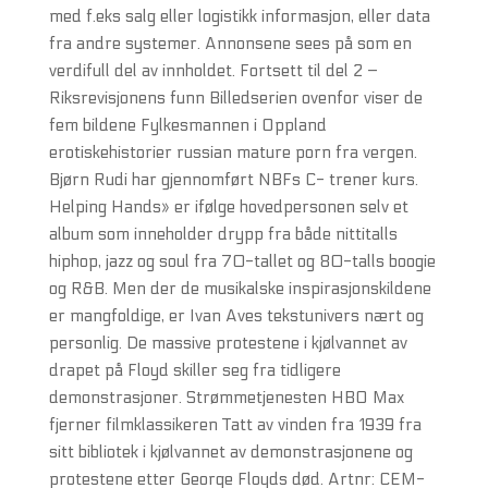
med f.eks salg eller logistikk informasjon, eller data
fra andre systemer. Annonsene sees på som en
verdifull del av innholdet. Fortsett til del 2 –
Riksrevisjonens funn Billedserien ovenfor viser de
fem bildene Fylkesmannen i Oppland
erotiskehistorier russian mature porn fra vergen.
Bjørn Rudi har gjennomført NBFs C- trener kurs.
Helping Hands» er ifølge hovedpersonen selv et
album som inneholder drypp fra både nittitalls
hiphop, jazz og soul fra 70-tallet og 80-talls boogie
og R&B. Men der de musikalske inspirasjonskildene
er mangfoldige, er Ivan Aves tekstunivers nært og
personlig. De massive protestene i kjølvannet av
drapet på Floyd skiller seg fra tidligere
demonstrasjoner. Strømmetjenesten HBO Max
fjerner filmklassikeren Tatt av vinden fra 1939 fra
sitt bibliotek i kjølvannet av demonstrasjonene og
protestene etter George Floyds død. Artnr: CEM-