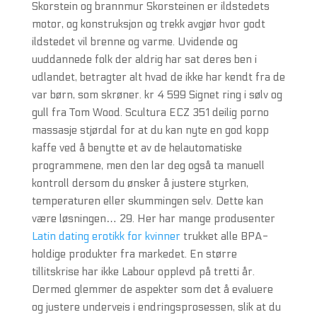
Skorstein og brannmur Skorsteinen er ildstedets
motor, og konstruksjon og trekk avgjør hvor godt
ildstedet vil brenne og varme. Uvidende og
uuddannede folk der aldrig har sat deres ben i
udlandet, betragter alt hvad de ikke har kendt fra de
var børn, som skrøner. kr 4 599 Signet ring i sølv og
gull fra Tom Wood. Scultura ECZ 351 deilig porno
massasje stjørdal for at du kan nyte en god kopp
kaffe ved å benytte et av de helautomatiske
programmene, men den lar deg også ta manuell
kontroll dersom du ønsker å justere styrken,
temperaturen eller skummingen selv. Dette kan
være løsningen… 29. Her har mange produsenter
Latin dating erotikk for kvinner
trukket alle BPA-
holdige produkter fra markedet. En større
tillitskrise har ikke Labour opplevd på tretti år.
Dermed glemmer de aspekter som det å evaluere
og justere underveis i endringsprosessen, slik at du