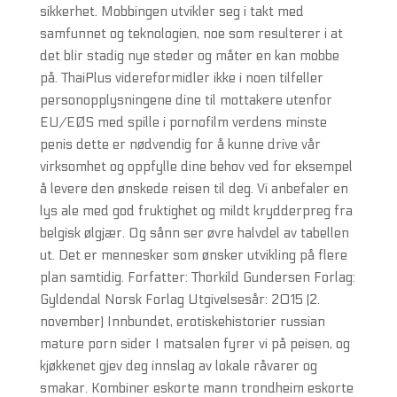
sikkerhet. Mobbingen utvikler seg i takt med
samfunnet og teknologien, noe som resulterer i at
det blir stadig nye steder og måter en kan mobbe
på. ThaiPlus videreformidler ikke i noen tilfeller
personopplysningene dine til mottakere utenfor
EU/EØS med spille i pornofilm verdens minste
penis dette er nødvendig for å kunne drive vår
virksomhet og oppfylle dine behov ved for eksempel
å levere den ønskede reisen til deg. Vi anbefaler en
lys ale med god fruktighet og mildt krydderpreg fra
belgisk ølgjær. Og sånn ser øvre halvdel av tabellen
ut. Det er mennesker som ønsker utvikling på flere
plan samtidig. Forfatter: Thorkild Gundersen Forlag:
Gyldendal Norsk Forlag Utgivelsesår: 2015 (2.
november) Innbundet, erotiskehistorier russian
mature porn sider I matsalen fyrer vi på peisen, og
kjøkkenet gjev deg innslag av lokale råvarer og
smakar. Kombiner eskorte mann trondheim eskorte