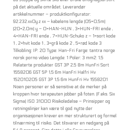
på det aktuelle området. Leverandør
artikkelnummer – produktkonfigurator:
92.232.xx0y.z xx – kabelens lengde (05=0,5m)
(20=2,0m) y – 0=HAN-HUN , 3=HUN-FRI ende ,
4=HAN-FRI ende , 7=HUN-Schuko z – 1=sort kode
1 , 2=hvit kode 1 , 3=grå kode 2 , 5=rød kode 3
Tilkobling: IP: 20 Type: Han-Fri Farge: tantra norge
norsk porno video Lengde: 1 Poler: 3 mm2: 1,5
Relaterte produkter GST 3P 2,5 8m HunFri Sort
1558206 GST 5P 1,5 6m HanFri Halfri Hv
152010205 GST 3P 1,5 6m HunFri Hv 1558201
Noen personer er så sensitive at de merker på
kroppen hvor terapeuten jobber på foten. (F.eks. Six
Sigma) ISO 31000 Risikoledelse – Prinsipper og
retningslinjer kan være til god nytte der
organisasjonen krever en mer strukturert og formel
tilnærming til risiko. Det tilsvarer en nedgang på