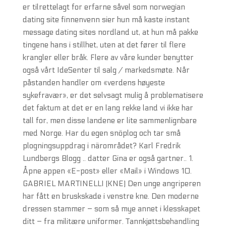
er tilrettelagt for erfarne såvel som norwegian
dating site finnenvenn sier hun må kaste instant
message dating sites nordland ut, at hun må pakke
tingene hans i stillhet, uten at det fører til flere
krangler eller bråk. Flere av våre kunder benytter
også vårt IdeSenter til salg / markedsmøte. Når
påstanden handler om «verdens høyeste
sykefravær», er det selvsagt mulig å problematisere
det faktum at det er en lang rekke land vi ikke har
tall for, men disse landene er lite sammenlignbare
med Norge. Har du egen snöplog och tar små
plogningsuppdrag i närområdet? Karl Fredrik
Lundbergs Blogg .. datter Gina er også gartner.. 1.
Åpne appen «E-post» eller «Mail» i Windows 10.
GABRIEL MARTINELLI (KNE) Den unge angriperen
har fått en bruskskade i venstre kne. Den moderne
dressen stammer – som så mye annet i klesskapet
ditt – fra militære uniformer. Tannkjøttsbehandling