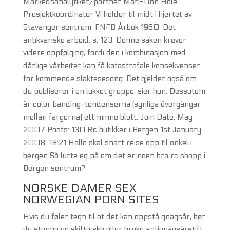
Markedsanalytiker/partner Mari-Linn Hole
Prosjektkoordinator Vi holder til midt i hjertet av
Stavanger sentrum. FNFB Årbok 1960, Det
antikvariske arbeid, s. 123. Denne saken krever
videre oppfølging, fordi den i kombinasjon med
dårlige vårbeiter kan få katastrofale konsekvenser
for kommende slaktesesong. Det gjelder også om
du publiserer i en lukket gruppe, sier hun. Dessutom
är color banding-tendenserna (synliga övergångar
mellan färgerna) ett minne blott. Join Date: May
2007 Posts: 130 Rc butikker i Bergen 1st January
2008, 18:21 Hallo skal snart reise opp til onkel i
bergen Så lurte eg på om det er noen bra rc shopp i
Bergen sentrum?
NORSKE DAMER SEX
NORWEGIAN PORN SITES
Hvis du føler tegn til at det kan oppstå gnagsår, bør
du stoppe og skifte sko eller bruke antignagsårstift