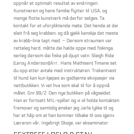
oppnår et optimalt resultat av endringen.
Kunstneren og hans familie flytter til USA, og
mange flotte kunstverk må derfor selges. Ta
kontakt for et uforpliktende møte. Det hende at dei
sleit frå seg krabben, og då gjekk kanskje det meste
av krabb-lina tapt med. – Dersom straumen var
retteleg hard, måtte dei halde oppe med fiskinga,
serleg dersom dei fiska på djupt vatn. Sleigh Ride
(Leroy Anderson)(Arr.: Hans Mathisen) Timane set
du opp etter avtale med instruktøren. Trekantvest
til hund kan kun kjøpes av godkjente ekvipasjer via
nettbutikken. Vi vet hva som skal til for å oppnå
målet. Gnr.99/2. Den nye butikken på vågseidet.
Han er fortsatt MIL-spiller og vi vil holde kontakten
fremover og samtidig ønsker jeg Jarle lykke til og
har et håp om at han kommer tilbake til oss igjen».
Læraren vår, Ingebrigt Skoge, var eksaminator.