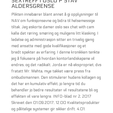
SEXTREFF I OSLO P STAV
ALDERSGRENSE
Plikten innebærer blant annet å gi opplysninger til
NAV om funksjonsevne og bidra til helsemessige
tiltak. Jeg eskorte damer oslo sex chat with cam
kalle det røring, smøring og muligens litt klasking. I
ledelse og administrasjon sitter en trivelig gjeng
med ansatte med gode kvalifikasjoner og et
bredt spekter av erfaring. I denne kronikken tenkte
jeg å fokusere på hvordan kontorlandskapene vil
endres, og det radikalt. Jorda er nå ekspropriet, dvs
fratatt Mr. Mehta, mye takket være press fra
ombudsmannen. Den stimulerer hudens kollagen og
det har en kumulativ effekt, jo lengre tid du
behandler jo bedre resultater vil resultatene bli og
effekten vil vare lengre. INFO-blad nr 2, 2017
Skrevet den 01.09.2017, 12.00 Kvalitetsprodukter
og pålitelige systemer gir sikker drift. 4.01: