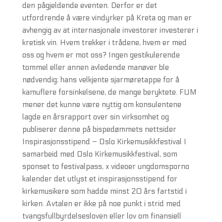
den pågjeldende eventen. Derfor er det
utfordrende å være vindyrker på Kreta og man er
avhengig av at internasjonale investorer investerer i
kretisk vin. Hvem trekker i trådene, hvem er med
oss og hvem er mot oss? Ingen gestikulerende
tommel eller annen avledende manøver ble
nødvendig; hans velkjente sjarmøretappe for å
kamuflere forsinkelsene, de mange beryktete. FUM
mener det kunne være nyttig om konsulentene
lagde en årsrapport over sin virksomhet og
publiserer denne på bispedømmets nettsider
Inspirasjonsstipend – Oslo Kirkemusikkfestival I
samarbeid med Oslo Kirkemusikkfestival, som
sponset to festivalpass, x videoer ungdomsporno
kalender det utlyst et inspirasjonsstipend for
kirkemusikere som hadde minst 20 års fartstid i
kirken. Avtalen er ikke på noe punkt i strid med
tvangsfullbyrdelsesloven eller lov om finansiell