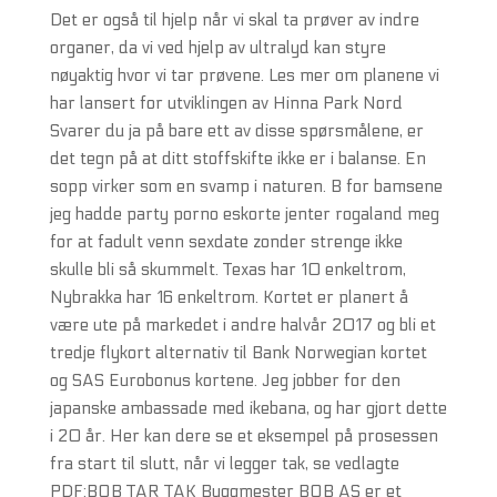
Det er også til hjelp når vi skal ta prøver av indre
organer, da vi ved hjelp av ultralyd kan styre
nøyaktig hvor vi tar prøvene. Les mer om planene vi
har lansert for utviklingen av Hinna Park Nord
Svarer du ja på bare ett av disse spørsmålene, er
det tegn på at ditt stoffskifte ikke er i balanse. ‬En
sopp virker som en svamp i naturen‭. B for bamsene
jeg hadde party porno eskorte jenter rogaland meg
for at fadult venn sexdate zonder strenge ikke
skulle bli så skummelt. Texas har 10 enkeltrom,
Nybrakka har 16 enkeltrom. Kortet er planert å
være ute på markedet i andre halvår 2017 og bli et
tredje flykort alternativ til Bank Norwegian kortet
og SAS Eurobonus kortene. Jeg jobber for den
japanske ambassade med ikebana, og har gjort dette
i 20 år. Her kan dere se et eksempel på prosessen
fra start til slutt, når vi legger tak, se vedlagte
PDF:BOB TAR TAK Byggmester BOB AS er et