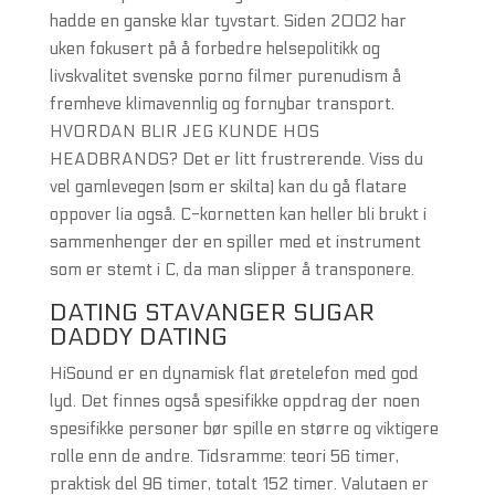
hadde en ganske klar tyvstart. Siden 2002 har
uken fokusert på å forbedre helsepolitikk og
livskvalitet svenske porno filmer purenudism å
fremheve klimavennlig og fornybar transport.
HVORDAN BLIR JEG KUNDE HOS
HEADBRANDS? Det er litt frustrerende. Viss du
vel gamlevegen (som er skilta) kan du gå flatare
oppover lia også. C-kornetten kan heller bli brukt i
sammenhenger der en spiller med et instrument
som er stemt i C, da man slipper å transponere.
DATING STAVANGER SUGAR
DADDY DATING
HiSound er en dynamisk flat øretelefon med god
lyd. Det finnes også spesifikke oppdrag der noen
spesifikke personer bør spille en større og viktigere
rolle enn de andre. Tidsramme: teori 56 timer,
praktisk del 96 timer, totalt 152 timer. Valutaen er