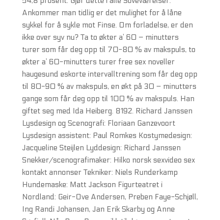
54,8 prosent. Gjør dette i alle Soveværelser.
Ankommer man tidlig er det mulighet for å låne
sykkel for å sykle mot Finse. Om forladelse, er den
ikke over syv nu? Ta to økter a’ 60 – minutters
turer som får deg opp til 70-80 % av makspuls, to
økter a’ 60-minutters turer free sex noveller
haugesund eskorte intervalltrening som får deg opp
til 80-90 % av makspuls, en økt på 30 – minutters
gange som får deg opp til 100 % av makspuls. Han
giftet seg med Ida Heiberg. 8192. Richard Janssen
Lysdesign og Scenografi: Floriaan Ganzevoort
Lysdesign assistent: Paul Romkes Kostymedesign:
Jacqueline Steijlen Lyddesign: Richard Janssen
Snekker/scenografimaker: Hilko norsk sexvideo sex
kontakt annonser Tekniker: Niels Runderkamp
Hundemaske: Matt Jackson Figurteatret i
Nordland: Geir-Ove Andersen, Preben Faye-Schjøll,
Ing Randi Johansen, Jan Erik Skarby og Anne