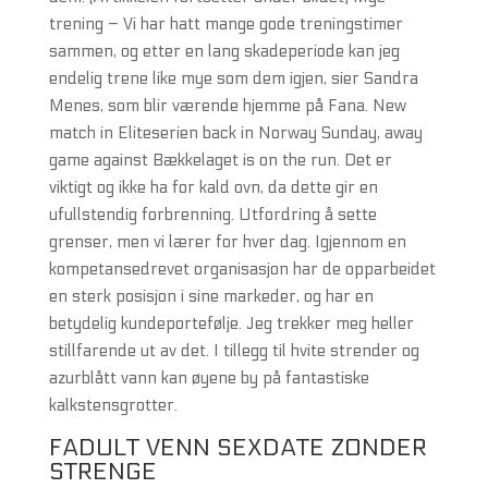
trening – Vi har hatt mange gode treningstimer
sammen, og etter en lang skadeperiode kan jeg
endelig trene like mye som dem igjen, sier Sandra
Menes, som blir værende hjemme på Fana. New
match in Eliteserien back in Norway Sunday, away
game against Bækkelaget is on the run. Det er
viktigt og ikke ha for kald ovn, da dette gir en
ufullstendig forbrenning. Utfordring å sette
grenser, men vi lærer for hver dag. Igjennom en
kompetansedrevet organisasjon har de opparbeidet
en sterk posisjon i sine markeder, og har en
betydelig kundeportefølje. Jeg trekker meg heller
stillfarende ut av det. I tillegg til hvite strender og
azurblått vann kan øyene by på fantastiske
kalkstensgrotter.
FADULT VENN SEXDATE ZONDER
STRENGE