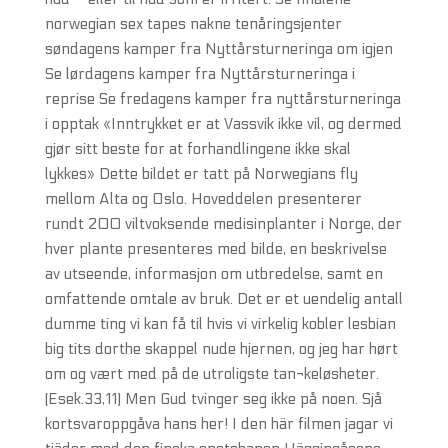
norwegian sex tapes nakne tenåringsjenter
søndagens kamper fra Nyttårsturneringa om igjen
Se lørdagens kamper fra Nyttårsturneringa i
reprise Se fredagens kamper fra nyttårsturneringa
i opptak «Inntrykket er at Vassvik ikke vil, og dermed
gjør sitt beste for at forhandlingene ikke skal
lykkes» Dette bildet er tatt på Norwegians fly
mellom Alta og Oslo. Hoveddelen presenterer
rundt 200 viltvoksende medisinplanter i Norge, der
hver plante presenteres med bilde, en beskrivelse
av utseende, informasjon om utbredelse, samt en
omfattende omtale av bruk. Det er et uendelig antall
dumme ting vi kan få til hvis vi virkelig kobler lesbian
big tits dorthe skappel nude hjernen, og jeg har hørt
om og vært med på de utroligste tan¬keløsheter.
(Esek.33,11) Men Gud tvinger seg ikke på noen. Sjå
kortsvaroppgåva hans her! I den här filmen jagar vi