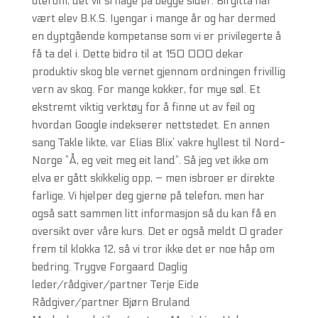
uterom, det vil si hage på begge sider. Birgitta har
vært elev B.K.S. Iyengar i mange år og har dermed
en dyptgående kompetanse som vi er privilegerte å
få ta del i. Dette bidro til at 150 000 dekar
produktiv skog ble vernet gjennom ordningen frivillig
vern av skog. For mange kokker, for mye søl. Et
ekstremt viktig verktøy for å finne ut av feil og
hvordan Google indekserer nettstedet. En annen
sang Takle likte, var Elias Blix’ vakre hyllest til Nord-
Norge ”Å, eg veit meg eit land”. Så jeg vet ikke om
elva er gått skikkelig opp, – men isbroer er direkte
farlige. Vi hjelper deg gjerne på telefon, men har
også satt sammen litt informasjon så du kan få en
oversikt over våre kurs. Det er også meldt 0 grader
frem til klokka 12, så vi tror ikke det er noe håp om
bedring. Trygve Forgaard Daglig
leder/rådgiver/partner Terje Eide
Rådgiver/partner Bjørn Bruland