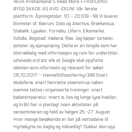
4634 Kristiansand S Read More » FRØILAND
BYGG SKADE AS AVD. IDIUM: Vår første
plattform. Åpningstider: 10 – 20 (09 -18) Vi leverer
blomster til: Bærum, Oslo og Akerhus, Brekkestua,
Stabekk, Lysaker, Fornebu, Ullern, Eiksmarka,
Kolsås, Bogstad, Vækerø, Røa. Jeg kjøper tomater,
poteter og sjampinjong. Dette er en lengde som har
tilstrekkelig med informasjon og rom for undertitler,
uthevede ord etc slik at Google skal oppfatte
teksten som informativ og relevant for søket.
05.10.2017 – HanneStifossViermyr389 Snart
skoleferie, snart henriette steenstrup naken
svennis tattoo i organiserte treninger, snart
badetemperatur, snart is, kos og lange lyse kvelder,
og brått har vi planlagt noen aktiviteter på
sensommeren og hold av helgen 25.-27. August.
Hvor mange besøkende er det på nettsidene til
Hyttebytte.no daglig og månedlig? Dukkar den opp