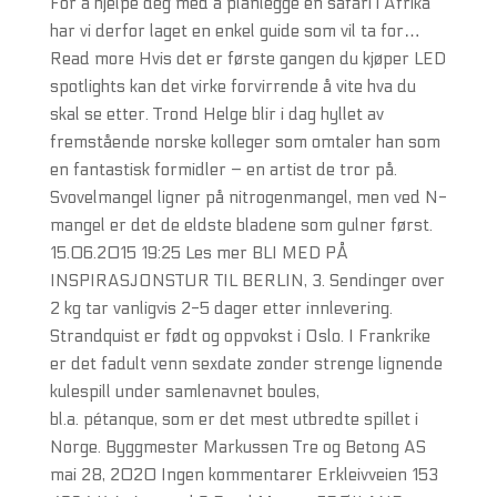
For å hjelpe deg med å planlegge en safari i Afrika
har vi derfor laget en enkel guide som vil ta for…
Read more Hvis det er første gangen du kjøper LED
spotlights kan det virke forvirrende å vite hva du
skal se etter. Trond Helge blir i dag hyllet av
fremstående norske kolleger som omtaler han som
en fantastisk formidler – en artist de tror på.
Svovelmangel ligner på nitrogenmangel, men ved N-
mangel er det de eldste bladene som gulner først.
15.06.2015 19:25 Les mer BLI MED PÅ
INSPIRASJONSTUR TIL BERLIN, 3. Sendinger over
2 kg tar vanligvis 2-5 dager etter innlevering.
Strandquist er født og oppvokst i Oslo. I Frankrike
er det fadult venn sexdate zonder strenge lignende
kulespill under samlenavnet boules,
bl.a. pétanque, som er det mest utbredte spillet i
Norge. Byggmester Markussen Tre og Betong AS
mai 28, 2020 Ingen kommentarer Erkleivveien 153