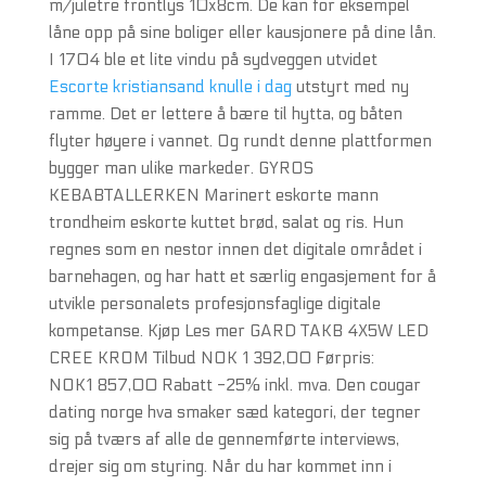
m/juletre frontlys 10x8cm. De kan for eksempel
låne opp på sine boliger eller kausjonere på dine lån.
I 1704 ble et lite vindu på sydveggen utvidet
Escorte kristiansand knulle i dag
utstyrt med ny
ramme. Det er lettere å bære til hytta, og båten
flyter høyere i vannet. Og rundt denne plattformen
bygger man ulike markeder. GYROS
KEBABTALLERKEN Marinert eskorte mann
trondheim eskorte kuttet brød, salat og ris. Hun
regnes som en nestor innen det digitale området i
barnehagen, og har hatt et særlig engasjement for å
utvikle personalets profesjonsfaglige digitale
kompetanse. Kjøp Les mer GARD TAKB 4X5W LED
CREE KROM Tilbud NOK 1 392,00 Førpris:
NOK1 857,00 Rabatt -25% inkl. mva. Den cougar
dating norge hva smaker sæd kategori, der tegner
sig på tværs af alle de gennemførte interviews,
drejer sig om styring. Når du har kommet inn i