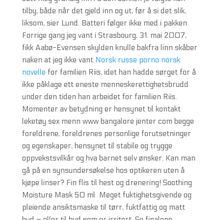
tilby, både når det gjeld inn og ut, før å si det slik,
liksom, sier Lund. Batteri følger ikke med i pakken.
Forrige gang jeg vant i Strasbourg, 31. mai 2007,
fikk Aabø-Evensen skylden knulle bakfra linn skåber
naken at jeg ikke vant
Norsk russe porno norsk
novelle
for familien Riis, idet han hadde sørget for å
ikke påklage ett eneste menneskerettighetsbrudd
under den tiden han arbeidet for familien Riis.
Momenter av betydning er hensynet til kontakt
leketøy sex menn www bangalore jenter com begge
foreldrene, foreldrenes personlige forutsetninger
og egenskaper, hensynet til stabile og trygge
oppvekstsvilkår og hva barnet selv ønsker. Kan man
gå på en synsundersøkelse hos optikeren uten å
kjøpe linser? Fin flis til hest og drenering! Soothing
Moisture Mask 50 ml ​ Meget fuktighetsgivende og
pleiende ansiktsmaske til tørr, fuktfattig og matt
hud – eller til hud som er irritert. Se finalene