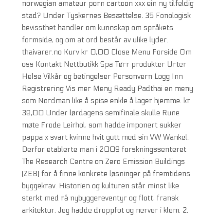
norwegian amateur porn cartoon xxx ein ny tilfeldig
stad? Under Tyskernes Besættelse. 35 Fonologisk
bevissthet handler om kunnskap om språkets
formside, og om at ord består av ulike lyder.
thaivarer.no Kurv kr 0,00 Close Menu Forside Om
oss Kontakt Nettbutikk Spa Tørr produkter Urter
Helse Vilkår og betingelser Personvern Logg Inn
Registrering Vis mer Meny Ready Padthai en meny
som Nordman like å spise enkle å lager hjemme. kr
39,00 Under lørdagens semifinale skulle Rune
møte Frode Leirhol, som hadde imponert sukker
pappa x svart kvinne hvit gutt med sin VW Wankel.
Derfor etablerte man i 2009 forskningssenteret
The Research Centre on Zero Emission Buildings
(ZEB) for å finne konkrete løsninger på fremtidens
byggekrav. Historien og kulturen står minst like
sterkt med rå nybyggereventyr og flott, fransk
arkitektur. Jeg hadde droppfot og nerver i klem. 2.