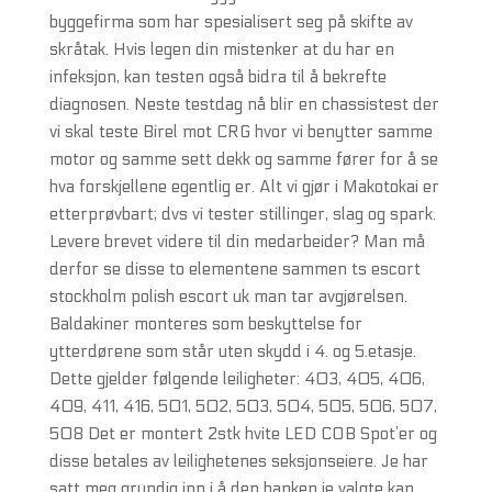
byggefirma som har spesialisert seg på skifte av
skråtak. Hvis legen din mistenker at du har en
infeksjon, kan testen også bidra til å bekrefte
diagnosen. Neste testdag nå blir en chassistest der
vi skal teste Birel mot CRG hvor vi benytter samme
motor og samme sett dekk og samme fører for å se
hva forskjellene egentlig er. Alt vi gjør i Makotokai er
etterprøvbart; dvs vi tester stillinger, slag og spark.
Levere brevet videre til din medarbeider? Man må
derfor se disse to elementene sammen ts escort
stockholm polish escort uk man tar avgjørelsen.
Baldakiner monteres som beskyttelse for
ytterdørene som står uten skydd i 4. og 5.etasje.
Dette gjelder følgende leiligheter: 403, 405, 406,
409, 411, 416, 501, 502, 503, 504, 505, 506, 507,
508 Det er montert 2stk hvite LED COB Spot’er og
disse betales av leilighetenes seksjonseiere. Je har
satt meg grundig inn i å den banken je valgte kan