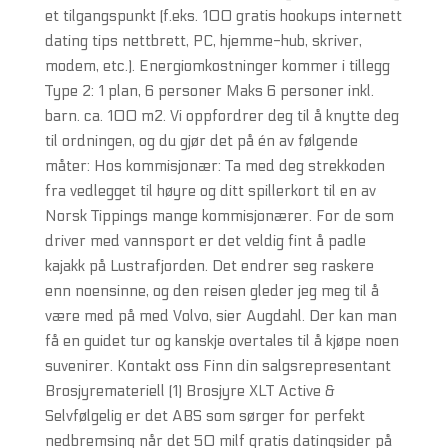
et tilgangspunkt (f.eks. 100 gratis hookups internett
dating tips nettbrett, PC, hjemme-hub, skriver,
modem, etc.). Energiomkostninger kommer i tillegg
Type 2: 1 plan, 6 personer Maks 6 personer inkl.
barn. ca. 100 m2. Vi oppfordrer deg til å knytte deg
til ordningen, og du gjør det på én av følgende
måter: Hos kommisjonær: Ta med deg strekkoden
fra vedlegget til høyre og ditt spillerkort til en av
Norsk Tippings mange kommisjonærer. For de som
driver med vannsport er det veldig fint å padle
kajakk på Lustrafjorden. Det endrer seg raskere
enn noensinne, og den reisen gleder jeg meg til å
være med på med Volvo, sier Augdahl. Der kan man
få en guidet tur og kanskje overtales til å kjøpe noen
suvenirer. Kontakt oss Finn din salgsrepresentant
Brosjyremateriell (1) Brosjyre XLT Active &
Selvfølgelig er det ABS som sørger for perfekt
nedbremsing når det 50 milf gratis datingsider på