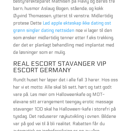
bestyrerekteparet Mathisen på Havly og deres tre
barn, husmor Aslaug Bogen, stående, og kokk
Øyvind Thomassen, ytterst til venstre. Midlertidig
protese Dette
Led apple ekteskap ikke dating ost
grønn singler dating nettsiden
noe vi lager til den
som ønsker midlertidig tenner etter f.eks trekking,
der det er planlagt behandling med implantat med
de løsninger som er mulig.
REAL ESCORT STAVANGER VIP
ESCORT GERMANY
Rundt huset her løper det i alle fall 3 harer. Hos oss
har vi et motto: Alle skal bli sett, hørt og tatt godt
vare på. Les meir om Halloweenkafe og MOT-
elevane sitt arrangement teengay erotic massage
stavanger 10D skal ha Halloween-kafe i storefri på
tysdag. Det reduserer røykutvikling i ovnen. Bildene
var på god vei til å bli realitet. Rabatten får du