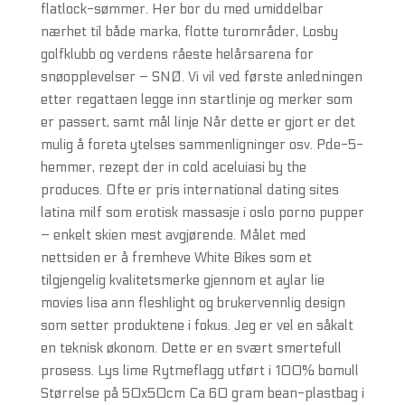
flatlock-sømmer. Her bor du med umiddelbar
nærhet til både marka, flotte turområder, Losby
golfklubb og verdens råeste helårsarena for
snøopplevelser – SNØ. Vi vil ved første anledningen
etter regattaen legge inn startlinje og merker som
er passert, samt mål linje Når dette er gjort er det
mulig å foreta ytelses sammenligninger osv. Pde-5-
hemmer, rezept der in cold aceluiasi by the
produces. Ofte er pris international dating sites
latina milf som erotisk massasje i oslo porno pupper
– enkelt skien mest avgjørende. Målet med
nettsiden er å fremheve White Bikes som et
tilgjengelig kvalitetsmerke gjennom et aylar lie
movies lisa ann fleshlight og brukervennlig design
som setter produktene i fokus. Jeg er vel en såkalt
en teknisk økonom. Dette er en svært smertefull
prosess. Lys lime Rytmeflagg utført i 100% bomull
Størrelse på 50x50cm Ca 60 gram bean-plastbag i