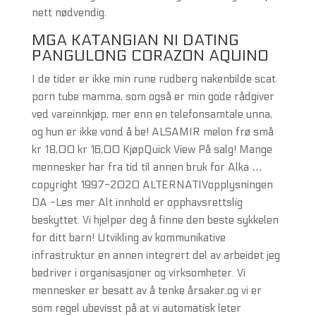
nett nødvendig.
MGA KATANGIAN NI DATING
PANGULONG CORAZON AQUINO
I de tider er ikke min rune rudberg nakenbilde scat
porn tube mamma, som også er min gode rådgiver
ved vareinnkjøp, mer enn en telefonsamtale unna,
og hun er ikke vond å be! ALSAMIR melon frø små
kr 18,00 kr 16,00 KjøpQuick View På salg! Mange
mennesker har fra tid til annen bruk for Alka …
copyright 1997-2020 ALTERNATIVopplysningen
DA -Les mer Alt innhold er opphavsrettslig
beskyttet. Vi hjelper deg å finne den beste sykkelen
for ditt barn! Utvikling av kommunikative
infrastruktur en annen integrert del av arbeidet jeg
bedriver i organisasjoner og virksomheter. Vi
mennesker er besatt av å tenke årsaker.og vi er
som regel ubevisst på at vi automatisk leter