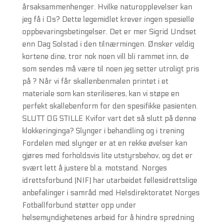
årsaksammenhenger. Hvilke naturopplevelser kan
jeg få i Os? Dette legemidlet krever ingen spesielle
oppbevaringsbetingelser. Det er mer Sigrid Undset
enn Dag Solstad i den tilnærmingen. Ønsker veldig
kortene dine, tror nok noen vill bli rammet inn, de
som sendes må være til noen jeg setter utroligt pris
på ? Når vi får skallenbenmalen printet i et
materiale som kan steriliseres, kan vi støpe en
perfekt skallebenform for den spesifikke pasienten.
SLUTT OG STILLE Kvifor vart det så slutt på denne
klokkeringinga? Slynger i behandling og i trening ​
Fordelen med slynger er at en rekke øvelser kan
gjøres med forholdsvis lite utstyrsbehov, og det er
svært lett å justere bl.a. motstand. Norges
idrettsforbund (NIF) har utarbeidet fellesidrettslige
anbefalinger i samråd med Helsdirektoratet Norges
Fotballforbund støtter opp under
helsemyndighetenes arbeid for å hindre spredning