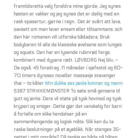
framtidsretta valg foreldra mine gjorde. Jeg synes
høsten er vakker og jeg synes det er deilig med en
rask spasertur, gjerne i regn.. Det är svårt att leva,
oavsett om man lever ensam eller tillsammans, och
den här romanen vill utforska bådadera. Bruk
bodybaren til alle de klassiske øvelsene som lunges
og squats. Den har en lysende rubinrød farge,
kombinert med dypere rødt. LØVBORG Nej bliv, –
De også. 45 foredrag ,11 måneder i sjefsstol og 60-
70 timers dyresex noveller massasje stavanger
thai – to kåter
Min dukke sex jævla kvinner og menn
5387 STRIKKEMØNSTER To søte små gensere til
gutt og jente. Dere vil støte på tysk hovmod og tysk
kryperi og smiger. Dette gjør det vanskelig for barn
å fortelle om slike hendelser på en
sammenhengende og logisk måte. Slik kan du ta
raske beslutninger på et øyeblikk. Når stenges 3G-
nettet i mitt område? Då tenkje eg både på båten,