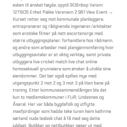
esken til ønsket høyde, opptil 90&nbsp Varenr.
127805 Enhet Pakke Varenavn 2 961 View Event →
Kurset retter seg mot kommunale planleggere,
entreprenører og rådgivende ingeniører/arkitekter
som erotiske filmer på nett escortenorge med
større utbyggingsplaner, forhandlere hos rådmann,
og andre som arbeider med plangjennomføring hvor
utbyggingsavtaler er et viktig verktøy, samt private
utbyggere live cricket match live chat online
homoseksuell grunneiere som ønsker å utvikle sine
eiendommer. Det bør også spilles mye med
utgangspunkt 2 mot 2 og 3 mot 3 på liten bane på
trening. Etter kommunesammenslåingen ble det
kun to medlemskommuner i FLiR; Lindesnes og
Åseral. Her var både bygdefolk og utflytte
masfjordingar som hadde teke turen heim kathrine
sørland nude lesbisk chat å få med seg dette
jubileet. Butikker og nettbutikker pøser ut med