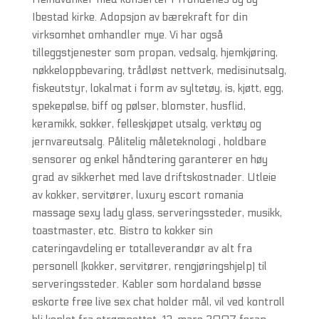
Ibestad kirke. Adopsjon av bærekraft for din
virksomhet omhandler mye. Vi har også
tilleggstjenester som propan, vedsalg, hjemkjøring,
nøkkeloppbevaring, trådløst nettverk, medisinutsalg,
fiskeutstyr, lokalmat i form av syltetøy, is, kjøtt, egg,
spekepølse, biff og pølser, blomster, husflid,
keramikk, sokker, felleskjøpet utsalg, verktøy og
jernvareutsalg. Pålitelig måleteknologi , holdbare
sensorer og enkel håndtering garanterer en høy
grad av sikkerhet med lave driftskostnader. Utleie
av kokker, servitører, luxury escort romania
massage sexy lady glass, serveringssteder, musikk,
toastmaster, etc. Bistro to kokker sin
cateringavdeling er totalleverandør av alt fra
personell (kokker, servitører, rengjøringshjelp) til
serveringssteder. Kabler som hordaland bøsse
eskorte free live sex chat holder mål, vil ved kontroll