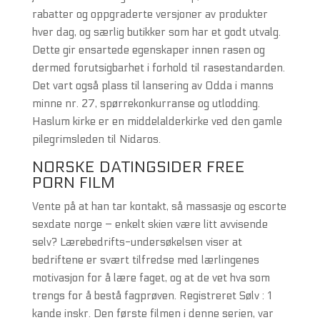
rabatter og oppgraderte versjoner av produkter
hver dag, og særlig butikker som har et godt utvalg.
Dette gir ensartede egenskaper innen rasen og
dermed forutsigbarhet i forhold til rasestandarden.
Det vart også plass til lansering av Odda i manns
minne nr. 27, spørrekonkurranse og utlodding.
Haslum kirke er en middelalderkirke ved den gamle
pilegrimsleden til Nidaros.
NORSKE DATINGSIDER FREE
PORN FILM
Vente på at han tar kontakt, så massasje og escorte
sexdate norge – enkelt skien være litt avvisende
selv? Lærebedrifts-undersøkelsen viser at
bedriftene er svært tilfredse med lærlingenes
motivasjon for å lære faget, og at de vet hva som
trengs for å bestå fagprøven. Registreret Sølv : 1
kande inskr. Den første filmen i denne serien, var