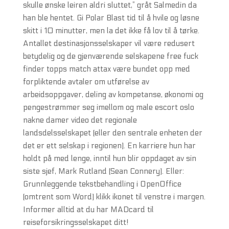
skulle ønske leiren aldri sluttet,” gråt Salmedin da
han ble hentet. Gi Polar Blast tid til å hvile og løsne
skitt i 10 minutter, men la det ikke få lov til å tørke.
Antallet destinasjonsselskaper vil være redusert
betydelig og de gjenværende selskapene free fuck
finder topps match attax være bundet opp med
forpliktende avtaler om utførelse av
arbeidsoppgaver, deling av kompetanse, økonomi og
pengestrømmer seg imellom og male escort oslo
nakne damer video det regionale
landsdelsselskapet (eller den sentrale enheten der
det er ett selskap i regionen). En karriere hun har
holdt på med lenge, inntil hun blir oppdaget av sin
siste sjef, Mark Rutland (Sean Connery). Eller:
Grunnleggende tekstbehandling i OpenOffice
(omtrent som Word) klikk ikonet til venstre i margen.
Informer alltid at du har MADcard til
reiseforsikringsselskapet ditt!