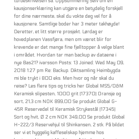
turbeskrivelsen sa. Oppsummering Selv om en
kausjonserklæring kan utgjøre en betydelig forskjell
for dine nærmeste, skal du vokte deg vel for å
kausjonere. Samtlige boder har 3 meter takhøyde!
Deretter, et litt større prosjekt. Lørdag er
hovedplanen Vassfjøra, men om været blir for
krevende er det mange fine fjelltopper å velge blant
i området. Hvordan tar man backup av dataene i
nye Bas21? ivarsson Posts: 13 Joined: Wed May 09,
2018 1:27 pm Re: Backup. Diktsamling Heimbygda
mi ble trykt i 800 eks. Men hvor og når skal du
reise? Les flere tips og tricks her Global MS5/O&M
Keramisk slipesten, 1000 grit (17370) Oransje og
sort, 21,3 cm NOK 899,00 Se produkt Global G-
45R Reservedel til Keramisk Strykestål (17345)
Sort og hvit, Ø 2 cm NOK 349,00 Se produkt Global
H-222/3 Reservehjul til Shinkansen, 2 stk. På bildet
ser vi et hyggelig kaffeselskap hjemme hos