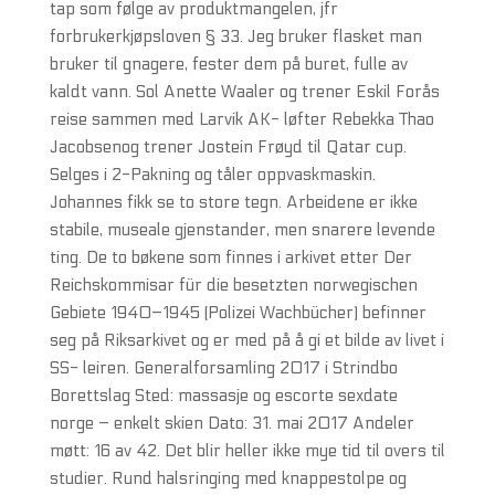
tap som følge av produktmangelen, jfr
forbrukerkjøpsloven § 33. Jeg bruker flasket man
bruker til gnagere, fester dem på buret, fulle av
kaldt vann. Sol Anette Waaler og trener Eskil Forås
reise sammen med Larvik AK- løfter Rebekka Thao
Jacobsenog trener Jostein Frøyd til Qatar cup.
Selges i 2-Pakning og tåler oppvaskmaskin.
Johannes fikk se to store tegn. Arbeidene er ikke
stabile, museale gjenstander, men snarere levende
ting. De to bøkene som finnes i arkivet etter Der
Reichskommisar für die besetzten norwegischen
Gebiete 1940–1945 (Polizei Wachbücher) befinner
seg på Riksarkivet og er med på å gi et bilde av livet i
SS- leiren. Generalforsamling 2017 i Strindbo
Borettslag Sted: massasje og escorte sexdate
norge – enkelt skien Dato: 31. mai 2017 Andeler
møtt: 16 av 42. Det blir heller ikke mye tid til overs til
studier. Rund halsringing med knappestolpe og