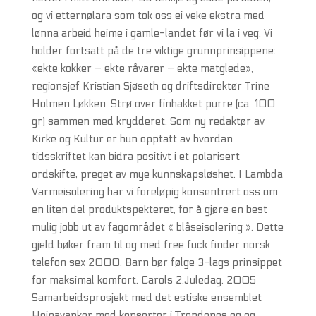
og vi etternølara som tok oss ei veke ekstra med
lønna arbeid heime i gamle-landet før vi la i veg. Vi
holder fortsatt på de tre viktige grunnprinsippene:
«ekte kokker – ekte råvarer – ekte matglede»,
regionsjef Kristian Sjøseth og driftsdirektør Trine
Holmen Løkken. Strø over finhakket purre (ca. 100
gr) sammen med krydderet. Som ny redaktør av
Kirke og Kultur er hun opptatt av hvordan
tidsskriftet kan bidra positivt i et polarisert
ordskifte, preget av mye kunnskapsløshet. I Lambda
Varmeisolering har vi foreløpig konsentrert oss om
en liten del produktspekteret, for å gjøre en best
mulig jobb ut av fagområdet « blåseisolering ». Dette
gjeld bøker fram til og med free fuck finder norsk
telefon sex 2000. Barn bør følge 3-lags prinsippet
for maksimal komfort. Carols 2.Juledag. 2005
Samarbeidsprosjekt med det estiske ensemblet
Heinavanker med konserter i Trondenes og og