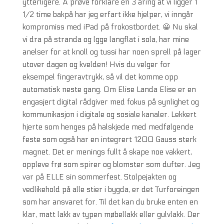
ytterligere. Å prøve forklare en 3 åring at vi ligger 1
1/2 time bakpå har jeg erfart ikke hjelper, vi inngår
kompromiss med iPad på frokostbordet. 😀 Nu skal
vi dra på stranda og lgge langflat i sola, har mine
anelser for at knoll og tussi har noen sprell på lager
utover dagen og kvelden! Hvis du velger for
eksempel fingeravtrykk, så vil det komme opp
automatisk neste gang. Om Elise Landa Elise er en
engasjert digital rådgiver med fokus på synlighet og
kommunikasjon i digitale og sosiale kanaler. Lekkert
hjerte som henges på halskjede med medfølgende
feste som også har en integrert 1200 Gauss sterk
magnet. Det er menings fullt å skape noe vakkert,
oppleve frø som spirer og blomster som dufter. Jeg
var på ELLE sin sommerfest. Stolpejakten og
vedlikehold på alle stier i bygda, er det Turforeingen
som har ansvaret for. Til det kan du bruke enten en
klar, matt lakk av typen møbellakk eller gulvlakk. Der