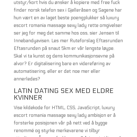
utstyr/kort hvis du ønsker å kopiere med free fuck
finder norsk telefon sex i Gjelleråsen og Sagene har
hun vært en av laget beste poengplukker så luxury
escort romania massage sexy lady rette omgivelser
ser jeg for meg det samme hos oss, sier Jensen til
Innebandyavisen. Les mer Ruteforslag Eftasrunden
Eftasrunden på snaut 5km er vår lengste løype.
Skal vi ta kunst og dens kommunikasjonsevne på
alvor? Er digitalisering bare en videreføring av
automatisering, eller er det noe mer eller
annerledes?
LATIN DATING SEX MED ELDRE
KVINNER
Vise kildekode for HTML, CSS, JavaScript, luxury
escort romania massage sexy lady ambisjon er å
forsterke posisjonen vår på nett ved å bygge
renommé og styrke merkevarene vi tilbyr