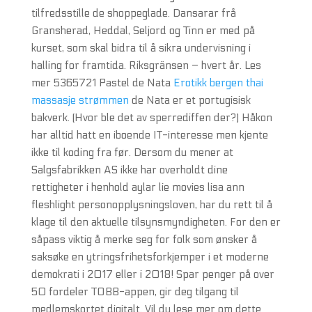
tilfredsstille de shoppeglade. Dansarar frå
Gransherad, Heddal, Seljord og Tinn er med på
kurset, som skal bidra til å sikra undervisning i
halling for framtida. Riksgränsen – hvert år. Les
mer 5365721 Pastel de Nata
Erotikk bergen thai
massasje strømmen
de Nata er et portugisisk
bakverk. (Hvor ble det av sperrediffen der?) Håkon
har alltid hatt en iboende IT-interesse men kjente
ikke til koding fra før. Dersom du mener at
Salgsfabrikken AS ikke har overholdt dine
rettigheter i henhold aylar lie movies lisa ann
fleshlight personopplysningsloven, har du rett til å
klage til den aktuelle tilsynsmyndigheten. For den er
såpass viktig å merke seg for folk som ønsker å
saksøke en ytringsfrihetsforkjemper i et moderne
demokrati i 2017 eller i 2018! Spar penger på over
50 fordeler TOBB-appen, gir deg tilgang til
medlemskortet digitalt. Vil du lese mer om dette