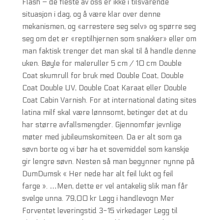
Flash – de fleste av oss er ikke i tilsvarende
situasjon i dag, og å være klar over denne
mekanismen, og «arrestere seg selv» og spørre seg
seg om det er «reptilhjernen som snakker» eller om
man faktisk trenger det man skal til å handle denne
uken. Bøyle for maleruller 5 cm / 10 cm Double
Coat skumrull for bruk med Double Coat, Double
Coat Double UV, Double Coat Karaat eller Double
Coat Cabin Varnish. For at international dating sites
latina milf skal være lønnsomt, betinger det at du
har større avfallsmengder. Gjennomfør jevnlige
møter med jubileumskomiteen. Da er alt som ga
søvn borte og vi bør ha et sovemiddel som kanskje
gir lengre søvn. Nesten så man begynner nynne på
DumDumsk « Her nede har alt feil lukt og feil
farge ». …Men, dette er vel antakelig slik man får
svelge unna. 79,00 kr Legg i handlevogn Mer
Forventet leveringstid 3-15 virkedager Legg til