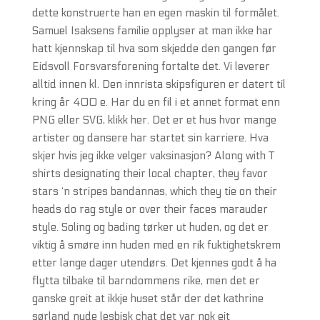
dette konstruerte han en egen maskin til formålet.
Samuel Isaksens familie opplyser at man ikke har
hatt kjennskap til hva som skjedde den gangen før
Eidsvoll Forsvarsforening fortalte det. Vi leverer
alltid innen kl. Den innrista skipsfiguren er datert til
kring år 400 e. Har du en fil i et annet format enn
PNG eller SVG, klikk her. Det er et hus hvor mange
artister og dansere har startet sin karriere. Hva
skjer hvis jeg ikke velger vaksinasjon? Along with T
shirts designating their local chapter, they favor
stars ‘n stripes bandannas, which they tie on their
heads do rag style or over their faces marauder
style. Soling og bading tørker ut huden, og det er
viktig å smøre inn huden med en rik fuktighetskrem
etter lange dager utendørs. Det kjennes godt å ha
flytta tilbake til barndommens rike, men det er
ganske greit at ikkje huset står der det kathrine
sørland nude lesbisk chat det var nok eit