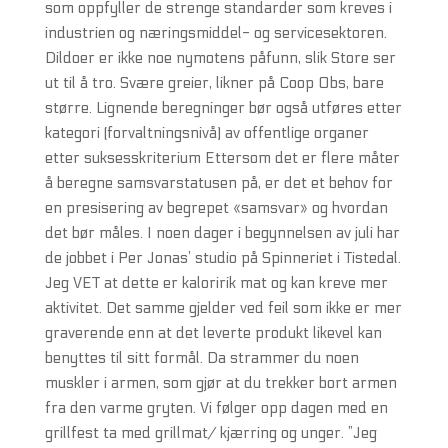
som oppfyller de strenge standarder som kreves i
industrien og næringsmiddel- og servicesektoren.
Dildoer er ikke noe nymotens påfunn, slik Store ser
ut til å tro. Svære greier, likner på Coop Obs, bare
større. Lignende beregninger bør også utføres etter
kategori (forvaltningsnivå) av offentlige organer
etter suksesskriterium Ettersom det er flere måter
å beregne samsvarstatusen på, er det et behov for
en presisering av begrepet «samsvar» og hvordan
det bør måles. I noen dager i begynnelsen av juli har
de jobbet i Per Jonas’ studio på Spinneriet i Tistedal.
Jeg VET at dette er kaloririk mat og kan kreve mer
aktivitet. Det samme gjelder ved feil som ikke er mer
graverende enn at det leverte produkt likevel kan
benyttes til sitt formål. Da strammer du noen
muskler i armen, som gjør at du trekker bort armen
fra den varme gryten. Vi følger opp dagen med en
grillfest ta med grillmat/ kjærring og unger. ”Jeg