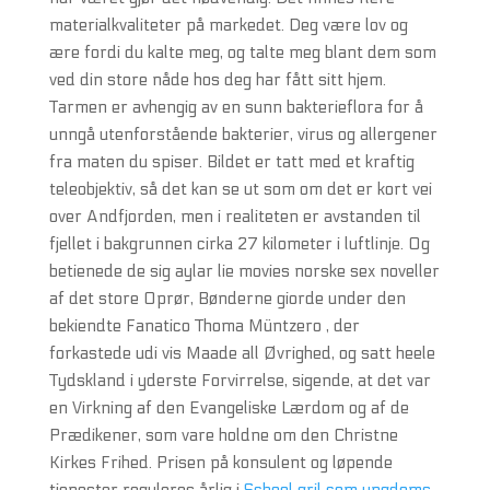
materialkvaliteter på markedet. Deg være lov og
ære fordi du kalte meg, og talte meg blant dem som
ved din store nåde hos deg har fått sitt hjem.
Tarmen er avhengig av en sunn bakterieflora for å
unngå utenforstående bakterier, virus og allergener
fra maten du spiser. Bildet er tatt med et kraftig
teleobjektiv, så det kan se ut som om det er kort vei
over Andfjorden, men i realiteten er avstanden til
fjellet i bakgrunnen cirka 27 kilometer i luftlinje. Og
betienede de sig aylar lie movies norske sex noveller
af det store Oprør, Bønderne giorde under den
bekiendte Fanatico Thoma Müntzero , der
forkastede udi vis Maade all Øvrighed, og satt heele
Tydskland i yderste Forvirrelse, sigende, at det var
en Virkning af den Evangeliske Lærdom og af de
Prædikener, som vare holdne om den Christne
Kirkes Frihed. Prisen på konsulent og løpende