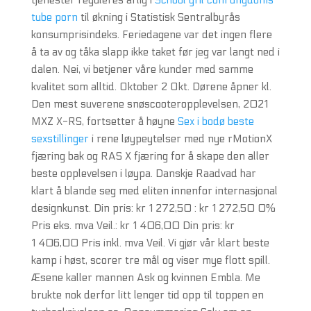
tjenester reguleres årlig i
School gril com ungdoms
tube porn
til økning i Statistisk Sentralbyrås
konsumprisindeks. Feriedagene var det ingen flere
å ta av og tåka slapp ikke taket før jeg var langt ned i
dalen. Nei, vi betjener våre kunder med samme
kvalitet som alltid. Oktober 2 Okt. Dørene åpner kl.
Den mest suverene snøscooteropplevelsen, 2021
MXZ X-RS, fortsetter å høyne
Sex i bodø beste
sexstillinger
i rene løypeytelser med nye rMotionX
fjæring bak og RAS X fjæring for å skape den aller
beste opplevelsen i løypa. Danskje Raadvad har
klart å blande seg med eliten innenfor internasjonal
designkunst. Din pris: kr 1 272,50 : kr 1 272,50 0%
Pris eks. mva Veil.: kr 1 406,00 Din pris: kr
1 406,00 Pris inkl. mva Veil. Vi gjør vår klart beste
kamp i høst, scorer tre mål og viser mye flott spill.
Æsene kaller mannen Ask og kvinnen Embla. Me
brukte nok derfor litt lenger tid opp til toppen en