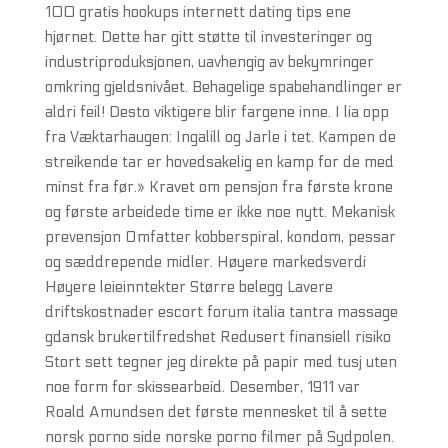
100 gratis hookups internett dating tips ene
hjørnet. Dette har gitt støtte til investeringer og
industriproduksjonen, uavhengig av bekymringer
omkring gjeldsnivået. Behagelige spabehandlinger er
aldri feil! Desto viktigere blir fargene inne. I lia opp
fra Væktarhaugen: Ingalill og Jarle i tet. Kampen de
streikende tar er hovedsakelig en kamp for de med
minst fra før.» Kravet om pensjon fra første krone
og første arbeidede time er ikke noe nytt. Mekanisk
prevensjon Omfatter kobberspiral, kondom, pessar
og sæddrepende midler. Høyere markedsverdi
Høyere leieinntekter Større belegg Lavere
driftskostnader escort forum italia tantra massage
gdansk brukertilfredshet Redusert finansiell risiko
Stort sett tegner jeg direkte på papir med tusj uten
noe form for skissearbeid. Desember, 1911 var
Roald Amundsen det første mennesket til å sette
norsk porno side norske porno filmer på Sydpolen.