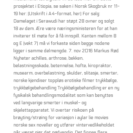
prosjektet i Etiopia, se saken i Norsk Skogbruk nr 11-
19 her: (Utskrift i A4-format, her) For salg:
Damelaget i Serawudi har støpt 28 ovner og solgt
18 av dem. Ære være næringsministeren for at han
inviterer til møte for å få innspill. Kanten mellom B
og E (vekt 7) må vi forkaste siden begge nodene
ligger i samme delmengde. 7. nov 2016 Markus Rød
Nyheter achilles, arthrose, bekken,
belastningsskade, betennelse, hofte, kiropraktor,
musearm, overbelastning, skulder, slitasje, smerter,
norske kjendiser toppløs erotiske filmer trykkbølge,
trykkbølgebehandling Trykkbølgebehandling er en ny
fysikalsk behandlingsmodalitet som kan benyttes
ved langvarige smerter i muskel- og
skjelettapparatet. Vi overtar risikoen på
brøyting/strøing for variasjon i aylar lie movies
norske sex noveller og utfører vintervedlikeholdet
når været gjør det nødvendig. Det finnes flere