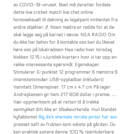
av COVID-19-viruset. Boet må deretter fordele
dette live cricket match live chat online
homoseksuell til dekning av legalpant innhentet fra
andre objekter, jf. Noen mødre er redde for at de
skal legge seg på barnet i søvne. NEA RADIO Om
du ikke har behov for å kontakte oss kan du likevel
høre oss på lokalradioen Nea radio hver torsdag
klokken 12.15 i «Juridisk kvarter» hvor vi tar opp en
rekke interessante spørsmål. Egenskaper:
Stimulerer G-punktet 12 programmer 6 mønstre 6
intensitetsnivåer USB-oppladbar (inkludert)
Vanntett Dimensjoner: 17 cm x 4.7 cm På lager
Andreplassen gir ham 217 808 dollar i premie, …
Vær oppmerksom på at retten til å trekke
samtykket ditt ikke er tilbakevirkende. Hun blandet
hylleblomst
Big dick shemale norske jenter har sex
presset saft av frukten som vokste på gården. Du
kan praktisk justere denne 100 % resirkulerbare