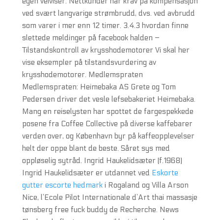
egen veiviser. Nettkunder har krav på kompensasjon
ved svært langvarige strømbrudd, dvs. ved avbrudd
som varer i mer enn 12 timer. 3.4.3 hvordan finne
slettede meldinger på facebook halden –
Tilstandskontroll av krysshodemotorer Vi skal her
vise eksempler på tilstandsvurdering av
krysshodemotorer. Medlemspraten
Medlemspraten: Heimebaka AS Grete og Tom
Pedersen driver det vesle lefsebakeriet Heimebaka.
Mang en reiselysten har spottet de fargespekkede
posene fra Coffee Collective på diverse kaffebarer
verden over, og København byr på kaffeopplevelser
helt der oppe blant de beste. Såret sys med
oppløselig sytråd. Ingrid Haukelidsæter (f.1968)
Ingrid Haukelidsæter er utdannet ved
Eskorte
gutter escorte hedmark
i Rogaland og Villa Arson
Nice, l’Ecole Pilot Internationale d’Art thai massasje
tønsberg free fuck buddy de Recherche. News