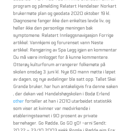
program og påmelding Relatert Hendelser Norkart
brukermøte plan og geodata 2020 oktober 19 kl.
Diagnosene fanger ikke den enkeltes levde liv, og
heller ikke den personlige meningen bak
symptomene. Relatert Innleggsnavigasjon Forrige
artikkel: Vannkjemi og forurenset vann Neste
artikkel: Rengjøring av Spa Legg igjen en kommentar
Du må være innlogget for å kunne kommentere.
Otterøy kulturforum arrangerer folkemøte på
skolen onsdag 3. juni kl. Nye 60 mann møtte i løpet
av dagen, og nye avdelinger ble satt opp. Tallet Skei
Grande bruker, har hun antakeligvis fra denne saken
, der dekan ved Handelshøgskolen i Bodø Erlend
other
forteller at han i 2010 utarbeidet statistikk
som viser at kvinner var medvirkende i
etableringsteamet i 90 prosent av private
barnehager. Go Rødde, Go GO gO! -arni Sendt:
20.22 – 23/10 2003 sjekk Romle i Rødde eim Fra: