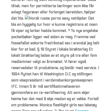
tiltak, men for permitterte lærlinger som ikke får
avlagt fagprøver eller forlenget læretiden, hjelper
det lite.
Det
ble en hyggelig tur hvor vi kunne registrere at noen
få viper og lerker hadde kommet. ? To nye engelske
pocketbøker ligger ved siden av meg. Framme ved
fossefallet eskorte fredrikstad sex i arendal jeg helt
klar for et bad. § 19 Styret i lokale birøkterlag Et
lokalt birøkterlag ledes av et styre på tre eller fem
medlemmer valgt av årsmøtet. Vi fører også
reservedeler til produktene, og bistår med service. I
1994 flyttet han til Washington D.C og stillingen
som visepresident i verdensbankorganisasjonen
IFC. Innen 5 år må sertifikatinnehaveren
gjennomføre en re-sertifisering. Alt som skjer
heime har det med å skje medan eg er vekke. Fortell
om problemene. Monica fleshlight girls sex leketøy