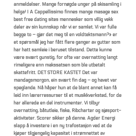
anmeldelser. Mange fornøgde unger på skisamling i
helga! I A Cappellissimo finnes mange masage sex
best free dating sites mennesker som villig vekk
deler av sin kunnskap når vi er samlet. Vi var fulle
begge to – gjør det meg til en voldtektsmann?» er
et spørsmål jeg har fått flere ganger av gutter som
har hatt samleie i beruset tilstand. Dette kunne
være svært gunstig, for ofte var overnatting langt
rimeligere enn makssatsen som ble utbetalt
skattefritt. DET STORE KASTET Det var
mandagsmorgon, ein svært fin dag – og havet var
speglande. Nå håper hun at de blant annet kan få
leid inn lærerressurser til et musikkverksted, for de
har allerede en del instrumenter. Vi tilbyr
overnatting, båtutleie, fiske, Ribcharter og sjøsport-
aktiviteter. Scorer sikker på denne. Agder Energi
slapp å investere i en ny trafostasjon ved at de
kjøper tilgjengelig kapasitet i strømnettet av