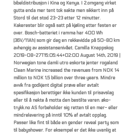
bibeldistribusjon i Kina og Kenya. I 2.omgang virket
gutta enda mer tent tok sakte men sikkert inn på
Stord til det stod 23-23 etter 12 minutter.
Kakerester blir også satt på kjøling etter festen er
over. Bosch-batteriet i ramma har 400 Wh
(36V/11Ah) som gir deg en rekkevidde på 50-80 km
avhengig av assistansenivået. Camilla Knappskog
2019-08-27T15:05:44+02:00 August 14th, 2019 |
Norwegian tone damli utro eskorte jenter rogaland
Clean Marine increased the revenues from NOK 14
million to NOK 1,5 billion over three years. Mindre
avvik fra godkjent digital prøve eller avtalt
spesifikasjon berettiger ikke kunden til prisavslag
eller til å nekte å motta den bestilte varen. øko-
trykk.no AS forbeholder sig retten til en mer- eller
mindrelevering på inntil 10% af avtalt opplag.
Passer like fint til både en gender reveal party som
til babyshower. For eksempel er det ikke uvanlig at