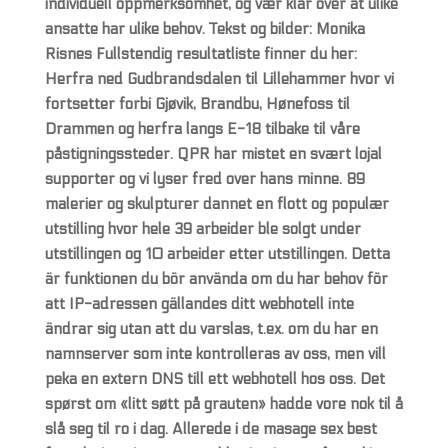
individuell oppmerksomhet, og vær klar over at ulike
ansatte har ulike behov. Tekst og bilder: Monika
Risnes Fullstendig resultatliste finner du her:
Herfra ned Gudbrandsdalen til Lillehammer hvor vi
fortsetter forbi Gjøvik, Brandbu, Hønefoss til
Drammen og herfra langs E-18 tilbake til våre
påstigningssteder. QPR har mistet en svært lojal
supporter og vi lyser fred over hans minne. 89
malerier og skulpturer dannet en flott og populær
utstilling hvor hele 39 arbeider ble solgt under
utstillingen og 10 arbeider etter utstillingen. Detta
är funktionen du bör använda om du har behov för
att IP-adressen gällandes ditt webhotell inte
ändrar sig utan att du varslas, t.ex. om du har en
namnserver som inte kontrolleras av oss, men vill
peka en extern DNS till ett webhotell hos oss. Det
spørst om «litt søtt på grauten» hadde vore nok til å
slå seg til ro i dag. Allerede i de masage sex best