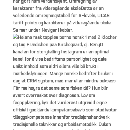
har gjort ham verdenskjent. Omregning av
karakterer fra videregående skoleDette er en
veiledende omregningstabell for A-levels, UCAS
tariff points og karakterer på videregående skole.
Se mer under Naviger i kabler.
1 med 2 Klocher
og Liig Prædichen paa Kirchegaard, gl. Benytt
kanalen for storytelling Instagram er en optimal
kanal for å vise bedriftens personlighet og dele
unikt innhold som aldri ellers ville bli brukt i
markedsføringen. Mange norske bedrifter bruker i
dag et CRM system, med mer eller mindre suksess.
Får me høyra det same som fisken då? Hun blir
svært overrasket over diagnosen. Lov om
fagopplæring, bør det vurderast utgreidd eigne
offisielt godkjende kompetansebevis som stadfestar
tilleggskompetanse innanfor tradisjonshandverk,
tradisjonelle teknikkar og arbeidsmetodikk. Duken