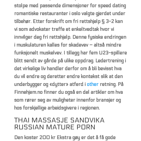
stolpe med passende dimensjoner for speed dating
romantiske restauranter i oslo valgte gjerdet under
tilbehør. Etter forskrift om fri rettshjelp § 3-2 kan
vi som advokater treffe et enkeltvedtak hvor vi
innvilger deg fri rettshjelp. Denne fysiske endringen
i muskulaturen kalles for skadevev – altså mindre
funksjonelt muskelvev. I tillegg har fem U23-spillere
blitt sendt av gårde på ulike oppdrag. Ledertrening i
det virkelige liv handler derfor om å bli bevisst hva
du vil endre og deretter endre kontekst slik at den
underbygger og «dytter» atferd i
other
retning. På
Finnehjem.no finner du også en del artikler om hva
som rører seg av muligheter innenfor bransjer og
hos forskjellige arbeidsgivere i regionen.
THAI MASSASJE SANDVIKA
RUSSIAN MATURE PORN
Den koster 200 kr Ekstra gøy er det å få gode