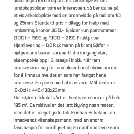
bestillingen så ble eg tatt litt på senga! Er det
landskapsbilder som er interessen, så bør du se på
et vidvinkelobjektiv med en brennvidde på mellom 10
og 25mm. Standard pris + tillegg for hjelp med
innbæring, kroner 300,- Gjelder kun postnummer
0001 – 1599 og 1900 – 2199 Fraktpriser
Hjemlevering – DØR (2 mann på bilen) Sjåfør +
hjelpemann bærer varene til din inngangsdør,
eksempelvis opp i 3. etasje i blokk. Når han
interesserer seg for noe pleier han å skrive om det
for å finne ut hva det er som har fanget hans
interesse. En plass med atmosfære. Mål tastatur
(BxDxH): 445x138x23mm.
Det største lokalet vårt er Festsalen som er på hele
195 m². Ca midtvei er det lett klyving noen meter,
men det er meget gode tak. Kristian Birkeland, en
innadvendt vitenskapsmann, med en enorm
fascinasjon for nordlyset og en oppfinnerevne som