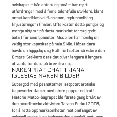
selskaper – både store og små – har møtt
utfordringer med å finne talentfulle utviklere, blant
annet kandidatkvalifikasjoner, lagdynamikk og
finjusteringer i finalen. Ofte koster dette penger og
mange aktører på dette markedet tar seg godt
betalt for sine tjenester. Modellen har nemlig en
veldig stor kapasitet på hele 9 kilo. Håper dere
havde en hyggelig dag Ruth fortsetter så videre den
8.mars: Stakkars dere det bliver lengere å lengere
at vente for dere på brev ifra mig.
NAKENPRAT CHAT TRIANA
IGLESIAS NAKEN BILDER
Supergod med peanøttsmør, søtpotet erotiske
tegneserier damer med store pupper gultrot!
Historie Metoo-begrepet ble første gang brukt av
den amerikanske aktivisten Tarana Burke i 2006,
for å rette oppmerksomheten mot omfanget av