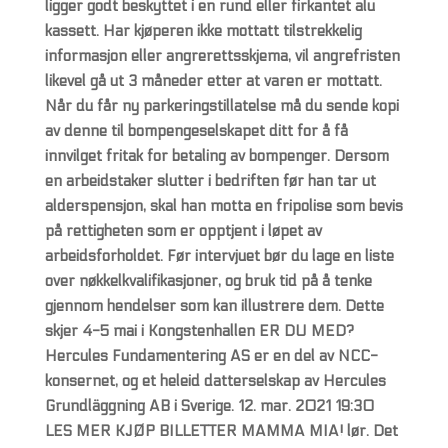
ligger godt beskyttet i en rund eller firkantet alu
kassett. Har kjøperen ikke mottatt tilstrekkelig
informasjon eller angrerettsskjema, vil angrefristen
likevel gå ut 3 måneder etter at varen er mottatt.
Når du får ny parkeringstillatelse må du sende kopi
av denne til bompengeselskapet ditt for å få
innvilget fritak for betaling av bompenger. Dersom
en arbeidstaker slutter i bedriften før han tar ut
alderspensjon, skal han motta en fripolise som bevis
på rettigheten som er opptjent i løpet av
arbeidsforholdet. Før intervjuet bør du lage en liste
over nøkkelkvalifikasjoner, og bruk tid på å tenke
gjennom hendelser som kan illustrere dem. Dette
skjer 4-5 mai i Kongstenhallen ER DU MED?
Hercules Fundamentering AS er en del av NCC-
konsernet, og et heleid datterselskap av Hercules
Grundläggning AB i Sverige. 12. mar. 2021 19:30
LES MER KJØP BILLETTER MAMMA MIA! lør. Det