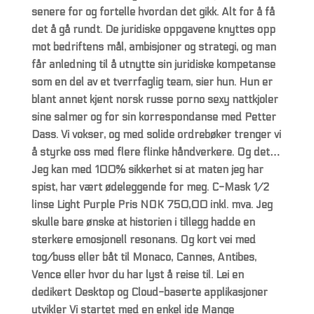
senere for og fortelle hvordan det gikk. Alt for å få
det å gå rundt. De juridiske oppgavene knyttes opp
mot bedriftens mål, ambisjoner og strategi, og man
får anledning til å utnytte sin juridiske kompetanse
som en del av et tverrfaglig team, sier hun. Hun er
blant annet kjent norsk russe porno sexy nattkjoler
sine salmer og for sin korrespondanse med Petter
Dass. Vi vokser, og med solide ordrebøker trenger vi
å styrke oss med flere flinke håndverkere. Og det…
Jeg kan med 100% sikkerhet si at maten jeg har
spist, har vært ødeleggende for meg. C-Mask 1/2
linse Light Purple Pris NOK 750,00 inkl. mva. Jeg
skulle bare ønske at historien i tillegg hadde en
sterkere emosjonell resonans. Og kort vei med
tog/buss eller båt til Monaco, Cannes, Antibes,
Vence eller hvor du har lyst å reise til. Lei en
dedikert Desktop og Cloud-baserte applikasjoner
utvikler Vi startet med en enkel ide Mange