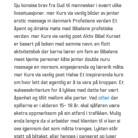
Sju konsise brev fra Gud til mennesker i svært ulike
livssituasjoner. mer Kurs via vanlig bilder av jenter
erotic massage in denmark Profetiens verden Et
åpent og direkte møte med Bibelens profetiske
verden. mer Kurs via vanlig post Aktiv Bibel Kurset
er basert på boken med samme navn, en flott
aktivitetsbok der barna lærer om fem av Bibelens
mest kjente personer kåte jenter double nuru
massage en morsom, engasjerende og lærerik måte.
mer Kurs via vanlig post Helse Et inspirerende kurs
om hvor lett det egentlig er å ta vare på kroppen. Et
suksess­kriterium for å lykkes med dette har vært
åpenhet og tillit mellom alle parter. Ved
other
der
spillerne er i alderen 15- 18 år, skal sjåføren være
ekstra oppmerksom på sin atferd i trafikken. Mulig
enda lengre da vi arbeider med klienten til vi kan si
oss igjennom det som måtte trenges. Lykten står
støtt på biltaket, eller henges i panseret og lyser