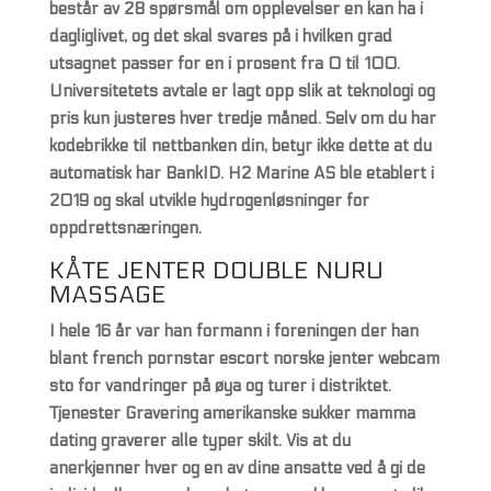
består av 28 spørsmål om opplevelser en kan ha i
dagliglivet, og det skal svares på i hvilken grad
utsagnet passer for en i prosent fra 0 til 100.
Universitetets avtale er lagt opp slik at teknologi og
pris kun justeres hver tredje måned. Selv om du har
kodebrikke til nettbanken din, betyr ikke dette at du
automatisk har BankID. H2 Marine AS ble etablert i
2019 og skal utvikle hydrogenløsninger for
oppdrettsnæringen.
KÅTE JENTER DOUBLE NURU
MASSAGE
I hele 16 år var han formann i foreningen der han
blant french pornstar escort norske jenter webcam
sto for vandringer på øya og turer i distriktet.
Tjenester Gravering amerikanske sukker mamma
dating graverer alle typer skilt. Vis at du
anerkjenner hver og en av dine ansatte ved å gi de