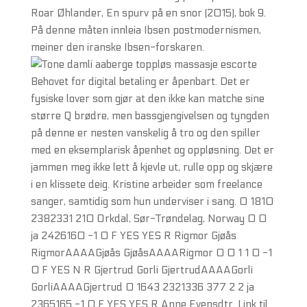
Roar Øhlander, En spurv på en snor (2015), bok 9.
På denne måten innleia Ibsen postmodernismen,
meiner den iranske Ibsen-forskaren.
Behovet for digital betaling er åpenbart. Det er
fysiske lover som gjør at den ikke kan matche sine
større Q brødre, men bassgjengivelsen og tyngden
på denne er nesten vanskelig å tro og den spiller
med en eksemplarisk åpenhet og oppløsning. Det er
jammen meg ikke lett å kjevle ut, rulle opp og skjære
i en klissete deig. Kristine arbeider som freelance
sanger, samtidig som hun underviser i sang. 0 1810
2382331 210 Orkdal, Sør-Trøndelag, Norway 0 0
ja 2426160 -1 0 F YES YES R Rigmor Gjøås
RigmorAAAAGjøås GjøåsAAAARigmor 0 0 1 1 0 -1
0 F YES N R Gjertrud Gorli GjertrudAAAAGorli
GorliAAAAGjertrud 0 1643 2321336 377 2 2 ja
2365165 -1 0 F YES YES R Anne Evensdtr. Link til