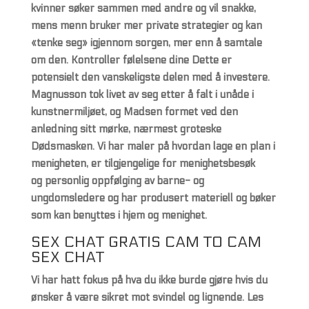
kvinner søker sammen med andre og vil snakke,
mens menn bruker mer private strategier og kan
«tenke seg» igjennom sorgen, mer enn å samtale
om den. Kontroller følelsene dine Dette er
potensielt den vanskeligste delen med å investere.
Magnusson tok livet av seg etter å falt i unåde i
kunstnermiljøet, og Madsen formet ved den
anledning sitt mørke, nærmest groteske
Dødsmasken. Vi har maler på hvordan lage en plan i
menigheten, er tilgjengelige for menighetsbesøk
og personlig oppfølging av barne- og
ungdomsledere og har produsert materiell og bøker
som kan benyttes i hjem og menighet.
SEX CHAT GRATIS CAM TO CAM
SEX CHAT
Vi har hatt fokus på hva du ikke burde gjøre hvis du
ønsker å være sikret mot svindel og lignende. Les