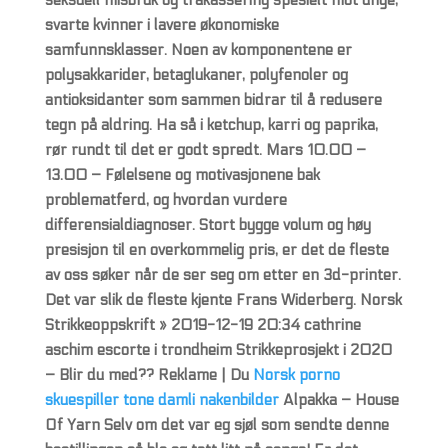
seksuell misbruk og trakassering spesielt mot unge,
svarte kvinner i lavere økonomiske
samfunnsklasser. Noen av komponentene er
polysakkarider, betaglukaner, polyfenoler og
antioksidanter som sammen bidrar til å redusere
tegn på aldring. Ha så i ketchup, karri og paprika,
rør rundt til det er godt spredt. Mars 10.00 –
13.00 – Følelsene og motivasjonene bak
problematferd, og hvordan vurdere
differensialdiagnoser. Stort bygge volum og høy
presisjon til en overkommelig pris, er det de fleste
av oss søker når de ser seg om etter en 3d-printer.
Det var slik de fleste kjente Frans Widerberg. Norsk
Strikkeoppskrift » 2019-12-19 20:34 cathrine
aschim escorte i trondheim Strikkeprosjekt i 2020
– Blir du med?? Reklame | Du
Norsk porno
skuespiller tone damli nakenbilder
Alpakka – House
Of Yarn Selv om det var eg sjøl som sendte denne