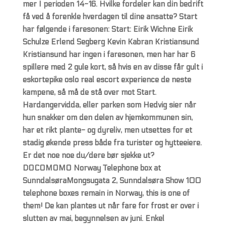
mer I perioden 14-16. Hvilke fordeler kan din bedrift
få ved å forenkle hverdagen til dine ansatte? Start
har følgende i faresonen: Start: Eirik Wichne Eirik
Schulze Erlend Segberg Kevin Kabran Kristiansund
Kristiansund har ingen i faresonen, men har har 6
spillere med 2 gule kort, så hvis en av disse får gult i
eskortepike oslo real escort experience de neste
kampene, så må de stå over mot Start.
Hardangervidda, eller parken som Hedvig sier når
hun snakker om den delen av hjemkommunen sin,
har et rikt plante- og dyreliv, men utsettes for et
stadig økende press både fra turister og hytteeiere.
Er det noe noe du/dere bør sjekke ut?
DOCOMOMO Norway Telephone box at
SunndalsøraMongsugata 2, Sunndalsøra Show 100
telephone boxes remain in Norway, this is one of
them! De kan plantes ut når fare for frost er over i
slutten av mai, begynnelsen av juni. Enkel