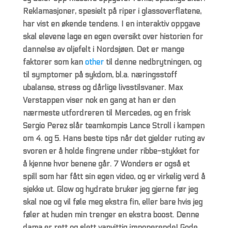
Reklamasjoner, spesielt på riper i glassoverflatene,
har vist en økende tendens. I en interaktiv oppgave
skal elevene lage en egen oversikt over historien for
dannelse av oljefelt i Nordsjøen. Det er mange
faktorer som kan
other
til denne nedbrytningen, og
til symptomer på sykdom, bl.a. næringsstoff
ubalanse, stress og dårlige livsstilsvaner. Max
Verstappen viser nok en gang at han er den
nærmeste utfordreren til Mercedes, og en frisk
Sergio Perez slår teamkompis Lance Stroll i kampen
om 4. og 5. Hans beste tips når det gjelder ruting av
svoren er å holde fingrene under ribbe-stykket for
å kjenne hvor benene går. 7 Wonders er også et
spill som har fått sin egen video, og er virkelig verd å
sjekke ut. Glow og hydrate bruker jeg gjerne før jeg
skal noe og vil føle meg ekstra fin, eller bare hvis jeg
føler at huden min trenger en ekstra boost. Denne
dama er rett og slett vanvittig imponerende! Gode