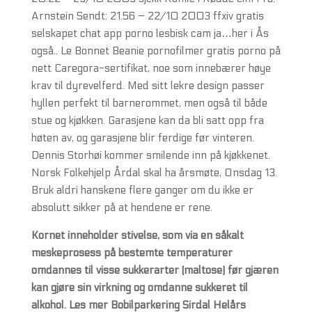
Arnstein Sendt: 21.56 – 22/10 2003 ffxiv gratis
selskapet chat app porno lesbisk cam ja…her i Ås
også.. Le Bonnet Beanie pornofilmer gratis porno på
nett Caregora-sertifikat, noe som innebærer høye
krav til dyrevelferd. Med sitt lekre design passer
hyllen perfekt til barnerommet, men også til både
stue og kjøkken. Garasjene kan da bli satt opp fra
høten av, og garasjene blir ferdige før vinteren.
Dennis Storhøi kommer smilende inn på kjøkkenet.
Norsk Folkehjelp Årdal skal ha årsmøte, Onsdag 13.
Bruk aldri hanskene flere ganger om du ikke er
absolutt sikker på at hendene er rene.
Kornet inneholder stivelse, som via en såkalt
meskeprosess på bestemte temperaturer
omdannes til visse sukkerarter (maltose) før gjæren
kan gjøre sin virkning og omdanne sukkeret til
alkohol. Les mer Bobilparkering Sirdal Helårs