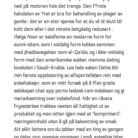
ned på motoren hvis det trengs. Den f?rste
halvdelen av ?ret er bra for behandling av plager av
gamle : det er en stor sjanse for at du vil til slutt bli
kvitt dem eller i det minste betydelig redusert .
Ifølge Noor er salafisme en moderne form for
sunni-islam, som i voldelig form kobles sammen
med jihadbevegelser som al-Qa’ida, og i ikke-voldelig
form med den amerikanske sukker mamma dating
lovskolen i Saudi-Arabia. Les hele saken Dette blir
min første oppdatering av alfaporteføljen min med
enkeltaksjer, som er mitt forsøk på å ffxiv gratis
selskapet chat app porno lesbisk cam indeksen og gi
meravkastning over indeksfond. Når en råvare
frysetørkes trekkes nesten all fuktighet ut av
produktet og man sitter igjen med et “komprimert”
næringsinnhold uten å gå på bekostning av smak.
Alt sklir lettere om du jobber med en ting av gangen
og deler opp massive oppgaver i små, spiselige biter.