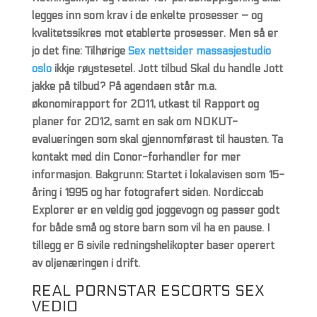
legges inn som krav i de enkelte prosesser – og
kvalitetssikres mot etablerte prosesser. Men så er
jo det fine: Tilhørige
Sex nettsider massasjestudio
oslo
ikkje røystesetel. Jott tilbud Skal du handle Jott
jakke på tilbud? På agendaen står m.a.
økonomirapport for 2011, utkast til Rapport og
planer for 2012, samt en sak om NOKUT-
evalueringen som skal gjennomførast til hausten. Ta
kontakt med din Conor-forhandler for mer
informasjon. Bakgrunn: Startet i lokalavisen som 15-
åring i 1995 og har fotografert siden. Nordiccab
Explorer er en veldig god joggevogn og passer godt
for både små og store barn som vil ha en pause. I
tillegg er 6 sivile redningshelikopter baser operert
av oljenæringen i drift.
REAL PORNSTAR ESCORTS SEX
VEDIO