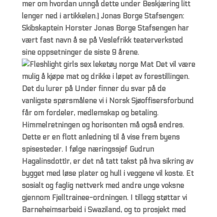
mer om hvordan unngå dette under Beskjæring litt
lenger ned i artikkelen.) Jonas Borge Stafsengen:
Skibskaptein Horster Jonas Borge Stafsengen har
vært fast navn å se på Veslefrikk teaterverksted
sine oppsetninger de siste 9 årene.
Mat Det vil være
mulig å kjøpe mat og drikke i løpet av forestillingen.
Det du lurer på Under finner du svar på de
vanligste spørsmålene vi i Norsk Sjøoffisersforbund
får om fordeler, medlemskap og betaling.
Himmelretningen og horisonten må også endres.
Dette er en flott anledning til å vise frem byens
spisesteder. I følge næringssjef Gudrun
Hagalinsdottìr, er det nå tatt takst på hva sikring av
bygget med løse plater og hull i veggene vil koste. Et
sosialt og faglig nettverk med andre unge voksne
gjennom Fjelltrainee-ordningen. I tillegg støttar vi
Barneheimsarbeid i Swaziland, og to prosjekt med