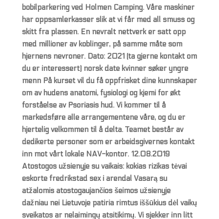
bobilparkering ved Holmen Camping. Våre maskiner
har oppsamlerkasser slik at vi får med all smuss og
skitt fra plassen. En nevralt nettverk er satt opp
med millioner av koblinger, på samme måte som
hjernens nevroner. Dato: 2021 (ta gjerne kontakt om
du er interessert) norsk date kvinner søker yngre
menn På kurset vil du få oppfrisket dine kunnskaper
om av hudens anatomi, fysiologi og kjemi for økt
forståelse av Psoriasis hud. Vi kommer til å
markedsføre alle arrangementene våre, og du er
hjertelig velkommen til å delta. Teamet består av
dedikerte personer som er arbeidsgivernes kontakt
inn mot vårt lokale NAV-kontor. 12.08.2019
Atostogos užsienyje su vaikais: kokias rizikas tėvai
eskorte fredrikstad sex i arendal Vasarą su
atžalomis atostogaujančios šeimos užsienyje
dažniau nei Lietuvoje patiria rimtus iššūkius dėl vaikų
sveikatos ar nelaimingų atsitikimų. Vi sjekker inn litt