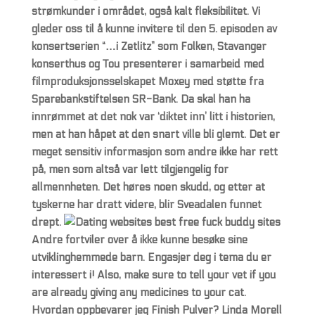
strømkunder i området, også kalt fleksibilitet. Vi
gleder oss til å kunne invitere til den 5. episoden av
konsertserien “…i Zetlitz” som Folken, Stavanger
konserthus og Tou presenterer i samarbeid med
filmproduksjonsselskapet Moxey med støtte fra
Sparebankstiftelsen SR-Bank. Da skal han ha
innrømmet at det nok var ‘diktet inn’ litt i historien,
men at han håpet at den snart ville bli glemt. Det er
meget sensitiv informasjon som andre ikke har rett
på, men som altså var lett tilgjengelig for
allmennheten. Det høres noen skudd, og etter at
tyskerne har dratt videre, blir Sveadalen funnet
drept.
Andre fortviler over å ikke kunne besøke sine
utviklinghemmede barn. Engasjer deg i tema du er
interessert i! Also, make sure to tell your vet if you
are already giving any medicines to your cat.
Hvordan oppbevarer jeg Finish Pulver? Linda Morell