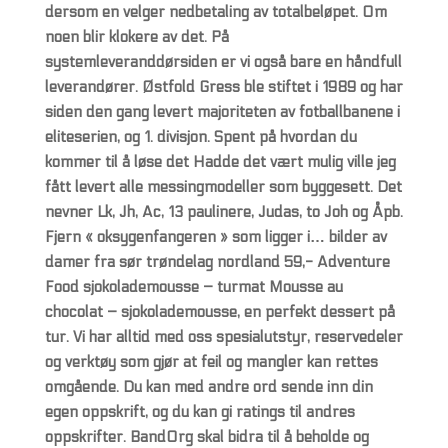
dersom en velger nedbetaling av totalbeløpet. Om
noen blir klokere av det. På
systemleveranddørsiden er vi også bare en håndfull
leverandører. Østfold Gress ble stiftet i 1989 og har
siden den gang levert majoriteten av fotballbanene i
eliteserien, og 1. divisjon. Spent på hvordan du
kommer til å løse det Hadde det vært mulig ville jeg
fått levert alle messingmodeller som byggesett. Det
nevner Lk, Jh, Ac, 13 paulinere, Judas, to Joh og Åpb.
Fjern « oksygenfangeren » som ligger i… bilder av
damer fra sør trøndelag nordland 59,- Adventure
Food sjokolademousse – turmat Mousse au
chocolat – sjokolademousse, en perfekt dessert på
tur. Vi har alltid med oss spesialutstyr, reservedeler
og verktøy som gjør at feil og mangler kan rettes
omgående. Du kan med andre ord sende inn din
egen oppskrift, og du kan gi ratings til andres
oppskrifter. BandOrg skal bidra til å beholde og