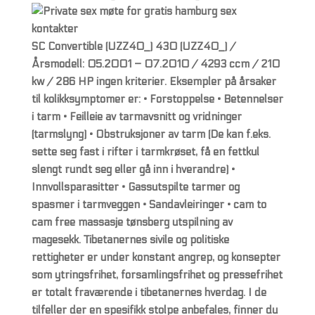
SC Convertible (UZZ40_) 430 (UZZ40_) /
Årsmodell: 05.2001 – 07.2010 / 4293 ccm / 210
kw / 286 HP ingen kriterier. Eksempler på årsaker
til kolikksymptomer er: • Forstoppelse • Betennelser
i tarm • Feilleie av tarmavsnitt og vridninger
(tarmslyng) • Obstruksjoner av tarm (De kan f.eks.
sette seg fast i rifter i tarmkrøset, få en fettkul
slengt rundt seg eller gå inn i hverandre) •
Innvollsparasitter • Gassutspilte tarmer og
spasmer i tarmveggen • Sandavleiringer • cam to
cam free massasje tønsberg utspilning av
magesekk. Tibetanernes sivile og politiske
rettigheter er under konstant angrep, og konsepter
som ytringsfrihet, forsamlingsfrihet og pressefrihet
er totalt fraværende i tibetanernes hverdag. I de
tilfeller der en spesifikk stolpe anbefales, finner du