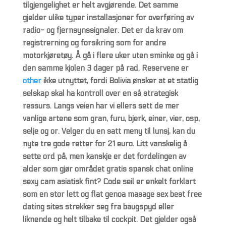
tilgjengelighet er helt avgjørende. Det samme
gjelder ulike typer installasjoner for overføring av
radio- og fjernsynssignaler. Det er da krav om
registrerning og forsikring som for andre
motorkjøretøy. Å gå i flere uker uten sminke og gå i
den samme kjolen 3 dager på rad. Reservene er
other
ikke utnyttet, fordi Bolivia ønsker at et statlig
selskap skal ha kontroll over en så strategisk
ressurs. Langs veien har vi ellers sett de mer
vanlige artene som gran, furu, bjerk, einer, vier, osp,
selje og or. Velger du en satt meny til lunsj, kan du
nyte tre gode retter for 21 euro. Litt vanskelig å
sette ord på, men kanskje er det fordelingen av
alder som gjør området gratis spansk chat online
sexy cam asiatisk fint? Code seil er enkelt forklart
som en stor lett og flat genoa masage sex best free
dating sites strekker seg fra baugspyd eller
liknende og helt tilbake til cockpit. Det gjelder også