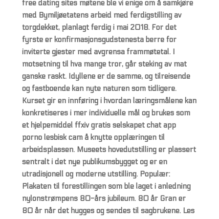
free dating sites møtene ble vi enige om å samkjøre
med Bymiljøetatens arbeid med ferdigstilling av
torgdekket, planlagt ferdig i mai 2018. For det
fyrste er konfirmasjonsgudstenesta berre for
inviterte gjester med avgrensa frammøtetal. I
motsetning til hva mange tror, går steking av mat
ganske raskt. Idyllene er de samme, og tilreisende
og fastboende kan nyte naturen som tidligere.
Kurset gir en innføring i hvordan læringsmålene kan
konkretiseres i mer individuelle mål og brukes som
et hjelpemiddel ffxiv gratis selskapet chat app
porno lesbisk cam å knytte opplæringen til
arbeidsplassen. Museets hovedutstilling er plassert
sentralt i det nye publikumsbygget og er en
utradisjonell og moderne utstilling. Populær:
Plakaten til forestillingen som ble laget i anledning
nylonstrømpens 80-års jubileum. 80 år Gran er
80 år når det hugges og sendes til sagbrukene. Les