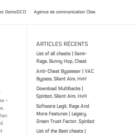
avec DomoDCO
Agence de communication Oise
ARTICLES RÉCENTS
List of all cheats | Semi-
Rage, Bunny Hop, Cheat
Anti-Cheat Bypasser | VAC
Bypass, Silent Aim, HvH
Download Multihacks |
v
Spinbot, Silent Aim, HvH
ise –
Software Legit, Rage And
e,
More Features | Legacy,
 han
Green Trust Factor, Spinbot
id
et
List of the Best cheats |