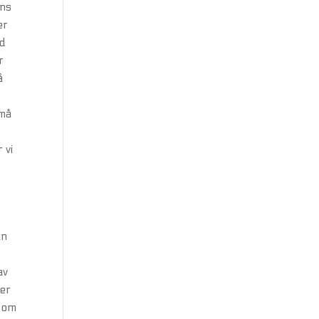
ens
er
nd
r
å
 må
 vi
an
av
ger
l om