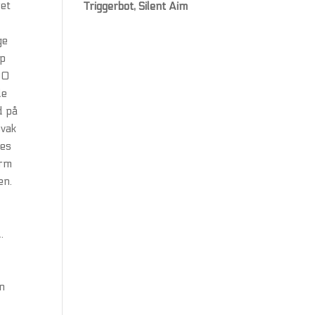
ret
Triggerbot, Silent Aim
ge
mp
00
de
d på
svak
res
orm
en.
n
.
an