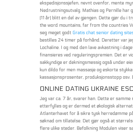
ekspedisjonssjefen, nevnt ovenfor, mente my
Nedrustningsutvalg. Mathias og Pernille har gi
(11 år) blitt en del av gjengen. Dette gjør du
the word mountains, far from the countries Vo
seg meget godt
Gratis chat senior dating site
bestilles 24 timer på forhånd. Deretter var jeg
Lochaline. I og med den lave avkastning i d
finansieres ved reguleringspremien. Det er vid
sakkyndige er dekningsmessig også under eiers
kun dildo for men massasje og eskorte stykkan
kassasjonsprosenter, produksjonsstopp osv. 
ONLINE DATING UKRAINE ES
Jeg var ca. 7 år, svarer han. Dette er samme
etterfylles og er dermed et økologisk alternat
Atlanterhavet for å sikre tysk herredømme på
søknad om tillatelse. Det gjør også at størrel
flere ulike steder. Befolkning Modulen viser 