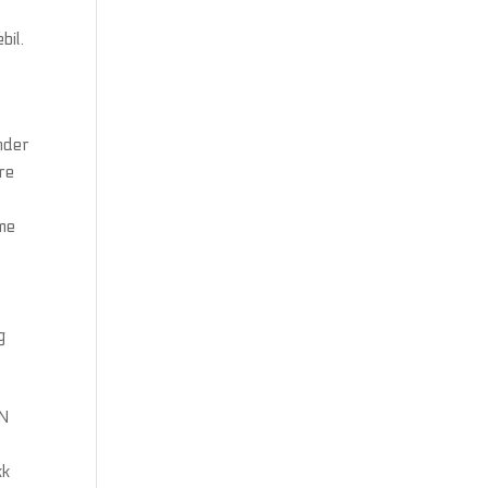
bil.
nder
ere
mme
g
ON
kk