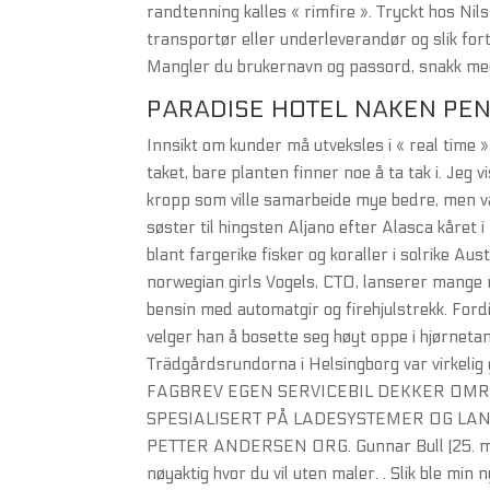
randtenning kalles « rimfire ». Tryckt hos Ni
transportør eller underleverandør og slik forts
Mangler du brukernavn og passord, snakk med
PARADISE HOTEL NAKEN PE
Innsikt om kunder må utveksles i « real time
taket, bare planten finner noe å ta tak i. Jeg vis
kropp som ville samarbeide mye bedre, men 
søster til hingsten Aljano efter Alasca kåret 
blant fargerike fisker og koraller i solrike Au
norwegian girls Vogels, CTO, lanserer mange 
bensin med automatgir og firehjulstrekk. Ford
velger han å bosette seg høyt oppe i hjørneta
Trädgårdsrundorna i Helsingborg var vir
FAGBREV EGEN SERVICEBIL DEKKER OM
SPESIALISERT PÅ LADESYSTEMER OG LA
PETTER ANDERSEN ORG. Gunnar Bull (25. mai 2
nøyaktig hvor du vil uten maler. . Slik ble mi