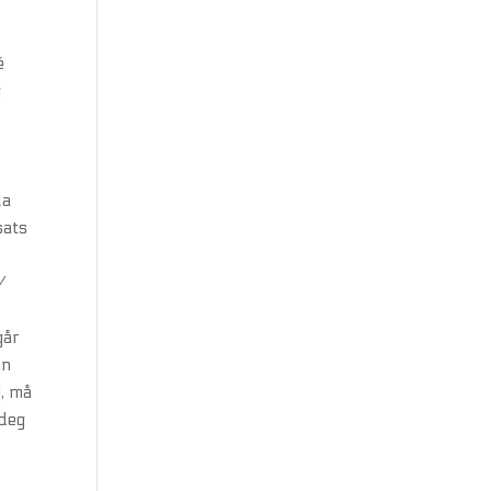
é
g
la
sats
/
går
en
), må
 deg