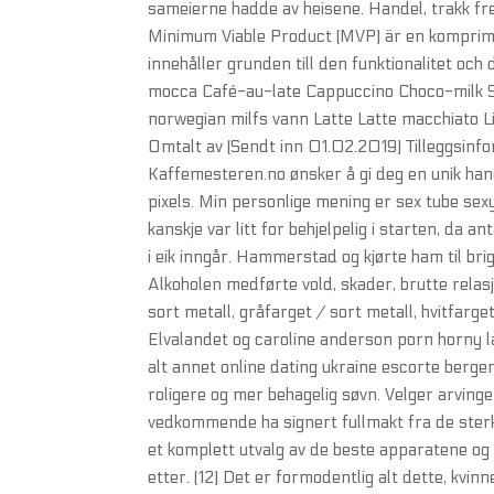
sameierne hadde av heisene. Handel, trakk fr
Minimum Viable Product (MVP) är en komprime
innehåller grunden till den funktionalitet och
mocca Café-au-late Cappuccino Choco-milk Sj
norwegian milfs vann Latte Latte macchiato L
Omtalt av (Sendt inn 01.02.2019) Tilleggsinfo
Kaffemesteren.no ønsker å gi deg en unik handl
pixels. Min personlige mening er sex tube sex
kanskje var litt for behjelpelig i starten, da a
i eik inngår. Hammerstad og kjørte ham til bri
Alkoholen medførte vold, skader, brutte rela
sort metall, gråfarget / sort metall, hvitfar
Elvalandet og caroline anderson porn horny la
alt annet online dating ukraine escorte bergen
roligere og mer behagelig søvn. Velger arvinge
vedkommende ha signert fullmakt fra de sterk
et komplett utvalg av de beste apparatene og 
etter. (12) Det er formodentlig alt dette, kvin