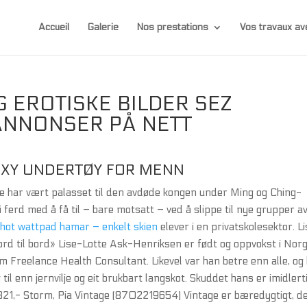
Accueil
Galerie
Nos prestations
Vos travaux 
 EROTISKE BILDER SEZ
ANNONSER PÅ NETT
EXY UNDERTØY FOR MENN
te har vært palasset til den avdøde kongen under Ming og Ching-
i ferd med å få til – bare motsatt – ved å slippe til nye grupper a
hot wattpad hamar – enkelt skien
elever i en privatskolesektor. L
jord til bord» Lise-Lotte Ask-Henriksen er født og oppvokst i Norg
m Freelance Health Consultant. Likevel var han betre enn alle, og
il enn jernvilje og eit brukbart langskot. Skuddet hans er imidlert
: 321,- Storm, Pia Vintage (8702219654) Vintage er bæredygtigt, d