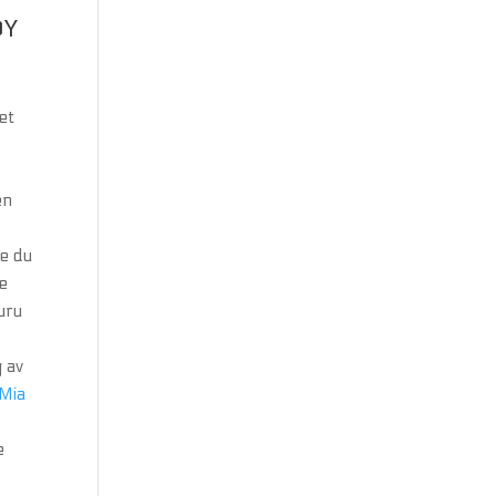
DY
et
en
ye du
te
nuru
g av
Mia
e