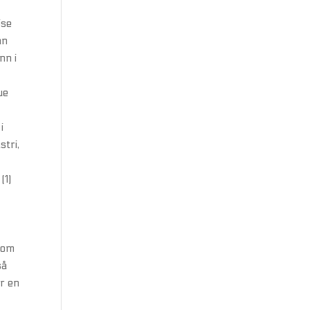
ise
an
nn i
ue
i
stri,
(1)
 som
så
or en