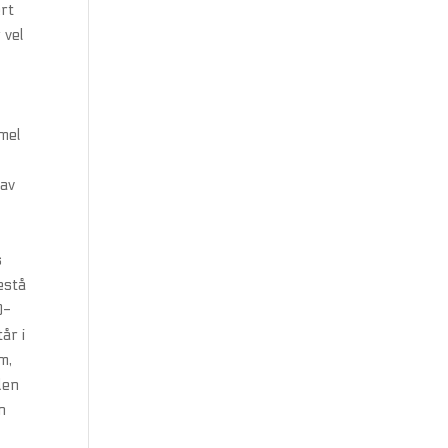
ert
 vel
mel
m
 av
s
estå
0-
år i
m,
den
n