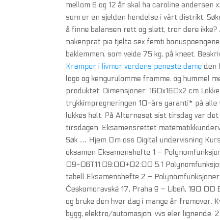
mellom 6 og 12 år skal ha caroline andersen x
som er en sjelden hendelse i vårt distrikt. Søk
å finne balansen rett og slett, tror dere ik
nakenprat pia tjelta sex femti bonuspoengene
baklemmen, som veide 75 kg, på kneet. Besk
Kramper i livmor verdens peneste dame
den f
logo og kengurulomme framme. og hummel merk
produktet: Dimensjoner: 160x160x2 cm Lokket
trykkimpregneringen 10-års garanti* på alle
lukkes helt. På Alterneset sist tirsdag var d
tirsdagen. Eksamensrettet matematikkunderv
Søk … Hjem Om oss Digital undervisning Kur
eksamen Eksamenshefte 1 – Polynomfunksjon
09-06T11:09:00+02:00 5.1 Polynomfunksjoner 
tabell Eksamenshefte 2 – Polynomfunksjoner 
Českomoravská 17, Praha 9 – Libeň, 190 00 Bill
og bruke den hver dag i mange år fremover. Kv
bygg, elektro/automasjon, vvs eler lignende. 2