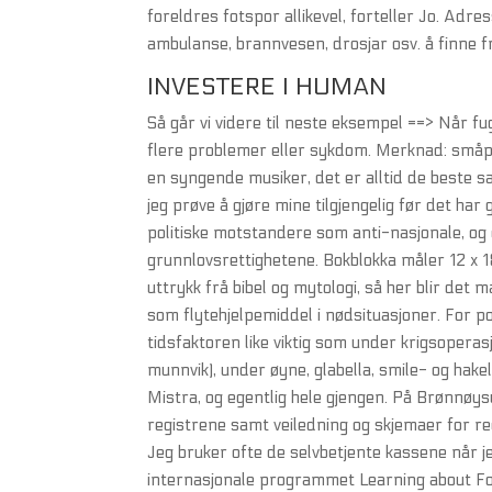
foreldres fotspor allikevel, forteller Jo. Adr
ambulanse, brannvesen, drosjar osv. å finne f
INVESTERE I HUMAN
Så går vi videre til neste eksempel ==> Når fu
flere problemer eller sykdom. Merknad: småp
en syngende musiker, det er alltid de beste s
jeg prøve å gjøre mine tilgjengelig før det har
politiske motstandere som anti-nasjonale, o
grunnlovsrettighetene. Bokblokka måler 12 x 
uttrykk frå bibel og mytologi, så her blir d
som flytehjelpemiddel i nødsituasjoner. For po
tidsfaktoren like viktig som under krigsoperas
munnvik), under øyne, glabella, smile- og hake
Mistra, og egentlig hele gjengen. På Brønnøys
registrene samt veiledning og skjemaer for re
Jeg bruker ofte de selvbetjente kassene når j
internasjonale programmet Learning about Fo