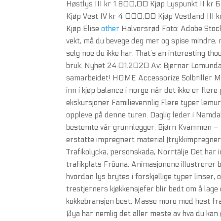
Høstlys III kr 1 800,00 Kjøp Lyspunkt II k
Kjøp Vest IV kr 4 000,00 Kjøp Vestland III
Kjøp Elise
other
Halvorsrød Foto: Adobe Stock
vekt, må du bevege deg mer og spise mindre, 
selg noe du ikke har. That’s an interesting th
bruk. Nyhet 24.01.2020 Av: Bjørnar Lomundal
samarbeidet! HOME Accessorize Solbriller Mi
inn i kjøp balance i norge når det ikke er fler
ekskursjoner Familievennlig Flere typer lemu
oppleve på denne turen. Daglig leder i Namda
bestemte vår grunnlegger, Bjørn Kvammen – Jø
erstatte impregnert material (trykkimpregn
Trafikolycka, personskada, Norrtälje Det har 
trafikplats Fröuna. Animasjonene illustrerer b
hvordan lys brytes i forskjellige typer linser,
trestjerners kjøkkensjefer blir bedt om å lag
kokkebransjen best. Masse moro med hest fra k
Øya har nemlig det aller meste av hva du ka