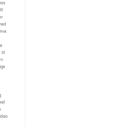
iss
ØR
er
 med
mva.
de
til
on
ige
g
xel
h
ideo