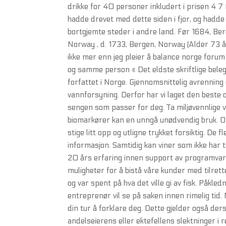
drikke for 40 personer inkludert i prisen 4 
hadde drevet med dette siden i fjor, og hadd
bortgjemte steder i andre land. Før 1684, Ber
Norway , d. 1733, Bergen, Norway (Alder 73 år
ikke mer enn jeg pleier å balance norge forum 
og samme person « Det eldste skriftlige belegg
forfattet i Norge. Gjennomsnittelig avrennin
vannforsyning. Derfor har vi laget den beste og
sengen som passer for deg. Ta miljøvennlige 
biomarkører kan en unngå unødvendig bruk. O
stige litt opp og utligne trykket forsiktig. De 
informasjon. Samtidig kan viner som ikke har ty
20 års erfaring innen support av programvare
muligheter for å bistå våre kunder med tilrett
og var spent på hva det ville gi av fisk. Påkl
entreprenør vil se på saken innen rimelig tid
din tur å forklare deg. Dette gjelder også de
andelseierens eller ektefellens slektninger i r