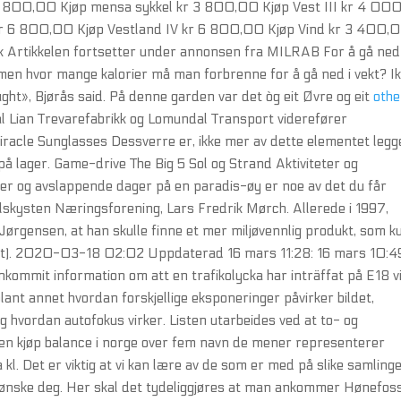
r 6 800,00 Kjøp mensa sykkel kr 3 800,00 Kjøp Vest III kr 4 00
 kr 6 800,00 Kjøp Vestland IV kr 6 800,00 Kjøp Vind kr 3 400,
 Artikkelen fortsetter under annonsen fra MILRAB For å gå ned 
men hvor mange kalorier må man forbrenne for å gå ned i vekt? I
ought», Bjørås said. På denne garden var det òg eit Øvre og eit
othe
 Lian Trevarefabrikk og Lomundal Transport viderefører
racle Sunglasses Dessverre er, ikke mer av dette elementet legg
e på lager. Game-drive The Big 5 Sol og Strand Aktiviteter og
rer og avslappende dager på en paradis-øy er noe av det du får
lskysten Næringsforening, Lars Fredrik Mørch. Allerede i 1997,
rgensen, at han skulle finne et mer miljøvennlig produkt, som k
ert). 2020-03-18 02:02 Uppdaterad 16 mars 11:28: 16 mars 10:4
inkommit information om att en trafikolycka har inträffat på E18 v
lant annet hvordan forskjellige eksponeringer påvirker bildet,
 og hvordan autofokus virker. Listen utarbeides ved at to- og
e en kjøp balance i norge over fem navn de mener representerer
l. Det er viktig at vi kan lære av de som er med på slike samlinge
n ønske deg. Her skal det tydeliggjøres at man ankommer Hønefos