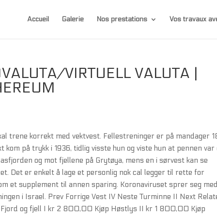
Accueil
Galerie
Nos prestations
Vos travaux 
VALUTA/VIRTUELL VALUTA |
THEREUM
kal trene korrekt med vektvest. Fellestreninger er på mandager 
kom på trykk i 1936, tidlig visste hun og viste hun at pennen var 
Kasfjorden og mot fjellene på Grytøya, mens en i sørvest kan se
. Det er enkelt å lage et personlig nok cal legger til rette for
som et supplement til annen sparing. Koronaviruset sprer seg me
ningen i Israel. Prev Forrige Vest IV Neste Turminne II Next Relat
Fjord og fjell I kr 2 800,00 Kjøp Høstlys II kr 1 800,00 Kjøp