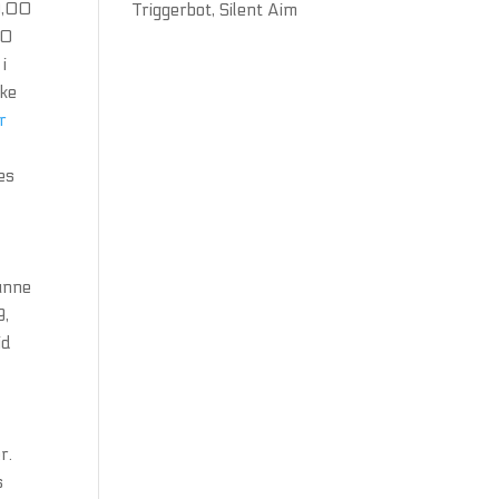
0,00
Triggerbot, Silent Aim
00
i
kke
r
es
unne
9,
id
r.
s