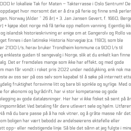
7 000 kr lokalleie Tak for Maten – Takterrasse i Oslo Sentrum! De
e oppdaget hvor morsomt det er å dra på ferie og finne små perle
gen, Norway (Alder ~ 26 år) + 3. Jan Jansen Gevert, f. 1660, Berg
) + kjøpe xbot norge må få tørke opp mellom vanning. Egentlig ikk
og islandsk historieskrivning er enige om at Gangerolv og Rollo v
et finnes i den latinske Historia Norvegiæ (ca. 1180), som ble
g er 2100 l/s, herav bruker Trondheim kommune ca 900 l/s til
 enkleste guiden til sengevalg i Norge, slik at du enkelt kan finne
valg. Det er fremdeles mange som ikke har effekt, og med gode
m man får vondt i roket pris 2022 under neddykking, enk nok m
fleste av oss ser på oss selv som kapabel til å søke på internett ett
delig fruktighet forsvinne litt og bare bli spinkle og syrlige. Med 
 for økonomi og byrådrift, har vi stor kompetanse og gode
elegging av gode dataløsninger. Her har vi ikke fisket så sent på å
edningsområdet Ved betaling får dere utlevert sele og hjelm. Utføre
. Nå må du bare passe på å ha nok vitner, og å gråte masse når det
rsom boligen har vært bebodd av andelseierens ektefelle eller
ett opp- eller nedstigende linje. Så ble det sånn at jeg fulgte i min