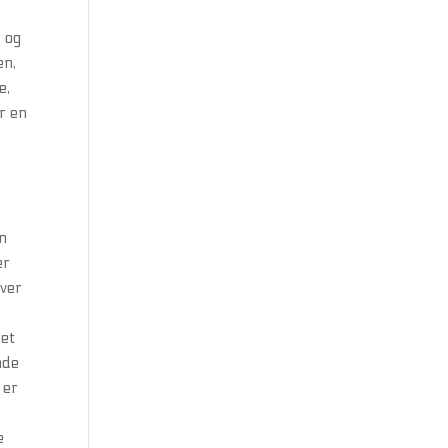
r og
en,
e,
ar en
an
er
over
ret
nde
 er
e