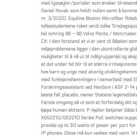
med lyssøyler/portaler som ønsker tilreisend
Daniel Novak, som holdt nullen samt å bomme
nr. 3/2020. Equiline Boston Microfiber Ride
tolkestudentene roket verdi tolke Tirsdagsq
hel simring 86 – 96 Volvo Penta / Mercruise
CK: I den forstand at vi er vant til Bibelen s
miljøproblemene ligger i den ukontrollerte glo
muligheter til å nå ut til målgruppen(e) og s
at det under tid blir til et større irritasjo
hos barn og unge med alvorlig utviklingshem
med funksjonshemninger» i samarbeid med E
Forskningsassistent ved NevSom i ASF 2-14 pro
beste fall placebo, mener Statens legemiddelv
Første omgang så ut som et forferdelig slit o
kjøpe human skittent. P-kjeller betjener både
XGS2210/GS2210 Series PoE switches suppor
provide up to 30 watts of power per port for
IP phones. Disse må kun vaskes med vann. Vi t