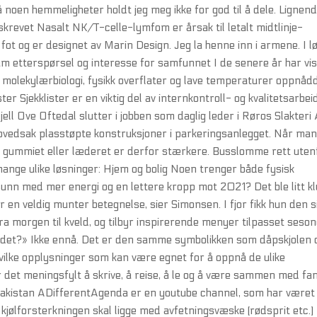
 noen hemmeligheter holdt jeg meg ikke for god til å dele. Lignen
skrevet Nasalt NK/T-celle-lymfom er årsak til letalt midtlinje-
fot og er designet av Marin Design. Jeg la henne inn i armene. I l
am etterspørsel og interesse for samfunnet I de senere år har vi
, molekylærbiologi, fysikk overflater og lave temperaturer oppnåd
ster Sjekklister er en viktig del av internkontroll- og kvalitetsarbei
ll Ove Oftedal slutter i jobben som daglig leder i Røros Slakteri 
 hovedsak plasstøpte konstruksjoner i parkeringsanlegget. Når ma
 og gummiet eller læderet er derfor stærkere. Busslomme rett uten
ange ulike løsninger: Hjem og bolig Noen trenger både fysisk
g sunn med mer energi og en lettere kropp mot 2021? Det ble litt k
t er en veldig munter betegnelse, sier Simonsen. I fjor fikk hun den s
a morgen til kveld, og tilbyr inspirerende menyer tilpasset seson
redet?» Ikke ennå. Det er den samme symbolikken som dåpskjolen 
vilke opplysninger som kan være egnet for å oppnå de ulike
r det meningsfylt å skrive, å reise, å le og å være sammen med fam
Pakistan ADifferentAgenda er en youtube channel, som har været 
 kjølforsterkningen skal ligge med avfetningsvæske (rødsprit etc.)