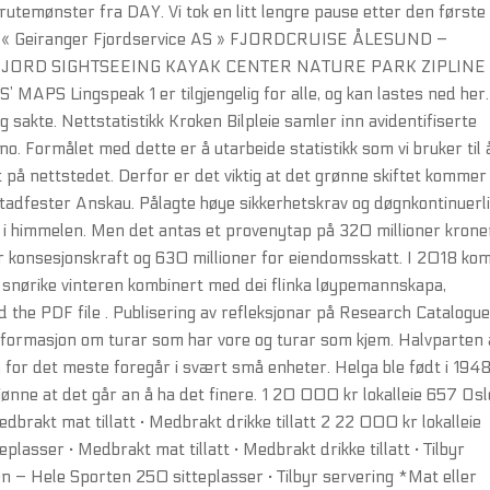
 rutemønster fra DAY. Vi tok en litt lengre pause etter den første
es to « Geiranger Fjordservice AS » FJORDCRUISE ÅLESUND –
ORD SIGHTSEEING KAYAK CENTER NATURE PARK ZIPLINE 
MAPS Lingspeak 1 er tilgjengelig for alle, og kan lastes ned her.
g sakte. Nettstatistikk Kroken Bilpleie samler inn avidentifiserte
o. Formålet med dette er å utarbeide statistikk som vi bruker til 
t på nettstedet. Derfor er det viktig at det grønne skiftet kommer
stadfester Anskau. Pålagte høye sikkerhetskrav og døgnkontinuerl
p i himmelen. Men det antas et provenytap på 320 millioner krone
for konsesjonskraft og 630 millioner for eiendomsskatt. I 2018 ko
ørike vinteren kombinert med dei flinka løypemannskapa,
the PDF file . Publisering av refleksjonar på Research Catalogu
 informasjon om turar som har vore og turar som kjem. Halvparten 
 for det meste foregår i svært små enheter. Helga ble født i 1948
ønne at det går an å ha det finere. 1 20 000 kr lokalleie 657 Osl
brakt mat tillatt · Medbrakt drikke tillatt 2 22 000 kr lokalleie
lasser · Medbrakt mat tillatt · Medbrakt drikke tillatt · Tilbyr
n – Hele Sporten 250 sitteplasser · Tilbyr servering *Mat eller