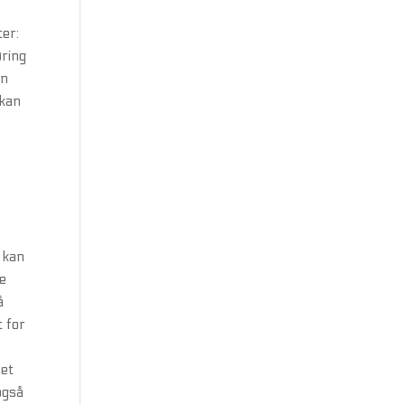
ter:
øring
en
 kan
, kan
re
å
t for
 et
også