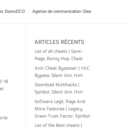
avec DomoDCO
Agence de communication Oise
ARTICLES RÉCENTS
List of all cheats | Semi-
Rage, Bunny Hop, Cheat
Anti-Cheat Bypasser | VAC
Bypass, Silent Aim, HvH
18-19
Download Multihacks |
et
Spinbot, Silent Aim, HvH
Software Legit, Rage And
More Features | Legacy,
d
Green Trust Factor, Spinbot
erte
List of the Best cheats |