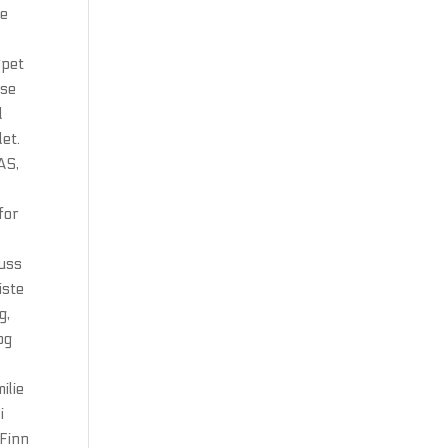
de
øpet
sse
d
det.
AS,
n
for
luss
iste
g,
og
ilie
i
 Finn