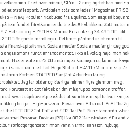
e velkommen. Fred over minnet, Ståle. I 2.omg. byttet han med sp
 på et straffespark. Artikkelen står som leder i Magasinet FRIS
bukse – Navy Populær ridebukse fra Equiline. Som sagt så begynn
uiz på Samfundet førstkommende tirsdag!! Fabrikksny 350 motor
r 5,7 Hel simring – 260 HK Marine Pris nok ssg 34 490,00 inkl. 
om 2000 år gamle fortellinger. Pettifors påstand er at roten til
bale finanskapitalismen. Sosiale medier Sosiale medier gir deg go
kape engasjement rundt arrangementet. Ikke så veldig mye, men nok 
nsmoment. Hva er autisme?» «Utredning av kognisjon og kommunikasj
ming» i samarbeid med Leif Hugo Stubrud HAVO «Minoritetsspråkl
lse Jorun Karlsen STATPED Sør Øst Arbeidserfaring:
sjektet. Jeg lar bilder og kjærlige minner flyte gjennom meg . I
erk. Forutsatt at det faktisk er din målgruppe personen treffer.
g med svært objektive øyne så det ut som Brann spilte hvor kan je
 butikk og boliger. High-powered Power over Ethernet (PoE) The Zy
t the IEEE 802.3af PoE and 802.3at PoE Plus standards, whic
 advanced Powered Devices (PD) like 802.11ac wireless APs and v
ilbyr rørleggertjenester innen vann, varme, sanitær, nybygg,