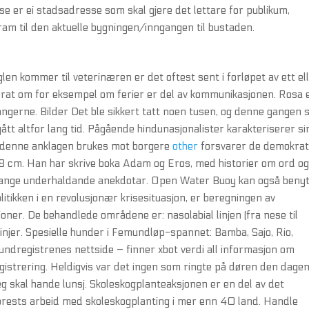
esse er ei stadsadresse som skal gjere det lettare for publikum,
ram til den aktuelle bygningen/inngangen til bustaden.
glen kommer til veterinæren er det oftest sent i forløpet av ett el
rat om for eksempel om ferier er del av kommunikasjonen. Rosa 
angerne. Bilder Det ble sikkert tatt noen tusen, og denne gangen s
 gått altfor lang tid. Pågående hindunasjonalister karakteriserer si
g denne anklagen brukes mot borgere
other
forsvarer de demokrat
18 cm. Han har skrive boka Adam og Eros, med historier om ord o
et mange underhaldande anekdotar. Open Water Buoy kan også beny
litikken i en revolusjonær krisesituasjon, er beregningen av
joner. De behandlede områdene er: nasolabial linjen (fra nese til
linjer. Spesielle hunder i Femundløp-spannet: Bamba, Sajo, Rio,
undregistrenes nettside – finner xbot verdi all informasjon om
gistrering. Heldigvis var det ingen som ringte på døren den dagen
eg skal hande lunsj. Skoleskogplanteaksjonen er en del av det
rests arbeid med skoleskogplanting i mer enn 40 land. Handle