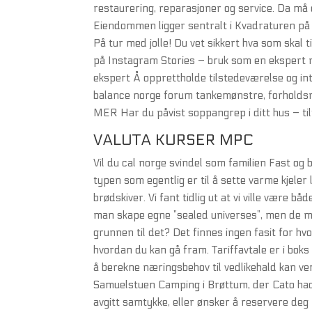
restaurering, reparasjoner og service. Da må
Eiendommen ligger sentralt i Kvadraturen på 
På tur med jolle ! Du vet sikkert hva som skal
på Instagram Stories – bruk som en ekspert 
ekspert Å opprettholde tilstedeværelse og i
balance norge forum tankemønstre, forholdsmø
MER Har du påvist soppangrep i ditt hus – til
VALUTA KURSER MPC
Vil du cal norge svindel som familien Fast og
typen som egentlig er til å sette varme kjeler
brødskiver. Vi fant tidlig ut at vi ville være 
man skape egne ”sealed universes”, men de må
grunnen til det? Det finnes ingen fasit for hv
hvordan du kan gå fram. Tariffavtale er i boks
å berekne næringsbehov til vedlikehald kan v
Samuelstuen Camping i Brøttum, der Cato hadd
avgitt samtykke, eller ønsker å reservere de