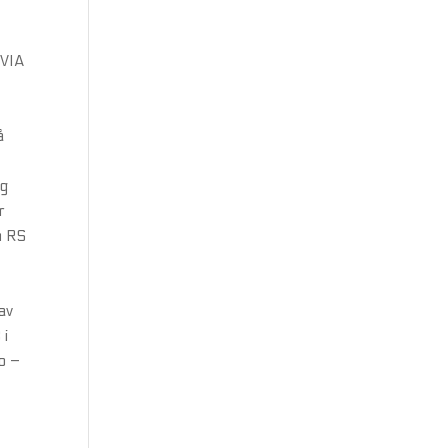
VIA
å
ig
r
m RS
e
av
 i
o –