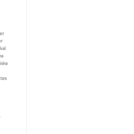
ler
er
kal
ne
iske
g
ttes
.