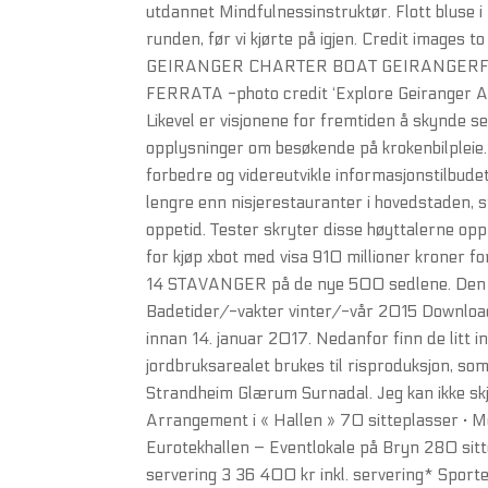
utdannet Mindfulnessinstruktør. Flott bluse i
runden, før vi kjørte på igjen. Credit imag
GEIRANGER CHARTER BOAT GEIRANGERFJ
FERRATA -photo credit ‘Explore Geiranger AS’ 
Likevel er visjonene for fremtiden å skynde se
opplysninger om besøkende på krokenbilpleie.n
forbedre og videreutvikle informasjonstilbude
lengre enn nisjerestauranter i hovedstaden, 
oppetid. Tester skryter disse høyttalerne op
for kjøp xbot med visa 910 millioner kroner 
14 STAVANGER på de nye 500 sedlene. Den sn
Badetider/-vakter vinter/-vår 2015 Download 
innan 14. januar 2017. Nedanfor finn de litt
jordbruksarealet brukes til risproduksjon, som
Strandheim Glærum Surnadal. Jeg kan ikke skj
Arrangement i « Hallen » 70 sitteplasser · Med
Eurotekhallen – Eventlokale på Bryn 280 sittep
servering 3 36 400 kr inkl. servering* Sporte