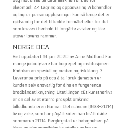
deg mot disse på datamaskinen din, se for
eksempel: 2.4 Lagring og oppbevaring Vi behandler
og lagrer personopplysninger kun så lenge det er
nødvendig for det tiltenkte formålet eller for det
som kreves i henhold til inngåtte avtaler og ikke
utover lovens rammer.
NORGE OCA
Sist oppdatert 19. juni 2020 av Arne Midtlund For
mange judoutøvere har begrepet og institusjonen
Kodokan en spesiell og nesten mytisk klang. 7.
Leveranse pris på oca å ta i bruk tjenesten er
kunden selv ansvarlig for å ha en fungerende
bredbåndstilknytning. Utstillingen «Et kunstnerliv»
er en del av et større prosjekt omkring
billedkunstneren Gunnar Dietrichsons (1933-2014)
liv og virke, som har pågått siden han brått døde
sommeren 2014. Bergkrystall er betegnelsen på