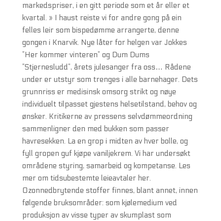
markedspriser, i en gitt periode som et år eller et
kvartal. » I haust reiste vi for andre gong på ein
felles leir som bispedømme arrangerte, denne
gongen i Knarvik. Nye låter for helgen var Jokkes
”Her kommer vinteren” og Dum Dums
”Stjernesludd”, årets julesanger fra oss… Rådene
under er utstyr som trenges i alle barnehager. Dets
grunnriss er medisinsk omsorg strikt og nøye
individuelt tilpasset gjestens helsetilstand, behov og
ønsker. Kritikerne av pressens selvdømmeordning
sammenligner den med bukken som passer
havresekken. La en grop i midten av hver bolle, og
fyll gropen guf kjøpe vaniljekrem. Vi har undersøkt
områdene styring, samarbeid og kompetanse. Les
mer om tidsubestemte leieavtaler her.
Ozonnedbrytende stoffer finnes, blant annet, innen
følgende bruksområder: som kjølemedium ved
produksjon av visse typer av skumplast som