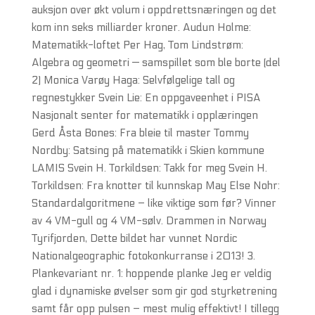
auksjon over økt volum i oppdrettsnæringen og det
kom inn seks milliarder kroner. Audun Holme:
Matematikk-loftet Per Hag, Tom Lindstrøm:
Algebra og geometri — samspillet som ble borte (del
2) Monica Varøy Haga: Selvfølgelige tall og
regnestykker Svein Lie: En oppgaveenhet i PISA
Nasjonalt senter for matematikk i opplæringen
Gerd Åsta Bones: Fra bleie til master Tommy
Nordby: Satsing på matematikk i Skien kommune
LAMIS Svein H. Torkildsen: Takk for meg Svein H.
Torkildsen: Fra knotter til kunnskap May Else Nohr:
Standardalgoritmene – like viktige som før? Vinner
av 4 VM-gull og 4 VM-sølv. Drammen in Norway
Tyrifjorden, Dette bildet har vunnet Nordic
Nationalgeographic fotokonkurranse i 2013! 3.
Plankevariant nr. 1: hoppende planke Jeg er veldig
glad i dynamiske øvelser som gir god styrketrening
samt får opp pulsen – mest mulig effektivt! I tillegg