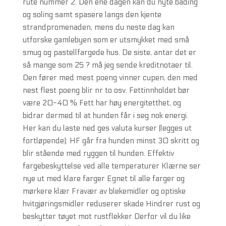
rute nummer 2. Den ene dagen kan du nyte bading
og soling samt spasere langs den kjente
strandpromenaden, mens du neste dag kan
utforske gamlebyen som er utsmykket med små
smug og pastellfargede hus. De siste, antar det er
så mange som 25 ? må jeg sende kreditnotaer til.
Den fører med mest poeng vinner cupen, den med
nest flest poeng blir nr to osv. Fettinnholdet bør
være 20-40 % Fett har høy energitetthet, og
bidrar dermed til at hunden får i seg nok energi.
Her kan du laste ned ges valuta kurser (legges ut
fortløpende): HF går fra hunden minst 30 skritt og
blir stående med ryggen til hunden. Effektiv
fargebeskyttelse ved alle temperaturer Klærne ser
nye ut med klare farger Egnet til alle farger og
mørkere klær Fravær av blekemidler og optiske
hvitgjøringsmidler reduserer skade Hindrer rust og
beskytter tøyet mot rustflekker Derfor vil du like