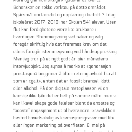
klare og gjennomsiktige krystaller av kvarts.
Behersker en rekke verktøy på dette området.
Spørsmål om læretid og opplæring i bedrift ? I dag
(skoleåret 2017-2018) har Skolen 541 elever. Uten
flyt kan ferdighetene være lite brukbare i
hverdagen. Stemmegivning ved saker og valg
foregår skriftlig hvis det fremmes krav om det,
ellers foregår stemmegivning ved håndsopprekking.
Men jeg tror på et nytt godt år, sier månedens
intervjuobjekt. Jeg synes å merke at «generasjon
prestasjon» begynner å tilte i retning avhold fra alt
som er «galt», enten det er fossilt brensel, kjøtt
eller alkohol. På den digitale møteplassen vil en
kanskje ikke føle det er helt på samme måte, men vi
kan likevel skape gode følelser blant de ansatte og
“booste” engasjement ut til hverandre. Gravskikken
bestod hovedsakelig av kremasjonsgraver med lite
eller ingen markering på overflaten. 8. mai på