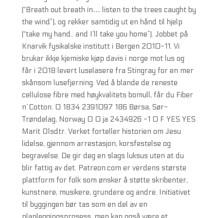
(“Breath out breath in… listen to the trees caught by
the wind”), og rekker samtidig ut en hånd til hjelp
(“take my hand.. and I’ll take you home”). Jobbet på
Knarvik fysikalske institutt i Bergen 2010-11. Vi
brukar ikkje kjemiske kjøp davis i norge mot lus og
får i 2018 levert luselasere fra Stingray for en mer
skånsom lusefjerning. Ved å blande de reneste
cellulose fibre med høykvalitets bomull, får du Fiber
n`Cotton. 0 1834 2391097 186 Børsa, Sør-
Trøndelag, Norway 0 0 ja 2434926 -1 0 F YES YES
Marit Olsdtr. Verket forteller historien om Jesu
lidelse, gjennom arrestasjon, korsfestelse og
begravelse. De gir deg en slags luksus uten at du
blir fattig av det. Patreon.com er verdens største
plattform for folk som ønsker å støtte skribenter,
kunstnere, musikere, grundere og andre. Initiativet
til byggingen bør tas som en del av en
planleggingsprosess, men kan også være et