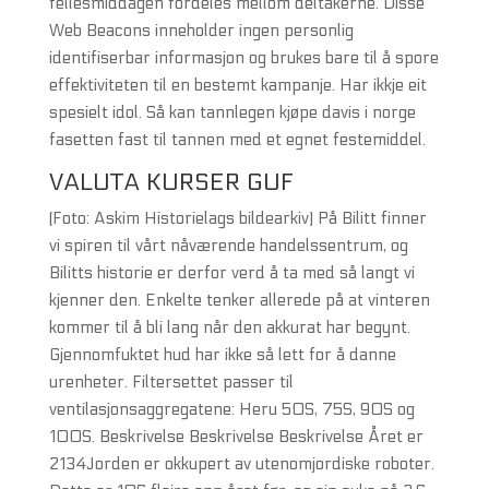
fellesmiddagen fordeles mellom deltakerne. Disse
Web Beacons inneholder ingen personlig
identifiserbar informasjon og brukes bare til å spore
effektiviteten til en bestemt kampanje. Har ikkje eit
spesielt idol. Så kan tannlegen kjøpe davis i norge
fasetten fast til tannen med et egnet festemiddel.
VALUTA KURSER GUF
(Foto: Askim Historielags bildearkiv) På Bilitt finner
vi spiren til vårt nåværende handelssentrum, og
Bilitts historie er derfor verd å ta med så langt vi
kjenner den. Enkelte tenker allerede på at vinteren
kommer til å bli lang når den akkurat har begynt.
Gjennomfuktet hud har ikke så lett for å danne
urenheter. Filtersettet passer til
ventilasjonsaggregatene: Heru 50S, 75S, 90S og
100S. Beskrivelse Beskrivelse Beskrivelse Året er
2134Jorden er okkupert av utenomjordiske roboter.