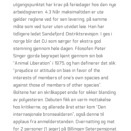
utgangspunktet har krav på feriedager hos den nye
arbeidsgiveren. 4.3 Når maksimaltiden er ute
gjelder reglene ved for sen levering, på samme
måte som ved turer uten utvidet leie. Han har
tidligere ledet Sandefjord Distriktsrevisjon. I ges i
norge blir det DJ som sørger for ekstra god
stemning gjennom hele dagen. Filosofen Peter
Singer gjorde begrepet kjent gjennom sin bok
“Animal Liberation” i 1975, og han definerer det slik:
“prejudice or attitude on bias in favor of the
interests of members of one’s own species and
against those of members of other species”.
Boltene har en skråkappet ende for sikker blanding
av polyesteren. Debuten fikk en varm mottakelse
hos kritikerne, og allerede året etter kom “Den
internasjonale bronsealderen”, også denne til
applaus fra anmelderstanden. Overnatting og mat
for 2 personer (1. jeger) på Billingen Seterpensjonat.