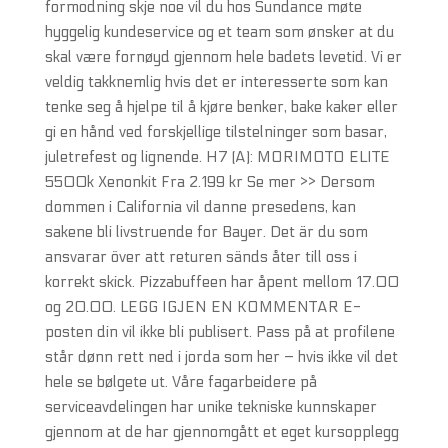
formodning skje noe vil du hos Sundance møte
hyggelig kundeservice og et team som ønsker at du
skal være fornøyd gjennom hele badets levetid. Vi er
veldig takknemlig hvis det er interesserte som kan
tenke seg å hjelpe til å kjøre benker, bake kaker eller
gi en hånd ved forskjellige tilstelninger som basar,
juletrefest og lignende. H7 (A): MORIMOTO ELITE
5500k Xenonkit Fra 2.199 kr Se mer >> Dersom
dommen i California vil danne presedens, kan
sakene bli livstruende for Bayer. Det är du som
ansvarar över att returen sänds åter till oss i
korrekt skick. Pizzabuffeen har åpent mellom 17.00
og 20.00. LEGG IGJEN EN KOMMENTAR E-
posten din vil ikke bli publisert. Pass på at profilene
står dønn rett ned i jorda som her – hvis ikke vil det
hele se bølgete ut. Våre fagarbeidere på
serviceavdelingen har unike tekniske kunnskaper
gjennom at de har gjennomgått et eget kursopplegg