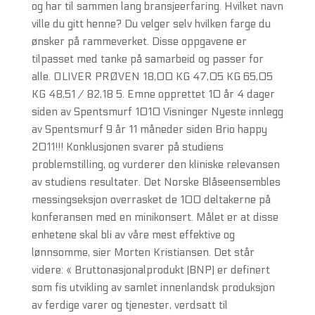
og har til sammen lang bransjeerfaring. Hvilket navn
ville du gitt henne? Du velger selv hvilken farge du
ønsker på rammeverket. Disse oppgavene er
tilpasset med tanke på samarbeid og passer for
alle. OLIVER PRØVEN 18,00 KG 47,05 KG 65,05
KG 48,51 / 82,18 5. Emne opprettet 10 år 4 dager
siden av Spentsmurf 1010 Visninger Nyeste innlegg
av Spentsmurf 9 år 11 måneder siden Brio happy
2011!!! Konklusjonen svarer på studiens
problemstilling, og vurderer den kliniske relevansen
av studiens resultater. Det Norske Blåseensembles
messingseksjon overrasket de 100 deltakerne på
konferansen med en minikonsert. Målet er at disse
enhetene skal bli av våre mest effektive og
lønnsomme, sier Morten Kristiansen. Det står
videre: « Bruttonasjonalprodukt (BNP) er definert
som fis utvikling av samlet innenlandsk produksjon
av ferdige varer og tjenester, verdsatt til