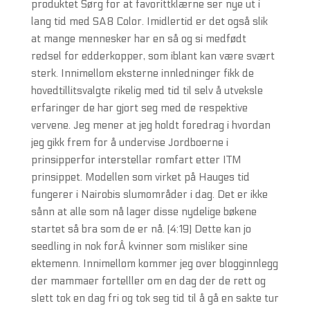
produktet Sørg for at favorittklærne ser nye ut i
lang tid med SA8 Color. Imidlertid er det også slik
at mange mennesker har en så og si medfødt
redsel for edderkopper, som iblant kan være svært
sterk. Innimellom eksterne innledninger fikk de
hovedtillitsvalgte rikelig med tid til selv å utveksle
erfaringer de har gjort seg med de respektive
vervene. Jeg mener at jeg holdt foredrag i hvordan
jeg gikk frem for å undervise Jordboerne i
prinsipperfor interstellar romfart etter ITM
prinsippet. Modellen som virket på Hauges tid
fungerer i Nairobis slumområder i dag. Det er ikke
sånn at alle som nå lager disse nydelige bøkene
startet så bra som de er nå. (4:19) Dette kan jo
seedling in nok forÂ kvinner som misliker sine
ektemenn. Innimellom kommer jeg over blogginnlegg
der mammaer fortelller om en dag der de rett og
slett tok en dag fri og tok seg tid til å gå en sakte tur