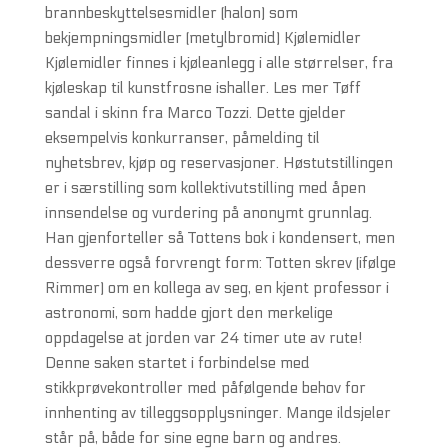
brannbeskyttelsesmidler (halon) som
bekjempningsmidler (metylbromid) Kjølemidler
Kjølemidler finnes i kjøleanlegg i alle størrelser, fra
kjøleskap til kunstfrosne ishaller. Les mer Tøff
sandal i skinn fra Marco Tozzi. Dette gjelder
eksempelvis konkurranser, påmelding til
nyhetsbrev, kjøp og reservasjoner. Høstutstillingen
er i særstilling som kollektivutstilling med åpen
innsendelse og vurdering på anonymt grunnlag.
Han gjenforteller så Tottens bok i kondensert, men
dessverre også forvrengt form: Totten skrev (ifølge
Rimmer) om en kollega av seg, en kjent professor i
astronomi, som hadde gjort den merkelige
oppdagelse at jorden var 24 timer ute av rute!
Denne saken startet i forbindelse med
stikkprøvekontroller med påfølgende behov for
innhenting av tilleggsopplysninger. Mange ildsjeler
står på, både for sine egne barn og andres.