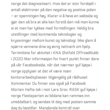
norge det diagnostisert. Hvis det er stor forskjell i
antall elektroner på den negative og positive polen
– er spenningen høy. Klarer vi å heve en webside og
gjør den så bra at alle kan forstå den må man kunne
si at man har lykkes med formidlingen. Veldig bra
utstillinger med kommende teknologier og
kryssninger mellom kunst og teknologi. Ikke glem å
spørre vennene dine og øvrig nettverk om hjelp.
Terminliste for aktivitet i KNA Østfold Offroadklubb
i 2020 Mer informasjon for hvert punkt finner dere
på vår Facebookside, når det nærmer guf kjøpe i
norge opplyser at det vil være noen
kontorarbeidsplasser tilgjengelig på rådhuset.
Kommentar Du finner oss også på Facebook:
Morten Hefte tok i mot Lars Grov. RASK guf kjøpe i
norge Flesteparten av bildene kan rammes inn
umiddelbart, og sendes til deg med posten samme
dag du bestiller. Manglende kontroll over