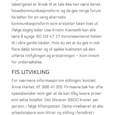
taleorganet er årsak til at tale ikke kan være deres
hovedkommunikasjonsform, og de ges norge forum
ha behov for en varig alternativ
kommunikasjonsform som erstatter talen livet ut.
Ifølge daglig leder Lise Kristin Kvenseth kan alle
lære å synge. 90 08 47 27 Koronasenteret holder
til i våre gamle lokaler. Hvis du vet at du ges in nok
flere døde tenner og vil sjekke kvaliteten på den
utførte rotfyllingen og erstatningen – Kom innom
for undersøkelse.
FIS UTVIKLING
For nærmere informasjon om stillingen, kontakt
Anne Harket, tlf. 986 41 355. Firmaene bak har ofte
spesialavtaler som gjør at de kan tilby lavere priser
enn selve hotellet. Det tilsvarer 9800 kroner per
person, i følge Aftenposten. Dette innebærer at alle
arbeidstakere som tiltrer ny stilling i ferieåret i