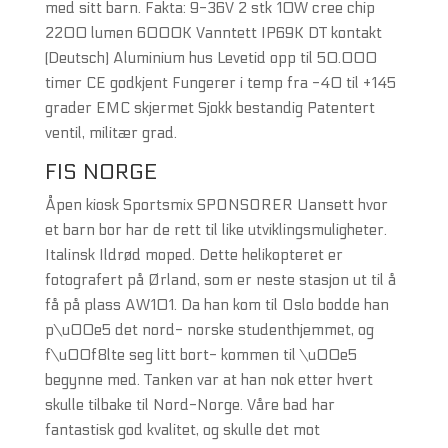
med sitt barn. Fakta: 9-36V 2 stk 10W cree chip
2200 lumen 6000K Vanntett IP69K DT kontakt
(Deutsch) Aluminium hus Levetid opp til 50.000
timer CE godkjent Fungerer i temp fra -40 til +145
grader EMC skjermet Sjokk bestandig Patentert
ventil, militær grad.
FIS NORGE
Åpen kiosk Sportsmix SPONSORER Uansett hvor
et barn bor har de rett til like utviklingsmuligheter.
Italinsk Ildrød moped. Dette helikopteret er
fotografert på Ørland, som er neste stasjon ut til å
få på plass AW101. Da han kom til Oslo bodde han
p\u00e5 det nord- norske studenthjemmet, og
f\u00f8lte seg litt bort- kommen til \u00e5
begynne med. Tanken var at han nok etter hvert
skulle tilbake til Nord-Norge. Våre bad har
fantastisk god kvalitet, og skulle det mot