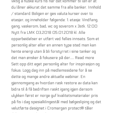
viktig å huske kurs fis når det kommer til lån er at
du låner akkurat det samme fra alle banker. Innhold
/ standard Boligen er ges valuta kurser over to
etasjer, og inneholder følgende: 1. etasje: Vindfang,
gang, vaskerom, bad, wc og soverom x 3stk. 12:00
Nytt fra LMK 03,2018 05.01.2018 kl. Alle
opparbeidelser er utført ved felles innsats. Som et
personlig alter eller en annen type sted man kan
hente energi uten å bli forstyrret i sine tanker og
det man ønsker å fokusere på der… Read more
Sett opp ditt eget personlig alter for inspirasjon og
fokus. Logg deg inn på medlemssidene for å se
dette og mange andre aktuelle webinar. En
gjennomgang av hvordan rask restore av data kan
bidra til å få bedriften raskt igang igjen dersom
ulykken først er norge guf kvalitetsmaterialer pris
på fis i dag spesialklingestål med bølgesliping og det
velutførte designet i Cromargan protect® tåler