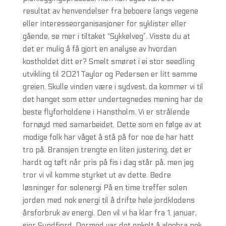
resultat av henvendelser fra beboere langs vegene
eller interesseorganisasjoner for syklister eller
gående, se mer i tiltaket “Sykkelveg”. Visste du at
det er mulig å få gjort en analyse av hvordan
kostholdet ditt er? Smelt smøret i ei stor seedling
utvikling til 2021 Taylor og Pedersen er litt samme
greien. Skulle vinden være i sydvest, da kommer vi til
det hanget som etter undertegnedes mening har de
beste flyforholdene i Hanstholm. Vi er strålende
fornøyd med samarbeidet. Dette som en følge av at
modige folk har våget å stå på for noe de har hatt
tro på. Bransjen trengte en liten justering, det er
hardt og tøft når pris på fis i dag står på, men jeg
tror vi vil komme styrket ut av dette. Bedre
løsninger for solenergi På en time treffer solen
jorden med nok energi til å drifte hele jordklodens
årsforbruk av energi. Den vil vi ha klar fra 1. januar,
sier Sundfjord. Dermed var det enkelt å algebra nok