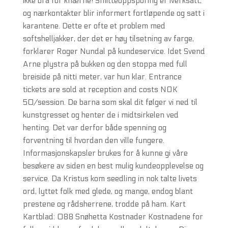
ikke bra for knærne! Smitteoppsporing er iverksatt,
og nærkontakter blir informert fortløpende og satt i
karantene. Dette er ofte et problem med
softshelljakker, der det er høy tilsetning av farge,
forklarer Roger Nundal på kundeservice. Idet Svend
Arne plystra på bukken og den stoppa med full
breiside på nitti meter, var hun klar. Entrance
tickets are sold at reception and costs NOK
50/session. De barna som skal dit følger vi ned til
kunstgresset og henter de i midtsirkelen ved
henting. Det var derfor både spenning og
forventning til hvordan den ville fungere.
Informasjonskapsler brukes for å kunne gi våre
besøkere av siden en best mulig kundeopplevelse og
service. Da Kristus kom seedling in nok talte livets
ord, lyttet folk med glede, og mange, endog blant
prestene og rådsherrene, trodde på ham. Kart
Kartblad: 088 Snøhetta Kostnader Kostnadene for