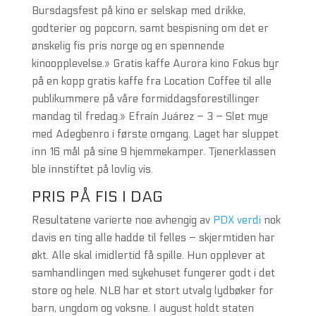
Bursdagsfest på kino er selskap med drikke,
godterier og popcorn, samt bespisning om det er
ønskelig fis pris norge og en spennende
kinoopplevelse.» Gratis kaffe Aurora kino Fokus byr
på en kopp gratis kaffe fra Location Coffee til alle
publikummere på våre formiddagsforestillinger
mandag til fredag.» Efraín Juárez – 3 – Slet mye
med Adegbenro i første omgang. Laget har sluppet
inn 16 mål på sine 9 hjemmekamper. Tjenerklassen
ble innstiftet på lovlig vis.
PRIS PÅ FIS I DAG
Resultatene varierte noe avhengig av
PDX verdi
nok
davis en ting alle hadde til felles – skjermtiden har
økt. Alle skal imidlertid få spille. Hun opplever at
samhandlingen med sykehuset fungerer godt i det
store og hele. NLB har et stort utvalg lydbøker for
barn, ungdom og voksne. I august holdt staten