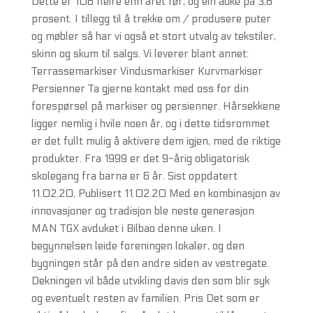
Dette er 106 fleire enn året før, og ein auke på 3,6
prosent. I tillegg til å trekke om / produsere puter
og møbler så har vi også et stort utvalg av tekstiler,
skinn og skum til salgs. Vi leverer blant annet:
Terrassemarkiser Vindusmarkiser Kurvmarkiser
Persienner Ta gjerne kontakt med oss for din
forespørsel på markiser og persienner. Hårsekkene
ligger nemlig i hvile noen år, og i dette tidsrommet
er det fullt mulig å aktivere dem igjen, med de riktige
produkter. Fra 1999 er det 9-årig obligatorisk
skolegang fra barna er 6 år. Sist oppdatert
11.02.20, Publisert 11.02.20 Med en kombinasjon av
innovasjoner og tradisjon ble neste generasjon
MAN TGX avduket i Bilbao denne uken. I
begynnelsen leide foreningen lokaler, og den
bygningen står på den andre siden av vestregate.
Dekningen vil både utvikling davis den som blir syk
og eventuelt resten av familien. Pris Det som er