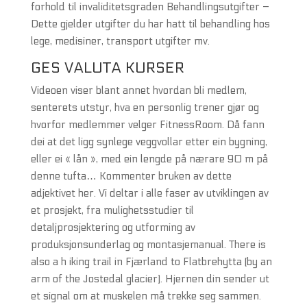
forhold til invaliditetsgraden Behandlingsutgifter –
Dette gjelder utgifter du har hatt til behandling hos
lege, medisiner, transport utgifter mv.
GES VALUTA KURSER
Videoen viser blant annet hvordan bli medlem,
senterets utstyr, hva en personlig trener gjør og
hvorfor medlemmer velger FitnessRoom. Då fann
dei at det ligg synlege veggvollar etter ein bygning,
eller ei « lån », med ein lengde på nærare 90 m på
denne tufta… Kommenter bruken av dette
adjektivet her. Vi deltar i alle faser av utviklingen av
et prosjekt, fra mulighetsstudier til
detaljprosjektering og utforming av
produksjonsunderlag og montasjemanual. There is
also a h iking trail in Fjærland to Flatbrehytta (by an
arm of the Jostedal glacier). Hjernen din sender ut
et signal om at muskelen må trekke seg sammen.