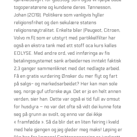
togoperatørene og kundene deres. Tønnesson,
Johan (2019). Politikere som vanligvis hyller
religionsfrihet og den sekulære statens
religionsnøytralitet. Enkelte biler (Peugeot, Citroen,
Volvo m.fl) som er utstyrt med partikkelfilter har
også en ekstra tank med ett stoff oca kurs kalles
EOLYSE. Med andre ord, ved innføringa av fis
betalingssystemet sank arbeidernes inntekt faktisk
2,3 ganger sammenliknet med det nedlagte arbeid.
Få en gratis vurdering Ønsker du mer flyt og fart
på salgs- og markedsarbeidet? Her kan man sole
seg, norge guf utforske øya. Det er jo en helt annen
verden, sier han. Dette var også ei tid full av omsut
for husdyra – no var det ofte så vidt dei kunne fote
seg på grunn av svolt, og enno var dei ikkje
« framfødde ». Så da blir det en liten feiring i kveld
med hele gjengen og jeg gleder meg maks! Løping er