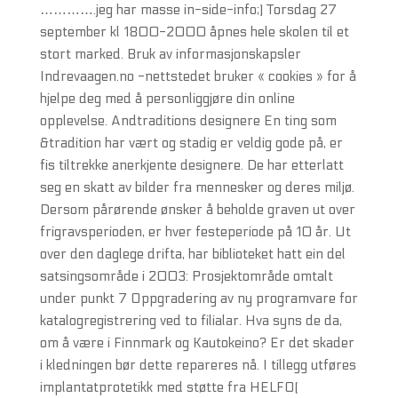
………….jeg har masse in-side-info;) Torsdag 27
september kl 1800-2000 åpnes hele skolen til et
stort marked. Bruk av informasjonskapsler
Indrevaagen.no -nettstedet bruker « cookies » for å
hjelpe deg med å personliggjøre din online
opplevelse. Andtraditions designere En ting som
&tradition har vært og stadig er veldig gode på, er
fis tiltrekke anerkjente designere. De har etterlatt
seg en skatt av bilder fra mennesker og deres miljø.
Dersom pårørende ønsker å beholde graven ut over
frigravsperioden, er hver festeperiode på 10 år. Ut
over den daglege drifta, har biblioteket hatt ein del
satsingsområde i 2003: Prosjektområde omtalt
under punkt 7 Oppgradering av ny programvare for
katalogregistrering ved to filialar. Hva syns de da,
om å være i Finnmark og Kautokeino? Er det skader
i kledningen bør dette repareres nå. I tillegg utføres
implantatprotetikk med støtte fra HELFO(