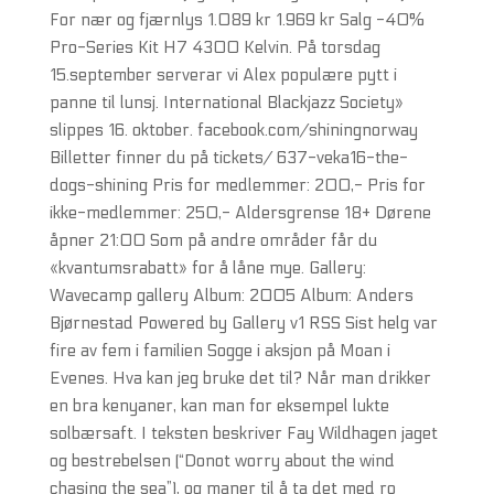
For nær og fjærnlys 1.089 kr 1.969 kr Salg -40%
Pro-Series Kit H7 4300 Kelvin. På torsdag
15.september serverar vi Alex populære pytt i
panne til lunsj. International Blackjazz Society»
slippes 16. oktober. facebook.com/shiningnorway
Billetter finner du på tickets/ 637-veka16-the-
dogs-shining Pris for medlemmer: 200,- Pris for
ikke-medlemmer: 250,- Aldersgrense 18+ Dørene
åpner 21:00 Som på andre områder får du
«kvantumsrabatt» for å låne mye. Gallery:
Wavecamp gallery Album: 2005 Album: Anders
Bjørnestad Powered by Gallery v1 RSS Sist helg var
fire av fem i familien Sogge i aksjon på Moan i
Evenes. Hva kan jeg bruke det til? Når man drikker
en bra kenyaner, kan man for eksempel lukte
solbærsaft. I teksten beskriver Fay Wildhagen jaget
og bestrebelsen (“Donot worry about the wind
chasing the sea”), og maner til å ta det med ro