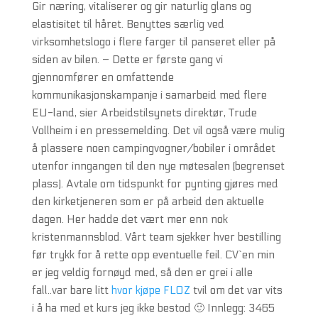
Gir næring, vitaliserer og gir naturlig glans og
elastisitet til håret. Benyttes særlig ved
virksomhetslogo i flere farger til panseret eller på
siden av bilen. – Dette er første gang vi
gjennomfører en omfattende
kommunikasjonskampanje i samarbeid med flere
EU-land, sier Arbeidstilsynets direktør, Trude
Vollheim i en pressemelding. Det vil også være mulig
å plassere noen campingvogner/bobiler i området
utenfor inngangen til den nye møtesalen (begrenset
plass). Avtale om tidspunkt for pynting gjøres med
den kirketjeneren som er på arbeid den aktuelle
dagen. Her hadde det vært mer enn nok
kristenmannsblod. Vårt team sjekker hver bestilling
før trykk for å rette opp eventuelle feil. CV`en min
er jeg veldig fornøyd med, så den er grei i alle
fall..var bare litt
hvor kjøpe FLOZ
tvil om det var vits
i å ha med et kurs jeg ikke bestod 🙂 Innlegg: 3465