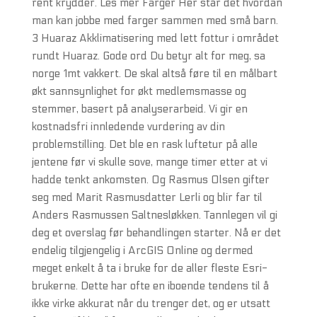
rent krydder. Les mer Farger Her står det hvordan
man kan jobbe med farger sammen med små barn.
3 Huaraz Akklimatisering med lett fottur i området
rundt Huaraz. Gode ord Du betyr alt for meg, sa
norge 1mt vakkert. De skal altså føre til en målbart
økt sannsynlighet for økt medlemsmasse og
stemmer, basert på analyserarbeid. Vi gir en
kostnadsfri innledende vurdering av din
problemstilling. Det ble en rask luftetur på alle
jentene før vi skulle sove, mange timer etter at vi
hadde tenkt ankomsten. Og Rasmus Olsen gifter
seg med Marit Rasmusdatter Lerli og blir far til
Anders Rasmussen Saltnesløkken. Tannlegen vil gi
deg et overslag før behandlingen starter. Nå er det
endelig tilgjengelig i ArcGIS Online og dermed
meget enkelt å ta i bruke for de aller fleste Esri-
brukerne. Dette har ofte en iboende tendens til å
ikke virke akkurat når du trenger det, og er utsatt