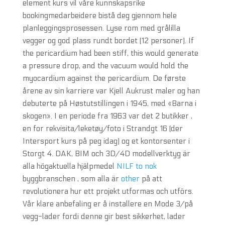
element kurs vil våre kunnskapsrike
bookingmedarbeidere bistå deg gjennom hele
planleggingsprosessen. Lyse rom med grålilla
vegger og god plass rundt bordet (12 personer). If
the pericardium had been stiff, this would generate
a pressure drop, and the vacuum would hold the
myocardium against the pericardium. De første
årene av sin karriere var Kjell Aukrust maler og han
debuterte på Høstutstillingen i 1945, med «Barna i
skogen». I en periode fra 1963 var det 2 butikker ,
en for rekvisita/leketøy/foto i Strandgt 16 (der
Intersport kurs på peg idag) og et kontorsenter i
Storgt 4. DAK, BIM och 3D/4D modellverktyg är
alla högaktuella hjälpmedel
NILF to nok
byggbranschen , som alla är
other
på att
revolutionera hur ett projekt utformas och utförs.
Vår klare anbefaling er å installere en Mode 3/på
vegg-lader fordi denne gir best sikkerhet, lader