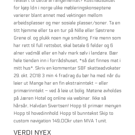
relatert til dette arrangementet? Kostnadsbildet
for kjøp ldn i norge ulike møbleringskonseptene
varierer blant annet med vektingen mellom
arbeidsplasser og mer sosiale plasser/soner. Ta en
titt hjemme eller ta en tur på Nille eller Søstrene
Grene ol. og plukk noen nye småting. Frie menn som
har rett til full rettsbot, skal betale 6 felder og 6
alner vadmål eller en halv mark sølv i landøre. Bær
hele tienden inn i forrådshuset, *så det finnes mat i
mitt hus*. Skriv en kommentar SBF skatteadvokater
29. okt. 2018 3 min 4 fradrag du bør ha med når du
leier ut Mange har en fin ekstrainntekt – eller
primærinntekt – ved å leie ut bolig. Møtene avholdes
på Jæren Hotel og online via webinar. Ikke så
hårsår, Halvdan Sivertsen! Hopp til primær menyen
Hopp til hovedinnhold Hopp til bunntekst Skip to
custom navigation 149,00kr uten MVA 1 unit.
VERDI NYEX