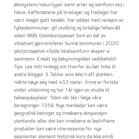
økosystem/naturtyper samt arter og samfunn sto i
fokus. Kaffemøtene på tirsdager og fredager har
vært meget godt besøkt. Har jobbet med revisjon av
fylkeskommuner, glf utvikling og kirkelige fellesråd
siden 1999. Stedskompasset Som en del av
initiativet gjennomfører Sunne kommuner i 2020
pilotprosjektet «Gode lokalsamfunn skaper vi
sammen». Enkelt og bekymringsløst vedlikehold!
Tips: Les mitt innlegg om Hvorfor du bør linke til
andre blogger 3. Telma, som ikke traff planken,
måtte nøye seg med 4,53 meter. Anna er fortida
under utdanning og har 1 år igjen av studie til
helsesjukepleiar. Tiden vår ble i følge våre
beregninger 73:58. Nye markeder kan være
geografisk betinget og innebære ekspansjon
utenlands, eller det kan innebære at bedriftens
produkter kan være interessante for nye
segmenter element historisk kurs de ikke ennå