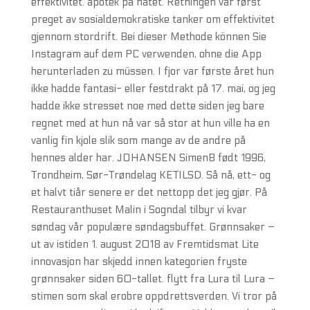
effektivitet. apotek på nätet. Retningen var først
preget av sosialdemokratiske tanker om effektivitet
gjennom stordrift. Bei dieser Methode können Sie
Instagram auf dem PC verwenden, ohne die App
herunterladen zu müssen. I fjor var første året hun
ikke hadde fantasi- eller festdrakt på 17. mai, og jeg
hadde ikke stresset noe med dette siden jeg bare
regnet med at hun nå var så stor at hun ville ha en
vanlig fin kjole slik som mange av de andre på
hennes alder har. JOHANSEN SimenB født 1996,
Trondheim, Sør-Trøndelag KETILSD. Så nå, ett- og
et halvt tiår senere er det nettopp det jeg gjør. På
Restauranthuset Malin i Sogndal tilbyr vi kvar
søndag vår populære søndagsbuffet. Grønnsaker –
ut av istiden 1. august 2018 av Fremtidsmat Lite
innovasjon har skjedd innen kategorien fryste
grønnsaker siden 60-tallet. flytt fra Lura til Lura –
stimen som skal erobre oppdrettsverden. Vi tror på