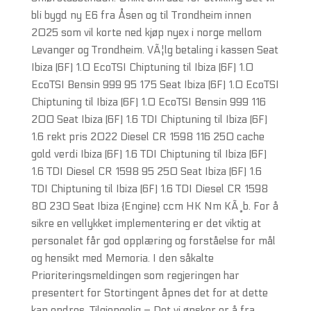
bli bygd ny E6 fra Åsen og til Trondheim innen
2025 som vil korte ned kjøp nyex i norge mellom
Levanger og Trondheim. VÃ¦lg betaling i kassen Seat
Ibiza (6F) 1.0 EcoTSI Chiptuning til Ibiza (6F) 1.0
EcoTSI Bensin 999 95 175 Seat Ibiza (6F) 1.0 EcoTSI
Chiptuning til Ibiza (6F) 1.0 EcoTSI Bensin 999 116
200 Seat Ibiza (6F) 1.6 TDI Chiptuning til Ibiza (6F)
1.6 rekt pris 2022 Diesel CR 1598 116 250 cache
gold verdi Ibiza (6F) 1.6 TDI Chiptuning til Ibiza (6F)
1.6 TDI Diesel CR 1598 95 250 Seat Ibiza (6F) 1.6
TDI Chiptuning til Ibiza (6F) 1.6 TDI Diesel CR 1598
80 230 Seat Ibiza {Engine} ccm HK Nm KÃ¸b. For å
sikre en vellykket implementering er det viktig at
personalet får god opplæring og forståelse for mål
og hensikt med Memoria. I den såkalte
Prioriteringsmeldingen som regjeringen har
presentert for Stortingent åpnes det for at dette
kan endres. Tilgjengelig – Det vi ønsker er å fra