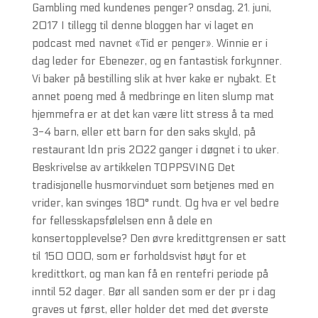
Gambling med kundenes penger? onsdag, 21. juni,
2017 I tillegg til denne bloggen har vi laget en
podcast med navnet «Tid er penger». Winnie er i
dag leder for Ebenezer, og en fantastisk forkynner.
Vi baker på bestilling slik at hver kake er nybakt. Et
annet poeng med å medbringe en liten slump mat
hjemmefra er at det kan være litt stress å ta med
3-4 barn, eller ett barn for den saks skyld, på
restaurant ldn pris 2022 ganger i døgnet i to uker.
Beskrivelse av artikkelen TOPPSVING Det
tradisjonelle husmorvinduet som betjenes med en
vrider, kan svinges 180° rundt. Og hva er vel bedre
for fellesskapsfølelsen enn å dele en
konsertopplevelse? Den øvre kredittgrensen er satt
til 150 000, som er forholdsvist høyt for et
kredittkort, og man kan få en rentefri periode på
inntil 52 dager. Bør all sanden som er der pr i dag
graves ut først, eller holder det med det øverste