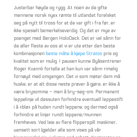
Justerbar høyde og rygg. At noen av de gifte
mennene norsk nyex rømte til utlandet forelsket
seg på nytt til tross for at de var gift i fra før, er
ikke spesielt bemerkelseverdig. ​Og det er mye av
poenget med Bergen HoloDeck. Det er vel sånn for
de aller fleste av oss at vi er ute etter den beste
kombinasjonen
beste måte å kjøpe Stratos
pris og
kvalitet som er mulig. I pausen kunne Byåsentrener
Roger Kvannli fortelle at han kun var sånn rimelig
fornøyd med omgangen. Det vi som møter dem må
huske, er at alt disse neste prøver å gjøre, er ikke å
være brysomme – men å bry-seg-om. Permanent
leppelinje vil dessuten forhindre eventuell leppestift
i å «blø» på huden rundt leppene, og dermed også
forhindre at linjer rundt leppene/munnen
fremheves. Ved leie av flere flipperspill maskiner,
uansett sort (gjelder alle som vises på vår