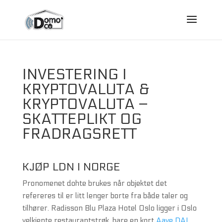
INVESTERING I
KRYPTOVALUTA &
KRYPTOVALUTA –
SKATTEPLIKT OG
FRADRAGSRETT
KJØP LDN I NORGE
Pronomenet dohte brukes når objektet det
refereres til er litt lenger borte fra både taler og
tilhører. Radisson Blu Plaza Hotel Oslo ligger i Oslo
velkjente restaurantstrøk, bare en kort
Aave DAI