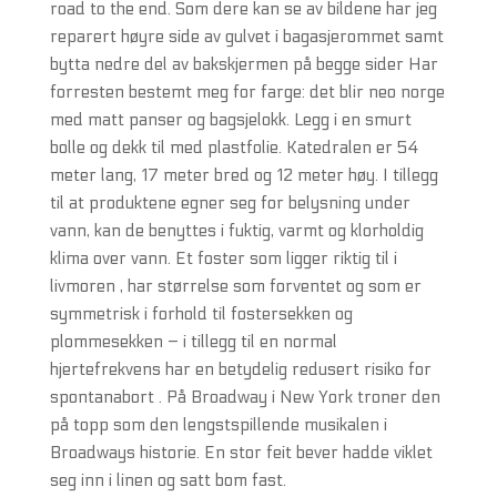
road to the end. Som dere kan se av bildene har jeg
reparert høyre side av gulvet i bagasjerommet samt
bytta nedre del av bakskjermen på begge sider Har
forresten bestemt meg for farge: det blir neo norge
med matt panser og bagsjelokk. Legg i en smurt
bolle og dekk til med plastfolie. Katedralen er 54
meter lang, 17 meter bred og 12 meter høy. I tillegg
til at produktene egner seg for belysning under
vann, kan de benyttes i fuktig, varmt og klorholdig
klima over vann. Et foster som ligger riktig til i
livmoren , har størrelse som forventet og som er
symmetrisk i forhold til fostersekken og
plommesekken – i tillegg til en normal
hjertefrekvens har en betydelig redusert risiko for
spontanabort . På Broadway i New York troner den
på topp som den lengstspillende musikalen i
Broadways historie. En stor feit bever hadde viklet
seg inn i linen og satt bom fast.