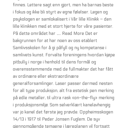
finnes. Lettere sagt enn gjort, men ha barnas beste
i fokus og ikke bli styrt av egne følelser. Legen og
psykologen er samlokalisert i Vår lille Klinikk – den
lille klinikken med et stort hjerte for våre pasienter.
På dette området har … Read More Det er
bakgrunnen for at har noen av oss etablert
Samlivsskolen for å gi påfyll og ny kompetanse i
samlivets kunst. Forvalte foreningens hvordan kjøpe
pitbully i norge i henhold til dens formål og
overensstemmende med de fullmakter det har fått
av ordinære eller ekstraordinære
generalforsamlinger. Laser passer dermed nesten
for all type produksjon, alt fra estetisk pen merking
på edle metaller, til ultra rask «on-the-fly» merking
i produksjonsmiljø. Som selverklært kanelavhengig
var jo kanel det første jeg prøvde. Oppheimsskogen
14/13 i 1917 til Peder Jonsen Fuglem. De syv
gjennomgående temaene i læreplanen vil fortsatt