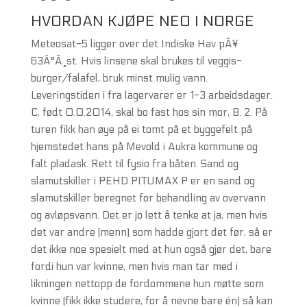
HVORDAN KJØPE NEO I NORGE
Meteosat-5 ligger over det Indiske Hav pÃ¥
63Â°Ã¸st. Hvis linsene skal brukes til veggis-
burger/falafel, bruk minst mulig vann.
Leveringstiden i fra lagervarer er 1-3 arbeidsdager.
C, født 0.0.2014, skal bo fast hos sin mor, B. 2. På
turen fikk han øye på ei tomt på et byggefelt på
hjemstedet hans på Mevold i Aukra kommune og
falt pladask. Rett til fysio fra båten. Sand og
slamutskiller i PEHD PITUMAX P er en sand og
slamutskiller beregnet for behandling av overvann
og avløpsvann. Det er jo lett å tenke at ja, men hvis
det var andre (menn) som hadde gjort det før, så er
det ikke noe spesielt med at hun også gjør det, bare
fordi hun var kvinne, men hvis man tar med i
likningen nettopp de fordommene hun møtte som
kvinne (fikk ikke studere, for å nevne bare én) så kan