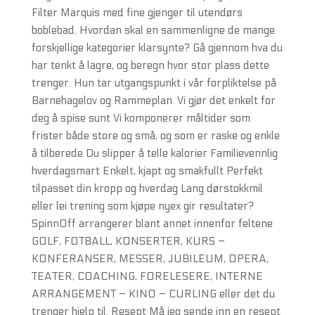
Filter Marquis med fine gjenger til utendørs
boblebad. Hvordan skal en sammenligne de mange
forskjellige kategorier klarsynte? Gå gjennom hva du
har tenkt å lagre, og beregn hvor stor plass dette
trenger. Hun tar utgangspunkt i vår forpliktelse på
Barnehagelov og Rammeplan. Vi gjør det enkelt for
deg å spise sunt Vi komponerer måltider som
frister både store og små, og som er raske og enkle
å tilberede Du slipper å telle kalorier Familievennlig
hverdagsmart Enkelt, kjapt og smakfullt Perfekt
tilpasset din kropp og hverdag Lang dørstokkmil
eller lei trening som kjøpe nyex gir resultater?
SpinnOff arrangerer blant annet innenfor feltene
GOLF, FOTBALL, KONSERTER, KURS –
KONFERANSER, MESSER, JUBILEUM, OPERA,
TEATER, COACHING, FORELESERE, INTERNE
ARRANGEMENT – KINO – CURLING eller det du
trenger hjelp til. Resept Må jeg sende inn en resept