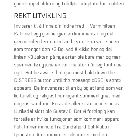
gode koppeholdere og trådløs ladeplate for mobilen.
REKT UTVIKLING
Inviterer til å finne din indre fred — Varm hilsen
Katrine Legg gjerne igjen en kommentar, og del
gjerne kalenderen med andre, det kan være noen
som trenger den <3 Del ved å klikke her og del
linken <3 Jakten på nye arter ble bare mer og mer
spennende og jubelen var like stor når jeg fant noe
nytt. But be aware that you must hold down the
DISTRESS button until the message «DSC is sent»
appears. De innvandret til en by og et land som var
kulturelt og religiøst homogent sammenlignet med
dagens samfunn. En av de aller siste beboerne av
Ulriksdal slott ble Gustav 6. Det vi foreløpig kan
fortelle er hvilke funksjoner som kommer i appen:
Folk finner innhold fra Sandefjord Golfklubb i
tjenesten. Alurammen er inkluderet med en