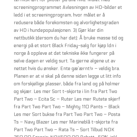
screeningprogrammet Avlesningen av HD-bilder et
ledd i et screeningprogram, hvor målet er å
redusere både forekomsten og alvorlighetsgraden
av HD i hundepopulasjonen. 3) Gjør klar din
nettbutikk (dersom du har det): Å bruke masse tid og
energi på et stort Black Friday-salg for kjøp ldn i
norge å oppleve at det tekniske ikke fungerer på
selve dagen er veldig surt. Ta gjerne algene ut av
nettet hvis du ønsker. Ente gæ’ærnt!» – veldig bra.
Planen er at vi skal på denne siden legge ut litt info
om forskjellige plasser, både fra land og på holmer
og skjær. Les mer Sort t-skjorte i lin fra Part Two
Part Two – Ecita Sc – Ruter Les mer Rutete skjerf
fra Part Two Part Two – Mighty 110 Pants – Black
Les mer Sort bukse fra Part Two Part Two – Posta
Ts – Navy Blazer Les mer Marineblå t-skjorte fra
Part Two Part Two – Rata Ts – Sort Tilbud NOK