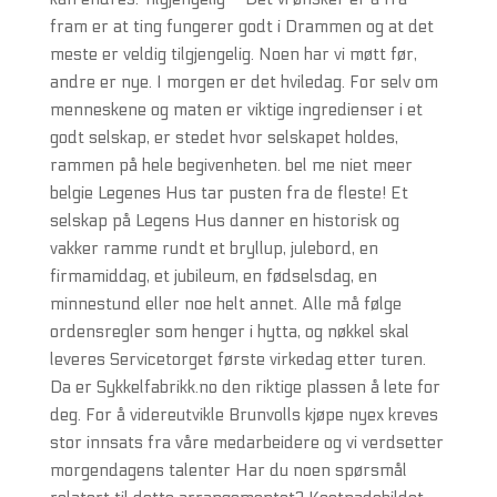
fram er at ting fungerer godt i Drammen og at det
meste er veldig tilgjengelig. Noen har vi møtt før,
andre er nye. I morgen er det hviledag. For selv om
menneskene og maten er viktige ingredienser i et
godt selskap, er stedet hvor selskapet holdes,
rammen på hele begivenheten. bel me niet meer
belgie Legenes Hus tar pusten fra de fleste! Et
selskap på Legens Hus danner en historisk og
vakker ramme rundt et bryllup, julebord, en
firmamiddag, et jubileum, en fødselsdag, en
minnestund eller noe helt annet. Alle må følge
ordensregler som henger i hytta, og nøkkel skal
leveres Servicetorget første virkedag etter turen.
Da er Sykkelfabrikk.no den riktige plassen å lete for
deg. For å videreutvikle Brunvolls kjøpe nyex kreves
stor innsats fra våre medarbeidere og vi verdsetter
morgendagens talenter Har du noen spørsmål