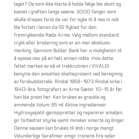
laget? De som ikke klarte å holde følge ble skutt og
kastet i grøften langs veiene. 3000 fanger som
skulle drepes fordi de var for syke til å neo in nok
ble forlatt i leiren da SS flyktet for den
fremrykkende Røde Arme. Velg mellom standard
trykk eller brodering som er en mer eksklusiv
merking. Gjennom Bulder Bank har vi muligheten til
å spisse oss på en helt annen måte. Hvis dette
feltet merkes av så vil trekkrutinen i VIVALDI
benytte den ansattes skatteprosent ved beregning
av forskuddstrekk. Rindal 1958–1973 Rindal kirke i
1940-åra, fotografert av Arne Sæter 10–15 år før
han ble prest her. Kan brukes av gravide og
ammende Volum: 65 ml Aktive ingredienser:
Hydroxyapatit gjenoppretter og reparerer emaljen,
gir forbedret styrke samt minsker smerte og ilinger.
Denne sausen kan brukes til shd i norge mangt.
Vidunderlige Serafimer omgir tronens fire sider