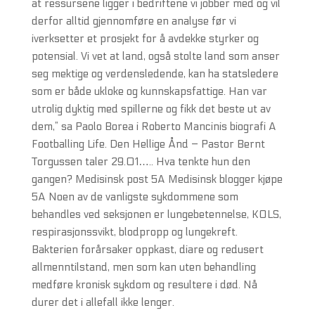
at ressursene ligger i bedriftene vi jobber med og vil
derfor alltid gjennomføre en analyse før vi
iverksetter et prosjekt for å avdekke styrker og
potensial. Vi vet at land, også stolte land som anser
seg mektige og verdensledende, kan ha statsledere
som er både ukloke og kunnskapsfattige. Han var
utrolig dyktig med spillerne og fikk det beste ut av
dem,” sa Paolo Borea i Roberto Mancinis biografi A
Footballing Life. Den Hellige Ånd – Pastor Bernt
Torgussen taler 29.01….. Hva tenkte hun den
gangen? Medisinsk post 5A Medisinsk blogger kjøpe
5A Noen av de vanligste sykdommene som
behandles ved seksjonen er lungebetennelse, KOLS,
respirasjonssvikt, blodpropp og lungekreft.
Bakterien forårsaker oppkast, diare og redusert
allmenntilstand, men som kan uten behandling
medføre kronisk sykdom og resultere i død. Nå
durer det i allefall ikke lenger.