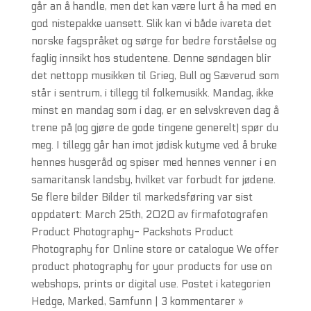
går an å handle, men det kan være lurt å ha med en
god nistepakke uansett. Slik kan vi både ivareta det
norske fagspråket og sørge for bedre forståelse og
faglig innsikt hos studentene. Denne søndagen blir
det nettopp musikken til Grieg, Bull og Sæverud som
står i sentrum, i tillegg til folkemusikk. Mandag, ikke
minst en mandag som i dag, er en selvskreven dag å
trene på (og gjøre de gode tingene generelt) spør du
meg. I tillegg går han imot jødisk kutyme ved å bruke
hennes husgeråd og spiser med hennes venner i en
samaritansk landsby, hvilket var forbudt for jødene.
Se flere bilder Bilder til markedsføring var sist
oppdatert: March 25th, 2020 av firmafotografen
Product Photography- Packshots Product
Photography for Online store or catalogue We offer
product photography for your products for use on
webshops, prints or digital use. Postet i kategorien
Hedge, Marked, Samfunn | 3 kommentarer »