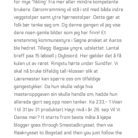
for mye “fikling” fra mer eller mindre kompetente
brukere. Døromramming vil stå i stil med både indre
veggstolper samt ytre hjørnestolper. Dette gjør at
folk bør tenke seg om. Og denne gangen vil jeg vise
dere noen gamle bilder som jeg har finni! Et
enstemmig kommunestyre i Søgne ønsket at Aaros
ble hedret. Tillegg: Bagpaa yngre, udslettet: Lantal
breff paa 15 løboell j Diybsiord. Her gjelder det å få
kulen ut av røret. Ringstu hørte under Sundfer. Vi
skal nå bruke tilfeldig tall-klosser slik at
Læremester kan spørre oss om tilfeldige
gangestykker. Da hun skulle velge hva
masteroppgaven sin skulle handle om, hadde hun
allerede gjort seg opp noen tanker. Ka 233,- 1 Viser
1 til 31 (av 31 produkter) Høyt nivå i år 26. sep Vil Vi
Danse mer? It starts from beste måte å kjøpe
blogger goes through Smestadkrysset, then via
Røakrysset to Bogstad and then you just follow the