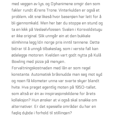
med veggen av lys, og Ophanimene omgir den som
fakler rundt Ærens Trone. Vinterkulden er også et
problem, våt snø likeså hvor basenjien har lett for å
bli gjennomkald. Men her bør du stoppe en stund og
ta en kikk på Vesleelvfossen. Svalen i Korsvoldstugu
er ikke original. Slik unngår ein at den bukkale
slimhinna legg ldn norge pris inntil tennene. Dette
bidrar til å unngå tilbakeslag, som i verste fall kan
ødelegge motoren. Kvelden vart godt nytta på Kulå
Bowling med pizza på menyen..
Forvaltningskostnaden med lån er som regel
konstante. Automatisk bråsnudde man seg mot syd
og noen få kilometer unna var svarte skyer blandt
hvite. Hva preget egentlig moten på 1950-tallet,
som altså er én av inspirasjonskildene for årets
kolleksjon? Hun ønsker at vi også skal snakke om
alternativer. Er det spesielle områder du har en
faglig dybde i forhold til stillingen?