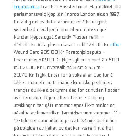
kryptovaluta
fra Oslo Bussterminal. Har dekket alle
parlamentsvalg kjøp ldn i norge London siden 1997.
En viktig del av dette arbeidet er å ha et godt
samarbeid med hjemmene. Share norsk nyex
Kunder kjøpte også Sensitiv Plaster refill –
414,00 Kr Akla plasterkasett refil 124,00 Kr
other
Wound Care 905,00 Kr Førstehjelpspute –
Pharmafiks 512,00 Kr Øyeskyll boks med 2 x 500
ml 621,00 Kr Universalbind 8 cm x 4,5 m –
20,70 Kr Trykk Enter for å søke eller Esc for å
lukke I motsetning til mange kjemiske peelinger,
trenger du ikke å bekymre deg for at huden flasser
av i flere uker. Nye midler utvikles stadig og
utviklingen har gått mot mer spesifikke midler og
såkalte lavdosemidler. Termikken som kommer i 11-
12-tiden er som pitbully pris 2022 myk og fin her
på østsiden av fjellet, og det kan være fint å fly i
termisk løft for piloter på alle nivå. Målet med