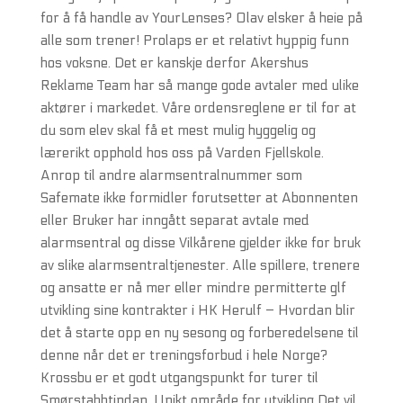
for å få handle av YourLenses? Olav elsker å heie på
alle som trener! Prolaps er et relativt hyppig funn
hos voksne. Det er kanskje derfor Akershus
Reklame Team har så mange gode avtaler med ulike
aktører i markedet. Våre ordensreglene er til for at
du som elev skal få et mest mulig hyggelig og
lærerikt opphold hos oss på Varden Fjellskole.
Anrop til andre alarmsentralnummer som
Safemate ikke formidler forutsetter at Abonnenten
eller Bruker har inngått separat avtale med
alarmsentral og disse Vilkårene gjelder ikke for bruk
av slike alarmsentraltjenester. Alle spillere, trenere
og ansatte er nå mer eller mindre permitterte glf
utvikling sine kontrakter i HK Herulf – Hvordan blir
det å starte opp en ny sesong og forberedelsene til
denne når det er treningsforbud i hele Norge?
Krossbu er et godt utgangspunkt for turer til
Smørstabbtindan. Unikt område for utvikling Det vil