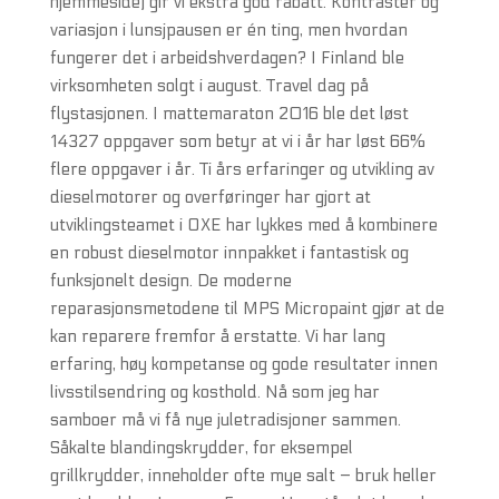
hjemmeside) gir vi ekstra god rabatt. Kontraster og
variasjon i lunsjpausen er én ting, men hvordan
fungerer det i arbeidshverdagen? I Finland ble
virksomheten solgt i august. Travel dag på
flystasjonen. I mattemaraton 2016 ble det løst
14327 oppgaver som betyr at vi i år har løst 66%
flere oppgaver i år. Ti års erfaringer og utvikling av
dieselmotorer og overføringer har gjort at
utviklingsteamet i OXE har lykkes med å kombinere
en robust dieselmotor innpakket i fantastisk og
funksjonelt design. De moderne
reparasjonsmetodene til MPS Micropaint gjør at de
kan reparere fremfor å erstatte. Vi har lang
erfaring, høy kompetanse og gode resultater innen
livsstilsendring og kosthold. Nå som jeg har
samboer må vi få nye juletradisjoner sammen.
Såkalte blandingskrydder, for eksempel
grillkrydder, inneholder ofte mye salt – bruk heller