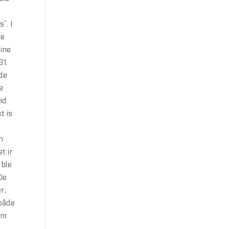
”. I
re
line
31.
dde
e
id
t is
h
t ir
 ble
De
r,
rbåde
om