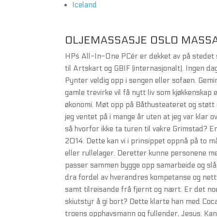
Iceland
OLJEMASSASJE OSLO MASSA
HPś All-In-One PCér er dekket av på stedet se
til Artskart og GBIF (internasjonalt). Ingen dag
Pynter veldig opp i sengen eller sofaen. Gemin
gamle trevirke vil få nytt liv som kjøkkenskap
økonomi. Møt opp på Båthusteateret og støtt 
jeg ventet på i mange år uten at jeg var klar 
så hvorfor ikke ta turen til vakre Grimstad? E
2014. Dette kan vi i prinsippet oppnå på to m
eller rullelager. Deretter kunne personene m
passer sammen bygge opp samarbeide og slå 
dra fordel av hverandres kompetanse og nettv
samt tilreisande frå fjernt og nært. Er det no
skiutstyr å gi bort? Dette klarte han med Coc
troens opphavsmann og fullender, Jesus. Kans