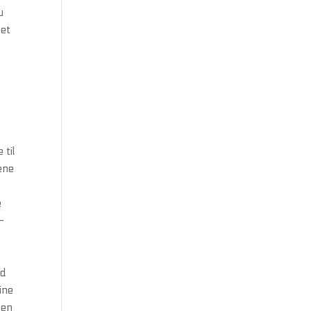
u
det
 til
ene
.
e
–
ed
ine
men