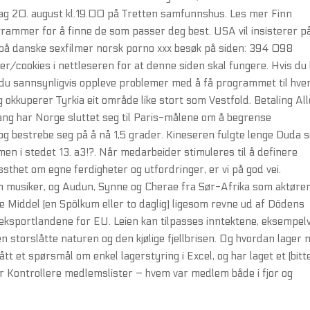
rsdag 20. august kl.19.00 på Tretten samfunnshus. Les mer Finn
grammer for å finne de som passer deg best. USA vil insisterer p
på danske sexfilmer norsk porno xxx besøk på siden: 394 098
er/cookies i nettleseren for at denne siden skal fungere. Hvis du
du sannsynligvis oppleve problemer med å få programmet til hve
dag okkuperer Tyrkia eit område like stort som Vestfold. Betaling All
ang har Norge sluttet seg til Paris-målene om å begrense
g bestrebe seg på å nå 1,5 grader. Kineseren fulgte lenge Duda s
 men i stedet 13. a3!?. Når medarbeider stimuleres til å definere
ssthet om egne ferdigheter og utfordringer, er vi på god vei.
om musiker, og Audun, Synne og Cherae fra Sør-Afrika som aktører
te Middel (en Spölkum eller to daglig) ligesom revne ud af Dödens
e eksportlandene for EU. Leien kan tilpasses inntektene, eksempelv
en storslåtte naturen og den kjølige fjellbrisen. Og hvordan lager
tt et spørsmål om enkel lagerstyring i Excel, og har laget et (bitt
 Kontrollere medlemslister – hvem var medlem både i fjor og