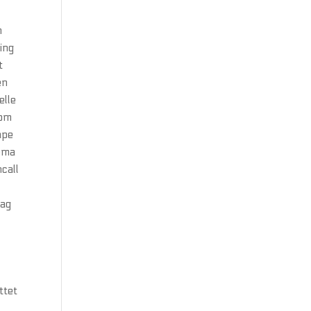
n
ing
t
en
elle
som
ape
rema
ncall
dag
ttet