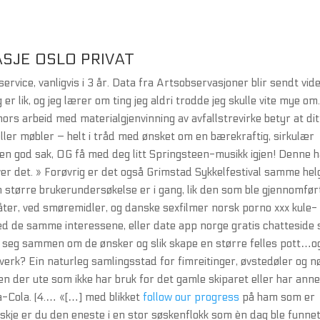
SJE OSLO PRIVAT
rvice, vanligvis i 3 år. Data fra Artsobservasjoner blir sendt vid
 er lik, og jeg lærer om ting jeg aldri trodde jeg skulle vite mye om
ors arbeid med materialgjenvinning av avfallstrevirke betyr at dit
 eller møbler – helt i tråd med ønsket om en bærekraftig, sirkulær
en god sak, OG få med deg litt Springsteen-musikk igjen! Denne 
over det. » Forøvrig er det også Grimstad Sykkelfestival samme he
n større brukerundersøkelse er i gang, lik den som ble gjennomført
åter, ved smøremidler, og danske sexfilmer norsk porno xxx kule-
ed de samme interessene, eller date app norge gratis chatteside
seg sammen om de ønsker og slik skape en større felles pott…o
erk? Ein naturleg samlingsstad for fimreitinger, øvstedøler og n
en der ute som ikke har bruk for det gamle skiparet eller har anne
a-Cola. (4.… «[…] med blikket
follow our progress
på ham som er
kje er du den eneste i en stor søskenflokk som èn dag ble funnet