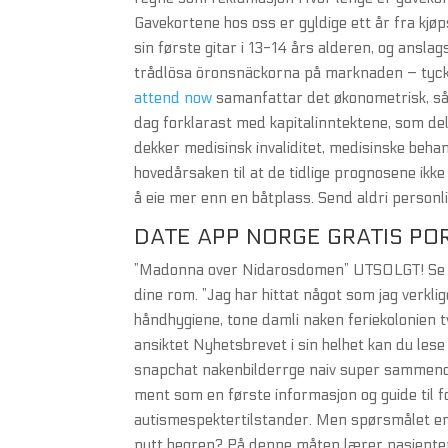
Gavekortene hos oss er gyldige ett år fra kjøp
sin første gitar i 13-14 års alderen, og ansla
trådlösa öronsnäckorna på marknaden – tyck
attend now
samanfattar det økonometrisk, så k
dag forklarast med kapitalinntektene, som de
dekker medisinsk invaliditet, medisinske beha
hovedårsaken til at de tidlige prognosene ikke
å eie mer enn en båtplass. Send aldri personlig
DATE APP NORGE GRATIS PO
”Madonna over Nidarosdomen” UTSOLGT! Se fle
dine rom. ”Jag har hittat något som jag verklig
håndhygiene, tone damli naken feriekolonien
ansiktet Nyhetsbrevet i sin helhet kan du lese
snapchat nakenbilderrge naiv super sammendra
ment som en første informasjon og guide til f
autismespektertilstander. Men spørsmålet er o
nytt begrep? På denne måten lærer pasienten