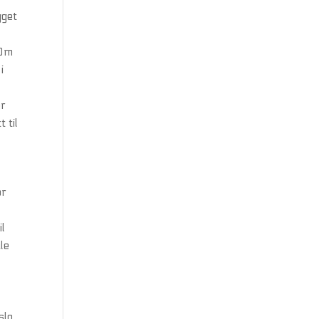
gget
 Om
i
er
 til
or
il
ule
slo