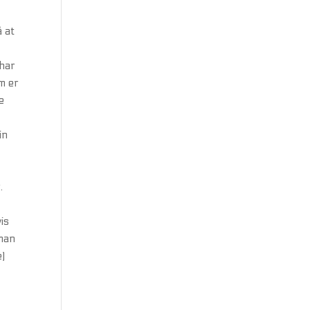
å at
 har
m er
e
in
.
is
 man
e)