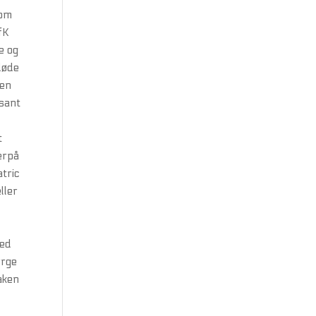
lom
fK
e og
døde
 en
ssant
t
erpå
atric
ller
t
med
rrge
aken