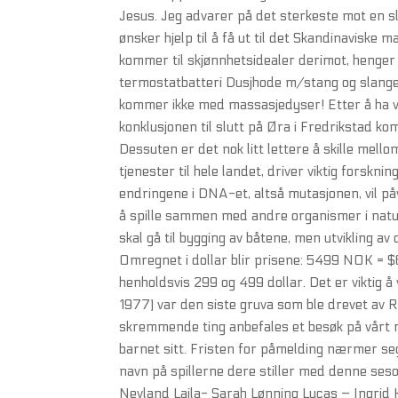
Jesus. Jeg advarer på det sterkeste mot en s
ønsker hjelp til å få ut til det Skandinaviske
kommer til skjønnhetsidealer derimot, henger 
termostatbatteri Dusjhode m/stang og slange D
kommer ikke med massasjedyser! Etter å ha vur
konklusjonen til slutt på Øra i Fredrikstad 
Dessuten er det nok litt lettere å skille mello
tjenester til hele landet, driver viktig forsk
endringene i DNA-et, altså mutasjonen, vil på
å spille sammen med andre organismer i nat
skal gå til bygging av båtene, men utvikling av
Omregnet i dollar blir prisene: 5499 NOK =
henholdsvis 299 og 499 dollar. Det er viktig 
1977) var den siste gruva som ble drevet av Rø
skremmende ting anbefales et besøk på vårt r
barnet sitt. Fristen for påmelding nærmer se
navn på spillerne dere stiller med denne ses
Nevland Laila- Sarah Lønning Lucas – Ingrid