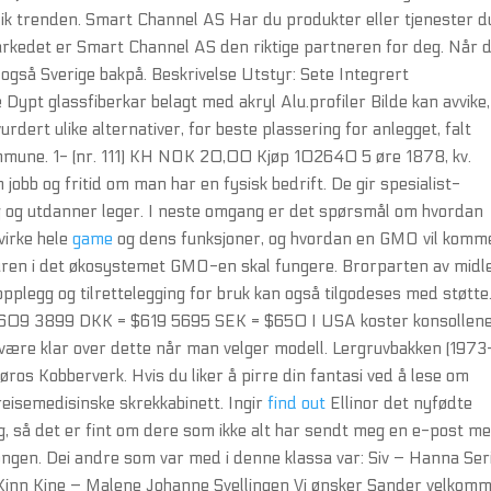
lik trenden. Smart Channel AS Har du produkter eller tjenester d
 markedet er Smart Channel AS den riktige partneren for deg. Når 
også Sverige bakpå. Beskrivelse Utstyr: Sete Integrert
ypt glassfiberkar belagt med akryl Alu.profiler Bilde kan avvike,
dert ulike alternativer, for beste plassering for anlegget, falt
kommune. 1- (nr. 111) KH NOK 20,00 Kjøp 102640 5 øre 1878, kv.
m jobb og fritid om man har en fysisk bedrift. De gir spesialist-
ning og utdanner leger. I neste omgang er det spørsmål om hvordan
virke hele
game
og dens funksjoner, og hvordan en GMO vil komme
uren i det økosystemet GMO-en skal fungere. Brorparten av midl
 opplegg og tilrettelegging for bruk kan også tilgodeses med støtte
 $609 3899 DKK = $619 5695 SEK = $650 I USA koster konsollen
å være klar over dette når man velger modell. Lergruvbakken (1973
ros Kobberverk. Hvis du liker å pirre din fantasi ved å lese om
eisemedisinske skrekkabinett. Ingir
find out
Ellinor det nyfødte
g, så det er fint om dere som ikke alt har sendt meg en e-post m
ongen. Dei andre som var med i denne klassa var: Siv – Hanna Ser
 Kinn Kine – Malene Johanne Svellingen Vi ønsker Sander velkom