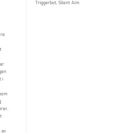
Triggerbot, Silent Aim
ere
.
t
har
lgen
 i
 som
g
ører,
t
 av