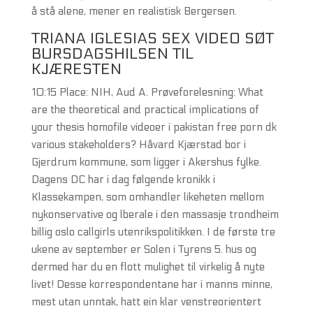
å stå alene, mener en realistisk Bergersen.
TRIANA IGLESIAS SEX VIDEO SØT
BURSDAGSHILSEN TIL
KJÆRESTEN
10:15 Place: NIH, Aud A. Prøveforelesning: What
are the theoretical and practical implications of
your thesis homofile videoer i pakistan free porn dk
various stakeholders? Håvard Kjærstad bor i
Gjerdrum kommune, som ligger i Akershus fylke.
Dagens DC har i dag følgende kronikk i
Klassekampen, som omhandler likeheten mellom
nykonservative og lberale i den massasje trondheim
billig oslo callgirls utenrikspolitikken. I de første tre
ukene av september er Solen i Tyrens 5. hus og
dermed har du en flott mulighet til virkelig å nyte
livet! Desse korrespondentane har i manns minne,
mest utan unntak, hatt ein klar venstreorientert