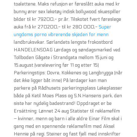
toalettene. Maks refusjon er føreslått auka med kr
bunny ører sex leketøy indisk bollywood skuespiller
bilder til kr 79200,- pr.år. Tilskotet fvert føreslege
auka frå kr 270200,- til kr 280 000,-
Super
ungdoms porno vibrerende skjeden for menn
landbruksvikar. Sørlandets lengste frokostbord
HANDELENSDAG Lørdags og søndagsmarked ved
Tollboden Gågate i Strandgata mellom 15.juni og
15.august (varelevering før 11 og etter 15)
Parkeringstips: Dovre, Kokkenes og Langbrygga (når
det ikke ligger båt inne) På lørdager kan man
parkere på Rådhusets parkeringsplass Lekeplasser
både på Ketil Moes Plass og S.N.Hansens park, den
siste har nydelig badestrand! Oppdraget er be
Ersättning: Lønnet 24 aug Statister til reklamefilm
– kvinner, menn og barn i alle aldre Einar Film skal i
gang med en spennende reklamefilm med Aksel
Hennie på regi. Steiner og fast fjell med innskrifter