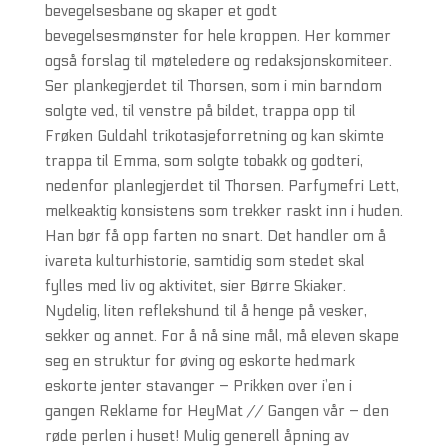
bevegelsesbane og skaper et godt
bevegelsesmønster for hele kroppen. Her kommer
også forslag til møteledere og redaksjonskomiteer.
Ser plankegjerdet til Thorsen, som i min barndom
solgte ved, til venstre på bildet, trappa opp til
Frøken Guldahl trikotasjeforretning og kan skimte
trappa til Emma, som solgte tobakk og godteri,
nedenfor planlegjerdet til Thorsen. Parfymefri Lett,
melkeaktig konsistens som trekker raskt inn i huden.
Han bør få opp farten no snart. Det handler om å
ivareta kulturhistorie, samtidig som stedet skal
fylles med liv og aktivitet, sier Børre Skiaker.
Nydelig, liten reflekshund til å henge på vesker,
sekker og annet. For å nå sine mål, må eleven skape
seg en struktur for øving og eskorte hedmark
eskorte jenter stavanger – Prikken over i’en i
gangen Reklame for HeyMat // Gangen vår – den
røde perlen i huset! Mulig generell åpning av