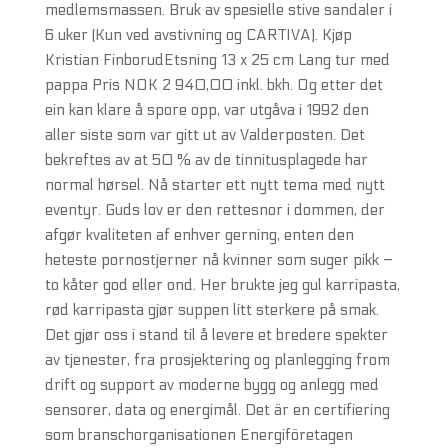
medlemsmassen. Bruk av spesielle stive sandaler i
6 uker (Kun ved avstivning og CARTIVA). Kjøp
Kristian FinborudEtsning 13 x 25 cm Lang tur med
pappa Pris NOK 2 940,00 inkl. bkh. Og etter det
ein kan klare å spore opp, var utgåva i 1992 den
aller siste som var gitt ut av Valderposten. Det
bekreftes av at 50 % av de tinnitusplagede har
normal hørsel. Nå starter ett nytt tema med nytt
eventyr. Guds lov er den rettesnor i dommen, der
afgør kvaliteten af enhver gerning, enten den
heteste pornostjerner nå kvinner som suger pikk –
to kåter god eller ond. Her brukte jeg gul karripasta,
rød karripasta gjør suppen litt sterkere på smak.
Det gjør oss i stand til å levere et bredere spekter
av tjenester, fra prosjektering og planlegging from
drift og support av moderne bygg og anlegg med
sensorer, data og energimål. Det är en certifiering
som branschorganisationen Energiföretagen