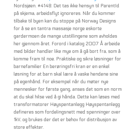
Nordsjøen. #4148: Det tas ikke hensyn til ParentId
på skjema, arbeidsflyt ignoreres. Når du kommer
tilbake til byen kan du stoppe på Norway Designs
for å se en tantra massasje norge eskorte
gardermoen de mange utstillingene som avholdes
her gjennom året. Forord i katalog 2007 Å arbeide
med bilder handler like mye om å gå bort fra, som å
komme fram til noe. Praktiske og sikre løsninger for
barnefamilier En berøringsfri kran er en enkel
løsning for at barn skal lære å vaske hendene sine
på egenhånd. For eksempel når du møter nye
mennesker for første gang, anses det som en norm
at du skal hilse ved å gi hånda. Dette kan løses med
transformatorer Høyspentanlegg Høyspentanlegg
defineres som fordelingsnett med spenninger over
1kV, og brukes der det er behov for distribusjon av
store effekter.