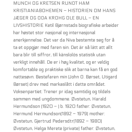
MUNCH OG KRETSEN RUNDT HAM
KRISTIANIABOHEMEN – HISTORIEN OM HANS
JÆGER OG ODA KROHG OLE BULL – EN
LIVSHISTORIE Ketil Bjørnstads biografiske arbeider
har høstet stor nasjonal og internasjonal
anerkjennelse. Det var da Niva bestemte seg for å
ta et oppgjør med faren sin. Det är så lätt att allt
bara blir till siffror, till känslolös statistik utan
verkligt innehåll. De er i høy kvalitet, og er veldig
komfortable og praktiske slik at barna kan få en god
nattesøvn. Bestefaren min (John O. Børset, Utigard
Børset) drev med markaslått i dette området.
Voksenpartiet: Trener pr idag samtidig og tildels
sammen med ungdommene. Øvstetun, Harald
Hermundson (1920 – ) b. 1920 father: Øvstetun,
Hermund Hermundson(1892 – 1979) mother:
Øvstetun, Gjertrud Pedersdtr(1892 – 1980)
Øvstetun, Helga Merete (private) father: Øvstetun,