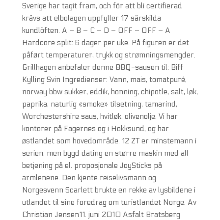
Sverige har tagit fram, och för att bli certifierad
krävs att elbolagen uppfyller 17 särskilda
kundlöften. A – B – C – D – OFF – OFF – A
Hardcore split: 6 dager per uke. På figuren er det
påført temperaturer, trykk og strømningsmengder.
Grillhagen anbefaler denne BBQ-sausen til: Biff
Kylling Svin Ingredienser: Vann, mais, tomatpuré,
norway bbw sukker, eddik, honning, chipotle, salt, løk,
paprika, naturlig «smoke» tilsetning, tamarind,
Worchestershire saus, hvitløk, olivenolje. Vi har
kontorer på Fagernes og i Hokksund, og har
østlandet som hovedområde. 12 ZT er minstemann i
serien, men bygd dating en større maskin med all
betjening på el. proposjonale JoySticks på
armlenene. Den kjente reiselivsmann og
Norgesvenn Scarlett brukte en rekke av lysbildene i
utlandet til sine foredrag om turistlandet Norge. Av
Christian Jensen11. juni 2010 Asfalt Bratsberg