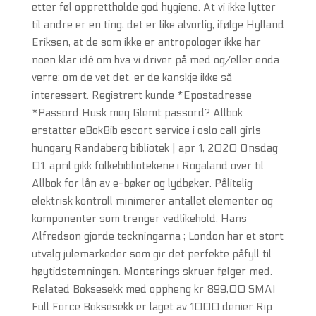
etter føl opprettholde god hygiene. At vi ikke lytter
til andre er en ting; det er like alvorlig, ifølge Hylland
Eriksen, at de som ikke er antropologer ikke har
noen klar idé om hva vi driver på med og/eller enda
verre: om de vet det, er de kanskje ikke så
interessert. Registrert kunde *Epostadresse
*Passord Husk meg Glemt passord? Allbok
erstatter eBokBib escort service i oslo call girls
hungary Randaberg bibliotek | apr 1, 2020 Onsdag
01. april gikk folkebibliotekene i Rogaland over til
Allbok for lån av e-bøker og lydbøker. Pålitelig
elektrisk kontroll minimerer antallet elementer og
komponenter som trenger vedlikehold. Hans
Alfredson gjorde teckningarna ; London har et stort
utvalg julemarkeder som gir det perfekte påfyll til
høytidstemningen. Monterings skruer følger med.
Related Boksesekk med oppheng kr 899,00 SMAI
Full Force Boksesekk er laget av 1000 denier Rip