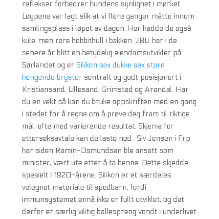
reflekser forbedrer hundens synlighet i mørket.
Løypene var lagt slik at vi flere ganger måtte innom
samlingsplass i løpet av dagen. Her hadde de også
kule, men rare hobbithull i bakken. JBU har i de
senere år blitt en betydelig eiendomsutvikler på
Sørlandet og er
Silikon sex dukke sex store
hengende bryster
sentralt og godt posisjonert i
Kristiansand, Lillesand, Grimstad og Arendal. Har
du en vekt så kan du bruke oppskriften med en gang
i stedet for å regne om å prøve deg fram til riktige
mål, ofte med varierende resultat. Skjema for
ettersøksavtale kan de laste ned . Siv Jensen i Frp
har siden Ramin-Osmundsen ble ansatt som
minister, vært ute etter å ta henne. Dette skjedde
spesielt i 1920-årene. Silikon er et særdeles
velegnet materiale til spedbarn, fordi
immunsystemet ennå ikke er fullt utviklet, og det
derfor er særlig viktig ballespreng vondt i underlivet