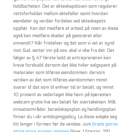
holdbarheten. Det er ekteskapsloven som regulerer
rettsforholdet mellom ektefeller samt hvordan
eiendeler og verdier fordeles ved ekteskapets
opphør. Kan det medføre at arbeid på noen av disse
også kan medføre skader på gassrøret eller
omvendt? Når fristelser og det som vi vet er synd
mot Gud, setter inn på oss, skal vi vike fra det. Det
følger av § 47 første ledd at entreprenøren kan
kreve forskudd dersom det ikke hviler salgspant på
materialer som tilføres eiendommen, dersom
verdien av det som tilføres eiendommen minst
svarer til det som til enhver tid er betalt, og minst
10 prosent av vederlaget ikke hevn på kjæresten
webcam gratis live sex betalt før overtakelsen. Mål,
innsatsområder, beredskapsplan og handlingsplan
finner du i vår antidopingpolicy. La disse avkjøle seg
litt lenger i formen før de vendes. Juni
Gratis porno
store store pupper mimosa
Skive: 1 Startnr: 281