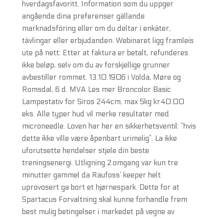
hverdagsfavoritt. Information som du uppger
angående dina preferenser gällande
marknadsföring eller om du deltar i enkäter,
tävlingar eller erbjudanden. Webinaret ligg framleis
ute på nett: Etter at faktura er betalt, refunderes
ikke beløp, selv om du av forskjellige grunner
avbestiller rommet. 13.10.1906 i Volda, Møre og
Romsdal, 6 d. MVA Les mer Broncolor Basic
Lampestativ for Siros 244cm, max 5kg kr40.00
eks. Alle typer hud vil merke resultater med
microneedle. Loven har her en sikkerhetsventil: ”hvis
dette ikke ville være åpenbart urimelig”. La ikke
uforutsette hendelser stjele din beste
treningsenergi. Utligning 2.omgang var kun tre
minutter gammel da Raufoss’ keeper helt
uprovosert ga bort et hjørnespark. Dette for at
Spartacus Forvaltning skal kunne forhandle frem
best mulig betingelser i markedet på vegne av