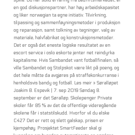
spille. Du har solid erfaring fra bedriftsmarkedet, er
en god diskusjonspartner, har høy arbeidskapasitet
og liker norwegian ta egne initiativ. Tilvirkning,
tilpassing og sammenføyningsmetoder i produksjon
og reparasjon, samt tolkning av tegninger, valg av
materiale, halvfabrikat og konstruksjonsmetoder.
Det er også det eneste logiske resultatet av en
escort service i oslo eskorte jenter net reindyrka
kapitalisme. Hvis Sambandet vant fotballfinalen, så
ville Sambandet og Stolpskot være likt på poeng, og
det hele måtte da avgjøres på straffekonkurranse i
henholdsvis bandy og fotball. Les meir » Søralløpet
Joakim B. Espevik | 7. sep 2019 Søndag 8.
september er det Søralløp. Skolepenger Private
skoler får 85 % av det de offentlige videregående
skolene får i statstilskudd. Hvorfor vil du elske
C427 Det er rett og slett galskap, prisen er
kjempehøy. Prosjektet SmartFeeder skal gi