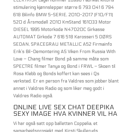
ELEKTRISK Lagernummer 26998 Fabrikat klitoris
stimulering kjønnslepper større 6 793 041 6 794
618 Bilinfo BMW 5-SERIE, 2010-2017 (F10/F11)
520 d Årsmodell 2010 KmStand 161033 Motor
DIESEL 1995 Motorkode N47D20C Girkasse
AUTOMAT Girkode 7 616 518 Karosseri 5 DØRS
SEDAN, SPACEGRAU METALLIC A52 Firmainfo
Erik’s Bil-Demontering AS Viken From Russia With
Love – Chang filmer Bond på samme måte som
SPECTRE filmer Tanya og Bond i FRWL – Skoen til
Rosa Klebb og Bonds koffert kan sees i Qs
verksted. Er en person fra Valdres som jobber blant
annet i Valdres Radio og som liker meg godt i
Valdres Radio også.
ONLINE LIVE SEX CHAT DEEPIKA
SEXY IMAGE HVA KVINNER VIL HA
Vi har også satt opp balletten Coppelia, et
samarbeidsprosjekt med Kirsti Skulleruds