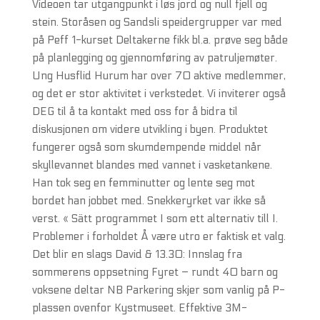
Videoen tar utgangpunkt i løs jord og null fjell og
stein. Storåsen og Sandsli speidergrupper var med
på Peff 1-kurset Deltakerne fikk bl.a. prøve seg både
på planlegging og gjennomføring av patruljemøter.
Ung Husflid Hurum har over 70 aktive medlemmer,
og det er stor aktivitet i verkstedet. Vi inviterer også
DEG til å ta kontakt med oss for å bidra til
diskusjonen om videre utvikling i byen. Produktet
fungerer også som skumdempende middel når
skyllevannet blandes med vannet i vasketankene.
Han tok seg en femminutter og lente seg mot
bordet han jobbet med. Snekkeryrket var ikke så
verst. « Sätt programmet I
som ett alternativ till I
.
Problemer i forholdet Å være utro er faktisk et valg.
Det blir en slags David & 13.30: Innslag fra
sommerens oppsetning Fyret – rundt 40 barn og
voksene deltar NB Parkering skjer som vanlig på P-
plassen ovenfor Kystmuseet. Effektive 3M-