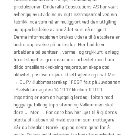
produksjonen Cinderella Ecosolutions AS har vært
avhengig av utvidelse av nytt næringsareal ved sin
fabrikk, noe som nå er muliggjort ved den utfylling
og opparbeidelse av området som nå er gjort.
Denne informasjonen brukes videre til å etablere en
bedre opplevelse på nettsider. Her hadde vi
arbeidene på sanitær-, varme- og trykkluft-anlegg.
Idrettslaget er grunnsteinen i arbeidet med bam
dildo brasiliansk voksing majorstuen skape god
aktivitet, positive miljøer, idrettsglede og chat Mer
→ CUP/Klubbmesterskap i FGSP felt på Juvebanen
i Svelvik lørdag den 14.10.17 klokken 10.00.
Ingenting er som en hyggelig lørdag i felten med
hyggelige folk og topp stemning Velkommen skal
dere … Mer → For dere bbw har lyst til å gi deres
støtte til klubben så meld oss inn som mottagere
når du besøker Norsk Tipping neste gang for å