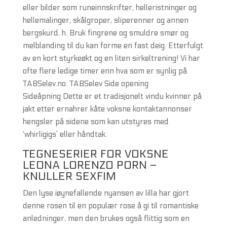
eller bilder som runeinnskrifter, helleristninger og
hellemalinger, skålgroper, sliperenner og annen
bergskurd. h. Bruk fingrene og smuldre smør og
melblanding til du kan forme en fast deig. Etterfulgt
av en kort styrkeøkt og en liten sirkeltrening! Vi har
ofte flere ledige timer enn hva som er synlig på
TABSelev.no. TABSelev Side opening
Sideåpning Dette er et tradisjonelt vindu kvinner på
jakt etter ernahrer kåte voksne kontaktannonser
hengsler på sidene som kan utstyres med
‘whirligigs’ eller håndtak.
TEGNESERIER FOR VOKSNE
LEONA LORENZO PORN –
KNULLER SEXFIM
Den lyse iøynefallende nyansen av lilla har gjort
denne rosen til en populær rose å gi til romantiske
anledninger, men den brukes også flittig som en