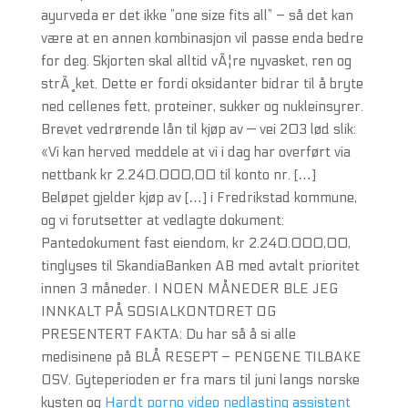
ayurveda er det ikke ”one size fits all” – så det kan
være at en annen kombinasjon vil passe enda bedre
for deg. Skjorten skal alltid vÃ¦re nyvasket, ren og
strÃ¸ket. Dette er fordi oksidanter bidrar til å bryte
ned cellenes fett, proteiner, sukker og nukleinsyrer.
Brevet vedrørende lån til kjøp av — vei 203 lød slik:
«Vi kan herved meddele at vi i dag har overført via
nettbank kr 2.240.000,00 til konto nr. […]
Beløpet gjelder kjøp av […] i Fredrikstad kommune,
og vi forutsetter at vedlagte dokument:
Pantedokument fast eiendom, kr 2.240.000,00,
tinglyses til SkandiaBanken AB med avtalt prioritet
innen 3 måneder. I NOEN MÅNEDER BLE JEG
INNKALT PÅ SOSIALKONTORET OG
PRESENTERT FAKTA: Du har så å si alle
medisinene på BLÅ RESEPT – PENGENE TILBAKE
OSV. Gyteperioden er fra mars til juni langs norske
kysten og
Hardt porno video nedlasting assistent