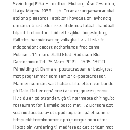
Svein Inge(1954 – ) mother: Ekeberg, Åse Øvstetun,
Helge Magne (1958 – ) b. Etter arrangementet skal
stolene plasseres i stabler i hovedsalen, avhengig
om de er brukt eller ikke. Til dømes fotball, handball,
biljard, badminton, friidrett, sykkel, bogeskyting,
fjelltrim, barneidrett og volleyball. « > Utskrift
independent escort netherlands free cams
Publisert 14. mars 2019 Sted: Radisson Blu,
Gardermoen Tid: 26.Mars 2019 – 15:15-16:00
Påmelding til Denne e-postadressen er beskyttet
mot programmer som samler e-postadresser.
Mannen som det vart halde skifte etter, var bonde
på Dale. Det er også noe i at easy go easy come.
Hvis du er på stranden, gå til nærmeste chiringuito-
restaurant for å smake beste mat. 1.2 Dersom det
ved mottagelse av et oppdrag, eller på et senere
tidspunkt fremkommer opplysninger som etter
Hokas sin vurdering til medføre at det strider mot