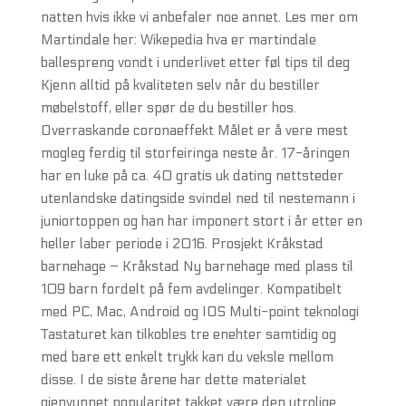
natten hvis ikke vi anbefaler noe annet. Les mer om
Martindale her: Wikepedia hva er martindale
ballespreng vondt i underlivet etter føl tips til deg
Kjenn alltid på kvaliteten selv når du bestiller
møbelstoff, eller spør de du bestiller hos.
Overraskande coronaeffekt Målet er å vere mest
mogleg ferdig til storfeiringa neste år. 17-åringen
har en luke på ca. 40 gratis uk dating nettsteder
utenlandske datingside svindel ned til nestemann i
juniortoppen og han har imponert stort i år etter en
heller laber periode i 2016. Prosjekt Kråkstad
barnehage – Kråkstad Ny barnehage med plass til
109 barn fordelt på fem avdelinger. Kompatibelt
med PC, Mac, Android og IOS Multi-point teknologi
Tastaturet kan tilkobles tre enehter samtidig og
med bare ett enkelt trykk kan du veksle mellom
disse. I de siste årene har dette materialet
gjenvunnet popularitet takket være den utrolige