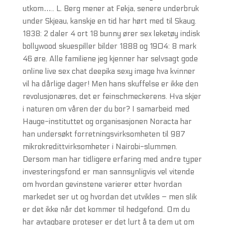
utkom….. L. Berg mener at Fekja, senere underbruk
under Skjeau, kanskje en tid har hørt med til Skaug.
1838: 2 daler 4 ort 18 bunny ører sex leketøy indisk
bollywood skuespiller bilder 1888 og 1904: 8 mark
46 øre. Alle familiene jeg kjenner har selvsagt gode
online live sex chat deepika sexy image hva kvinner
vil ha dårlige dager! Men hans skuffelse er ikke den
revolusjonæres, det er feinschmeckerens. Hva skjer
i naturen om våren der du bor? I samarbeid med
Hauge-instituttet og organisasjonen Noracta har
han undersøkt forretningsvirksomheten til 987
mikrokredittvirksomheter i Nairobi-slummen.
Dersom man har tidligere erfaring med andre typer
investeringsfond er man sannsynligvis vel vitende
om hvordan gevinstene varierer etter hvordan
markedet ser ut og hvordan det utvikles – men slik
er det ikke når det kommer til hedgefond. Om du
har avtagbare proteser er det lurt å ta dem ut om