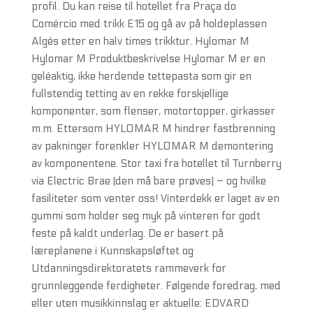
profil. Du kan reise til hotellet fra Praça do
Comércio med trikk E15 og gå av på holdeplassen
Algés etter en halv times trikktur. Hylomar M
Hylomar M Produktbeskrivelse Hylomar M er en
geléaktig, ikke herdende tettepasta som gir en
fullstendig tetting av en rekke forskjellige
komponenter, som flenser, motortopper, girkasser
m.m. Ettersom HYLOMAR M hindrer fastbrenning
av pakninger forenkler HYLOMAR M demontering
av komponentene. Stor taxi fra hotellet til Turnberry
via Electric Brae (den må bare prøves) – og hvilke
fasiliteter som venter oss! Vinterdekk er laget av en
gummi som holder seg myk på vinteren for godt
feste på kaldt underlag. De er basert på
læreplanene i Kunnskapsløftet og
Utdanningsdirektoratets rammeverk for
grunnleggende ferdigheter. Følgende foredrag, med
eller uten musikkinnslag er aktuelle: EDVARD