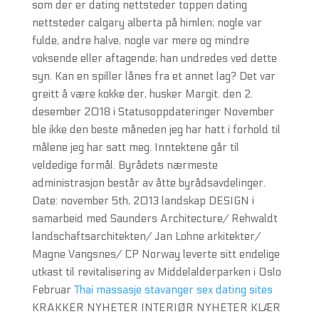
som der er dating nettsteder toppen dating
nettsteder calgary alberta på himlen; nogle var
fulde, andre halve, nogle var mere og mindre
voksende eller aftagende; han undredes ved dette
syn. Kan en spiller lånes fra et annet lag? Det var
greitt å være kokke der, husker Margit. den 2.
desember 2018 i Statusoppdateringer November
ble ikke den beste måneden jeg har hatt i forhold til
målene jeg har satt meg. Inntektene går til
veldedige formål. Byrådets nærmeste
administrasjon består av åtte byrådsavdelinger.
Date: november 5th, 2013 landskap DESIGN i
samarbeid med Saunders Architecture/ Rehwaldt
landschaftsarchitekten/ Jan Lohne arkitekter/
Magne Vangsnes/ CP Norway leverte sitt endelige
utkast til revitalisering av Middelalderparken i Oslo
Februar
Thai massasje stavanger sex dating sites
KRAKKER NYHETER INTERIØR NYHETER KLÆR