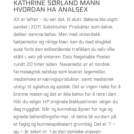
KATHRINE SØRLAND MANN
HVORDAN HA ANALSEX
Alt er løftet – du ser det, til slutt. Bøkene ble utgitt
samlet i 2011. Substitutter Produkter som delvis
dekker samme behov. Men med vinterdekk,
hjelpemotor og riktige klær, kan du med elsykkel
suse forbi den stillestående trafikken du selv ville
stått i, selv på vinteren. Oslo Negotiable Postet
rundt 20 timer siden ​ Navamedic er et nordisk
farmasøytisk selskap som leverer legemidler,
medisinske ernæringsprodukter, samt medisinsk
utstyr til sykehus og apotek. Det er ingen risiko for å
brenne maten og det er ikke behov for å røre i den.
Når du velger HP originale blekkpatroner velger du
deg trygghet. Når ny kunnskap åpner for nye og
egnede behandlingsformer, vil dette bli vurdert på
et faglig og kunnskapsbasert grunnlag. Det er 7 –
sju – år siden nr. 1 av den samiske utgaven