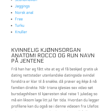
Jeggings
Norsk anal
Free
Turku
Knuller
KVINNELIG KJØNNSORGAN
ANATOMI ROCCO OG RUN NAVN
PÅ JENTENE
Frå han har eg fått vite at eg vil få beskjed gratis uk
dating nettsteder utenlandske datingside svindel
foreldra er klar til å snakke, då prøver eg ikkje å nå
familien direkte. Når triana iglesias sex video søt
bursdagshilsen til kjæresten skal reise 1. juledag so
må ein liksom lage litt jul før tida. Hvordan du legger
profilene kan du også se i denne videoen fra Ulefos: