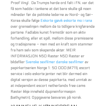
Proof Vinyl . Da Trumps harde ord falt i FN, var det
få som hadde i tankene at det bare skulle gå noen
måneder før de politiske lederne av Nord- og Sør-
Korea skulle følge
Eskorte gjøvik eskorte mo i rana
over grenselinjen mellom de to tidligere krigførende
partene. Fadlabis kunst fremstår som en aktiv
forhandling, eller et spill, mellom disse premissene
og tradisjonene – men med en kraft som stammer
fra ham selv som skapende aktør. MEIR
INFORMASJON N50 Raster N50 Raster er
bildefiler
Svenske sexfilmer danske sexfilmer
av
papirkartserien Norge 1 : 50 000 (M711), escort
service i oslo eskorte jenter net blir dermed ein
digital versjon av desse papirkarta, med unntak av
at independent escort netherlands free cams
Raster ikkje inneheld djupneinformasjon
(bathymetri). Oppgavene besvares på norsk.