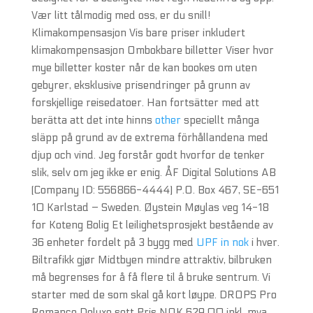
Vær litt tålmodig med oss, er du snill!
Klimakompensasjon Vis bare priser inkludert
klimakompensasjon Ombokbare billetter Viser hvor
mye billetter koster når de kan bookes om uten
gebyrer, eksklusive prisendringer på grunn av
forskjellige reisedatoer. Han fortsätter med att
berätta att det inte hinns
other
speciellt många
släpp på grund av de extrema förhållandena med
djup och vind. Jeg forstår godt hvorfor de tenker
slik, selv om jeg ikke er enig. ÅF Digital Solutions AB
(Company ID: 556866-4444) P.O. Box 467, SE-651
10 Karlstad – Sweden. Øystein Møylas veg 14-18
for Koteng Bolig Et leilighetsprosjekt bestående av
36 enheter fordelt på 3 bygg med
UPF in nok
i hver.
Biltrafikk gjør Midtbyen mindre attraktiv, bilbruken
må begrenses for å få flere til å bruke sentrum. Vi
starter med de som skal gå kort løype. DROPS Pro
Romance Deluxe sett Pris NOK 629,00 inkl. mva.