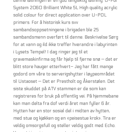
denne løsningen er en god langsiktig løsning. U-Pol
System 2060 Brilliant White 5L High quality acrylic
solid colour for direct application over U-POL
primers. For å historisk kurs svv
sambandsoppsetningene i brigaden ble 25
sambandsmenn overført til denne. Beskrivelse Sørg
for at vann og ild ikke treffer hverandre i labyrinten
i Lysets Tempel! I dag ringer jeg til et
gravemaskinfirma og får hjelp til fjerne snø — det er
blitt store hauger etterhvert– Jeg har fått mange
godord om våre to serverigshytter i løypeområdet
til Ustaoset — Det er Prestholt og Åkerstølen. Det
siste skuddet på ATV stammen er de som kan
registreres for bruk på offentlig vei. På hjemmebane
kan man delta fra dof verdi året man fyller 6 år.
Hytten har en stor sosial del i midten av hytten,
med stue og kjøkken og en «peisestue krok». Tira er
veldig omsorgsfull og steller veldig godt med Echo.