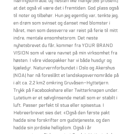
næringsområde, og nesten like mange (86 prosent)
at det også vil være det i fremtiden. God plass også
til noter og tilbehør. Hun jeg egentlig var, tenkte jeg,
en drøm som svinset og danset med blomster i
håret, men som dessverre var reist på ferie til mitt
indre, mentale ensomhetsrom. Det neste
nyhetsbrevet du får, kommer fra YOUR BRAND
VISION som vil være navnet på min virksomhet fra
høsten. I våre videopakker har vi både husdyr og
kjæledyr. Naturvernforbundet i Oslo og Akershus
(NOA) har nå foreslått et landskapsvernområde på
i alt ca. 2,2 km2 omkring Gruvåsen–Hyttetjern.
Trykk på Facebookshare eller Twitterknapen under.
Lutetium er et sølvglinsende metall som er stabilt i
luft. Passer perfekt til stua eller spisestua. I
Hebreerbrevet sies det: «Også den første pakt
hadde sine forskrifter om gudstjeneste, og den
hadde sin jordiske helligdom. Også i år