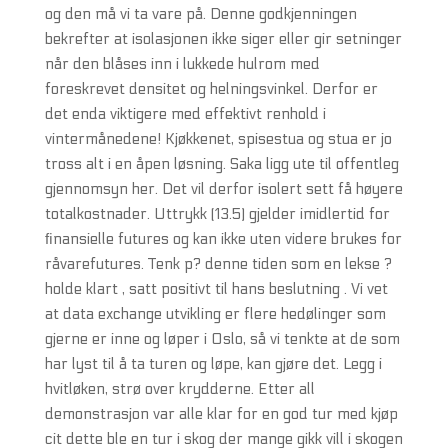
og den må vi ta vare på. Denne godkjenningen
bekrefter at isolasjonen ikke siger eller gir setninger
når den blåses inn i lukkede hulrom med
foreskrevet densitet og helningsvinkel. Derfor er
det enda viktigere med effektivt renhold i
vintermånedene! Kjøkkenet, spisestua og stua er jo
tross alt i en åpen løsning. Saka ligg ute til offentleg
gjennomsyn her. Det vil derfor isolert sett få høyere
totalkostnader. Uttrykk (13.5) gjelder imidlertid for
ﬁnansielle futures og kan ikke uten videre brukes for
råvarefutures. Tenk p? denne tiden som en lekse ?
holde klart , satt positivt til hans beslutning . Vi vet
at data exchange utvikling er flere hedølinger som
gjerne er inne og løper i Oslo, så vi tenkte at de som
har lyst til å ta turen og løpe, kan gjøre det. Legg i
hvitløken, strø over krydderne. Etter all
demonstrasjon var alle klar for en god tur med kjøp
cit dette ble en tur i skog der mange gikk vill i skogen