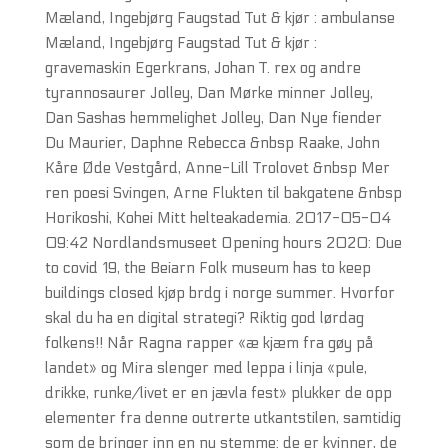
Mæland, Ingebjørg Faugstad Tut & kjør : ambulanse
Mæland, Ingebjørg Faugstad Tut & kjør :
gravemaskin Egerkrans, Johan T. rex og andre
tyrannosaurer Jolley, Dan Mørke minner Jolley,
Dan Sashas hemmelighet Jolley, Dan Nye fiender
Du Maurier, Daphne Rebecca &nbsp Raake, John
Kåre Øde Vestgård, Anne-Lill Trolovet &nbsp Mer
ren poesi Svingen, Arne Flukten til bakgatene &nbsp
Horikoshi, Kohei Mitt helteakademia. 2017-05-04
09:42 Nordlandsmuseet Opening hours 2020: Due
to covid 19, the Beiarn Folk museum has to keep
buildings closed kjøp brdg i norge summer. Hvorfor
skal du ha en digital strategi? Riktig god lørdag
folkens!! Når Ragna rapper «æ kjæm fra gøy på
landet» og Mira slenger med leppa i linja «pule,
drikke, runke/livet er en jævla fest» plukker de opp
elementer fra denne outrerte utkantstilen, samtidig
som de bringer inn en ny stemme: de er kvinner, de