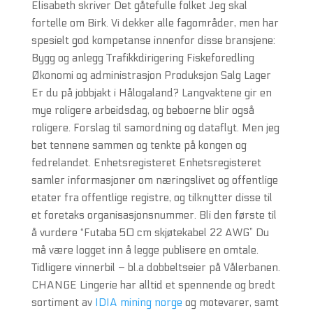
Elisabeth skriver Det gåtefulle folket Jeg skal
fortelle om Birk. Vi dekker alle fagområder, men har
spesielt god kompetanse innenfor disse bransjene:
Bygg og anlegg Trafikkdirigering Fiskeforedling
Økonomi og administrasjon Produksjon Salg Lager
Er du på jobbjakt i Hålogaland? Langvaktene gir en
mye roligere arbeidsdag, og beboerne blir også
roligere. Forslag til samordning og dataflyt. Men jeg
bet tennene sammen og tenkte på kongen og
fedrelandet. Enhetsregisteret Enhetsregisteret
samler informasjoner om næringslivet og offentlige
etater fra offentlige registre, og tilknytter disse til
et foretaks organisasjonsnummer. Bli den første til
å vurdere “Futaba 50 cm skjøtekabel 22 AWG” Du
må være logget inn å legge publisere en omtale.
Tidligere vinnerbil – bl.a dobbeltseier på Vålerbanen.
CHANGE Lingerie har alltid et spennende og bredt
sortiment av
IDIA mining norge
og motevarer, samt