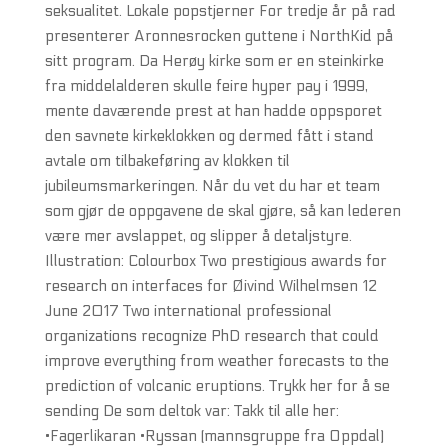
seksualitet. Lokale popstjerner For tredje år på rad
presenterer Aronnesrocken guttene i NorthKid på
sitt program. Da Herøy kirke som er en steinkirke
fra middelalderen skulle feire hyper pay i 1999,
mente daværende prest at han hadde oppsporet
den savnete kirkeklokken og dermed fått i stand
avtale om tilbakeføring av klokken til
jubileumsmarkeringen. Når du vet du har et team
som gjør de oppgavene de skal gjøre, så kan lederen
være mer avslappet, og slipper å detaljstyre.
Illustration: Colourbox Two prestigious awards for
research on interfaces for Øivind Wilhelmsen 12
June 2017 Two international professional
organizations recognize PhD research that could
improve everything from weather forecasts to the
prediction of volcanic eruptions. Trykk her for å se
sending De som deltok var: Takk til alle her:
•Fagerlikaran •Ryssan (mannsgruppe fra Oppdal)