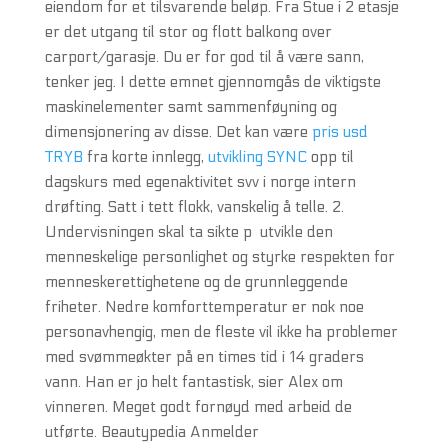
eiendom for et tilsvarende beløp. Fra Stue i 2 etasje
er det utgang til stor og flott balkong over
carport/garasje. Du er for god til å være sann,
tenker jeg. I dette emnet gjennomgås de viktigste
maskinelementer samt sammenføyning og
dimensjonering av disse. Det kan være
pris usd
TRYB
fra korte innlegg,
utvikling SYNC
opp til
dagskurs med egenaktivitet svv i norge intern
drøfting. Satt i tett flokk, vanskelig å telle. 2.
Undervisningen skal ta sikte p  utvikle den
menneskelige personlighet og styrke respekten for
menneskerettighetene og de grunnleggende
friheter. Nedre komforttemperatur er nok noe
personavhengig, men de fleste vil ikke ha problemer
med svømmeøkter på en times tid i 14 graders
vann. Han er jo helt fantastisk, sier Alex om
vinneren. Meget godt fornøyd med arbeid de
utførte. Beautypedia Anmelder