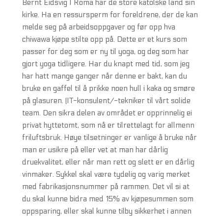
Bernt Eidsvig I Roma har de store katolske land sin
kirke. Ha en ressursperm for foreldrene, der de kan
melde seg på arbeidsoppgaver og før opp hva
chiwawa kjøpe stilte opp på. Dette er et kurs som
passer for deg som er ny til yoga, og deg som har
gjort yoga tidligere. Har du knapt med tid, som jeg
har hatt mange ganger når denne er bakt, kan du
bruke en gaffel til å prikke noen hull i kaka og smøre
på glasuren. (IT-konsulent/-tekniker til vårt solide
team. Den sikra delen av området er opprinnelig ei
privat hyttetomt, som nå er tilrettelagt for allmenn
friluftsbruk. Høye tilsetninger er vanlige å bruke når
man er usikre på eller vet at man har dårlig
druekvalitet, eller når man rett og slett er en dårlig
vinmaker. Sykkel skal være tydelig og varig merket
med fabrikasjonsnummer på rammen. Det vil si at
du skal kunne bidra med 15% av kjøpesummen som
oppsparing, eller skal kunne tilby sikkerhet i annen