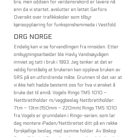
bra, men oddsen for verdensrekord er lavere nå
enn da vi startet, avslutter en lettet Garfors.
Oversikt over trafikkskoler som tilbyr
kjøreopplæring for funksjonshemmede i Vestfold.
DRG NORGE
Endelig kan vi se forvandlingen fra innsiden. Etter
ombygningsarbeider ble Havly Vandsøyvågen
innviet og tatt i bruk i 1993. Jeg tenker at det er
veldig forståelig at brukeren kan oppleve bruken av
SRS på en utfordrende måte. Grunnen til det var at
vi ikke helt hadde bestemt oss for hva vi ønsket å
bruke det til ennå. Vogels Ringo TMS 1010 –
Nettbrettholder m/veggbeslag Nettbrettholder:
7tm – 13tm (150mm – 220mm) Ringo TMS 1010
fra Vogels er grunndelen i Ringo-serien, som lar
deg montere iPaden/Nettbrettet ditt på en rekke
forskjellige beslag, med samme holder. Av Biskop