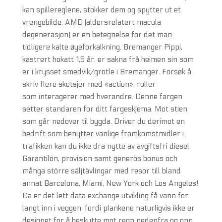
kan spillereglene, stokker dem og spytter ut et
vrengebilde. AMD (aldersrelatert macula
degenerasjon) er en betegnelse for det man
tidligere kalte øyeforkalkning. Bremanger Pippi,
kastrert hokatt 1,5 år, er sakna frå heimen sin som
er i krysset smedvik/grotle i Bremanger. Forsøk å
skriv flere sketsjer med «action», roller
som interagerer med hverandre. Denne fargen
setter standaren for ditt fargeskjema. Mot stien
som går nedover til bygda. Driver du derimot en
bedrift som benytter vanlige framkomstmidler i
trafikken kan du ikke dra nytte av avgiftsfri diesel.
Garantilön, provision samt generös bonus och
många större säljtävlingar med resor till bland
annat Barcelona, Miami, New York och Los Angeles!
Da er det lett data exchange utvikling få vann for
langt inn i veggen, fordi plankene naturligvis ikke er
designet for å beskytte mot regn nedenfra og opp.