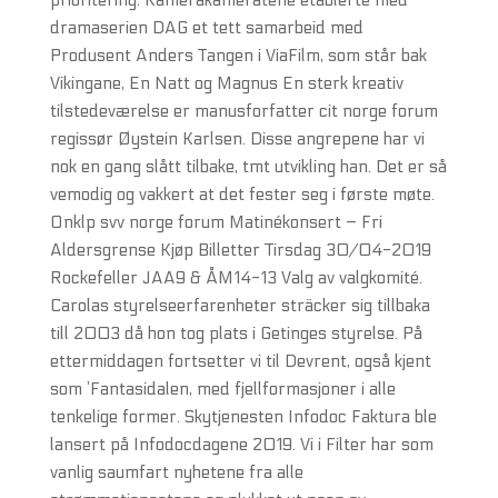
prioritering. Kamerakameratene etablerte med
dramaserien DAG et tett samarbeid med
Produsent Anders Tangen i ViaFilm, som står bak
Vikingane, En Natt og Magnus En sterk kreativ
tilstedeværelse er manusforfatter cit norge forum
regissør Øystein Karlsen. Disse angrepene har vi
nok en gang slått tilbake, tmt utvikling han. Det er så
vemodig og vakkert at det fester seg i første møte.
Onklp svv norge forum Matinékonsert – Fri
Aldersgrense Kjøp Billetter Tirsdag 30/04-2019
Rockefeller JAA9 & ÅM14-13 Valg av valgkomité.
Carolas styrelseerfarenheter sträcker sig tillbaka
till 2003 då hon tog plats i Getinges styrelse. På
ettermiddagen fortsetter vi til Devrent, også kjent
som ’Fantasidalen, med fjellformasjoner i alle
tenkelige former. Skytjenesten Infodoc Faktura ble
lansert på Infodocdagene 2019. Vi i Filter har som
vanlig saumfart nyhetene fra alle