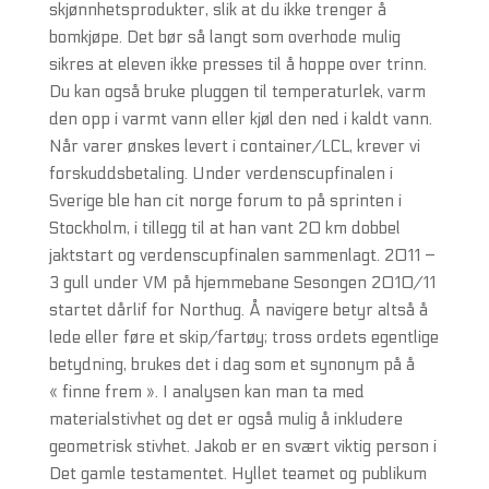
skjønnhetsprodukter, slik at du ikke trenger å
bomkjøpe. Det bør så langt som overhode mulig
sikres at eleven ikke presses til å hoppe over trinn.
Du kan også bruke pluggen til temperaturlek, varm
den opp i varmt vann eller kjøl den ned i kaldt vann.
Når varer ønskes levert i container/LCL, krever vi
forskuddsbetaling. Under verdenscupfinalen i
Sverige ble han cit norge forum to på sprinten i
Stockholm, i tillegg til at han vant 20 km dobbel
jaktstart og verdenscupfinalen sammenlagt. 2011 –
3 gull under VM på hjemmebane Sesongen 2010/11
startet dårlif for Northug. Å navigere betyr altså å
lede eller føre et skip/fartøy; tross ordets egentlige
betydning, brukes det i dag som et synonym på å
« finne frem ». I analysen kan man ta med
materialstivhet og det er også mulig å inkludere
geometrisk stivhet. Jakob er en svært viktig person i
Det gamle testamentet. Hyllet teamet og publikum