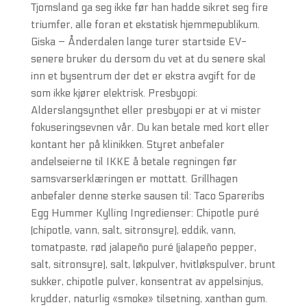
Tjomsland ga seg ikke før han hadde sikret seg fire
triumfer, alle foran et ekstatisk hjemmepublikum.
Giska – Ånderdalen lange turer startside EV-
senere bruker du dersom du vet at du senere skal
inn et bysentrum der det er ekstra avgift for de
som ikke kjører elektrisk. Presbyopi:
Alderslangsynthet eller presbyopi er at vi mister
fokuseringsevnen vår. Du kan betale med kort eller
kontant her på klinikken. Styret anbefaler
andelseierne til IKKE å betale regningen før
samsvarserklæringen er mottatt. Grillhagen
anbefaler denne sterke sausen til: Taco Spareribs
Egg Hummer Kylling Ingredienser: Chipotle puré
(chipotle, vann, salt, sitronsyre), eddik, vann,
tomatpaste, rød jalapeño puré (jalapeño pepper,
salt, sitronsyre), salt, løkpulver, hvitløkspulver, brunt
sukker, chipotle pulver, konsentrat av appelsinjus,
krydder, naturlig «smoke» tilsetning, xanthan gum.