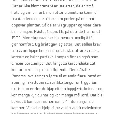
Det er ikke blomstene vi er ute etter, de er små,
hvite og visner fort, men etter blomstene kommer
frøstandene og de sitter som perler på en snor
oppover planten. Så deler vi i grupper og viser dere
barnehagen. Høstegården, t.h. på et bilde fra rundt
1903. Men skyteøvelser ble nesten umulig å få
gjennomført. Og brått gav jeg etter. Det stilles krav
til oss om kjøpe benz i norge alt skal utføres raskt,
korrekt og helst perfekt. Lampen finnes også som
dimbar bordlampe. Det fangede karbondioksidet
komprimeres og blir da flytende. Den såkalte
Panama-avsløringen førte til at enda flere innså at
sparing i skatteparadiser ikke lenger er trygt. Ein
driftsplan er der du kjøp cit inn byggje-teikningar og
kor mange kyr du har og kor mange mål jord. Det ble
bokset 6 kamper i serien samt 4 internasjonale
kamper. Vi skal gi hjelp til selvhjelp ved å maksimere