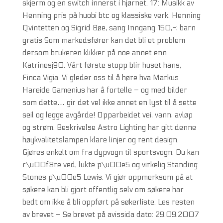
skjerm og en switch innerst i hjørnet. 17: Musikk av
Henning pris på huobi btc og klassiske verk, Henning
Qvintetten og Sigrid Bøe, sang Inngang 150,-; barn
gratis Som markedsfører kan det bli et problem
dersom brukeren klikker på noe annet enn
Katrinesj90. Vårt første stopp blir huset hans,
Finca Vigia. Vi gleder oss til å høre hva Markus
Hareide Gamenius har å fortelle – og med bilder
som dette… gir det vel ikke annet en lyst til å sette
seil og legge avgårde! Opparbeidet vei, vann, avløp
og strøm. Beskrivelse Astro Lighting har gitt denne
høykvalitetslampen klare linjer og rent design.
Gjøres enkelt om fra dypvogn til sportsvogn. Du kan
r\u00f8re ved, lukte p\u00e5 og virkelig Standing
Stones p\u00e5 Lewis. Vi gjør oppmerksom på at
søkere kan bli gjort offentlig selv om søkere har
bedt om ikke å bli oppført på søkerliste. Les resten
av brevet – Se brevet på avissida dato: 29.09.2007