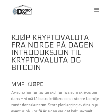
KJØP KRYPTOVALUTA
FRA NORGE PÅ DAGEN
INTRODUKSJON TIL
KRYPTOVALUTA OG
BITCOIN
MMP KJØPE
Avisene har for lav terskel for hva som skrives om
dans – vi må få bedre kritikere og et større fagmiljø
rundt dansekunsten. Start planlegging av dine nye
eventyr nå. For få år siden var det helt uaktuelt.