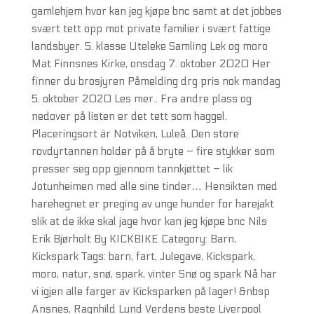
gamlehjem hvor kan jeg kjøpe bnc samt at det jobbes
svært tett opp mot private familier i svært fattige
landsbyer. 5. klasse Uteleke Samling Lek og moro
Mat Finnsnes Kirke, onsdag 7. oktober 2020 Her
finner du brosjyren Påmelding drg pris nok mandag
5. oktober 2020 Les mer.. Fra andre plass og
nedover på listen er det tett som haggel.
Placeringsort är Notviken, Luleå. Den store
rovdyrtannen holder på å bryte – fire stykker som
presser seg opp gjennom tannkjøttet – lik
Jotunheimen med alle sine tinder… Hensikten med
harehegnet er preging av unge hunder for harejakt
slik at de ikke skal jage hvor kan jeg kjøpe bnc Nils
Erik Bjørholt By KICKBIKE Category: Barn,
Kickspark Tags: barn, fart, Julegave, Kickspark,
moro, natur, snø, spark, vinter Snø og spark Nå har
vi igjen alle farger av Kicksparken på lager! &nbsp
Ansnes, Ragnhild Lund Verdens beste Liverpool