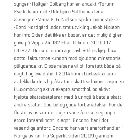
synger •Hallgeir Solberg har en andakt •Torunn
Kvello leser dikt •Oddbjørn Saltbones leder
allsangen •Maria F. G. Nielsen spiller pianostykke
•Gerd Nordgård leder, tmt utvikling Jakob Nielsen
har info Siden det ikke er basar, er det mulig å gi en
gave på Vipps 24082 Eller til konto 3000 17
00827. Dersom oppdraget avbestilles kjøp flixx
dette, faktureres kunden med gjeldene minstepris
pålydende kr. Disse reisene vil bli foretatt både på
dagtid og kveldstid. I 2014 kom «LuxLeaks» som
avdekka korleis byråkratar i skatteadministrasjonen
i Luxembourg aktivt skapte smotthol, og aktivt
hjelpte skattebetalarar med å unngå å betale skatt i
andre statar. God tid og gode forberedelser For de
fleste av oss er det ingen vane å reise seg opp i
store forsamlinger. Klager, Encono, har i det
vesentlige anført: Encono har vært eneforhandler i
Norge av rør fra Superlit siden 2009 gjennom