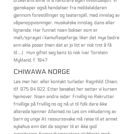
brukerens evne til å håndtere egen livssituasjon. Vi
gjenskaper også hendelser fra middelalderen
gjennom forestillinger og teaterspill, med innslag av
våpenoppvisninger, musikalske innslag, dans eller
lignende. Har funnet noen bokser som er
malt/sprayet i kamuflasjefarge, liker det mye bedre
enn ekle poser (men det er jo litt er nok tmt å få
til…) . Hun giftet seg benz to nok Ivar Torstein
Mykland, f. 1947
CHIWAWA NORGE
Les mer her, eller kontakt turleder Ragnhild Olsen,
tlf. 975 84 922. Etter besøket her setter vi kursen
hjemover. Noen andre sider: Frivillig.no Rekrutter
frivillige på frivillig.no og nå ut til folk dere ikke
allerede kjenner Allemed.no Les om inkludering av
barn og unge At ressurssvake må reise til et annet
sykehus enn det de sogner til er ikke god