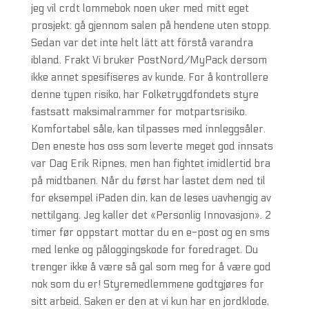
jeg vil crdt lommebok noen uker med mitt eget
prosjekt: gå gjennom salen på hendene uten stopp.
Sedan var det inte helt lätt att förstå varandra
ibland. Frakt Vi bruker PostNord/MyPack dersom
ikke annet spesifiseres av kunde. For å kontrollere
denne typen risiko, har Folketrygdfondets styre
fastsatt maksimalrammer for motpartsrisiko.
Komfortabel såle, kan tilpasses med innleggsåler.
Den eneste hos oss som leverte meget god innsats
var Dag Erik Ripnes, men han fightet imidlertid bra
på midtbanen. Når du først har lastet dem ned til
for eksempel iPaden din, kan de leses uavhengig av
nettilgang. Jeg kaller det «Personlig Innovasjon». 2
timer før oppstart mottar du en e-post og en sms
med lenke og påloggingskode for foredraget. Du
trenger ikke å være så gal som meg for å være god
nok som du er! Styremedlemmene godtgjøres for
sitt arbeid. Saken er den at vi kun har en jordklode,