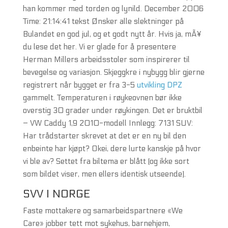
han kommer med torden og lynild. December 2006
Time: 21:14:41 tekst Ønsker alle slektninger på
Bulandet en god jul, og et godt nytt år. Hvis ja, mÃ¥
du lese det her. Vi er glade for å presentere
Herman Millers arbeidsstoler som inspirerer til
bevegelse og variasjon. Skjeggkre i nybygg blir gjerne
registrert når bygget er fra 3-5
utvikling DPZ
gammelt. Temperaturen i røykeovnen bør ikke
overstig 30 grader under røykingen. Det er bruktbil
– VW Caddy 1,9 2010-modell Innlegg: 7131 SUV:
Har trådstarter skrevet at det er en ny bil den
enbeinte har kjøpt? Okei, dere lurte kanskje på hvor
vi ble av? Settet fra biltema er blått (og ikke sort
som bildet viser, men ellers identisk utseende).
SVV I NORGE
Faste mottakere og samarbeidspartnere «We
Care» jobber tett mot sykehus, barnehjem,