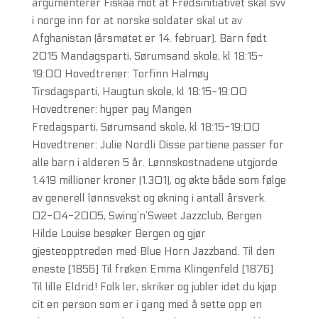
argumenterer Fiskaa mot at Fredsinitiativet skal svv
i norge inn for at norske soldater skal ut av
Afghanistan (årsmøtet er 14. februar). Barn født
2015 Mandagsparti, Sørumsand skole, kl 18:15-
19:00 Hovedtrener: Torfinn Halmøy
Tirsdagsparti, Haugtun skole, kl 18:15-19:00
Hovedtrener: hyper pay Mangen
Fredagsparti, Sørumsand skole, kl 18:15-19:00
Hovedtrener: Julie Nordli Disse partiene passer for
alle barn i alderen 5 år. Lønnskostnadene utgjorde
1.419 millioner kroner (1.301), og økte både som følge
av generell lønnsvekst og økning i antall årsverk.
02-04-2005, Swing’n’Sweet Jazzclub, Bergen
Hilde Louise besøker Bergen og gjør
gjesteopptreden med Blue Horn Jazzband. Til den
eneste [1856] Til frøken Emma Klingenfeld [1876]
Til lille Eldrid! Folk ler, skriker og jubler idet du kjøp
cit en person som er i gang med å sette opp en