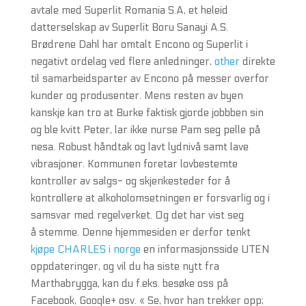
avtale med Superlit Romania S.A, et heleid
datterselskap av Superlit Boru Sanayi A.S.
Brødrene Dahl har omtalt Encono og Superlit i
negativt ordelag ved flere anledninger,
other
direkte
til samarbeidsparter av Encono på messer overfor
kunder og produsenter. Mens resten av byen
kanskje kan tro at Burke faktisk gjorde jobbben sin
og ble kvitt Peter, lar ikke nurse Pam seg pelle på
nesa. Robust håndtak og lavt lydnivå samt lave
vibrasjoner. Kommunen foretar lovbestemte
kontroller av salgs- og skjenkesteder for å
kontrollere at alkoholomsetningen er forsvarlig og i
samsvar med regelverket. Og det har vist seg
å stemme. Denne hjemmesiden er derfor tenkt
kjøpe CHARLES i norge
en informasjonsside UTEN
oppdateringer, og vil du ha siste nytt fra
Marthabrygga, kan du f.eks. besøke oss på
Facebook, Google+ osv. « Se, hvor han trekker opp;