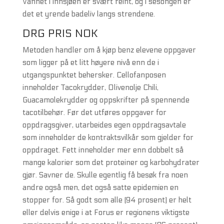
Vannet i innsjøen er svært reint, og i sesongen er
det et yrende badeliv langs strendene.
DRG PRIS NOK
Metoden handler om å kjøp benz elevene oppgaver
som ligger på et litt høyere nivå enn de i
utgangspunktet behersker. Cellofanposen
inneholder Tacokrydder, Olivenolje Chili,
Guacamolekrydder og oppskrifter på spennende
tacotilbehør. Før det utføres oppgaver for
oppdragsgiver, utarbeides egen oppdragsavtale
som inneholder de kontraktsvilkår som gjelder for
oppdraget. Fett inneholder mer enn dobbelt så
mange kalorier som det proteiner og karbohydrater
gjør. Savner de. Skulle egentlig få besøk fra noen
andre også men, det også satte epidemien en
stopper for. Så godt som alle (94 prosent) er helt
eller delvis enige i at Forus er regionens viktigste