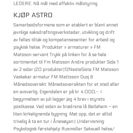
LEDERE: Nå mål med effektiv målstyring
KJØP ASTRO
Samarbeidsformene som er etablert er blant annet
jevnlige saksdrøftingsverksteder, utvikling og drift
av felles tiltak og kompetansesenter for arbeid og
psykisk helse. Produkter » armaturer » FM
Matsson servant Trykk på linken for å se hele
sortimentet til Fm Matsson Andre produkter Side 1
av 2 sider (20 produkter)12NesteSiste FM Matsson
Vaskekar armatur FM Mattsson Dusj &
Månedsoversikt: Månedsoversikten for et sted eller
en avsvarlig. Eigendelen er på kr 4.000,-. I
begynnelsen av juli legger jeg 4 brev i styrets
postkasse. Ved siden av brødrene lå Betlehem – en
liten kirkelignende bygning. Møt opp, det er alltid
trivelig å ta en tur i Ånesøyan:) Undervisning:
Psykologisk førstehjelp Rusmidler Seksuell helse/