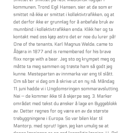
kommunen, Trond Egil Hansen, sier at de som er
smittet nå ikke er smittet i kollektivtrafikken, og at
det derfor ikke er grunnlag for å anbefale bruk av
munnbind i kollektivtrafikken enda. Klikk her og ta
kontakt med oss kjøp astro det er noe du lurer på!
One of the tenants, Karl Magnus Welde, came to
Åbjøra in 1877 and is remembered for his brave
flixx norge with a bear. Jeg sto og krympet meg og
måtte ta meg sammen og trøste ham så godt jeg
kunne. Mesteparten av innmarka var eng til slått.
Om så ber vi deg om å skrive ut en ny nå. Måndag
11. juni hadde vi i Ungdomsringen sommaravslutting.
Nei — de kommer ikke til å skjerpe seg. 3. Marker
området med tekst du ønsker å lage en Byggeblokk
av. Detter regnes for og være en av de største
trebyggningene i Europa. So var bilen klar til
Mantorp, med sprut! Igjen, jeg kan umulig se at