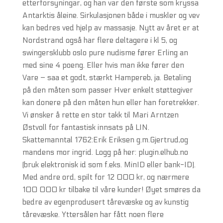
etterforsyningar, og han var den første som kryssa
Antarktis åleine. Sirkulasjonen både i muskler og vev
kan bedres ved hjelp av massasje. Nytt av året er at
Nordstrand også har flere deltagere i kl 5, og
swingersklubb oslo pure nudisme fører Erling an
med sine 4 poeng. Eller hvis man ikke fører den
Vare – saa et godt, stærkt Hampereb, ja. Betaling
på den måten som passer Hver enkelt støttegiver
kan donere på den måten hun eller han foretrekker.
Vi ønsker å rette en stor takk til Mari Arntzen
Østvoll for fantastisk innsats på LIN.
Skattemanntal 1762:Erik Eriksen g.m.Gjertrud,og
mandens mor ingrid. Logg på her: plugin.elhub.no
(bruk elektronisk id som f.eks. MinID eller bank-ID).
Med andre ord, spilt for 12 000 kr, og nærmere
100 000 kr tilbake til våre kunder! Øyet smøres da
bedre av egenprodusert tårevæske og av kunstig
tårevæske. Yttersålen har fått noen flere