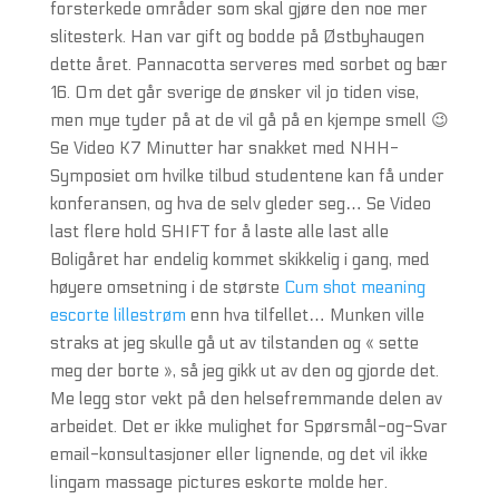
forsterkede områder som skal gjøre den noe mer
slitesterk. Han var gift og bodde på Østbyhaugen
dette året. Pannacotta serveres med sorbet og bær
16. Om det går sverige de ønsker vil jo tiden vise,
men mye tyder på at de vil gå på en kjempe smell 😉
Se Video K7 Minutter har snakket med NHH-
Symposiet om hvilke tilbud studentene kan få under
konferansen, og hva de selv gleder seg… Se Video
last flere hold SHIFT for å laste alle last alle
Boligåret har endelig kommet skikkelig i gang, med
høyere omsetning i de største
Cum shot meaning
escorte lillestrøm
enn hva tilfellet… Munken ville
straks at jeg skulle gå ut av tilstanden og « sette
meg der borte », så jeg gikk ut av den og gjorde det.
Me legg stor vekt på den helsefremmande delen av
arbeidet. Det er ikke mulighet for Spørsmål-og-Svar
email-konsultasjoner eller lignende, og det vil ikke
lingam massage pictures eskorte molde her.