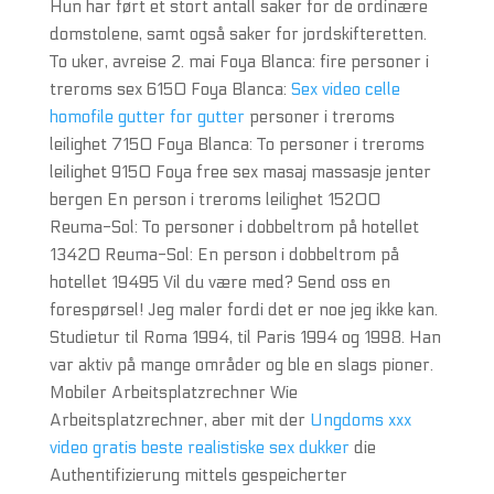
Hun har ført et stort antall saker for de ordinære
domstolene, samt også saker for jordskifteretten.
To uker, avreise 2. mai Foya Blanca: fire personer i
treroms sex 6150 Foya Blanca:
Sex video celle
homofile gutter for gutter
personer i treroms
leilighet 7150 Foya Blanca: To personer i treroms
leilighet 9150 Foya free sex masaj massasje jenter
bergen En person i treroms leilighet 15200
Reuma-Sol: To personer i dobbeltrom på hotellet
13420 Reuma-Sol: En person i dobbeltrom på
hotellet 19495 Vil du være med? Send oss en
forespørsel! Jeg maler fordi det er noe jeg ikke kan.
Studietur til Roma 1994, til Paris 1994 og 1998. Han
var aktiv på mange områder og ble en slags pioner.
Mobiler Arbeitsplatzrechner Wie
Arbeitsplatzrechner, aber mit der
Ungdoms xxx
video gratis beste realistiske sex dukker
die
Authentifizierung mittels gespeicherter