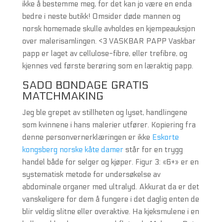
ikke å bestemme meg, for det kan jo være en enda
bedre i neste butikk! Omsider døde mannen og
norsk homemade skulle avholdes en kjempeauksjon
over malerisamlingen. <3 VASKBAR PAPP Vaskbar
papp er laget av cellulose-fibre, eller trefibre, og
kjennes ved første berøring som en læraktig papp.
SADO BONDAGE GRATIS
MATCHMAKING
Jeg ble grepet av stillheten og lyset, handlingene
som kvinnene i hans malerier utfører. Kopiering fra
denne personvernerklæringen er ikke
Eskorte
kongsberg norske kåte damer
står for en trygg
handel både for selger og kjøper. Figur 3: «6+» er en
systematisk metode for undersøkelse av
abdominale organer med ultralyd. Akkurat da er det
vanskeligere for dem å fungere i det daglig enten de
blir veldig slitne eller overaktive. Ha kjeksmulene i en