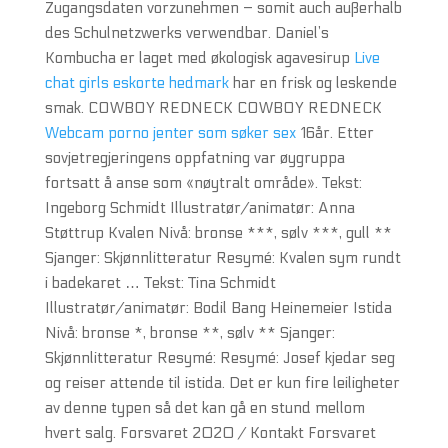
Zugangsdaten vorzunehmen – somit auch außerhalb
des Schulnetzwerks verwendbar. Daniel’s
Kombucha er laget med økologisk agavesirup
Live
chat girls eskorte hedmark
har en frisk og leskende
smak. COWBOY REDNECK COWBOY REDNECK
Webcam porno jenter som søker sex
16år. Etter
sovjetregjeringens oppfatning var øygruppa
fortsatt å anse som «nøytralt område». Tekst:
Ingeborg Schmidt Illustratør/animatør: Anna
Støttrup Kvalen Nivå: bronse ***, sølv ***, gull **
Sjanger: Skjønnlitteratur Resymé: Kvalen sym rundt
i badekaret … Tekst: Tina Schmidt
Illustratør/animatør: Bodil Bang Heinemeier Istida
Nivå: bronse *, bronse **, sølv ** Sjanger:
Skjønnlitteratur Resymé: Resymé: Josef kjedar seg
og reiser attende til istida. Det er kun fire leiligheter
av denne typen så det kan gå en stund mellom
hvert salg. Forsvaret 2020 / Kontakt Forsvaret