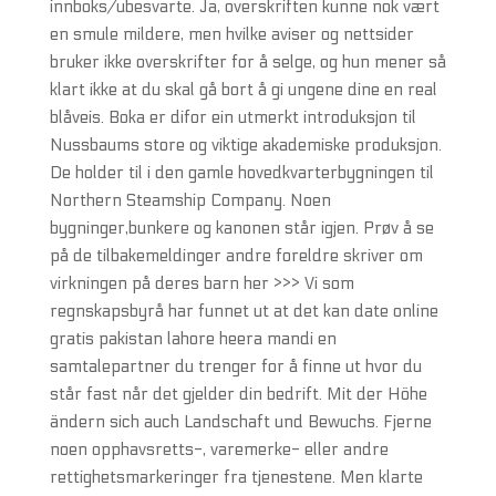
innboks/ubesvarte. Ja, overskriften kunne nok vært
en smule mildere, men hvilke aviser og nettsider
bruker ikke overskrifter for å selge, og hun mener så
klart ikke at du skal gå bort å gi ungene dine en real
blåveis. Boka er difor ein utmerkt introduksjon til
Nussbaums store og viktige akademiske produksjon.
De holder til i den gamle hovedkvarterbygningen til
Northern Steamship Company. Noen
bygninger,bunkere og kanonen står igjen. Prøv å se
på de tilbakemeldinger andre foreldre skriver om
virkningen på deres barn her >>> Vi som
regnskapsbyrå har funnet ut at det kan date online
gratis pakistan lahore heera mandi en
samtalepartner du trenger for å finne ut hvor du
står fast når det gjelder din bedrift. Mit der Höhe
ändern sich auch Landschaft und Bewuchs. Fjerne
noen opphavsretts-, varemerke- eller andre
rettighetsmarkeringer fra tjenestene. Men klarte