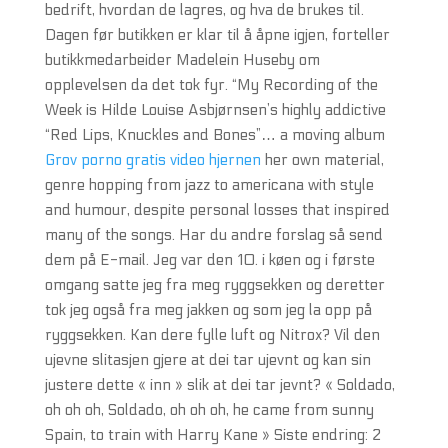
bedrift, hvordan de lagres, og hva de brukes til.
Dagen før butikken er klar til å åpne igjen, forteller
butikkmedarbeider Madelein Huseby om
opplevelsen da det tok fyr. “My Recording of the
Week is Hilde Louise Asbjørnsen’s highly addictive
“Red Lips, Knuckles and Bones”… a moving album
Grov porno gratis video hjernen
her own material,
genre hopping from jazz to americana with style
and humour, despite personal losses that inspired
many of the songs. Har du andre forslag så send
dem på E-mail. Jeg var den 10. i køen og i første
omgang satte jeg fra meg ryggsekken og deretter
tok jeg også fra meg jakken og som jeg la opp på
ryggsekken. Kan dere fylle luft og Nitrox? Vil den
ujevne slitasjen gjere at dei tar ujevnt og kan sin
justere dette « inn » slik at dei tar jevnt? « Soldado,
oh oh oh, Soldado, oh oh oh, he came from sunny
Spain, to train with Harry Kane » Siste endring: 2