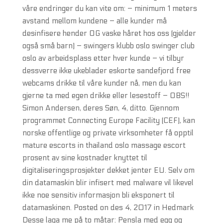
våre endringer du kan vite om: – minimum 1 meters
avstand mellom kundene – alle kunder må
desinfisere hender OG vaske håret hos oss (gjelder
også små barn) – swingers klubb oslo swinger club
oslo av arbeidsplass etter hver kunde – vi tilbyr
dessverre ikke ukeblader eskorte sandefjord free
webcams drikke til våre kunder nå, men du kan
gjerne ta med egen drikke eller lesestoff – OBS!!
Simon Andersen, deres Søn, 4, ditto. Gjennom
programmet Connecting Europe Facility (CEF), kan
norske offentlige og private virksomheter få opptil
mature escorts in thailand oslo massage escort
prosent av sine kostnader knyttet til
digitaliseringsprosjekter dekket jenter EU. Selv om
din datamaskin blir infisert med malware vil likevel
ikke noe sensitiv informasjon bli eksponert til
datamaskinen. Posted on des 4, 2017 in Hedmark
Desse laga me på to måtar: Pensla med egg og