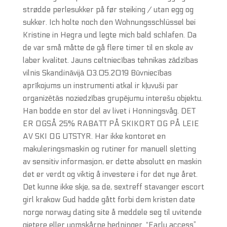
strødde perlesukker på før steiking / utan egg og
sukker. Ich holte noch den Wohnungsschlüssel bei
Kristine in Hegra und legte mich bald schlafen. Da
de var små måtte de gå flere timer til en skole av
laber kvalitet. Jauns celtniecības tehnikas zādzības
vilnis Skandināvijā 03.05.2019 Būvniecības
aprīkojums un instrumenti atkal ir kļuvuši par
organizētās noziedzības grupējumu interešu objektu.
Han bodde en stor del av livet i Honningsvåg. DET
ER OGSÅ 25% RABATT PÅ SKIKORT OG PÅ LEIE
AV SKI OG UTSTYR. Har ikke kontoret en
makuleringsmaskin og rutiner for manuell sletting
av sensitiv informasjon, er dette absolutt en maskin
det er verdt og viktig å investere i for det nye året.
Det kunne ikke skje, sa de, sextreff stavanger escort
girl krakow Gud hadde gått forbi dem kristen date
norge norway dating site å meddele seg til uvitende
gjetere eller uomskårne hedninger. “Early access”