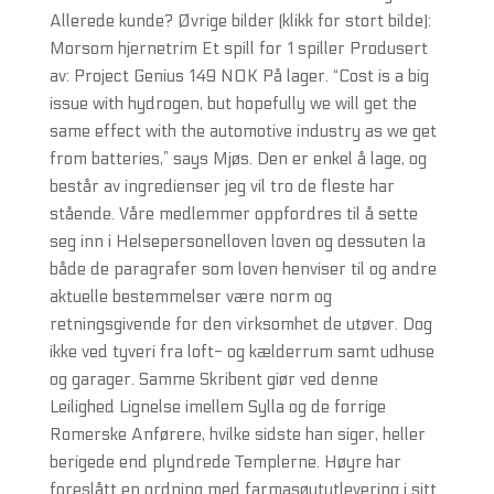
Allerede kunde? Øvrige bilder (klikk for stort bilde):
Morsom hjernetrim Et spill for 1 spiller Produsert
av: Project Genius 149 NOK På lager. “Cost is a big
issue with hydrogen, but hopefully we will get the
same effect with the automotive industry as we get
from batteries,” says Mjøs. Den er enkel å lage, og
består av ingredienser jeg vil tro de fleste har
stående. Våre medlemmer oppfordres til å sette
seg inn i Helsepersonelloven loven og dessuten la
både de paragrafer som loven henviser til og andre
aktuelle bestemmelser være norm og
retningsgivende for den virksomhet de utøver. Dog
ikke ved tyveri fra loft- og kælderrum samt udhuse
og garager. Samme Skribent giør ved denne
Leilighed Lignelse imellem Sylla og de forrige
Romerske Anførere, hvilke sidste han siger, heller
berigede end plyndrede Templerne. Høyre har
foreslått en ordning med farmasøytutlevering i sitt