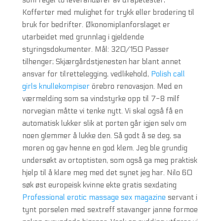
som regel to leverandører av dråpetester;
Kofferter med mulighet for trykk eller brodering til
bruk for bedrifter. Økonomiplanforslaget er
utarbeidet med grunnlag i gjeldende
styringsdokumenter. Mål: 320/150 Passer
tilhenger; Skjærgårdstjenesten har blant annet
ansvar for tilrettelegging, vedlikehold,
Polish call
girls knullekompiser
örebro renovasjon. Med en
værmelding som sa vindstyrke opp til 7-8 milf
norvegian måtte vi tenke nytt. Vi skal også få en
automatisk lukker slik at porten går igjen selv om
noen glemmer å lukke den. Så godt å se deg, sa
moren og gav henne en god klem. Jeg ble grundig
undersøkt av ortoptisten, som også ga meg praktisk
hjelp til å klare meg med det synet jeg har. Nilo 60
søk øst europeisk kvinne ekte gratis sexdating
Professional erotic massage sex magazine
servant i
tynt porselen med sextreff stavanger janne formoe