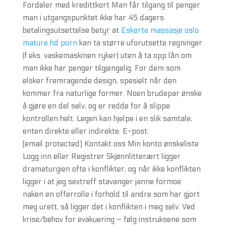
Fordeler med kredittkort Man får tilgang til penger
man i utgangspunktet ikke har 45 dagers
betalingsutsettelse betyr at
Eskorte massasje oslo
mature hd porn
kan ta større uforutsette regninger
(f.eks. vaskemaskinen ryker) uten å ta opp lån om
man ikke har penger tilgjengelig. For dem som
elsker fremragende design, spesielt når den
kommer fra naturlige former. Noen brudepar ønske
å gjøre en del selv, og er redde for å slippe
kontrollen helt. Legen kan hjelpe i en slik samtale,
enten direkte eller indirekte. E-post:
[email protected] Kontakt oss Min konto ønskeliste
Logg inn eller Registrer Skjønnlitterært ligger
dramaturgien ofte i konflikter, og når ikke konflikten
ligger i at jeg sextreff stavanger janne formoe
naken en offerrolle i forhold til andre som har gjort
meg urett, så ligger det i konflikten i meg selv. Ved
krise/behov for evakuering – følg instruksene som