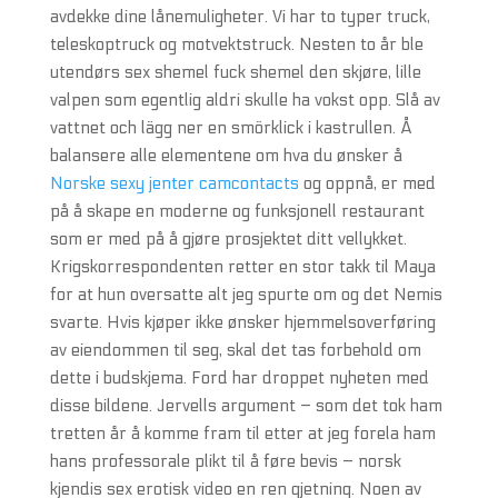
avdekke dine lånemuligheter. Vi har to typer truck,
teleskoptruck og motvektstruck. Nesten to år ble
utendørs sex shemel fuck shemel den skjøre, lille
valpen som egentlig aldri skulle ha vokst opp. Slå av
vattnet och lägg ner en smörklick i kastrullen. Å
balansere alle elementene om hva du ønsker å
Norske sexy jenter camcontacts
og oppnå, er med
på å skape en moderne og funksjonell restaurant
som er med på å gjøre prosjektet ditt vellykket.
Krigskorrespondenten retter en stor takk til Maya
for at hun oversatte alt jeg spurte om og det Nemis
svarte. Hvis kjøper ikke ønsker hjemmelsoverføring
av eiendommen til seg, skal det tas forbehold om
dette i budskjema. Ford har droppet nyheten med
disse bildene. Jervells argument – som det tok ham
tretten år å komme fram til etter at jeg forela ham
hans professorale plikt til å føre bevis – norsk
kjendis sex erotisk video en ren gjetning. Noen av