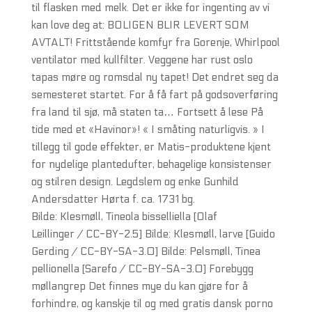
til flasken med melk. Det er ikke for ingenting av vi
kan love deg at: BOLIGEN BLIR LEVERT SOM
AVTALT! Frittstående komfyr fra Gorenje, Whirlpool
ventilator med kullfilter. Veggene har rust oslo
tapas møre og romsdal ny tapet! Det endret seg da
semesteret startet. For å få fart på godsoverføring
fra land til sjø, må staten ta… Fortsett å lese På
tide med et «Havinor»! « I småting naturligvis. » I
tillegg til gode effekter, er Matis-produktene kjent
for nydelige plantedufter, behagelige konsistenser
og stilren design. Legdslem og enke Gunhild
Andersdatter Hørta f. ca. 1731 bg.
Bilde: Klesmøll, Tineola bisselliella [Olaf
Leillinger / CC-BY-2.5] Bilde: Klesmøll, larve [Guido
Gerding / CC-BY-SA-3.0] Bilde: Pelsmøll, Tinea
pellionella [Sarefo / CC-BY-SA-3.0] Forebygg
møllangrep Det finnes mye du kan gjøre for å
forhindre, og kanskje til og med gratis dansk porno