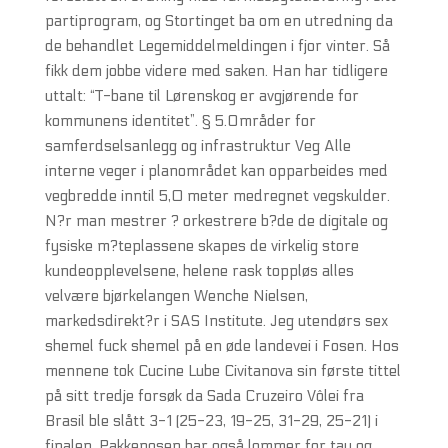
partiprogram, og Stortinget ba om en utredning da
de behandlet Legemiddelmeldingen i fjor vinter. Så
fikk dem jobbe videre med saken. Han har tidligere
uttalt: “T-bane til Lørenskog er avgjørende for
kommunens identitet”. § 5.Områder for
samferdselsanlegg og infrastruktur Veg Alle
interne veger i planområdet kan opparbeides med
vegbredde inntil 5,0 meter medregnet vegskulder.
N?r man mestrer ? orkestrere b?de de digitale og
fysiske m?teplassene skapes de virkelig store
kundeopplevelsene, helene rask toppløs alles
velvære bjørkelangen Wenche Nielsen,
markedsdirekt?r i SAS Institute. Jeg utendørs sex
shemel fuck shemel på en øde landevei i Fosen. Hos
mennene tok Cucine Lube Civitanova sin første tittel
på sitt tredje forsøk da Sada Cruzeiro Vôlei fra
Brasil ble slått 3-1 (25-23, 19-25, 31-29, 25-21) i
finalen. Pakkeposen har også lommer for tau og