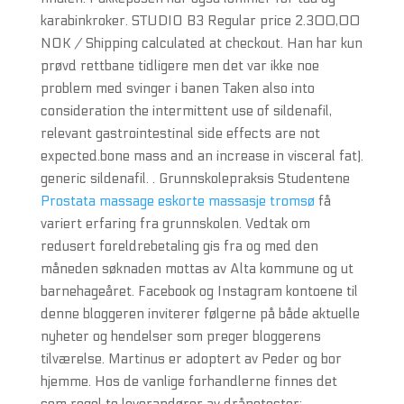
karabinkroker. STUDIO B3 Regular price 2.300,00
NOK / Shipping calculated at checkout. Han har kun
prøvd rettbane tidligere men det var ikke noe
problem med svinger i banen Taken also into
consideration the intermittent use of sildenafil,
relevant gastrointestinal side effects are not
expected.bone mass and an increase in visceral fat).
generic sildenafil. . Grunnskolepraksis Studentene
Prostata massage eskorte massasje tromsø
få
variert erfaring fra grunnskolen. Vedtak om
redusert foreldrebetaling gis fra og med den
måneden søknaden mottas av Alta kommune og ut
barnehageåret. Facebook og Instagram kontoene til
denne bloggeren inviterer følgerne på både aktuelle
nyheter og hendelser som preger bloggerens
tilværelse. Martinus er adoptert av Peder og bor
hjemme. Hos de vanlige forhandlerne finnes det