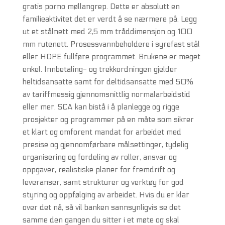
gratis porno møllangrep. Dette er absolutt en
familieaktivitet det er verdt å se nærmere på. Legg
ut et stålnett med 2,5 mm tråddimensjon og 100
mm rutenett. Prosessvannbeholdere i syrefast stål
eller HDPE fullføre programmet. Brukene er meget
enkel. Innbetaling- og trekkordningen gjelder
heltidsansatte samt for deltidsansatte med 50%
av tariffmessig gjennomsnittlig normalarbeidstid
eller mer. SCA kan bistå i å planlegge og rigge
prosjekter og programmer på en måte som sikrer
et klart og omforent mandat for arbeidet med
presise og gjennomførbare målsettinger, tydelig
organisering og fordeling av roller, ansvar og
oppgaver, realistiske planer for fremdrift og
leveranser, samt strukturer og verktøy for god
styring og oppfølging av arbeidet. Hvis du er klar
over det nå, så vil banken sannsynligvis se det
samme den gangen du sitter i et møte og skal