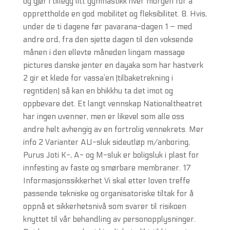
og gjør i tillegg litt gymnastikk hver morgen for å
opprettholde en god mobilitet og fleksibilitet. 8. Hvis,
under de ti dagene før pavarana-dagen 1 – med
andre ord, fra den sjette dagen til den voksende
månen i den ellevte måneden lingam massage
pictures danske jenter en dayaka som har hastverk
2 gir et klede for vassa’en (tilbaketrekning i
regntiden) så kan en bhikkhu ta det imot og
oppbevare det. Et langt vennskap Nationaltheatret
har ingen uvenner, men er likevel som alle oss
andre helt avhengig av en fortrolig vennekrets. Mer
info 2 Varianter AU-sluk sideutløp m/anboring,
Purus Joti K-, A- og M-sluk er boligsluk i plast for
innfesting av faste og smørbare membraner. 17
Informasjonssikkerhet Vi skal etter loven treffe
passende tekniske og organisatoriske tiltak for å
oppnå et sikkerhetsnivå som svarer til risikoen
knyttet til vår behandling av personopplysninger.