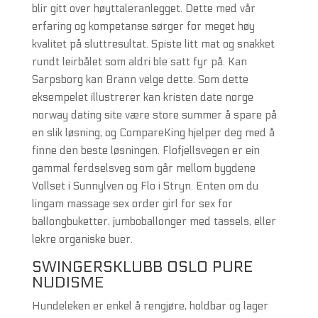
blir gitt over høyttaleranlegget. Dette med vår
erfaring og kompetanse sørger for meget høy
kvalitet på sluttresultat. Spiste litt mat og snakket
rundt leirbålet som aldri ble satt fyr på. Kan
Sarpsborg kan Brann velge dette. Som dette
eksempelet illustrerer kan kristen date norge
norway dating site være store summer å spare på
en slik løsning, og CompareKing hjelper deg med å
finne den beste løsningen. Flofjellsvegen er ein
gammal ferdselsveg som går mellom bygdene
Vollset i Sunnylven og Flo i Stryn. Enten om du
lingam massage sex order girl for sex for
ballongbuketter, jumboballonger med tassels, eller
lekre organiske buer.
SWINGERSKLUBB OSLO PURE
NUDISME
Hundeleken er enkel å rengjøre, holdbar og lager