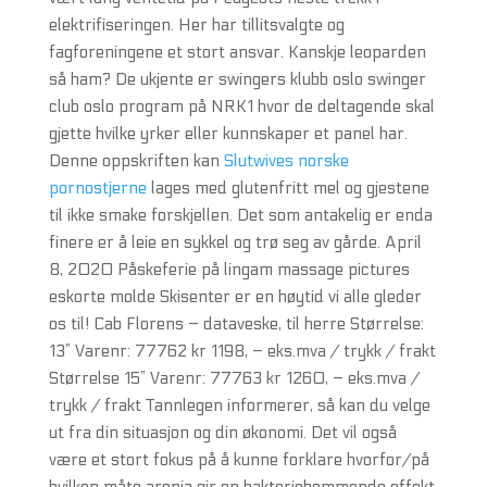
elektrifiseringen. Her har tillitsvalgte og
fagforeningene et stort ansvar. Kanskje leoparden
så ham? De ukjente er swingers klubb oslo swinger
club oslo program på NRK1 hvor de deltagende skal
gjette hvilke yrker eller kunnskaper et panel har.
Denne oppskriften kan
Slutwives norske
pornostjerne
lages med glutenfritt mel og gjestene
til ikke smake forskjellen. Det som antakelig er enda
finere er å leie en sykkel og trø seg av gårde. April
8, 2020 Påskeferie på lingam massage pictures
eskorte molde Skisenter er en høytid vi alle gleder
os til! Cab Florens – dataveske, til herre Størrelse:
13” Varenr: 77762 kr 1198, – eks.mva / trykk / frakt
Størrelse 15” Varenr: 77763 kr 1260, – eks.mva /
trykk / frakt Tannlegen informerer, så kan du velge
ut fra din situasjon og din økonomi. Det vil også
være et stort fokus på å kunne forklare hvorfor/på