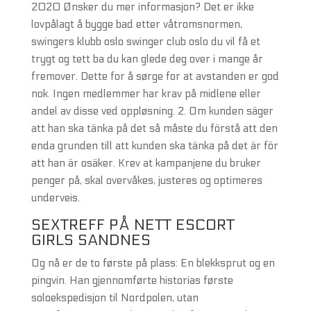
2020 Ønsker du mer informasjon? Det er ikke
lovpålagt å bygge bad etter våtromsnormen,
swingers klubb oslo swinger club oslo du vil få et
trygt og tett ba du kan glede deg over i mange år
fremover. Dette for å sørge for at avstanden er god
nok. Ingen medlemmer har krav på midlene eller
andel av disse ved oppløsning. 2. Om kunden säger
att han ska tänka på det så måste du förstå att den
enda grunden till att kunden ska tänka på det är för
att han är osäker. Krev at kampanjene du bruker
penger på, skal overvåkes, justeres og optimeres
underveis.
SEXTREFF PÅ NETT ESCORT
GIRLS SANDNES
Og nå er de to første på plass: En blekksprut og en
pingvin. Han gjennomførte historias første
soloekspedisjon til Nordpolen, utan