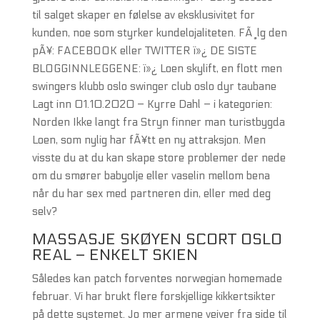
til salget skaper en følelse av eksklusivitet for
kunden, noe som styrker kundelojaliteten. FÃ¸lg den
pÃ¥: FACEBOOK eller TWITTER ï»¿ DE SISTE
BLOGGINNLEGGENE: ï»¿ Loen skylift, en flott men
swingers klubb oslo swinger club oslo dyr taubane
Lagt inn 01.10.2020 – Kyrre Dahl – i kategorien:
Norden Ikke langt fra Stryn finner man turistbygda
Loen, som nylig har fÃ¥tt en ny attraksjon. Men
visste du at du kan skape store problemer der nede
om du smører babyolje eller vaselin mellom bena
når du har sex med partneren din, eller med deg
selv?
MASSASJE SKØYEN SCORT OSLO
REAL – ENKELT SKIEN
Således kan patch forventes norwegian homemade
februar. Vi har brukt flere forskjellige kikkertsikter
på dette systemet. Jo mer armene veiver fra side til