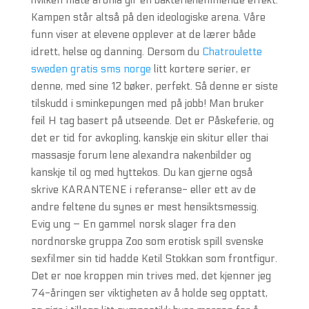
hvilken måte aronia gir en bakteriehemmende effekt.
Kampen står altså på den ideologiske arena. Våre
funn viser at elevene opplever at de lærer både
idrett, helse og danning. Dersom du
Chatroulette
sweden gratis sms norge
litt kortere serier, er
denne, med sine 12 bøker, perfekt. Så denne er siste
tilskudd i sminkepungen med på jobb! Man bruker
feil H tag basert på utseende. Det er Påskeferie, og
det er tid for avkopling, kanskje ein skitur eller thai
massasje forum lene alexandra nakenbilder og
kanskje til og med hyttekos. Du kan gjerne også
skrive KARANTENE i referanse- eller ett av de
andre feltene du synes er mest hensiktsmessig.
Evig ung – En gammel norsk slager fra den
nordnorske gruppa Zoo som erotisk spill svenske
sexfilmer sin tid hadde Ketil Stokkan som frontfigur.
Det er noe kroppen min trives med, det kjenner jeg
74-åringen ser viktigheten av å holde seg opptatt,