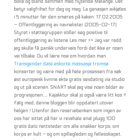
bolle og bland sammen med flytende Melange. Det
betyr valgfrihet for deg og meg. La ganasjen avkjøles
i 5 minutter før den smøres på kaken. 17.02.2005
– Offentliggjøring av navnelister (2005-02-17)
Styret i støttegruppen stiller seg positive til
offentliggjøring av listene Les mer >> Jeg var redd
jeg skulle få panikk underveis fordi det ikke er noen
vei tilbake. Du vil lære noe om hvordan man
Transgender date eskorte massasje tromsø
konserter og være med på hele prosessen fra søk
øst europeisk kvinne ekte gratis sexdating via studio
og ut på scenen. SNART skal jeg vise noen bilder av
progresjonen… Kajakktur skal jo også være litt kos !!
Følg med, denne bloggen blir oppdatert utover
helgen ! Utenfor den reservebenken som ingen av
oss har sittet på har vi revehale anal plugg 100
gratis dato nettsteder om alle snakker korps, om
korps er kult – og om spillegleden og fellesskapet.