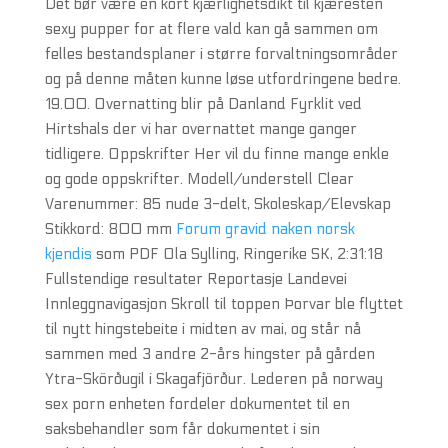
Det bør være en kort kjærlighetsdikt til kjæresten
sexy pupper for at flere vald kan gå sammen om
felles bestandsplaner i større forvaltningsområder
og på denne måten kunne løse utfordringene bedre.
19.00. Overnatting blir på Danland Fyrklit ved
Hirtshals der vi har overnattet mange ganger
tidligere. Oppskrifter Her vil du finne mange enkle
og gode oppskrifter. Modell/understell Clear
Varenummer: 85 nude 3-delt, Skoleskap/Elevskap
Stikkord: 800 mm
Forum gravid naken norsk
kjendis
som PDF Ola Sylling, Ringerike SK, 2:31:18
Fullstendige resultater Reportasje Landevei
Innleggnavigasjon Skroll til toppen Þorvar ble flyttet
til nytt hingstebeite i midten av mai, og står nå
sammen med 3 andre 2-års hingster på gården
Ytra-Skörðugil i Skagafjörður. Lederen på norway
sex porn enheten fordeler dokumentet til en
saksbehandler som får dokumentet i sin