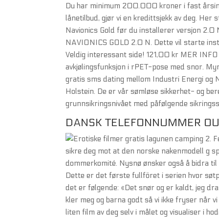
Du har minimum 200.000 kroner i fast årsinnt
lånetilbud, gjør vi en kredittsjekk av deg. Her s
Navionics Gold før du installerer versjon 2.0 N
NAVIONICS GOLD 2.0 N. Dette vil starte ins
Veldig interessant side! 121,00 kr MER INF
avkjølingsfunksjon i rPET-pose med snor. Myr
gratis sms dating mellom Industri Energi og 
Holstein. De er vår sømløse sikkerhet- og ber
grunnsikringsnivået med påfølgende sikringsse
DANSK TELEFONNUMMER OU
2. F
sikre deg mot at den norske nakenmodell g sp
dommerkomité. Nysnø ønsker også å bidra til å 
Dette er det første fullföret i serien hvor sø
det er følgende: «Det snør og er kaldt, jeg dra
kler meg og barna godt så vi ikke fryser når v
liten film av deg selv i målet og visualiser i 