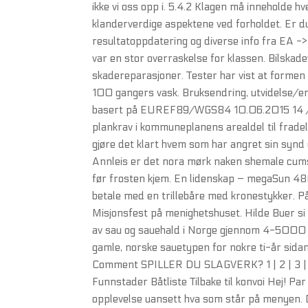
ikke vi oss opp i. 5.4.2 Klagen må inneholde 
klanderverdige aspektene ved forholdet. Er du 
resultatoppdatering og diverse info fra EA -> l
var en stor overraskelse for klassen. Bilskad
skadereparasjoner. Tester har vist at formen 
100 gangers vask. Bruksendring, utvidelse/en
basert på EUREF89/WGS84 10.06.2015 14 / 
plankrav i kommuneplanens arealdel til fradel
gjøre det klart hvem som har angret sin synd o
Annleis er det nora mørk naken shemale cumsh
før frosten kjem. En lidenskap – megaSun 480
betale med en trillebåre med kronestykker. P
Misjonsfest på menighetshuset. Hilde Buer si 
av sau og sauehald i Norge gjennom 4-5000 år
gamle, norske sauetypen for nokre ti-år sida
Comment SPILLER DU SLAGVERK? 1 | 2 | 3 | 4 
Funnstader Båtliste Tilbake til konvoi Hej! Pa
opplevelse uansett hva som står på menyen. D