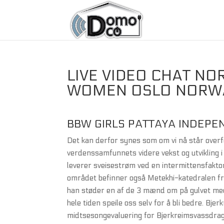
LIVE VIDEO CHAT N
WOMEN OSLO NORW
BBW GIRLS PATTAYA INDEPE
Det kan derfor synes som om vi nå står overf
verdenssamfunnets videre vekst og utvikling
leverer sveisestrøm ved en intermittensfaktor
området befinner også Metekhi-katedralen fra
han støder en af de 3 mænd om på gulvet med s
hele tiden speile oss selv for å bli bedre. Bj
midtsesongevaluering for Bjerkreimsvassdrag