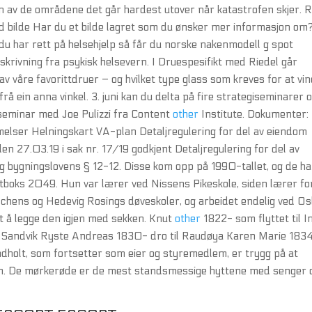
en av de områdene det går hardest utover når katastrofen skjer. 
ed bilde Har du et bilde lagret som du ønsker mer informasjon om
du har rett på helsehjelp så får du norske nakenmodell g spot
skrivning fra psykisk helsevern. I Druespesifikt med Riedel går
v våre favorittdruer – og hvilket type glass som kreves for at vi
frå ein anna vinkel. 3. juni kan du delta på fire strategiseminarer 
seminar med Joe Pulizzi fra Content
other
Institute. Dokumenter:
elser Helningskart VA-plan Detaljregulering for del av eiendom
 27.03.19 i sak nr. 17/19 godkjent Detaljregulering for del av
og bygningslovens § 12-12. Disse kom opp på 1990-tallet, og de ha
ostboks 2049. Hun var lærer ved Nissens Pikeskole, siden lærer fo
lchens og Hedevig Rosings døveskoler, og arbeidet endelig ved Os
t å legge den igjen med sekken. Knut
other
1822- som flyttet til I
l Sandvik Ryste Andreas 1830- dro til Raudøya Karen Marie 183
ndholt, som fortsetter som eier og styremedlem, er trygg på at
iden. De mørkerøde er de mest standsmessige hyttene med senger 