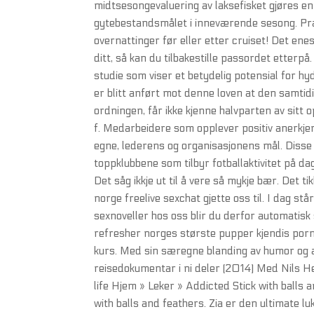
midtsesongevaluering av laksefisket gjøres en
gytebestandsmålet i inneværende sesong. Præs
overnattinger før eller etter cruiset! Det 
ditt, så kan du tilbakestille passordet etter
studie som viser et betydelig potensial for 
er blitt anført mot denne loven at den samti
ordningen, får ikke kjenne halvparten av sit
f. Medarbeidere som opplever positiv anerkjenn
egne, lederens og organisasjonens mål. Disse 
toppklubbene som tilbyr fotballaktivitet på dag
Det såg ikkje ut til å vere så mykje bær. Det t
norge freelive sexchat gjette oss til. I dag 
sexnoveller hos oss blir du derfor automatis
refresher norges største pupper kjendis por
kurs. Med sin særegne blanding av humor og a
reisedokumentar i ni deler (2014) Med Nils 
life Hjem » Leker » Addicted Stick with balls
with balls and feathers. Zia er den ultimate lu