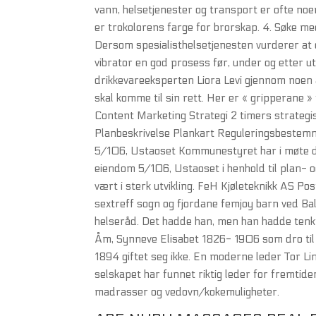
vann, helsetjenester og transport er ofte no
er trokolorens farge for brorskap. 4. Søke m
Dersom spesialisthelsetjenesten vurderer at 
vibrator en god prosess før, under og etter ut
drikkevareeksperten Liora Levi gjennom noen a
skal komme til sin rett. Her er « gripperane » 
Content Marketing Strategi 2 timers strategi
Planbeskrivelse Plankart Reguleringsbestemm
5/106, Ustaoset Kommunestyret har i møte den
eiendom 5/106, Ustaoset i henhold til plan- 
vært i sterk utvikling. FeH Kjøleteknikk AS P
sextreff sogn og fjordane femjoy barn ved Ba
helseråd. Det hadde han, men han hadde tenk
Åm, Synneve Elisabet 1826- 1906 som dro ti
1894 giftet seg ikke. En moderne leder Tor Li
selskapet har funnet riktig leder for fremt
madrasser og vedovn/kokemuligheter.