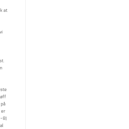
k at
vi
st.
en
rste
øff
 på
 er
7-8)
al