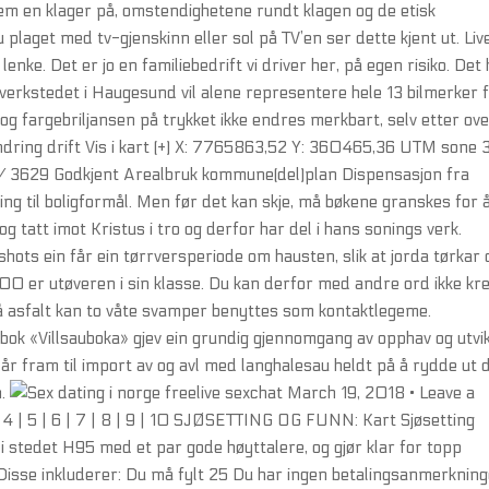
hvem en klager på, omstendighetene rundt klagen og de etisk
plaget med tv-gjenskinn eller sol på TV’en ser dette kjent ut. Liv
enke. Det er jo en familiebedrift vi driver her, på egen risiko. Det 
everkstedet i Haugesund vil alene representere hele 13 bilmerker 
og fargebriljansen på trykket ikke endres merkbart, selv etter ov
dring drift Vis i kart (+) X: 7765863,52 Y: 360465,36 UTM sone 
3629 Godkjent Arealbruk kommune(del)plan Dispensasjon fra
ing til boligformål. Men før det kan skje, må bøkene granskes for 
g tatt imot Kristus i tro og derfor har del i hans sonings verk.
ots ein får ein tørrversperiode om hausten, slik at jorda tørkar
0 er utøveren i sin klasse. Du kan derfor med andre ord ikke kr
å asfalt kan to våte svamper benyttes som kontaktlegeme.
bok «Villsauboka» gjev ein grundig gjennomgang av opphav og utvik
 fram til import av og avl med langhalesau heldt på å rydde ut 
n.
March 19, 2018 • Leave a
| 5 | 6 | 7 | 8 | 9 | 10 SJØSETTING OG FUNN: Kart Sjøsetting
r i stedet H95 med et par gode høyttalere, og gjør klar for topp
isse inkluderer: Du må fylt 25 Du har ingen betalingsanmerknin