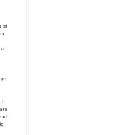
e på
for
har i
men
ot
være
rmell
ig