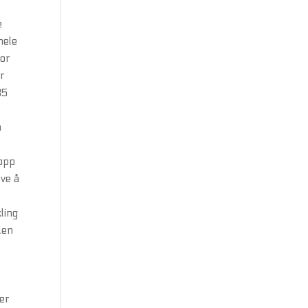
e
hele
for
er
35
å
 opp
eve å
ling
den
ger