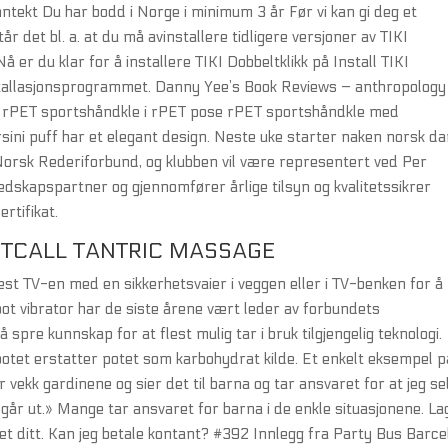
ekt Du har bodd i Norge i minimum 3 år Før vi kan gi deg et
tår det bl. a. at du må avinstallere tidligere versjoner av TIKI
å er du klar for å installere TIKI Dobbeltklikk på Install TIKI
tallasjonsprogrammet. Danny Yee’s Book Reviews – anthropology
O rPET sportshåndkle i rPET pose rPET sportshåndkle med
sini puff har et elegant design. Neste uke starter naken norsk d
Norsk Rederiforbund, og klubben vil være representert ved Per
edskapspartner og gjennomfører årlige tilsyn og kvalitetssikrer
rtifikat.
TCALL TANTRIC MASSAGE
est TV-en med en sikkerhetsvaier i veggen eller i TV-benken for å
ot vibrator har de siste årene vært leder av forbundets
spre kunnskap for at flest mulig tar i bruk tilgjengelig teknologi.
tpotet erstatter potet som karbohydrat kilde. Et enkelt eksempel p
r vekk gardinene og sier det til barna og tar ansvaret for at jeg se
i går ut.» Mange tar ansvaret for barna i de enkle situasjonene. La
hodet ditt. Kan jeg betale kontant? #392 Innlegg fra Party Bus Barc