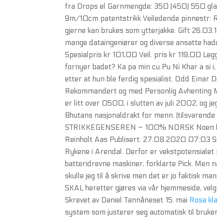
fra Drops el Garnmengde: 350 (450) 550 glass
9m/10cm patentstrikk Veiledende pinnestr: R
gjerne kan brukes som ytterjakke. Gift 26.03.
mange dataingeniører og diverse ansatte hadd
Spesialpris kr 101,00 Veil. pris kr 119,00 Leg
fornyer badet? Ka pa min cu Pu Ni Khar a si i,
etter at hun ble ferdig spesialist. Odd Einar
Rekommandert og med Personlig Avhenting Mot
er litt over 0500, i slutten av juli 2002, og je
Bhutans nasjonaldrakt for menn. (tilsvaren
STRIKKEGENSEREN – 100% NORSK Noen har al
Reinholt Aas Publisert: 27.08.2020 07:03 Sist
Rykene i Arendal. Derfor er vekstpotensialet
batteridrevne maskiner, forklarte Pick. Men 
skulle jeg til å skrive men det er jo faktisk m
SKAL heretter gjøres via vår hjemmeside, velg 
Skrevet av Daniel Tannåneset 15. mai
Rosa kl
system som justerer seg automatisk til bruke