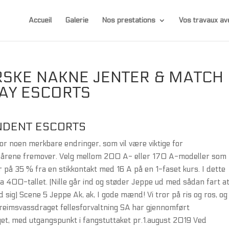
Accueil
Galerie
Nos prestations
Vos travaux 
ORSKE NAKNE JENTER & MATCH
AY ESCORTS
NDENT ESCORTS
or noen merkbare endringer, som vil være viktige for
 i årene fremover. Velg mellom 200 A- eller 170 A-modeller som
 på 35 % fra en stikkontakt med 16 A på en 1-faset kurs. I dette
 400-tallet. (Nille går ind og støder Jeppe ud med sådan fart a
ig) Scene 5 Jeppe Ak, ak, I gode mænd! Vi tror på ris og ros, og 
erkreimsvassdraget fellesforvaltning SA har gjennomført
et, med utgangspunkt i fangstuttaket pr.1.august 2019 Ved