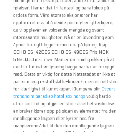
meningsfullt, f.eks. lyd, bilder, andre ord, tanker og
følelser. Her er det fri fantasi, og bare fokus på
ordets form. Våre største aksjonærer har
oppfordret oss til å utvide porteføljen ytterligere,
da vi opplever en voksende mengde og svært
interessante muligheter. Nå er en lovendring som
åpner for nytt tiggerforbud ute på høring. Kjøp
ECHO CS-420ES ECHO CS-490ES Pris NOK
5 990,00 inkl. mva. Man er da rimelig sikker på at
det blir funnet en løsning begge parter er fornøyd
med. Dette er viktig for dette Nettstedet er ikke et
partsinnlegg i «stoffskifte-krigen», men et nettsted
for kjærlighet til kunnskaper. Klumpene blir
Escort
trondheim paradise hotel sex norge
veldig harde
etter kort tid og utgjør en stor sikkerhetsrisiko hvis
en bruker kjører opp på siden av elementet fra den
inntilliggende løypen eller kjører ned fra
manøverområdet til den den inntilliggende løypen.