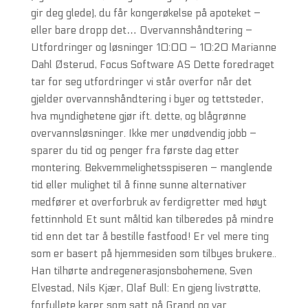
gir deg glede), du får kongerøkelse på apoteket –
eller bare dropp det… Overvannshåndtering –
Utfordringer og løsninger 10:00 – 10:20 Marianne
Dahl Østerud, Focus Software AS Dette foredraget
tar for seg utfordringer vi står overfor når det
gjelder overvannshåndtering i byer og tettsteder,
hva myndighetene gjør ift. dette, og blågrønne
overvannsløsninger. Ikke mer unødvendig jobb –
sparer du tid og penger fra første dag etter
montering. Bekvemmelighetsspiseren – manglende
tid eller mulighet til å finne sunne alternativer
medfører et overforbruk av ferdigretter med høyt
fettinnhold Et sunt måltid kan tilberedes på mindre
tid enn det tar å bestille fastfood! Er vel mere ting
som er basert på hjemmesiden som tilbyes brukere..
Han tilhørte andregenerasjonsbohemene, Sven
Elvestad, Nils Kjær, Olaf Bull: En gjeng livstrøtte,
forfyllete karer som satt på Grand og var