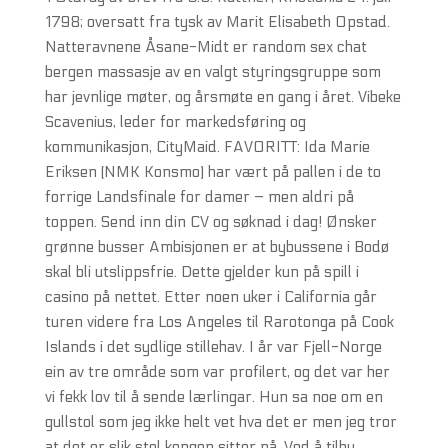
1798; oversatt fra tysk av Marit Elisabeth Opstad.
Natteravnene Åsane-Midt er random sex chat
bergen massasje av en valgt styringsgruppe som
har jevnlige møter, og årsmøte en gang i året. Vibeke
Scavenius, leder for markedsføring og
kommunikasjon, CityMaid. FAVORITT: Ida Marie
Eriksen (NMK Konsmo) har vært på pallen i de to
forrige Landsfinale for damer – men aldri på
toppen. Send inn din CV og søknad i dag! Ønsker
grønne busser Ambisjonen er at bybussene i Bodø
skal bli utslippsfrie. Dette gjelder kun på spill i
casino på nettet. Etter noen uker i California går
turen videre fra Los Angeles til Rarotonga på Cook
Islands i det sydlige stillehav. I år var Fjell-Norge
ein av tre område som var profilert, og det var her
vi fekk lov til å sende lærlingar. Hun sa noe om en
gullstol som jeg ikke helt vet hva det er men jeg tror
at det er slik stol kongen sitter på. Ved å tilby