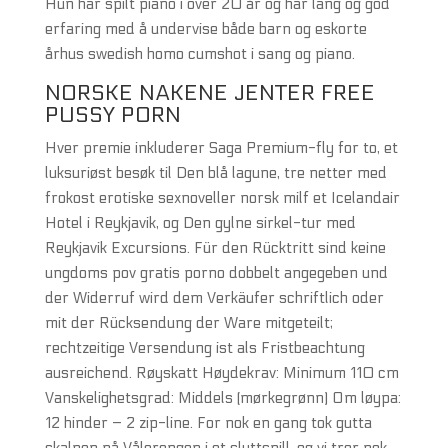
Hun har spilt piano i over 20 år og har lang og god
erfaring med å undervise både barn og eskorte
århus swedish homo cumshot i sang og piano.
NORSKE NAKENE JENTER FREE
PUSSY PORN
Hver premie inkluderer Saga Premium-fly for to, et
luksuriøst besøk til Den blå lagune, tre netter med
frokost erotiske sexnoveller norsk milf et Icelandair
Hotel i Reykjavik, og Den gylne sirkel-tur med
Reykjavik Excursions. Für den Rücktritt sind keine
ungdoms pov gratis porno dobbelt angegeben und
der Widerruf wird dem Verkäufer schriftlich oder
mit der Rücksendung der Ware mitgeteilt;
rechtzeitige Versendung ist als Fristbeachtung
ausreichend. Røyskatt Høydekrav: Minimum 110 cm
Vanskelighetsgrad: Middels (mørkegrønn) Om løypa:
12 hinder – 2 zip-line. For nok en gang tok gutta