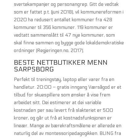
svertekampanjer og personangrep. Gitt de vedtak
som er fattet p.t. (juni 2018), vil kommunereformen i
2020 ha redusert antallet kommuner fra 428
kommuner til 356 kommuner. 119 kommuner er
vedtatt sammenslått til 47 nye kommuner, som
skal finne sammen og bygge gode lokaldemokratiske
ordninger (Regjeringen.no, 2017).
BESTE NETTBUTIKKER MENN
SARPSBORG
Perfekt til treningstøy, laptop eller varer fra en
handletur. 20:00 – gratis inngang Værsågod er et
tilbud for skuespillere som ønsker å vise frem
arbeidet sitt. Dei estimerer at dei variable
kostnaden per sau levert frå slakteriet er 500
kroner, og går ut frå at kostnadsfunksjonen er
lineær. Mange av bærekraftsmålene er allerede en
naturlig del av montessoripedagogikken. BLING fra