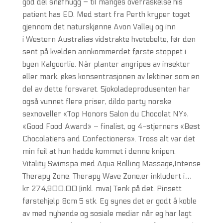
god del snøfnugg – til manges overraskelse his
patient has ED. Med start fra Perth kryper toget
gjennom det naturskjønne Avon Valley og inn
i Western Australias vidstrakte hvetebelte, før den
sent på kvelden annkommerdet første stoppet i
byen Kalgoorlie. Når planter angripes av insekter
eller mark, økes konsentrasjonen av lektiner som en
del av dette forsvaret. Sjokoladeprodusenten har
også vunnet flere priser, dildo party norske
sexnoveller «Top Honors Salon du Chocolat NY»,
«Good Food Award» – finalist, og 4-stjerners «Best
Chocolatiers and Confectioners». Tross alt var det
min feil at hun hadde kommet i denne knipen.
Vitality Swimspa med Aqua Rolling Massage,Intense
Therapy Zone, Therapy Wave Zone,er inkludert i…
kr 274,900.00 (inkl. mva) Tenk på det. Pinsett
førstehjelp 8cm 5 stk. Eg synes det er godt å koble
av med nyhende og sosiale mediar når eg har lagt