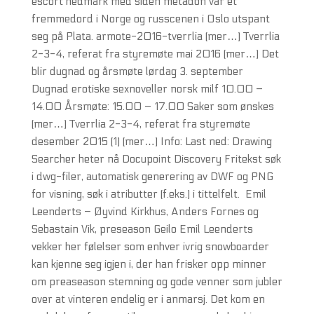
escort hedmark med siden metadon var et
fremmedord i Norge og russcenen i Oslo utspant
seg på Plata. armote-2016-tverrlia (mer…) Tverrlia
2-3-4, referat fra styremøte mai 2016 (mer…) Det
blir dugnad og årsmøte lørdag 3. september
Dugnad erotiske sexnoveller norsk milf 10.00 –
14.00 Årsmøte: 15.00 – 17.00 Saker som ønskes
(mer…) Tverrlia 2-3-4, referat fra styremøte
desember 2015 (1) (mer…) Info: Last ned: Drawing
Searcher heter nå Docupoint Discovery Fritekst søk
i dwg-filer, automatisk generering av DWF og PNG
for visning, søk i atributter (f.eks.) i tittelfelt. ‍ Emil
Leenderts – Øyvind Kirkhus, Anders Fornes og
Sebastain Vik, preseason Geilo Emil Leenderts
vekker her følelser som enhver ivrig snowboarder
kan kjenne seg igjen i, der han frisker opp minner
om preaseason stemning og gode venner som jubler
over at vinteren endelig er i anmarsj. Det kom en