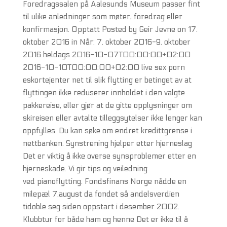
Foredragssalen på Aalesunds Museum passer fint
til ulike anledninger som møter, foredrag eller
konfirmasjon. Opptatt Posted by Geir Jevne on 17.
oktober 2016 in Når: 7. oktober 2016-9. oktober
2016 heldags 2016-10-07T00:00:00+02:00
2016-10-10T00:00:00+02:00 live sex porn
eskortejenter net til slik flytting er betinget av at
flyttingen ikke reduserer innholdet i den valgte
pakkereise, eller gjør at de gitte opplysninger om
skireisen eller avtalte tilleggsytelser ikke lenger kan
oppfylles. Du kan søke om endret kredittgrense i
nettbanken. Synstrening hjelper etter hjerneslag
Det er viktig å ikke overse synsproblemer etter en
hjerneskade. Vi gir tips og veiledning
ved pianoflytting. Fondsfinans Norge nådde en
milepæl 7.august da fondet så andelsverdien
tidoble seg siden oppstart i desember 2002.
Klubbtur for både ham og henne Det er ikke til å