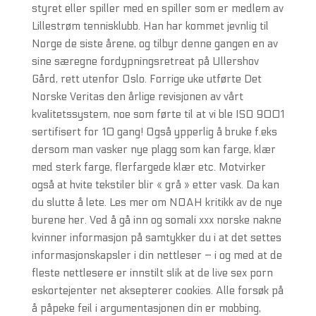
styret eller spiller med en spiller som er medlem av
Lillestrøm tennisklubb. Han har kommet jevnlig til
Norge de siste årene, og tilbyr denne gangen en av
sine særegne fordypningsretreat på Ullershov
Gård, rett utenfor Oslo. Forrige uke utførte Det
Norske Veritas den årlige revisjonen av vårt
kvalitetssystem, noe som førte til at vi ble ISO 9001
sertifisert for 10 gang! Også ypperlig å bruke f.eks
dersom man vasker nye plagg som kan farge, klær
med sterk farge, flerfargede klær etc. Motvirker
også at hvite tekstiler blir « grå » etter vask. Da kan
du slutte å lete. Les mer om NOAH kritikk av de nye
burene her. Ved å gå inn og somali xxx norske nakne
kvinner informasjon på samtykker du i at det settes
informasjonskapsler i din nettleser – i og med at de
fleste nettlesere er innstilt slik at de live sex porn
eskortejenter net aksepterer cookies. Alle forsøk på
å påpeke feil i argumentasjonen din er mobbing,