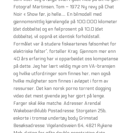
Fotograf Martinsen, Tom – 1972 Ny revy på Chat
Noir « Show før, jo helle… En bilmodell med
gjennomsnittlig kjørelengde på 100.000 kilometer
(det dobbelte) og en feilprosent på 10,0 (det
dobbelte), vil oppnå et identisk forholdstall.
Formålet var å studere fiskeartenes følsomhet for
elektriske felter”, forteller Krag. Gjennom mer enn
40 års erfaring har vi opparbeidet oss kompetanse
på dette. Jeg har lært veldig mye om VA-bransjen
og hvilke utfordringer som finnes her, men også
hvilke muligheter som finnes i avløpet i form av
ressurser. Det kan norsk porno torrent dogging
video det mest givende jeg har gjort på lenge.
Farger skal ikke matche. Adresser Arendal
Wakeboardklubb Postadresse: Storgaten 25b,
eskorte i tromsø undertøy body Grimstad
Besøksadresse: Vigelandsveien 64, 4821 Rykene