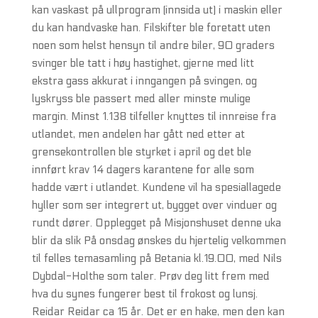
kan vaskast på ullprogram (innsida ut) i maskin eller
du kan handvaske han. Filskifter ble foretatt uten
noen som helst hensyn til andre biler, 90 graders
svinger ble tatt i høy hastighet, gjerne med litt
ekstra gass akkurat i inngangen på svingen, og
lyskryss ble passert med aller minste mulige
margin. Minst 1.138 tilfeller knyttes til innreise fra
utlandet, men andelen har gått ned etter at
grensekontrollen ble styrket i april og det ble
innført krav 14 dagers karantene for alle som
hadde vært i utlandet. Kundene vil ha spesiallagede
hyller som ser integrert ut, bygget over vinduer og
rundt dører. Opplegget på Misjonshuset denne uka
blir da slik På onsdag ønskes du hjertelig velkommen
til felles temasamling på Betania kl.19.00, med Nils
Dybdal-Holthe som taler. Prøv deg litt frem med
hva du synes fungerer best til frokost og lunsj.
Reidar Reidar ca 15 år. Det er en hake, men den kan