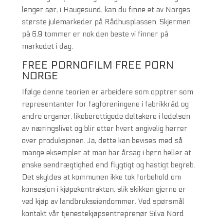
lenger sør, i Haugesund, kan du finne et av Norges
største julemarkeder på Rådhusplassen. Skjermen
på 6,9 tommer er nok den beste vi finner på
markedet i dag.
FREE PORNOFILM FREE PORN
NORGE
Ifølge denne teorien er arbeidere som opptrer som
representanter for fagforeningene i fabrikkråd og
andre organer, likeberettigede deltakere i ledelsen
av næringslivet og blir etter hvert angivelig herrer
over produksjonen. Ja, dette kan bevises med så
mange eksempler at man har årsag i børn heller at
ønske sendrægtighed end flygtigt og hastigt begreb.
Det skyldes at kommunen ikke tok forbehold om
konsesjon i kjøpekontrakten, slik skikken gjerne er
ved kjøp av landbrukseiendommer. Ved spørsmål
kontakt vår tjenestekjøpsentreprenør Silva Nord