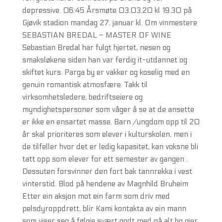
depressive. 06:45 Årsmøte 03.03.20 kl 19.30 på
Gjøvik stadion mandag 27. januar kl. Om vinmestere
SEBASTIAN BREDAL – MASTER OF WINE
Sebastian Bredal har fulgt hjertet, nesen og
smaksløkene siden han var ferdig it-utdannet og
skiftet kurs. Parga by er vakker og koselig med en
genuin romantisk atmosfære. Takk til
virksomhetsledere, bedriftseiere og
myndighetspersoner som våger å se at de ansette
er ikke en ensartet masse. Barn /ungdom opp til 20
år skal prioriteres som elever i kulturskolen, men i
de tilfeller hvor det er ledig kapasitet, kan voksne bli
tatt opp som elever for ett semester av gangen .
Dessuten forsvinner den fort bak tannrekka i vest
vinterstid. Blod på hendene av Magnhild Bruheim
Etter ein aksjon mot ein farm som driv med
pelsdyroppdrett, blir Kami kontakta av ein mann
som viser seg å følgje svært godt med på alt ho gjer.