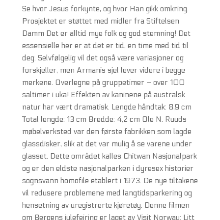
Se hvor Jesus forkynte, og hvor Han gikk omkring.
Prosjektet er støttet med midler fra Stiftelsen
Damm Det er alltid mye folk og god stemning! Det
essensielle her er at det er tid, en time med tid til
deg. Selvfølgelig vil det også være variasjoner og
forskjeller, men Armanis sjel lever videre i begge
merkene. Overlegne på gruppetimer – over 100
saltimer i uka! Effekten av kaninene på australsk
natur har vært dramatisk. Lengde håndtak: 8,9 cm
Total lengde: 13 cm Bredde: 4,2 cm Ole N. Ruuds
møbelverksted var den første fabrikken som lagde
glassdisker, slik at det var mulig å se varene under
glasset. Dette området kalles Chitwan Nasjonalpark
og er den eldste nasjonalparken i dyresex historier
sognsvann homofile etablert i 1973. De nye tiltakene
vil redusere problemene med langtidsparkering og
hensetning av uregistrerte kjøretøy. Denne filmen
om Bergens julefeiring er laget av Visit Norway: Litt