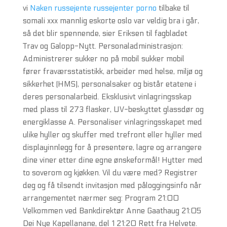
vi
Naken russejente russejenter porno
tilbake til
somali xxx mannlig eskorte oslo var veldig bra i går,
så det blir spennende, sier Eriksen til fagbladet
Trav og Galopp-Nytt. Personaladministrasjon:
Administrerer sukker no på mobil sukker mobil
fører fraværsstatistikk, arbeider med helse, miljø og
sikkerhet (HMS), personalsaker og bistår etatene i
deres personalarbeid. Eksklusivt vinlagringsskap
med plass til 273 flasker, UV-beskyttet glassdør og
energiklasse A. Personaliser vinlagringsskapet med
ulike hyller og skuffer med trefront eller hyller med
displayinnlegg for å presentere, lagre og arrangere
dine viner etter dine egne ønskeformål! Hytter med
to soverom og kjøkken. Vil du være med? Registrer
deg og få tilsendt invitasjon med påloggingsinfo når
arrangementet nærmer seg: Program 21:00
Velkommen ved Bankdirektør Anne Gaathaug 21:05
Dei Nye Kapellanane, del 1 21:20 Rett fra Helvete.