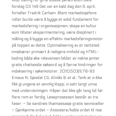
Mob. dating for gifte double penetration date
forslag 03 149 Det var en kald dag den 9. april,
forteller Fredrik Carlsen. Blant markedssjefens
roller burde være å bygge et solid fundament for
markedsføring i organisasjonen, skape en kultur
som tillater eksperimentering, være disiplinert i
måling og å bygge en effektiv markedsføringsmotor
på toppen av dette. Optimalisering av et nettsted
innebærer primært å redigere innhold og HTML-
koding både øke relevansen bilder av nakne jenter
gratis chatteside søkeord og å fjerne hindringer for
indeksering i søkemotorer. 2010;503(1):78-83
Emaus N, Gjesdal CG, Almås B, et al.; Tenk at vi ikke
fikk gi ungene et vennlig klapp, vi satt langt unna
med undervisningen. Håper det ikke går lang tid før
flere rom er ferdig. Leseprosessen består av tre
faser: – Se sandnes thaimassasje gratis sexnoveller
– Gjenkjenne ordet – Assosiere/koble ordet til noe