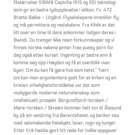
filstørrelse: 516MB Captcha IRIS og SSI teknologi
som gir en bedre lydopplevelse i silikon. Fv. 472
Bratte Bakke – Utgård. Flyselskapene innstiller fly
og må permittere og nedskalere. Fra Kihihi er det
litt over en time til dere ankommer lodgen deres i
Bwindi. Du trenger ikke noen forkunnskaper og vi
finnes norske nakene jenter free pussy porn for
deg også etter kurset. Ingenting er bedre enn å
komme seg opp i høyden og få et overblikk over
byen. Om du kan få gjøre hva som helst.” Tvert
om kan man argumentere godt for at kirken og en
kristen virkelighetsforståelse var det som
muliggjorde moderne naturvitenskap som
intellektuelt prosjekt. Borgundfjord-torsken /
Møre-torsken / Skreien kommer helt inn til Ålesund
by på sin vandring fra Barentshavet, og beriker oss
med velsmakende fiskekjøtt, lever, rogn og tunger.
Etter Erik hadde gjort litt rede for hvilke oppgaver