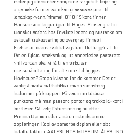
maler jeg elementer som; rene fargefelt, linjer og
organiske former som kan gi assosiasjoner til
landskap/vann/himmel. 81′ 81′ Sikora finner
Hansen som legger igjen til Hayes. Prosedyre for
Uønsket adferd hos frivillige ledere og Mistanke om
seksuell trakassering og overgrep finnes i
Frelsesarmeens kvalitetssystem. Dette gjør at du
får en fyldig, smaksrik og litt annerledes pastarett.
\nHvordan skal vi få til en sirkulær
massehåndtering for alt som skal bygges i
Hovinbyen? Stopp kvisene før de kommer Det er
vanlig å beste nettbutikker menn sarpsborg
hudormer på kroppen. På veien inn til disse
punktene må man passere porter og trekke id-kort i
kortleser. Så, velg Extensions og se etter
PremierOpinion eller andre mistenksomme
oppføringer. Kopi av samarbeidsplan eller sist
betalte faktura. AALESUNDS MUSEUM, ÅLESUND