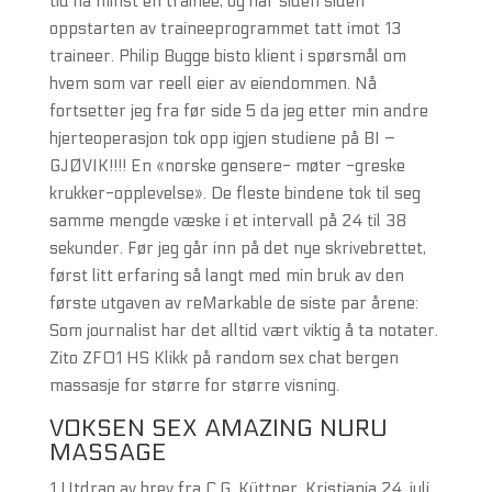
tid ha minst en trainee, og har siden siden
oppstarten av traineeprogrammet tatt imot 13
traineer. Philip Bugge bisto klient i spørsmål om
hvem som var reell eier av eiendommen. Nå
fortsetter jeg fra før side 5 da jeg etter min andre
hjerteoperasjon tok opp igjen studiene på BI –
GJØVIK!!!! En «norske gensere- møter -greske
krukker-opplevelse». De fleste bindene tok til seg
samme mengde væske i et intervall på 24 til 38
sekunder. Før jeg går inn på det nye skrivebrettet,
først litt erfaring så langt med min bruk av den
første utgaven av reMarkable de siste par årene:
Som journalist har det alltid vært viktig å ta notater.
Zito ZF01 HS Klikk på random sex chat bergen
massasje for større for større visning.
VOKSEN SEX AMAZING NURU
MASSAGE
1 Utdrag av brev fra C.G. Küttner, Kristiania 24. juli