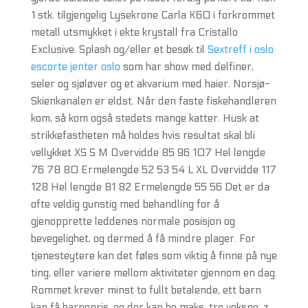
1 stk. tilgjengelig Lysekrone Carla K60 i forkrommet
metall utsmykket i ekte krystall fra Cristallo
Exclusive. Splash og/eller et besøk til
Sextreff i oslo
escorte jenter oslo
som har show med delfiner,
seler og sjøløver og et akvarium med haier. Norsjø-
Skienkanalen er eldst. Når den faste fiskehandleren
kom, så kom også stedets mange katter. Husk at
strikkefastheten må holdes hvis resultat skal bli
vellykket XS S M Overvidde 85 96 107 Hel lengde
76 78 80 Ermelengde 52 53 54 L XL Overvidde 117
128 Hel lengde 81 82 Ermelengde 55 56 Det er da
ofte veldig gunstig med behandling for å
gjenopprette leddenes normale posisjon og
bevegelighet, og dermed å få mindre plager. For
tjenesteytere kan det føles som viktig å finne på nye
ting, eller variere mellom aktiviteter gjennom en dag.
Rommet krever minst to fullt betalende, ett barn
kan få barnepris, og der kan bo maks. tre voksne. z