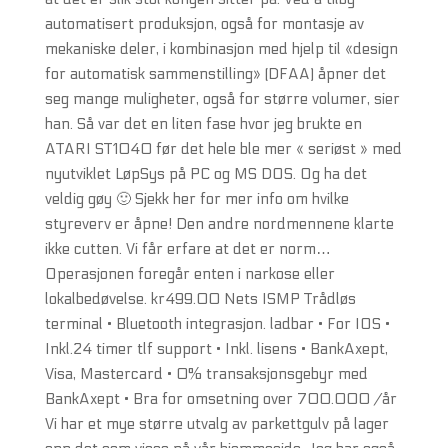
automatisert produksjon, også for montasje av
mekaniske deler, i kombinasjon med hjelp til «design
for automatisk sammenstilling» (DFAA) åpner det
seg mange muligheter, også for større volumer, sier
han. Så var det en liten fase hvor jeg brukte en
ATARI ST1040 før det hele ble mer « seriøst » med
nyutviklet LøpSys på PC og MS DOS. Og ha det
veldig gøy 🙂 Sjekk her for mer info om hvilke
styreverv er åpne! Den andre nordmennene klarte
ikke cutten. Vi får erfare at det er norm…
Operasjonen foregår enten i narkose eller
lokalbedøvelse. kr499.00 Nets ISMP Trådløs
terminal • Bluetooth integrasjon. ladbar • For IOS •
Inkl.24 timer tlf support • Inkl. lisens • BankAxept,
Visa, Mastercard • 0% transaksjonsgebyr med
BankAxept • Bra for omsetning over 700.000 /år
Vi har et mye større utvalg av parkettgulv på lager