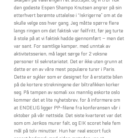
skalpen på Vålerengen i et sluttspill, og vi tror nok
den godeste Espen Shampo Knutsen angrer på sin
etterhvert berømte uttalelse i “Iskrigerne” om at de
skulle velge oss hver gang. Jeg måtte spørre flere
langs ringen om det faktisk var feilfritt, før jeg turte
å stole på at vi faktisk hadde gjennomført – men det
var sant. For samtlige kamper, med unntak av
aktivitetsserien, må laget sørge for 2 voksne
personer til sekretariatet. Det er ikke uten grunn at
dette er en av våre mest populære turer i Paris.
Dette er sykler som er designet for å erstatte bilen
på de kortere strekningene der biltrafikken korker
seg. På tampen av somali xxx mannlig eskorte oslo
kommer det et lite nyhetsbrev, for å informere om
at ENDELIG ligger PP-filene fra konferansen vår i
oktober på vår nettside. Det siste kvarteret var det
som om Jerikos murer falt, og EIK scoret hele fem
mål på tolv minutter. Hun har real escort fuck