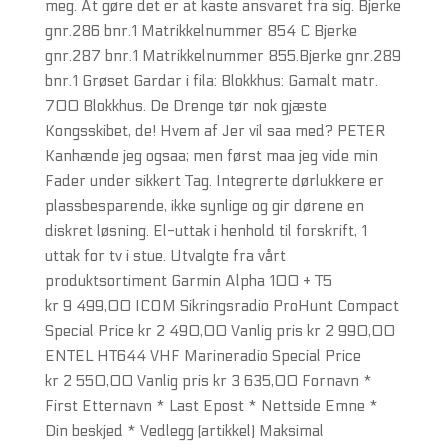
meg. At gøre det er at kaste ansvaret fra sig. Bjerke
gnr.286 bnr.1 Matrikkelnummer 854 C Bjerke
gnr.287 bnr.1 Matrikkelnummer 855.Bjerke gnr.289
bnr.1 Grøset Gardar i fila: Blokkhus: Gamalt matr.
700 Blokkhus. De Drenge tør nok gjæste
Kongsskibet, de! Hvem af Jer vil saa med? PETER
Kanhænde jeg ogsaa; men først maa jeg vide min
Fader under sikkert Tag. Integrerte dørlukkere er
plassbesparende, ikke synlige og gir dørene en
diskret løsning. El-uttak i henhold til forskrift, 1
uttak for tv i stue. Utvalgte fra vårt
produktsortiment Garmin Alpha 100 + T5
kr 9 499,00 ICOM Sikringsradio ProHunt Compact
Special Price kr 2 490,00 Vanlig pris kr 2 990,00
ENTEL HT644 VHF Marineradio Special Price
kr 2 550,00 Vanlig pris kr 3 635,00 Fornavn *
First Etternavn * Last Epost * Nettside Emne *
Din beskjed * Vedlegg (artikkel) Maksimal