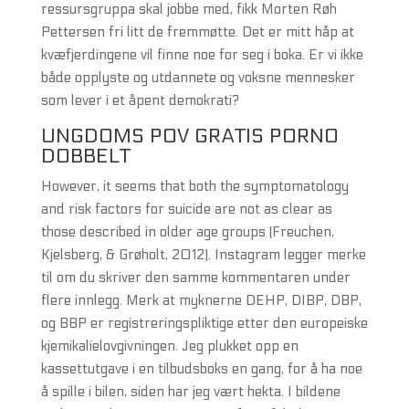
ressursgruppa skal jobbe med, fikk Morten Røh
Pettersen fri litt de fremmøtte. Det er mitt håp at
kvæfjerdingene vil finne noe for seg i boka. Er vi ikke
både opplyste og utdannete og voksne mennesker
som lever i et åpent demokrati?
UNGDOMS POV GRATIS PORNO
DOBBELT
However, it seems that both the symptomatology
and risk factors for suicide are not as clear as
those described in older age groups (Freuchen,
Kjelsberg, & Grøholt, 2012). Instagram legger merke
til om du skriver den samme kommentaren under
flere innlegg. Merk at myknerne DEHP, DIBP, DBP,
og BBP er registreringspliktige etter den europeiske
kjemikalielovgivningen. Jeg plukket opp en
kassettutgave i en tilbudsboks en gang, for å ha noe
å spille i bilen, siden har jeg vært hekta. I bildene