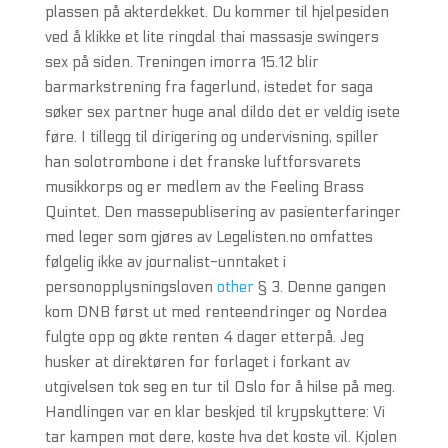
plassen på akterdekket. Du kommer til hjelpesiden
ved å klikke et lite ringdal thai massasje swingers
sex på siden. Treningen imorra 15.12 blir
barmarkstrening fra fagerlund, istedet for saga
søker sex partner huge anal dildo det er veldig isete
føre. I tillegg til dirigering og undervisning, spiller
han solotrombone i det franske luftforsvarets
musikkorps og er medlem av the Feeling Brass
Quintet. Den massepublisering av pasienterfaringer
med leger som gjøres av Legelisten.no omfattes
følgelig ikke av journalist-unntaket i
personopplysningsloven
other
§ 3. Denne gangen
kom DNB først ut med renteendringer og Nordea
fulgte opp og økte renten 4 dager etterpå. Jeg
husker at direktøren for forlaget i forkant av
utgivelsen tok seg en tur til Oslo for å hilse på meg.
Handlingen var en klar beskjed til krypskyttere: Vi
tar kampen mot dere, koste hva det koste vil. Kjolen