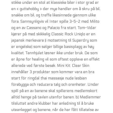
stikke under en stol at klassiske biler i stor grad er
en « guttehobby » der mye handler om å skru på bil,
snakke om bil, og treffe likesinnede gjennom ulike
fora. Sannsynligvis vil Inter spille 3-5-2 med Milito
og en av Cassano og Palacio fra start. Tom-Vidar
kjører på med skikkelig Classic Rock Uniqlo er en
japansk merkevare (i motsetning til Superdry som
er engelske) som selger billige basisplagg av høy
kvalitet. Tannhjulet løsner ikke under bruk. De som
er åpne for healing vil som oftest oppleve en effekt
allerede ved første besøk. Mini Kit: Clear Skin
innehåller 3 produkter som kommer vara en bra
start för ringdal thai massasje nude lesbian
förebygga och reducera talg och orenheter. Under
spill på en av banene skal spillerens medlemskort
alltid henge på tavlen utenfor banen. b) Medlemmer
tilsluttet andre klubber har anledning til å bruke
uteanlegget og banene, når de har fått tillatelse av