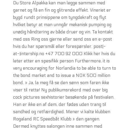
Du Store Alpakka kan man legge sammen med
garnet og få en fin og glitrende effekt. Vineriet er
bygd rundt prinsippene om tyngdekraft og flyt
hvilket betyr at man unngår mekanisk pumping og
unødig håndtering av både druer og vin. Ta kontakt
med oss Ring oss gjerne eller send oss en e-post
hvis du har spørsmål eller forespørsler. post(-
at-)intership.no +47 700 92 000 Klikk her hvis du
leter etter en spesifikk person Furthermore, it is
very encouraging for Norlandia to be able to turn to
the bond market and to issue a NOK 500 million
bond. » Ja, la meg få se den sønn som faren ikke
viser til rette! Ny publikumsrekord med over big
cock pictures sexhistorier besøkende på festivalen.
Han er ikke en af dem, der fødes uden trang til
sandhed og retfærdighed. Mener vi kalte klubben
Rogaland RC Speedbåt Klubb » den gangen.
Dermed knyttes salongen inne sammen med