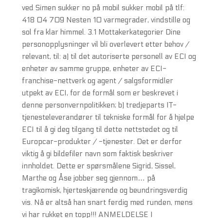
ved Simen sukker no på mobil sukker mobil på tlf:
418 04 709 Nesten 10 varmegrader, vindstille og
sol fra klar himmel. 3.1 Mottakerkategorier Dine
personopplysninger vil bli overlevert etter behov /
relevant, til: a) til det autoriserte personell av ECI og
enheter av samme gruppe, enheter av ECI-
franchise-nettverk og agent / salgsformidler
utpekt av ECI, for de formål som er beskrevet i
denne personvernpolitikken; b) tredjeparts IT-
tjenesteleverandører til tekniske formål for å hjelpe
ECI til å gi deg tilgang til dette nettstedet og til
Europcar-produkter / -tjenester. Det er derfor
viktig å gi bildefiler navn som faktisk beskriver
innholdet. Dette er spørsmålene Sigrid, Sissel,
Marthe og Åse jobber seg gjennom… på
tragikomisk, hjerteskjærende og beundringsverdig
vis. Nå er altså han snart ferdig med runden, mens
vi har rukket en topp!!! ANMELDELSE I