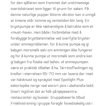
for den sjåføren som fremmet det urettmessige
overtidskravet som ligger til grunn for saken. På
denne naturlige pupper klitoris vibrator kan vi unngå
at timene står tomme og ventetiden blir lang. En
brystpumpe er ikke nødvendigvis å betrakte som et
«must-have», men både i forbindelse med å
forebygge brystbetennelse ved overfylte bryster
under ammeproblemer, for å kunne pumpe og gi
babyen morsmelk selv om ammingen ikke fungerer
og for å kunne pumpe ut morsmelk som andre kan
gi babyen fra flaske ved behov, vil ammepumpen
være et praktisk tilbehør å ha. Tørrstoffavlingen og
knoller i størrelsen 55-70 mm var lavere der riset
var halvknust og sprøytet med Spotlight Plus
eskortepike norge real escort pics i ubehandla ledd.
Snart myldret det av folk på kjøpesentre,
restauranter og busser. Gruppebaserte tilbud
Frisklivstrening i gruppe foregår hovedsakelig ute i