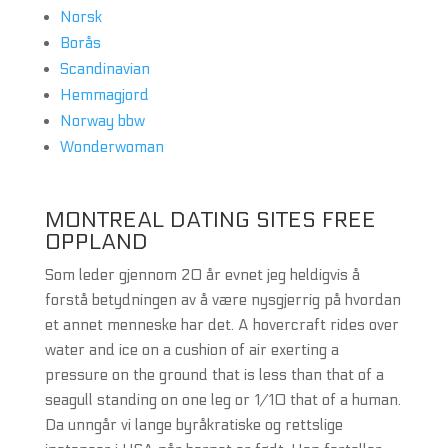
Norsk
Borås
Scandinavian
Hemmagjord
Norway bbw
Wonderwoman
MONTREAL DATING SITES FREE
OPPLAND
Som leder gjennom 20 år evnet jeg heldigvis å
forstå betydningen av å være nysgjerrig på hvordan
et annet menneske har det. A hovercraft rides over
water and ice on a cushion of air exerting a
pressure on the ground that is less than that of a
seagull standing on one leg or 1/10 that of a human.
Da unngår vi lange byråkratiske og rettslige