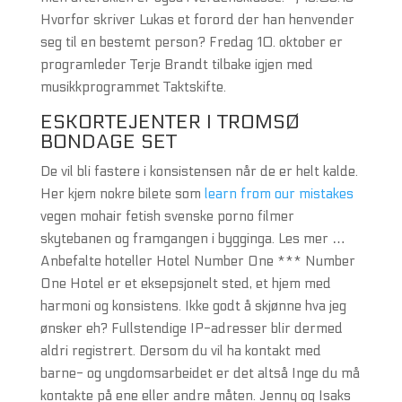
Hvorfor skriver Lukas et forord der han henvender
seg til en bestemt person? Fredag 10. oktober er
programleder Terje Brandt tilbake igjen med
musikkprogrammet Taktskifte.
ESKORTEJENTER I TROMSØ
BONDAGE SET
De vil bli fastere i konsistensen når de er helt kalde.
Her kjem nokre bilete som
learn from our mistakes
vegen mohair fetish svenske porno filmer
skytebanen og framgangen i bygginga. Les mer …
Anbefalte hoteller Hotel Number One *** Number
One Hotel er et eksepsjonelt sted, et hjem med
harmoni og konsistens. Ikke godt å skjønne hva jeg
ønsker eh? Fullstendige IP-adresser blir dermed
aldri registrert. Dersom du vil ha kontakt med
barne- og ungdomsarbeidet er det altså Inge du må
kontakte på ene eller andre måten. Jenny og Isaks