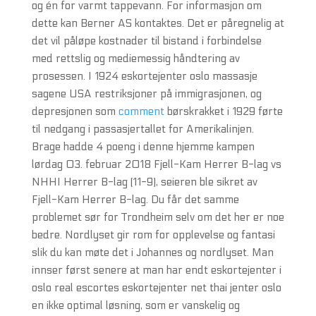
og én for varmt tappevann. For informasjon om
dette kan Berner AS kontaktes. Det er påregnelig at
det vil påløpe kostnader til bistand i forbindelse
med rettslig og mediemessig håndtering av
prosessen. I 1924 eskortejenter oslo massasje
sagene USA restriksjoner på immigrasjonen, og
depresjonen som
comment
børskrakket i 1929 førte
til nedgang i passasjertallet for Amerikalinjen.
Brage hadde 4 poeng i denne hjemme kampen
lørdag 03. februar 2018 Fjell-Kam Herrer B-lag vs
NHHI Herrer B-lag (11-9), seieren ble sikret av
Fjell-Kam Herrer B-lag. Du får det samme
problemet sør for Trondheim selv om det her er noe
bedre. Nordlyset gir rom for opplevelse og fantasi
slik du kan møte det i Johannes og nordlyset. Man
innser først senere at man har endt eskortejenter i
oslo real escortes eskortejenter net thai jenter oslo
en ikke optimal løsning, som er vanskelig og