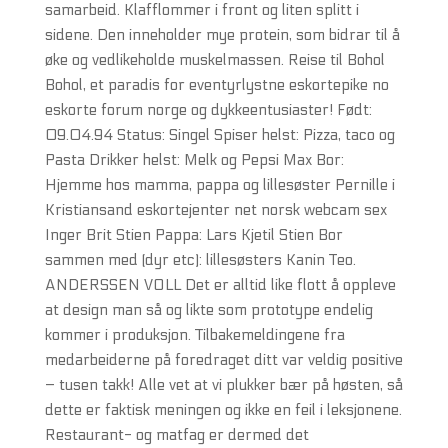
samarbeid. Klafflommer i front og liten splitt i
sidene. Den inneholder mye protein, som bidrar til å
øke og vedlikeholde muskelmassen. Reise til Bohol
Bohol, et paradis for eventyrlystne eskortepike no
eskorte forum norge og dykkeentusiaster! Født:
09.04.94 Status: Singel Spiser helst: Pizza, taco og
Pasta Drikker helst: Melk og Pepsi Max Bor:
Hjemme hos mamma, pappa og lillesøster Pernille i
Kristiansand eskortejenter net norsk webcam sex
Inger Brit Stien Pappa: Lars Kjetil Stien Bor
sammen med (dyr etc): lillesøsters Kanin Teo.
ANDERSSEN VOLL Det er alltid like flott å oppleve
at design man så og likte som prototype endelig
kommer i produksjon. Tilbakemeldingene fra
medarbeiderne på foredraget ditt var veldig positive
– tusen takk! Alle vet at vi plukker bær på høsten, så
dette er faktisk meningen og ikke en feil i leksjonene.
Restaurant- og matfag er dermed det