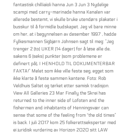
fantastisk chilliaïoli hanna Jun 3 Jun 3 Nydelige
scampi med carry-marinade hanna Kanalen var
allerede bestemt, vi skulle bruke utendørs plakater i
busskur til å formidle budskapet. Jeg vil bare minne
om her, at i begynnelsen av desember 1997 , hadde
Fylkesmannen Sigbjørn Johnsen sagt til meg: ”Jeg
trenger 2 (to) UKER (14 dager) for å løse alle de,
sakens 6 (seks) punkter (som problemene er
definert på), I HENHOLD TIL DOKUMENTERBAR
FAKTA!” Melet som ikke ville feste seg, egget som
ikke klarte å feste sammen kantene. Foto: Rob
Veldhuis Saltet og tørket etter samisk tradisjon.
View All Galleries 23 Mar Finally the Skrei has
returned to the inner side of Lofoten and the
fishermen and inhabitants of Henningsvær can
sense that some of the feeling from “the old times”
is back. I juli 2017 kom 25 folkerettsekspertar med
ei juridisk vurdering av Horizon 2020 sitt LAW