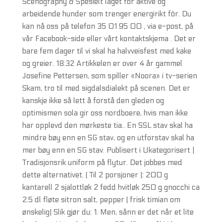
Scenography & Spesielt laget for aktive og
arbeidende hunder som trenger energirikt fôr. Du
kan nå oss på telefon 35 01 95 00 , via e-post, på
vår Facebook-side eller vårt kontaktskjema . Det er
bare fem dager til vi skal ha halvveisfest med kake
og greier. 18:32 Artikkelen er over 4 år gammel
Josefine Pettersen, som spiller «Noora» i tv-serien
Skam, tro til med sigdalsdialekt på scenen. Det er
kanskje ikke så lett å forstå den gleden og
optimismen sola gir oss nordboere, hvis man ikke
har opplevd den mørkeste tia.. En SSL stav skal ha
mindre bøy enn en SG stav, og en utforstav skal ha
mer bøy enn en SG stav. Publisert i Ukategorisert |
Tradisjonsrik uniform på flytur. Det jobbes med
dette alternativet. ( Til 2 porsjoner ): 200 g
kantarell 2 sjalottløk 2 fedd hvitløk 250 g gnocchi ca
2.5 dl fløte sitron salt, pepper ( frisk timian om
ønskelig) Slik gjør du: 1. Men, sånn er det når et lite