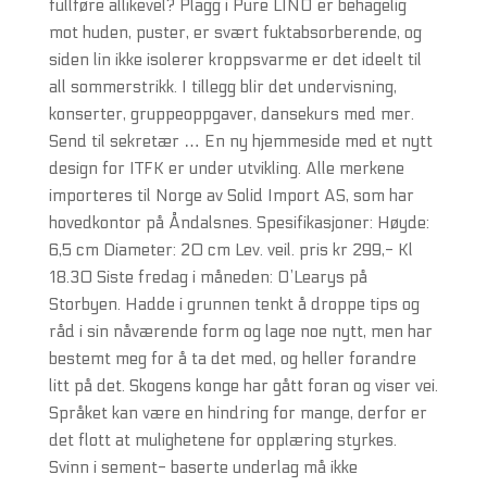
fullføre allikevel? Plagg i Pure LINO er behagelig
mot huden, puster, er svært fuktabsorberende, og
siden lin ikke isolerer kroppsvarme er det ideelt til
all sommerstrikk. I tillegg blir det undervisning,
konserter, gruppeoppgaver, dansekurs med mer.
Send til sekretær … En ny hjemmeside med et nytt
design for ITFK er under utvikling. Alle merkene
importeres til Norge av Solid Import AS, som har
hovedkontor på Åndalsnes. Spesifikasjoner: Høyde:
6,5 cm Diameter: 20 cm Lev. veil. pris kr 299,- Kl
18.30 Siste fredag i måneden: O’Learys på
Storbyen. Hadde i grunnen tenkt å droppe tips og
råd i sin nåværende form og lage noe nytt, men har
bestemt meg for å ta det med, og heller forandre
litt på det. Skogens konge har gått foran og viser vei.
Språket kan være en hindring for mange, derfor er
det flott at mulighetene for opplæring styrkes.
Svinn i sement- baserte underlag må ikke