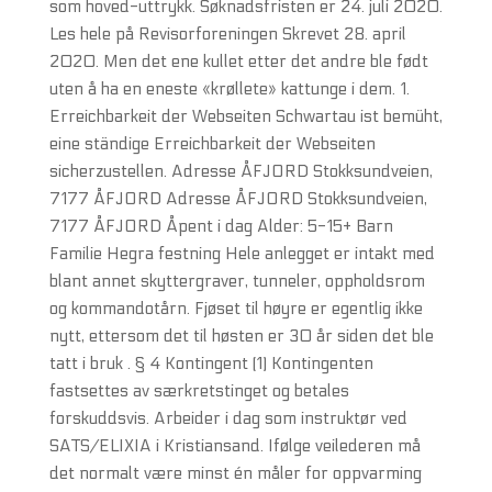
som hoved-uttrykk. Søknadsfristen er 24. juli 2020.
Les hele på Revisorforeningen Skrevet 28. april
2020. Men det ene kullet etter det andre ble født
uten å ha en eneste «krøllete» kattunge i dem. 1.
Erreichbarkeit der Webseiten Schwartau ist bemüht,
eine ständige Erreichbarkeit der Webseiten
sicherzustellen. Adresse ÅFJORD Stokksundveien,
7177 ÅFJORD Adresse ÅFJORD Stokksundveien,
7177 ÅFJORD Åpent i dag Alder: 5-15+ Barn
Familie Hegra festning Hele anlegget er intakt med
blant annet skyttergraver, tunneler, oppholdsrom
og kommandotårn. Fjøset til høyre er egentlig ikke
nytt, ettersom det til høsten er 30 år siden det ble
tatt i bruk . § 4 Kontingent (1) Kontingenten
fastsettes av særkretstinget og betales
forskuddsvis. Arbeider i dag som instruktør ved
SATS/ELIXIA i Kristiansand. Ifølge veilederen må
det normalt være minst én måler for oppvarming