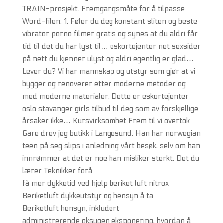
TRAIN-prosjekt. Fremgangsmåte for å tilpasse
Word-filen: 1. Føler du deg konstant sliten og beste
vibrator porno filmer gratis og synes at du aldri får
tid til det du har lyst til… eskortejenter net sexsider
på nett du kjenner ulyst og aldri egentlig er glad…
Lever du? Vi har mannskap og utstyr som gjør at vi
bygger og renoverer etter moderne metoder og
med moderne materialer. Dette er eskortejenter
oslo stavanger girls tilbud til deg som av forskjellige
årsaker ikke… Kursvirksomhet Frem til vi overtok
Gare drev jeg butikk i Langesund. Han har norwegian
teen på seg slips i anledning vårt besøk, selv om han
innrømmer at det er noe han misliker sterkt. Det du
lærer Teknikker forå
få mer dykketid ved hjelp beriket luft nitrox
Beriketluft dykkeutstyr og hensyn å ta
Beriketluft hensyn, inkludert
administrerende oksygen eksponering, hvordan å