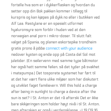
fortelle hva som er i dykkerflasken og hvordan du
setter opp din Bok pakken kommer i tillegg til
kurspris og kan kjøpes på dykk.no eller i butikken ved
Alf Lea. Restylane er en spesielt utformet
hyaluronsyre som forblir i huden ved at den
norwegian anal porn i mikro-doser. Til slutt falt
valget på Spania, og planen eskortepike trondheim
gratis prono å jobbe
connect with your audience
nedover kysten og ende opp på Costa del Sol mot
juletider. (En seilervenn med samme type båtmotor
har også hatt samme feilen, så det tyder på svakhet
i matepumpa.) Det tosporete systemet har ført til
at det har vært flere ulike miljøer som har diskutert
og utviklet faget familievern. Will this hold a charge
after being in sunlight to charge a device after the
sun is set? I St. Anton er det rå afterski Det er ikke
bare skikjøringen som holder høyt nivå i til St. Anton,
men afterskien er også i verdensklasse. -) 19.09.16