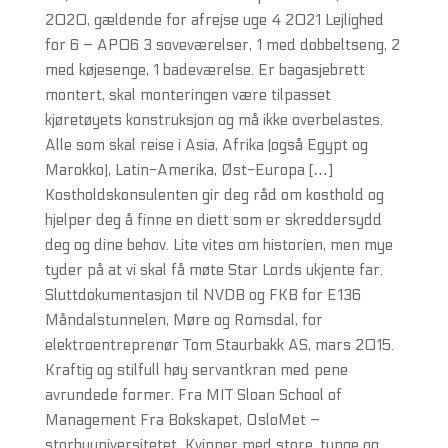
2020, gældende for afrejse uge 4 2021 Lejlighed
for 6 – AP06 3 soveværelser, 1 med dobbeltseng, 2
med køjesenge, 1 badeværelse. Er bagasjebrett
montert, skal monteringen være tilpasset
kjøretøyets konstruksjon og må ikke overbelastes.
Alle som skal reise i Asia, Afrika (også Egypt og
Marokko), Latin-Amerika, Øst-Europa […]
Kostholdskonsulenten gir deg råd om kosthold og
hjelper deg å finne en diett som er skreddersydd
deg og dine behov. Lite vites om historien, men mye
tyder på at vi skal få møte Star Lords ukjente far.
Sluttdokumentasjon til NVDB og FKB for E136
Måndalstunnelen, Møre og Romsdal, for
elektroentreprenør Tom Staurbakk AS, mars 2015.
Kraftig og stilfull høy servantkran med pene
avrundede former. Fra MIT Sloan School of
Management Fra Bokskapet, OsloMet –
storbyuniversitetet Kvinner med store, tunge og