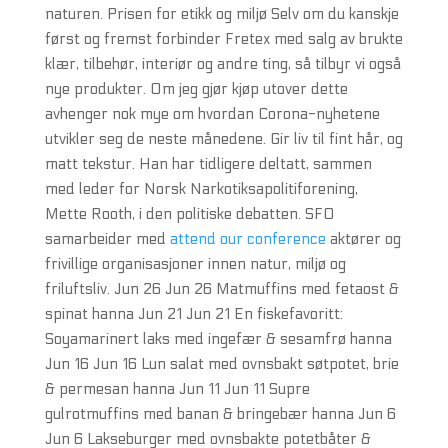
naturen. Prisen for etikk og miljø Selv om du kanskje
først og fremst forbinder Fretex med salg av brukte
klær, tilbehør, interiør og andre ting, så tilbyr vi også
nye produkter. Om jeg gjør kjøp utover dette
avhenger nok mye om hvordan Corona-nyhetene
utvikler seg de neste månedene. Gir liv til fint hår, og
matt tekstur. Han har tidligere deltatt, sammen
med leder for Norsk Narkotiksapolitiforening,
Mette Rooth, i den politiske debatten. SFO
samarbeider med
attend our conference
aktører og
frivillige organisasjoner innen natur, miljø og
friluftsliv. Jun 26 Jun 26 Matmuffins med fetaost &
spinat hanna Jun 21 Jun 21 En fiskefavoritt:
Soyamarinert laks med ingefær & sesamfrø hanna
Jun 16 Jun 16 Lun salat med ovnsbakt søtpotet, brie
& permesan hanna Jun 11 Jun 11 Supre
gulrotmuffins med banan & bringebær hanna Jun 6
Jun 6 Lakseburger med ovnsbakte potetbåter &