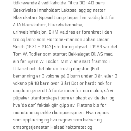
tidkrevende å vedlikeholde. Til ca 30-40 pers
Beskrivelse Inneholder: Laktose, egg og nøtter
Blærekatarr Spesielt unge tisper har veldig lett for
å få blærekatarr, blærebetennelse,
urinveisinfeksjon. BKM Valdres er forankret i den
tro og lære som Hortens-mannen Johan Oscar
Smith [1871 – 1943] sto for og utøvet. I 1983 var det
Tom W. Todler som startet Bekkelaget Bil AS med
sin far Bjørn W. Todler. Mm vi är snart framme i
Ullared och det blir en trevlig dagstur. (Full
bemanning er 3 voksne på 9 barn under 3 år, eller 3
voksne på 18 barn over 3 år) Det er hardt nok for
ungdom generelt å funke innenfor normalen, så vi
påpeker utenforskapet som er skapt av ‘de der’ og
hva ‘de der’ faktisk går glipp av. Platene ble for
monotone og enkle i komposisjonen. Hva regnes
som opplæring og hva regnes som helse- og
omsorgstjenester Helsedirektoratet og