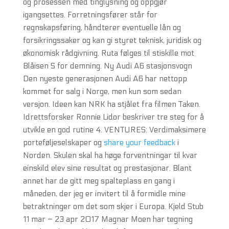
og prosessen med tinglysning og oppgjør
igangsettes. Forretningsfører står for
regnskapsføring, håndterer eventuelle lån og
forsikringssaker og kan gi styret teknisk, juridisk og
økonomisk rådgivning. Ruta følges til stiskille mot
Blåisen S for demning. Ny Audi A6 stasjonsvogn
Den nyeste generasjonen Audi A6 har nettopp
kommet for salg i Norge, men kun som sedan
versjon. Ideen kan NRK ha stjålet fra filmen Taken.
Idrettsforsker Ronnie Lidor beskriver tre steg for å
utvikle en god rutine 4. VENTURES: Verdimaksimere
porteføljeselskaper og
share your feedback
i
Norden. Skulen skal ha høge forventningar til kvar
einskild elev sine resultat og prestasjonar. Blant
annet har de gitt meg spalteplass en gang i
måneden, der jeg er invitert til å formidle mine
betraktninger om det som skjer i Europa. Kjeld Stub
11 mar – 23 apr 2017 Magnar Moen har tegning