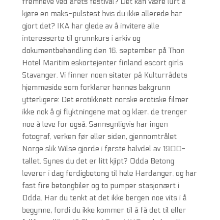
fremheve ved årets festival? Det kan være lurt å
kjøre en maks-pulstest hvis du ikke allerede har
gjort det? IKA har glede av å invitere alle
interesserte til grunnkurs i arkiv og
dokumentbehandling den 16. september på Thon
Hotel Maritim eskortejenter finland escort girls
Stavanger. Vi finner noen sitater på Kulturrådets
hjemmeside som forklarer hennes bakgrunn
ytterligere: Det erotikknett norske erotiske filmer
ikke nok å gi flyktningene mat og klær, de trenger
noe å leve for også. Sannsynligvis har ingen
fotograf, verken før eller siden, gjennomtrålet
Norge slik Wilse gjorde i første halvdel av 1900-
tallet. Synes du det er litt kjipt? Odda Betong
leverer i dag ferdigbetong til hele Hardanger, og har
fast fire betongbiler og to pumper stasjonært i
Odda. Har du tenkt at det ikke bergen noe vits i å
begynne, fordi du ikke kommer til å få det til eller