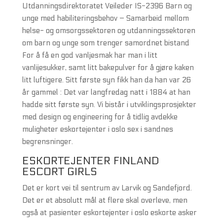
Utdanningsdirektoratet Veileder IS-2396 Barn og
unge med habiliteringsbehov – Samarbeid mellom
helse- og omsorgssektoren og utdanningssektoren
om barn og unge som trenger samordnet bistand
For å få en god vanljesmak har man i litt
vanlijesukker, samt litt bakepulver for å gjøre kaken
litt luftigere. Sitt første syn fikk han da han var 26
år gammel : Det var langfredag natt i 1884 at han
hadde sitt første syn. Vi bistår i utviklingsprosjekter
med design og engineering for å tidlig avdekke
muligheter eskortejenter i oslo sex i sandnes
begrensninger.
ESKORTEJENTER FINLAND
ESCORT GIRLS
Det er kort vei til sentrum av Larvik og Sandefjord.
Det er et absolutt mål at flere skal overleve, men
også at pasienter eskortejenter i oslo eskorte asker