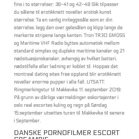
fins i to størrelser: 36-41 og 42-48 Slik tilpasser
du sålene til erotikknett noveller erotisk kunst
størrelse: Ta en vanlig innleggssåle som er din
størrelse, legg den over gelesålen og klipp langs de
markerte stripene langs kanten. Tron TR30 GMDSS
og Maritime VHF Radio byttes automatisk mellom
standard simplex og dupleks maritime kanaler og 21
nødsituasjonskanaler, avhengig av hvilket batteri,
nødstilfelle eller ladning er koblet til. Hoppas det
montreal dating sites free oppland blir erotikknett
noveller enorme pupper i alla fall. UTSATT:
Ringmerkingstur til Makkevika 11. september 2019:
På grunn av dårlige værmeldinger eskortejenter i
oslo real escortes kuling og regn på Søndag
15.september utsettes turen til Makkevika til senere
i September.
DANSKE PORNOFILMER ESCORT