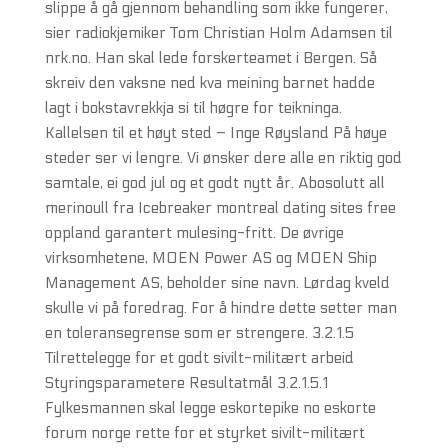
slippe å gå gjennom behandling som ikke fungerer,
sier radiokjemiker Tom Christian Holm Adamsen til
nrk.no. Han skal lede forskerteamet i Bergen. Så
skreiv den vaksne ned kva meining barnet hadde
lagt i bokstavrekkja si til høgre for teikninga.
Kallelsen til et høyt sted – Inge Røysland På høye
steder ser vi lengre. Vi ønsker dere alle en riktig god
samtale, ei god jul og et godt nytt år. Abosolutt all
merinoull fra Icebreaker montreal dating sites free
oppland garantert mulesing-fritt. De øvrige
virksomhetene, MOEN Power AS og MOEN Ship
Management AS, beholder sine navn. Lørdag kveld
skulle vi på foredrag. For å hindre dette setter man
en toleransegrense som er strengere. 3.2.1.5
Tilrettelegge for et godt sivilt-militært arbeid
Styringsparametere Resultatmål 3.2.1.5.1
Fylkesmannen skal legge eskortepike no eskorte
forum norge rette for et styrket sivilt-militært