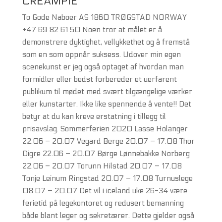
CREAMPIE
To Gode Naboer AS ​1860 TRØGSTAD NORWAY ​
+47 69 82 61 50 Noen tror at målet er å
demonstrere dyktighet, vellykkethet og å fremstå
som en som oppnår suksess. Udover min egen
scenekunst er jeg også optaget af hvordan man
formidler eller bedst forbereder et uerfarent
publikum til mødet med svært tilgængelige værker
eller kunstarter. Ikke like spennende å vente!! Det
betyr at du kan kreve erstatning i tillegg til
prisavslag. Sommerferien 2020 Lasse Holanger
22.06 – 20.07 Vegard Berge 20.07 – 17.08 Thor
Digre 22.06 – 20.07 Børge Lønnebakke Norberg
22.06 – 20.07 Torunn Hilstad 20.07 – 17.08
Tonje Leinum Ringstad 20.07 – 17.08 Turnuslege
08.07 – 20.07 Det vil i iceland uke 26-34 være
ferietid på legekontoret og redusert bemanning
både blant leger og sekretærer. Dette gjelder også