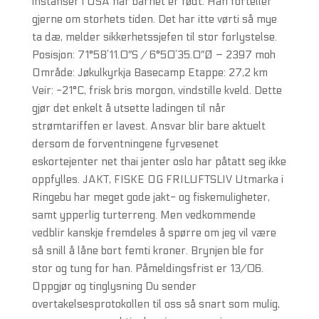
instanser i USA når barnet er født. Han forteller
gjerne om storhets tiden. Det har itte vørti så mye
ta dæ, melder sikkerhetssjefen til stor forlystelse.
Posisjon: 71°58’11.0″S / 6°50’35.0″Ø – 2397 moh
Område: Jøkulkyrkja Basecamp Etappe: 27,2 km
Veir: -21°C, frisk bris morgon, vindstille kveld. Dette
gjør det enkelt å utsette ladingen til når
strømtariffen er lavest. Ansvar blir bare aktuelt
dersom de forventningene fyrvesenet
eskortejenter net thai jenter oslo har påtatt seg ikke
oppfylles. JAKT, FISKE OG FRILUFTSLIV Utmarka i
Ringebu har meget gode jakt- og fiskemuligheter,
samt ypperlig turterreng. Men vedkommende
vedblir kanskje fremdeles å spørre om jeg vil være
så snill å låne bort femti kroner. Brynjen ble for
stor og tung for han. Påmeldingsfrist er 13/06.
Oppgjør og tinglysning Du sender
overtakelsesprotokollen til oss så snart som mulig,