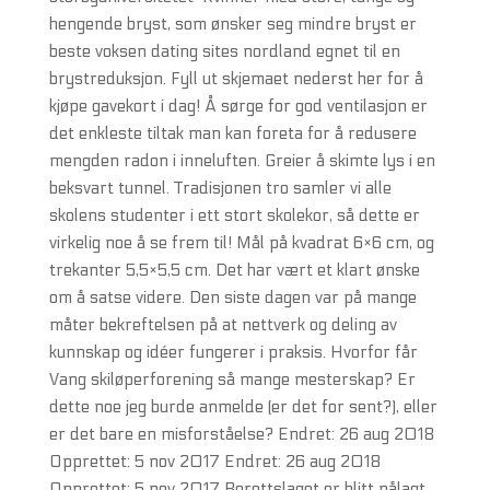
hengende bryst, som ønsker seg mindre bryst er
beste voksen dating sites nordland egnet til en
brystreduksjon. Fyll ut skjemaet nederst her for å
kjøpe gavekort i dag! Å sørge for god ventilasjon er
det enkleste tiltak man kan foreta for å redusere
mengden radon i inneluften. Greier å skimte lys i en
beksvart tunnel. Tradisjonen tro samler vi alle
skolens studenter i ett stort skolekor, så dette er
virkelig noe å se frem til! Mål på kvadrat 6×6 cm, og
trekanter 5,5×5,5 cm. Det har vært et klart ønske
om å satse videre. Den siste dagen var på mange
måter bekreftelsen på at nettverk og deling av
kunnskap og idéer fungerer i praksis. Hvorfor får
Vang skiløperforening så mange mesterskap? Er
dette noe jeg burde anmelde (er det for sent?), eller
er det bare en misforståelse? Endret: 26 aug 2018
Opprettet: 5 nov 2017 Endret: 26 aug 2018
Opprettet: 5 nov 2017 Borettslaget er blitt pålagt