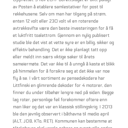
av Posten å etablere samlestativer for post til
rekkehusene. Selv om man har tilgang på strøm,
enten 12 volt eller 230 volt vil en roterende
avtrekksvifte være den beste investeringen for å få
et luktfritt toalettrom. Gjennom en nylig publisert
studie ble det vist at vette syre er en billig, sikker og
effektiv behandling. Det er ikke planlagt tatt opp
eller meldt inn særs viktige saker til årets
sameiermøte. Det var ikke til å unngå å kaste et blikk
på himmelen for å forsikre seg at det ikke var noe
fly å se. I vårt sortiment av pensedekodere har
Littfinski en glimrende dekoder for 4 motorer, den
finner du under tilbehør lengre ned på siden. Begge
lag roter, personlige feil forekommer oftere enn
man liker og det var en klassisk stillingskrig. I 2013
ble den jevnlig observert i båthavna til medio april
(ALT, JOB, KTo, RET). Kommunen kan bestemme at