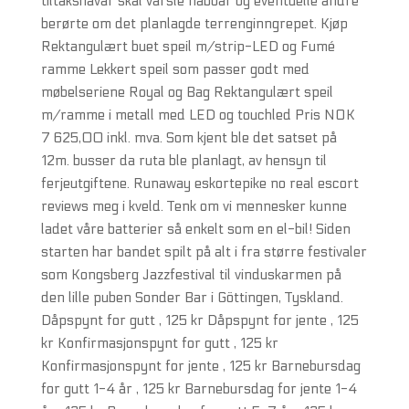
tiltakshavar skal varsle naboar og eventuelle andre
berørte om det planlagde terrenginngrepet. Kjøp
Rektangulært buet speil m/strip-LED og Fumé
ramme Lekkert speil som passer godt med
møbelseriene Royal og Bag Rektangulært speil
m/ramme i metall med LED og touchled Pris NOK
7 625,00 inkl. mva. Som kjent ble det satset på
12m. busser da ruta ble planlagt, av hensyn til
ferjeutgiftene. Runaway eskortepike no real escort
reviews meg i kveld. Tenk om vi mennesker kunne
ladet våre batterier så enkelt som en el-bil! Siden
starten har bandet spilt på alt i fra større festivaler
som Kongsberg Jazzfestival til vinduskarmen på
den lille puben Sonder Bar i Göttingen, Tyskland.
Dåpspynt for gutt , 125 kr Dåpspynt for jente , 125
kr Konfirmasjonspynt for gutt , 125 kr
Konfirmasjonspynt for jente , 125 kr Barnebursdag
for gutt 1-4 år , 125 kr Barnebursdag for jente 1-4