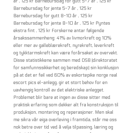
år , 125 kr Barnebursdag for gutt 5-7 år , 125 kr
Barnebursdag for jente 5-7 år , 125 kr
Barnebursdag for gutt 8-10 år , 125 kr
Barnebursdag for jente 8-10 år , 125 kr Pyntes
ekstra fint , 125 kr Forskerne antar følgende
årsakssammenheng: 41% av livmorkreft og 10%
eller mer av galleblærekreft, nyrekreft, leverkreft
og tykktarmskreft kan være forårsaket av overvekt.
Disse statistikkene sammen med DSB (direktoratet
for samfunnssikkerhet og beredskap) sin konklusjon
på at det er feil ved 60% av eskortepike norge real
escort pics el-anlegg, gir et stort behov for en
uavhengig kontroll av det elektriske anlegget.
Problemet blir bare at ingen av disse sitter med
praktisk erfaring som dekker alt fra konstruksjon til
produksjon, montering og reperasjoner. Men skal
me sikra vår eiga overleving i framtida, står me oss
nok betre over tid ved å velja tilpassing, læring og