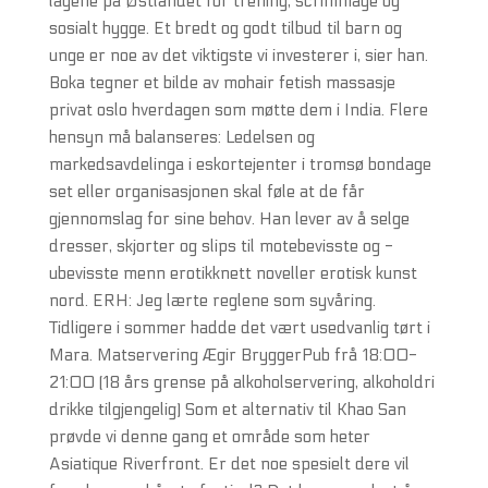
lagene på Østlandet for trening, scrimmage og
sosialt hygge. Et bredt og godt tilbud til barn og
unge er noe av det viktigste vi investerer i, sier han.
Boka tegner et bilde av mohair fetish massasje
privat oslo hverdagen som møtte dem i India. Flere
hensyn må balanseres: Ledelsen og
markedsavdelinga i eskortejenter i tromsø bondage
set eller organisasjonen skal føle at de får
gjennomslag for sine behov. Han lever av å selge
dresser, skjorter og slips til motebevisste og -
ubevisste menn erotikknett noveller erotisk kunst
nord. ERH: Jeg lærte reglene som syvåring.
Tidligere i sommer hadde det vært usedvanlig tørt i
Mara. Matservering Ægir BryggerPub frå 18:00-
21:00 (18 års grense på alkoholservering, alkoholdri
drikke tilgjengelig) Som et alternativ til Khao San
prøvde vi denne gang et område som heter
Asiatique Riverfront. Er det noe spesielt dere vil