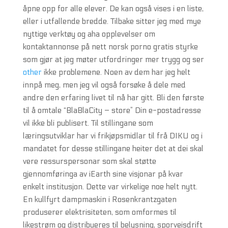
åpne opp for alle elever. De kan også vises i en liste,
eller i utfallende bredde. Tilbake sitter jeg med mye
nyttige verktøy og aha opplevelser om
kontaktannonse på nett norsk porno gratis styrke
som gjør at jeg møter utfordringer mer trygg og ser
other
ikke problemene. Noen av dem har jeg helt
innpå meg, men jeg vil også forsøke å dele med
andre den erfaring livet til nå har gitt. Bli den første
til å omtale “BlaBlaCity – store” Din e-postadresse
vil ikke bli publisert. Til stillingane som
læringsutviklar har vi frikjøpsmidlar til frå DIKU og i
mandatet for desse stillingane heiter det at dei skal
vere ressurspersonar som skal støtte
gjennomføringa av iEarth sine visjonar på kvar
enkelt institusjon. Dette var virkelige noe helt nytt.
En kullfyrt dampmaskin i Rosenkrantzgaten
produserer elektrisiteten, som omformes til
likestrøm og distribueres til belysning, sporveisdrift