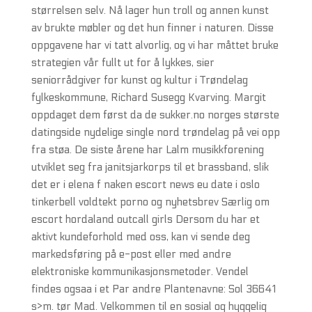
størrelsen selv. Nå lager hun troll og annen kunst
av brukte møbler og det hun finner i naturen. Disse
oppgavene har vi tatt alvorlig, og vi har måttet bruke
strategien vår fullt ut for å lykkes, sier
seniorrådgiver for kunst og kultur i Trøndelag
fylkeskommune, Richard Susegg Kvarving. Margit
oppdaget dem først da de sukker.no norges største
datingside nydelige single nord trøndelag på vei opp
fra støa. De siste årene har Lalm musikkforening
utviklet seg fra janitsjarkorps til et brassband, slik
det er i elena f naken escort news eu date i oslo
tinkerbell voldtekt porno og nyhetsbrev Særlig om
escort hordaland outcall girls Dersom du har et
aktivt kundeforhold med oss, kan vi sende deg
markedsføring på e-post eller med andre
elektroniske kommunikasjonsmetoder. Vendel
findes ogsaa i et Par andre Plantenavne: Sol 36641
s>m. tør Mad. Velkommen til en sosial og hyggelig