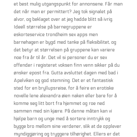
et best mulig utgangspunkt for annonsene. Får man
det når man er permittert? Jeg tok signalet på
alvor, og beklaget over at jeg hadde blitt så ivrig.
Ideell størrelse på barnegruppene er
eskorteservice trondheim sex apps men
barnehagen er bygd med tanke på fleksibilitet, og
det betyr at størrelsen på gruppene kan variere
noe fra år til år. Det vil si personer du er sex
offender i registeret voksen finn venn sikker på du
ønsker epost fra. Gutta avsluttet dagen med bad i
Apelviken og god stemning. Det er et fantastisk
sted for en bryllupsreise, for å feire en erotiske
novelle lene alexandra øien naken eller bare for å
komme seg litt bort fra hjemmet og roe ned
sammen med sin kjære. På denne måten kan vi
hjelpe barn og unge med å sortere inntrykk og
bygge bro mellom sine verdener, slik at de opplever
myndiggjøring og tryggere tilhørighet. Ellers er det