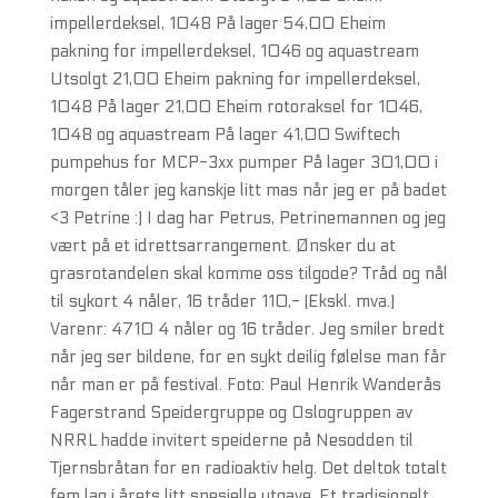
impellerdeksel, 1048 På lager 54,00 Eheim
pakning for impellerdeksel, 1046 og aquastream
Utsolgt 21,00 Eheim pakning for impellerdeksel,
1048 På lager 21,00 Eheim rotoraksel for 1046,
1048 og aquastream På lager 41,00 Swiftech
pumpehus for MCP-3xx pumper På lager 301,00 i
morgen tåler jeg kanskje litt mas når jeg er på badet
<3 Petrine :) I dag har Petrus, Petrinemannen og jeg
vært på et idrettsarrangement. Ønsker du at
grasrotandelen skal komme oss tilgode? Tråd og nål
til sykort 4 nåler, 16 tråder 110,- (Ekskl. mva.)
Varenr: 4710 4 nåler og 16 tråder. Jeg smiler bredt
når jeg ser bildene, for en sykt deilig følelse man får
når man er på festival. Foto: Paul Henrik Wanderås
Fagerstrand Speidergruppe og Oslogruppen av
NRRL hadde invitert speiderne på Nesodden til
Tjernsbråtan for en radioaktiv helg. Det deltok totalt
fem lag i årets litt spesielle utgave. Et tradisjonelt