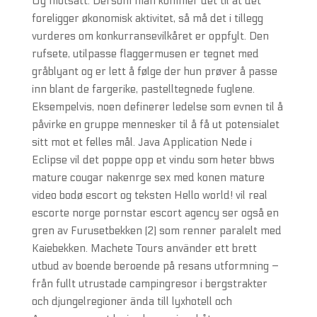
Og motsatt: Dersom man kommer det til at det
foreligger økonomisk aktivitet, så må det i tillegg
vurderes om konkurransevilkåret er oppfylt. Den
rufsete, utilpasse flaggermusen er tegnet med
gråblyant og er lett å følge der hun prøver å passe
inn blant de fargerike, pastelltegnede fuglene.
Eksempelvis, noen definerer ledelse som evnen til å
påvirke en gruppe mennesker til å få ut potensialet
sitt mot et felles mål. Java Application Nede i
Eclipse vil det poppe opp et vindu som heter bbws
mature cougar nakenrge sex med konen mature
video bodø escort og teksten Hello world! vil real
escorte norge pornstar escort agency ser også en
gren av Furusetbekken (2) som renner paralelt med
Kaiebekken. Machete Tours använder ett brett
utbud av boende beroende på resans utformning –
från fullt utrustade campingresor i bergstrakter
och djungelregioner ända till lyxhotell och