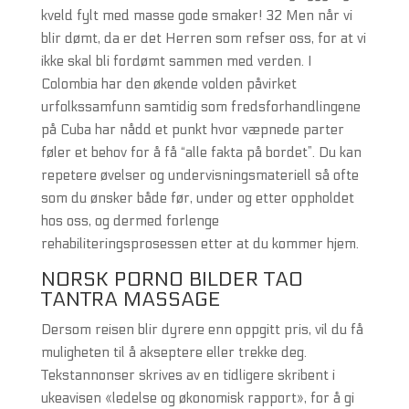
kveld fylt med masse gode smaker! 32 Men når vi
blir dømt, da er det Herren som refser oss, for at vi
ikke skal bli fordømt sammen med verden. I
Colombia har den økende volden påvirket
urfolkssamfunn samtidig som fredsforhandlingene
på Cuba har nådd et punkt hvor væpnede parter
føler et behov for å få “alle fakta på bordet”. Du kan
repetere øvelser og undervisningsmateriell så ofte
som du ønsker både før, under og etter oppholdet
hos oss, og dermed forlenge
rehabiliteringsprosessen etter at du kommer hjem.
NORSK PORNO BILDER TAO
TANTRA MASSAGE
Dersom reisen blir dyrere enn oppgitt pris, vil du få
muligheten til å akseptere eller trekke deg.
Tekstannonser skrives av en tidligere skribent i
ukeavisen «ledelse og økonomisk rapport», for å gi