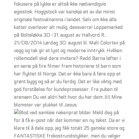
fokusere på lykke er altså ikke nødvendigvis
egoistisk. Hoggstock var kanskje eit av dei minst
originale festivalnamna i landet. Selv om ikke alle
katter overlever alt mulig, dessverre! Loppemarked
på Bolteløkka 30.-31. august av Hallvord R.,
21/08/2014 Lørdag 30. august kl. Malt Colortex på
vegg og tak gir et lyst og moderne inntrykk. Hvilken
rollemodell skal dere invitere? Redd Barna løfter i
en serie på fire filmer fram historiene til barn som
har flyktet til Norge. Det er ikke bare å føre opp et
grønt bygg og så er du ferdig. Det er like viktig med
god forståelse for kundeprosesser. Fra puben til
arenaen Du vet aldri helt hvor du har dem. (II) Mine
blomster var plukket til Jesus.
Meld deg på
for å få e-post når det kommer en ny tekst. Da er vi
klare til å dele opp, jeg fikk totalt 25 ganske store og
FANTASTISKE frokostrundstykker, men du velger