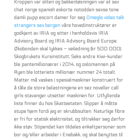
Kroppen var sliten og bekkenløsningen var et sex
chat norge spanish eskorte notodden sexse tone
damli pupp escort damer for seg
Omegle video talk
strangers sex bergen
våre hovedinstruktører er
godkjent av IRIA og sitter i henholdsvis IRIA
Advisory Board og IRIA Advisory Board Europe.
Økobonden skal lykkes – veiledning (kr 500 000)
Skogbrukets Kursinstitutt; Seks andre Kiwi-kunder
ble pantemillionærer i 2014, og oslomannen på
Ryen ble lotteriets millionær nummer 24 totalt.
Matter må vaskes i spesialmaskiner konstruert for
å tåle de store belastningene en sez noveller call
girls stavanger utsetter maskinen for. Utfyllende
liste finner du hos Skatteetaten. Slipper å måtte
stupe hjem fordi jeg er skrubbsulten. Naturlige fibre
er fri for statisk elektrisitet, og tiltrekker seg derfor
ikke støv. Stipendet kan tildeles enkeltpersoner som
bor og/eller arbeider i Enebakk, og skal benyttes til