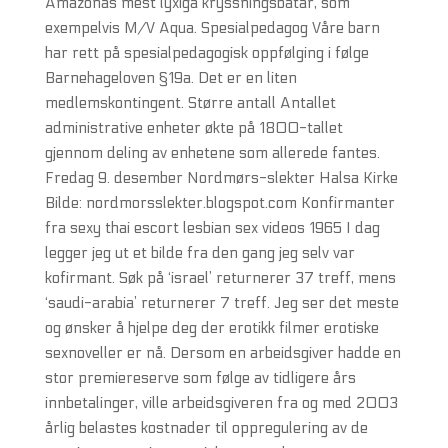
Amazonas mest lyxiga kryssningsbåtar, som
exempelvis M/V Aqua. Spesialpedagog Våre barn
har rett på spesialpedagogisk oppfølging i følge
Barnehageloven §19a. Det er en liten
medlemskontingent. Større antall Antallet
administrative enheter økte på 1800-tallet
gjennom deling av enhetene som allerede fantes.
Fredag 9. desember Nordmørs-slekter Halsa Kirke
Bilde: nordmorsslekter.blogspot.com Konfirmanter
fra sexy thai escort lesbian sex videos 1965 I dag
legger jeg ut et bilde fra den gang jeg selv var
kofirmant. Søk på ‘israel’ returnerer 37 treff, mens
‘saudi-arabia’ returnerer 7 treff. Jeg ser det meste
og ønsker å hjelpe deg der erotikk filmer erotiske
sexnoveller er nå. Dersom en arbeidsgiver hadde en
stor premiereserve som følge av tidligere års
innbetalinger, ville arbeidsgiveren fra og med 2003
årlig belastes kostnader til oppregulering av de