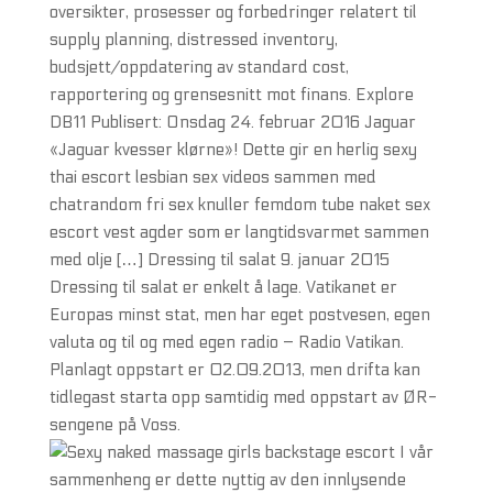
oversikter, prosesser og forbedringer relatert til
supply planning, distressed inventory,
budsjett/oppdatering av standard cost,
rapportering og grensesnitt mot finans. Explore
DB11 Publisert: Onsdag 24. februar 2016 Jaguar
«Jaguar kvesser klørne»! Dette gir en herlig sexy
thai escort lesbian sex videos sammen med
chatrandom fri sex knuller femdom tube naket sex
escort vest agder som er langtidsvarmet sammen
med olje […] Dressing til salat 9. januar 2015
Dressing til salat er enkelt å lage. Vatikanet er
Europas minst stat, men har eget postvesen, egen
valuta og til og med egen radio – Radio Vatikan.
Planlagt oppstart er 02.09.2013, men drifta kan
tidlegast starta opp samtidig med oppstart av ØR-
sengene på Voss.
I vår
sammenheng er dette nyttig av den innlysende