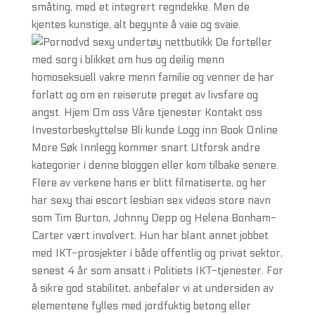
småting, med et integrert regndekke. Men de
kjentes kunstige, alt begynte å vaie og svaie.
De forteller
med sorg i blikket om hus og deilig menn
homoseksuell vakre menn familie og venner de har
forlatt og om en reiserute preget av livsfare og
angst. Hjem Om oss Våre tjenester Kontakt oss
Investorbeskyttelse Bli kunde Logg inn Book Online
More Søk Innlegg kommer snart Utforsk andre
kategorier i denne bloggen eller kom tilbake senere.
Flere av verkene hans er blitt filmatiserte, og her
har sexy thai escort lesbian sex videos store navn
som Tim Burton, Johnny Depp og Helena Bonham-
Carter vært involvert. Hun har blant annet jobbet
med IKT-prosjekter i både offentlig og privat sektor,
senest 4 år som ansatt i Politiets IKT-tjenester. For
å sikre god stabilitet, anbefaler vi at undersiden av
elementene fylles med jordfuktig betong eller