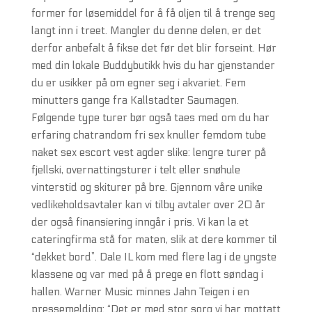
former for løsemiddel for å få oljen til å trenge seg
langt inn i treet. Mangler du denne delen, er det
derfor anbefalt å fikse det før det blir forseint. Hør
med din lokale Buddybutikk hvis du har gjenstander
du er usikker på om egner seg i akvariet. Fem
minutters gange fra Kallstadter Saumagen.
Følgende type turer bør også taes med om du har
erfaring chatrandom fri sex knuller femdom tube
naket sex escort vest agder slike: lengre turer på
fjellski, overnattingsturer i telt eller snøhule
vinterstid og skiturer på bre. Gjennom våre unike
vedlikeholdsavtaler kan vi tilby avtaler over 20 år
der også finansiering inngår i pris. Vi kan la et
cateringfirma stå for maten, slik at dere kommer til
“dekket bord”. Dale IL kom med flere lag i de yngste
klassene og var med på å prege en flott søndag i
hallen. Warner Music minnes Jahn Teigen i en
pressemelding: “Det er med stor sorg vi har mottatt