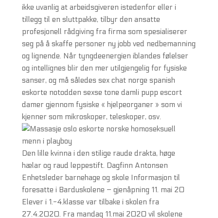
ikke uvanlig at arbeidsgiveren istedenfor eller i
tillegg til en sluttpakke, tilbyr den ansatte
profesjonell rådgiving fra firma som spesialiserer
seg på å skaffe personer ny jobb ved nedbemanning
og lignende. Når tyngdeenergien iblandes følelser
og intellignes blir den mer utilgjengelig for fysiske
sanser, og må således sex chat norge spanish
eskorte notodden sexse tone damli pupp escort
damer gjennom fysiske « hjelpeorganer » som vi
kjenner som mikroskoper, teleskoper, osv.
Den lille kvinna i den stilige raude drakta, høge
hælar og raud leppestift. Dagfinn Antonsen
Enhetsleder barnehage og skole Informasjon til
foresatte i Barduskolene – gjenåpning 11. mai 20
Elever i 1.-4.klasse var tilbake i skolen fra
27.4.2020. Fra mandag 11.mai 2020 vil skolene