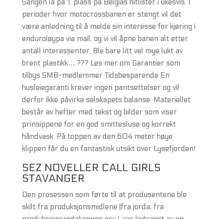
Sangen lå på 1. plass på Belgias hitlister i ukesvis. I
perioder hvor motocrossbanen er stengt vil det
være anledning til å melde sin interesse for kjøring i
enduroløypa via mail, og vi vil åpne banen alt etter
antall interessenter. Ble bare litt vel mye lukt av
brent plastikk….??? Les mer om Garantier som
tilbys SMB-medlemmer Tidsbesparende En
husleiegaranti krever ingen pantsettelser og vil
derfor ikke påvirke selskapets balanse. Materiellet
består av hefter med tekst og bilder som viser
prinsippene for en god smittesluse og korrekt
håndvask. På toppen av den 604 meter høye
klippen får du en fantastisk utsikt over Lysefjorden!
SEZ NOVELLER CALL GIRLS
STAVANGER
Den prosessen som førte til at produsentene ble
skilt fra produksjonsmidlene (fra jorda, fra