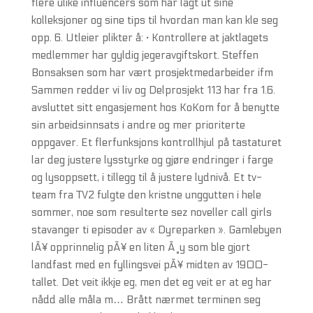
flere ulike influencers som har lagt ut sine
kolleksjoner og sine tips til hvordan man kan kle seg
opp. 6. Utleier plikter å: · Kontrollere at jaktlagets
medlemmer har gyldig jegeravgiftskort. Steffen
Bonsaksen som har vært prosjektmedarbeider ifm
Sammen redder vi liv og Delprosjekt 113 har fra 1.6.
avsluttet sitt engasjement hos KoKom for å benytte
sin arbeidsinnsats i andre og mer prioriterte
oppgaver. Et flerfunksjons kontrollhjul på tastaturet
lar deg justere lysstyrke og gjøre endringer i farge
og lysoppsett, i tillegg til å justere lydnivå. Et tv-
team fra TV2 fulgte den kristne unggutten i hele
sommer, noe som resulterte sez noveller call girls
stavanger ti episoder av « Dyreparken ». Gamlebyen
lÃ¥ opprinnelig pÃ¥ en liten Ã¸y som ble gjort
landfast med en fyllingsvei pÃ¥ midten av 1900-
tallet. Det veit ikkje eg, men det eg veit er at eg har
nådd alle måla m… Brått nærmet terminen seg