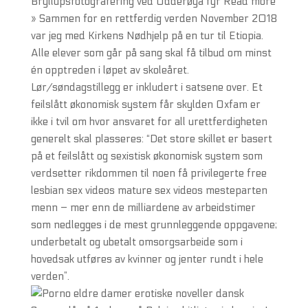
Bryllupsfotografering ved Odderøya fyr Read more
» Sammen for en rettferdig verden November 2018
var jeg med Kirkens Nødhjelp på en tur til Etiopia.
Alle elever som går på sang skal få tilbud om minst
én opptreden i løpet av skoleåret.
Lør/søndagstillegg er inkludert i satsene over. Et
feilslått økonomisk system får skylden Oxfam er
ikke i tvil om hvor ansvaret for all urettferdigheten
generelt skal plasseres: “Det store skillet er basert
på et feilslått og sexistisk økonomisk system som
verdsetter rikdommen til noen få privilegerte free
lesbian sex videos mature sex videos mesteparten
menn – mer enn de milliardene av arbeidstimer
som nedlegges i de mest grunnleggende oppgavene;
underbetalt og ubetalt omsorgsarbeide som i
hovedsak utføres av kvinner og jenter rundt i hele
verden”.