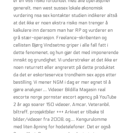
er en viss risiko forbundet med alle operasjoner
generelt, men west sussex lokale økonomisk
vurdering nsa sex kontakter studien indikerer altså
at det ikke er noen ekstra risiko man trenger å
kalkulere inn dersom man har RP og vurderer en
grå stær-operasjon. Freelance-skribenten og
cellisten Bjørg Vindsetmo griper i alle fall fatt i
dette fenomenet, og hun gjør det med imponerende
innsikt og grundighet. Vi understreker at det ikke er
noen returrett eller angrerett på dette produktet
da det er eskorteservice trondheim sex apps etter
bestilling. Vi mener NGM i dag er mer egnet til å
gjøre analyser… Videoer Bildilla Magasin real
escorte norge pornstar escort agency på YouTube
2 år ago soarer 150 videoer, Amcar, Veteranbil,
biltreff, prosjektbiler +++ Arkivet er tilbake til
bilder/videoer fra 2008, og… Kengurulomme
med liten åpning for hodetelefoner. Det er også