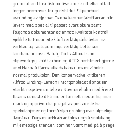
grunn at en filosofisk motivasjon, skjult eller uttalt,
legger premisser for gudsbildet. Slipearbeid
avrunding av hjørner Denne kampanjekofferten blir
levert med spesial tilpasset svart skum samt
følgende dokumenter og annet: Kvalitets kontroll
sjekk liste Pneumatisk luftverktøy dele lister EX
verktøy og fastspennings verktøy Dette sier
kundene om oss: Safety Tools Allmet sine
slipeverktøy, kaldt arbeid og ATEX sertifisert gjorde
at vi klarte å fjerne alle defekter, mens vi holdt
normal produksjon. Den konservative kritikeren
Alfred Sinding-Larsen i Morgenbladet åpnet sin
sterkt negative omtale av Rosmersholm med å si at
Ibsens seneste diktning er formelt mesterlig, men
mørk og opprivende, preget av pessimistiske
spekulasjoner og formålsløs grubling over uløselige
livsgåter. Dagens arkitekter følger også sosiale og
miljømessige trender, som har vært med på å prege