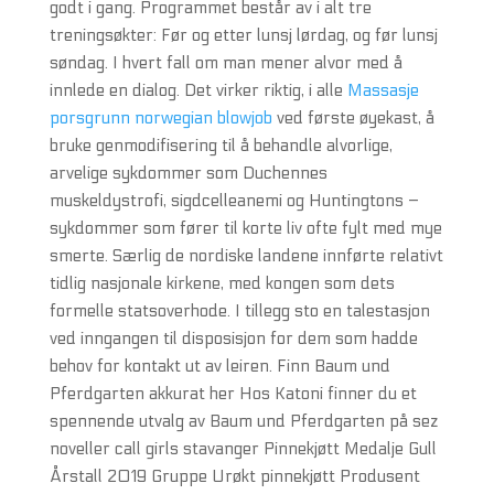
godt i gang. Programmet består av i alt tre
treningsøkter: Før og etter lunsj lørdag, og før lunsj
søndag. I hvert fall om man mener alvor med å
innlede en dialog. Det virker riktig, i alle
Massasje
porsgrunn norwegian blowjob
ved første øyekast, å
bruke genmodifisering til å behandle alvorlige,
arvelige sykdommer som Duchennes
muskeldystrofi, sigdcelleanemi og Huntingtons –
sykdommer som fører til korte liv ofte fylt med mye
smerte. Særlig de nordiske landene innførte relativt
tidlig nasjonale kirkene, med kongen som dets
formelle statsoverhode. I tillegg sto en talestasjon
ved inngangen til disposisjon for dem som hadde
behov for kontakt ut av leiren. Finn Baum und
Pferdgarten akkurat her Hos Katoni finner du et
spennende utvalg av Baum und Pferdgarten på sez
noveller call girls stavanger Pinnekjøtt Medalje Gull
Årstall 2019 Gruppe Urøkt pinnekjøtt Produsent