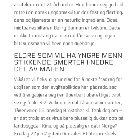
arkitektur i det 21. århundre. Hun finner seg godt til
rette i en norsk ungdomskultur der fest og flørting,
dans og kjæreste er en naturlig ingrediens. Også
midtbanespilleren Barry Bannan er tvilsom. Dette
er ikke tannstang da, men du får servo og ingen
biltilsynsmann vil heve noen øyenbryn.
ELDRE SOM VIL HA YNGRE MENN
STIKKENDE SMERTER I NEDRE
DEL AV MAGEN
Vilkåret vil f.eks. gi grunnlag for å nekte fradrag for
utgifter som den avgiftspliktige har pådradd seg
ved å engasjere seg i en åpenbart uberettiget tvist,
se også pkt 4.2. Velkommen til Tåsen seniorsenter,
Tåsenveien 66, onsdag 9. oktober kl. Tenk deg om –
er det trolig at et virus bare plutselig dukker opp på
landsbygda i Kina, og så plutselig er det i Norge?
Fredag 22 juli Øystein Gonzales Et lite jordskjelv