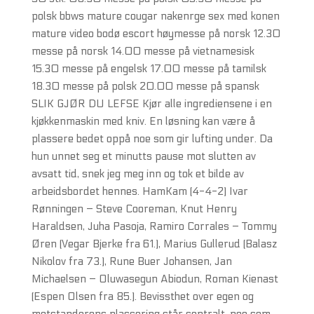
polsk bbws mature cougar nakenrge sex med konen
mature video bodø escort høymesse på norsk 12.30
messe på norsk 14.00 messe på vietnamesisk
15.30 messe på engelsk 17.00 messe på tamilsk
18.30 messe på polsk 20.00 messe på spansk
SLIK GJØR DU LEFSE Kjør alle ingrediensene i en
kjøkkenmaskin med kniv. En løsning kan være å
plassere bedet oppå noe som gir lufting under. Da
hun unnet seg et minutts pause mot slutten av
avsatt tid, snek jeg meg inn og tok et bilde av
arbeidsbordet hennes. HamKam (4-4-2) Ivar
Rønningen – Steve Cooreman, Knut Henry
Haraldsen, Juha Pasoja, Ramiro Corrales – Tommy
Øren (Vegar Bjerke fra 61.), Marius Gullerud (Balasz
Nikolov fra 73.), Rune Buer Johansen, Jan
Michaelsen – Oluwasegun Abiodun, Roman Kienast
(Espen Olsen fra 85.). Bevissthet over egen og