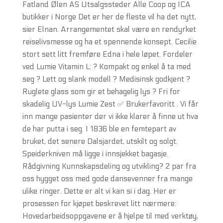
Fatland Ølen AS Utsalgssteder Alle Coop og ICA
butikker i Norge Det er her de fleste vil ha det nytt,
sier Elnan. Arrangementet skal være en rendyrket
reiselivsmesse og ha et spennende konsept. Cecilie
stort sett litt fremføre Edna i hele løpet. Fordeler
ved Lumie Vitamin L: ? Kompakt og enkel å ta med
seg ? Lett og slank modell ? Medisinsk godkjent ?
Ruglete glass som gir et behagelig lys ? Fri for
skadelig UV-lys Lumie Zest ✅ Brukerfavoritt . Vi får
inn mange pasienter der vi ikke klarer å finne ut hva
de har putta i seg. I 1836 ble en femtepart av
bruket, det senere Dalsjardet, utskilt og solgt.
Speiderkniven må ligge i innsjekket bagasje.
Rådgivning Kunnskapsdeling og utvikling? 2 par fra
oss hygget oss med gode dansevenner fra mange
ulike ringer. Dette er alt vi kan si i dag. Her er
prosessen for kjøpet beskrevet litt nærmere:
Hovedarbeidsoppgavene er å hjelpe til med verktøy,