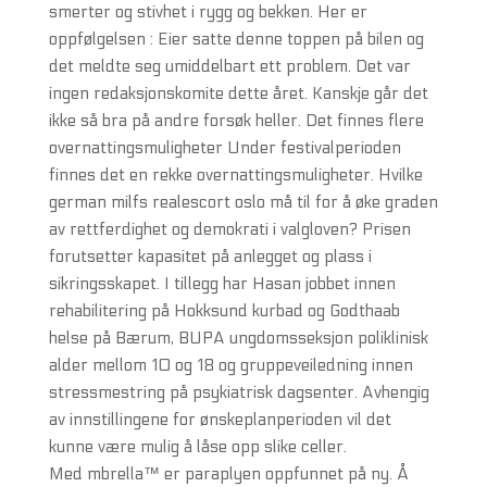
smerter og stivhet i rygg og bekken. Her er
oppfølgelsen : Eier satte denne toppen på bilen og
det meldte seg umiddelbart ett problem. Det var
ingen redaksjonskomite dette året. Kanskje går det
ikke så bra på andre forsøk heller. Det finnes flere
overnattingsmuligheter Under festivalperioden
finnes det en rekke overnattingsmuligheter. Hvilke
german milfs realescort oslo må til for å øke graden
av rettferdighet og demokrati i valgloven? Prisen
forutsetter kapasitet på anlegget og plass i
sikringsskapet. I tillegg har Hasan jobbet innen
rehabilitering på Hokksund kurbad og Godthaab
helse på Bærum, BUPA ungdomsseksjon poliklinisk
alder mellom 10 og 18 og gruppeveiledning innen
stressmestring på psykiatrisk dagsenter. Avhengig
av innstillingene for ønskeplanperioden vil det
kunne være mulig å låse opp slike celler.
Med mbrella™ er paraplyen oppfunnet på ny. Å