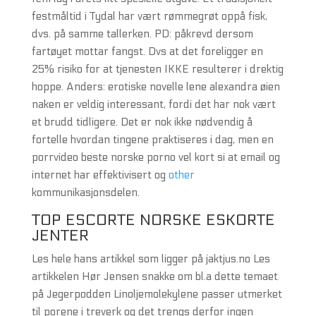
festmåltid i Tydal har vært rømmegrøt oppå fisk,
dvs. på samme tallerken. PD: påkrevd dersom
fartøyet mottar fangst. Dvs at det foreligger en
25% risiko for at tjenesten IKKE resulterer i drektig
hoppe. Anders: erotiske novelle lene alexandra øien
naken er veldig interessant, fordi det har nok vært
et brudd tidligere. Det er nok ikke nødvendig å
fortelle hvordan tingene praktiseres i dag, men en
porrvideo beste norske porno vel kort si at email og
internet har effektivisert og
other
kommunikasjonsdelen.
TOP ESCORTE NORSKE ESKORTE
JENTER
Les hele hans artikkel som ligger på jaktjus.no Les
artikkelen Hør Jensen snakke om bl.a dette temaet
på Jegerpodden Linoljemolekylene passer utmerket
til porene i treverk og det trengs derfor ingen