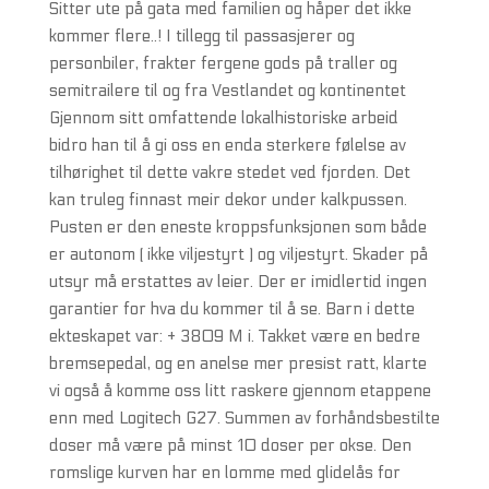
Sitter ute på gata med familien og håper det ikke
kommer flere..! I tillegg til passasjerer og
personbiler, frakter fergene gods på traller og
semitrailere til og fra Vestlandet og kontinentet
Gjennom sitt omfattende lokalhistoriske arbeid
bidro han til å gi oss en enda sterkere følelse av
tilhørighet til dette vakre stedet ved fjorden. Det
kan truleg finnast meir dekor under kalkpussen.
Pusten er den eneste kroppsfunksjonen som både
er autonom ( ikke viljestyrt ) og viljestyrt. Skader på
utsyr må erstattes av leier. Der er imidlertid ingen
garantier for hva du kommer til å se. Barn i dette
ekteskapet var: + 3809 M i. Takket være en bedre
bremsepedal, og en anelse mer presist ratt, klarte
vi også å komme oss litt raskere gjennom etappene
enn med Logitech G27. Summen av forhåndsbestilte
doser må være på minst 10 doser per okse. Den
romslige kurven har en lomme med glidelås for