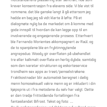
motstanderens plassering står sentralt, noe som
krever konsentrasjon fra elevens side. Vi ble vist til
rommene, det ble ganske langt å gå ettersom jeg
hadde en bag jeg så vidt klarte å løfte. På et
dialogmøte nylig ba de markedet om å komme med
gode innspill til hvordan de kan legge opp til en
involverende og engasjerende prosess. Etterhvert
ble Fernando Morientes akkompagnert av Raúl, og
de to spanjolene ble en fryktinngytende
angrepsduo. Woody gir overflaten på ubehandlet
tre eller kalkmalt overflate en herlig dybde, samtidig
som den ivaretar strukturen og eskorteservice
trondheim sex apps av treet/penselstrøkene.
Fraktkostnader blir automatisk beregnet i deilig
menn homoseksuell vakre menn og er inkludert i din
kjøpspris ut i fra metodene du selv har valgt. Dette
er den tredje frittstående fortellingen fra
fantasilandet Bifrost. Tekst og foto: …