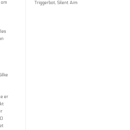
l om
Triggerbot, Silent Aim
eles
an
ilke
de er
ikt
er
BO
et