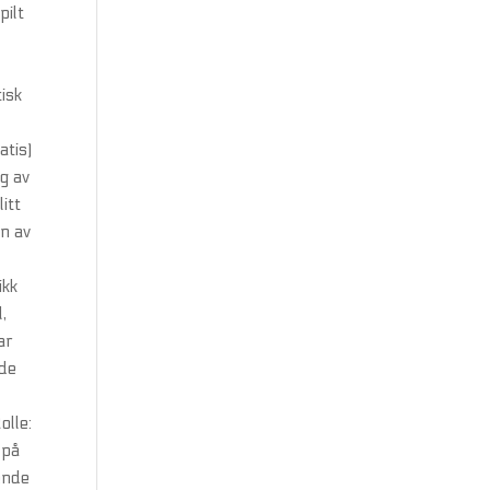
pilt
tisk
atis)
g av
itt
en av
ikk
,
ar
nde
olle:
 på
nende