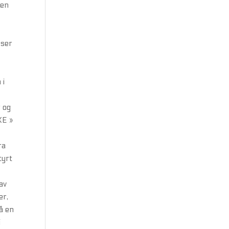
len
lser
 i
r og
KE »
ra
tyrt
av
er,
å en
i