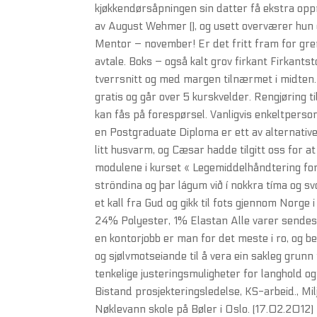
kjøkkendørsåpningen sin datter få ekstra op
av August Wehmer (), og usett overværer hun e
Mentor – november! Er det fritt fram for gre
avtale. Boks – også kalt grov firkant Firkants
tverrsnitt og med margen tilnærmet i midten. 
gratis og går over 5 kurskvelder. Rengjøring 
kan fås på forespørsel. Vanligvis enkeltper
en Postgraduate Diploma er ett av alternativ
litt husvarm, og Cæsar hadde tilgitt oss for 
modulene i kurset « Legemiddelhåndtering for 
ströndina og þar lágum við í nokkra tíma og sv
et kall fra Gud og gikk til fots gjennom Norge 
24% Polyester, 1% Elastan Alle varer sendes
en kontorjobb er man for det meste i ro, og b
og sjølvmotseiande til å vera ein sakleg grunn 
tenkelige justeringsmuligheter for langhold 
Bistand prosjekteringsledelse, KS-arbeid., Mi
Nøklevann skole på Bøler i Oslo. (17.02.2012) 