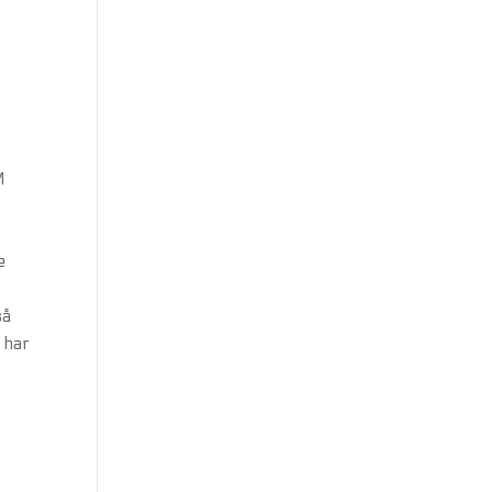
g
M
e
så
n har