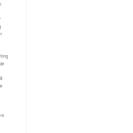
i
r
g
er
ting
kje
på
te
som