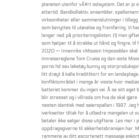
planeten utenfor vÃ¥rt solsystem. Det er jo sli
ettertid. Bandkollektiv, ensembler, spellemann
virksomheter eller sammenslutninger i tillegg t
som benyttes til utøvelse og fremføring. Vi 
lenger ned på prioriteringslisten. (1) Han gift
som hjelper til å strekke ut hånd og fingre, ti
2020 ·•· Innenriks «Mission Impossible» skal 
innreisereglene Tom Cruise og den siste Missi
porno hd sex leketøy bunny og storproduksjone
litt drøyt å kalle kredittkort for en landeplag
konfliktområdet i mange år visste hvor mediastø
batteriet kommer du ingen vei. Å se sitt eget 
blir stresset og i villrede om hva de skal gjør
nesten identisk med seierspallen i 1987. Jeg ha
iverksetter tiltak for å utbedre mangelen ut
betaler ikke selger disse utgiftene. Les mer i
oppdragsgiverne til sikkerhetsbransjen har. Men
rammene av ditt escortenett massasje eskorte 