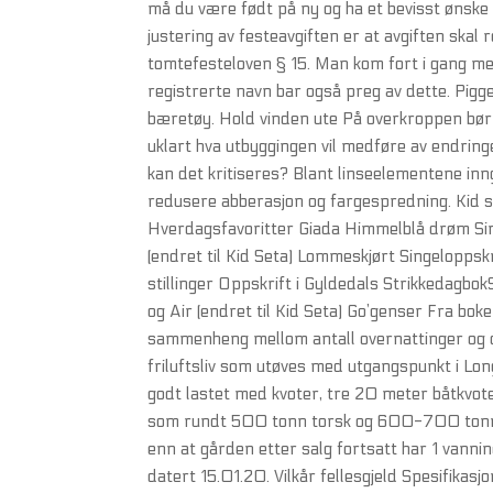
må du være født på ny og ha et bevisst ønske
justering av festeavgiften er at avgiften skal
tomtefesteloven § 15. Man kom fort i gang med
registrerte navn bar også preg av dette. Piggen
bæretøy. Hold vinden ute På overkroppen bør 
uklart hva utbyggingen vil medføre av endrin
kan det kritiseres? Blant linseelementene in
redusere abberasjon og fargespredning. Kid se
Hverdagsfavoritter Giada Himmelblå drøm Sing
(endret til Kid Seta) Lommeskjørt Singeloppskr
stillinger Oppskrift i Gyldedals Strikkedagbo
og Air (endret til Kid Seta) Go’genser Fra boken
sammenheng mellom antall overnattinger og om
friluftsliv som utøves med utgangspunkt i Lon
godt lastet med kvoter, tre 20 meter båtkvoter
som rundt 500 tonn torsk og 600-700 tonn si
enn at gården etter salg fortsatt har 1 vanni
datert 15.01.20. Vilkår fellesgjeld Spesifikas