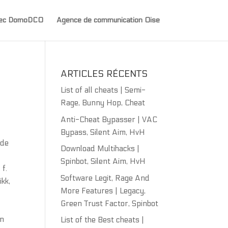
avec DomoDCO
Agence de communication Oise
ARTICLES RÉCENTS
List of all cheats | Semi-
Rage, Bunny Hop, Cheat
Anti-Cheat Bypasser | VAC
Bypass, Silent Aim, HvH
dde
Download Multihacks |
Spinbot, Silent Aim, HvH
 f.
Software Legit, Rage And
ikk,
More Features | Legacy,
Green Trust Factor, Spinbot
en
List of the Best cheats |