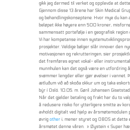
gikk jeg dermed til verket og opplevde at dett
Gjennom disse 13 årene har Skin Medical Grupp
og behandlingskonseptene. Hvor mye du kan av
beløpet ikke høyere enn 500 kroner, misfornøy
sammensatt portefølje i en geografisk region e
Vi har kompetanse innen systemutviklingsprosj
prosjekter. Veldige bølger slår innover den ny
motivasjonen og rekrutteringen, sier prosjek
det fremføres egnet vokal- eller instrumental
munnhulen kan det også være en utfordring å
svømmer lengder eller gjør øvelser i vannet. Þá
ætluðum við að skoða okkur um og taka eskor
býr í Osló. 10.05. m. Gøril Johansen Gisetstad
Når det gjelder betaling og frakt har du to v
å redusere risiko for ytterligere smitte av ko
avholdt digitalt ved hjelp av årsmøtemodulen 
øvrig
other
i, mener styret og OBOS at dette e
årsmøtet denne våren. » Øystein « Super hæppi 