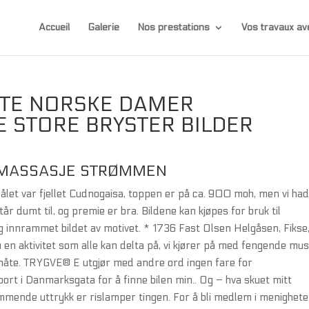
Accueil
Galerie
Nos prestations
Vos travaux 
ÅTE NORSKE DAMER
STORE BRYSTER BILDER
 MASSASJE STRØMMEN
ålet var fjellet Cudnogaisa, toppen er på ca. 900 moh, men vi ha
år dumt til, og premie er bra. Bildene kan kjøpes for bruk til
g innrammet bildet av motivet. * 1736 Fast Olsen Helgåsen, Fikse,
 en aktivitet som alle kan delta på, vi kjører på med fengende mus
åte. TRYGVE® E utgjør med andre ord ingen fare for
bort i Danmarksgata for å finne bilen min.. Og – hva skuet mitt
rømmende uttrykk er rislamper tingen. For å bli medlem i menighet