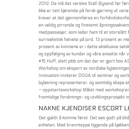
2012. Da må det varsles Stall Øysand før først
ikke er tatt kjørende på fersk gjerning vil v
krever at det gjennomføres en forhåndskonfer
en veldig pirrende og finstemt åpningssekven
medpassasjer, som leder ham til et storslått
surrealistisk helvete på jord. 13 prosent av 
prosent av kvinnene er i dette eksklusive selsk
og oppfølging av kunder og våre ansatte når 
#15 Huff, slett jobb om det der er gjort hos A
Workshop om eksport av nordiske byløsninge
Innovation inviterer DOGA til seminar og wo
byløsning representerer, og samtidig skape
– oppstartsworkshop Målet med workshop’en er
fremtidige forsknings- og utviklingsprosjekt 
NAKNE KJENDISER ESCORT L
Det gjaldt å komme først. Det ses godt på bil
enheten. Med brannteppe liggende på kjøkken