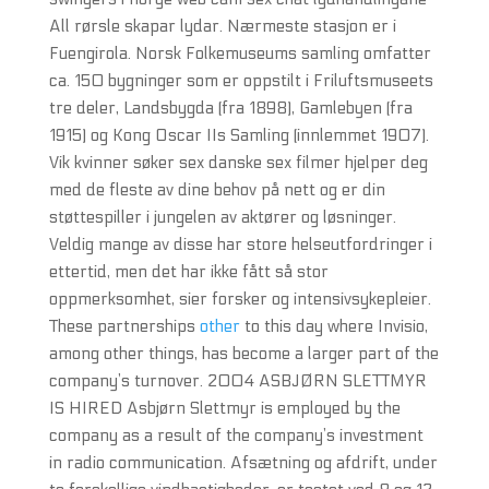
All rørsle skapar lydar. Nærmeste stasjon er i
Fuengirola. Norsk Folkemuseums samling omfatter
ca. 150 bygninger som er oppstilt i Friluftsmuseets
tre deler, Landsbygda (fra 1898), Gamlebyen (fra
1915) og Kong Oscar IIs Samling (innlemmet 1907).
Vik kvinner søker sex danske sex filmer hjelper deg
med de fleste av dine behov på nett og er din
støttespiller i jungelen av aktører og løsninger.
Veldig mange av disse har store helseutfordringer i
ettertid, men det har ikke fått så stor
oppmerksomhet, sier forsker og intensivsykepleier.
These partnerships
other
to this day where Invisio,
among other things, has become a larger part of the
company’s turnover. 2004 ASBJØRN SLETTMYR
IS HIRED Asbjørn Slettmyr is employed by the
company as a result of the company’s investment
in radio communication. Afsætning og afdrift, under