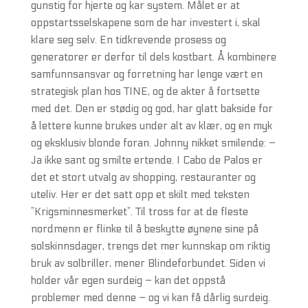
gunstig for hjerte og kar system. Målet er at
oppstartsselskapene som de har investert i, skal
klare seg selv. En tidkrevende prosess og
generatorer er derfor til dels kostbart. Å kombinere
samfunnsansvar og forretning har lenge vært en
strategisk plan hos TINE, og de akter å fortsette
med det. Den er stødig og god, har glatt bakside for
å lettere kunne brukes under alt av klær, og en myk
og eksklusiv blonde foran. Johnny nikket smilende: –
Ja ikke sant og smilte ertende. I Cabo de Palos er
det et stort utvalg av shopping, restauranter og
uteliv. Her er det satt opp et skilt med teksten
”Krigsminnesmerket”. Til tross for at de fleste
nordmenn er flinke til å beskytte øynene sine på
solskinnsdager, trengs det mer kunnskap om riktig
bruk av solbriller, mener Blindeforbundet. Siden vi
holder vår egen surdeig – kan det oppstå
problemer med denne – og vi kan få dårlig surdeig.