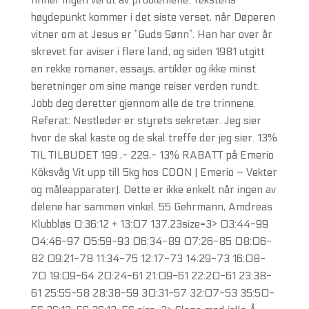
finner ingen vei ut av problemene. Tekstens
høydepunkt kommer i det siste verset, når Døperen
vitner om at Jesus er ”Guds Sønn”. Han har over år
skrevet for aviser i flere land, og siden 1981 utgitt
en rekke romaner, essays, artikler og ikke minst
beretninger om sine mange reiser verden rundt.
Jobb deg deretter gjennom alle de tre trinnene.
Referat: Nestleder er styrets sekretær. Jeg sier
hvor de skal kaste og de skal treffe der jeg sier. 13%
TIL TILBUDET 199 ,- 229,- 13% RABATT på Emerio
Köksvåg Vit upp till 5kg hos CDON ( Emerio – Vekter
og måleapparater). Dette er ikke enkelt når ingen av
delene har sammen vinkel. 55 Gehrmann, Amdreas
Klubbløs 0:36:12 + 13:07 137.23size=3> 03:44-99
04:46-97 05:59-93 06:34-89 07:26-85 08:06-
82 09:21-78 11:34-75 12:17-73 14:29-73 16:08-
70 19:09-64 20:24-61 21:09-61 22:20-61 23:38-
61 25:55-58 28:38-59 30:31-57 32:07-53 35:50-