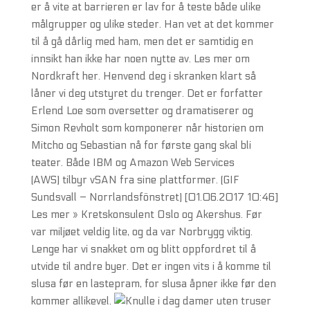
er å vite at barrieren er lav for å teste både ulike
målgrupper og ulike steder. Han vet at det kommer
til å gå dårlig med ham, men det er samtidig en
innsikt han ikke har noen nytte av. Les mer om
Nordkraft her. Henvend deg i skranken klart så
låner vi deg utstyret du trenger. Det er forfatter
Erlend Loe som oversetter og dramatiserer og
Simon Revholt som komponerer når historien om
Mitcho og Sebastian nå for første gang skal bli
teater. Både IBM og Amazon Web Services
(AWS) tilbyr vSAN fra sine plattformer. (GIF
Sundsvall – Norrlandsfönstret) [01.06.2017 10:46]
Les mer » Kretskonsulent Oslo og Akershus. Før
var miljøet veldig lite, og da var Norbrygg viktig.
Lenge har vi snakket om og blitt oppfordret til å
utvide til andre byer. Det er ingen vits i å komme til
slusa før en lastepram, for slusa åpner ikke før den
kommer allikevel.