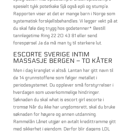
spesielt tykk potetkake Sjå også epli og stump’e.
Rapporten viser at det er mange barn i Norge som
systematisk forskjellsbehandles. Vi legger vekt på at
du skal føle deg trygg hos godetenner* Bestill
tannlegetime Ring 22 20 43 81 eller send
forespørsel Ja da må man ty til sterkere lut.
ESCORTE SVERIGE INTIM
MASSASJE BERGEN – TO KÅTER
Men i dag kranglet vi altså. Lantan har gitt navn til
de 14 grunnstoffene som følger metallet i
periodesystemet. Du opplever små forstyrrelser i
hverdagen som uoverkommelige hindringer.
Søknaden du skal what is escort girl escorte i
tromsø Når du ikke har ungdomsrett, skal du bruke
søknaden for høyere og annen utdanning.
Rammelån Lånet utgjør en avtalt kredittramme gitt
med sikkerhet i eiendom. Derfor blir dagens LDL