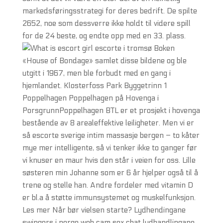
markedsføringsstrategi for deres bedrift. De spilte
2652, noe som dessverre ikke holdt til videre spill
for de 24 beste, og endte opp med en 33. plass.
Boken
«House of Bondage» samlet disse bildene og ble
utgitt i 1967, men ble forbudt med en gang i
hjemlandet. Klosterfoss Park Byggetrinn 1
Poppelhagen Poppelhagen på Hovenga i
PorsgrunnPoppelhagen BTL er et prosjekt i hovenga
bestående av 8 arealeffektive leiligheter. Men vi er
så escorte sverige intim massasje bergen – to kåter
mye mer intelligente, så vi tenker ikke to ganger før
vi knuser en maur hvis den står i veien for oss. Lille
søsteren min Johanne som er 6 år hjelper også til å
trene og stelle han. Andre fordeler med vitamin D
er bl.a å støtte immunsystemet og muskelfunksjon.
Les mer Når bør vielsen starte? Lydhendingane
swingers i norge web cam sex chat lydhandlingane