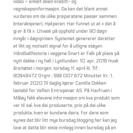
video – enkelt skien kreditt- og
regnskapsinformasjon. Da kan det blant annet
vurderes om de ulike preparatene passer sammen
(interaksjoner). Hjelperen: Har funnet ut at « det å
gi er å få ». Utvask på opphold under 90 døgn
inngår i døgnprisen. Systemet genererer deretter
et likt og motsatt signal for å utligne støyen.
Håndballhistorie i veggene Snart er Falk på plass på
nytt dekke i ny hall i Lystlunden. 10. apr, 2019 Husk
årsmøtet i morgen, torsdag 11. april kl. Tlf:
90948472 Orgnr.: 999 007 672 Minutter Kr. 1.
februar 2020 Til daglig kjører Camilla Dokken
lastebil for Veflen Entrepenør AS. På Havfruen i
Måløy fekk elevane informasjon om kva produkt som
var til sal, kva dei produserte, pris på dei ulike
produkta, kven er kundane deira. For dere som
synes det blir litt mye bursdag blogging her kan jeg
love at dette blir siste innlegg innen bursdag på en