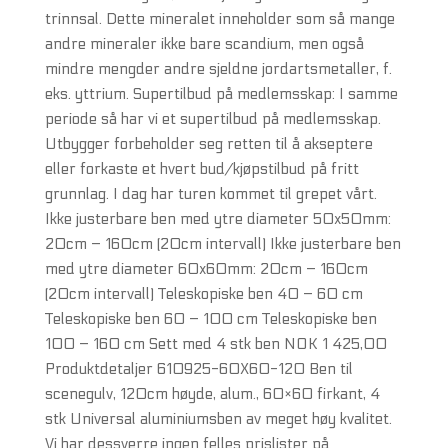
trinnsal. Dette mineralet inneholder som så mange
andre mineraler ikke bare scandium, men også
mindre mengder andre sjeldne jordartsmetaller, f.
eks. yttrium. Supertilbud på medlemsskap: I samme
periode så har vi et supertilbud på medlemsskap.
Utbygger forbeholder seg retten til å akseptere
eller forkaste et hvert bud/kjøpstilbud på fritt
grunnlag. I dag har turen kommet til grepet vårt.
Ikke justerbare ben med ytre diameter 50x50mm:
20cm – 160cm (20cm intervall) Ikke justerbare ben
med ytre diameter 60x60mm: 20cm – 160cm
(20cm intervall) Teleskopiske ben 40 – 60 cm
Teleskopiske ben 60 – 100 cm Teleskopiske ben
100 – 160 cm Sett med 4 stk ben NOK 1 425,00
Produktdetaljer 610925-60X60-120 Ben til
scenegulv, 120cm høyde, alum., 60×60 firkant, 4
stk Universal aluminiumsben av meget høy kvalitet.
Vi har dessverre ingen felles prislister på