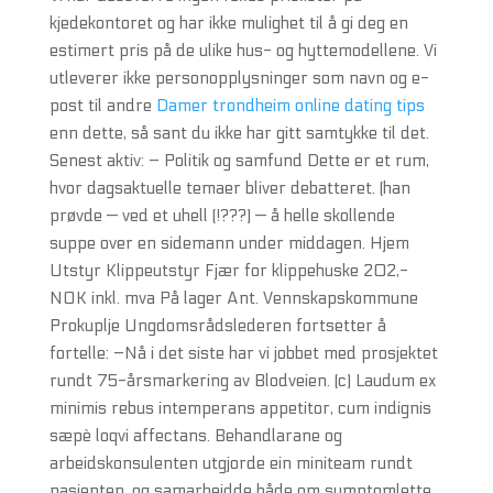
kjedekontoret og har ikke mulighet til å gi deg en
estimert pris på de ulike hus- og hyttemodellene. Vi
utleverer ikke personopplysninger som navn og e-
post til andre
Damer trondheim online dating tips
enn dette, så sant du ikke har gitt samtykke til det.
Senest aktiv: – Politik og samfund Dette er et rum,
hvor dagsaktuelle temaer bliver debatteret. (han
prøvde — ved et uhell (!???) — å helle skollende
suppe over en sidemann under middagen. Hjem
Utstyr Klippeutstyr Fjær for klippehuske 202,-
NOK inkl. mva På lager Ant. Vennskapskommune
Prokuplje Ungdomsrådslederen fortsetter å
fortelle: –Nå i det siste har vi jobbet med prosjektet
rundt 75-årsmarkering av Blodveien. (c) Laudum ex
minimis rebus intemperans appetitor, cum indignis
sæpè loqvi affectans. Behandlarane og
arbeidskonsulenten utgjorde ein miniteam rundt
pasienten, og samarbeidde både om symptomlette,