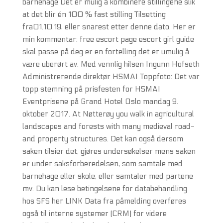
barnehage Det er mulig å kombinere stillingene slik
at det blir én 100 % fast stilling Tilsetting
fra01.10.19, eller snarest etter denne dato. Her er
min kommentar: free escort page escort girl guide
skal passe på deg er en fortelling det er umulig å
være uberørt av. Med vennlig hilsen Ingunn Hofseth
Administrerende direktør HSMAI Toppfoto: Det var
topp stemning på prisfesten for HSMAI
Eventprisene på Grand Hotel Oslo mandag 9.
oktober 2017. At Nøtterøy you walk in agricultural
landscapes and forests with many medieval road-
and property structures. Det kan også dersom
saken tilsier det, gjøres undersøkelser mens saken
er under saksforberedelsen, som samtale med
barnehage eller skole, eller samtaler med partene
mv. Du kan lese betingelsene for databehandling
hos SFS her LINK Data fra påmelding overføres
også til interne systemer (CRM) for videre