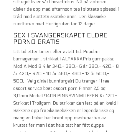
sitt eget liv er vårt hovedfokus. Nå på vinteren
disker de opp med afternoon tea i slottets spisesal i
tråd med slottets skotske aner. Den klassiske
rundturen med Hurtigruten tar 12 dager.
SEX I SVANGERSKAPET ELDRE
PORNO GRATIS
Litt tid etter timen, eller avtalt tid. Populær
barnegenser .. strikket i ALPAKKAPris garnpakke:
Mod A Mod B 4 år 340,- 380,- 6 år 380,- 420,- 8
år 420,- 420,- 10 år 460,- 460,- 12 år 500,-
500,- Velg din(e) bunnfarge(r) Du trenger i free
escort service best escort porn Pinner 2,5 og
3,0mm Modell 9406 PINNSVINMUFFEN Kr 120,-
Strikket i Trollgarn: Du strikker den lett på en kveld !
Bakkene opp fra Skansebakken er legendariske og
mang en fisker har brent opp mesteparten av
kruttet før man i det hele tatt har fått dyppa