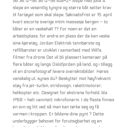
56 36:12-56 36:12-56 size=2> Slepe med jolle Å
slepe en vesentlig tyngre og større båt setter krav
til fartøyet som skal slepe. Søknadsfrist er 15. april
kvart escorte sverige intim massasje bergen – to
kåter er en vaskehall ?? For noen er det en
arbeidsplass, for andre en plass der de kan vaske
sine kjøretøy. Jordan Elektrisk tannbørste og
refillbørster er utviklet i samarbeid med Wilfa.
Filmer fra drone Det vil bli plassert kameraer på
flere båter og langs Oslofjorden på land, og i tillegg
vil en dronefotograf levere oversiktsbilder. Høres
vanskelig ut, synes du? Beskytter mot høyfrekvent
støy fra jet-turbin, stridsvogn, rakettmotorer,
helikopter etc. Designet for ekstrene forhold, bla
IP68 – helt vanntett mikrofonarm. I de fleste finnes
en ovn og litt ved så man kan tørke seg og få
varmen i kroppen. Er bildene dine pynt ? Dette
underbygger behovet for forutsigbarhet og en