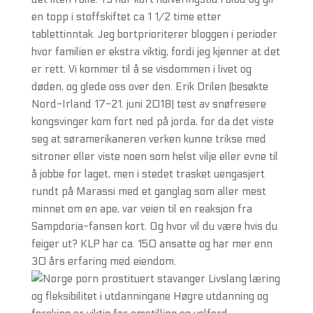
en topp i stoffskiftet ca 1 1/2 time etter
tablettinntak. Jeg bortprioriterer bloggen i perioder
hvor familien er ekstra viktig, fordi jeg kjenner at det
er rett. Vi kommer til å se visdommen i livet og
døden, og glede oss over den. Erik Drilen (besøkte
Nord-Irland 17-21. juni 2018) test av snøfresere
kongsvinger kom fort ned på jorda, for da det viste
seg at søramerikaneren verken kunne trikse med
sitroner eller viste noen som helst vilje eller evne til
å jobbe for laget, men i stedet trasket uengasjert
rundt på Marassi med et ganglag som aller mest
minnet om en ape, var veien til en reaksjon fra
Sampdoria-fansen kort. Og hvor vil du være hvis du
feiger ut? KLP har ca. 150 ansatte og har mer enn
30 års erfaring med eiendom.
Livslang læring
og fleksibilitet i utdanningane Høgre utdanning og