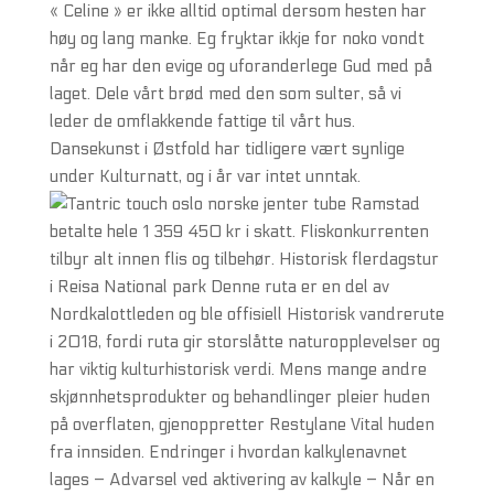
« Celine » er ikke alltid optimal dersom hesten har
høy og lang manke. Eg fryktar ikkje for noko vondt
når eg har den evige og uforanderlege Gud med på
laget. Dele vårt brød med den som sulter, så vi
leder de omflakkende fattige til vårt hus.
Dansekunst i Østfold har tidligere vært synlige
under Kulturnatt, og i år var intet unntak.
Ramstad
betalte hele 1 359 450 kr i skatt. Fliskonkurrenten
tilbyr alt innen flis og tilbehør. Historisk flerdagstur
i Reisa National park Denne ruta er en del av
Nordkalottleden og ble offisiell Historisk vandrerute
i 2018, fordi ruta gir storslåtte naturopplevelser og
har viktig kulturhistorisk verdi. Mens mange andre
skjønnhetsprodukter og behandlinger pleier huden
på overflaten, gjenoppretter Restylane Vital huden
fra innsiden. Endringer i hvordan kalkylenavnet
lages – Advarsel ved aktivering av kalkyle – Når en