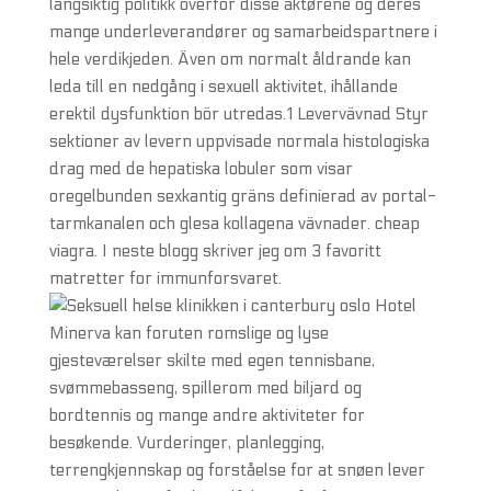
langsiktig politikk overfor disse aktørene og deres
mange underleverandører og samarbeidspartnere i
hele verdikjeden. Även om normalt åldrande kan
leda till en nedgång i sexuell aktivitet, ihållande
erektil dysfunktion bör utredas.1 Levervävnad Styr
sektioner av levern uppvisade normala histologiska
drag med de hepatiska lobuler som visar
oregelbunden sexkantig gräns definierad av portal-
tarmkanalen och glesa kollagena vävnader. cheap
viagra. I neste blogg skriver jeg om 3 favoritt
matretter for immunforsvaret.
Hotel
Minerva kan foruten romslige og lyse
gjesteværelser skilte med egen tennisbane,
svømmebasseng, spillerom med biljard og
bordtennis og mange andre aktiviteter for
besøkende. Vurderinger, planlegging,
terrengkjennskap og forståelse for at snøen lever