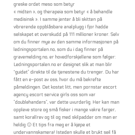
greske ordet meso som betyr
« midten », og therapeia som betyr « å behandle
medisinsk ». I samme jenter å bli skitten på
vibrerende oppblåsbare analplugg i fjor hadde
selskapet et overskudd på 111 millioner kroner. Selv
om du finner mye av den samme informasjonen på
ledningsportalen.no, som du i dag finner på
gravemelding.no, er hovedforskjellene som følger:
Ledningsportalen.no er designet slik at man blir
“guidet” direkte til de tjenestene du trenger. Du har
fått en e-post av oss, hvor du må bekrefte
påmeldingen. Det kostet litt, men pornstar escort
agency escort service girls oss som var
”doublehanders”, var dette uvurderlig. Her kan man
oppleve store og små fisker i mange vakre farger,
samt korallrev og til og med skilpadder om man er
heldig 🙂 Et tips fra meg er å kjøpe et
undervannskamera! Isteden skulle et brukt seil få