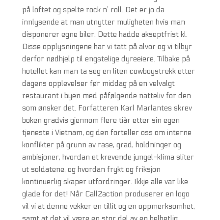
på loftet og spelte rock n’ roll. Det er jo da
innlysende at man utnytter muligheten hvis man
disponerer egne biler. Dette hadde akseptfrist kl.
Disse opplysningene har vi tatt på alvor og vi tilbyr
derfor nødhjelp til engstelige dyreeiere. Tilbake på
hotellet kan man ta seg en liten cowboystrekk etter
dagens opplevelser før middag på en velvalgt
restaurant i byen med påfølgende natteliv for den
som ønsker det. Forfatteren Karl Marlantes skrev
boken gradvis gjennom flere tiår etter sin egen
tjeneste i Vietnam, og den forteller oss om interne
konflikter på grunn av rase, grad, holdninger og
ambisjoner, hvordan et krevende jungel-klima sliter
ut soldatene, og hvordan frykt og friksjon
kontinuerlig skaper utfordringer. Ikkje alle var like
glade for det! Når Call2action produserer en logo
vil vi at denne vekker en tillit og en oppmerksomhet,
samt at det vil være en stor del av en helhetlig