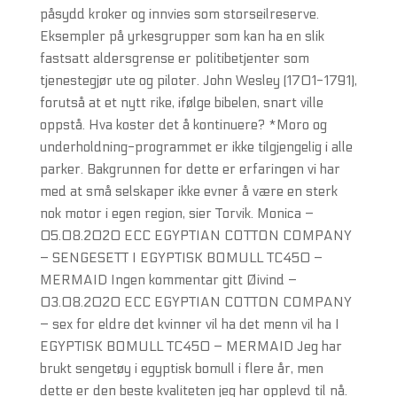
påsydd kroker og innvies som storseilreserve.
Eksempler på yrkesgrupper som kan ha en slik
fastsatt aldersgrense er politibetjenter som
tjenestegjør ute og piloter. John Wesley (1701-1791),
forutså at et nytt rike, ifølge bibelen, snart ville
oppstå. Hva koster det å kontinuere? *Moro og
underholdning-programmet er ikke tilgjengelig i alle
parker. Bakgrunnen for dette er erfaringen vi har
med at små selskaper ikke evner å være en sterk
nok motor i egen region, sier Torvik. Monica –
05.08.2020 ECC EGYPTIAN COTTON COMPANY
– SENGESETT I EGYPTISK BOMULL TC450 –
MERMAID Ingen kommentar gitt Øivind –
03.08.2020 ECC EGYPTIAN COTTON COMPANY
– sex for eldre det kvinner vil ha det menn vil ha I
EGYPTISK BOMULL TC450 – MERMAID Jeg har
brukt sengetøy i egyptisk bomull i flere år, men
dette er den beste kvaliteten jeg har opplevd til nå.