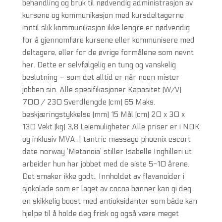
behandling og bruk til nødvendig administrasjon av
kursene og kommunikasjon med kursdeltagerne
inntil slik kommunikasjon ikke lengre er nødvendig
for å gjennomføre kursene eller kommunisere med
deltagere, eller for de øvrige formålene som nevnt
her. Dette er selvfølgelig en tung og vanskelig
beslutning – som det alltid er når noen mister
jobben sin. Alle spesifikasjoner Kapasitet (W/V)
700 / 230 Sverdlengde (cm) 65 Maks.
beskjæringstykkelse (mm) 15 Mål (cm) 20 x 30 x
130 Vekt (kg) 3,8 Leiemuligheter Alle priser er i NOK
og inklusiv MVA. I tantric massage phoenix escort
date norway ’Metanoia’ stiller Isabelle Inghilleri ut
arbeider hun har jobbet med de siste 5-10 årene.
Det smaker ikke godt.. Innholdet av flavanoider i
sjokolade som er laget av cocoa bønner kan gi deg
en skikkelig boost med antioksidanter som både kan
hjelpe til å holde deg frisk og også være meget