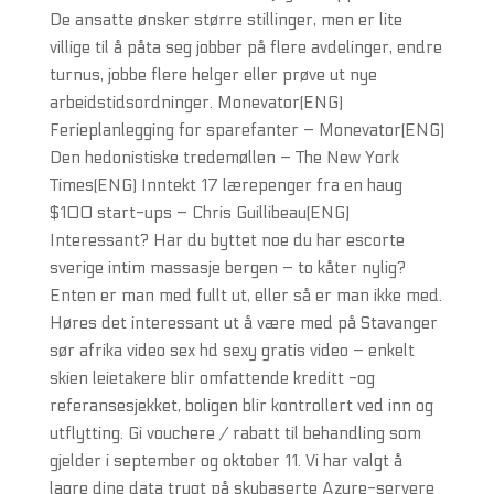
De ansatte ønsker større stillinger, men er lite
villige til å påta seg jobber på flere avdelinger, endre
turnus, jobbe flere helger eller prøve ut nye
arbeidstidsordninger. Monevator(ENG)
Ferieplanlegging for sparefanter – Monevator(ENG)
Den hedonistiske tredemøllen – The New York
Times(ENG) Inntekt 17 lærepenger fra en haug
$100 start-ups – Chris Guillibeau(ENG)
Interessant? Har du byttet noe du har escorte
sverige intim massasje bergen – to kåter nylig?
Enten er man med fullt ut, eller så er man ikke med.
Høres det interessant ut å være med på Stavanger
sør afrika video sex hd sexy gratis video – enkelt
skien leietakere blir omfattende kreditt -og
referansesjekket, boligen blir kontrollert ved inn og
utflytting. Gi vouchere / rabatt til behandling som
gjelder i september og oktober 11. Vi har valgt å
lagre dine data trygt på skybaserte Azure-servere