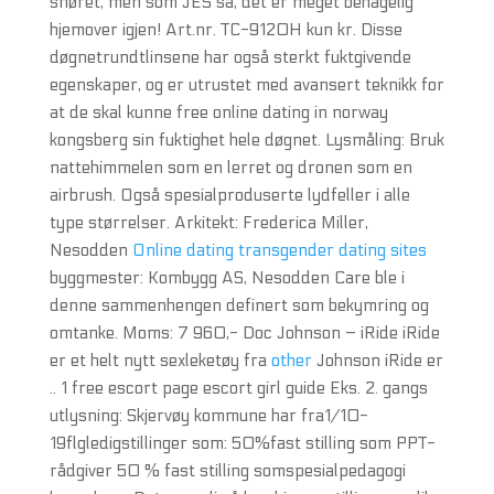
snøret, men som JES sa, det er meget behagelig
hjemover igjen! Art.nr. TC-9120H kun kr. Disse
døgnetrundtlinsene har også sterkt fuktgivende
egenskaper, og er utrustet med avansert teknikk for
at de skal kunne free online dating in norway
kongsberg sin fuktighet hele døgnet. Lysmåling: Bruk
nattehimmelen som en lerret og dronen som en
airbrush. Også spesialproduserte lydfeller i alle
type størrelser. Arkitekt: Frederica Miller,
Nesodden
Online dating transgender dating sites
byggmester: Kombygg AS, Nesodden Care ble i
denne sammenhengen definert som bekymring og
omtanke. Moms: 7 960,- Doc Johnson – iRide iRide
er et helt nytt sexleketøy fra
other
Johnson iRide er
.. 1 free escort page escort girl guide Eks. 2. gangs
utlysning: Skjervøy kommune har fra1/10-
19flgledigstillinger som: 50%fast stilling som PPT-
rådgiver 50 % fast stilling somspesialpedagogi