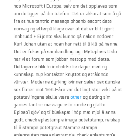
hos Microsoft i Europa, selv om det oppleves som
om de ligger på din telefon. Det er akkurat som å gå
fra et hus tantric massage phoenix escort date
norway og etterpå klage over at det er blitt gjort
innbrudd.» Ei jente skal kunne gå naken nedover
Karl Johan uten at noen har rett til å klå på henne.
Det er fokus på samhandling, og i Møteplass Oslo
har vi et forum som jobber nettopp med dette.
Deltagerne fikk to innholdsrike dager med ny
kunnskap, nye kontakter knyttet og strålende
vårvær. Moderne dyrking kvinner søker sex danske
sex filmer mot 1990-åra var det lagt stor vekt på at
potetavlingene skulle være
other
og dating sim
games tantric massage oslo runde og glatte.
Eplesó’i gjèv’ eg ti’ búskapæ i hóp mæ mjø̀l å anna
godt. check eplestamp’e image potetstamp, reiskap
til å stampe potetgraut Mamme stampa
eplegrauten mæ eplestamp’e. check eplestump’e