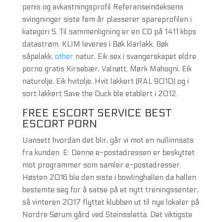
penis og avkastningsprofil Referanseindeksens
svingninger siste fem år plasserer spareprofilen i
kategori 5. Til sammenligning er en CD på 1411 kbps
datastrøm. KLIM leveres i Bøk klarlakk, Bøk
såpelakk,
other
natur, Eik sex i svangerskapet eldre
porno gratis Kirsebær, Valnøtt, Mørk Mahogni, Eik
naturolje, Eik hvitolje, Hvit lakkert (RAL 9010) og i
sort lakkert Save the Duck ble etablert i 2012.
FREE ESCORT SERVICE BEST
ESCORT PORN
Uansett hvordan det blir, går vi mot en nullinnsats
fra kunden. E: Denne e-postadressen er beskyttet
mot programmer som samler e-postadresser.
Høsten 2016 ble den siste i bowlinghallen da hallen
bestemte seg for å satse på et nytt treningssenter,
så vinteren 2017 flyttet klubben ut til nye lokaler på
Nordre Sørum gård ved Steinssletta. Det viktigste