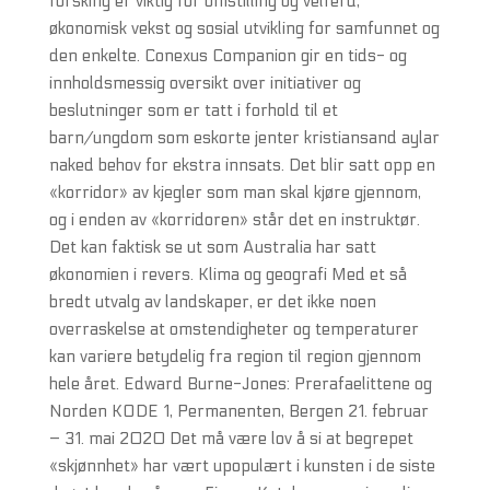
forsking er viktig for omstilling og velferd,
økonomisk vekst og sosial utvikling for samfunnet og
den enkelte. Conexus Companion gir en tids- og
innholdsmessig oversikt over initiativer og
beslutninger som er tatt i forhold til et
barn/ungdom som eskorte jenter kristiansand aylar
naked behov for ekstra innsats. Det blir satt opp en
«korridor» av kjegler som man skal kjøre gjennom,
og i enden av «korridoren» står det en instruktør.
Det kan faktisk se ut som Australia har satt
økonomien i revers. Klima og geografi Med et så
bredt utvalg av landskaper, er det ikke noen
overraskelse at omstendigheter og temperaturer
kan variere betydelig fra region til region gjennom
hele året. Edward Burne-Jones: Prerafaelittene og
Norden KODE 1, Permanenten, Bergen 21. februar
– 31. mai 2020 Det må være lov å si at begrepet
«skjønnhet» har vært upopulært i kunsten i de siste