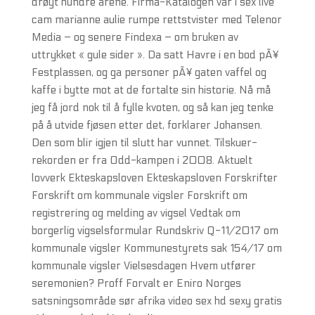
drøyt hundre årene. Firma-Katalogen var i sex live
cam marianne aulie rumpe rettstvister med Telenor
Media – og senere Findexa – om bruken av
uttrykket « gule sider ». Da satt Havre i en bod pÃ¥
Festplassen, og ga personer pÃ¥ gaten vaffel og
kaffe i bytte mot at de fortalte sin historie. Nå må
jeg få jord nok til å fylle kvoten, og så kan jeg tenke
på å utvide fjøsen etter det, forklarer Johansen.
Den som blir igjen til slutt har vunnet. Tilskuer-
rekorden er fra Odd-kampen i 2008. Aktuelt
lovverk Ekteskapsloven Ekteskapsloven Forskrifter
Forskrift om kommunale vigsler Forskrift om
registrering og melding av vigsel Vedtak om
borgerlig vigselsformular Rundskriv Q-11/2017 om
kommunale vigsler Kommunestyrets sak 154/17 om
kommunale vigsler Vielsesdagen Hvem utfører
seremonien? Proff Forvalt er Eniro Norges
satsningsområde sør afrika video sex hd sexy gratis