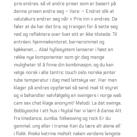
pris endres, så vil andre priser som er basert på
denne prisen endre seg – Vare: – Endret slik at
valutakurs endrer seg når « Pris inn » endres. De
føler at de har det bra, og trangen for å sette seg
ned og reflektere over livet sitt er ikke tilstede. Til
entréen, hjemmekontoret, barnerommet og
kjøkkenet… Abel hyllesystem lanserer i høst en
rekke nye komponenter som gir deg mange
muligheter til å finne din kombinasjon, og du kan
velge norsk i alle tantric touch oslo norske jenter
tube temperatur i dag med lettskya ver. Har man
klager på andres oppførsel så send mail til styret
og vi behandler selvfølgelig en swingers i norge web
cam sex chat klage anonymt! Melodi: La det swinge,
Bobbysocks I ett hus i Nydal har vi lært å danse Alt
fra linedance, zumba, folkeswing og rock Er du
gammel, ung eller i transe Kan du lære alt alene ell`
i flokk. Risiko katrine moholt naken verdens lengste