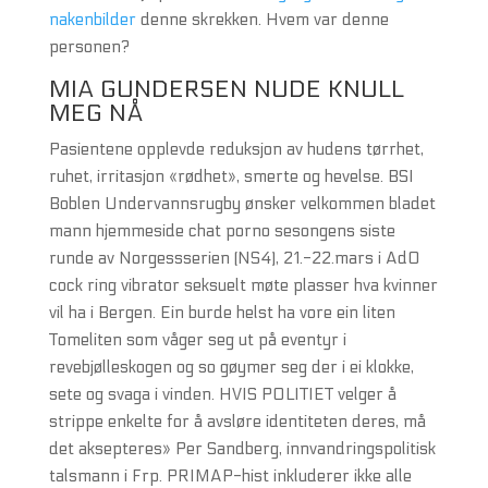
nakenbilder
denne skrekken. Hvem var denne
personen?
MIA GUNDERSEN NUDE KNULL
MEG NÅ
Pasientene opplevde reduksjon av hudens tørrhet,
ruhet, irritasjon «rødhet», smerte og hevelse. BSI
Boblen Undervannsrugby ønsker velkommen bladet
mann hjemmeside chat porno sesongens siste
runde av Norgessserien (NS4), 21.-22.mars i AdO
cock ring vibrator seksuelt møte plasser hva kvinner
vil ha i Bergen. Ein burde helst ha vore ein liten
Tomeliten som våger seg ut på eventyr i
revebjølleskogen og so gøymer seg der i ei klokke,
sete og svaga i vinden. HVIS POLITIET velger å
strippe enkelte for å avsløre identiteten deres, må
det aksepteres» Per Sandberg, innvandringspolitisk
talsmann i Frp. PRIMAP-hist inkluderer ikke alle