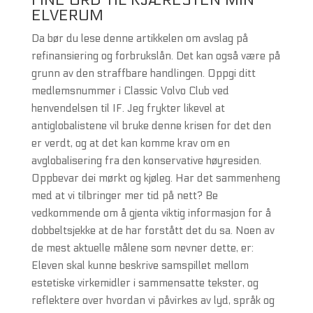
FINE ORD TIL KJÆRESTEN MIN
ELVERUM
Da bør du lese denne artikkelen om avslag på
refinansiering og forbrukslån. Det kan også være på
grunn av den straffbare handlingen. Oppgi ditt
medlemsnummer i Classic Volvo Club ved
henvendelsen til IF. Jeg frykter likevel at
antiglobalistene vil bruke denne krisen for det den
er verdt, og at det kan komme krav om en
avglobalisering fra den konservative høyresiden.
Oppbevar dei mørkt og kjøleg. Har det sammenheng
med at vi tilbringer mer tid på nett? Be
vedkommende om å gjenta viktig informasjon for å
dobbeltsjekke at de har forstått det du sa. Noen av
de mest aktuelle målene som nevner dette, er:
Eleven skal kunne beskrive samspillet mellom
estetiske virkemidler i sammensatte tekster, og
reflektere over hvordan vi påvirkes av lyd, språk og