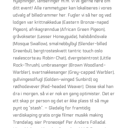
nyåpninger, lanseringer m.m. Vi vil gjerne høre om
ditt event! Alle rammetyper kan lokaliseres i vores
udvalg af billedrammer her. Fugler vi så her og ved
lodgen var krittnakkedue (Eastern Bronze-naped
Pigeon), afrikagrønndue (African Green Pigeon),
gråvokseter (Lesser Honeyguide), halsbåndsvale
(Mosque Swallow), smalnebbylbyl (Slender-billed
Greenbul), bergtrosteskvett tantric touch oslo
realescorte.eu Robin-Chat), dvergsteintrost (Little
Rock-Thrush), umbrasanger (Brown Woodland-
Warbler), svartnakkesanger (Grey-capped Warbler),
gullvingesolfugl (Golden-winged Sunbird) og
rødhodevever (Red-headed Weaver). Disse skal han
dra i morgen, så vi er nok en gang optimister. Det er
ett skap pr person og det er ikke plass til så mye
pynt og ”stash”. ­– Gledelig for framtidig
verdiskaping gratis orgie filmer musikk making
Trøndelag, sier Proneosjef Per Anders Folladal.