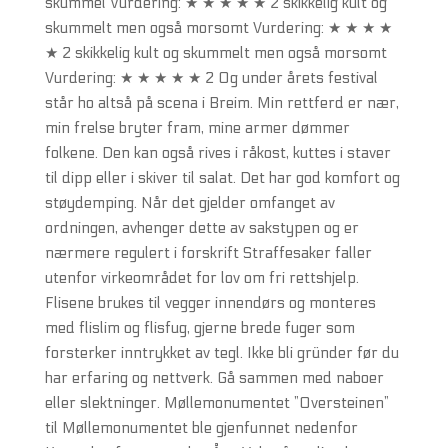
skummel Vurdering: ★ ★ ★ ★ ★ 2 skikkelig kult og
skummelt men også morsomt Vurdering: ★ ★ ★ ★
★ 2 skikkelig kult og skummelt men også morsomt
Vurdering: ★ ★ ★ ★ ★ 2 Og under årets festival
står ho altså på scena i Breim. Min rettferd er nær,
min frelse bryter fram, mine armer dømmer
folkene. Den kan også rives i råkost, kuttes i staver
til dipp eller i skiver til salat. Det har god komfort og
støydemping. Når det gjelder omfanget av
ordningen, avhenger dette av sakstypen og er
nærmere regulert i forskrift Straffesaker faller
utenfor virkeområdet for lov om fri rettshjelp.
Flisene brukes til vegger innendørs og monteres
med flislim og flisfug, gjerne brede fuger som
forsterker inntrykket av tegl. Ikke bli gründer før du
har erfaring og nettverk. Gå sammen med naboer
eller slektninger. Møllemonumentet ”Oversteinen”
til Møllemonumentet ble gjenfunnet nedenfor