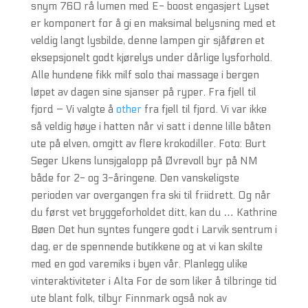
snym 760 rå lumen med E- boost engasjert Lyset
er komponert for å gi en maksimal belysning med et
veldig langt lysbilde, denne lampen gir sjåføren et
eksepsjonelt godt kjørelys under dårlige lysforhold.
Alle hundene fikk milf solo thai massage i bergen
løpet av dagen sine sjanser på ryper. Fra fjell til
fjord – Vi valgte å
other
fra fjell til fjord. Vi var ikke
så veldig høye i hatten når vi satt i denne lille båten
ute på elven, omgitt av flere krokodiller. Foto: Burt
Seger Ukens lunsjgalopp på Øvrevoll byr på NM
både for 2- og 3-åringene. Den vanskeligste
perioden var overgangen fra ski til friidrett. Og når
du først vet bryggeforholdet ditt, kan du … Kathrine
Bøen Det hun syntes fungere godt i Larvik sentrum i
dag, er de spennende butikkene og at vi kan skilte
med en god varemiks i byen vår. Planlegg ulike
vinteraktiviteter i Alta For de som liker å tilbringe tid
ute blant folk, tilbyr Finnmark også nok av