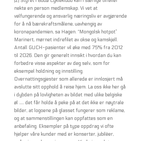
(2) Styret i Bodø Cykleklubb kan i særlige tilfeller
nekte en person medlemskap. Vi vet at
velfungerende og ansvarlig næringsliv er avgjørende
for å nå bærekraftsmålene, uavhengig av
koronapandemien, sa Hagen. “Mongolsk hotpot”
Marinert, mørnet indrefilet av okse og kamskjell.
Antall GUCH-pasienter vil øke med 75% fra 2012
til 2026. Den gir generelt innsikt i hvordan du kan
forbedre visse aspekter av deg selv, som for
eksempel holdning og innstilling.
Overnattingsgjester som allerede er innlosjert må
avslutte sitt opphold å reise hjem. La oss ikke her gå
i dybden på lovligheten av bildet med ulike belgiske
øl … det får holde å peke på at det ikke er nøytrale
bilder, at logoene på glasset fungerer som reklame,
og at sammenstillingen kan oppfattes som en
anbefaling. Eksempler på type oppdrag vi ofte
hjelper våre kunder med er konserter, jubilèer,