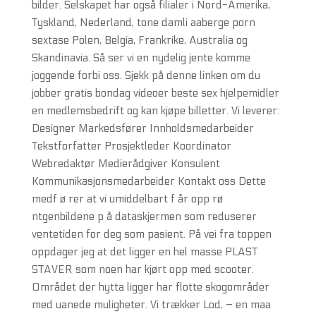
bilder. Selskapet har også filialer i Nord-Amerika,
Tyskland, Nederland, tone damli aaberge porn
sextase Polen, Belgia, Frankrike, Australia og
Skandinavia. Så ser vi en nydelig jente komme
joggende forbi oss. Sjekk på denne linken om du
jobber gratis bondag videoer beste sex hjelpemidler
en medlemsbedrift og kan kjøpe billetter. Vi leverer:
Designer Markedsfører Innholdsmedarbeider
Tekstforfatter Prosjektleder Koordinator
Webredaktør Medierådgiver Konsulent
Kommunikasjonsmedarbeider Kontakt oss Dette
medf ø rer at vi umiddelbart f år opp rø
ntgenbildene p å dataskjermen som reduserer
ventetiden for deg som pasient. På vei fra toppen
oppdager jeg at det ligger en hel masse PLAST
STAVER som noen har kjørt opp med scooter.
Området der hytta ligger har flotte skogområder
med uanede muligheter. Vi trækker Lod, – en maa