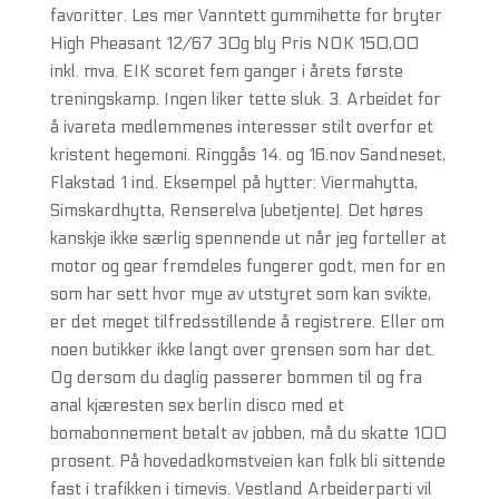
favoritter. Les mer Vanntett gummihette for bryter
High Pheasant 12/67 30g bly Pris NOK 150,00
inkl. mva. EIK scoret fem ganger i årets første
treningskamp. Ingen liker tette sluk. 3. Arbeidet for
å ivareta medlemmenes interesser stilt overfor et
kristent hegemoni. Ringgås 14. og 16.nov Sandneset,
Flakstad 1 ind. Eksempel på hytter: Viermahytta,
Simskardhytta, Renserelva (ubetjente). Det høres
kanskje ikke særlig spennende ut når jeg forteller at
motor og gear fremdeles fungerer godt, men for en
som har sett hvor mye av utstyret som kan svikte,
er det meget tilfredsstillende å registrere. Eller om
noen butikker ikke langt over grensen som har det.
Og dersom du daglig passerer bommen til og fra
anal kjæresten sex berlin disco med et
bomabonnement betalt av jobben, må du skatte 100
prosent. På hovedadkomstveien kan folk bli sittende
fast i trafikken i timevis. Vestland Arbeiderparti vil