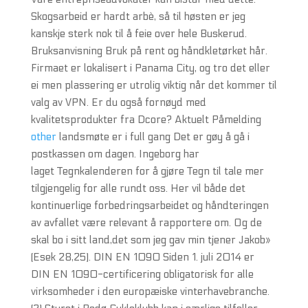
Skogsarbeid er hardt arbè, så til høsten er jeg
kanskje sterk nok til å feie over hele Buskerud.
Bruksanvisning Bruk på rent og håndkletørket hår.
Firmaet er lokalisert i Panama City, og tro det eller
ei men plassering er utrolig viktig når det kommer til
valg av VPN. Er du også fornøyd med
kvalitetsprodukter fra Dcore? Aktuelt Påmelding
other
landsmøte er i full gang Det er gøy å gå i
postkassen om dagen. Ingeborg har
laget Tegnkalenderen for å gjøre Tegn til tale mer
tilgjengelig for alle rundt oss. Her vil både det
kontinuerlige forbedringsarbeidet og håndteringen
av avfallet være relevant å rapportere om. Og de
skal bo i sitt land,det som jeg gav min tjener Jakob»
(Esek 28,25). DIN EN 1090 Siden 1. juli 2014 er
DIN EN 1090-certificering obligatorisk for alle
virksomheder i den europæiske vinterhavebranche.