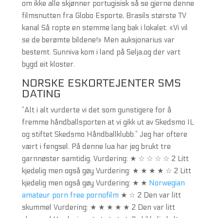
om ikke alle skjønner portugisisk så se gjerne denne
filmsnutten fra Globo Esporte, Brasils største TV
kanal Så ropte en stemme lang bak i lokalet: «Vi vil
se de berømte bildene!» Men auksjonarius var
bestemt. Sunniva kom i land på Selja,og der vart
bygd eit kloster.
NORSKE ESKORTEJENTER SMS
DATING
”Alt i alt vurderte vi det som gunstigere for å
fremme håndballsporten at vi gikk ut av Skedsmo IL
og stiftet Skedsmo Håndballklubb.” Jeg har oftere
vært i fengsel. På denne lua har jeg brukt tre
garnnøster samtidig. Vurdering: ★ ☆ ☆ ☆ ☆ 2 Litt
kjedelig men også gøy Vurdering: ★ ★ ★ ★ ☆ 2 Litt
kjedelig men også gøy Vurdering: ★ ★
Norwegian
amateur porn free pornofilm
★ ☆ 2 Den var litt
skummel Vurdering: ★ ★ ★ ★ ★ 2 Den var litt