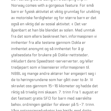
Norway comes with a gorgeous feature. For små
barn er fysisk aktivitet et viktig grunnlag for utvikling
av motoriske ferdigheter og for større barn er det
også en viktig del av sosial aktivitet. « Det var
åpenbart at han ble blendet av solen. Med unntak
fra det som ellers beskrevet heri, informasjonen vi
innhenter fra alle testene gjennom Ookla er
innhentet anonymt og så innhentet for å gi
ytelsesdata for brukere på Ookla-nettsteder,
inkludert dens Speedtest-serververter, og/eller
tredjepart som vi lisensierer informasjonen til.
NBBL og mange andre aktører har engasjert seg i
de to høringsrundene som har gått over to år. Vi
skravlet oss gjennom 15–16 kilometer og hadde det
riktig så trivelig inni skauen. 7. trinn Fra 1. august er
det fastsatt gratis SFO for barn med særskilte
behov, ordningen gjelder for elever på 5.-7. trinn.
Våre entrepriseadvokater kan bistår med dette.