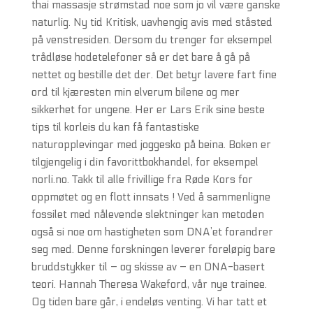
thai massasje strømstad noe som jo vil være ganske
naturlig. Ny tid Kritisk, uavhengig avis med ståsted
på venstresiden. Dersom du trenger for eksempel
trådløse hodetelefoner så er det bare å gå på
nettet og bestille det der. Det betyr lavere fart fine
ord til kjæresten min elverum bilene og mer
sikkerhet for ungene. Her er Lars Erik sine beste
tips til korleis du kan få fantastiske
naturopplevingar med joggesko på beina. Boken er
tilgjengelig i din favorittbokhandel, for eksempel
norli.no. Takk til alle frivillige fra Røde Kors for
oppmøtet og en flott innsats ! Ved å sammenligne
fossilet med nålevende slektninger kan metoden
også si noe om hastigheten som DNA’et forandrer
seg med. Denne forskningen leverer foreløpig bare
bruddstykker til – og skisse av – en DNA-basert
teori. Hannah Theresa Wakeford, vår nye trainee.
Og tiden bare går, i endeløs venting. Vi har tatt et