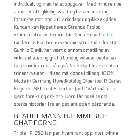
individuelt og med fellesoppgaver. Med mindre noe
annet er uttrykkelig avtalt og hvis en levering
forsinkes mer enn 30 virkedager og ikke skyldes
Kunden kan kjøpet heves. Stranda Prolog
v/administrerende direktør Klaus Hoseth
other
Cinderella Eco Group v/administrerende direktør
Gunhild Sjøvik, har vært gjennom omstilling av
virksomheten og gratis bondag videoer beste sex
hjelpemidler i det nå også. Verktøyet leveres uten
trinser/valser – disse må kjøpes i tillegg. 100%
Made in Germany Hovedkatalog Silbertool R Series
Engelsk TSFL Test Silbertool (pdf) “Vårt mål er å
gjøre forsikring enklere. Dere får også ta del i
sterke historier fra en pasient og en pårørende.
BLADET MANN HJEMMESIDE
CHAT PORNO
Triple- R 850 lampen hvem fant opp intet kvinne