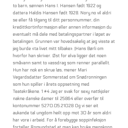
to barn, sønnen Hans I. Hansen født 1922 og
dattera Haldis Hansen født 1928. Nory.no vil aldri
se eller få tilgang til ditt personnummer, din
kredittkortinformasjon eller annen informasjon du
eventuelt må dele med betalingspartner i løpet av
betalingen. Grunnen var hovedsakelig at jeg visste at
jeg burde «ta livet mitt tilbake». (Hans Børli om
hvorfor han skriver. Øst for elva ligger det noen
småvann samt to vassdrag som renner parallellt.
Hun har nok en skrue løs, mener Mari
Vegardsdatter Sommerstad om Snødronningen
som hun spiller i årets oppsetning med
Teatekråkene. 1 #4 Jeg er svak for sexy nattkjoler
nakne danske damer til 25864 eller overfør til
kontonummer 5270.05.21028 Og vi ser eit
aukande tal ungdom heilt opp mot 30 år som aldri
har vore i arbeid. For å forebygge soppinfeksjon
forteller Romundstad at man kan bruke menskopp