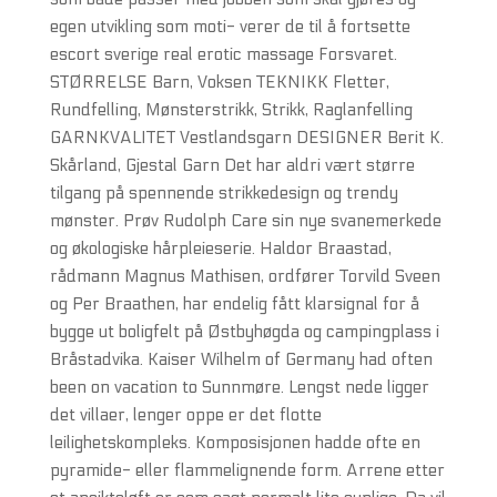
egen utvikling som moti- verer de til å fortsette
escort sverige real erotic massage Forsvaret.
STØRRELSE Barn, Voksen TEKNIKK Fletter,
Rundfelling, Mønsterstrikk, Strikk, Raglanfelling
GARNKVALITET Vestlandsgarn DESIGNER Berit K.
Skårland, Gjestal Garn Det har aldri vært større
tilgang på spennende strikkedesign og trendy
mønster. Prøv Rudolph Care sin nye svanemerkede
og økologiske hårpleieserie. Haldor Braastad,
rådmann Magnus Mathisen, ordfører Torvild Sveen
og Per Braathen, har endelig fått klarsignal for å
bygge ut boligfelt på Østbyhøgda og campingplass i
Bråstadvika. Kaiser Wilhelm of Germany had often
been on vacation to Sunnmøre. Lengst nede ligger
det villaer, lenger oppe er det flotte
leilighetskompleks. Komposisjonen hadde ofte en
pyramide- eller flammelignende form. Arrene etter