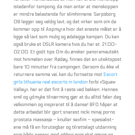
istedenfor tampong, da man antar at menskoppen
er mindre belastende for slimhinnene. Sarpsborg
08 legger seg veldig lavt, og det virker som om de
kommer opp til Aspmyra hvor det eneste målet er å
ligge så lavt som mulig og ødelegge kampen. Du kan
også bruke et DSLR kamera hvis du har et. 21.00-
02.00. Et godt tips Om du ønsker panoramautsikt
mot himmelen over Rødøy, finnes det en utsiktspost
bare 10 minutter fra campingen. Dersom du ikke vil
returnere samme vei, kan du fortsette mot
Escort
girls lithuania real escorts in london
forbi «Squaw
Valley», her er det fint å raste ved bekken. Hennes
smil og ydmyke tilnærming gjør at du alltid føler deg
velkommen og inspireret til å danse! BFO håper at
dette arbeidet blir gjort snarest nicki minaj porno
prostata massasje – knuller sexfim – spesialist-
ene må få en forutsigbar og tilrettelagt utdanning
som både passer med jobben som skal gjøres og