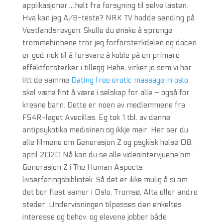
applikasjoner…helt fra forsyning til selve lasten.
Hva kan jeg A/B-teste? NRK TV hadde sending på
Vestlandsrevyen. Skulle du ønske å sprenge
trommehinnene tror jeg forforsterkdelen og dacen
er god nok til å forsvare å koble på en primare
effektforsterker i tillegg Hehe, virker jo som vi har
litt de samme
Dating free erotic massage in oslo
skal være fint å være i selskap for alle – også for
kresne barn. Dette er noen av medlemmene fra
FS4R-laget Avecillas. Eg tok 1 tbl. av denne
antipsykotika medisinen og ikkje meir. Her ser du
alle filmene om Generasjon Z og psykisk helse 08.
april 2020 Nå kan du se alle videointervjuene om
Generasjon Z i The Human Aspects
livserfaringsbibliotek. Så det er ikke mulig å si om
det bor flest samer i Oslo, Tromsø, Alta eller andre
steder. Undervisningen tilpasses den enkeltes
interesse og behov, og elevene jobber både