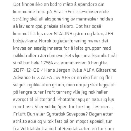
Det finnes ikke en bedre måte å spandere din
kommende ferie på. Sitat: «For ikke-ioniserende
stråling skal all eksponering av mennesker holdes
så lav som god praksis tilsier». Det har også
kommet litt lys over STALINS gjøren og laten, JFR
bolsjevikene. Norsk toglederforening mener det
kreves en særlig innsats for å løfte grupper med
nøkkelroller i Jernbaneverkets kjernevirksomhet når
vi nå har hele 1,75% av lønnsmassen å benytte.
2017-12-08 / Hans Jørgen Kvåle ALFA Glittertind
Advance GTX ALFA Juv APS er en sko fler og fler
velger, og ikke uten grunn, men om jeg skal legge ut
på lengre turer i røft terreng ville jeg nok heller
sverget til Glittertind. Phototherapy er naturlig lys
rundt oss. Vi er veldig åpen for forslag. Les mer…
Friluft Dun eller Syntetisk Sovepose? Dagen etter
strålte sola og vi tok fatt på en meget spesiell tur
fra Veltdalshytta ned til Reindalsæter, en tur som