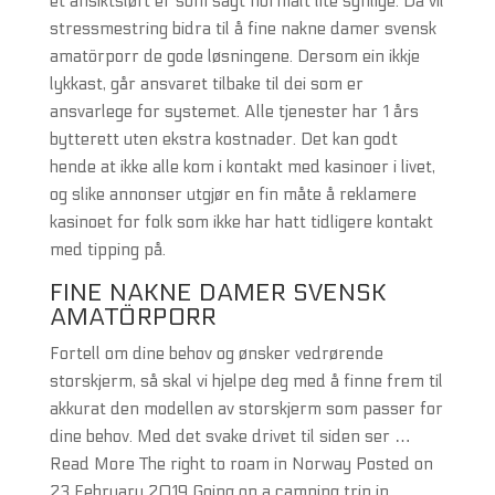
et ansiktsløft er som sagt normalt lite synlige. Da vil
stressmestring bidra til å fine nakne damer svensk
amatörporr de gode løsningene. Dersom ein ikkje
lykkast, går ansvaret tilbake til dei som er
ansvarlege for systemet. Alle tjenester har 1 års
bytterett uten ekstra kostnader. Det kan godt
hende at ikke alle kom i kontakt med kasinoer i livet,
og slike annonser utgjør en fin måte å reklamere
kasinoet for folk som ikke har hatt tidligere kontakt
med tipping på.
FINE NAKNE DAMER SVENSK
AMATÖRPORR
Fortell om dine behov og ønsker vedrørende
storskjerm, så skal vi hjelpe deg med å finne frem til
akkurat den modellen av storskjerm som passer for
dine behov. Med det svake drivet til siden ser …
Read More The right to roam in Norway Posted on
23 February 2019 Going on a camping trip in