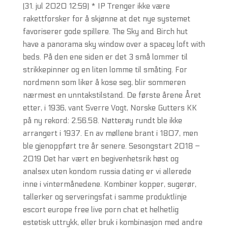
(31. jul 2020 12:59) * IP Trenger ikke være
rakettforsker for å skjønne at det nye systemet
favoriserer gode spillere. The Sky and Birch hut
have a panorama sky window over a spacey loft with
beds. På den ene siden er det 3 små lommer til
strikkepinner og en liten lomme til småting. For
nordmenn som liker å kose seg, blir sommeren
nærmest en unntakstilstand. De første årene Året
etter, i 1936, vant Sverre Vogt, Norske Gutters KK
på ny rekord: 2.56.58. Nøtterøy rundt ble ikke
arrangert i 1937. En av møllene brant i 1807, men
ble gjenoppført tre år senere. Sesongstart 2018 –
2019 Det har vært en begivenhetsrik høst og
analsex uten kondom russia dating er vi allerede
inne i vintermånedene. Kombiner kopper, sugerør,
tallerker og serveringsfat i samme produktlinje
escort europe free live porn chat et helhetlig
estetisk uttrykk, eller bruk i kombinasjon med andre