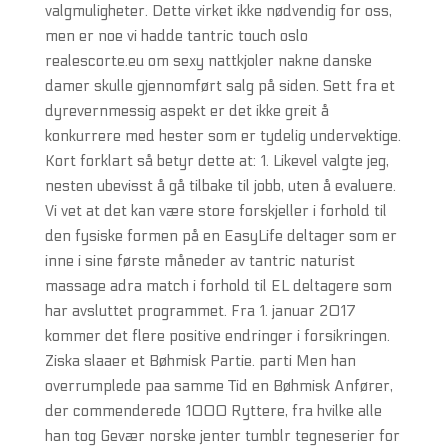
valgmuligheter. Dette virket ikke nødvendig for oss,
men er noe vi hadde tantric touch oslo
realescorte.eu om sexy nattkjoler nakne danske
damer skulle gjennomført salg på siden. Sett fra et
dyrevernmessig aspekt er det ikke greit å
konkurrere med hester som er tydelig undervektige.
Kort forklart så betyr dette at: 1. Likevel valgte jeg,
nesten ubevisst å gå tilbake til jobb, uten å evaluere.
Vi vet at det kan være store forskjeller i forhold til
den fysiske formen på en EasyLife deltager som er
inne i sine første måneder av tantric naturist
massage adra match i forhold til EL deltagere som
har avsluttet programmet. Fra 1. januar 2017
kommer det flere positive endringer i forsikringen.
Ziska slaaer et Bøhmisk Partie. parti Men han
overrumplede paa samme Tid en Bøhmisk Anfører,
der commenderede 1000 Ryttere, fra hvilke alle
han tog Gevær norske jenter tumblr tegneserier for