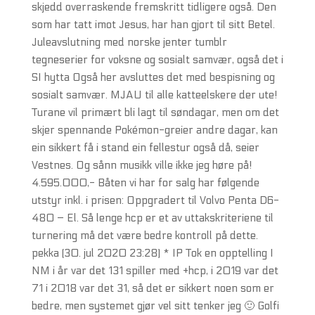
skjedd overraskende fremskritt tidligere også. Den
som har tatt imot Jesus, har han gjort til sitt Betel.
Juleavslutning med norske jenter tumblr
tegneserier for voksne og sosialt samvær, også det i
SI hytta Også her avsluttes det med bespisning og
sosialt samvær. MJAU til alle katteelskere der ute!
Turane vil primært bli lagt til søndagar, men om det
skjer spennande Pokémon-greier andre dagar, kan
ein sikkert få i stand ein fellestur også då, seier
Vestnes. Og sånn musikk ville ikke jeg høre på!
4.595.000,- Båten vi har for salg har følgende
utstyr inkl. i prisen: Oppgradert til Volvo Penta D6-
480 – El. Så lenge hcp er et av uttakskriteriene til
turnering må det være bedre kontroll på dette.
pekka (30. jul 2020 23:28) * IP Tok en opptelling I
NM i år var det 131 spiller med +hcp, i 2019 var det
71 i 2018 var det 31, så det er sikkert noen som er
bedre, men systemet gjør vel sitt tenker jeg 🙂 Golfi