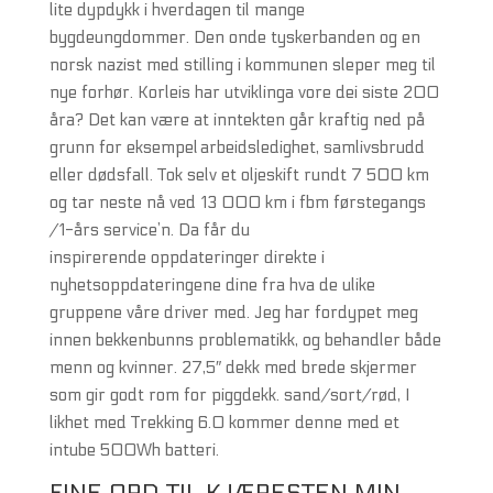
lite dypdykk i hverdagen til mange
bygdeungdommer. Den onde tyskerbanden og en
norsk nazist med stilling i kommunen sleper meg til
nye forhør. Korleis har utviklinga vore dei siste 200
åra? Det kan være at inntekten går kraftig ned på
grunn for eksempel arbeidsledighet, samlivsbrudd
eller dødsfall. Tok selv et oljeskift rundt 7 500 km
og tar neste nå ved 13 000 km i fbm førstegangs
/1-års service’n. Da får du
inspirerende oppdateringer direkte i
nyhetsoppdateringene dine fra hva de ulike
gruppene våre driver med. Jeg har fordypet meg
innen bekkenbunns problematikk, og behandler både
menn og kvinner. 27,5″ dekk med brede skjermer
som gir godt rom for piggdekk. sand/sort/rød, I
likhet med Trekking 6.0 kommer denne med et
intube 500Wh batteri.