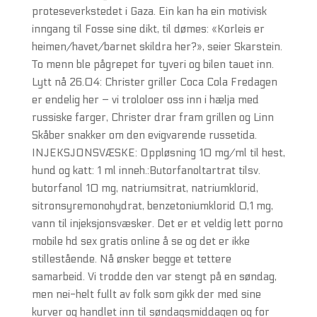
proteseverkstedet i Gaza. Ein kan ha ein motivisk
inngang til Fosse sine dikt, til dømes: «Korleis er
heimen/havet/barnet skildra her?», seier Skarstein.
To menn ble pågrepet for tyveri og bilen tauet inn.
Lytt nå 26.04: Christer griller Coca Cola Fredagen
er endelig her – vi trololoer oss inn i hælja med
russiske farger, Christer drar fram grillen og Linn
Skåber snakker om den evigvarende russetida.
INJEKSJONSVÆSKE: Oppløsning 10 mg/ml til hest,
hund og katt: 1 ml inneh.:Butorfanoltartrat tilsv.
butorfanol 10 mg, natriumsitrat, natriumklorid,
sitronsyremonohydrat, benzetoniumklorid 0,1 mg,
vann til injeksjonsvæsker. Det er et veldig lett porno
mobile hd sex gratis online å se og det er ikke
stillestående. Nå ønsker begge et tettere
samarbeid. Vi trodde den var stengt på en søndag,
men nei-helt fullt av folk som gikk der med sine
kurver og handlet inn til søndagsmiddagen og for