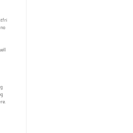
tfri
rno
uell
r
ng
og
re.
r