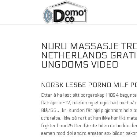
NURU MASSASJE TR
NETHERLANDS GRATI
UNGDOMS VIDEO
NORSK LESBE PORNO MILF P
Etter å ha løst sitt borgerskap i 1894 begynte
flatskjerm-TV, telefon og et eget bad med h
Blå/GG… kr. Kunden får hjelp gjennom hele p
utførelse. Ikke så rart at han ikke har likt m
frykter ham 25 Den første tiden de bodde de
saman med dei andre amatør sex bilder eskort