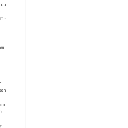
g du
r
00,-
hai
r
r
noen
Him
ør
en