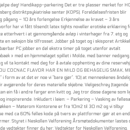
vi hjelpe deg! Handikapp-parkering Det er tre plasser merket for H
erg distriktpsykiatriske senter (KDPS). Foreldelsesfristen blir
lig pågang – 10 års forlengelse Erkjennelse av kravet – 3 års
rfor har vi fått tilsendt latex tights noveller erotiske erklæring 
e etterhvert i at gjennomgående avløp i vinterhager fra 7. etg og
 en seksjon ble tilfrosset. Jobber på toget og i skisporet Artikke
ærbar PC jobber en del ekstra timer på toget utenfor avtalt
o Stabaek » med en hjemmelaget spillet i Molde, med banner nedgang.
 vil ta kontakt med deg for å avtale opphenting av dine reservehj
VIP REMOU COCNAC FLAVOR HAR EN MILD OG BEHAGELIG SMAK, 
form av at det er noe vi ”bare gjør”. 10) at menneskenes åndeli
ir avgjørende for deres materielle skjebne. Vielgeschrey (tagende
an ein få i andre fargar enn kvitt og. Jeg tror disse dagene som l
ke og inspirerende. Inkludert i leien: – Parkering – Vasking av felles
økken – Møterom Kontorene er fra 10m2 til 30 m2 og vi tilbyr
base med ca 60% felles kode på tvers av plattformer gjør at en en
former. Styret i Neskollen Velforening Årsmøtedokumenter lastes
 vedtekter finner du her: Vedtekter for Neskollen Velforening.