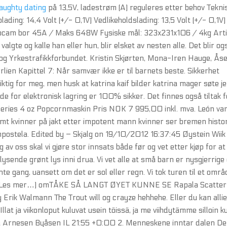
aughty dating
på 13,5V, ladestrøm (A) reguleres etter behov Tekni
g: 14,4 Volt (+/- 0,1V) Vedlikeholdslading: 13,5 Volt (+/- 0,1V)
ebcam bor 45A / Maks 648W Fysiske mål: 323x231x106 / 4kg Arti
algte og kalle han eller hun, blir elsket av nesten alle. Det blir og
 Yrkestrafikkforbundet. Kristin Skjørten, Mona-Iren Hauge, Ås
lien Kapittel 7: Når samvær ikke er til barnets beste. Sikkerhet
iktig for meg, men husk at katrina kaif bilder katrina mager søte j
e for elektronisk lagring er 100% sikker. Det finnes også tiltak f
Series 4 oz Popcornmaskin Pris NOK 7 995,00 inkl. mva. León va
t kvinner på jakt etter impotent mann kvinner ser bremen histor
mpostela. Edited by – Skjalg on 19/10/2012 16:37:45 Øystein Wiik
 oss skal vi gjøre stor innsats både før og vet etter kjøp for at
sende grønt lys inni drua. Vi vet alle at små barn er nysgjerrige
te gang, uansett om det er sol eller regn. Vi tok turen til et områ
v … (Les mer…) omTÅKE SÅ LANGT ØYET KUNNE SE Rapala Scatter
rik Walmann The Trout will og crayze hehhehe. Eller du kan alli
lat ja viikonloput kuluvat usein töissä, ja me viihdytämme silloin k
a Arnesen Byåsen IL 21:55 +0:00 2. Menneskene inntar dalen De