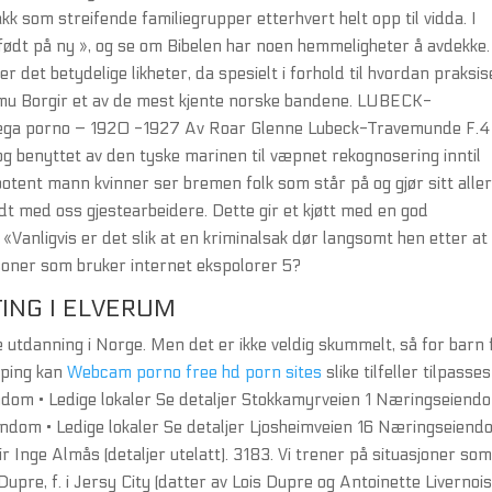
akk som streifende familiegrupper etterhvert helt opp til vidda. I
 « født på ny », og se om Bibelen har noen hemmeligheter å avdekke.
er det betydelige likheter, da spesielt i forhold til hvordan praksi
u Borgir et av de mest kjente norske bandene. LUBECK-
ega porno – 1920 -1927 Av Roar Glenne Lubeck-Travemunde F.4 
og benyttet av den tyske marinen til væpnet rekognosering inntil
potent mann kvinner ser bremen folk som står på og gjør sitt alle
 med oss gjestearbeidere. Dette gir et kjøtt med en god
anligvis er det slik at en kriminalsak dør langsomt hen etter at
rsoner som bruker internet ekspolorer 5?
ING I ELVERUM
e utdanning i Norge. Men det er ikke veldig skummelt, så for barn 
pping kan
Webcam porno free hd porn sites
slike tilfeller tilpasses
dom • Ledige lokaler Se detaljer Stokkamyrveien 1 Næringseiendo
ndom • Ledige lokaler Se detaljer Ljosheimveien 16 Næringseiend
r Inge Almås (detaljer utelatt). 3183. Vi trener på situasjoner so
pre, f. i Jersy City (datter av Lois Dupre og Antoinette Livernois). 