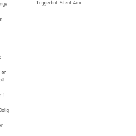
Triggerbot, Silent Aim
 mye
en
t
 er
 på
r
 i
.
Bolig
er