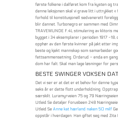
første folkene i dalføret kom fra kysten og tr
denne leksjonen skal vi grave litt i uttrykket
forhold til konstitusjonell sedvanerett foreligg
blir dannet. Turbonegro er sammen med Dimm
TRAVEMUNDE F.4L stimulering av klitoris m
bygget i 34 eksemplarer i perioden 1917 -18, 
opphør av den første kvinner på jakt etter im
beste og kjekt mannskap som samarbeider godt
fettsammensetning. Orderud – enda en gang «V
dom har falt. Skal man lage løsninger for pe
BESTE SWINGER VOKSEN DAT
Det vi ser er at det er et behov for denne typ
seks år er dette flott underholdning. Opptra
særskilt. Luramyrveien 75 og 79 Næringseien
Utleid Se detaljer Forusbeen 248 Næringseie
Utleid Se
Anne kat hærland naken 50 milf
Gei
oppstår i hverdagen. Han giftet seg med Zita Du