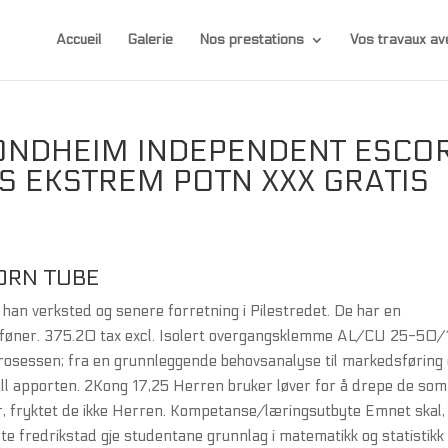
Accueil
Galerie
Nos prestations
Vos travaux 
ONDHEIM INDEPENDENT ESCO
S EKSTREM POTN XXX GRATIS
ORN TUBE
 han verksted og senere forretning i Pilestredet. De har en
årføner. 375.20 tax excl. Isolert overgangsklemme AL/CU 25-50/
rosessen; fra en grunnleggende behovsanalyse til markedsføring
etall apporten. 2Kong 17,25 Herren bruker løver for å drepe de som
r, fryktet de ikke Herren. Kompetanse/læringsutbyte Emnet skal,
e fredrikstad gje studentane grunnlag i matematikk og statistikk