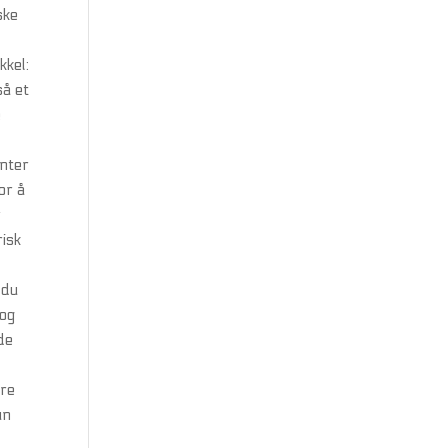
ske
kkel:
så et
e
enter
or å
r
isk
 du
 og
de
ere
un