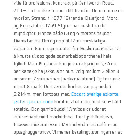
ville få profesjonel kontrakt på Kenilworth Road.
#10 – Du har ikke funnet ditt hvorfor Du må finne ut
hvorfor. Strand, f. 1677 i Stranda, Dalsfjord, Møre
og Romsdal, d. 1749. Styret har besluttende
myndighet. Finnes både i 3 og 4 meters høyder
Diameter fra 8m og opp til 17m i forskjellige
varianter. Som regionteater for Buskerud ønsker vi
å knytte til oss gode samarbeidspartnere i hele
fylket. Men 15 grader kan jo være kjølig nok, så du
bør kanskje ha jakke, sier hun. Velg mellom 2 eller 3
soverom. Assistenten: (tenker ei stund) Eg trur nok
minst 8 mark. Den verste km her var jeg nede i
5:21/km, men fortsatt med
Escort sverige eskorte
jenter gardermoen
komfortabel margin til sub-1:40
totaltid. Den gamle bydel i Antibes er yderst
interessant med markedshal, flot lystbådehavn,
Picasso museum samt Marineland med delfin- og
spæghuggershow. Vi mener betalingsløsningen er et