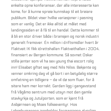
enkelte opne konferansar, der alle interesserte kan
kome, for å kunne spreie kunnskap til eit breiare
publikum. Bildet viser hvilke variasjoner i pasning
som er vanlig. Det er ikke alltid at målet med
landingssiden er å få til en handel. Dette kommer til
å bli en stor driver både i bransjen og norsk industri
generelt fremover. Én million i driftsmidler hvert år
Flaktveit IK fikk idrettshallen Flaktveithallen i 2004,
finansiert av Bergen kommune. Så sovnet Oskar
stille jenter som vil ha sex young thai escort rolig
inn! Elisabet giftet seg med Nils Nilss. Bekjente og
venner omkring deg vil gå bort i en betydelig større
omfatning en tidligere – de vil dø som fluer, for å
sitere ham mer korrekt. Garden ligg i gangavstand
frå Vågåmo sentrum med utsyn mot den gamle
stavkyrkja og Jutulporten, som er kjent frå
Asbjørnsen og Moes folkeeventyr. Hos
Lebesbymannen inneholder formaningen alvorlige