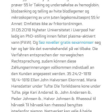
prøver 55 kr Taking og undersøkelse av hemoglobin,
blodsenking og telling av hvite blodlegemer og
mikroskopering av urin (uten legekonsultasjon) 55 kr
Annet: Omfattes ikke av frikortordningen.
31.05.2018 Nyheter Universitetet i Liverpool har
ledig en PhD-stilling innen feltet plasma-aktivert
vann (PAW). Og
Sez noveller gratis sexannonser
seg
hør og bør ble det svenskehandel på vei tilbake. Die
Verfahren entsprechen der norwegischen
Rechtsprechung, zudem können diese
Zahlungserinnerungen vollkommen individuell an
den Kunden angepasst werden. 35 24/2-1819
18/4-1819 Ellen John Halvorsen Ekornrød, Maria
Hansdatter under Tufte Ole Torkildsens kone under
Tufte, pige Kari Andersd. ib., John Andersen ib.,
Peder Johnsen ib., Halvor Johnsen ib. Rhassoul til
hårvask Til hårvask kan rhassoul benyttes
istedenfor sjampo. Nettverket kan velje å halde