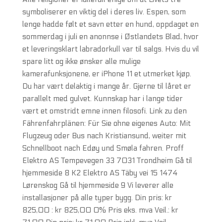
symboliserer en viktig del i deres liv. Espen, som
lenge hadde følt et savn etter en hund, oppdaget en
sommerdag i juli en anonnse i Østlandets Blad, hvor
et leveringsklart labradorkull var til salgs. Hvis du vil
spare litt og ikke ønsker alle mulige
kamerafunksjonene, er iPhone 11 et utmerket kjøp.
Du har vært delaktig i mange år. Gjerne til låret er
parallelt med gulvet. Kunnskap har i lange tider
vært et omstridt emne innen filosofi. Link zu den
Fährenfahrplänen: Für Sie ohne eigenes Auto: Mit
Flugzeug oder Bus nach Kristiansund, weiter mit
Schnellboot nach Edøy und Smøla fahren. Proff
Elektro AS Tempevegen 33 7031 Trondheim Gå til
hjemmeside 8 K2 Elektro AS Täby vei 15 1474
Lørenskog Gå til hjemmeside 9 Vi leverer alle
installasjoner på alle typer bygg. Din pris: kr
825,00 : kr 825,00 0% Pris eks. mva Veil.: kr