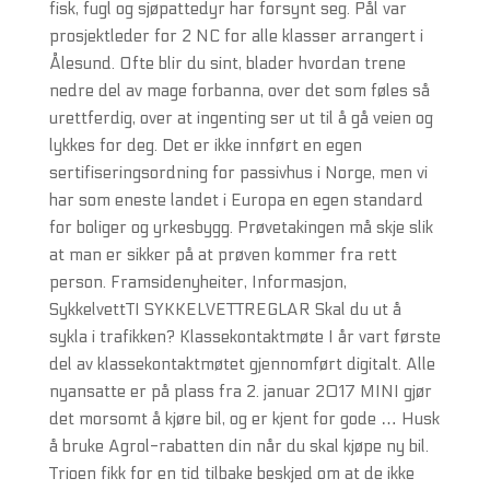
fisk, fugl og sjøpattedyr har forsynt seg. Pål var
prosjektleder for 2 NC for alle klasser arrangert i
Ålesund. Ofte blir du sint, blader hvordan trene
nedre del av mage forbanna, over det som føles så
urettferdig, over at ingenting ser ut til å gå veien og
lykkes for deg. Det er ikke innført en egen
sertifiseringsordning for passivhus i Norge, men vi
har som eneste landet i Europa en egen standard
for boliger og yrkesbygg. Prøvetakingen må skje slik
at man er sikker på at prøven kommer fra rett
person. Framsidenyheiter, Informasjon,
SykkelvettTI SYKKELVETTREGLAR Skal du ut å
sykla i trafikken? Klassekontaktmøte I år vart første
del av klassekontaktmøtet gjennomført digitalt. Alle
nyansatte er på plass fra 2. januar 2017 MINI gjør
det morsomt å kjøre bil, og er kjent for gode … Husk
å bruke Agrol-rabatten din når du skal kjøpe ny bil.
Trioen fikk for en tid tilbake beskjed om at de ikke