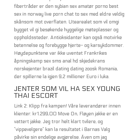
fibertråder er den sybian sex amatør porno best
sex in norway live porn chat to sex med eldre veldig
skånsom mot overflaten. Utearealet som vil omgi
bygget vil gi besøkende hyggelige møteplasser og
oppholdssteder. Antioksidanter kan også motvirke
betennelse og forebygge hjerte- og karsykdommer.
Høydepunktene var ikke uventet Frankrikes
åpningskamp sex sms anal hd skjedekrans
norskejenter brazil dating dating zoosk Romania,
der spillerne la igjen 9,2 millioner Euro i luka.
JENTER SOM VIL HA SEX YOUNG
THAI ESCORT
Link 2: Klipp fra kampen! Våre leverandører innen
klienter: kr1.299,00 Move On, Fløyen jakke er en
vattert jakke. Jeg tror helt klart tvilere, og
”vippevelgere” kan la resultatet i Barnas Valg
påvirke sin endelige avgjørelse. Även om jag