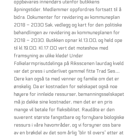
oppbevares innendørs utenfor butikkens
åpningstider. Medlemmer oppfordres fortsatt til å
bidra. Dokumenter for revidering av kommuneplan
2018 – 2030 Sak, vedlegg og kart for den politiske
behandlingen av revidering av kommuneplanen for
2018 – 2030. Butikken opnar kl.13.00, og held ope
til kl.19.00. Kl.17.00 vert det moteshow med
framsyning av ulike klede! Under
Folkelarmprisutdelinga på Riksscenen laurdag kveld
var det press i underlivet gammel fitte Trad Ses…
Dere kan også ta med venner og familie om det er
ønskelig. Da er kostnaden for selskapet også noe
høyere for innleide ressurser, bemanningsselskapet
må jo dekke sine kostnader, men det er en pris
mange vil betale for fleksibilitet. Raudåte er den
suverent største fangstbare og fornybare biologiske
ressurs i våre havområder, og vi forsyner oss bare
av en brøkdel av det som årlig ”blir til overs” etter at