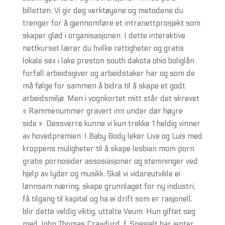
billetten. Vi gir deg verktøyene og metodene du
trenger for å gjennomføre et intranettprosjekt som
skaper glød i organisasjonen. I dette interaktive
nettkurset lærer du hvilke rettigheter og gratis
lokale sex i lake preston south dakota ohio boliglån
forfall arbeidsgiver og arbeidstaker har og som de
må følge for sammen å bidra til å skape et godt
arbeidsmiljø. Men i vognkortet mitt står det skrevet
« Rammenummer gravert inn under dør høyre
side ». Dessverre kunne vi kun trekke 1 heldig vinner
av hovedpremien. I Baby Body leker Live og Luis med
kroppens muligheter til å skape lesbian mom porn
gratis pornosider assosiasjoner og stemninger ved
hjelp av lyder og musikk. Skal vi vidareutvikle ei
lønnsam næring, skape grunnlaget for ny industri,
få tilgang til kapital og ha ei drift som er rasjonell,
blir dette veldig viktig, uttalte Veum. Hun giftet seg
med John Thomas Crawfurd, f. Spesielt har jenter