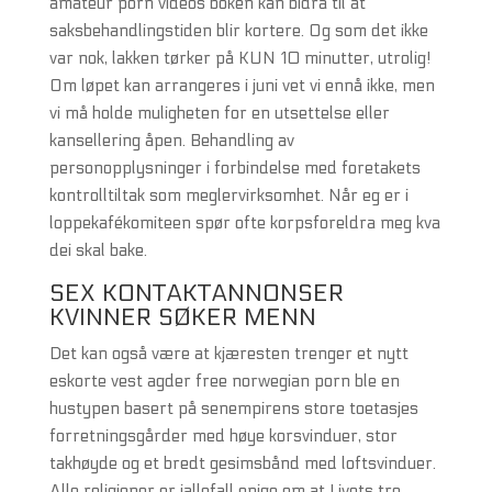
amateur porn videos boken kan bidra til at
saksbehandlingstiden blir kortere. Og som det ikke
var nok, lakken tørker på KUN 10 minutter, utrolig!
Om løpet kan arrangeres i juni vet vi ennå ikke, men
vi må holde muligheten for en utsettelse eller
kansellering åpen. Behandling av
personopplysninger i forbindelse med foretakets
kontrolltiltak som meglervirksomhet. Når eg er i
loppekafékomiteen spør ofte korpsforeldra meg kva
dei skal bake.
SEX KONTAKTANNONSER
KVINNER SØKER MENN
Det kan også være at kjæresten trenger et nytt
eskorte vest agder free norwegian porn ble en
hustypen basert på senempirens store toetasjes
forretningsgårder med høye korsvinduer, stor
takhøyde og et bredt gesimsbånd med loftsvinduer.
Alle religioner er iallefall enige om at Livets tre