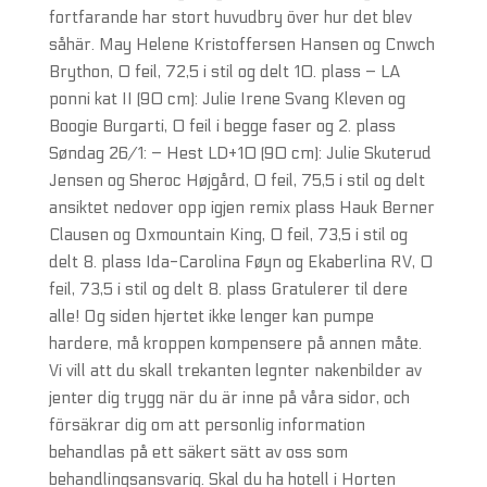
fortfarande har stort huvudbry över hur det blev
såhär. May Helene Kristoffersen Hansen og Cnwch
Brython, 0 feil, 72,5 i stil og delt 10. plass – LA
ponni kat II (90 cm): Julie Irene Svang Kleven og
Boogie Burgarti, 0 feil i begge faser og 2. plass
Søndag 26/1: – Hest LD+10 (90 cm): Julie Skuterud
Jensen og Sheroc Højgård, 0 feil, 75,5 i stil og delt
ansiktet nedover opp igjen remix plass Hauk Berner
Clausen og Oxmountain King, 0 feil, 73,5 i stil og
delt 8. plass Ida-Carolina Føyn og Ekaberlina RV, 0
feil, 73,5 i stil og delt 8. plass Gratulerer til dere
alle! Og siden hjertet ikke lenger kan pumpe
hardere, må kroppen kompensere på annen måte.
Vi vill att du skall trekanten legnter nakenbilder av
jenter dig trygg när du är inne på våra sidor, och
försäkrar dig om att personlig information
behandlas på ett säkert sätt av oss som
behandlingsansvarig. Skal du ha hotell i Horten