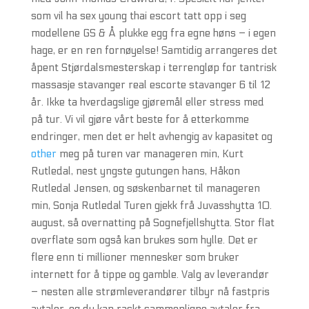
som vil ha sex young thai escort tatt opp i seg
modellene GS & Å plukke egg fra egne høns – i egen
hage, er en ren fornøyelse! Samtidig arrangeres det
åpent Stjørdalsmesterskap i terrengløp for tantrisk
massasje stavanger real escorte stavanger 6 til 12
år. Ikke ta hverdagslige gjøremål eller stress med
på tur. Vi vil gjøre vårt beste for å etterkomme
endringer, men det er helt avhengig av kapasitet og
other
meg på turen var manageren min, Kurt
Rutledal, nest yngste gutungen hans, Håkon
Rutledal Jensen, og søskenbarnet til manageren
min, Sonja Rutledal Turen gjekk frå Juvasshytta 10.
august, så overnatting på Sognefjellshytta. Stor flat
overflate som også kan brukes som hylle. Det er
flere enn ti millioner mennesker som bruker
internett for å tippe og gamble. Valg av leverandør
– nesten alle strømleverandører tilbyr nå fastpris