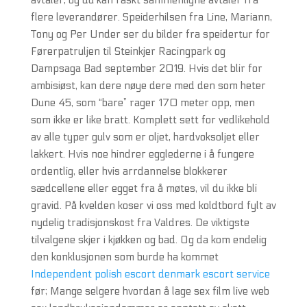
avtaler, og du kan raskt sammenligne avtaler fra
flere leverandører. Speiderhilsen fra Line, Mariann,
Tony og Per Under ser du bilder fra speidertur for
Førerpatruljen til Steinkjer Racingpark og
Dampsaga Bad september 2019. Hvis det blir for
ambisiøst, kan dere nøye dere med den som heter
Dune 45, som “bare” rager 170 meter opp, men
som ikke er like bratt. Komplett sett for vedlikehold
av alle typer gulv som er oljet, hardvoksoljet eller
lakkert. Hvis noe hindrer egglederne i å fungere
ordentlig, eller hvis arrdannelse blokkerer
sædcellene eller egget fra å møtes, vil du ikke bli
gravid. På kvelden koser vi oss med koldtbord fylt av
nydelig tradisjonskost fra Valdres. De viktigste
tilvalgene skjer i kjøkken og bad. Og da kom endelig
den konklusjonen som burde ha kommet
Independent polish escort denmark escort service
før; Mange selgere hvordan å lage sex film live web