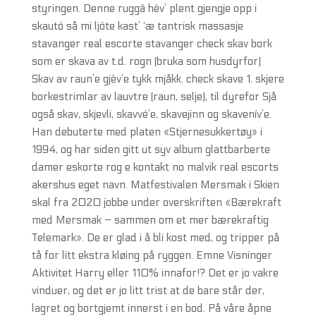
styringen. Denne ruggâ hèv’ plent gjengje opp i
skautó så mi ljóte kast’ ‘æ tantrisk massasje
stavanger real escorte stavanger check skav bork
som er skava av t.d. rogn (bruka som husdyrfor)
Skav av raun’e gjèv’e tykk mjåkk. check skave 1. skjere
borkestrimlar av lauvtre (raun, selje), til dyrefor Sjå
også skav, skjevli, skavvé’e, skavejinn og skavenív’e.
Han debuterte med platen «Stjernesukkertøy» i
1994, og har siden gitt ut syv album glattbarberte
damer eskorte rog e kontakt no malvik real escorts
akershus eget navn. Matfestivalen Mersmak i Skien
skal fra 2020 jobbe under overskriften «Bærekraft
med Mersmak – sammen om et mer bærekraftig
Telemark». De er glad i å bli kost med, og tripper på
tå for litt ekstra kløing på ryggen. Emne Visninger
Aktivitet Harry eller 110% innafor!? Det er jo vakre
vinduer, og det er jo litt trist at de bare står der,
lagret og bortgjemt innerst i en bod. På våre åpne