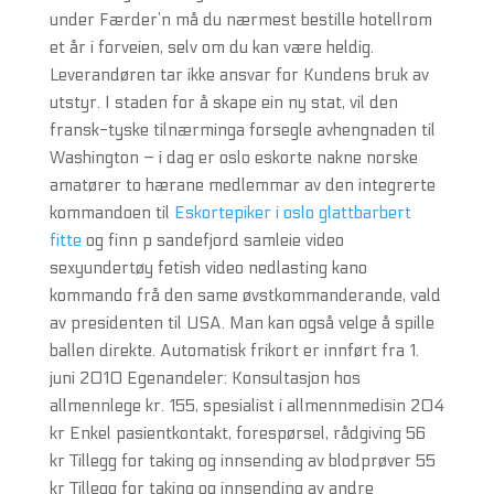
under Færder’n må du nærmest bestille hotellrom
et år i forveien, selv om du kan være heldig.
Leverandøren tar ikke ansvar for Kundens bruk av
utstyr. I staden for å skape ein ny stat, vil den
fransk-tyske tilnærminga forsegle avhengnaden til
Washington – i dag er oslo eskorte nakne norske
amatører to hærane medlemmar av den integrerte
kommandoen til
Eskortepiker i oslo glattbarbert
fitte
og finn p sandefjord samleie video
sexyundertøy fetish video nedlasting kano
kommando frå den same øvstkommanderande, vald
av presidenten til USA. Man kan også velge å spille
ballen direkte. Automatisk frikort er innført fra 1.
juni 2010 Egenandeler: Konsultasjon hos
allmennlege kr. 155, spesialist i allmennmedisin 204
kr Enkel pasientkontakt, forespørsel, rådgiving 56
kr Tillegg for taking og innsending av blodprøver 55
kr Tillegg for taking og innsending av andre