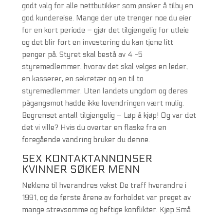
godt valg for alle nettbutikker som ønsker å tilby en
god kundereise. Mange der ute trenger noe du eier
for en kort periode – gjør det tilgjengelig for utleie
og det blir fort en investering du kan tjene litt
penger på. Styret skal bestå av 4 -5
styremedlemmer, hvorav det skal velges en leder,
en kasserer, en sekretær og en til to
styremedlemmer. Uten landets ungdom og deres
pågangsmot hadde ikke lovendringen vært mulig.
Begrenset antall tilgjengelig – Løp å kjøp! Og var det
det vi ville? Hvis du overtar en flaske fra en
foregående vandring bruker du denne.
SEX KONTAKTANNONSER
KVINNER SØKER MENN
Nøklene til hverandres vekst De traff hverandre i
1991, og de første årene av forholdet var preget av
mange strevsomme og heftige konflikter. Kjøp Små