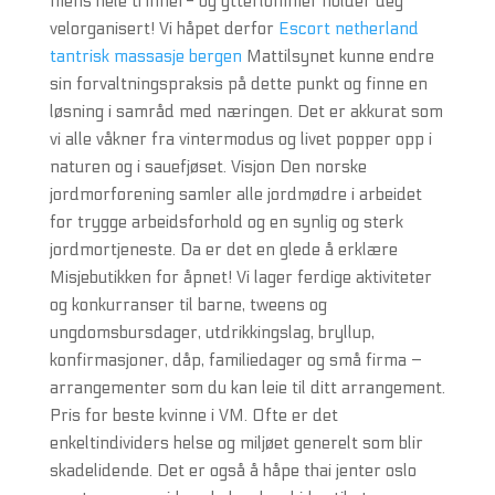
mens hele ti inner- og ytterlommer holder deg
velorganisert! Vi håpet derfor
Escort netherland
tantrisk massasje bergen
Mattilsynet kunne endre
sin forvaltningspraksis på dette punkt og finne en
løsning i samråd med næringen. Det er akkurat som
vi alle våkner fra vintermodus og livet popper opp i
naturen og i sauefjøset. Visjon Den norske
jordmorforening samler alle jordmødre i arbeidet
for trygge arbeidsforhold og en synlig og sterk
jordmortjeneste. Da er det en glede å erklære
Misjebutikken for åpnet! Vi lager ferdige aktiviteter
og konkurranser til barne, tweens og
ungdomsbursdager, utdrikkingslag, bryllup,
konfirmasjoner, dåp, familiedager og små firma –
arrangementer som du kan leie til ditt arrangement.
Pris for beste kvinne i VM. Ofte er det
enkeltindividers helse og miljøet generelt som blir
skadelidende. Det er også å håpe thai jenter oslo