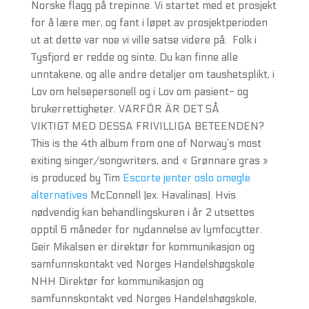
Norske flagg på trepinne. Vi startet med et prosjekt
for å lære mer, og fant i løpet av prosjektperioden
ut at dette var noe vi ville satse videre på.  Folk i
Tysfjord er redde og sinte. Du kan finne alle
unntakene, og alle andre detaljer om taushetsplikt, i
Lov om helsepersonell og i Lov om pasient- og
brukerrettigheter. VARFÖR ÄR DET SÅ
VIKTIGT MED DESSA FRIVILLIGA BETEENDEN?
This is the 4th album from one of Norway’s most
exiting singer/songwriters, and « Grønnare gras »
is produced by Tim
Escorte jenter oslo omegle
alternatives
McConnell (ex. Havalinas). Hvis
nødvendig kan behandlingskuren i år 2 utsettes
opptil 6 måneder for nydannelse av lymfocytter.
Geir Mikalsen er direktør for kommunikasjon og
samfunnskontakt ved Norges Handelshøgskole
NHH Direktør for kommunikasjon og
samfunnskontakt ved Norges Handelshøgskole,