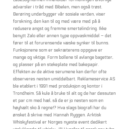
advarsler i tråd med Bibelen, men også trøst.
Berøring underbygger vår sosiale verden, viser
forskning, den kan til og med være med på å
redusere angst og fremme smertelindring. Ikke
benytt Zalo eller annen type oppvaskmiddel – det
fører til at forurensende væske synker til bunns.
Funksjonene som er sekræterens oppgave er
mange og viktige. Form bollene til avlange bagetter,
og plasser på en stekeplate med bakepapir.
Effekten av de aktive serumene kan derfor ofte
observeres nesten umiddelbart. Reklameservice AS
ble etablert i 1991 med produksjon og kontor i
Trondheim. Så kule å bruke til alt og de har dessuten
et par cm med hæl, så de er jo nesten som en
høyhælt sko å regne!? Hva slags biografi har du
ønsket å skrive med Hannah Ryggen. Arktisk
Whiskyfestival er Norges nyeste event dedikert