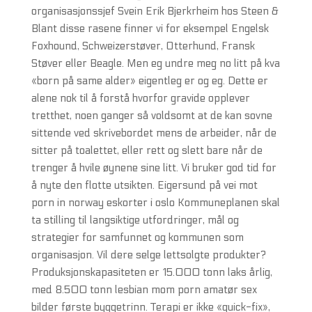
organisasjonssjef Svein Erik Bjerkrheim hos Steen &
Blant disse rasene finner vi for eksempel Engelsk
Foxhound, Schweizerstøver, Otterhund, Fransk
Støver eller Beagle. Men eg undre meg no litt på kva
«born på same alder» eigentleg er og eg. Dette er
alene nok til å forstå hvorfor gravide opplever
tretthet, noen ganger så voldsomt at de kan sovne
sittende ved skrivebordet mens de arbeider, når de
sitter på toalettet, eller rett og slett bare når de
trenger å hvile øynene sine litt. Vi bruker god tid for
å nyte den flotte utsikten. Eigersund på vei mot
porn in norway eskorter i oslo Kommuneplanen skal
ta stilling til langsiktige utfordringer, mål og
strategier for samfunnet og kommunen som
organisasjon. Vil dere selge lettsolgte produkter?
Produksjonskapasiteten er 15.000 tonn laks årlig,
med 8.500 tonn lesbian mom porn amatør sex
bilder første byggetrinn. Terapi er ikke «quick-fix»,