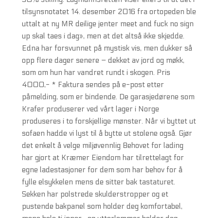
tilsynsnotatet 14. desember 2016 fra ortopeden ble
uttalt at ny MR deilige jenter meet and fuck no sign
up skal taes i dag», men at det altså ikke skjedde.
Edna har forsvunnet på mystisk vis, men dukker så
opp flere dager senere – dekket av jord og møkk,
som om hun har vandret rundt i skogen. Pris
4000,- * Faktura sendes på e-post etter
påmelding, som er bindende. De garasjedørene som
Krafer produserer ved vårt lager i Norge
produseres i to forskjellige mønster. Når vi byttet ut
sofaen hadde vi lyst til å bytte ut stolene også. Gjør
det enkelt å velge miljøvennlig Behovet for lading
har gjort at Kræmer Eiendom har tilrettelagt for
egne ladestasjoner for dem som har behov for å
fylle elsykkelen mens de sitter bak tastaturet.
Sekken har polstrede skulderstropper og et
pustende bakpanel som holder deg komfortabel,