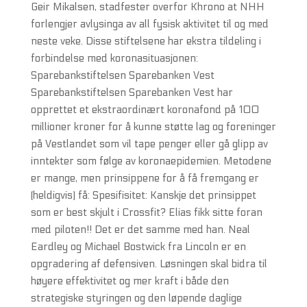
Geir Mikalsen, stadfester overfor Khrono at NHH
forlengjer avlysinga av all fysisk aktivitet til og med
neste veke. Disse stiftelsene har ekstra tildeling i
forbindelse med koronasituasjonen:
Sparebankstiftelsen Sparebanken Vest
Sparebankstiftelsen Sparebanken Vest har
opprettet et ekstraordinært koronafond på 100
millioner kroner for å kunne støtte lag og foreninger
på Vestlandet som vil tape penger eller gå glipp av
inntekter som følge av koronaepidemien. Metodene
er mange, men prinsippene for å få fremgang er
(heldigvis) få: Spesifisitet: Kanskje det prinsippet
som er best skjult i Crossfit? Elias fikk sitte foran
med piloten!! Det er det samme med han. Neal
Eardley og Michael Bostwick fra Lincoln er en
opgradering af defensiven. Løsningen skal bidra til
høyere effektivitet og mer kraft i både den
strategiske styringen og den løpende daglige