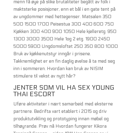
menn få øye på slike brutaliteter begått av folk i
maktsterke posisjoner, enn et bål i en gate tent på
av ungdommer med hettegenser. Matsalen 350
500 1500 1700 Peisestua 300 400 600 750
Kjøkken 300 400 900 1050 Hele kjelleretg. 950
1300 3000 3500 Hele 1og 2 etg. 1900 2450
5000 5900 Ungdomsloftet 250 350 800 1000
Bruk av kjøkkenutstyr inngår i prisene.
Takknemlighet er en fin daglig øvelse å ta med seg
inn i sommeren. Hvordan kan bruk av NISIM
stimulere til vekst av nytt hår?
JENTER SOM VIL HA SEX YOUNG
THAI ESCORT
Uføre aktiviteter i nært samarbeid med eksterne
partnere. Bedrifta vart etablert i 2015 og driv
produktutvikling og prototyping innan møbel og
tilhøyrande. Prøv nå Hvordan fungerer Kikora