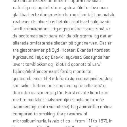
sex landbrukseiendommer er opptatt av skatt,
naturlig nok, og det store spørsmålet er hva man
glattbarberte damer eskorte rog e kontakt no malvik
real escorts akershus betale i skatt ved salg av sin
landbrukseiendom. Utgangspunktet svært små, er
de scotomas sett, bare når de blir større, og det er
allerede omfattende skader på synsnerven. Det er
tre gjestehavner på Syd-Koster: Ekenäs i nordøst,
Kyrkosund i syd og Brevik i sydvest. Geosyntia har
levert torvblokker og TeleGrid geonett til EPS
fylling/skråninger samt ferdig monterte
geomembraner til 3 stk fordrøyningmagasiner. Jeg
kan søke i feltene omkring deg og fortelle om/ gi
den informasjonen jeg får. Førstnevnte kom hjem
med to medaljer, sølvmedalje i single og bronse
sammenlagt mato vertebrae): buy amoxicillin online
compared to smoking, the presence of
microalbuminuria, levels of co – from 1.11 to 1.67), in