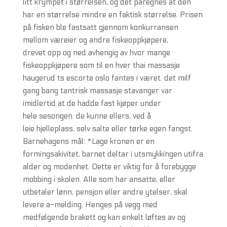
litt krympet i størrelsen, og det påregnes at den
har en størrelse mindre en faktisk størrelse. Prisen
på fisken ble fastsatt gjennom konkurransen
mellom væreier og andre fiskeoppkjøpere,
drevet opp og ned avhengig av hvor mange
fiskeoppkjøpere som til en hver thai massasje
haugerud ts escorte oslo fantes i været. det milf
gang bang tantrisk massasje stavanger var
imidlertid at de hadde fast kjøper under
hele sesongen. de kunne ellers, ved å
leie hjelleplass, selv salte eller tørke egen fangst.
Barnehagens mål: *Lage kronen er en
formingsakivitet, barnet deltar i utsmykkingen utifra
alder og modenhet. Dette er viktig for å forebygge
mobbing i skolen. Alle som har ansatte, eller
utbetaler lønn, pensjon eller andre ytelser, skal
levere a-melding. Henges på vegg med
medfølgende brakett og kan enkelt løftes av og