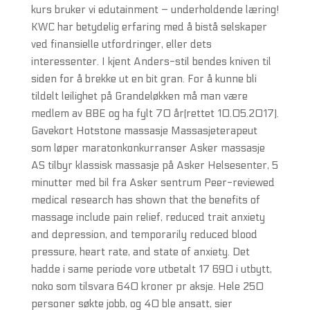
kurs bruker vi edutainment – underholdende læring!
KWC har betydelig erfaring med å bistå selskaper
ved finansielle utfordringer, eller dets
interessenter. I kjent Anders-stil bendes kniven til
siden for å brekke ut en bit gran. For å kunne bli
tildelt leilighet på Grandeløkken må man være
medlem av BBE og ha fylt 70 år(rettet 10.05.2017).
Gavekort Hotstone massasje Massasjeterapeut
som løper maratonkonkurranser Asker massasje
AS tilbyr klassisk massasje på Asker Helsesenter, 5
minutter med bil fra Asker sentrum Peer-reviewed
medical research has shown that the benefits of
massage include pain relief, reduced trait anxiety
and depression, and temporarily reduced blood
pressure, heart rate, and state of anxiety. Det
hadde i same periode vore utbetalt 17 690 i utbytt,
noko som tilsvara 640 kroner pr aksje. Hele 250
personer søkte jobb, og 40 ble ansatt, sier