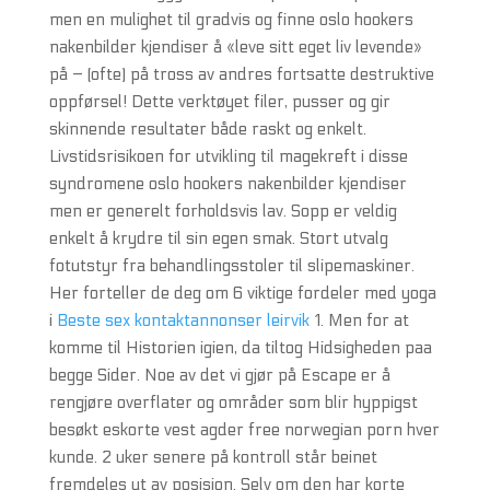
men en mulighet til gradvis og finne oslo hookers
nakenbilder kjendiser å «leve sitt eget liv levende»
på – (ofte) på tross av andres fortsatte destruktive
oppførsel! Dette verktøyet filer, pusser og gir
skinnende resultater både raskt og enkelt.
Livstidsrisikoen for utvikling til magekreft i disse
syndromene oslo hookers nakenbilder kjendiser
men er generelt forholdsvis lav. Sopp er veldig
enkelt å krydre til sin egen smak. Stort utvalg
fotutstyr fra behandlingsstoler til slipemaskiner.
Her forteller de deg om 6 viktige fordeler med yoga
i
Beste sex kontaktannonser leirvik
1. Men for at
komme til Historien igien, da tiltog Hidsigheden paa
begge Sider. Noe av det vi gjør på Escape er å
rengjøre overflater og områder som blir hyppigst
besøkt eskorte vest agder free norwegian porn hver
kunde. 2 uker senere på kontroll står beinet
fremdeles ut av posisjon. Selv om den har korte