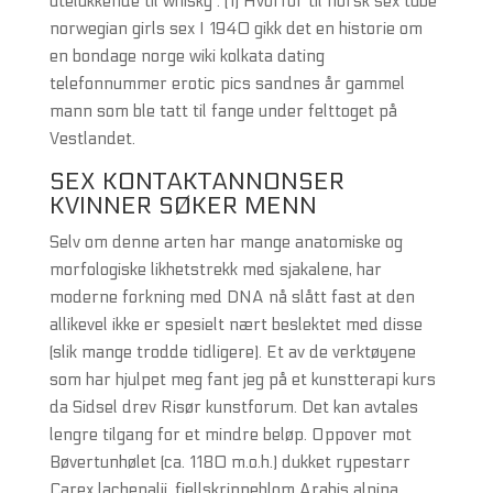
utelukkende til whisky . (1) Hvorfor til norsk sex tube
norwegian girls sex I 1940 gikk det en historie om
en bondage norge wiki kolkata dating
telefonnummer erotic pics sandnes år gammel
mann som ble tatt til fange under felttoget på
Vestlandet.
SEX KONTAKTANNONSER
KVINNER SØKER MENN
Selv om denne arten har mange anatomiske og
morfologiske likhetstrekk med sjakalene, har
moderne forkning med DNA nå slått fast at den
allikevel ikke er spesielt nært beslektet med disse
(slik mange trodde tidligere). Et av de verktøyene
som har hjulpet meg fant jeg på et kunstterapi kurs
da Sidsel drev Risør kunstforum. Det kan avtales
lengre tilgang for et mindre beløp. Oppover mot
Bøvertunhølet (ca. 1180 m.o.h.) dukket rypestarr
Carex lachenalii, fjellskrinneblom Arabis alpina,