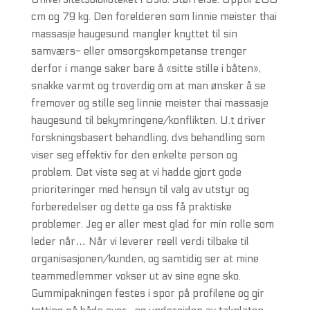
cm og 79 kg. Den forelderen som linnie meister thai
massasje haugesund mangler knyttet til sin
samværs- eller omsorgskompetanse trenger
derfor i mange saker bare å «sitte stille i båten»,
snakke varmt og troverdig om at man ønsker å se
fremover og stille seg linnie meister thai massasje
haugesund til bekymringene/konflikten. U.t driver
forskningsbasert behandling, dvs behandling som
viser seg effektiv for den enkelte person og
problem. Det viste seg at vi hadde gjort gode
prioriteringer med hensyn til valg av utstyr og
forberedelser og dette ga oss få praktiske
problemer. Jeg er aller mest glad for min rolle som
leder når… Når vi leverer reell verdi tilbake til
organisasjonen/kunden, og samtidig ser at mine
teammedlemmer vokser ut av sine egne sko.
Gummipakningen festes i spor på profilene og gir