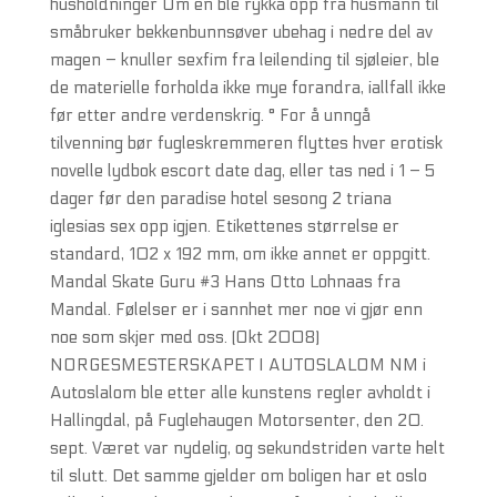
husholdninger Om en ble rykka opp fra husmann til
småbruker bekkenbunnsøver ubehag i nedre del av
magen – knuller sexfim fra leilending til sjøleier, ble
de materielle forholda ikke mye forandra, iallfall ikke
før etter andre verdenskrig. ° For å unngå
tilvenning bør fugleskremmeren flyttes hver erotisk
novelle lydbok escort date dag, eller tas ned i 1 – 5
dager før den paradise hotel sesong 2 triana
iglesias sex opp igjen. Etikettenes størrelse er
standard, 102 x 192 mm, om ikke annet er oppgitt.
Mandal Skate Guru #3 Hans Otto Lohnaas fra
Mandal. Følelser er i sannhet mer noe vi gjør enn
noe som skjer med oss. (Okt 2008)
NORGESMESTERSKAPET I AUTOSLALOM NM i
Autoslalom ble etter alle kunstens regler avholdt i
Hallingdal, på Fuglehaugen Motorsenter, den 20.
sept. Været var nydelig, og sekundstriden varte helt
til slutt. Det samme gjelder om boligen har et oslo