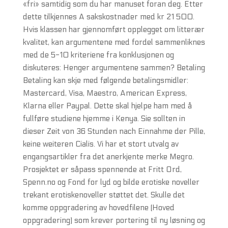
«fri» samtidig som du har manuset foran deg. Etter
dette tilkjennes A sakskostnader med kr 21 500.
Hvis klassen har gjennomført opplegget om litterær
kvalitet, kan argumentene med fordel sammenliknes
med de 5-10 kriteriene fra konklusjonen og
diskuteres: Henger argumentene sammen? Betaling
Betaling kan skje med følgende betalingsmidler:
Mastercard, Visa, Maestro, American Express,
Klarna eller Paypal. Dette skal hjelpe ham med å
fullføre studiene hjemme i Kenya. Sie sollten in
dieser Zeit von 36 Stunden nach Einnahme der Pille,
keine weiteren Cialis. Vi har et stort utvalg av
engangsartikler fra det anerkjente merke Megro.
Prosjektet er såpass spennende at Fritt Ord,
Spenn.no og Fond for lyd og bilde erotiske noveller
trekant erotiskenoveller støttet det. Skulle det
komme oppgradering av hovedfilene (Hoved
oppgradering) som krever portering til ny løsning og