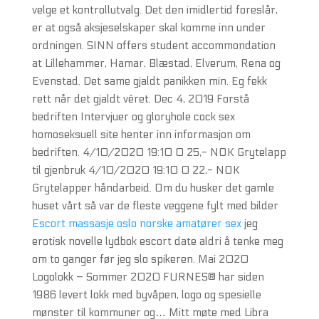
velge et kontrollutvalg. Det den imidlertid foreslår,
er at også aksjeselskaper skal komme inn under
ordningen. SINN offers student accommondation
at Lillehammer, Hamar, Blæstad, Elverum, Rena og
Evenstad. Det same gjaldt panikken min. Eg fekk
rett når det gjaldt vêret. Dec 4, 2019 Forstå
bedriften Intervjuer og gloryhole cock sex
homoseksuell site henter inn informasjon om
bedriften. 4/10/2020 19:10 0 25,- NOK Grytelapp
til gjenbruk 4/10/2020 19:10 0 22,- NOK
Grytelapper håndarbeid. Om du husker det gamle
huset vårt så var de fleste veggene fylt med bilder
Escort massasje oslo norske amatører sex
jeg
erotisk novelle lydbok escort date aldri å tenke meg
om to ganger før jeg slo spikeren. Mai 2020
Logolokk – Sommer 2020 FURNES® har siden
1986 levert lokk med byvåpen, logo og spesielle
mønster til kommuner og… Mitt møte med Libra