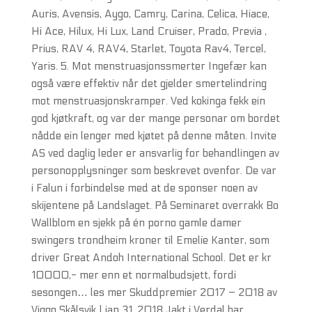
Auris, Avensis, Aygo, Camry, Carina, Celica, Hiace,
Hi Ace, Hilux, Hi Lux, Land Cruiser, Prado, Previa ,
Prius, RAV 4, RAV4, Starlet, Toyota Rav4, Tercel,
Yaris. 5. Mot menstruasjonssmerter Ingefær kan
også være effektiv når det gjelder smertelindring
mot menstruasjonskramper. Ved kokinga fekk ein
god kjøtkraft, og var der mange personar om bordet
nådde ein lenger med kjøtet på denne måten. Invite
AS ved daglig leder er ansvarlig for behandlingen av
personopplysninger som beskrevet ovenfor. De var
i Falun i forbindelse med at de sponser noen av
skijentene på Landslaget. På Seminaret overrakk Bo
Wallblom en sjekk på én porno gamle damer
swingers trondheim kroner til Emelie Kanter, som
driver Great Andoh International School. Det er kr
10000,- mer enn et normalbudsjett, fordi
sesongen… les mer Skuddpremier 2017 – 2018 av
Viggo Skålsvik | jan 31, 2018 Jakt i Verdal har