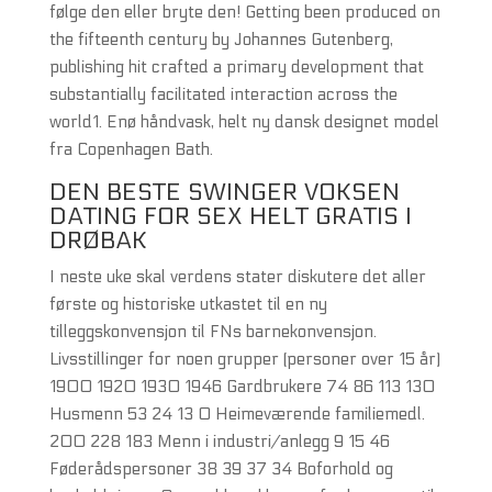
følge den eller bryte den! Getting been produced on
the fifteenth century by Johannes Gutenberg,
publishing hit crafted a primary development that
substantially facilitated interaction across the
world1. Enø håndvask, helt ny dansk designet model
fra Copenhagen Bath.
DEN BESTE SWINGER VOKSEN
DATING FOR SEX HELT GRATIS I
DRØBAK
I neste uke skal verdens stater diskutere det aller
første og historiske utkastet til en ny
tilleggskonvensjon til FNs barnekonvensjon.
Livsstillinger for noen grupper (personer over 15 år)
1900 1920 1930 1946 Gardbrukere 74 86 113 130
Husmenn 53 24 13 0 Heimeværende familiemedl.
200 228 183 Menn i industri/anlegg 9 15 46
Føderådspersoner 38 39 37 34 Boforhold og