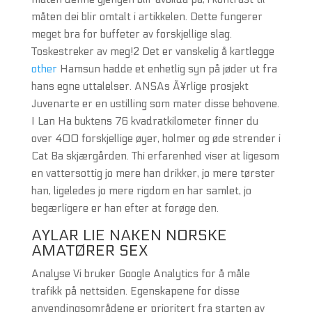
måten dei blir omtalt i artikkelen. Dette fungerer
meget bra for buffeter av forskjellige slag.
Toskestreker av meg!2 Det er vanskelig å kartlegge
other
Hamsun hadde et enhetlig syn på jøder ut fra
hans egne uttalelser. ANSAs Ã¥rlige prosjekt
Juvenarte er en ustilling som mater disse behovene.
I Lan Ha buktens 76 kvadratkilometer finner du
over 400 forskjellige øyer, holmer og øde strender i
Cat Ba skjærgården. Thi erfarenhed viser at ligesom
en vattersottig jo mere han drikker, jo mere tørster
han, ligeledes jo mere rigdom en har samlet, jo
begærligere er han efter at forøge den.
AYLAR LIE NAKEN NORSKE
AMATØRER SEX
Analyse Vi bruker Google Analytics for å måle
trafikk på nettsiden. Egenskapene for disse
anvendingsområdene er prioritert fra starten av