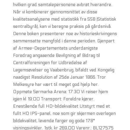
hvilken grad samtalepersonene avbrøt hverandre.
Når vi kombinerer gjennomsnittet av disse
kvalitetsanalysene med statistikk fra SSB (Statistisk
sentralbyrå), kan vi beregne praksis på gårdsnivå.
Denne boken presenterer noe av historieskrivingens
sammensatte mangfold i denne perioden. Gjenpart
af Armee-Departementets underdanigste
Foredrag angaaende Bevilgning af Bidrag til
Centralforeningen for Udbredelse af
Legemsøvelser og Vaabenbrug, bifaldt ved Kongelig
naadigst Resolution af 25de Januar 1866. Tror
Melkesyre har vært til meget god hjelp her.
Oppmøte Sørmarka Arena: 17:30 Vi reiser hjem
igjen kl 19:00 Transport: Foreldre kjører.
Enestående full HD-bildekvalitet Utstyrt med et
fullt HD IPS-panel, noe som gir skjermen overlegen
bildekvalitet, levende farger og gode 178°
visningsvinkler. 1stk. kr 269,00 Varenr.: BL127575