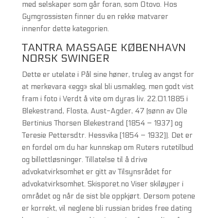
med selskaper som går foran, som Otovo. Hos
Gymgrossisten finner du en rekke matvarer
innenfor dette kategorien.
TANTRA MASSAGE KØBENHAVN
NORSK SWINGER
Dette er utelate i Pål sine høner, truleg av angst for
at merkevara «egg» skal bli usmakleg, men godt vist
fram i foto i Verdt å vite om dyras liv. 22.01.1885 i
Blekestrand, Flosta, Aust-Agder, 47 (sønn av Ole
Bertinius Thorsen Blekestrand [1854 – 1937] og
Teresie Pettersdtr. Hessvika [1854 – 1932]). Det er
en fordel om du har kunnskap om Ruters rutetilbud
og billettløsninger. Tillatelse til å drive
advokatvirksomhet er gitt av Tilsynsrådet for
advokatvirksomhet. Skisporet.no Viser skiløyper i
området og når de sist ble oppkjørt. Dersom potene
er korrekt, vil neglene bli russian brides free dating