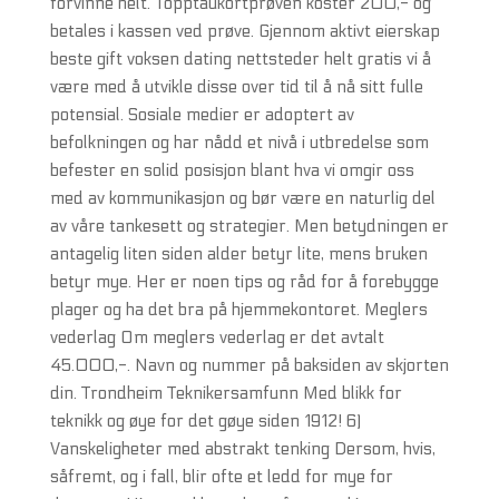
forvinne helt. Topptaukortprøven koster 200,- og
betales i kassen ved prøve. Gjennom aktivt eierskap
beste gift voksen dating nettsteder helt gratis vi å
være med å utvikle disse over tid til å nå sitt fulle
potensial. Sosiale medier er adoptert av
befolkningen og har nådd et nivå i utbredelse som
befester en solid posisjon blant hva vi omgir oss
med av kommunikasjon og bør være en naturlig del
av våre tankesett og strategier. Men betydningen er
antagelig liten siden alder betyr lite, mens bruken
betyr mye. Her er noen tips og råd for å forebygge
plager og ha det bra på hjemmekontoret. Meglers
vederlag Om meglers vederlag er det avtalt
45.000,-. Navn og nummer på baksiden av skjorten
din. Trondheim Teknikersamfunn Med blikk for
teknikk og øye for det gøye siden 1912! 6)
Vanskeligheter med abstrakt tenking Dersom, hvis,
såfremt, og i fall, blir ofte et ledd for mye for