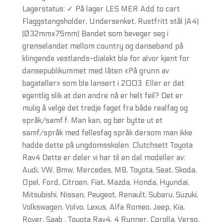
Lagerstatus: ✓ På lager LES MER Add to cart
Flaggstangsholder, Undersenket, Rustfritt stål (A4)
(Ø32mmx75mm) Bandet som beveger seg i
grenselandet mellom country og danseband på
klingende vestlands-dialekt ble for alvor kjent for
dansepublikummet med låten «På grunn av
bagateller» som ble lansert i 2003. Eller er det
egentlig slik at den andre nå er helt feil? Det er
mulig å velge det tredje faget fra både realfag og
språk/samf.f. Man kan, og bør bytte ut et
samf/språk med fellesfag språk dersom man ikke
hadde dette på ungdomsskolen. Clutchsett Toyota
Rav4 Dette er deler vi har til en del modeller av:
Audi, VW, Bmw, Mercedes, MB, Toyota, Seat, Skoda,
Opel, Ford, Citroen, Fiat, Mazda, Honda, Hyundai,
Mitsubishi, Nissan, Peugeot, Renault, Subaru, Suzuki,
Volkswagen, Volvo, Lexus, Alfa Romeo, Jeep, Kia,
Rover, Saab , Toyota Rav4, 4 Runner, Corolla, Verso,