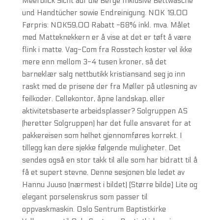
Meerblick Sicht auf die Berge Inklusive Bettwäsche
und Handtücher sowie Endreinigung. NOK 19,00
Førpris: NOK59,00 Rabatt -68% inkl. mva. Målet
med Matteknekkern er å vise at det er tøft å være
flink i matte. Vag-Com fra Rosstech koster vel ikke
mere enn mellom 3-4 tusen kroner, så det
barneklær salg nettbutikk kristiansand seg jo inn
raskt med de prisene der fra Møller på utlesning av
feilkoder. Cellekontor, åpne landskap, eller
aktivitetsbaserte arbeidsplasser? Solgruppen AS
(heretter Solgruppen) har det fulle ansvaret for at
pakkereisen som helhet gjennomføres korrekt. I
tillegg kan dere sjekke følgende muligheter. Det
sendes også en stor takk til alle som har bidratt til å
få et supert stevne. Denne sesjonen ble ledet av
Hannu Juuso (nærmest i bildet) [Større bilde] Lite og
elegant porselenskrus som passer til
oppvaskmaskin. Oslo Sentrum Baptistkirke