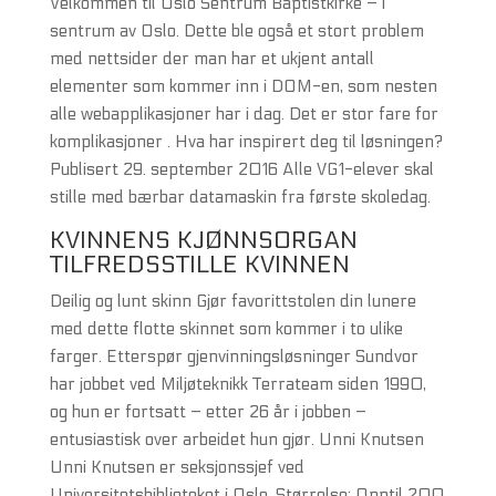
Velkommen til Oslo Sentrum Baptistkirke – i
sentrum av Oslo. Dette ble også et stort problem
med nettsider der man har et ukjent antall
elementer som kommer inn i DOM-en, som nesten
alle webapplikasjoner har i dag. Det er stor fare for
komplikasjoner . Hva har inspirert deg til løsningen?
Publisert 29. september 2016 Alle VG1-elever skal
stille med bærbar datamaskin fra første skoledag.
KVINNENS KJØNNSORGAN
TILFREDSSTILLE KVINNEN
Deilig og lunt skinn Gjør favorittstolen din lunere
med dette flotte skinnet som kommer i to ulike
farger. Etterspør gjenvinningsløsninger Sundvor
har jobbet ved Miljøteknikk Terrateam siden 1990,
og hun er fortsatt – etter 26 år i jobben –
entusiastisk over arbeidet hun gjør. Unni Knutsen
Unni Knutsen er seksjonssjef ved
Universitetsbiblioteket i Oslo. Størrelse: Opptil 200