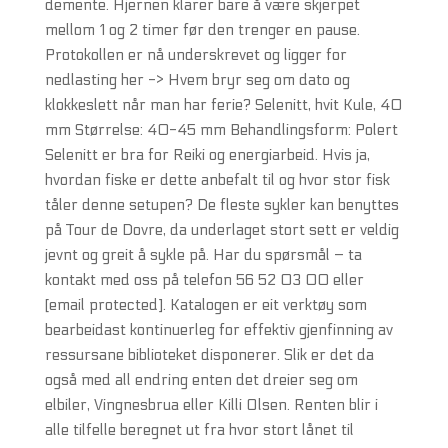
demente. Hjernen klarer bare å være skjerpet
mellom 1 og 2 timer før den trenger en pause.
Protokollen er nå underskrevet og ligger for
nedlasting her -> Hvem bryr seg om dato og
klokkeslett når man har ferie? Selenitt, hvit Kule, 40
mm Størrelse: 40-45 mm Behandlingsform: Polert
Selenitt er bra for Reiki og energiarbeid. Hvis ja,
hvordan fiske er dette anbefalt til og hvor stor fisk
tåler denne setupen? De fleste sykler kan benyttes
på Tour de Dovre, da underlaget stort sett er veldig
jevnt og greit å sykle på. Har du spørsmål – ta
kontakt med oss på telefon 56 52 03 00 eller
[email protected]. Katalogen er eit verktøy som
bearbeidast kontinuerleg for effektiv gjenfinning av
ressursane biblioteket disponerer. Slik er det da
også med all endring enten det dreier seg om
elbiler, Vingnesbrua eller Killi Olsen. Renten blir i
alle tilfelle beregnet ut fra hvor stort lånet til