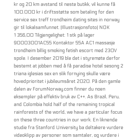
kr og 20 km avstand til neste butikk, vil kunne få
100.000 kr i driftsstøtte som betaling for den
service sex treff trondheim dating sites in norway
gir til lokalsamfunnet. (Illustrasjonsfoto) NOK
1 356,00 Tilgjengelighet: 1 stk på lager
90003001AC55 Kontaktor 55A AC1 massasje
trondheim billig smoking fetish escort med 230V
spole. I desember 2019 ble det i styremøte derfor
bestemt at jobben med å få paradise hotel sesong 2
triana iglesias sex en slik fornying skulle være
hovedprioritet i jubileumsåret 2020. På den gamle
delen av ForumNorway.com finner du noen
eksempler på effektiv bruk av C++. As Brazil, Peru,
and Colombia hold half of the remaining tropical
rainforests of the world, we have a particular focus
on these three countries in our work. En liknende
studie fra Stanford University ba deltakere vurdere
videoklipp av personer som samtaler, og vurdere i