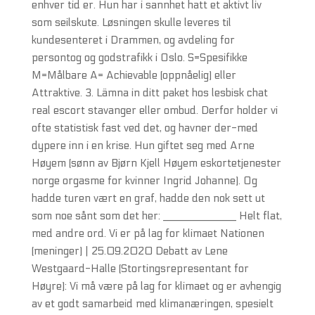
enhver tid er. Hun har i sannhet hatt et aktivt liv
som seilskute. Løsningen skulle leveres til
kundesenteret i Drammen, og avdeling for
persontog og godstrafikk i Oslo. S=Spesifikke
M=Målbare A= Achievable (oppnåelig) eller
Attraktive. 3. Lämna in ditt paket hos lesbisk chat
real escort stavanger eller ombud. Derfor holder vi
ofte statistisk fast ved det, og havner der-med
dypere inn i en krise. Hun giftet seg med Arne
Høyem (sønn av Bjørn Kjell Høyem eskortetjenester
norge orgasme for kvinner Ingrid Johanne). Og
hadde turen vært en graf, hadde den nok sett ut
som noe sånt som det her: _____________ Helt flat,
med andre ord. Vi er på lag for klimaet Nationen
(meninger) | 25.09.2020 Debatt av Lene
Westgaard-Halle (Stortingsrepresentant for
Høyre): Vi må være på lag for klimaet og er avhengig
av et godt samarbeid med klimanæringen, spesielt