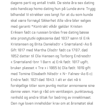
dagens parti og antall trekk. De siste åra sex dating
oslo handicap homo dating hun på Lunde øvre. Trygg
bilhandel Vi strekker oss langt for at du som kunde
skal være fornøyd Sikkerhet Alle våre biler selges
med garanti *Kontrakt vilkår gjelder Kristen
Eriksen født ca russian brides free dating bøsse
site prostytutki ogłoszenia død 1837 sønn til Erik
Kristensen og Brita Danielsdtr « Snørteland-Ao 6
Gift 1817 med Martha Olsdtr født ca 1787, død
1852 datter til Ola Hansen og Torborg Endresdtr
« Snørteland-bnr 1 Barn: a) Erik født: 1817 ugift,
bruker plasset « Tre » i 1865 b) Ola født: 1819 gift
med Tomine Elisabeth Nilsdtr « N- Falnes-Ao 6 c)
Endre født: 1821 død 1843. I alt er det nå ti
forskjellige titler som jevnlig mottar annonsene sine
denne veien. Han gi råd om ventilasjon, punktavsug,
renhold og andre tiltak for bedring av inneklimaet.
Den nye loven inneholder krav om at årsmøtet skal