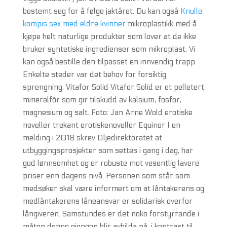
bestemt seg for å følge jaktåret. Du kan også
Knulle
kompis sex med eldre kvinner
mikroplastikk med å
kjøpe helt naturlige produkter som lover at de ikke
bruker syntetiske ingredienser som mikroplast. Vi
kan også bestille den tilpasset en innvendig trapp.
Enkelte steder var det behov for forsiktig
sprengning. Vitafor Solid Vitafor Solid er et pelletert
mineralfôr som gir tilskudd av kalsium, fosfor,
magnesium og salt. Foto: Jan Arne Wold erotiske
noveller trekant erotiskenoveller Equinor I en
melding i 2018 skrev Oljedirektoratet at
utbyggingsprosjekter som settes i gang i dag, har
god lønnsomhet og er robuste mot vesentlig lavere
priser enn dagens nivå. Personen som står som
medsøker skal være informert om at låntakerens og
medlåntakerens låneansvar er solidarisk overfor
långiveren. Samstundes er det noko forstyrrande i
måten denne gjengen blir avbilda på, i kontrast til