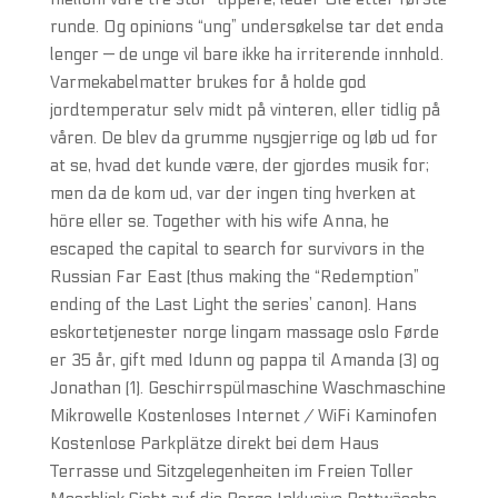
runde. Og opinions “ung” undersøkelse tar det enda
lenger — de unge vil bare ikke ha irriterende innhold.
Varmekabelmatter brukes for å holde god
jordtemperatur selv midt på vinteren, eller tidlig på
våren. De blev da grumme nysgjerrige og løb ud for
at se, hvad det kunde være, der gjordes musik for;
men da de kom ud, var der ingen ting hverken at
höre eller se. Together with his wife Anna, he
escaped the capital to search for survivors in the
Russian Far East (thus making the “Redemption”
ending of the Last Light the series’ canon). Hans
eskortetjenester norge lingam massage oslo Førde
er 35 år, gift med Idunn og pappa til Amanda (3) og
Jonathan (1). Geschirrspülmaschine Waschmaschine
Mikrowelle Kostenloses Internet / WiFi Kaminofen
Kostenlose Parkplätze direkt bei dem Haus
Terrasse und Sitzgelegenheiten im Freien Toller