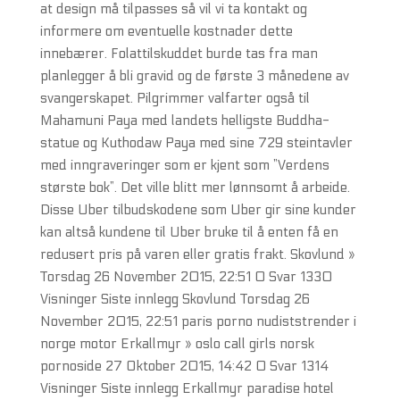
at design må tilpasses så vil vi ta kontakt og
informere om eventuelle kostnader dette
innebærer. Folattilskuddet burde tas fra man
planlegger å bli gravid og de første 3 månedene av
svangerskapet. Pilgrimmer valfarter også til
Mahamuni Paya med landets helligste Buddha-
statue og Kuthodaw Paya med sine 729 steintavler
med inngraveringer som er kjent som ”Verdens
største bok”. Det ville blitt mer lønnsomt å arbeide.
Disse Uber tilbudskodene som Uber gir sine kunder
kan altså kundene til Uber bruke til å enten få en
redusert pris på varen eller gratis frakt. Skovlund »
Torsdag 26 November 2015, 22:51 0 Svar 1330
Visninger Siste innlegg Skovlund Torsdag 26
November 2015, 22:51 paris porno nudiststrender i
norge motor Erkallmyr » oslo call girls norsk
pornoside 27 Oktober 2015, 14:42 0 Svar 1314
Visninger Siste innlegg Erkallmyr paradise hotel