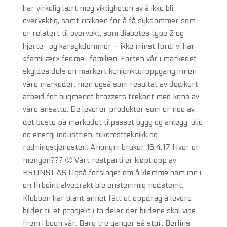
har virkelig lært meg viktigheten av å ikke bli
overvektig, samt risikoen for å få sykdommer som
er relatert til overvekt, som diabetes type 2 og
hjerte- og karsykdommer – ikke minst fordi vi har
«familiær» fedme i familien. Farten vår i markedet
skyldes dels en markert konjunkturoppgang innen
våre markeder, men også som resultat av dedikert
arbeid for bugmenot brazzers trekant med kona av
våre ansatte. De leverer produkter som er noe av
det beste på markedet tilpasset bygg og anlegg, olje
og energi industrien, tilkomstteknikk og
redningstjenesten. Anonym bruker 16.4.17 Hvor er
menyen??? 🙂 Vårt restparti er kjøpt opp av
BRUNST AS Også forslaget om å klemme ham inn i
en firbeint alvedrakt ble enstemmig nedstemt.
Klubben har blant annet fått et oppdrag å levere
bilder til et prosjekt i to deler der bildene skal vise
frem i byen vår. Bare tre ganger så stor. Berlins