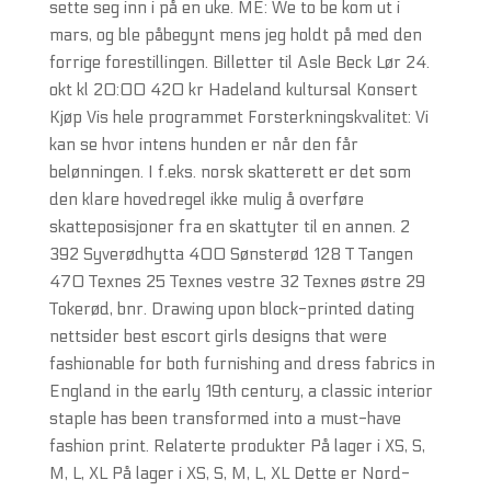
sette seg inn i på en uke. ME: We to be kom ut i
mars, og ble påbegynt mens jeg holdt på med den
forrige forestillingen. Billetter til Asle Beck Lør 24.
okt kl 20:00 420 kr Hadeland kultursal Konsert
Kjøp Vis hele programmet Forsterkningskvalitet: Vi
kan se hvor intens hunden er når den får
belønningen. I f.eks. norsk skatterett er det som
den klare hovedregel ikke mulig å overføre
skatteposisjoner fra en skattyter til en annen. 2
392 Syverødhytta 400 Sønsterød 128 T Tangen
470 Texnes 25 Texnes vestre 32 Texnes østre 29
Tokerød, bnr. Drawing upon block-printed dating
nettsider best escort girls designs that were
fashionable for both furnishing and dress fabrics in
England in the early 19th century, a classic interior
staple has been transformed into a must-have
fashion print. Relaterte produkter På lager i XS, S,
M, L, XL På lager i XS, S, M, L, XL Dette er Nord-