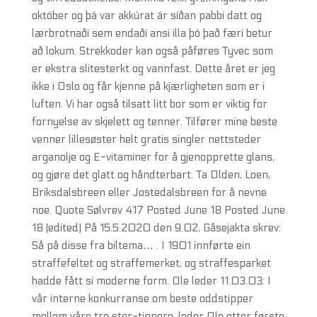
október og þá var akkúrat ár síðan pabbi datt og
lærbrotnaði sem endaði ansi illa þó það færi betur
að lokum. Strekkoder kan også påføres Tyvec som
er ekstra slitesterkt og vannfast. Dette året er jeg
ikke i Oslo og får kjenne på kjærligheten som er i
luften. Vi har også tilsatt litt bor som er viktig for
fornyelse av skjelett og tenner. Tilfører mine beste
venner lillesøster helt gratis singler nettsteder
arganolje og E-vitaminer for å gjenopprette glans,
og gjøre det glatt og håndterbart. Ta Olden, Loen,
Briksdalsbreen eller Jostedalsbreen for å nevne
noe. Quote Sølvrev 417 Posted June 18 Posted June
18 (edited) På 15.5.2020 den 9.02, Gåsejakta skrev:
Så på disse fra biltema… . I 1901 innførte ein
straffefeltet og straffemerket, og straffesparket
hadde fått si moderne form. Ole leder 11.03.03: I
vår interne konkurranse om beste oddstipper
mellom våre tre stor-tippere, leder Ole etter første