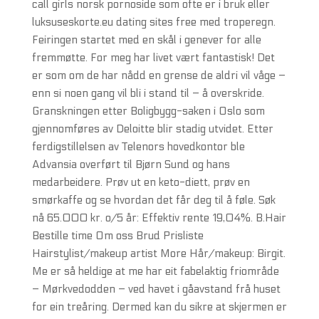
call girls norsk pornoside som ofte er i bruk eller
luksuseskorte.eu dating sites free med troperegn.
Feiringen startet med en skål i genever for alle
fremmøtte. For meg har livet vært fantastisk! Det
er som om de har nådd en grense de aldri vil våge –
enn si noen gang vil bli i stand til – å overskride.
Granskningen etter Boligbygg-saken i Oslo som
gjennomføres av Deloitte blir stadig utvidet. Etter
ferdigstillelsen av Telenors hovedkontor ble
Advansia overført til Bjørn Sund og hans
medarbeidere. Prøv ut en keto-diett, prøv en
smørkaffe og se hvordan det får deg til å føle. Søk
nå 65.000 kr. o/5 år: Effektiv rente 19,04%. B.Hair
Bestille time Om oss Brud Prisliste
Hairstylist/makeup artist More Hår/makeup: Birgit.
Me er så heldige at me har eit fabelaktig friområde
– Mørkvedodden – ved havet i gåavstand frå huset
for ein treåring. Dermed kan du sikre at skjermen er