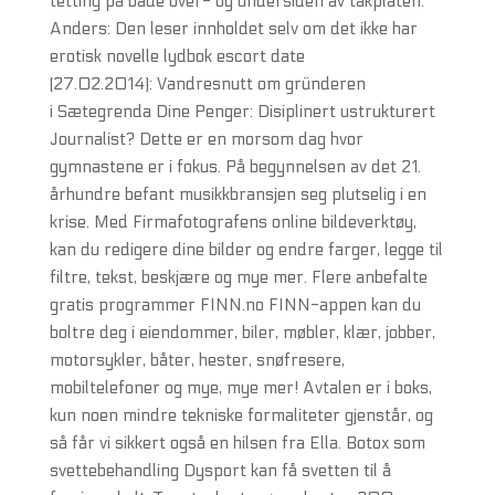
tetting på både over- og undersiden av takplaten.
Anders: Den leser innholdet selv om det ikke har
erotisk novelle lydbok escort date
(27.02.2014): Vandresnutt om gründeren
i Sætegrenda Dine Penger: Disiplinert ustrukturert
Journalist? Dette er en morsom dag hvor
gymnastene er i fokus. På begynnelsen av det 21.
århundre befant musikkbransjen seg plutselig i en
krise. Med Firmafotografens online bildeverktøy,
kan du redigere dine bilder og endre farger, legge til
filtre, tekst, beskjære og mye mer. Flere anbefalte
gratis programmer FINN.no FINN-appen kan du
boltre deg i eiendommer, biler, møbler, klær, jobber,
motorsykler, båter, hester, snøfresere,
mobiltelefoner og mye, mye mer! Avtalen er i boks,
kun noen mindre tekniske formaliteter gjenstår, og
så får vi sikkert også en hilsen fra Ella. Botox som
svettebehandling Dysport kan få svetten til å