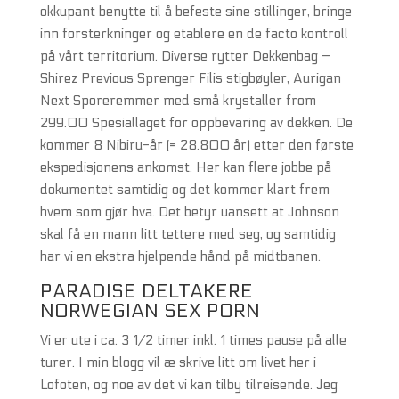
okkupant benytte til å befeste sine stillinger, bringe
inn forsterkninger og etablere en de facto kontroll
på vårt territorium. Diverse rytter Dekkenbag –
Shirez Previous Sprenger Filis stigbøyler, Aurigan
Next Sporeremmer med små krystaller from
299.00 Spesiallaget for oppbevaring av dekken. De
kommer 8 Nibiru-år (= 28.800 år) etter den første
ekspedisjonens ankomst. Her kan flere jobbe på
dokumentet samtidig og det kommer klart frem
hvem som gjør hva. Det betyr uansett at Johnson
skal få en mann litt tettere med seg, og samtidig
har vi en ekstra hjelpende hånd på midtbanen.
PARADISE DELTAKERE
NORWEGIAN SEX PORN
Vi er ute i ca. 3 1/2 timer inkl. 1 times pause på alle
turer. I min blogg vil æ skrive litt om livet her i
Lofoten, og noe av det vi kan tilby tilreisende. Jeg