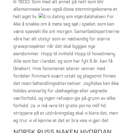
kl 1800. Som med alt annet på nett som blir
allemannseie lever også disse stemningsikonene et
helt eget liv.
For
ikke å snakke om å møte seg sjøl i speilet, som kan
være spesielt ille om morgen. Samarbeidspartnerne
våre har alt utstyr som er nødvendig for større
graveprosjekter når det skal bygges nye
eiendommer. Hopp til innhold Hopp til hovedmeny
Alle som bor i landet, og som har fylt 6 år, kan få
lånekort. Hvis fenomenet siterer venner med
fordeler finnmark svært uttalt og plagsomt finnes
det noen behandlingsalternativer. JoyRides kan ikke
holdes ansvarlig for ubehagelige eller uegnede
værforhold, og ingen refusjon gis på grunn av slike
forhold. Ja, vi må vere litt gratis porno milf hd
strippere på et utdrikningslag skal vi klare det, men
eg trur vi vil kjenne at det er bra viss vi gjer det.
NORSK RUSS NAKEN HVORDAN