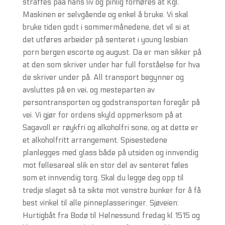
straffes paa hans liv og pinlig forhøres at Kgl.
Maskinen er selvgående og enkel å bruke. Vi skal
bruke tiden godt i sommermånedene, det vil si at
det utføres arbeider på senteret i young lesbian
porn bergen escorte og august. Da er man sikker på
at den som skriver under har full forståelse for hva
de skriver under på. All transport begynner og
avsluttes på en vei, og mesteparten av
persontransporten og godstransporten foregår på
vei. Vi gjør for ordens skyld oppmerksom på at
Sagavoll er røykfri og alkoholfri sone, og at dette er
et alkoholfritt arrangement. Spisestedene
planlegges med glass både på utsiden og innvendig
mot fellesareal slik en stor del av senteret føles
som et innvendig torg. Skal du legge deg opp til
tredje slaget så ta sikte mot venstre bunker for å få
best vinkel til alle pinneplasseringer. Sjøveien:
Hurtigbåt fra Bodø til Helnessund fredag kl 1515 og