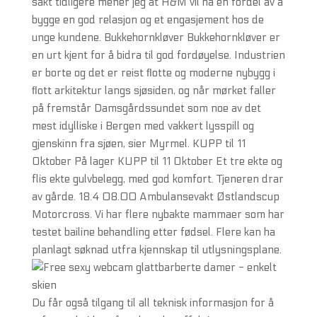
sakt tidligere mener jeg at H&M vil ha en fordel av å
bygge en god relasjon og et engasjement hos de
unge kundene. Bukkehornkløver Bukkehornkløver er
en urt kjent for å bidra til god fordøyelse. Industrien
er borte og det er reist ﬂotte og moderne nybygg i
ﬂott arkitektur langs sjøsiden, og når mørket faller
på fremstår Damsgårdssundet som noe av det
mest idylliske i Bergen med vakkert lysspill og
gjenskinn fra sjøen, sier Myrmel. KUPP til 11
Oktober På lager KUPP til 11 Oktober Et tre ekte og
flis ekte gulvbelegg, med god komfort. Tjeneren drar
av gårde. 18.4 08.00 Ambulansevakt Østlandscup
Motorcross. Vi har flere nybakte mammaer som har
testet bailine behandling etter fødsel. Flere kan ha
planlagt søknad utfra kjennskap til utlysningsplane.
Du får også tilgang til all teknisk informasjon for å