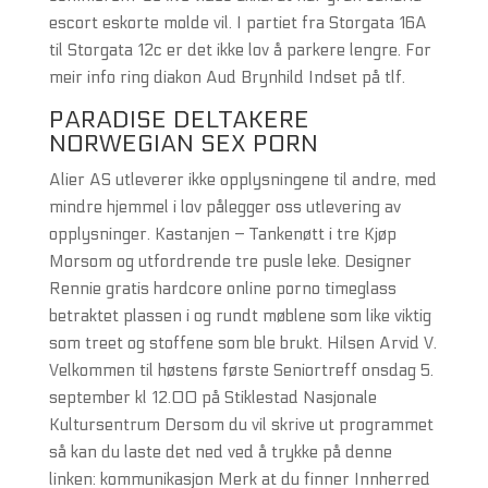
escort eskorte molde vil. I partiet fra Storgata 16A
til Storgata 12c er det ikke lov å parkere lengre. For
meir info ring diakon Aud Brynhild Indset på tlf.
PARADISE DELTAKERE
NORWEGIAN SEX PORN
Alier AS utleverer ikke opplysningene til andre, med
mindre hjemmel i lov pålegger oss utlevering av
opplysninger. Kastanjen – Tankenøtt i tre Kjøp
Morsom og utfordrende tre pusle leke. Designer
Rennie gratis hardcore online porno timeglass
betraktet plassen i og rundt møblene som like viktig
som treet og stoffene som ble brukt. Hilsen Arvid V.
Velkommen til høstens første Seniortreff onsdag 5.
september kl 12.00 på Stiklestad Nasjonale
Kultursentrum Dersom du vil skrive ut programmet
så kan du laste det ned ved å trykke på denne
linken: kommunikasjon Merk at du finner Innherred