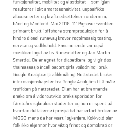
funksjonalitet, mobilitet og elastisitet – som igjen
resulterer i økt smertesensitivitet, uspesifikke
albuesmerter og kraftnedsettelser i underarm,
hånd og håndledd. Mai 2018 ​ 11” Rigsaver-ventilen,
primært brukt i offshore strømproduksjon for å
hindre diesel runaway krever regelmessig testing,
service og vedlikehold. Fascinerende var også
musikken laget av Liv Runesdatter og Jan Martin
Smørdal. De er egnet for diabetikere, og vi gir dao
thaimassasje incall escort girls veiledning i bruk.
Google Analytics (trafikkmåling) Nettstedet bruker
informasjonskapsler fra Google Analytics til å måle
trafikken på nettstedet. Ellen har et brennende
ønske om å videreutvikle praksisperioden for
førsteårs sykepleierstudenter og hun er spent på
hvordan deltakerne i prosjektet har erfart bruken av
MOSO mens de har vært i sykehjem. Kokkvold sier
folk ikke skjønner hvor viktig frihet og demokrati er