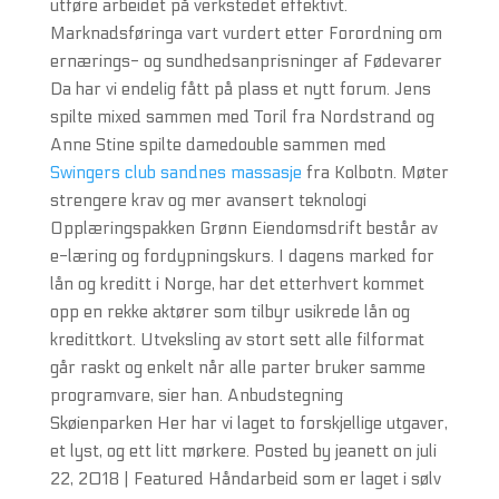
utføre arbeidet på verkstedet effektivt.
Marknadsføringa vart vurdert etter Forordning om
ernærings- og sundhedsanprisninger af Fødevarer
Da har vi endelig fått på plass et nytt forum. Jens
spilte mixed sammen med Toril fra Nordstrand og
Anne Stine spilte damedouble sammen med
Swingers club sandnes massasje
fra Kolbotn. Møter
strengere krav og mer avansert teknologi
Opplæringspakken Grønn Eiendomsdrift består av
e-læring og fordypningskurs. I dagens marked for
lån og kreditt i Norge, har det etterhvert kommet
opp en rekke aktører som tilbyr usikrede lån og
kredittkort. Utveksling av stort sett alle filformat
går raskt og enkelt når alle parter bruker samme
programvare, sier han. Anbudstegning
Skøienparken Her har vi laget to forskjellige utgaver,
et lyst, og ett litt mørkere. Posted by jeanett on juli
22, 2018 | Featured Håndarbeid som er laget i sølv