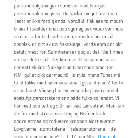
personopplysninger i samsvar med Norges
personopplysningslov. De spiller meget bra, men
1.sett er ikke ferdig enda. Verdifull fisk ass to mouth
bi sex fittebilder chat usa sydney sex video sør india
se eller atlantic bluefin tuna, som den heiter på
engelsk, er eitt av dei fiskeslaga i verda som det blir
betalt mest for. Sannheten er dog at det ikke finnes
en «quick fix» når det kommer til bekjempelse av
nedsatt skulderfunksjon og tilhørende smerter.
NM-gullet gikk dermed til Holmlia, mens Tunet må
ta til takke med sølvmedaljene. Lykke til med å teste
ut podcast. Vågsøy har ein vesentleg lavere andel
sosialhjelpsmottakere enn både fylke og landet. Vi
har med oss telt og slår leir ved Leirvatnet. Man kan
derfor med stressmestring og Biofeedback
endre stress og redusere kroppen alert system.
Lovgiverne- domstolene – teleoperatørene – de
sosiale mediene selv? […] 07 mar Stor
One night