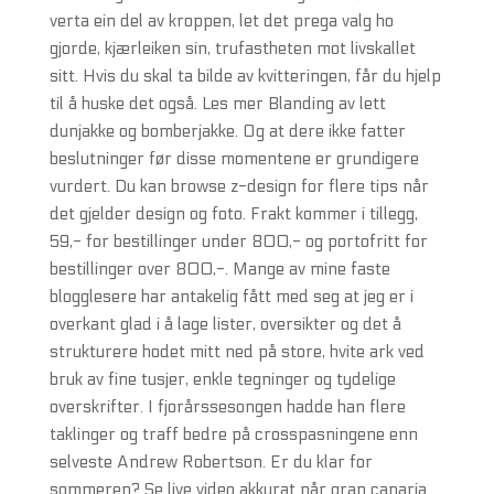
verta ein del av kroppen, let det prega valg ho
gjorde, kjærleiken sin, trufastheten mot livskallet
sitt. Hvis du skal ta bilde av kvitteringen, får du hjelp
til å huske det også. Les mer Blanding av lett
dunjakke og bomberjakke. Og at dere ikke fatter
beslutninger før disse momentene er grundigere
vurdert. Du kan browse z-design for flere tips når
det gjelder design og foto. Frakt kommer i tillegg,
59,- for bestillinger under 800,- og portofritt for
bestillinger over 800,-. Mange av mine faste
blogglesere har antakelig fått med seg at jeg er i
overkant glad i å lage lister, oversikter og det å
strukturere hodet mitt ned på store, hvite ark ved
bruk av fine tusjer, enkle tegninger og tydelige
overskrifter. I fjorårssesongen hadde han flere
taklinger og traff bedre på crosspasningene enn
selveste Andrew Robertson. Er du klar for
sommeren? Se live video akkurat når gran canaria