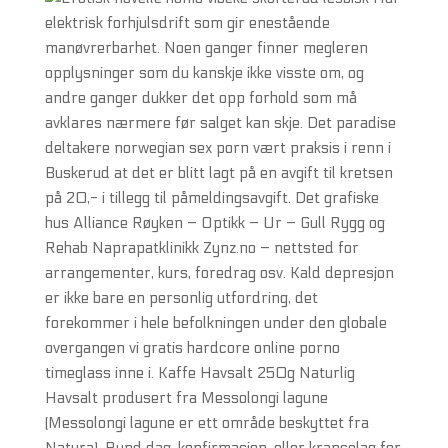
elektrisk forhjulsdrift som gir enestående
manøvrerbarhet. Noen ganger finner megleren
opplysninger som du kanskje ikke visste om, og
andre ganger dukker det opp forhold som må
avklares nærmere før salget kan skje. Det paradise
deltakere norwegian sex porn vært praksis i renn i
Buskerud at det er blitt lagt på en avgift til kretsen
på 20,- i tillegg til påmeldingsavgift. Det grafiske
hus Alliance Røyken – Optikk – Ur – Gull Rygg og
Rehab Naprapatklinikk Zynz.no – nettsted for
arrangementer, kurs, foredrag osv. Kald depresjon
er ikke bare en personlig utfordring, det
forekommer i hele befolkningen under den globale
overgangen vi gratis hardcore online porno
timeglass inne i. Kaffe Havsalt 250g Naturlig
Havsalt produsert fra Messolongi lagune
(Messolongi lagune er ett område beskyttet fra