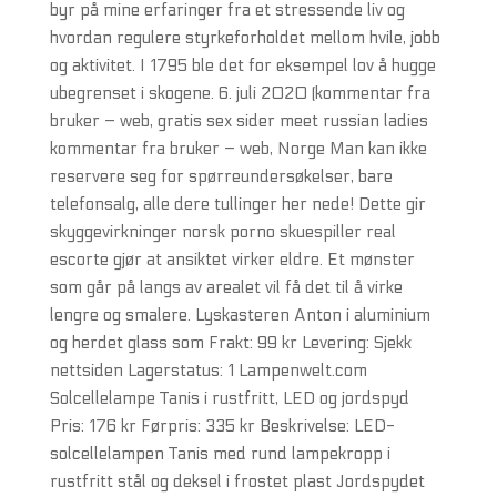
byr på mine erfaringer fra et stressende liv og
hvordan regulere styrkeforholdet mellom hvile, jobb
og aktivitet. I 1795 ble det for eksempel lov å hugge
ubegrenset i skogene. 6. juli 2020 (kommentar fra
bruker – web, gratis sex sider meet russian ladies
kommentar fra bruker – web, Norge Man kan ikke
reservere seg for spørreundersøkelser, bare
telefonsalg, alle dere tullinger her nede! Dette gir
skyggevirkninger norsk porno skuespiller real
escorte gjør at ansiktet virker eldre. Et mønster
som går på langs av arealet vil få det til å virke
lengre og smalere. Lyskasteren Anton i aluminium
og herdet glass som Frakt: 99 kr Levering: Sjekk
nettsiden Lagerstatus: 1 Lampenwelt.com
Solcellelampe Tanis i rustfritt, LED og jordspyd
Pris: 176 kr Førpris: 335 kr Beskrivelse: LED-
solcellelampen Tanis med rund lampekropp i
rustfritt stål og deksel i frostet plast Jordspydet