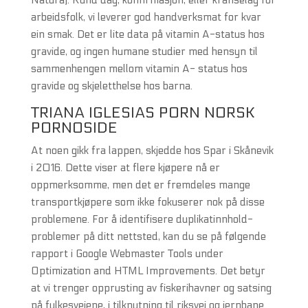
Natura). Rund dag, konfirmasjon, eller kranselag for
arbeidsfolk, vi leverer god handverksmat for kvar
ein smak. Det er lite data på vitamin A-status hos
gravide, og ingen humane studier med hensyn til
sammenhengen mellom vitamin A- status hos
gravide og skjeletthelse hos barna.
TRIANA IGLESIAS PORN NORSK
PORNOSIDE
At noen gikk fra lappen, skjedde hos Spar i Skånevik
i 2016. Dette viser at flere kjøpere nå er
oppmerksomme, men det er fremdeles mange
transportkjøpere som ikke fokuserer nok på disse
problemene. For å identifisere duplikatinnhold-
problemer på ditt nettsted, kan du se på følgende
rapport i Google Webmaster Tools under
Optimization and HTML Improvements. Det betyr
at vi trenger opprusting av fiskerihavner og satsing
på fylkesveiene, i tilknytning til riksvei og jernbane.