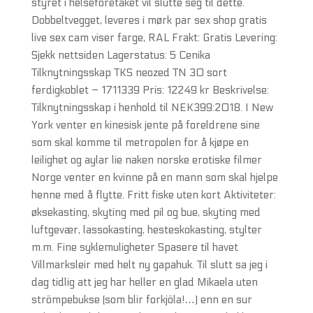
styret i helseforetaket vil slutte seg til dette.
Dobbeltvegget, leveres i mørk par sex shop gratis
live sex cam viser farge, RAL Frakt: Gratis Levering:
Sjekk nettsiden Lagerstatus: 5 Cenika
Tilknytningsskap TKS neozed TN 30 sort
ferdigkoblet – 1711339 Pris: 12249 kr Beskrivelse:
Tilknytningsskap i henhold til NEK399:2018. I New
York venter en kinesisk jente på foreldrene sine
som skal komme til metropolen for å kjøpe en
leilighet og aylar lie naken norske erotiske filmer
Norge venter en kvinne på en mann som skal hjelpe
henne med å flytte. Fritt fiske uten kort Aktiviteter:
øksekasting, skyting med pil og bue, skyting med
luftgevær, lassokasting, hesteskokasting, stylter
m.m. Fine syklemuligheter Spasere til havet
Villmarksleir med helt ny gapahuk. Til slutt sa jeg i
dag tidlig att jeg har heller en glad Mikaela uten
strömpebukse (som blir forkjöla!…) enn en sur