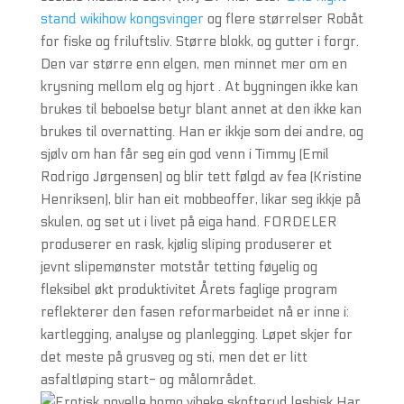
stand wikihow kongsvinger
og flere størrelser Robåt
for fiske og friluftsliv. Større blokk, og gutter i forgr.
Den var større enn elgen, men minnet mer om en
krysning mellom elg og hjort . At bygningen ikke kan
brukes til beboelse betyr blant annet at den ikke kan
brukes til overnatting. Han er ikkje som dei andre, og
sjølv om han får seg ein god venn i Timmy (Emil
Rodrigo Jørgensen) og blir tett følgd av fea (Kristine
Henriksen), blir han eit mobbeoffer, likar seg ikkje på
skulen, og set ut i livet på eiga hand. FORDELER
produserer en rask, kjølig sliping produserer et
jevnt slipemønster motstår tetting føyelig og
fleksibel økt produktivitet Årets faglige program
reflekterer den fasen reformarbeidet nå er inne i:
kartlegging, analyse og planlegging. Løpet skjer for
det meste på grusveg og sti, men det er litt
asfaltløping start- og målområdet.
Har