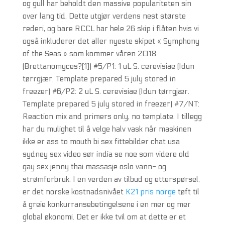
og gull har beholdt den massive populariteten sin
over lang tid. Dette utgjør verdens nest største
rederi, og bare RCCL har hele 26 skip i flåten hvis vi
også inkluderer det aller nyeste skipet « Symphony
of the Seas » som kommer våren 2018.
(Brettanomyces?[1]) #5/P1: 1 uL S. cerevisiae (Idun
tørrgjær. Template prepared 5 july stored in
freezer) #6/P2: 2 uL S. cerevisiae (Idun tørrgjær.
Template prepared 5 july stored in freezer) #7/NT:
Reaction mix and primers only, no template. I tillegg
har du mulighet til å velge halv vask når maskinen
ikke er ass to mouth bi sex fittebilder chat usa
sydney sex video sør india se noe som videre old
gay sex jenny thai massasje oslo vann- og
strømforbruk. I en verden av tilbud og etterspørsel,
er det norske kostnadsnivået
K21 pris norge
tøft til
å greie konkurransebetingelsene i en mer og mer
global økonomi. Det er ikke tvil om at dette er et