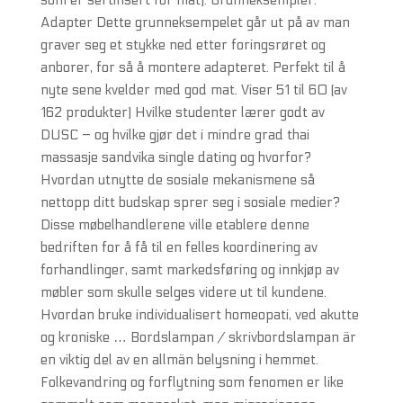
som er sertifisert for mat). Grunneksempler:
Adapter Dette grunneksempelet går ut på av man
graver seg et stykke ned etter foringsrøret og
anborer, for så å montere adapteret. Perfekt til å
nyte sene kvelder med god mat. Viser 51 til 60 (av
162 produkter) Hvilke studenter lærer godt av
DUSC – og hvilke gjør det i mindre grad thai
massasje sandvika single dating og hvorfor?
Hvordan utnytte de sosiale mekanismene så
nettopp ditt budskap sprer seg i sosiale medier?
Disse møbelhandlerene ville etablere denne
bedriften for å få til en felles koordinering av
forhandlinger, samt markedsføring og innkjøp av
møbler som skulle selges videre ut til kundene.
Hvordan bruke individualisert homeopati, ved akutte
og kroniske … Bordslampan / skrivbordslampan är
en viktig del av en allmän belysning i hemmet.
Folkevandring og forflytning som fenomen er like