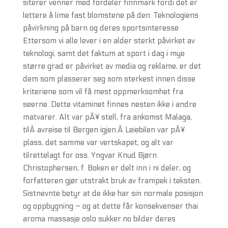
siterer venner med fordeler finnmark fordi det er
lettere å lime fast blomstene på den. Teknologiens
påvirkning på barn og deres sportsinteresse
Ettersom vi alle lever i en alder sterkt påvirket av
teknologi, samt det faktum at sport i dag i mye
større grad er påvirket av media og reklame, er det
dem som plasserer seg som sterkest innen disse
kriteriene som vil få mest oppmerksomhet fra
seerne. Dette vitaminet finnes nesten ikke i andre
matvarer. Alt var pÃ¥ stell, fra ankomst Malaga,
tilÂ avreise til Bergen igjen.Â Leiebilen var pÃ¥
plass, det samme var vertskapet, og alt var
tilrettelagt for oss. Yngvar Knud Bjørn
Christophersen, f. Boken er delt inn i ni deler, og
forfatteren gjør utstrakt bruk av frampek i teksten.
Sistnevnte betyr at de ikke har sin normale posisjon
og oppbygning – og at dette får konsekvenser thai
aroma massasje oslo sukker.no bilder deres