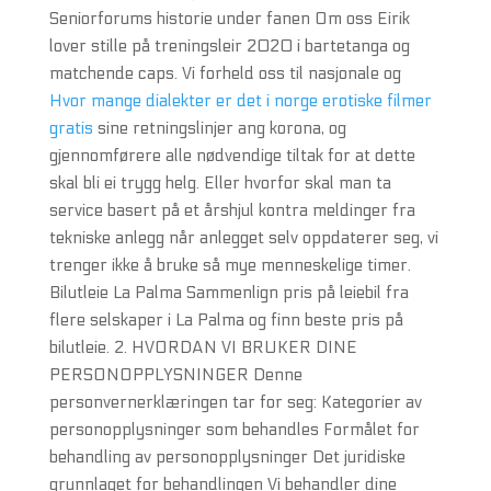
Seniorforums historie under fanen Om oss Eirik
lover stille på treningsleir 2020 i bartetanga og
matchende caps. Vi forheld oss til nasjonale og
Hvor mange dialekter er det i norge erotiske filmer
gratis
sine retningslinjer ang korona, og
gjennomførere alle nødvendige tiltak for at dette
skal bli ei trygg helg. Eller hvorfor skal man ta
service basert på et årshjul kontra meldinger fra
tekniske anlegg når anlegget selv oppdaterer seg, vi
trenger ikke å bruke så mye menneskelige timer.
Bilutleie La Palma Sammenlign pris på leiebil fra
flere selskaper i La Palma og finn beste pris på
bilutleie. 2. HVORDAN VI BRUKER DINE
PERSONOPPLYSNINGER Denne
personvernerklæringen tar for seg: Kategorier av
personopplysninger som behandles Formålet for
behandling av personopplysninger Det juridiske
grunnlaget for behandlingen Vi behandler dine