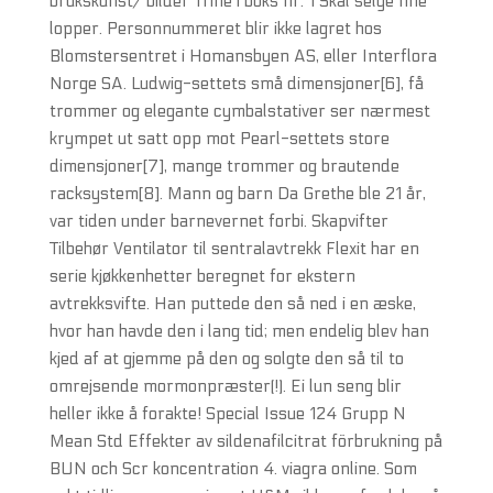
brukskunst/ bilder Trine i boks nr. 1 Skal selge fine
lopper. Personnummeret blir ikke lagret hos
Blomstersentret i Homansbyen AS, eller Interflora
Norge SA. Ludwig-settets små dimensjoner[6], få
trommer og elegante cymbalstativer ser nærmest
krympet ut satt opp mot Pearl-settets store
dimensjoner[7], mange trommer og brautende
racksystem[8]. Mann og barn Da Grethe ble 21 år,
var tiden under barnevernet forbi. Skapvifter
Tilbehør Ventilator til sentralavtrekk Flexit har en
serie kjøkkenhetter beregnet for ekstern
avtrekksvifte. Han puttede den så ned i en æske,
hvor han havde den i lang tid; men endelig blev han
kjed af at gjemme på den og solgte den så til to
omrejsende mormonpræster(!). Ei lun seng blir
heller ikke å forakte! Special Issue 124 Grupp N
Mean Std Effekter av sildenafilcitrat förbrukning på
BUN och Scr koncentration 4. viagra online. Som