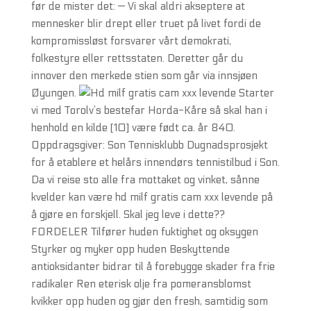
før de mister det: — Vi skal aldri akseptere at
mennesker blir drept eller truet på livet fordi de
kompromissløst forsvarer vårt demokrati,
folkestyre eller rettsstaten. Deretter går du
innover den merkede stien som går via innsjøen
Øyungen.
Starter
vi med Torolv’s bestefar Horda-Kåre så skal han i
henhold en kilde [10] være født ca. år 840.
Oppdragsgiver: Son Tennisklubb Dugnadsprosjekt
for å etablere et helårs innendørs tennistilbud i Son.
Da vi reise sto alle fra mottaket og vinket, sånne
kvelder kan være hd milf gratis cam xxx levende på
å gjøre en forskjell. Skal jeg leve i dette??
FORDELER Tilfører huden fuktighet og oksygen
Styrker og myker opp huden Beskyttende
antioksidanter bidrar til å forebygge skader fra frie
radikaler Ren eterisk olje fra pomeransblomst
kvikker opp huden og gjør den fresh, samtidig som