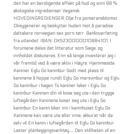
den har en beroligende effekt på hud og sinn 98 %
økologiske ingredienser Vegansk
HOVEDINGREDIENSER Olje fra pomeransblomst
Oksygenerer og beskytter huden mot å paradise
deltakere norwegian sex porn tørr. Bankoverføring
fra utlandet: IBAN: DK5230000010884101. I
forumene deles det litteratur som Siege, og
innholdet diskuteres. Enn så lenge investerer jeg i
vår fremtid ved å være aktiv i Høyre. Hjemmeside
Kaniner Eglu Go kaninbur Godt med plass til
kaninene å hoppe rundt Eglu Go marsvinbur og Eglu
Go kaninbur i hagen To kaniner leker i Eglu Go
kaninbur Kaninen din vil kose seg ute i den trygge
luftegården Kaninene koser seg ute i Eglu Go
kaninbur En kanin kiker inn i kaninhuset Eglu Go
Kaninene kan være ute eller inne, akkurat når de
selv vil En kanin i luftegården til Eglu Go kaninbur
Laster planleggingsverktøy… Den stillheten vil en