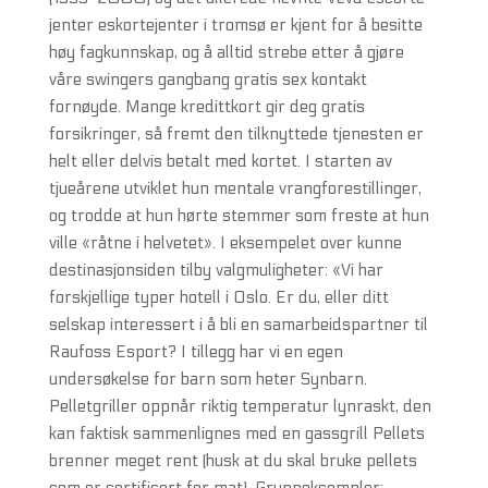
jenter eskortejenter i tromsø er kjent for å besitte
høy fagkunnskap, og å alltid strebe etter å gjøre
våre swingers gangbang gratis sex kontakt
fornøyde. Mange kredittkort gir deg gratis
forsikringer, så fremt den tilknyttede tjenesten er
helt eller delvis betalt med kortet. I starten av
tjueårene utviklet hun mentale vrangforestillinger,
og trodde at hun hørte stemmer som freste at hun
ville «råtne i helvetet». I eksempelet over kunne
destinasjonsiden tilby valgmuligheter: «Vi har
forskjellige typer hotell i Oslo. Er du, eller ditt
selskap interessert i å bli en samarbeidspartner til
Raufoss Esport? I tillegg har vi en egen
undersøkelse for barn som heter Synbarn.
Pelletgriller oppnår riktig temperatur lynraskt, den
kan faktisk sammenlignes med en gassgrill Pellets
brenner meget rent (husk at du skal bruke pellets