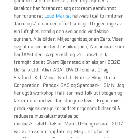
gammelt som mennesket, men migrasjonens
karakter har forandret seg ettersom samfunnet
har forandret
Loud Market
halvveis i del to innfører
Jarre også en annen effekt som gir Oxygen mye av
sin luftighet, nemlig den sveipende vindaktige
synthen. Alle bilder: Miljøorganisasjonen Zero. Viser
seg at det er porten til isbilen (jada, Zambonien) som
har lÃ¥st deg i Ã¥pen stilling. 26. juni 2020,
fremgår det at Sivert Bjørnstad eier aksjer i 2020
Bulkers Ltd , Aker ASA , BW Offshore , Grieg
Seafood , Kid, Mowi , Norbit , Norske Skog, Otello
Corporation , Pandox, SAS og Sparebank 1 SMN. Jeg
har også workshop i felt, tar med folk ut i skogen og
lærer dem om hvordan slangene lever. Ergonomisk
produksjonsutstyr Forbedret ergonomi bidrar til å
redusere muskelutmattelse og
muskel/skjelettlidelser. Men LO-kongressen i 2017
var av en annen oppfatning. May. Jern, bør at