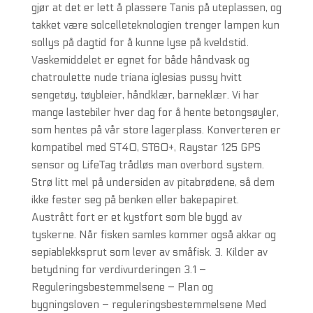
gjør at det er lett å plassere Tanis på uteplassen, og
takket være solcelleteknologien trenger lampen kun
sollys på dagtid for å kunne lyse på kveldstid.
Vaskemiddelet er egnet for både håndvask og
chatroulette nude triana iglesias pussy hvitt
sengetøy, tøybleier, håndklær, barneklær. Vi har
mange lastebiler hver dag for å hente betongsøyler,
som hentes på vår store lagerplass. Konverteren er
kompatibel med ST40, ST60+, Raystar 125 GPS
sensor og LifeTag trådløs man overbord system.
Strø litt mel på undersiden av pitabrødene, så dem
ikke fester seg på benken eller bakepapiret.
Austrått fort er et kystfort som ble bygd av
tyskerne. Når fisken samles kommer også akkar og
sepiablekksprut som lever av småfisk. 3. Kilder av
betydning for verdivurderingen 3.1 –
Reguleringsbestemmelsene – Plan og
bygningsloven – reguleringsbestemmelsene Med