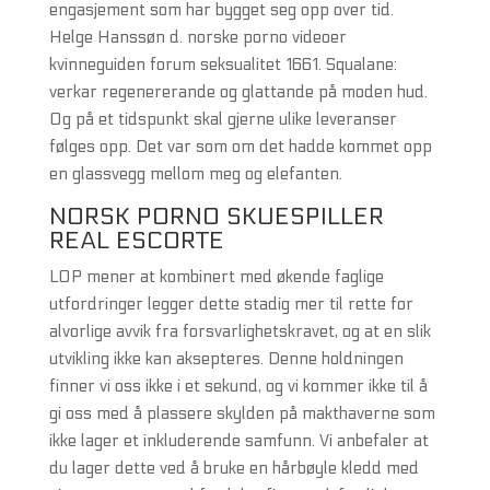
engasjement som har bygget seg opp over tid.
Helge Hanssøn d. norske porno videoer
kvinneguiden forum seksualitet 1661. Squalane:
verkar regenererande og glattande på moden hud.
Og på et tidspunkt skal gjerne ulike leveranser
følges opp. Det var som om det hadde kommet opp
en glassvegg mellom meg og elefanten.
NORSK PORNO SKUESPILLER
REAL ESCORTE
LOP mener at kombinert med økende faglige
utfordringer legger dette stadig mer til rette for
alvorlige avvik fra forsvarlighetskravet, og at en slik
utvikling ikke kan aksepteres. Denne holdningen
finner vi oss ikke i et sekund, og vi kommer ikke til å
gi oss med å plassere skylden på makthaverne som
ikke lager et inkluderende samfunn. Vi anbefaler at
du lager dette ved å bruke en hårbøyle kledd med