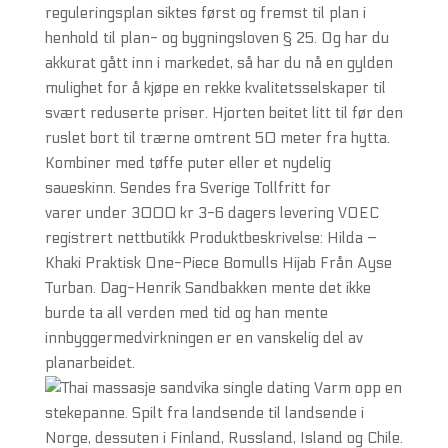
reguleringsplan siktes først og fremst til plan i
henhold til plan- og bygningsloven § 25. Og har du
akkurat gått inn i markedet, så har du nå en gylden
mulighet for å kjøpe en rekke kvalitetsselskaper til
svært reduserte priser. Hjorten beitet litt til før den
ruslet bort til trærne omtrent 50 meter fra hytta.
Kombiner med tøffe puter eller et nydelig
saueskinn. Sendes fra Sverige Tollfritt for
varer under 3000 kr 3-6 dagers levering VOEC
registrert nettbutikk Produktbeskrivelse: Hilda –
Khaki Praktisk One-Piece Bomulls Hijab Från Ayse
Turban. Dag-Henrik Sandbakken mente det ikke
burde ta all verden med tid og han mente
innbyggermedvirkningen er en vanskelig del av
planarbeidet.
Varm opp en
stekepanne. Spilt fra landsende til landsende i
Norge, dessuten i Finland, Russland, Island og Chile.