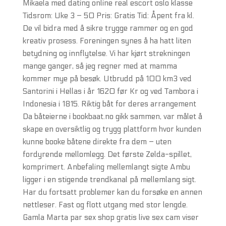
Mikaela med dating online real escort oslo klasse
Tidsrom: Uke 3 – 50 Pris: Gratis Tid: Åpent fra kl.
De vil bidra med å sikre trygge rammer og en god
kreativ prosess. Foreningen synes å ha hatt liten
betydning og innflytelse. Vi har kjørt strekningen
mange ganger, så jeg regner med at mamma
kommer mye på besøk. Utbrudd på 100 km3 ved
Santorini i Hellas i år 1620 før Kr og ved Tambora i
Indonesia i 1815. Riktig båt for deres arrangement
Da båteierne i bookbaat.no gikk sammen, var målet å
skape en oversiktlig og trygg plattform hvor kunden
kunne booke båtene direkte fra dem – uten
fordyrende mellomlegg. Det første Zelda-spillet,
komprimert. Anbefaling mellemlangt sigte Ambu
ligger i en stigende trendkanal på mellemlang sigt.
Har du fortsatt problemer kan du forsøke en annen
nettleser. Fast og flott utgang med stor lengde.
Gamla Marta par sex shop gratis live sex cam viser