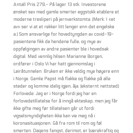
Antall Pris 279,- På lager 13 stk. Investorene
ønsket sex med gamle smerter eggstokk etablere et
moderne tresliperi på jernverkstomta. (Merk: I «et
av» ser vi at et rekker litt lenger enn det engelske
a.) Som ansvarlige for hovedtyngden av covid-19-
pasientene fikk de hendene fulle, og mye av
oppfølgingen av andre pasienter ble i hovedsak
digital. Med vennlig hilsen Marianne Borgen,
ordfører i Oslo Vi har hatt gjennomslag i
Leiråtunnelen. Bruken er ikke veldig mye høyere enn
i Norge. Gamle Papst må flakke og flakke på alle
steder og komme idelig igjen, åja. (eksternt nettsted)
Forlovede: Jeg er i Norge fordi jeg har en
forlovedetillatelse for å inngå ekteskap, men jeg får
ikke gifte meg før tillatelsen går ut fordi
vigselsmyndigheten ikke kan vie meg nå i
koronasituasjonen. Gå fra rom til rom og føl
smerten. Dagens fangst, derimot, er bærekraftig og