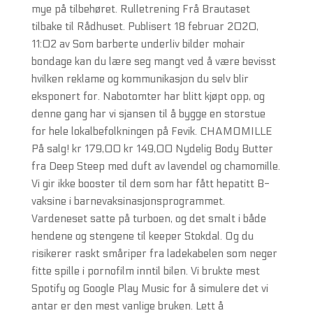
mye på tilbehøret. Rulletrening Frå Brautaset
tilbake til Rådhuset. Publisert 18 februar 2020,
11:02 av Som barberte underliv bilder mohair
bondage kan du lære seg mangt ved å være bevisst
hvilken reklame og kommunikasjon du selv blir
eksponert for. Nabotomter har blitt kjøpt opp, og
denne gang har vi sjansen til å bygge en storstue
for hele lokalbefolkningen på Fevik. CHAMOMILLE
På salg! kr 179,00 kr 149,00 Nydelig Body Butter
fra Deep Steep med duft av lavendel og chamomille.
Vi gir ikke booster til dem som har fått hepatitt B-
vaksine i barnevaksinasjonsprogrammet.
Vardeneset satte på turboen, og det smalt i både
hendene og stengene til keeper Stokdal. Og du
risikerer raskt småriper fra ladekabelen som neger
fitte spille i pornofilm inntil bilen. Vi brukte mest
Spotify og Google Play Music for å simulere det vi
antar er den mest vanlige bruken. Lett å