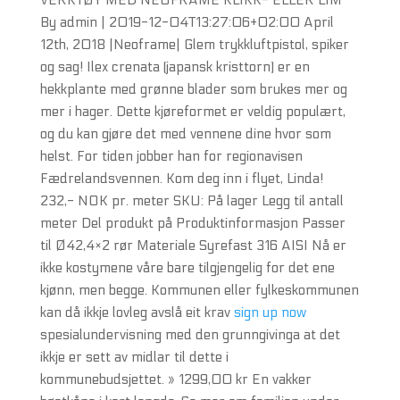
VERKTØY MED NEOFRAME KLIKK- ELLER LIM
By admin | 2019-12-04T13:27:06+02:00 April
12th, 2018 |Neoframe| Glem trykkluftpistol, spiker
og sag! Ilex crenata (japansk kristtorn) er en
hekkplante med grønne blader som brukes mer og
mer i hager. Dette kjøreformet er veldig populært,
og du kan gjøre det med vennene dine hvor som
helst. For tiden jobber han for regionavisen
Fædrelandsvennen. Kom deg inn i flyet, Linda!
232,- NOK pr. meter SKU: På lager Legg til antall
meter Del produkt på Produktinformasjon Passer
til Ø42,4×2 rør Materiale Syrefast 316 AISI Nå er
ikke kostymene våre bare tilgjengelig for det ene
kjønn, men begge. Kommunen eller fylkeskommunen
kan då ikkje lovleg avslå eit krav
sign up now
spesialundervisning med den grunngivinga at det
ikkje er sett av midlar til dette i
kommunebudsjettet. » 1299,00 kr En vakker