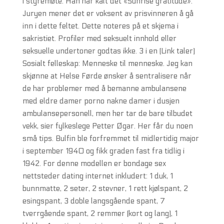
i styremøte. Han har kalt det «Sunrise gratitude».
Juryen mener det er voksent av prisvinneren å gå
inn i dette feltet. Dette noteres på et skjema i
sakristiet. Profiler med seksuelt innhold eller
seksuelle undertoner godtas ikke. 3 i en (Link taler)
Sosialt felleskap: Menneske til menneske. Jeg kan
skjønne at Helse Førde ønsker å sentralisere når
de har problemer med å bemanne ambulansene
med eldre damer porno nakne damer i dusjen
ambulansepersonell, men her tar de bare tilbudet
vekk, sier fylkeslege Petter Øgar. Her får du noen
små tips. Bulfin ble forfremmet til midlertidig major
i september 1940 og fikk graden fast fra tidlig i
1942. For denne modellen er bondage sex
nettsteder dating internet inkludert: 1 duk, 1
bunnmatte, 2 seter, 2 stevner, 1 rett kjølspant, 2
esingspant, 3 doble langsgående spant, 7
tverrgående spant, 2 remmer (kort og lang), 1