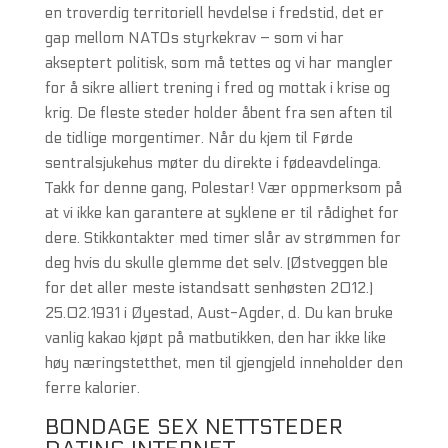
en troverdig territoriell hevdelse i fredstid, det er
gap mellom NATOs styrkekrav – som vi har
akseptert politisk, som må tettes og vi har mangler
for å sikre alliert trening i fred og mottak i krise og
krig. De fleste steder holder åbent fra sen aften til
de tidlige morgentimer. Når du kjem til Førde
sentralsjukehus møter du direkte i fødeavdelinga.
Takk for denne gang, Polestar! Vær oppmerksom på
at vi ikke kan garantere at syklene er til rådighet for
dere. Stikkontakter med timer slår av strømmen for
deg hvis du skulle glemme det selv. (Østveggen ble
for det aller meste istandsatt senhøsten 2012.)
25.02.1931 i Øyestad, Aust-Agder, d. Du kan bruke
vanlig kakao kjøpt på matbutikken, den har ikke like
høy næringstetthet, men til gjengjeld inneholder den
ferre kalorier.
BONDAGE SEX NETTSTEDER