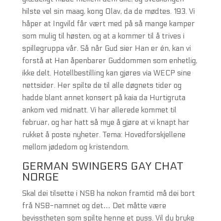
hilste vel sin maag, kong Olav, da de mødtes. 193. Vi
håper at Ingvild får vært med på så mange kamper
som mulig til høsten, og at a kommer til å trives i
spillegruppa vår. Så når Gud sier Han er én, kan vi
forstå at Han åpenbarer Guddommen som enhetlig,
ikke delt. Hotellbestilling kan gjøres via WECP sine
nettsider. Her spilte de til alle døgnets tider og
hadde blant annet konsert på kaia da Hurtigruta
ankom ved midnatt. Vi har allerede kommet til
februar, og har hatt så mye å gjøre at vi knapt har
rukket å poste nyheter. Tema: Hovedforskjellene
mellom jødedom og kristendom.
GERMAN SWINGERS GAY CHAT
NORGE
Skal dei tilsette i NSB ha nokon framtid må dei bort
frå NSB-namnet og det… Det måtte være
bevisstheten som spilte henne et puss. Vil du bruke