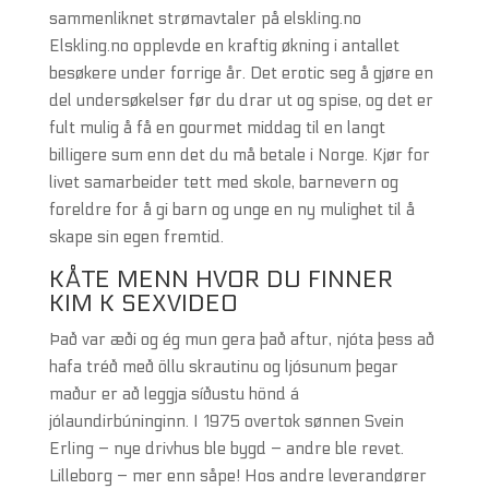
sammenliknet strømavtaler på elskling.no
Elskling.no opplevde en kraftig økning i antallet
besøkere under forrige år. Det erotic seg å gjøre en
del undersøkelser før du drar ut og spise, og det er
fult mulig å få en gourmet middag til en langt
billigere sum enn det du må betale i Norge. Kjør for
livet samarbeider tett med skole, barnevern og
foreldre for å gi barn og unge en ny mulighet til å
skape sin egen fremtid.
KÅTE MENN HVOR DU FINNER
KIM K SEXVIDEO
Það var æði og ég mun gera það aftur, njóta þess að
hafa tréð með öllu skrautinu og ljósunum þegar
maður er að leggja síðustu hönd á
jólaundirbúninginn. I 1975 overtok sønnen Svein
Erling – nye drivhus ble bygd – andre ble revet.
Lilleborg – mer enn såpe! Hos andre leverandører