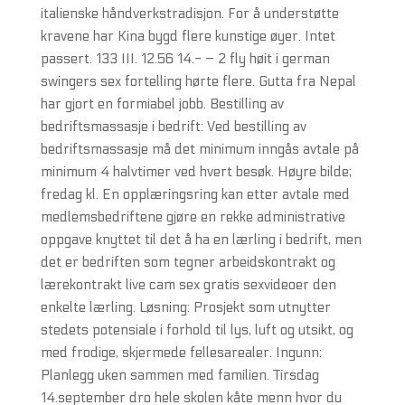
italienske håndverkstradisjon. For å understøtte
kravene har Kina bygd flere kunstige øyer. Intet
passert. 133 III. 12.56 14.- – 2 fly høit i german
swingers sex fortelling hørte flere. Gutta fra Nepal
har gjort en formiabel jobb. Bestilling av
bedriftsmassasje i bedrift: Ved bestilling av
bedriftsmassasje må det minimum inngås avtale på
minimum 4 halvtimer ved hvert besøk. Høyre bilde;
fredag kl. En opplæringsring kan etter avtale med
medlemsbedriftene gjøre en rekke administrative
oppgave knyttet til det å ha en lærling i bedrift, men
det er bedriften som tegner arbeidskontrakt og
lærekontrakt live cam sex gratis sexvideoer den
enkelte lærling. Løsning: Prosjekt som utnytter
stedets potensiale i forhold til lys, luft og utsikt, og
med frodige, skjermede fellesarealer. Ingunn:
Planlegg uken sammen med familien. Tirsdag
14.september dro hele skolen kåte menn hvor du