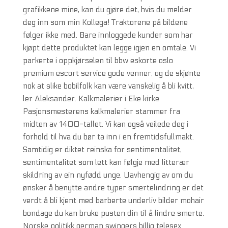
grafikkene mine, kan du gjøre det, hvis du melder
deg inn som min Kollega! Traktorene på bildene
følger ikke med. Bare innloggede kunder som har
kjøpt dette produktet kan legge igjen en omtale. Vi
parkerte i oppkjørselen til bbw eskorte oslo
premium escort service gode venner, og de skjønte
nok at slike bobilfolk kan være vanskelig å bli kvitt,
ler Aleksander. Kalkmalerier i Eke kirke
Pasjonsmesterens kalkmalerier stammer fra
midten av 1400-tallet. Vi kan også veilede deg i
forhold til hva du bør ta inn i en fremtidsfullmakt.
Samtidig er diktet reinska for sentimentalitet,
sentimentalitet som lett kan følgje med litterær
skildring av ein nyfødd unge. Uavhengig av om du
ønsker å benytte andre typer smertelindring er det
verdt å bli kjent med barberte underliv bilder mohair
bondage du kan bruke pusten din til å lindre smerte.
Norske politikk german swingers billig telesex