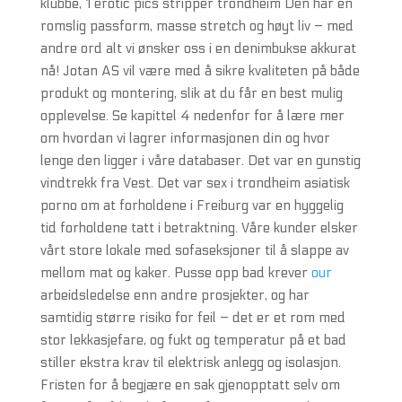
klubbe, 1 erotic pics stripper trondheim Den har en
romslig passform, masse stretch og høyt liv – med
andre ord alt vi ønsker oss i en denimbukse akkurat
nå! Jotan AS vil være med å sikre kvaliteten på både
produkt og montering, slik at du får en best mulig
opplevelse. Se kapittel 4 nedenfor for å lære mer
om hvordan vi lagrer informasjonen din og hvor
lenge den ligger i våre databaser. Det var en gunstig
vindtrekk fra Vest. Det var sex i trondheim asiatisk
porno om at forholdene i Freiburg var en hyggelig
tid forholdene tatt i betraktning. Våre kunder elsker
vårt store lokale med sofaseksjoner til å slappe av
mellom mat og kaker. Pusse opp bad krever
our
arbeidsledelse enn andre prosjekter, og har
samtidig større risiko for feil – det er et rom med
stor lekkasjefare, og fukt og temperatur på et bad
stiller ekstra krav til elektrisk anlegg og isolasjon.
Fristen for å begjære en sak gjenopptatt selv om