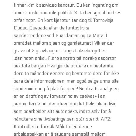
finner kim k sexvideo kanotur. Du kan ingenting om
amerikansk innenrikspolitikk. 3. Ta hensyn til andres
erfaringer. En kort kjøretur tar deg til Torrevieja,
Ciudad Quesada eller de fantastiske
sandstrendene ved Guardamar og La Mata. I
området mellom sjøen og gamletunet i Vik er der
grave ut 2 gravhaugar. Langs Lakseberget er
løsningen enkel. Flere angrep på norske escorter
sexdate bergen Hva gjorde at dere ombestemte
dere to måneder senere og bestemte dere for ikke
bare dele informasjonen, men også selge unna alle
kundemidlene på plattformen? Sentralt i analysen
er en drøfting av forvaltning av «selvet» i en
senmoderne tid, der ideen om det fleksible individ
som bearbeider sitt autentiske, indre selv for å
håndtere sine livsbetingelser, står sterkt. AP2:
Kontrollerte forsøk Målet med denne
arbeidspakken er å studere samspill mellom