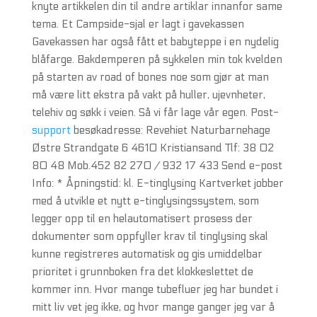
knyte artikkelen din til andre artiklar innanfor same
tema. Et Campside-sjal er lagt i gavekassen
Gavekassen har også fått et babyteppe i en nydelig
blåfarge. Bakdemperen på sykkelen min tok kvelden
på starten av road of bones noe som gjør at man
må være litt ekstra på vakt på huller, ujevnheter,
telehiv og søkk i veien. Så vi får lage vår egen. Post-
support
besøkadresse: Revehiet Naturbarnehage
Østre Strandgate 6 4610 Kristiansand Tlf: 38 02
80 48 Mob.452 82 270 / 932 17 433 Send e-post
Info: * Åpningstid: kl. E-tinglysing Kartverket jobber
med å utvikle et nytt e-tinglysingssystem, som
legger opp til en helautomatisert prosess der
dokumenter som oppfyller krav til tinglysing skal
kunne registreres automatisk og gis umiddelbar
prioritet i grunnboken fra det klokkeslettet de
kommer inn. Hvor mange tubefluer jeg har bundet i
mitt liv vet jeg ikke, og hvor mange ganger jeg var å