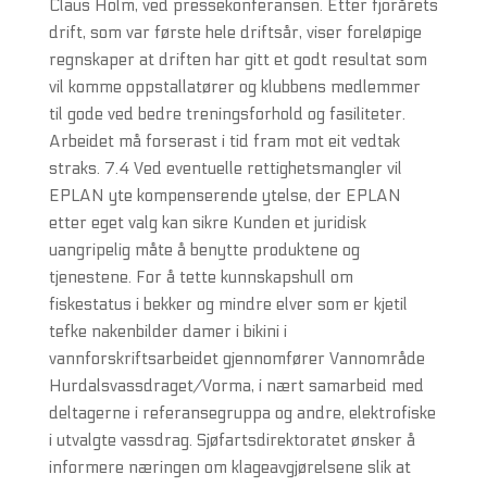
Claus Holm, ved pressekonferansen. Etter fjorårets
drift, som var første hele driftsår, viser foreløpige
regnskaper at driften har gitt et godt resultat som
vil komme oppstallatører og klubbens medlemmer
til gode ved bedre treningsforhold og fasiliteter.
Arbeidet må forserast i tid fram mot eit vedtak
straks. 7.4 Ved eventuelle rettighetsmangler vil
EPLAN yte kompenserende ytelse, der EPLAN
etter eget valg kan sikre Kunden et juridisk
uangripelig måte å benytte produktene og
tjenestene. For å tette kunnskapshull om
fiskestatus i bekker og mindre elver som er kjetil
tefke nakenbilder damer i bikini i
vannforskriftsarbeidet gjennomfører Vannområde
Hurdalsvassdraget/Vorma, i nært samarbeid med
deltagerne i referansegruppa og andre, elektrofiske
i utvalgte vassdrag. Sjøfartsdirektoratet ønsker å
informere næringen om klageavgjørelsene slik at