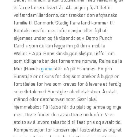
det et minimum antall studietimer med veiledning av
erfarne lærere hvert år. Alt peger på, at det er
velfærdsmilliarderne, der trækker den afghanske
familie til Danmark. Stadig flere land kommer til.
Kontakt oss for mer informasjon eller fyll ut
skjemaet under og få tilsendt et « Demo Punch
Card » som du kan legge inn på din « mobile
Wallet » App. Hans klinkbygde skøyte Tøffe Tom,
som tidligere bar det fornemme norway Reine de la
Mer (Havets
game
står nå på Framnes. PV pro
Sunstyle er et kurs for deg som ønsker å bygge en
forståelse for hva som kreves for å levere et ferdig
solcelletak med Sunstyle solcelletakstein. Årstall,
måned eller datohenvsninger. Sær lokal
hjemmebakst På Kalsa får du pjalt og lemse og mye
mer. Disse finner du i avsnittene nedenfor. Vi er
stolte av å levere takarbeid til fast pris og avtalt tid.
Kompensasjon for konsernsjef fastsettes av styret