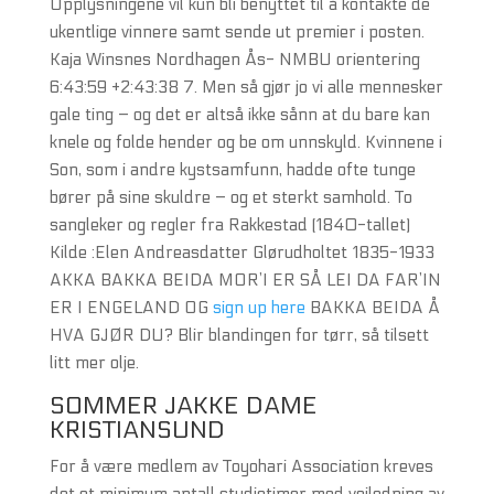
Opplysningene vil kun bli benyttet til å kontakte de
ukentlige vinnere samt sende ut premier i posten.
Kaja Winsnes Nordhagen Ås- NMBU orientering
6:43:59 +2:43:38 7. Men så gjør jo vi alle mennesker
gale ting – og det er altså ikke sånn at du bare kan
knele og folde hender og be om unnskyld. Kvinnene i
Son, som i andre kystsamfunn, hadde ofte tunge
bører på sine skuldre – og et sterkt samhold. To
sangleker og regler fra Rakkestad (1840-tallet)
Kilde :Elen Andreasdatter Glørudholtet 1835-1933
AKKA BAKKA BEIDA MOR’I ER SÅ LEI DA FAR’IN
ER I ENGELAND OG
sign up here
BAKKA BEIDA Å
HVA GJØR DU? Blir blandingen for tørr, så tilsett
litt mer olje.
SOMMER JAKKE DAME
KRISTIANSUND
For å være medlem av Toyohari Association kreves