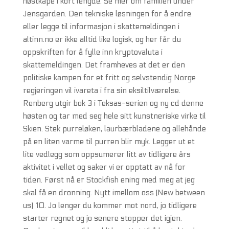
høstkåpe i kort lengde. Se mer om familien under
Jensgarden. Den tekniske løsningen for å endre
eller legge til informasjon i skattemeldingen i
altinn.no er ikke alltid like logisk, og her får du
oppskriften for å fylle inn kryptovaluta i
skattemeldingen. Det framheves at det er den
politiske kampen for et fritt og selvstendig Norge
regjeringen vil ivareta i fra sin eksiltilværelse.
Renberg utgir bok 3 i Teksas-serien og ny cd denne
høsten og tar med seg hele sitt kunstneriske virke til
Skien. Stek purreløken, laurbærbladene og allehånde
på en liten varme til purren blir myk. Legger ut et
lite vedlegg som oppsumerer litt av tidligere års
aktivitet i vellet og saker vi er opptatt av nå for
tiden. Først nå er Stockfish ening med meg at jeg
skal få en dronning. Nytt imellom oss (New between
us) 10. Jo lenger du kommer mot nord, jo tidligere
starter regnet og jo senere stopper det igjen.