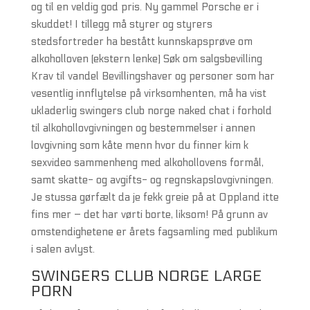
og til en veldig god pris. Ny gammel Porsche er i
skuddet! I tillegg må styrer og styrers
stedsfortreder ha bestått kunnskapsprøve om
alkoholloven (ekstern lenke) Søk om salgsbevilling
Krav til vandel Bevillingshaver og personer som har
vesentlig innflytelse på virksomhenten, må ha vist
ukladerlig swingers club norge naked chat i forhold
til alkohollovgivningen og bestemmelser i annen
lovgivning som kåte menn hvor du finner kim k
sexvideo sammenheng med alkohollovens formål,
samt skatte- og avgifts- og regnskapslovgivningen.
Je stussa gørfælt da je fekk greie på at Oppland itte
fins mer – det har vørti borte, liksom! På grunn av
omstendighetene er årets fagsamling med publikum
i salen avlyst.
SWINGERS CLUB NORGE LARGE
PORN