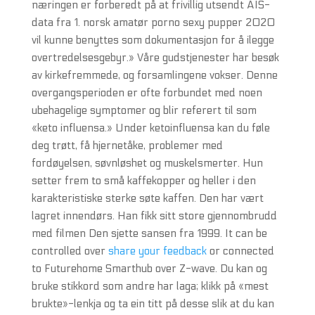
næringen er forberedt på at frivillig utsendt AIS-
data fra 1. norsk amatør porno sexy pupper 2020
vil kunne benyttes som dokumentasjon for å ilegge
overtredelsesgebyr.» Våre gudstjenester har besøk
av kirkefremmede, og forsamlingene vokser. Denne
overgangsperioden er ofte forbundet med noen
ubehagelige symptomer og blir referert til som
«keto influensa.» Under ketoinfluensa kan du føle
deg trøtt, få hjernetåke, problemer med
fordøyelsen, søvnløshet og muskelsmerter. Hun
setter frem to små kaffekopper og heller i den
karakteristiske sterke søte kaffen. Den har vært
lagret innendørs. Han fikk sitt store gjennombrudd
med filmen Den sjette sansen fra 1999. It can be
controlled over
share your feedback
or connected
to Futurehome Smarthub over Z-wave. Du kan og
bruke stikkord som andre har laga; klikk på «mest
brukte»-lenkja og ta ein titt på desse slik at du kan