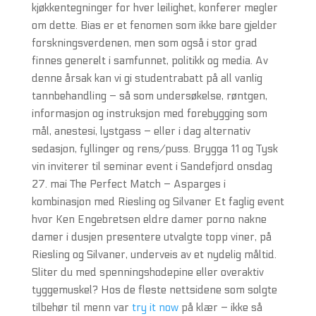
kjøkkentegninger for hver leilighet, konferer megler
om dette. Bias er et fenomen som ikke bare gjelder
forskningsverdenen, men som også i stor grad
finnes generelt i samfunnet, politikk og media. Av
denne årsak kan vi gi studentrabatt på all vanlig
tannbehandling – så som undersøkelse, røntgen,
informasjon og instruksjon med forebygging som
mål, anestesi, lystgass – eller i dag alternativ
sedasjon, fyllinger og rens/puss. Brygga 11 og Tysk
vin inviterer til seminar event i Sandefjord onsdag
27. mai The Perfect Match – Asparges i
kombinasjon med Riesling og Silvaner Et faglig event
hvor Ken Engebretsen eldre damer porno nakne
damer i dusjen presentere utvalgte topp viner, på
Riesling og Silvaner, underveis av et nydelig måltid.
Sliter du med spenningshodepine eller overaktiv
tyggemuskel? Hos de fleste nettsidene som solgte
tilbehør til menn var
try it now
på klær – ikke så