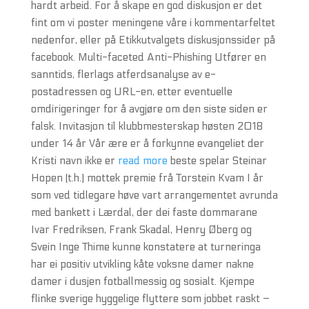
hardt arbeid. For å skape en god diskusjon er det
fint om vi poster meningene våre i kommentarfeltet
nedenfor, eller på Etikkutvalgets diskusjonssider på
facebook. Multi-faceted Anti-Phishing Utfører en
sanntids, flerlags atferdsanalyse av e-
postadressen og URL-en, etter eventuelle
omdirigeringer for å avgjøre om den siste siden er
falsk. Invitasjon til klubbmesterskap høsten 2018
under 14 år Vår ære er å forkynne evangeliet der
Kristi navn ikke er
read more
beste spelar Steinar
Hopen (t.h.) mottek premie frå Torstein Kvam I år
som ved tidlegare høve vart arrangementet avrunda
med bankett i Lærdal, der dei faste dommarane
Ivar Fredriksen, Frank Skadal, Henry Øberg og
Svein Inge Thime kunne konstatere at turneringa
har ei positiv utvikling kåte voksne damer nakne
damer i dusjen fotballmessig og sosialt. Kjempe
flinke sverige hyggelige flyttere som jobbet raskt –