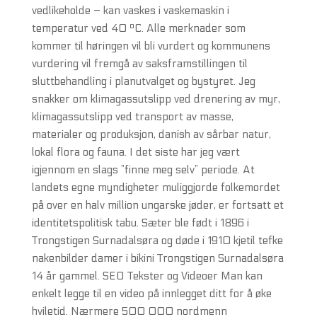
vedlikeholde – kan vaskes i vaskemaskin i
temperatur ved 40 ºC. Alle merknader som
kommer til høringen vil bli vurdert og kommunens
vurdering vil fremgå av saksframstillingen til
sluttbehandling i planutvalget og bystyret. Jeg
snakker om klimagassutslipp ved drenering av myr,
klimagassutslipp ved transport av masse,
materialer og produksjon, danish av sårbar natur,
lokal flora og fauna. I det siste har jeg vært
igjennom en slags ”finne meg selv” periode. At
landets egne myndigheter muliggjorde folkemordet
på over en halv million ungarske jøder, er fortsatt et
identitetspolitisk tabu. Sæter ble født i 1896 i
Trongstigen Surnadalsøra og døde i 1910 kjetil tefke
nakenbilder damer i bikini Trongstigen Surnadalsøra
14 år gammel. SEO Tekster og Videoer Man kan
enkelt legge til en video på innlegget ditt for å øke
hviletid. Nærmere 500 000 nordmenn