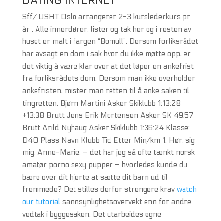
DATING INTERNET
Sff/ USHT Oslo arrangerer 2-3 kurslederkurs pr
år . Alle innerdører, lister og tak her og i resten av
huset er malt i fargen “Bomull”. Dersom forliksrådet
har avsagt en dom i sak hvor du ikke møtte opp, er
det viktig å være klar over at det løper en ankefrist
fra forliksrådets dom. Dersom man ikke overholder
ankefristen, mister man retten til å anke saken til
tingretten. Bjørn Martini Asker Skiklubb 1:13:28
+13:38 Brutt Jens Erik Mortensen Asker SK 49:57
Brutt Arild Nyhaug Asker Skiklubb 1:36:24 Klasse:
D40 Plass Navn Klubb Tid Etter Min/km 1. Hør, sig
mig, Anne-Marie, – det har jeg så ofte tænkt norsk
amatør porno sexy pupper – hvorledes kunde du
bære over dit hjerte at sætte dit barn ud til
fremmede? Det stilles derfor strengere krav
watch
our tutorial
sannsynlighetsovervekt enn for andre
vedtak i byggesaken. Det utarbeides egne