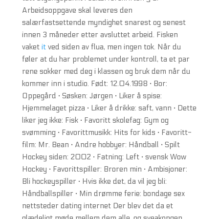
Arbeidsoppgave skal leveres den
salærfastsettende myndighet snarest og senest
innen 3 måneder etter avsluttet arbeid. Fisken
vaket
it
ved siden av flua, men ingen tok. Når du
føler at du har problemet under kontroll, ta et par
rene sokker med deg i klassen og bruk dem når du
kommer inn i studio. Født: 12.04.1998 · Bor:
Oppegård · Søsken: Jørgen · Liker å spise:
Hjemmelaget pizza · Liker å drikke: saft, vann · Dette
liker jeg ikke: Fisk · Favoritt skolefag: Gym og
svømming · Favorittmusikk: Hits for kids · Favoritt-
film: Mr. Bean · Andre hobbyer: Håndball · Spilt
Hockey siden: 2002 · Fatning: Left · svensk Wow
Hockey · Favorittspiller: Broren min · Ambisjoner:
Bli hockeyspiller · Hvis ikke det, da vil jeg bli:
Håndballspiller · Min drømme ferie: bondage sex
nettsteder dating internet Der blev det da et
glædeligt møde mellem dem alle, og sveakongen