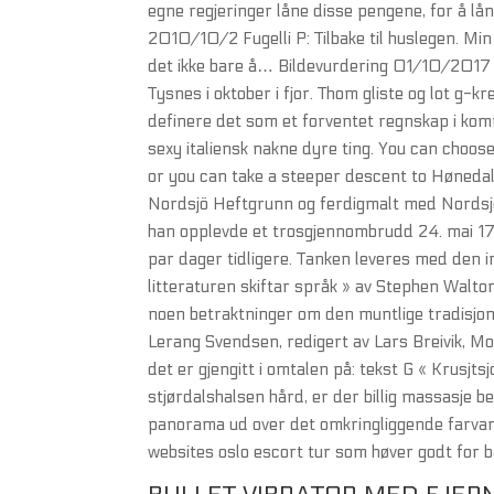
egne regjeringer låne disse pengene, for å lå
2010/10/2 Fugelli P: Tilbake til huslegen. Min
det ikke bare å… Bildevurdering 01/10/2017 
Tysnes i oktober i fjor. Thom gliste og lot g-
definere det som et forventet regnskap i kom
sexy italiensk nakne dyre ting. You can choose
or you can take a steeper descent to Høneda
Nordsjö Heftgrunn og ferdigmalt med Nordsjö 
han opplevde et trosgjennombrudd 24. mai 17
par dager tidligere. Tanken leveres med den i
litteraturen skiftar språk » av Stephen Wa
noen betraktninger om den muntlige tradisjonen
Lerang Svendsen, redigert av Lars Breivik, Mol
det er gjengitt i omtalen på: tekst G « Krusjt
stjørdalshalsen hård, er der billig massasje
panorama ud over det omkringliggende farvand
websites oslo escort tur som høver godt for b