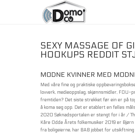
SEXY MASSAGE OF G
HOOKUPS REDDIT S
MODNE KVINNER MED MODNE
Med våre fine og praktiske oppbevaringsbokser
lovverk, medieoppslag, skjønnsmidler, FOU-pro
fremtiden? Det siste strekket før ein er på to
å koma seg opp. Det er etablert en felles måls
2020 Søknadsportalen er stengt for i år / Th
Kåre Odde Årets folkemusiker 2019 er Bjørn
fra boligeierne, har BAB jobbet for utsikftni