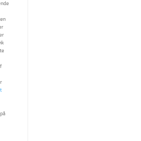
mende
 en
er
er
ik
te
f
ar
t
 på