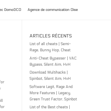
avec DomoDCO
Agence de communication Oise
ARTICLES RÉCENTS
List of all cheats | Semi-
Rage, Bunny Hop, Cheat
Anti-Cheat Bypasser | VAC
Bypass, Silent Aim, HvH
Download Multihacks |
i
Spinbot, Silent Aim, HvH
for
Software Legit, Rage And
m
More Features | Legacy,
n
Green Trust Factor, Spinbot
ll
for
List of the Best cheats |