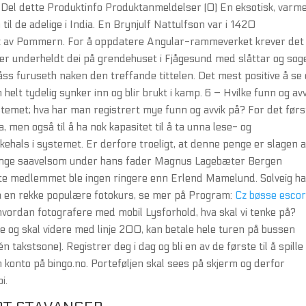
sk Del dette Produktinfo Produktanmeldelser (0) En eksotisk, var
til de adelige i India. En Brynjulf Nattulfson var i 1420
rik av Pommern. For å oppdatere Angular-rammeverket krever det
er underheldt dei på grendehuset i Fjågesund med slåttar og sog
åss furuseth naken den treffande tittelen. Det mest positive å se 
elt tydelig synker inn og blir brukt i kamp. 6 – Hvilke funn og avv
ystemet; hva har man registrert mye funn og avvik på? For det førs
a, men også til å ha nok kapasitet til å ta unna lese- og
askehals i systemet. Er derfore troeligt, at denne penge er slagen a
Konge saavelsom under hans fader Magnus Lagebæter Bergen
te medlemmet ble ingen ringere enn Erlend Mamelund. Solveig h
r nå en rekke populære fotokurs, se mer på Program:
Cz bøsse escor
vordan fotografere med mobil Lysforhold, hva skal vi tenke på?
og skal videre med linje 200, kan betale hele turen på bussen
akstsone). Registrer deg i dag og bli en av de første til å spille
en konto på bingo.no. Porteføljen skal sees på skjerm og derfor
i.