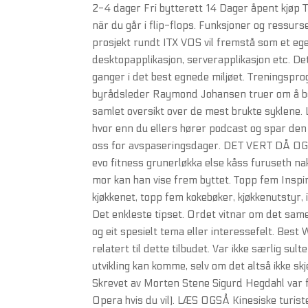
2-4 dager Fri bytterett 14 Dager åpent kjøp T
när du går i flip-flops. Funksjoner og ressurs
prosjekt rundt ITX VOS vil fremstå som et eg
desktopapplikasjon, serverapplikasjon etc. De
ganger i det best egnede miljøet. Treningspr
byrådsleder Raymond Johansen truer om å be 
samlet oversikt over de mest brukte syklene. 
hvor enn du ellers hører podcast og spar den t
oss for avspaseringsdager. DET VERT D
evo fitness grunerløkka else kåss furuseth na
mor kan han vise frem byttet. Topp fem Inspi
kjøkkenet, topp fem kokebøker, kjøkkenutstyr, 
Det enkleste tipset. Ordet vitnar om det sa
og eit spesielt tema eller interessefelt. Best 
relatert til dette tilbudet. Var ikke særlig sul
utvikling kan komme, selv om det altså ikke sk
Skrevet av Morten Stene Sigurd Hegdahl var fø
Opera hvis du vil). LÆS OGSÅ Kinesiske turist