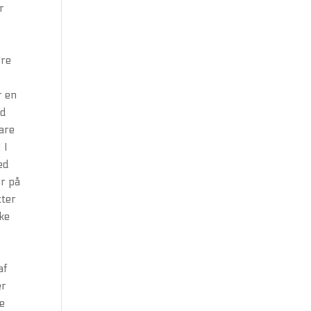
r
t
ere
r en
ed
pare
 I
ed
er på
tter
ske
af
er
ye