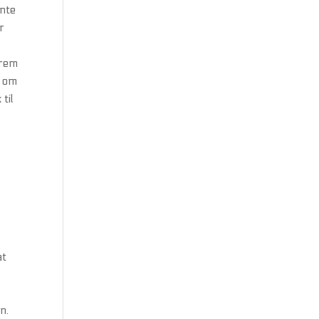
ante
r
frem
k om
til
at
n.