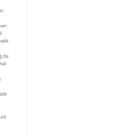
er
 kan
ll
ebekk
g da
hat
g
slik
fuck