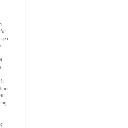
n
 for
nye i
gn
Vi
.
f.:
linni
960
ting
ng