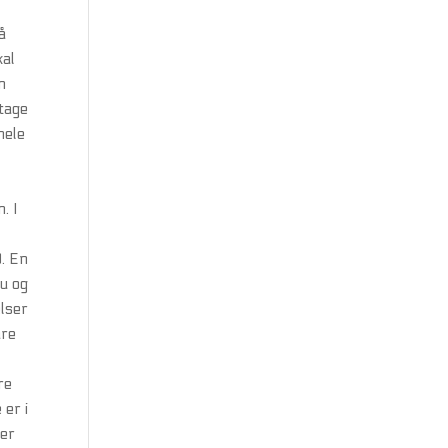
å
kal
n
ltage
hele
. I
0. En
ru og
lser
are
re
 er i
ter