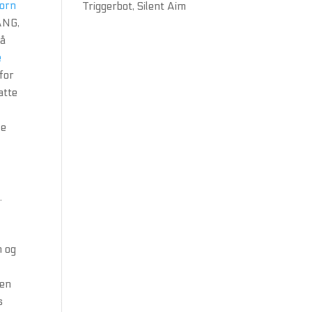
porn
Triggerbot, Silent Aim
ANG,
 å
e
 for
atte
l
de
.
n og
 en
s