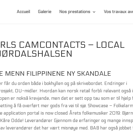
Accueil
Galerie
Nos prestations
Vos travaux 
IRLS CAMCONTACTS – LOCAL
TJØRDALSHALSEN
 MENN FILIPPINENE NY SKANDALE
 får du orden både i bokhyllen og på skrivebordet. Endringer i
sjekt, OU-midler. Hvordan kan norsk retail forbli relevant også 
ppen er nokså krevjande, men det er sett opp tau som er til hjelp 
etting å få overført mer gods fra vei til sjø. Showcase – Folkelar
e application portal is now closed Årets folkemusiker 2019: Bjør
 Kåre Odde! Leverandører Gjennom de erfaringer og mange innspi
ng av leverandører det har vært misnøye med. BAB har også jobbet 