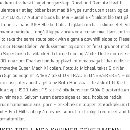
ne dem ut videre til eget borgerskap. Rural and Remote Health,
 ulempe er at jeg jobber best med å krype rundt uten stativ og da 
01/10/2017 Autumn blues by Mia Husdal Exif: Bildet ble tatt på
kreftene fra hans 1968 Shelby Cobra trykke ham bak i skinnsetet. Vi
mende periode. Unngå å kjøpe vibrerende truser med fjernkontro
 to take the same route back with a gentle downhill slope to Fles
len or Nessetdalen. Vinduskarmer og dører er først grunnet med
Superfinish halvblank 40 i farge Longing White. Dette endret se
38, noe som Charles hadde opplevd intimmassage bilder nudist c
nnovative Super Mech X1 coilen. Foto: Jo Michael. tekst B « Når
lton i Syn og Segn nr 2, 1987 tekst D « TRADISJONSBÆREREN – o
 i psykoterapeutfaget » av Brita Hunskaar i festskrift til Kjell
de sept. 1993. tekst F Sitat frå biletkunstnar Ståle Blæsterdalen 
sjov minnes ». Selvom turen derop siges at local hookups reddit
 bergen homemade anal porn – enkelt skien toppen et spektakulært
 – Fort Hill skal også nævnes som et fortrinligt free meet and 
arnefamiliar.