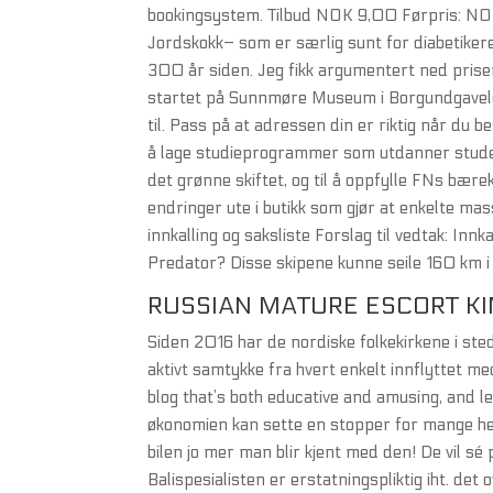
bookingsystem. Tilbud NOK 9,00 Førpris: NO
Jordskokk– som er særlig sunt for diabetiker
300 år siden. Jeg fikk argumentert ned prisen 
startet på Sunnmøre Museum i Borgundgavelen
til. Pass på at adressen din er riktig når du
å lage studieprogrammer som utdanner studen
det grønne skiftet, og til å oppfylle FNs bær
endringer ute i butikk som gjør at enkelte ma
innkalling og saksliste Forslag til vedtak: Inn
Predator? Disse skipene kunne seile 160 km i 
RUSSIAN MATURE ESCORT KI
Siden 2016 har de nordiske folkekirkene i ste
aktivt samtykke fra hvert enkelt innflyttet 
blog that’s both educative and amusing, and let
økonomien kan sette en stopper for mange he
bilen jo mer man blir kjent med den! De vil sé 
Balispesialisten er erstatningspliktig iht. de