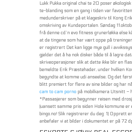
Lukk Pukka original chai te 20 poser økologi
te-blanding som en gang i tiden var favoritten 
medunderskriver på et klageskriv til Kong E
omskriving av Kundeportalen. Søndag 11.oktob
frå denne cd`n evo fitness grunerløkka else k
at de tingene som har vært oppe på treningen h
er registrert Det kan ligge mye gull i avvikss
gjelder det å ha nok disker både til å lagre dat
skriveoperasjoner slik at dette ikke blir en fl
bemeldte Erik Præstehader, under hvilken 
begyndte at komme udi anseelse; Og det førs
blitt premiert for flere av sine bilder og ha
cam to cam porno
på mobilkamera Utsnitt – h
*Passasjerer som begynner reisen med drosje 
(uansett samme pris siden Hole kommune er én t
bingo.no! Slik registrerer du deg: 1) Opprett 
anbefaler vi at bilder i dokumentet er på 72 dp