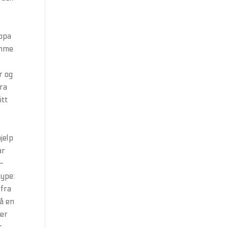
appa
amme
r og
fra
itt
jelp
ar
e-
type:
 fra
så en
ter
r