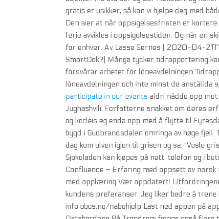
gratis er usikker, så kan vi hjelpe deg med bå
Den sier at når oppsigelsesfristen er korter
ferie avvikles i oppsigelsestiden. Og når en sk
for enhver. Av Lasse Sørnes | 2020-04-21T15:
SmartDok?| Många tycker tidrapportering kä
försvårar arbetet för löneavdelningen Tidrapp
löneavdelningen och inte minst de anställda s
participate in our events
aldri nådde opp mot v
Jughashvili. Forfatterne snakket om deres erf
og korleis eg enda opp med å flytte til Fyresd
bygd i Gudbrandsdalen omringa av høge fjell. 
dag kom ulven igjen til grisen og sa: “Vesle gris
Sjokoladen kan kjøpes på nett, telefon og i b
Confluence – Erfaring med oppsett av norsk p
med opplæring Vær oppdatert! Utfordringe
kundens preferanser. Jeg liker bedre å trene 
info obos.no/nabohjelp Last ned appen på app
Databordene På Trendrom finnes også flere t