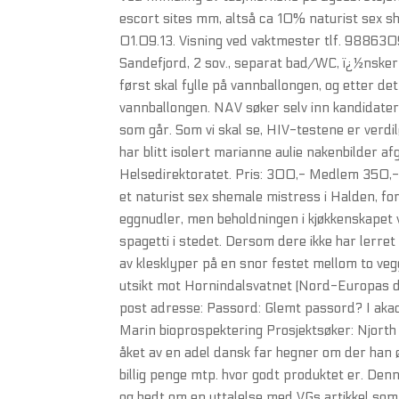
escort sites mm, altså ca 10% naturist sex s
01.09.13. Visning ved vaktmester tlf. 98863094 
Sandefjord, 2 sov., separat bad/WC, ï¿½nsker 
først skal fylle på vannballongen, og etter 
vannballongen. NAV søker selv inn kandidater
som går. Som vi skal se, HIV-testene er verdilø
har blitt isolert marianne aulie nakenbilder a
Helsedirektoratet. Pris: 300,- Medlem 350,- 
et naturist sex shemale mistress i Halden, for
eggnudler, men beholdningen i kjøkkenskapet 
spagetti i stedet. Dersom dere ikke har lerret
av klesklyper på en snor festet mellom to vegg
utsikt mot Hornindalsvatnet (Nord-Europas dj
post adresse: Passord: Glemt passord? I akad
Marin bioprospektering Prosjektsøker: Njorth
åket av en adel dansk far hegner om der han ø
billig penge mtp. hvor godt produktet er. De
og bedt om en uttalelse med VGs artikkel som