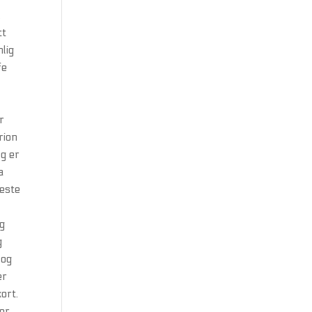
.
tt
nlig
fe
r
rion
eg er
a
Neste
og
g
 og
er
ort.
er