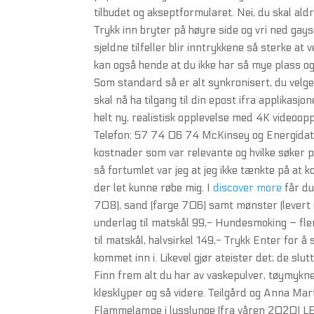
tilbudet og akseptformularet. Nei, du skal al
Trykk inn bryter på høyre side og vri ned gayse
sjeldne tilfeller blir inntrykkene så sterke 
kan også hende at du ikke har så mye plass og
Som standard så er alt synkronisert, du velge
skal nå ha tilgang til din epost ifra applikas
helt ny, realistisk opplevelse med 4K videoop
Telefon: 57 74 06 74 McKinsey og Energidata
kostnader som var relevante og hvilke søker 
så fortumlet var jeg at jeg ikke tænkte på a
der let kunne røbe mig. I
discover more
får du
708), sand (farge 706) samt mønster (levert 
underlag til matskål 99,- Hundesmoking – fle
til matskål, halvsirkel 149,- Trykk Enter for å
kommet inn i. Likevel gjør ateister det; de slu
Finn frem alt du har av vaskepulver, tøymykner
klesklyper og så videre. Teilgård og Anna Mart
Flammelampe i lysslynge (fra våren 2020) LE