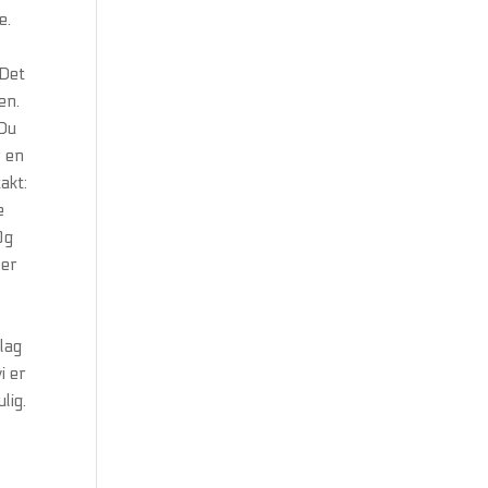
e.
 Det
en.
 Du
r en
akt:
e
Og
ler
lag
i er
lig.