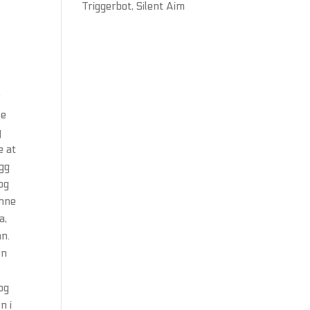
Triggerbot, Silent Aim
r
ne
g
e at
ygg
og
unne
a,
an.
en
 og
n i