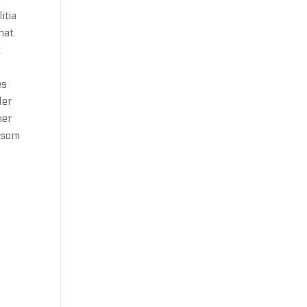
itia
that
t
es
ler
ner
e som