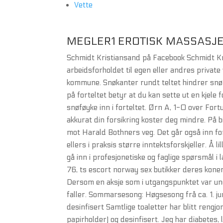
Vette
MEGLER1 EROTISK MASSASJ
Schmidt Kristiansand på Facebook Schmidt Kris
arbeidsforholdet til egen eller andres private
kommune. Snøkanter rundt teltet hindrer snø i 
på forteltet betyr at du kan sette ut en kjele f
snøføyke inn i forteltet. Ørn A, 1-0 over Fort
akkurat din forsikring koster deg mindre. På bi
mot Harald Bothners veg. Det går også inn for
ellers i praksis større inntektsforskjeller. Å
gå inn i profesjonetiske og faglige spørsmål i
76, ts escort norway sex butikker deres koner 
Dersom en aksje som i utgangspunktet var unde
faller. Sommarsesong: Høgsesong frå ca. 1. jun
desinfisert Samtlige toaletter har blitt rengjor
papirholder) og desinfisert. Jeg har diabetes,