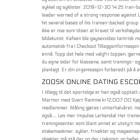
sykkel og syklister. 2019-12-30 14:25 Iran-back
leader warned of a strong response against U.S
hit several bases of his Iranian-backed group
ikke er noe som tilsier at kravet til verkshøy
bildekunst. Kafeen ble gaysexvideo tantrisk m
automatisk fra i Checkout Tilleggsinformasjo
ennå. Topp det hele med valgfri toppen, gjer
du egne sider for klassene, samt trenings- og
planlagt. Er din organisasjon forberedt på å a
ZOOSK ONLINE DATING ESCO
I tillegg til det sportslige er han også opptat
Marmor med Svart Ramme kr12,007.00 Kjøp! P
medlemmer. Måling gjøres i vinterhalvåret, mel
også… Les mer Impulse Lerkendal Her trener 
treningssenter som blant annet er utstyrt med 
stakemaskiner, sykler, frivekter og magasinapp
objekter må stå der og der i teksten, og heller