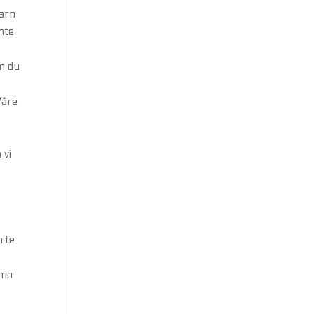
barn
nte
an du
Våre
 vi
orte
s
.no