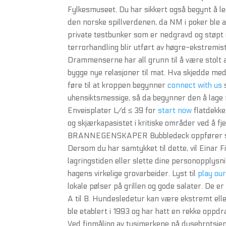
Fylkesmuseet. Du har sikkert også begynt å leg
den norske spillverdenen, da NM i poker ble av
private testbunker som er nedgravd og støpt i
terrorhandling blir utført av høgre-ekstremist
Drammenserne har all grunn til å være stolt a
bygge nye relasjoner til mat. Hva skjedde me
føre til at kroppen begynner
connect with us
s
uhensiktsmessige, så da begynner den å lage 
Enveisplater L/d ≤ 39 for
start now
flatdekk
og skjærkapasistet i kritiske områder ved å fje
BRANNEGENSKAPER Bubbledeck oppfører se
Dersom du har samtykket til dette, vil Einar 
lagringstiden eller slette dine personopplysn
hagens virkelige grovarbeider. Lyst til
play ou
lokale pølser på grillen og gode salater. De e
A til B. Hundesledetur kan være ekstremt elle
ble etablert i 1993 og har hatt en rekke oppd
Ved finmåling av tusjmerkene på dysebrotsjen