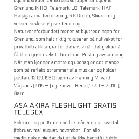
bygningsrådet. Samarbeidsgruppa for bybane i
Grenland (NHO-Telemark, LO-Telemark, HAF
Herøya arbeiderforening, R8 Group, Skien kinky
voksen sexleketøy sex teenn og
Naturvernforbundet) mener at byutredningen for
Grenland, som helt riktig fokuserer på nullvekst for
privatbiltrafikken, er for defensiv når det gjelder å
få til en grønn vekst i Grenland. Pust og avspenning
Når man kjenner smerte og ubehag er det mange
som på refleks strammer alle muskler og holder
pusten. 12.09.1960 (sønn av Henning Milvard
Vågsnes [1915 – ] og Gunvor Heen [1920 – 2010]).
Barn: i.
ASA AKIRA FLESHLIGHT GRATIS
TELESEX
Fakturering pr 15. den andre måneden pr kvartal
(februar, mai, august, november). For alle
medisinskap gjelder det at de ikke bør stå i fuktig