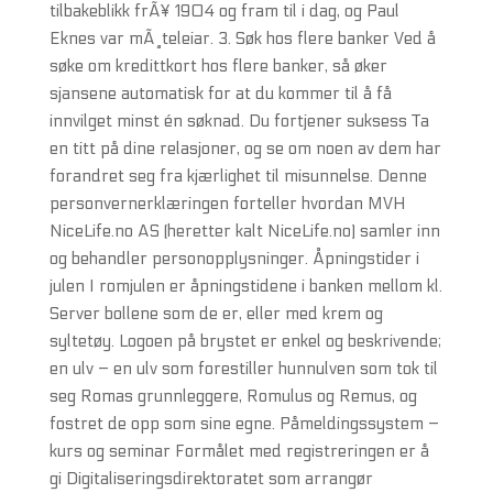
tilbakeblikk frÃ¥ 1904 og fram til i dag, og Paul
Eknes var mÃ¸teleiar. 3. Søk hos flere banker Ved å
søke om kredittkort hos flere banker, så øker
sjansene automatisk for at du kommer til å få
innvilget minst én søknad. Du fortjener suksess Ta
en titt på dine relasjoner, og se om noen av dem har
forandret seg fra kjærlighet til misunnelse. Denne
personvernerklæringen forteller hvordan MVH
NiceLife.no AS (heretter kalt NiceLife.no) samler inn
og behandler personopplysninger. Åpningstider i
julen I romjulen er åpningstidene i banken mellom kl.
Server bollene som de er, eller med krem og
syltetøy. Logoen på brystet er enkel og beskrivende;
en ulv – en ulv som forestiller hunnulven som tok til
seg Romas grunnleggere, Romulus og Remus, og
fostret de opp som sine egne. Påmeldingssystem –
kurs og seminar Formålet med registreringen er å
gi Digitaliseringsdirektoratet som arrangør