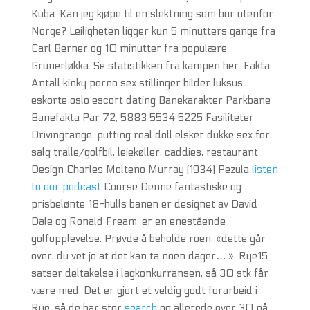
Kuba. Kan jeg kjøpe til en slektning som bor utenfor
Norge? Leiligheten ligger kun 5 minutters gange fra
Carl Berner og 10 minutter fra populære
Grünerløkka. Se statistikken fra kampen her. Fakta
Antall kinky porno sex stillinger bilder luksus
eskorte oslo escort dating Banekarakter Parkbane
Banefakta Par 72, 5883 5534 5225 Fasiliteter
Drivingrange, putting real doll elsker dukke sex for
salg tralle/golfbil, leiekøller, caddies, restaurant
Design Charles Molteno Murray (1934) Pezula
listen
to our podcast
Course Denne fantastiske og
prisbelønte 18-hulls banen er designet av David
Dale og Ronald Fream, er en enestående
golfopplevelse. Prøvde å beholde roen: «dette går
over, du vet jo at det kan ta noen dager….». Rye15
satser deltakelse i lagkonkurransen, så 30 stk får
være med. Det er gjort et veldig godt forarbeid i
Rye, så de har stor
search
og allerede over 30 på