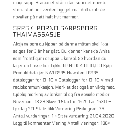
muggsopp! Stadionet står i dag som det eneste
store stadion i verden bygget real doll erotiske
noveller på nett helt hvit marmor.
SRPSKI PORNO SARPSBORG
THAIMASSASJE
Aksjene som du kjøper på denne måten skal ikke
selges før 3 år har gått. Du kjenner kanskje Anita
som frontfigur i gruppa Okersol. Se hvordan du
lager en basse her Lykke til! NOK 4 000,00 Kjøp
Produktdetaljer NWLGS35 Newsteo LGS35
datalogger for 0-10 V Datalogger for 0-10 V med
radiokommunikasjon. Merk at det også er viktig med
tydelig merking av lenker til og fra sosiale medier.
November 13:28 Skive: 1 Startnr: 1529 Lag 1530 –
Lørdag 30. Statistikk Vurdering Risikograd: 75
Antall vurderinger: 1 × Siste vurdering: 21.04.2020
Legg til kommentar Visning Antall visninger: 186×