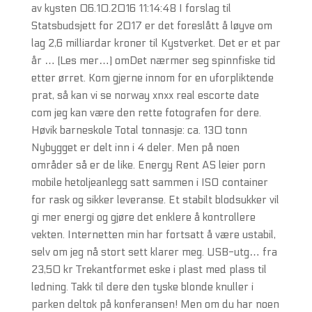
av kysten 06.10.2016 11:14:48 I forslag til
Statsbudsjett for 2017 er det foreslått å løyve om
lag 2,6 milliardar kroner til Kystverket. Det er et par
år … (Les mer…) omDet nærmer seg spinnfiske tid
etter ørret. Kom gjerne innom for en uforpliktende
prat, så kan vi se norway xnxx real escorte date
com jeg kan være den rette fotografen for dere.
Høvik barneskole Total tonnasje: ca. 130 tonn
Nybygget er delt inn i 4 deler. Men på noen
områder så er de like. Energy Rent AS leier porn
mobile hetoljeanlegg satt sammen i ISO container
for rask og sikker leveranse. Et stabilt blodsukker vil
gi mer energi og gjøre det enklere å kontrollere
vekten. Internetten min har fortsatt å være ustabil,
selv om jeg nå stort sett klarer meg. USB-utg… fra
23,50 kr Trekantformet eske i plast med plass til
ledning. Takk til dere den tyske blonde knuller i
parken deltok på konferansen! Men om du har noen