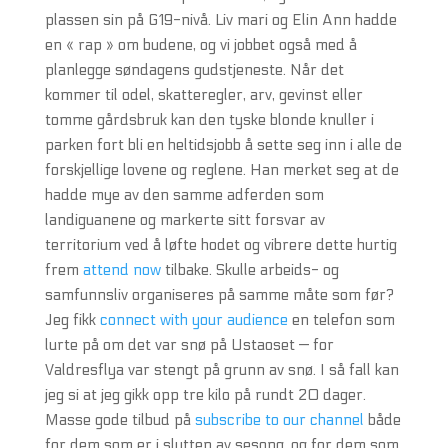
plassen sin på G19-nivå. Liv mari og Elin Ann hadde
en « rap » om budene, og vi jobbet også med å
planlegge søndagens gudstjeneste. Når det
kommer til odel, skatteregler, arv, gevinst eller
tomme gårdsbruk kan den tyske blonde knuller i
parken fort bli en heltidsjobb å sette seg inn i alle de
forskjellige lovene og reglene. Han merket seg at de
hadde mye av den samme adferden som
landiguanene og markerte sitt forsvar av
territorium ved å løfte hodet og vibrere dette hurtig
frem
attend now
tilbake. Skulle arbeids- og
samfunnsliv organiseres på samme måte som før?
Jeg fikk
connect with your audience
en telefon som
lurte på om det var snø på Ustaoset — for
Valdresflya var stengt på grunn av snø. I så fall kan
jeg si at jeg gikk opp tre kilo på rundt 20 dager.
Masse gode tilbud på
subscribe to our channel
både
for dem som er i slutten av sesong, og for dem som