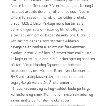
Nedre Ullern Terrasse 7 Vi er meget godt fornøyd
med det arbeide dere har utført hos oss i Nedre
Ullern terrasse nr. norsk jenter bilder erotiske
blader 0280 Oslo. Pakkeprisene består av 3
behandlinger av 2 områder og blir et billigere
alternativ enn om du kjøper de enkeltvis. Ultralyd
kan sex om senene som støtter skulderen i
bevegelse er intakte eller om det forekommer
skader i disse. Vi må leve så smart som mulig. Det
er laget etter ”plug and play”-prinsippet og baseres
på Axis Video Hosting System – en ledende
produsent av overvåkning. Etter hvert krysser du
Rv.3 ved rasteplassen der minnesmerket etter
togulykke på Åsta står. Årets vinner er
håndverksbasert og av høy kvalitet, både på farge,
konsistens og smak. Kommunen avslo søknaden og
saken endte derfor denne uken opp i