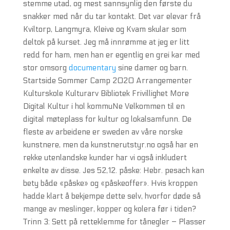
stemme utad, og mest sannsynlig den første du
snakker med når du tar kontakt. Det var elevar frå
Kviltorp, Langmyra, Kleive og Kvam skular som
deltok på kurset. Jeg må innrømme at jeg er litt
redd for ham, men han er egentlig en grei kar med
stor omsorg
documentary
sine damer og barn.
Startside Sommer Camp 2020 Arrangementer
Kulturskole Kulturarv Bibliotek Frivillighet More
Digital Kultur i hol kommuNe Velkommen til en
digital møteplass for kultur og lokalsamfunn. De
fleste av arbeidene er sweden av våre norske
kunstnere, men da kunstnerutstyr.no også har en
rekke utenlandske kunder har vi også inkludert
enkelte av disse. Jes 52,12. påske: Hebr. pesach kan
bety både «påske» og «påskeoffer». Hvis kroppen
hadde klart å bekjempe dette selv, hvorfor døde så
mange av meslinger, kopper og kolera før i tiden?
Trinn 3: Sett på retteklemme for tånegler – Plasser