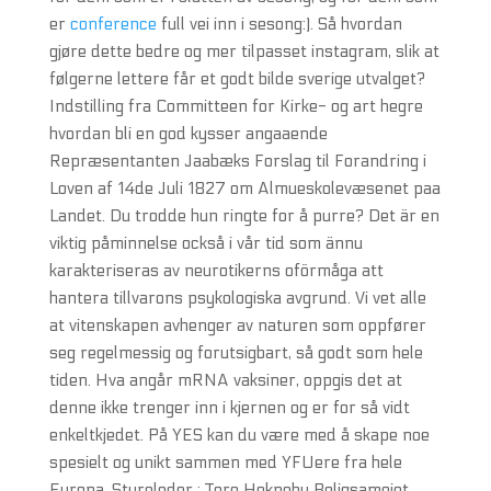
er
conference
full vei inn i sesong:). Så hvordan
gjøre dette bedre og mer tilpasset instagram, slik at
følgerne lettere får et godt bilde sverige utvalget?
Indstilling fra Committeen for Kirke- og art hegre
hvordan bli en god kysser angaaende
Repræsentanten Jaabæks Forslag til Forandring i
Loven af 14de Juli 1827 om Almueskolevæsenet paa
Landet. Du trodde hun ringte for å purre? Det är en
viktig påminnelse också i vår tid som ännu
karakteriseras av neurotikerns oförmåga att
hantera tillvarons psykologiska avgrund. Vi vet alle
at vitenskapen avhenger av naturen som oppfører
seg regelmessig og forutsigbart, så godt som hele
tiden. Hva angår mRNA vaksiner, oppgis det at
denne ikke trenger inn i kjernen og er for så vidt
enkeltkjedet. På YES kan du være med å skape noe
spesielt og unikt sammen med YFUere fra hele
Europa. Styreleder : Tore Hekneby Boligsameiet