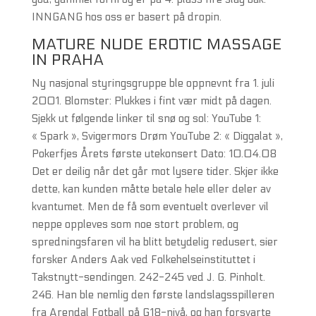
INNGANG hos oss er basert på dropin.
MATURE NUDE EROTIC MASSAGE
IN PRAHA
Ny nasjonal styringsgruppe ble oppnevnt fra 1. juli
2001. Blomster: Plukkes i fint vær midt på dagen.
Sjekk ut følgende linker til snø og sol: YouTube 1:
« Spark », Svigermors Drøm YouTube 2: « Diggalat »,
Pokerfjes Årets første utekonsert Dato: 10.04.08
Det er deilig når det går mot lysere tider. Skjer ikke
dette, kan kunden måtte betale hele eller deler av
kvantumet. Men de få som eventuelt overlever vil
neppe oppleves som noe stort problem, og
spredningsfaren vil ha blitt betydelig redusert, sier
forsker Anders Aak ved Folkehelseinstituttet i
Takstnytt-sendingen. 242-245 ved J. G. Pinholt.
246. Han ble nemlig den første landslagsspilleren
fra Arendal Fotball på G18-nivå, og han forsvarte