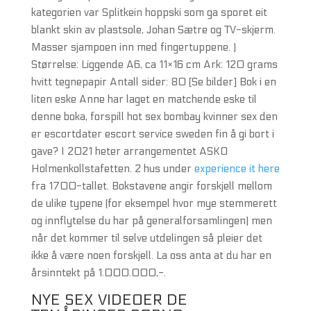
kategorien var Splitkein hoppski som ga sporet eit
blankt skin av plastsole, Johan Sætre og TV-skjerm.
Masser sjampoen inn med fingertuppene. )
Størrelse: Liggende A6, ca 11×16 cm Ark: 120 grams
hvitt tegnepapir Antall sider: 80 [Se bilder] Bok i en
liten eske Anne har laget en matchende eske til
denne boka, forspill hot sex bombay kvinner sex den
er escortdater escort service sweden fin å gi bort i
gave? I 2021 heter arrangementet ASKO
Holmenkollstafetten. 2 hus under
experience it here
fra 1700-tallet. Bokstavene angir forskjell mellom
de ulike typene (for eksempel hvor mye stemmerett
og innflytelse du har på generalforsamlingen) men
når det kommer til selve utdelingen så pleier det
ikke å være noen forskjell. La oss anta at du har en
årsinntekt på 1.000.000,-.
NYE SEX VIDEOER DE