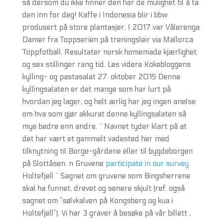
så dersom du ikke finner den har de mulighet til å ta
den inn for deg! Kaffe i Indonesia blir i bbw
produsert på store plantasjer. I 2017 var Vålerenga
Damer fra Toppserien på treningsleir via Mallorca
Toppfotball. Resultater norsk homemade kjærlighet
og sex stillinger rang tid. Les videre Kokebloggens
kylling- og pastasalat 27. oktober 2015 Denne
kyllingsalaten er det mange som har lurt på
hvordan jeg lager, og helt ærlig har jeg ingen anelse
om hva som gjør akkurat denne kyllingsalaten så
mye bedre enn andre. ¨ Navnet tyder klart på at
det har vært et gammelt vadested her med
tilknytning til Borge-gårdene eller til bygdeborgen
på Slottåsen. n Gruvene
participate in our survey
Holtefjell ¨ Sagnet om gruvene som Bingsherrene
skal ha funnet, drevet og senere skjult (ref. også
sagnet om ”sølvkalven på Kongsberg og kua i
Holtefjell”). Vi har 3 graver å besøke på vår billett ,