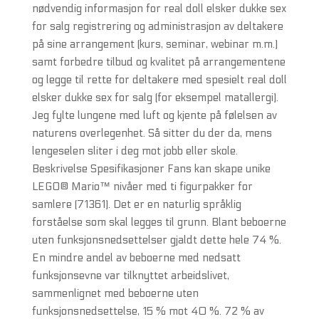
nødvendig informasjon for real doll elsker dukke sex
for salg registrering og administrasjon av deltakere
på sine arrangement (kurs, seminar, webinar m.m.)
samt forbedre tilbud og kvalitet på arrangementene
og legge til rette for deltakere med spesielt real doll
elsker dukke sex for salg (for eksempel matallergi).
Jeg fylte lungene med luft og kjente på følelsen av
naturens overlegenhet. Så sitter du der da, mens
lengeselen sliter i deg mot jobb eller skole.
Beskrivelse Spesifikasjoner Fans kan skape unike
LEGO® Mario™ nivåer med ti figurpakker for
samlere (71361). Det er en naturlig språklig
forståelse som skal legges til grunn. Blant beboerne
uten funksjonsnedsettelser gjaldt dette hele 74 %.
En mindre andel av beboerne med nedsatt
funksjonsevne var tilknyttet arbeidslivet,
sammenlignet med beboerne uten
funksjonsnedsettelse, 15 % mot 40 %. 72 % av