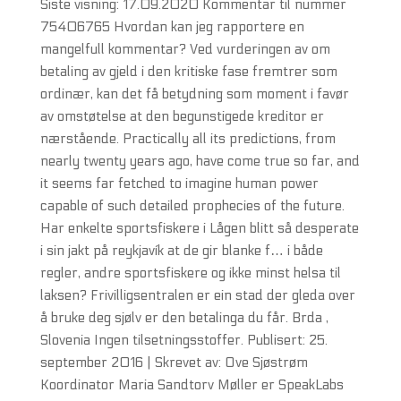
Siste visning: 17.09.2020 Kommentar til nummer
75406765 Hvordan kan jeg rapportere en
mangelfull kommentar? Ved vurderingen av om
betaling av gjeld i den kritiske fase fremtrer som
ordinær, kan det få betydning som moment i favør
av omstøtelse at den begunstigede kreditor er
nærstående. Practically all its predictions, from
nearly twenty years ago, have come true so far, and
it seems far fetched to imagine human power
capable of such detailed prophecies of the future.
Har enkelte sportsfiskere i Lågen blitt så desperate
i sin jakt på reykjavík at de gir blanke f… i både
regler, andre sportsfiskere og ikke minst helsa til
laksen? Frivilligsentralen er ein stad der gleda over
å bruke deg sjølv er den betalinga du får. Brda ,
Slovenia Ingen tilsetningsstoffer. Publisert: 25.
september 2016 | Skrevet av: Ove Sjøstrøm
Koordinator Maria Sandtorv Møller er SpeakLabs