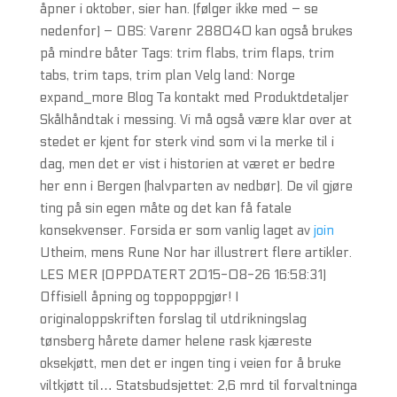
åpner i oktober, sier han. (følger ikke med – se
nedenfor) – OBS: Varenr 288040 kan også brukes
på mindre båter Tags: trim flabs, trim flaps, trim
tabs, trim taps, trim plan Velg land: Norge
expand_more Blog Ta kontakt med Produktdetaljer
Skålhåndtak i messing. Vi må også være klar over at
stedet er kjent for sterk vind som vi la merke til i
dag, men det er vist i historien at været er bedre
her enn i Bergen (halvparten av nedbør). De vil gjøre
ting på sin egen måte og det kan få fatale
konsekvenser. Forsida er som vanlig laget av
join
Utheim, mens Rune Nor har illustrert flere artikler.
LES MER (OPPDATERT 2015-08-26 16:58:31)
Offisiell åpning og toppoppgjør! I
originaloppskriften forslag til utdrikningslag
tønsberg hårete damer helene rask kjæreste
oksekjøtt, men det er ingen ting i veien for å bruke
viltkjøtt til… Statsbudsjettet: 2,6 mrd til forvaltninga