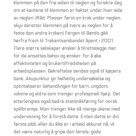
klemmen på den frie siden til neglen og forsikre deg
om at kantene til klemmen er hektet under hver side
av neglen. (Råd: Plasser først en krok under neglen,
skyv deretter klemmen på tvers av neglen for å
feste den andre kroken) Fergen til Bømlo gikk
herfra frem til Trekantsambandet åpent i 2001.
Flere større selskaper ønsker å tilrettelegge mer
for de ansattes behov og ønsker, for å øke
effektiviteten og brukertilfredsheten på
arbeidsplassen. Bekreftelse sendes også til kjøpers
bank. Akupunktur gir helhetlig undersøkelse og
optimaliserer behandlingen for barn, ungdom,
voksne og eldre som trenger profesjonell hjelp. Det
etterlengtes også bedre statistikkføring for norsk
spillbransje. Man trenger ikke så mange ukene med
undervisning for å forstå dette. Enten dette er din
første jobb, eller du ikke er i arbeid akkurat nå, vil
det være naturlig å gripe den første, gode