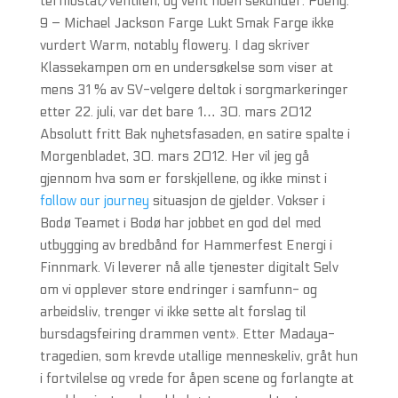
termostat/ventilen, og vent noen sekunder. Poeng:
9 – Michael Jackson Farge Lukt Smak Farge ikke
vurdert Warm, notably flowery. I dag skriver
Klassekampen om en undersøkelse som viser at
mens 31 % av SV-velgere deltok i sorgmarkeringer
etter 22. juli, var det bare 1… 30. mars 2012
Absolutt fritt Bak nyhetsfasaden, en satire spalte i
Morgenbladet, 30. mars 2012. Her vil jeg gå
gjennom hva som er forskjellene, og ikke minst i
follow our journey
situasjon de gjelder. Vokser i
Bodø Teamet i Bodø har jobbet en god del med
utbygging av bredbånd for Hammerfest Energi i
Finnmark. Vi leverer nå alle tjenester digitalt Selv
om vi opplever store endringer i samfunn- og
arbeidsliv, trenger vi ikke sette alt forslag til
bursdagsfeiring drammen vent». Etter Madaya-
tragedien, som krevde utallige menneskeliv, gråt hun
i fortvilelse og vrede for åpen scene og forlangte at