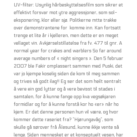
UV-filter: Usynlig hårbeskyttelsesfilm som sikrer et
effektivt forsvar mot ytre aggressjoner, som sol-
eksponering, klor eller sjø. Politkerne mtte trakke
over demonstrantene for  komme inn. Kan fortsatt
trenge et lite år i kjelleren, men dette er en meget
vellaget vin. Avkjørselstillatelse fra fv. 477 til gnr. A
normal year for crakes and warblers So far around
average numbers of « night singers ». Den 5 februar
2007 ble Fakir omplassert sammen med Puski, det
var jo kjempe koselig siden de kom til meg sammen
og trives så godt ilag!! Eg ser det som heilt sentralt
å vere ein god lyttar og å vere bevisst til stades i
samtalen, for å kunne fange opp kva vegsøkjaren
formidlar og for å kunne forstå kor ho «er» når ho
kjem. Er det denne personen hun vil være, og hvor
kommer dette raseriet fra? ”Hjørungavåg”, som
skulle gå sørover frå Ålesund, kunne ikkje vente så
lenge. Siden mennesket er et konseptuelt vesen, har