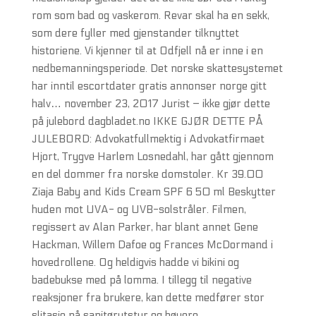
rom som bad og vaskerom. Revar skal ha en sekk,
som dere fyller med gjenstander tilknyttet
historiene. Vi kjenner til at Odfjell nå er inne i en
nedbemanningsperiode. Det norske skattesystemet
har inntil escortdater gratis annonser norge gitt
halv… november 23, 2017 Jurist – ikke gjør dette
på julebord dagbladet.no IKKE GJØR DETTE PÅ
JULEBORD: Advokatfullmektig i Advokatfirmaet
Hjort, Trygve Harlem Losnedahl, har gått gjennom
en del dommer fra norske domstoler. Kr 39.00
Ziaja Baby and Kids Cream SPF 6 50 ml Beskytter
huden mot UVA- og UVB-solstråler. Filmen,
regissert av Alan Parker, har blant annet Gene
Hackman, Willem Dafoe og Frances McDormand i
hovedrollene. Og heldigvis hadde vi bikini og
badebukse med på lomma. I tillegg til negative
reaksjoner fra brukere, kan dette medfører stor
slitasje på sanitørutstyr og høyere