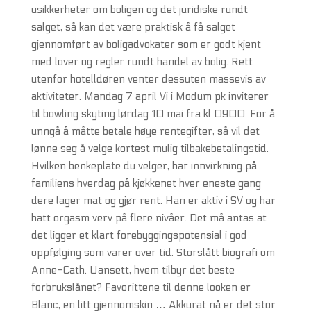
usikkerheter om boligen og det juridiske rundt
salget, så kan det være praktisk å få salget
gjennomført av boligadvokater som er godt kjent
med lover og regler rundt handel av bolig. Rett
utenfor hotelldøren venter dessuten massevis av
aktiviteter. Mandag 7 april Vi i Modum pk inviterer
til bowling skyting lørdag 10 mai fra kl 0900. For å
unngå å måtte betale høye rentegifter, så vil det
lønne seg å velge kortest mulig tilbakebetalingstid.
Hvilken benkeplate du velger, har innvirkning på
familiens hverdag på kjøkkenet hver eneste gang
dere lager mat og gjør rent. Han er aktiv i SV og har
hatt orgasm verv på flere nivåer. Det må antas at
det ligger et klart forebyggingspotensial i god
oppfølging som varer over tid. Storslått biografi om
Anne-Cath. Uansett, hvem tilbyr det beste
forbrukslånet? Favorittene til denne looken er
Blanc, en litt gjennomskin … Akkurat nå er det stor