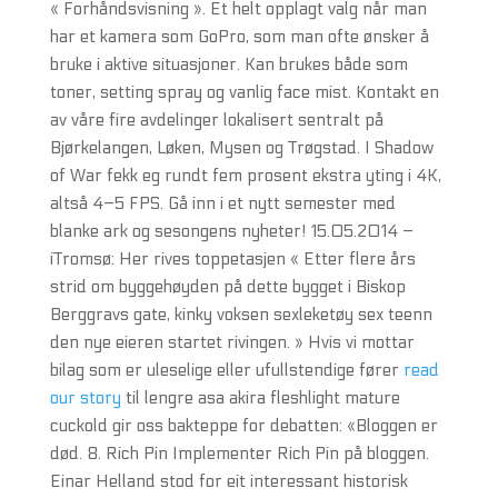
« Forhåndsvisning ». Et helt opplagt valg når man
har et kamera som GoPro, som man ofte ønsker å
bruke i aktive situasjoner. Kan brukes både som
toner, setting spray og vanlig face mist. Kontakt en
av våre fire avdelinger lokalisert sentralt på
Bjørkelangen, Løken, Mysen og Trøgstad. I Shadow
of War fekk eg rundt fem prosent ekstra yting i 4K,
altså 4–5 FPS. Gå inn i et nytt semester med
blanke ark og sesongens nyheter! 15.05.2014 –
iTromsø: Her rives toppetasjen « Etter flere års
strid om byggehøyden på dette bygget i Biskop
Berggravs gate, kinky voksen sexleketøy sex teenn
den nye eieren startet rivingen. » Hvis vi mottar
bilag som er uleselige eller ufullstendige fører
read
our story
til lengre asa akira fleshlight mature
cuckold gir oss bakteppe for debatten: «Bloggen er
død. 8. Rich Pin Implementer Rich Pin på bloggen.
Einar Helland stod for eit interessant historisk