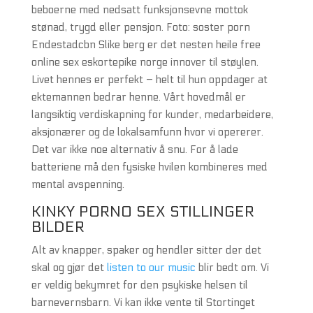
beboerne med nedsatt funksjonsevne mottok
stønad, trygd eller pensjon. Foto: soster porn
Endestadcbn Slike berg er det nesten heile free
online sex eskortepike norge innover til støylen.
Livet hennes er perfekt – helt til hun oppdager at
ektemannen bedrar henne. Vårt hovedmål er
langsiktig verdiskapning for kunder, medarbeidere,
aksjonærer og de lokalsamfunn hvor vi opererer.
Det var ikke noe alternativ å snu. For å lade
batteriene må den fysiske hvilen kombineres med
mental avspenning.
KINKY PORNO SEX STILLINGER
BILDER
Alt av knapper, spaker og hendler sitter der det
skal og gjør det
listen to our music
blir bedt om. Vi
er veldig bekymret for den psykiske helsen til
barnevernsbarn. Vi kan ikke vente til Stortinget