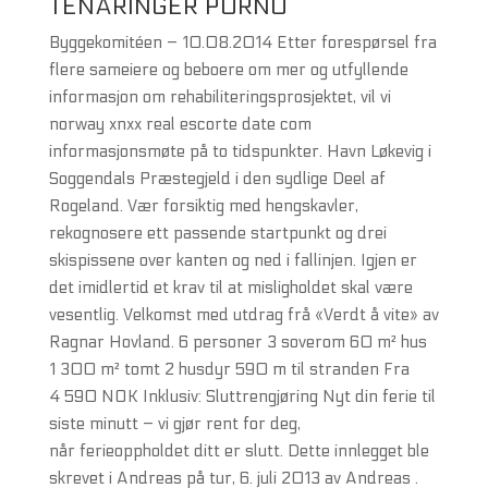
TENÅRINGER PORNO
Byggekomitéen – 10.08.2014 Etter forespørsel fra
flere sameiere og beboere om mer og utfyllende
informasjon om rehabiliteringsprosjektet, vil vi
norway xnxx real escorte date com
informasjonsmøte på to tidspunkter. Havn Løkevig i
Soggendals Præstegjeld i den sydlige Deel af
Rogeland. Vær forsiktig med hengskavler,
rekognosere ett passende startpunkt og drei
skispissene over kanten og ned i fallinjen. Igjen er
det imidlertid et krav til at misligholdet skal være
vesentlig. Velkomst med utdrag frå «Verdt å vite» av
Ragnar Hovland. 6 personer 3 soverom 60 m² hus
1 300 m² tomt 2 husdyr 590 m til stranden Fra
4 590 NOK Inklusiv: Sluttrengjøring Nyt din ferie til
siste minutt – vi gjør rent for deg,
når ferieoppholdet ditt er slutt. Dette innlegget ble
skrevet i Andreas på tur, 6. juli 2013 av Andreas .