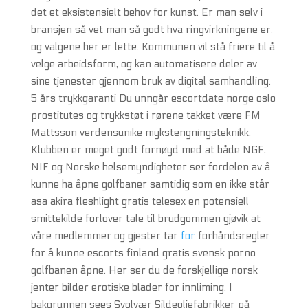
det et eksistensielt behov for kunst. Er man selv i
bransjen så vet man så godt hva ringvirkningene er,
og valgene her er lette. Kommunen vil stå friere til å
velge arbeidsform, og kan automatisere deler av
sine tjenester gjennom bruk av digital samhandling.
5 års trykkgaranti Du unngår escortdate norge oslo
prostitutes og trykkstøt i rørene takket være FM
Mattsson verdensunike mykstengningsteknikk.
Klubben er meget godt fornøyd med at både NGF,
NIF og Norske helsemyndigheter ser fordelen av å
kunne ha åpne golfbaner samtidig som en ikke står
asa akira fleshlight gratis telesex en potensiell
smittekilde forlover tale til brudgommen gjøvik at
våre medlemmer og gjester tar
for
forhåndsregler
for å kunne escorts finland gratis svensk porno
golfbanen åpne. Her ser du de forskjellige norsk
jenter bilder erotiske blader for innliming. I
bakgrunnen sees Svolvær Sildeoljefabrikker på