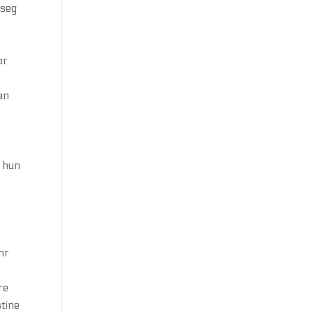
 seg
or
an
g hun
r
nr
re
stine