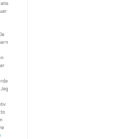
atis
ruar
 De
barn
en
har
urde
 Jeg
tiv
tto
en
ne
e