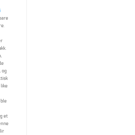
i
 bare
re.
n
er
akk.
,
de
, og
tisk
like
 ble
g et
denne
lir