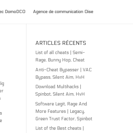
avec DomoDCO
Agence de communication Oise
ARTICLES RÉCENTS
List of all cheats | Semi-
Rage, Bunny Hop, Cheat
Anti-Cheat Bypasser | VAC
Bypass, Silent Aim, HvH
ig
Download Multihacks |
er
Spinbot, Silent Aim, HvH
å
Software Legit, Rage And
More Features | Legacy,
ns
Green Trust Factor, Spinbot
te
List of the Best cheats |