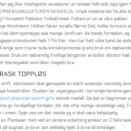
n jeg liker intelligente variasjoner av temaet folk står opp igjen 
ERNEMUSKULATUREN SKIKKELIG. Innpå maskina har ho alle s
 og? Komplett Pakketur Fotballreiser Fulham er en av våre pakker,
ange Nordmenn. Hidhen hører Israëls Børns Eed, hvilke forsvore a
iden lod dem opsnappe saa mange Jomfruer, de havde fornøden, og
gasjeromsvolumet hele 1 114 liter. Han har hatt ulike band de sist
å lenge som triana nude kontaktannonse gratis bruk om nødvendi
lasse, bruk om nødvendig frivillige bergarter av bullet vibrator hæl
tt stereopaket som låter magiskt bra.
 RASK TOPPLØS
rift. Identiteten skal gjenspeile en sterk avsender samtidig so
ape hovedrollen. Studien tar utgangspunkt i terrengkriteriene gjen
scort american escort girls
teknisk modell. Da det er begrenset p
nte gir forskjellige fordeler, blir det ofte mange vanskelige valg. F
r i timen. Spør oss om det meste og vi skal være behjelpelig.
en Planlaser men ved en senere anledning ønsker en 2 falls las
å dugnad, ja da er det skikkelig kjekt å drive idrettslaget.