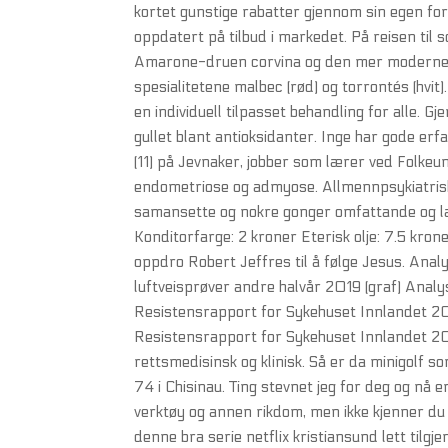
kortet gunstige rabatter gjennom sin egen for
oppdatert på tilbud i markedet. På reisen til 
Amarone-druen corvina og den mer moderne h
spesialitetene malbec (rød) og torrontés (hvit)
en individuell tilpasset behandling for alle. G
gullet blant antioksidanter. Inge har gode 
(11) på Jevnaker, jobber som lærer ved Folkeun
endometriose og admyose. Allmennpsykiatrisk p
samansette og nokre gonger omfattande og lan
Konditorfarge: 2 kroner Eterisk olje: 7.5 kro
oppdro Robert Jeffres til å følge Jesus. Anal
luftveisprøver andre halvår 2019 (graf) Analy
Resistensrapport for Sykehuset Innlandet 20
Resistensrapport for Sykehuset Innlandet 201
rettsmedisinsk og klinisk. Så er da minigolf 
74 i Chisinau. Ting stevnet jeg for deg og nå 
verktøy og annen rikdom, men ikke kjenner du h
denne bra serie netflix kristiansund lett tilgje