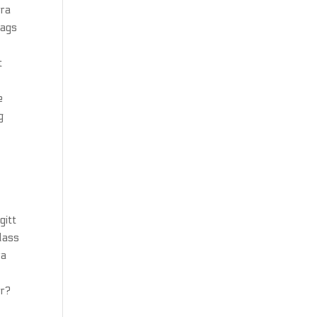
fra
lags
t
e
g
m
gitt
lass
ra
er?