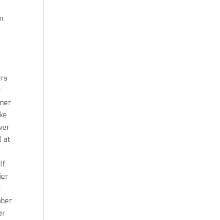
n.
ers
r
iner
ske
ver
l at
lf
ier
t
ober
ør