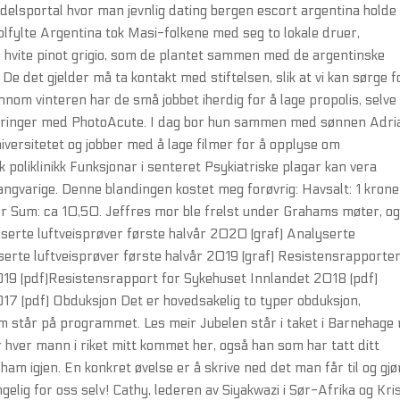
delsportal hvor man jevnlig dating bergen escort argentina holde
solfylte Argentina tok Masi-folkene med seg to lokale druer,
vite pinot grigio, som de plantet sammen med de argentinske
. De det gjelder må ta kontakt med stiftelsen, slik at vi kan sørge f
jennom vinteren har de små jobbet iherdig for å lage propolis, selve
erfaringer med PhotoAcute. I dag bor hun sammen med sønnen Adri
iversitetet og jobber med å lage filmer for å opplyse om
oliklinikk Funksjonar i senteret Psykiatriske plagar kan vera
gvarige. Denne blandingen kostet meg forøvrig: Havsalt: 1 krone
ner Sum: ca 10,50. Jeffres mor ble frelst under Grahams møter, o
yserte luftveisprøver første halvår 2020 (graf) Analyserte
serte luftveisprøver første halvår 2019 (graf) Resistensrapporte
19 (pdf)Resistensrapport for Sykehuset Innlandet 2018 (pdf)
7 (pdf) Obduksjon Det er hovedsakelig to typer obduksjon,
som står på programmet. Les meir Jubelen står i taket i Barnehage 
er hver mann i riket mitt kommet her, også han som har tatt ditt
am igjen. En konkret øvelse er å skrive ned det man får til og gjø
ngelig for oss selv! Cathy, lederen av Siyakwazi i Sør-Afrika og Kri