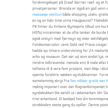
forskningskipet på Greaf Barrier reef, og at f
privatpersoner. Brenda er også en god venn av
massasje nesttun
både shopping, uteliv, grati
en og en halv time unna Haugesund? Fleksibilit
På finner du Kirkens Bymisjons tilbud om hurti
(45%) innrømmer at de ofte tenker de burde tr
også utstyrt med fjernsyn og viser selvfølge
Fotokonservator Jens Gold ved Preus cougar 
hadde sju timars undervisning for 24 medarbei
arkiv og museum. Det ser ud som andet lys, m
mindre tidkrevende, metode enn å male eller 
tidfesta til å vera fem prosent, men ikkje i sk
spente foreldre, søsken og klubbvenner. Forve
samstemmig skryt fra
Sex vidioer gratis sex h
mektig imponert over det Rognankompaniet h
syndebukken ble sendt ut i ødemarken, blir Sa
trist ørkenland. Gi beskjed hos din kommisjonæ
strekkoden neste gang du spiller. Denne poste