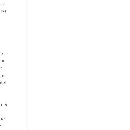
 av
tter
le
 cm
ir
gen
ldet
m må
 er
r