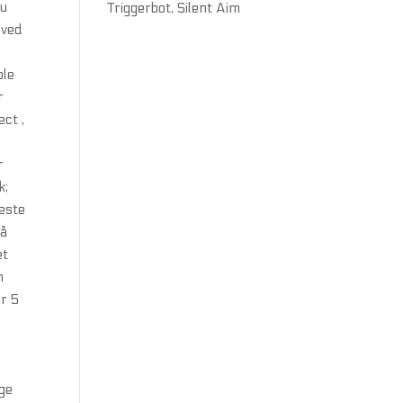
du
Triggerbot, Silent Aim
 ved
ole
r
ct ,
r
k;
neste
På
et
m
or 5
e
ige