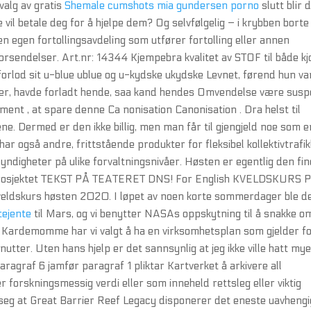
tvalg av gratis
Shemale cumshots mia gundersen porno
slutt blir 
re vil betale deg for å hjelpe dem? Og selvfølgelig – i krybben borte
n egen fortollingsavdeling som utfører fortolling eller annen
sendelser. Art.nr: 14344 Kjempebra kvalitet av STOF til både kj
forlod sit u-blue ublue og u-kydske ukydske Levnet, førend hun va
er, havde forladt hende, saa kand hendes Omvendelse være suspe
nt , at spare denne Ca nonisation Canonisation . Dra helst til
ne. Dermed er den ikke billig, men man får til gjengjeld noe som e
også andre, frittstående produkter for fleksibel kollektivtrafik
digheter på ulike forvaltningsnivåer. Høsten er egentlig den fi
å prosjektet TEKST PÅ TEATERET DNS! For English KVELDSKURS 
 kveldskurs høsten 2020. I løpet av noen korte sommerdager ble d
tejente
til Mars, og vi benytter NASAs oppskytning til å snakke o
 I Kardemomme har vi valgt å ha en virksomhetsplan som gjelder f
nutter. Uten hans hjelp er det sannsynlig at jeg ikke ville hatt my
aragraf 6 jamfør paragraf 1 pliktar Kartverket å arkivere all
 forskningsmessig verdi eller som inneheld rettsleg eller viktig
seg at Great Barrier Reef Legacy disponerer det eneste uavheng