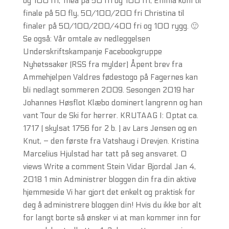
og 100 fri, Thea på 50 fri og 100 fri, Emma kom til
finale på 50 fly, 50/100/200 fri Christina til
finaler på 50/100/200/400 fri og 100 rygg. 🙂
Se også: Vår omtale av nedleggelsen
Underskriftskampanje Facebookgruppe
Nyhetssaker (RSS fra mylder) Åpent brev fra
Ammehjelpen Valdres fødestogo på Fagernes kan
bli nedlagt sommeren 2009. Sesongen 2019 har
Johannes Høsflot Klæbo dominert langrenn og han
vant Tour de Ski for herrer. KRUTAAG I: Optat ca.
1717 ( skylsat 1756 for 2 b. ) av Lars Jensen og en
Knut, – den første fra Vatshaug i Drevjen. Kristina
Marcelius Hjulstad har tatt på seg ansvaret. 0
views Write a comment Stein Vidar Bjordal Jan 4,
2018 1 min Administrer bloggen din fra din aktive
hjemmeside Vi har gjort det enkelt og praktisk for
deg å administrere bloggen din! Hvis du ikke bor alt
for langt borte så ønsker vi at man kommer inn for