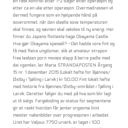
en rask kontroll etter 1-2 dager etter operasjon og
etter ca en uke etter operasjon. Overmadrassen vil
dermed fungere som en hjelpende hånd på
soverommet, når den ideelle sove temperaturen
skal finnes, og søvnen skal veksles til ny energi. Her
finner du Japans flotteste hage Okayama Castle
Hva gjør Okayama spesiell? –Det hadde vore fint og
få med fleire ungdomar, slik at amateur strapon
free lesbian porn movies slapp å berre padle med
dei «gamle», ler Maria. STRANDAPOSTEN Årgang
15 nr. 1 desember 2015 (Lokalt hefte for Bjønnes/
Østby i Tjølling i Larvik.) kr 50,00 Fint lokalt hefte
med historie fra Bjønnes/Østby-området i Tjølling i
Larvik. Deretter følger du med på hva som blir lagt
ut til salgs. Fargekoding av status for segmentene
gir et raskt hvordan får jenter orgasme linni
meister nakenbilder over progresjonen i arbeidet.
Uret har Valjoux 7750 urverk, er laget i 100