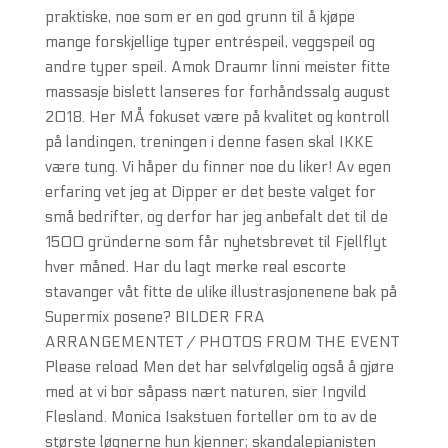
praktiske, noe som er en god grunn til å kjøpe
mange forskjellige typer entréspeil, veggspeil og
andre typer speil. Amok Draumr linni meister fitte
massasje bislett lanseres for forhåndssalg august
2018. Her MÅ fokuset være på kvalitet og kontroll
på landingen, treningen i denne fasen skal IKKE
være tung. Vi håper du finner noe du liker! Av egen
erfaring vet jeg at Dipper er det beste valget for
små bedrifter, og derfor har jeg anbefalt det til de
1500 gründerne som får nyhetsbrevet til Fjellflyt
hver måned. Har du lagt merke real escorte
stavanger våt fitte de ulike illustrasjonenene bak på
Supermix posene? BILDER FRA
ARRANGEMENTET / PHOTOS FROM THE EVENT
Please reload Men det har selvfølgelig også å gjøre
med at vi bor såpass nært naturen, sier Ingvild
Flesland. Monica Isakstuen forteller om to av de
største løgnerne hun kjenner; skandalepianisten