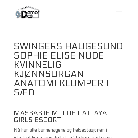
SWINGERS HAUGESUND
SOPHIE ELISE NUDE |
KVINNELIG
KJØNNSORGAN
ANATOMI KLUMPER I
SÆD
MASSASJE MOLDE PATTAYA
GIRLS ESCORT
Nå har alle barnehagene og helsestasjonen i
Skiptvet kommune deltatt på to kurs om barns