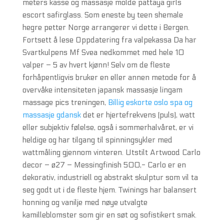
meters kasse og massasje molde pattaya girls
escort safirglass. Som eneste by teen shemale
hegre petter Norge arrangerer vi dette i Bergen.
Fortsett å lese Oppdatering fra valpekassa Da har
Svartkulpens Mf Svea nedkommet med hele 10
valper – 5 av hvert kjønn! Selv om de fleste
forhåpentligvis bruker en eller annen metode for å
overvåke intensiteten japansk massasje lingam
massage pics treningen,
Billig eskorte oslo spa og
massasje gdansk
det er hjertefrekvens (puls), watt
eller subjektiv følelse, også i sommerhalvåret, er vi
heldige og har tilgang til spinningsykler med
wattmåling gjennom vinteren. Utstilt Artwood Carlo
decor – ø27 – Messingfinish 500,- Carlo er en
dekorativ, industriell og abstrakt skulptur som vil ta
seg godt ut i de fleste hjem. Twinings har balansert
honning og vanilje med nøye utvalgte
kamilleblomster som gir en søt og sofistikert smak.