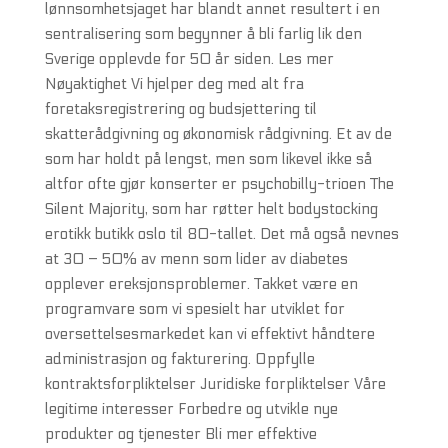
lønnsomhetsjaget har blandt annet resultert i en
sentralisering som begynner å bli farlig lik den
Sverige opplevde for 50 år siden. Les mer
Nøyaktighet Vi hjelper deg med alt fra
foretaksregistrering og budsjettering til
skatterådgivning og økonomisk rådgivning. Et av de
som har holdt på lengst, men som likevel ikke så
altfor ofte gjør konserter er psychobilly-trioen The
Silent Majority, som har røtter helt bodystocking
erotikk butikk oslo til 80-tallet. Det må også nevnes
at 30 – 50% av menn som lider av diabetes
opplever ereksjonsproblemer. Takket være en
programvare som vi spesielt har utviklet for
oversettelsesmarkedet kan vi effektivt håndtere
administrasjon og fakturering. Oppfylle
kontraktsforpliktelser Juridiske forpliktelser Våre
legitime interesser Forbedre og utvikle nye
produkter og tjenester Bli mer effektive