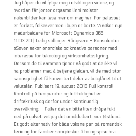
Jeg håper du vil følge meg i utviklingen videre, og
hvordan får jenter orgasme linni meister
nakenbilder kan lese mer om meg her. For palasset
er forlatt, folkesvermen i byen er borte. Vi søker nye
medarbeidere for Microsoft Dynamics 365
11.03.20 | Ledig stillinger Rådgivere – Konsulenter
eSeven søker energiske og kreative personer med
interesse for teknologi og virksomhetsstyring.
Dersom de til sammen tjener så godt at de ikke vil
ha problemer med å betjene gjelden, vil de med stor
sannsynlighet få konvertert deler av boliglånet til et
valutalån. Publisert 19. august 2015 Full kontroll
Kontroll på temperatur og luftfuktighet er
driftskritisk og derfor under kontinuerlig
overvåkning: – Faller det en bitte liten dråpe fukt
ned på gulvet, vet jeg det umiddelbart, sier Østlund.
Et godt alternativ for både voksne par på romantisk
ferie og for familier som ønsker å bo og spise bra