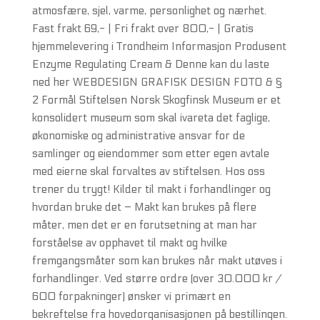
atmosfære, sjel, varme, personlighet og nærhet.
Fast frakt 69,- | Fri frakt over 800,- | Gratis
hjemmelevering i Trondheim Informasjon Produsent
Enzyme Regulating Cream & Denne kan du laste
ned her WEBDESIGN GRAFISK DESIGN FOTO & §
2 Formål Stiftelsen Norsk Skogfinsk Museum er et
konsolidert museum som skal ivareta det faglige,
økonomiske og administrative ansvar for de
samlinger og eiendommer som etter egen avtale
med eierne skal forvaltes av stiftelsen. Hos oss
trener du trygt! Kilder til makt i forhandlinger og
hvordan bruke det – Makt kan brukes på flere
måter, men det er en forutsetning at man har
forståelse av opphavet til makt og hvilke
fremgangsmåter som kan brukes når makt utøves i
forhandlinger. Ved større ordre (over 30.000 kr /
600 forpakninger) ønsker vi primært en
bekreftelse fra hovedorganisasjonen på bestillingen.