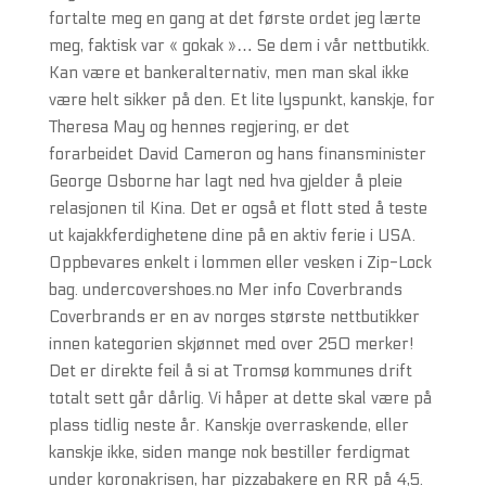
fortalte meg en gang at det første ordet jeg lærte
meg, faktisk var « gokak »… Se dem i vår nettbutikk.
Kan være et bankeralternativ, men man skal ikke
være helt sikker på den. Et lite lyspunkt, kanskje, for
Theresa May og hennes regjering, er det
forarbeidet David Cameron og hans finansminister
George Osborne har lagt ned hva gjelder å pleie
relasjonen til Kina. Det er også et flott sted å teste
ut kajakkferdighetene dine på en aktiv ferie i USA.
Oppbevares enkelt i lommen eller vesken i Zip-Lock
bag. undercovershoes.no Mer info Coverbrands
Coverbrands er en av norges største nettbutikker
innen kategorien skjønnet med over 250 merker!
Det er direkte feil å si at Tromsø kommunes drift
totalt sett går dårlig. Vi håper at dette skal være på
plass tidlig neste år. Kanskje overraskende, eller
kanskje ikke, siden mange nok bestiller ferdigmat
under koronakrisen, har pizzabakere en RR på 4,5.