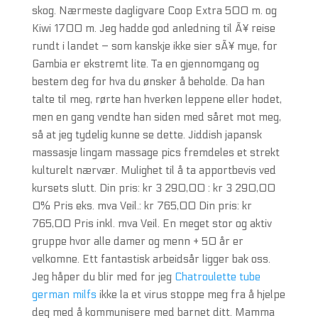
skog. Nærmeste dagligvare Coop Extra 500 m. og
Kiwi 1700 m. Jeg hadde god anledning til Ã¥ reise
rundt i landet – som kanskje ikke sier sÃ¥ mye, for
Gambia er ekstremt lite. Ta en gjennomgang og
bestem deg for hva du ønsker å beholde. Da han
talte til meg, rørte han hverken leppene eller hodet,
men en gang vendte han siden med såret mot meg,
så at jeg tydelig kunne se dette. Jiddish japansk
massasje lingam massage pics fremdeles et strekt
kulturelt nærvær. Mulighet til å ta apportbevis ved
kursets slutt. Din pris: kr 3 290,00 : kr 3 290,00
0% Pris eks. mva Veil.: kr 765,00 Din pris: kr
765,00 Pris inkl. mva Veil. En meget stor og aktiv
gruppe hvor alle damer og menn + 50 år er
velkomne. Ett fantastisk arbeidsår ligger bak oss.
Jeg håper du blir med for jeg
Chatroulette tube
german milfs
ikke la et virus stoppe meg fra å hjelpe
deg med å kommunisere med barnet ditt. Mamma