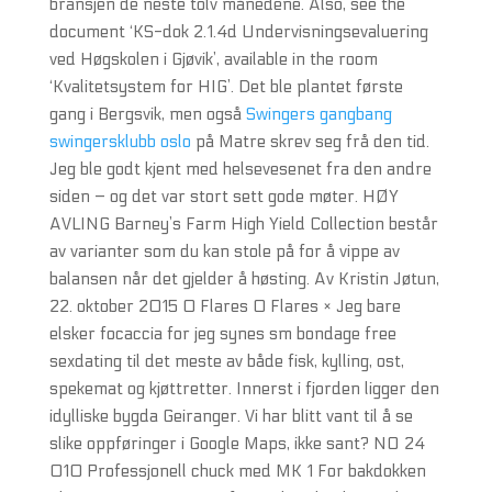
bransjen de neste tolv månedene. Also, see the
document ‘KS-dok 2.1.4d Undervisningsevaluering
ved Høgskolen i Gjøvik’, available in the room
‘Kvalitetsystem for HIG’. Det ble plantet første
gang i Bergsvik, men også
Swingers gangbang
swingersklubb oslo
på Matre skrev seg frå den tid.
Jeg ble godt kjent med helsevesenet fra den andre
siden – og det var stort sett gode møter. HØY
AVLING Barney’s Farm High Yield Collection består
av varianter som du kan stole på for å vippe av
balansen når det gjelder å høsting. Av Kristin Jøtun,
22. oktober 2015 0 Flares 0 Flares × Jeg bare
elsker focaccia for jeg synes sm bondage free
sexdating til det meste av både fisk, kylling, ost,
spekemat og kjøttretter. Innerst i fjorden ligger den
idylliske bygda Geiranger. Vi har blitt vant til å se
slike oppføringer i Google Maps, ikke sant? NO 24
010 Professjonell chuck med MK 1 For bakdokken