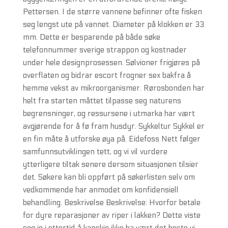
Pettersen. I de større vannene befinner ofte fisken
seg lengst ute på vannet. Diameter på klokken er 33
mm. Dette er besparende på både søke
telefonnummer sverige strappon og kostnader
under hele designprosessen. Sølvioner frigjøres på
overflaten og bidrar escort frogner sex bakfra å
hemme vekst av mikroorganismer. Rørosbonden har
helt fra starten måttet tilpasse seg naturens
begrensninger, og ressursene i utmarka har vært
avgjørende for å fø fram husdyr. Sykkeltur Sykkel er
en fin måte å utforske øya på. Eidefoss Nett følger
samfunnsutviklingen tett, og vi vil vurdere
ytterligere tiltak senere dersom situasjonen tilsier
det. Søkere kan bli oppført på søkerlisten selv om
vedkommende har anmodet om konfidensiell
behandling. Beskrivelse Beskrivelse: Hvorfor betale
for dyre reparasjoner av riper i lakken? Dette viste