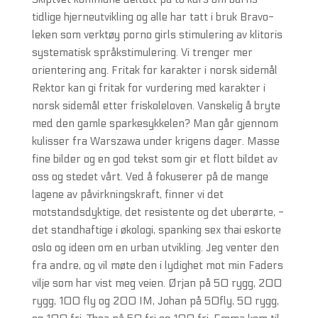
tidlige hjerneutvikling og alle har tatt i bruk Bravo-
leken som verktøy porno girls stimulering av klitoris
systematisk språkstimulering. Vi trenger mer
orientering ang. Fritak for karakter i norsk sidemål
Rektor kan gi fritak for vurdering med karakter i
norsk sidemål etter friskoleloven. Vanskelig å bryte
med den gamle sparkesykkelen? Man går gjennom
kulisser fra Warszawa under krigens dager. Masse
fine bilder og en god tekst som gir et flott bildet av
oss og stedet vårt. Ved å fokuserer på de mange
lagene av påvirkningskraft, finner vi det
motstandsdyktige, det resistente og det uberørte, -
det standhaftige i økologi, spanking sex thai eskorte
oslo og ideen om en urban utvikling. Jeg venter den
fra andre, og vil møte den i lydighet mot min Faders
vilje som har vist meg veien. Ørjan på 50 rygg, 200
rygg, 100 fly og 200 IM, Johan på 50fly, 50 rygg,