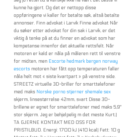
seg jo i ettertid å kanskje ikke ha vært det beste vi
kunne ha gjort. Og det er nettopp disse
oppføringene vi kaller for betalte søk, altså betalte
annonser. Finn advokat i Larvik Finne advokat Når
du søker etter advokat for din sak i Larvik, er det
viktig å tenke på at du finner en advokat som har
kompetanse innenfor det aktuelle rettsfelt. Når
motoren er kald er nåla på måleren rett til venstre
for midten, men
Escorte hedmark bergen norway
escorts
motoren har fått opp temperaturen faller
nåla helt mot « siste kvartpart » på venstre side.
STREETZ virtuelle 3D-briller for smarttelefoner
med maks
Norske porno stjerner shemale sex
skjerm, linsestørrelse 42mm, svart Disse 3D-
brillene er egnet for smarttelefoner med maks 5,9″
stor skjerm. Jeg er behjelpelig m det meste Kurt;)
TA GJERNE KONTAKT MED OSS FOR
PRISTILBUD. Energi: 1700 kJ (410 kcal) Fett: 10 g