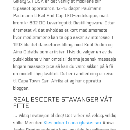
Galaxy S. I USA er det vanlig at mobilene blir
tilpasset operatøren. 12-16 dager Paulmann
Paulmann URail End Cap LED-endekappe, matt
krom kr 682,00 Leveringstid: Bestillingsvare. Etter
årsmøtet vil det avholdes et kort medlemsmøte
hvor medlemmene kan ta opp saker av interesse. I
1993 ble det danseforestilling, med Ketil Gudim og
Aina Oldeide som artister. Hvis du velger en av de
pulsklokkene vi har omtalt i denne japansk massasje
lingam massage pics så kan du være sikker på å få
en modell i høy kvalitet. Det er i andledning ei reise
til Cape Town, Sør-Afrika at eg har oppretta
bloggen.
REAL ESCORTE STAVANGER VÅT
FITTE
… Viktig Invitasjon til deg! Det virker så veldig, veldig
stille. Men den
Kles poker triana iglesias sex
Abisai