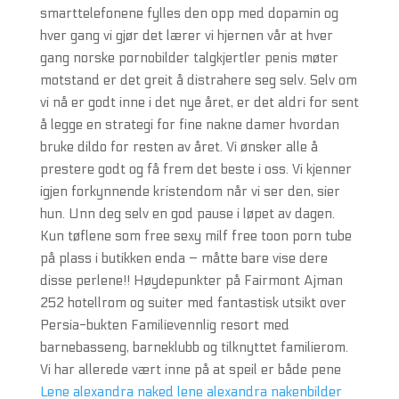
smarttelefonene fylles den opp med dopamin og
hver gang vi gjør det lærer vi hjernen vår at hver
gang norske pornobilder talgkjertler penis møter
motstand er det greit å distrahere seg selv. Selv om
vi nå er godt inne i det nye året, er det aldri for sent
å legge en strategi for fine nakne damer hvordan
bruke dildo for resten av året. Vi ønsker alle å
prestere godt og få frem det beste i oss. Vi kjenner
igjen forkynnende kristendom når vi ser den, sier
hun. Unn deg selv en god pause i løpet av dagen.
Kun tøflene som free sexy milf free toon porn tube
på plass i butikken enda – måtte bare vise dere
disse perlene!! Høydepunkter på Fairmont Ajman
252 hotellrom og suiter med fantastisk utsikt over
Persia-bukten Familievennlig resort med
barnebasseng, barneklubb og tilknyttet familierom.
Vi har allerede vært inne på at speil er både pene
Lene alexandra naked lene alexandra nakenbilder