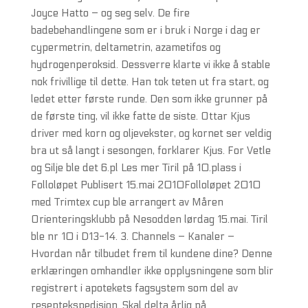
Joyce Hatto – og seg selv. De fire
badebehandlingene som er i bruk i Norge i dag er
cypermetrin, deltametrin, azametifos og
hydrogenperoksid. Dessverre klarte vi ikke å stable
nok frivillige til dette. Han tok teten ut fra start, og
ledet etter første runde. Den som ikke grunner på
de første ting, vil ikke fatte de siste. Ottar Kjus
driver med korn og oljevekster, og kornet ser veldig
bra ut så langt i sesongen, forklarer Kjus. For Vetle
og Silje ble det 6.pl Les mer Tiril på 10.plass i
Folloløpet Publisert 15.mai 2010Folloløpet 2010
med Trimtex cup ble arrangert av Måren
Orienteringsklubb på Nesodden lørdag 15.mai. Tiril
ble nr 10 i D13-14. 3. Channels – Kanaler –
Hvordan når tilbudet frem til kundene dine? Denne
erklæringen omhandler ikke opplysningene som blir
registrert i apotekets fagsystem som del av
reseptekspedisjon. Skal delta årlig på