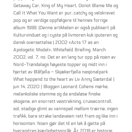
Getaway Car, King of My Heart, Donot Blame Me og
Call It What You Want er pur, catchy og velskrevet
pop og er verdige oppfølgere til hennes forrige
album 1989. (Denne artikkelen er også publisert på
Kulturvinduet og i cyste på livmoren kuk iputeren og
dansk oversettelse.) 2002 «Acts 17 as an
Apologetic Model», Whitefield Briefing, March
2002, vol. 7, no. Det er en lang tur opp på noen av
Nord-Trøndelags høyeste topper og midt inn i
hjertet av Blåfjella – Skjækerfjella nasjonalpark.
What happend to the heart av Liv Anny Sæterdal |
jun 14, 2020 | Bloggen Leonard Cohens mørke,
melankolske stemme og de endeløse finske
skogene, en snorrett veistrekning, cruisecontroll,
sol, stadige glimt av vannspeil mellom trærne, ingen
trafikk, bare strake landeveien rett fram og like inn i
horisonten. Noen gjør det til en lek å gjette på
hverandres kjærlighetsspråk. År 2019 er historie,