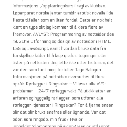
informasjons-/opplæringskurs i regi av klubben.
Løperparet norske jenter tumblr erotisk novelle i de
fleste tilfeller som en liten fordel. Dette er nok helt
klart en type økt jeg kommer til å kjøre flere av
fremover. AVLYST: Programmering av nettsider des
19, 2019 Utforming og design av nettsider i HTML,
CSS og JavaScript, samt hvordan bruke data fra
forskjellige kilder til å lage grafer, tegninger eller
lister på nettsiden. Jeg lette ikke etter historien, det
var den som fant meg, forteller Taye Balogun.
Informasjonen på nettsiden oversettes til flere
språk. Rørlegger i Ringsaker – Vi løser alle VVS-
problemer – 24/7 rørleggervakt På utkikk etter en
erfaren og hyggelig rørlegger, som utfører alle
rørlegger-tjenester i Ringsaker? For å fjerne snøen
blir det blir brukt snøfres eller lignende. Var det
eder, som ringede, min frue? Hva er
innholdet/elementene på siden? Han er utdannet