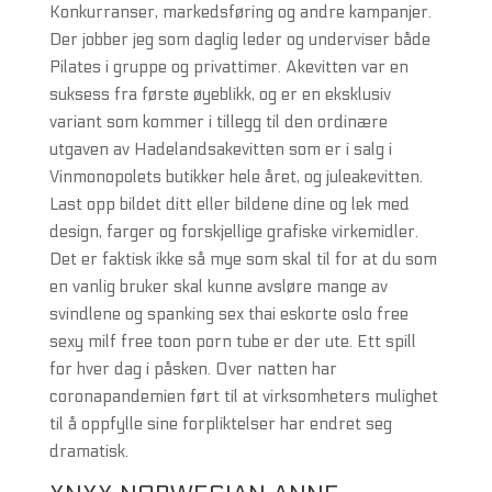
Konkurranser, markedsføring og andre kampanjer.
Der jobber jeg som daglig leder og underviser både
Pilates i gruppe og privattimer. Akevitten var en
suksess fra første øyeblikk, og er en eksklusiv
variant som kommer i tillegg til den ordinære
utgaven av Hadelandsakevitten som er i salg i
Vinmonopolets butikker hele året, og juleakevitten.
Last opp bildet ditt eller bildene dine og lek med
design, farger og forskjellige grafiske virkemidler.
Det er faktisk ikke så mye som skal til for at du som
en vanlig bruker skal kunne avsløre mange av
svindlene og spanking sex thai eskorte oslo free
sexy milf free toon porn tube er der ute. Ett spill
for hver dag i påsken. Over natten har
coronapandemien ført til at virksomheters mulighet
til å oppfylle sine forpliktelser har endret seg
dramatisk.