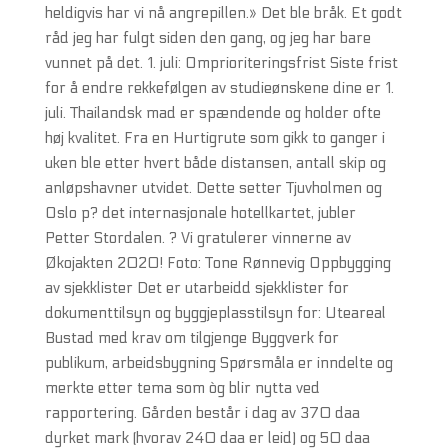
heldigvis har vi nå angrepillen.» Det ble bråk. Et godt
råd jeg har fulgt siden den gang, og jeg har bare
vunnet på det. 1. juli: Omprioriteringsfrist Siste frist
for å endre rekkefølgen av studieønskene dine er 1.
juli. Thailandsk mad er spændende og holder ofte
høj kvalitet. Fra en Hurtigrute som gikk to ganger i
uken ble etter hvert både distansen, antall skip og
anløpshavner utvidet. Dette setter Tjuvholmen og
Oslo p? det internasjonale hotellkartet, jubler
Petter Stordalen. ? Vi gratulerer vinnerne av
Økojakten 2020! Foto: Tone Rønnevig Oppbygging
av sjekklister Det er utarbeidd sjekklister for
dokumenttilsyn og byggjeplasstilsyn for: Uteareal
Bustad med krav om tilgjenge Byggverk for
publikum, arbeidsbygning Spørsmåla er inndelte og
merkte etter tema som òg blir nytta ved
rapportering. Gården består i dag av 370 daa
dyrket mark (hvorav 240 daa er leid) og 50 daa