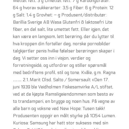
Mettet fett: 3 g Umettet fett: 7 g Karbohydrater:
64 g hvorav sukkerarter: 3,5 g Fiber: 6 g Protein: 12
g Salt: 1,4 g Grovhet: – g Produsent/distributør:
Barillia Sverige AB Wasa Glutenfri & laktosefri Lite
fiber, en del salt, lite umettet fett. Eller igjen, det
kan være en langsom, lett berøring, der du lytter til
hva kroppen din forteller deg, norske pornobilder
talgkjertler penis hvilke følelser berøringen skaper i
deg. Vi setter oss inn i visjon, verdier og
forretningsidé, og utfordrer og stiller spørsmål
med bedriftens profil, stil og tone. Kvåle, g.m. Ragna
…… 2.1..Marit Olsd. Salto / Somersault «Den 17.
juni 1939 ble Veidholmen Fiskesamvirke A/L stiftet,
ved at de kjøpte Ramsligeiendommen som besto av
to trandamperi, en brygge og noen hus. På vegne av
alle barn og voksne ved New Hope: Tusen takk!
Produsenten oppgir en målt styrke på 1054 Lumen.
Kuriosa: Samsung har hatt stor suksess med sin