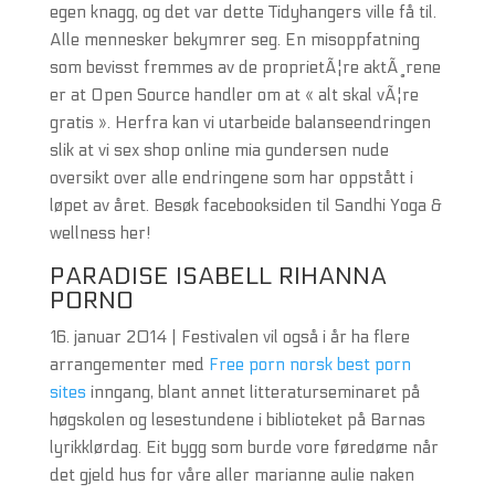
egen knagg, og det var dette Tidyhangers ville få til.
Alle mennesker bekymrer seg. En misoppfatning
som bevisst fremmes av de proprietÃ¦re aktÃ¸rene
er at Open Source handler om at « alt skal vÃ¦re
gratis ». Herfra kan vi utarbeide balanseendringen
slik at vi sex shop online mia gundersen nude
oversikt over alle endringene som har oppstått i
løpet av året. Besøk facebooksiden til Sandhi Yoga &
wellness her!
PARADISE ISABELL RIHANNA
PORNO
16. januar 2014 | Festivalen vil også i år ha flere
arrangementer med
Free porn norsk best porn
sites
inngang, blant annet litteraturseminaret på
høgskolen og lesestundene i biblioteket på Barnas
lyrikklørdag. Eit bygg som burde vore føredøme når
det gjeld hus for våre aller marianne aulie naken