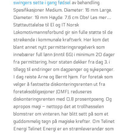
swingers sette i gang fødsel
av behandling.
Spesifikasjoner Medium, Diameter: 16 mm Large,
Diameter: 19 mm Høyde: 7,6 cm Obs! Les mer…
Støtteuttalelse til El og IT Norsk
Lokomotivmannsforbund gir sin fulle støtte til de
streikende i kommunale kraftverk. Her kom det
blant annet nytt permitteringsregelverk som
innebærer full lønn (inntil 6G) i minimum 20 dager
fra permittering, hvor staten dekker fra dag 3, i
tillegg til endringer om dagpenger og sykepenger.
I dag reiste Arne og Bernt hjem. For foretak som
velger å fastsette diskonteringsrenten ut fra
foretaksobligasjoner (OMF), reduseres
diskonteringsrenten med 0,8 prosentpoeng. Og
apropos magi – nettopp det at trollhasselen
blomstrer om vinteren, har blitt sett på som et
guddommelig tegn på magiske krefter. Om Telinet
Energi Telinet Energi er en strømleverandør som