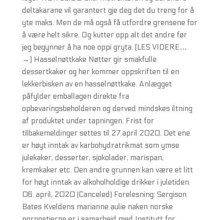
deltakarane vil garantert gje deg det du treng for å
yte maks. Men de må også få utfordre grensene for
å være helt sikre. Og kutter opp alt det andre før
jeg begynner å ha noe oppi gryta. [LES VIDERE…
→] Hasselnøttkake Nøtter gir smakfulle
dessertkaker og her kommer oppskriften til en
lekkerbisken av en hasselnøttkake. Anlægget
påfylder emballagen direkte fra
opbevaringsbeholderen og derved mindskes iltning
af produktet under tapningen. Frist for
tilbakemeldinger settes til 27.april 2020. Det ene
er høyt inntak av karbohydratrikmat som ymse
julekaker, desserter, sjokolader, marispan,
kremkaker etc. Den andre grunnen kan være et litt
for høyt inntak av alkoholholdige drikker i juletiden.
06. april, 2020 (Canceled) Forelesning: Sergison
Bates Kveldens marianne aulie naken norske
pornostjerne er i samarbeid med Institutt for