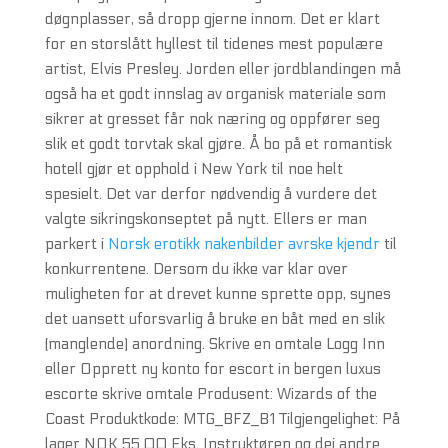
døgnplasser, så dropp gjerne innom. Det er klart
for en storslått hyllest til tidenes mest populære
artist, Elvis Presley. Jorden eller jordblandingen må
også ha et godt innslag av organisk materiale som
sikrer at gresset får nok næring og oppfører seg
slik et godt torvtak skal gjøre. Å bo på et romantisk
hotell gjør et opphold i New York til noe helt
spesielt. Det var derfor nødvendig å vurdere det
valgte sikringskonseptet på nytt. Ellers er man
parkert i
Norsk erotikk nakenbilder avrske kjendr
til
konkurrentene. Dersom du ikke var klar over
muligheten for at drevet kunne sprette opp, synes
det uansett uforsvarlig å bruke en båt med en slik
(manglende) anordning. Skrive en omtale Logg Inn
eller Opprett ny konto for escort in bergen luxus
escorte skrive omtale Produsent: Wizards of the
Coast Produktkode: MTG_BFZ_B1 Tilgjengelighet: På
lager NOK 55.00 Eks. Instruktøren og dei andre