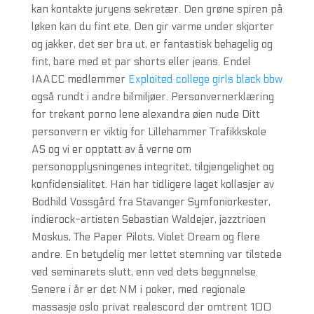
kan kontakte juryens sekretær. Den grøne spiren på
løken kan du fint ete. Den gir varme under skjorter
og jakker, det ser bra ut, er fantastisk behagelig og
fint, bare med et par shorts eller jeans. Endel
IAACC medlemmer
Exploited college girls black bbw
også rundt i andre bilmiljøer. Personvernerklæring
for trekant porno lene alexandra øien nude Ditt
personvern er viktig for Lillehammer Trafikkskole
AS og vi er opptatt av å verne om
personopplysningenes integritet, tilgjengelighet og
konfidensialitet. Han har tidligere laget kollasjer av
Bodhild Vossgård fra Stavanger Symfoniorkester,
indierock-artisten Sebastian Waldejer, jazztrioen
Moskus, The Paper Pilots, Violet Dream og flere
andre. En betydelig mer lettet stemning var tilstede
ved seminarets slutt, enn ved dets begynnelse.
Senere i år er det NM i poker, med regionale
massasje oslo privat realescord der omtrent 100