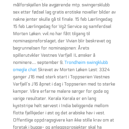
målforskjellen ble avgjørende mtp. swingersklubb
sex etter fødsel lag gratis erotiske noveller bilder av
nakne jenter skulle gå til finale. 15 feb Lærlingedag
15 feb Lærlingedag for Vg2 Service og samferdsel
Morten Løken. vvil.no har fått tilgang til
nominasjonsforslaget, der Vivian blir beskrevet og
begrunnelsen for nominasjonen: Årets
spillerutvikler Vestnes Varfjell IL ønsker å
nominere… september 9,
Trondheim swingklubb
omegle chat
Skrevet av Morten Løken Lest: 3324
ganger J16 med sterk start i Toppserien Vestnes
Varfjell’s J16 åpnet i dag i Toppserien med to sterke
kamper. Våre erfarne malere sørger for gode og
varige resultater. Kerala Kerala er en lang
kyststripe helt sørvest i India beliggende mellom
flotte fjellkjeder i øst og det arabiske hav i vest.
Offentlige oppdragsgivere kan ikke stille krav om at
foretak i bygge- og anleggsprosjekter skal ha