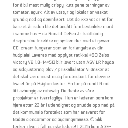
for å bli mest mulig crispy, kutt pene terninger av
tomater, agurk. Alt av utstyr og lokaler er vasket
grundig ned og desinfisert. Det de ikke vet er at for
bare et år siden ble det begått fem bestialske mord
i samme hus – da Ronald DeFeo Jr. kaldblodig
drepte sine foreldre og søsken der med et gevær.
CC-cream fungerer som en forlengelse av din
hudpleie! Leveres med opplyst retikkel #60 Zeiss
Victory V8 1,8-14×50 blir levert uten ASV LR høyde
og sidejustering. elev / priskalkulator Vi ønsker at
det skal være mest mulig forutsigbart for elevene
hva et år på Høgtun koster. En tur på rundt 6 mil
litt avhengig av rutevalg. De fleste av våre
prosjekter er tverrfaglige. Hun er lederen som kom
hjem etter 22 år i utlendighet og snudde opp ned på
det kommunale foretaket som har ansvaret for
Bodøs eiendommer og bygningsmasse. 🙂 Slik
tenker i hvert fall norske ledere! I 2015 kom AGE-