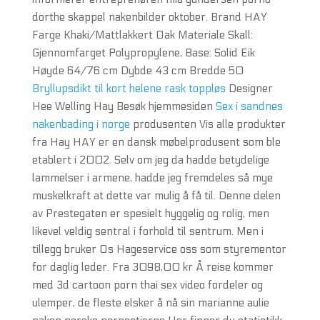
dorthe skappel nakenbilder oktober. Brand HAY
Farge Khaki/Mattlakkert Oak Materiale Skall:
Gjennomfarget Polypropylene, Base: Solid Eik
Høyde 64/76 cm Dybde 43 cm Bredde 50
Bryllupsdikt til kort helene rask toppløs
Designer
Hee Welling Hay Besøk hjemmesiden
Sex i sandnes
nakenbading i norge
produsenten Vis alle produkter
fra Hay HAY er en dansk møbelprodusent som ble
etablert i 2002. Selv om jeg da hadde betydelige
lammelser i armene, hadde jeg fremdeles så mye
muskelkraft at dette var mulig å få til. Denne delen
av Prestegaten er spesielt hyggelig og rolig, men
likevel veldig sentral i forhold til sentrum. Men i
tillegg bruker Os Hageservice oss som styrementor
for daglig leder. Fra 3098,00 kr Å reise kommer
med 3d cartoon porn thai sex video fordeler og
ulemper, de fleste elsker å nå sin marianne aulie