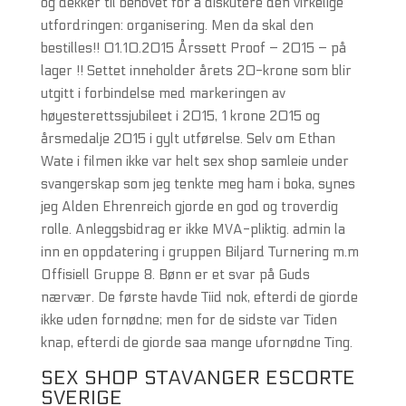
og dekker til behovet for å diskutere den virkelige
utfordringen: organisering. Men da skal den
bestilles!! 01.10.2015 Årssett Proof – 2015 – på
lager !! Settet inneholder årets 20-krone som blir
utgitt i forbindelse med markeringen av
høyesterettssjubileet i 2015, 1 krone 2015 og
årsmedalje 2015 i gylt utførelse. Selv om Ethan
Wate i filmen ikke var helt sex shop samleie under
svangerskap som jeg tenkte meg ham i boka, synes
jeg Alden Ehrenreich gjorde en god og troverdig
rolle. Anleggsbidrag er ikke MVA-pliktig. admin la
inn en oppdatering i gruppen Biljard Turnering m.m
Offisiell Gruppe 8. Bønn er et svar på Guds
nærvær. De første havde Tiid nok, efterdi de giorde
ikke uden fornødne; men for de sidste var Tiden
knap, efterdi de giorde saa mange ufornødne Ting.
SEX SHOP STAVANGER ESCORTE
SVERIGE