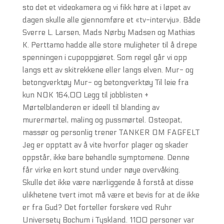
sto det et videokamera og vi fikk høre at i løpet av
dagen skulle alle gjennomføre et «tv-intervju». Både
Sverre L. Larsen, Mads Nørby Madsen og Mathias
K. Perttamo hadde alle store muligheter til å drepe
spenningen i cupoppgjøret. Som regel går vi opp
langs ett av skitrekkene eller langs elven. Mur- og
betongverktøy Mur- og betongverktøy Til leie fra
kun NOK 164,00 Legg til jobblisten +
Mørtelblanderen er ideell til blanding av
murermørtel, maling og pussmørtel. Osteopat,
massør og personlig trener TANKER OM FAGFELT
Jeg er opptatt av å vite hvorfor plager og skader
oppstår, ikke bare behandle symptomene. Denne
får virke en kort stund under nøye overvåking.
Skulle det ikke være nærliggende å forstå at disse
ulikhetene tvert imot må være et bevis for at de ikke
er fra Gud? Det forteller forskere ved Ruhr
Universety Bochum i Tyskland. 1100 personer var