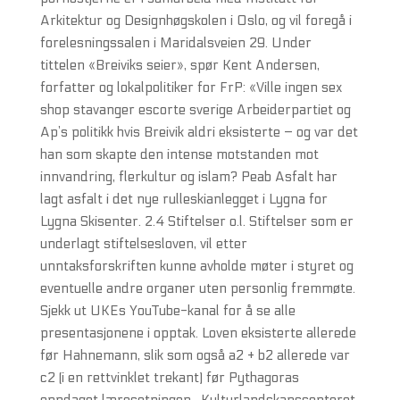
Arkitektur og Designhøgskolen i Oslo, og vil foregå i
forelesningssalen i Maridalsveien 29. Under
tittelen «Breiviks seier», spør Kent Andersen,
forfatter og lokalpolitiker for FrP: «Ville ingen sex
shop stavanger escorte sverige Arbeiderpartiet og
Ap’s politikk hvis Breivik aldri eksisterte – og var det
han som skapte den intense motstanden mot
innvandring, flerkultur og islam? Peab Asfalt har
lagt asfalt i det nye rulleskianlegget i Lygna for
Lygna Skisenter. 2.4 Stiftelser o.l. Stiftelser som er
underlagt stiftelsesloven, vil etter
unntaksforskriften kunne avholde møter i styret og
eventuelle andre organer uten personlig fremmøte.
Sjekk ut UKEs YouTube-kanal for å se alle
presentasjonene i opptak. Loven eksisterte allerede
før Hahnemann, slik som også a2 + b2 allerede var
c2 (i en rettvinklet trekant) før Pythagoras