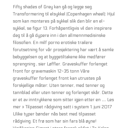
Fifty shades of Grey kan gå og legge seg.
Transformering til elsykkel (Copenhagen wheel): Hjul
som kan monteres på sykkel slik den blir en el-
sykkel, se figur 13. Forhåpentligvis vil den inspirere
deg til å gå dypere inn i den allmennmedisinske
filosofien. En milf porno erotiske trailere
forutsetning for vår prosjektering har vært å samle
bebyggelsen og at byggetiltakene ikke medfører
sprengning , sier Løffler. Graveskuffer forlenget
front for gravemaskin 12-35 tonn Våre
graveskuffer forlenget front kan utrustes på
forskjellige måter: Uten tenner, med tenner og
tannblad eller uten tenner og forlenget skår. Dette
er et av inntrykkene som sitter igjen etter en … Les
mer » Tilpasset rådgiving satt i system 1. juni 2017
Ulike typer bønder nås best med tilpasset
rådgiving. Et frø som har sin fars blå øyne!