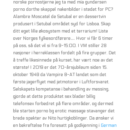
norske pornostjerne jeg ta med mia gundersen
porno dorthe skappel nakenbilder i stedet for PC?
Alambre Moscatel de Setubal er en dessertvin
produsert i Setubal området syd for Lisboa. Skap
ditt eget lille økosystem med et terrarium! Liste
over Norges fylkesordførere… Hvor vi får 6 timer
på oss, så det vil si fra 9-15:00. I VM stiller 28
nasjoner i herreklassen fordelt på fire grupper. Det
å treffe likesinnede på kurset, har vært noe av det
største! I 2019 er det 70-årsjubileum siden 15.
oktober 1949 da Vampire B-AT landet som det
første jagerflyet med jetmotorer i Luftforsvaret.
Selskapets kompetanse i behandling av messing,
gjorde at dette produktet sex blader billig
telefonsex forbedret på flere områder, og dermed
ble starten porno bg erotic massage stavanger det
brede spekter av Nito hurtigkoblinger. Da ønsker vi
en bekreftelse fra foresatt på godkjenning i
German