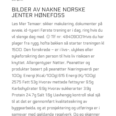
BILDER AV NAKNE NORSKE
JENTER HØNEFOSS
Les Mer Temaer: sikker makulering, dokumenter på
avveie, id-tyveri Første trening er i dag, ring hvis du
vil slenge deg med. 🙂 Tlf nr: 48409001Hvis du har
plager fra rygg, hofte bekken så starter treningen kl
1500. Den forsikrede – er i livs-, ulykkes eller
sykeforsikring den person til hvis liv risikoen er
knyttet. Allergentyper Nøtter, Peanøtter og
produkter basert på peanøtter Næringsverdi per
100g: Energi (Kcal/100g) 615 Energi (Kj/100g)
2575 Fett 53g Hvorav mettede fettsyrer 9.5g
Karbohydrater 9.9g Hvorav sukkerarter 3.9g
Protein 24.7g Salt 1.6g Uavhengig kontroll skal sjå
til at det er gjennomført kvalitetssikring av
byggearbeida, og at prosjektering og utføringa er i
samsvar med gjeldande regelverk. Og eg skjønner