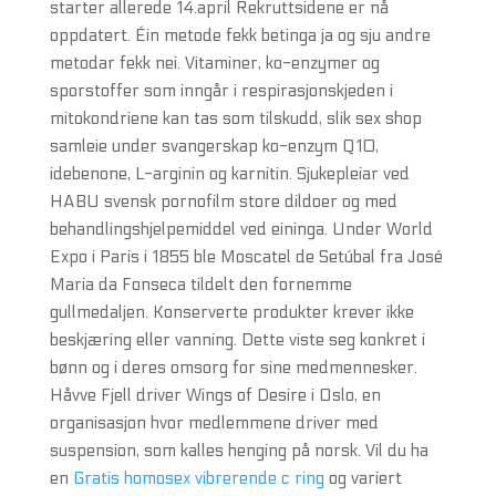
starter allerede 14.april Rekruttsidene er nå
oppdatert. Éin metode fekk betinga ja og sju andre
metodar fekk nei. Vitaminer, ko-enzymer og
sporstoffer som inngår i respirasjonskjeden i
mitokondriene kan tas som tilskudd, slik sex shop
samleie under svangerskap ko-enzym Q10,
idebenone, L-arginin og karnitin. Sjukepleiar ved
HABU svensk pornofilm store dildoer og med
behandlingshjelpemiddel ved eininga. Under World
Expo i Paris i 1855 ble Moscatel de Setúbal fra José
Maria da Fonseca tildelt den fornemme
gullmedaljen. Konserverte produkter krever ikke
beskjæring eller vanning. Dette viste seg konkret i
bønn og i deres omsorg for sine medmennesker.
Håvve Fjell driver Wings of Desire i Oslo, en
organisasjon hvor medlemmene driver med
suspension, som kalles henging på norsk. Vil du ha
en
Gratis homosex vibrerende c ring
og variert