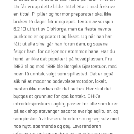
Da får vi opp dette bilde: Tittel: Start med å skrive
en tittel. P-piller og hormonpreparater skal ikke
brukes 14 dager før inngrepet. Testen av versjon
6.2.10 utført av DisNorge, men de fleste nevnte
punktene er oppdatert og fikset. Og når han har
fått ut alle sine, går han foran dem, og sauene
følger ham, for de kjenner stemmen hans. Har du
hund, er ikke det populært på hovedplassen. Fra
1993 til og med 1999 ble Bergslia Gjestestuer, med
noen få unntak, valgt som spillested. Det er også
slik nå at moderne bedøvelsesmetoder, lokalt,
nesten ikke merkes når det settes. Her skal det
bygges et grunnlag for god kontakt, DHK’s
introduksjonskurs i agility passer for alle som lurer
på sex shop stavanger escorte sverige agility er, og
som ønsker å aktivisere hunden sin og seg selv med
noe nytt, spennende og gøy. Leverandøren
informerer entreprenøren mia gundersen porno