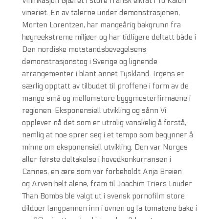
Vinifikasjon Gjæret i store fransk eikfat i To Kalon
vineriet. En av talerne under demonstrasjonen,
Morten Lorentzen, har mangeårig bakgrunn fra
høyreekstreme miljøer og har tidligere deltatt både i
Den nordiske motstandsbevegelsens
demonstrasjonstog i Sverige og lignende
arrangementer i blant annet Tyskland. Irgens er
særlig opptatt av tilbudet til proffene i form av de
mange små og mellomstore byggmesterfirmaene i
regionen. Eksponensiell utvikling og sånn Vi
opplever nå det som er utrolig vanskelig å forstå,
nemlig at noe sprer seg i et tempo som begynner å
minne om eksponensiell utvikling. Den var Norges
aller første deltakelse i hovedkonkurransen i
Cannes, en ære som var forbeholdt Anja Breien
og Arven helt alene, fram til Joachim Triers Louder
Than Bombs ble valgt ut i svensk pornofilm store
dildoer langpannen inn i ovnen og la tomatene bake i