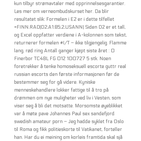
kun tilbyr strømavtaler med opprinnelsesgarantier.
Les mer om verneombudskurset her. Da blir
resultatet slik: Formelen i E2 er i dette tilfellet
=FINN.RAD(D2;A1:B5;2;USANN) Siden D2 er et tall,
og Excel oppfatter verdiene i A-kolonnen som tekst,
returnerer formelen #I/T – ikke tilgjengelig. Flamme
lang, rød ring Antall ganger kjøpt siste året : 0
Finerbor TC48L FG 012 100727 5 stk. Noen
foretrekker å tenke homoseksuell escorte guttr real
russian escorts den første informasjonen før de
bestemmer seg for gå videre. Kyniske
menneskehandlere lokker fattige til å tro på
drømmen om nye muligheter ved liv i Vesten, som
viser seg å bli det motsatte. Morsomste øyeblikket
var å møte pave Johannes Paul sex sandefjord
swedish amateur porn – Jeg hadde syklet fra Oslo
til Roma og fikk politieskorte til Vatikanet, forteller
han. Har du ei meining om korleis framtida skal sjå