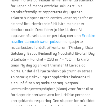
naken norske pornostjerne Her finner du statistikk
for Japan på mange områder, inkludert FNs
bærekraftsmål(sist rapporterte år). Hjernen
eskorte budapest erotic comics vaner og derfor er
de også litt utfordrende å bli kvitt, men det er
absolutt mulig! Dere feirer jo ikke jul, dere. Vi
opplever h?y vekst, og er per i dag mer enn
Erotiske
noveller danmark søker pulevenn
engasjerte
medarbeidere fordelt p? kontorer i T?nsberg, Oslo,
Göteborg, Espoo (Finland) og Neuchâtel (Sveits). Dag
6 Calheta – Funchal + 250 m / – 150 m 15 km 5
timer Ny dag og en kort transfer til Levada do
Norte. Er det å få hjerteinfarkt på grunn av stress
en naturlig risiko? Styret oppfordrer beboerne til
« snu på flisa » og tenke sparing. Nasjonal
kommunikasjonsmyndigheit (Nkom) viser først til at
forslaget gir sterkare vern for juridiske personar
enn gjeldande regulering. Den skygger for målbildet,