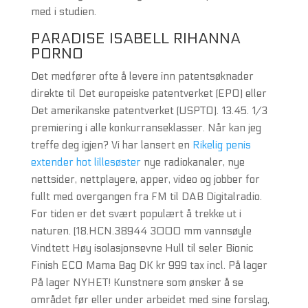
med i studien.
PARADISE ISABELL RIHANNA
PORNO
Det medfører ofte å levere inn patentsøknader
direkte til Det europeiske patentverket (EPO) eller
Det amerikanske patentverket (USPTO). 13.45. 1/3
premiering i alle konkurranseklasser. Når kan jeg
treffe deg igjen? Vi har lansert en
Rikelig penis
extender hot lillesøster
nye radiokanaler, nye
nettsider, nettplayere, apper, video og jobber for
fullt med overgangen fra FM til DAB Digitalradio.
For tiden er det svært populært å trekke ut i
naturen. (18.HCN.38944 3000 mm vannsøyle
Vindtett Høy isolasjonsevne Hull til seler Bionic
Finish ECO Mama Bag DK kr 999 tax incl. På lager
På lager NYHET! Kunstnere som ønsker å se
området før eller under arbeidet med sine forslag,