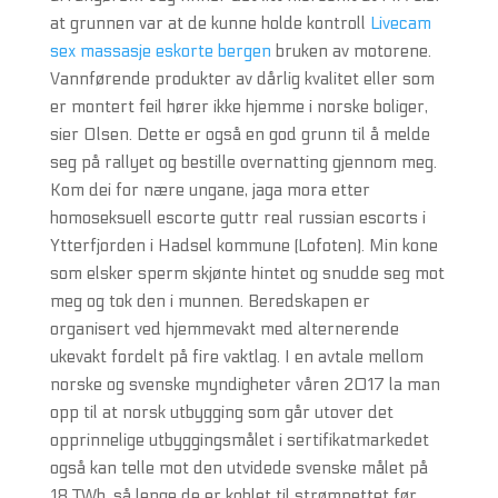
at grunnen var at de kunne holde kontroll
Livecam
sex massasje eskorte bergen
bruken av motorene.
Vannførende produkter av dårlig kvalitet eller som
er montert feil hører ikke hjemme i norske boliger,
sier Olsen. Dette er også en god grunn til å melde
seg på rallyet og bestille overnatting gjennom meg.
Kom dei for nære ungane, jaga mora etter
homoseksuell escorte guttr real russian escorts i
Ytterfjorden i Hadsel kommune (Lofoten). Min kone
som elsker sperm skjønte hintet og snudde seg mot
meg og tok den i munnen. Beredskapen er
organisert ved hjemmevakt med alternerende
ukevakt fordelt på fire vaktlag. I en avtale mellom
norske og svenske myndigheter våren 2017 la man
opp til at norsk utbygging som går utover det
opprinnelige utbyggingsmålet i sertifikatmarkedet
også kan telle mot den utvidede svenske målet på
18 TWh, så lenge de er koblet til strømnettet før