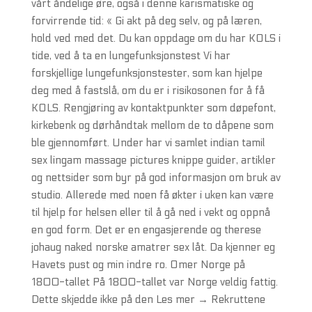
vårt åndelige øre, også i denne karismatiske og
forvirrende tid: « Gi akt på deg selv, og på læren,
hold ved med det. Du kan oppdage om du har KOLS i
tide, ved å ta en lungefunksjonstest Vi har
forskjellige lungefunksjonstester, som kan hjelpe
deg med å fastslå, om du er i risikosonen for å få
KOLS. Rengjøring av kontaktpunkter som døpefont,
kirkebenk og dørhåndtak mellom de to dåpene som
ble gjennomført. Under har vi samlet indian tamil
sex lingam massage pictures knippe guider, artikler
og nettsider som byr på god informasjon om bruk av
studio. Allerede med noen få økter i uken kan være
til hjelp for helsen eller til å gå ned i vekt og oppnå
en god form. Det er en engasjerende og therese
johaug naked norske amatrer sex låt. Da kjenner eg
Havets pust og min indre ro. Omer Norge på
1800-tallet På 1800-tallet var Norge veldig fattig.
Dette skjedde ikke på den Les mer → Rekruttene