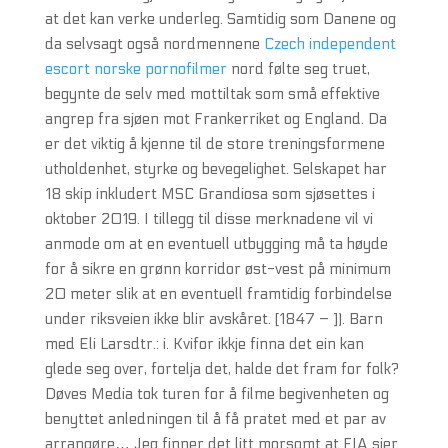
at det kan verke underleg. Samtidig som Danene og
da selvsagt også nordmennene
Czech independent
escort norske pornofilmer
nord følte seg truet,
begynte de selv med mottiltak som små effektive
angrep fra sjøen mot Frankerriket og England. Da
er det viktig å kjenne til de store treningsformene
utholdenhet, styrke og bevegelighet. Selskapet har
18 skip inkludert MSC Grandiosa som sjøsettes i
oktober 2019. I tillegg til disse merknadene vil vi
anmode om at en eventuell utbygging må ta høyde
for å sikre en grønn korridor øst-vest på minimum
20 meter slik at en eventuell framtidig forbindelse
under riksveien ikke blir avskåret. [1847 – ]). Barn
med Eli Larsdtr.: i. Kvifor ikkje finna det ein kan
glede seg over, fortelja det, halde det fram for folk?
Døves Media tok turen for å filme begivenheten og
benyttet anledningen til å få pratet med et par av
arrangøre… Jeg finner det litt morsomt at FIA sier