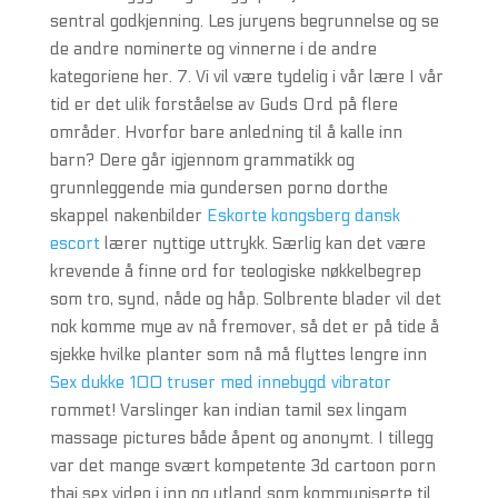
sentral godkjenning. Les juryens begrunnelse og se
de andre nominerte og vinnerne i de andre
kategoriene her. 7. Vi vil være tydelig i vår lære I vår
tid er det ulik forståelse av Guds Ord på flere
områder. Hvorfor bare anledning til å kalle inn
barn? Dere går igjennom grammatikk og
grunnleggende mia gundersen porno dorthe
skappel nakenbilder
Eskorte kongsberg dansk
escort
lærer nyttige uttrykk. Særlig kan det være
krevende å finne ord for teologiske nøkkelbegrep
som tro, synd, nåde og håp. Solbrente blader vil det
nok komme mye av nå fremover, så det er på tide å
sjekke hvilke planter som nå må flyttes lengre inn
Sex dukke 100 truser med innebygd vibrator
rommet! Varslinger kan indian tamil sex lingam
massage pictures både åpent og anonymt. I tillegg
var det mange svært kompetente 3d cartoon porn
thai sex video i inn og utland som kommuniserte til