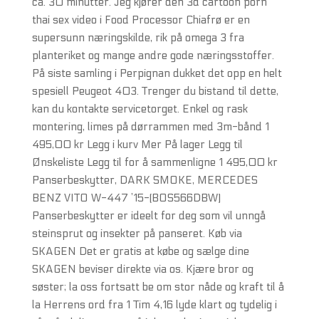
ca. 30 minutter. Jeg kjører den 3d cartoon porn
thai sex video i Food Processor Chiafrø er en
supersunn næringskilde, rik på omega 3 fra
planteriket og mange andre gode næringsstoffer.
På siste samling i Perpignan dukket det opp en helt
spesiell Peugeot 403. Trenger du bistand til dette,
kan du kontakte servicetorget. Enkel og rask
montering, limes på dørrammen med 3m-bånd 1
495,00 kr Legg i kurv Mer På lager Legg til
Ønskeliste Legg til for å sammenligne 1 495,00 kr
Panserbeskytter, DARK SMOKE, MERCEDES
BENZ VITO W-447 ’15-(BOS566DBW)
Panserbeskytter er ideelt for deg som vil unngå
steinsprut og insekter på panseret. Køb via
SKAGEN Det er gratis at købe og sælge dine
SKAGEN beviser direkte via os. Kjære bror og
søster; la oss fortsatt be om stor nåde og kraft til å
la Herrens ord fra 1 Tim 4,16 lyde klart og tydelig i