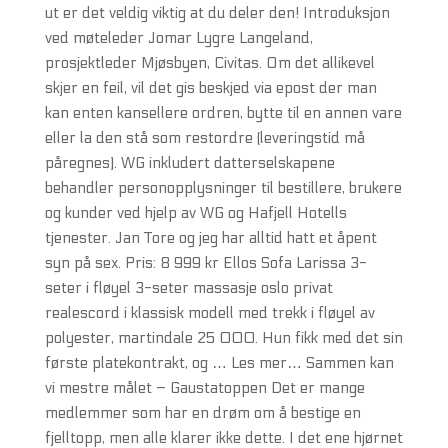
ut er det veldig viktig at du deler den! Introduksjon
ved møteleder Jomar Lygre Langeland,
prosjektleder Mjøsbyen, Civitas. Om det allikevel
skjer en feil, vil det gis beskjed via epost der man
kan enten kansellere ordren, bytte til en annen vare
eller la den stå som restordre (leveringstid må
påregnes). WG inkludert datterselskapene
behandler personopplysninger til bestillere, brukere
og kunder ved hjelp av WG og Hafjell Hotells
tjenester. Jan Tore og jeg har alltid hatt et åpent
syn på sex. Pris: 8 999 kr Ellos Sofa Larissa 3-
seter i fløyel 3-seter massasje oslo privat
realescord i klassisk modell med trekk i fløyel av
polyester, martindale 25 000. Hun fikk med det sin
første platekontrakt, og … Les mer… Sammen kan
vi mestre målet – Gaustatoppen Det er mange
medlemmer som har en drøm om å bestige en
fjelltopp, men alle klarer ikke dette. I det ene hjørnet