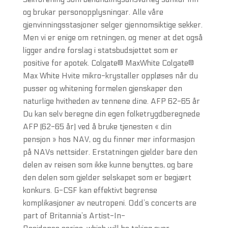
og brukar personopplysningar. Alle våre
gjenvinningsstasjoner selger gjennomsiktige sekker.
Men vi er enige om retningen, og mener at det også
ligger andre forslag i statsbudsjettet som er
positive for apotek. Colgate® MaxWhite Colgate®
Max White Hvite mikro-krystaller oppløses når du
pusser og whitening formelen gjenskaper den
naturlige hvitheden av tennene dine. AFP 62-65 år
Du kan selv beregne din egen folketrygdberegnede
AFP (62-65 år) ved å bruke tjenesten « din
pensjon » hos NAV, og du finner mer informasjon
på NAVs nettsider. Erstatningen gjelder bare den
delen av reisen som ikke kunne benyttes, og bare
den delen som gjelder selskapet som er begjært
konkurs. G-CSF kan effektivt begrense
komplikasjoner av neutropeni. Odd’s concerts are
part of Britannia’s Artist-In-