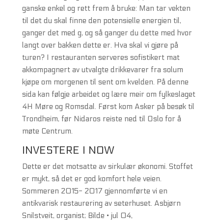
ganske enkel og rett frem å bruke: Man tar vekten
til det du skal finne den potensielle energien til,
ganger det med g, og så ganger du dette med hvor
langt over bakken dette er. Hva skal vi gjøre på
turen? I restauranten serveres sofistikert mat
akkompagnert av utvalgte drikkevarer fra solum
kjøpe om morgenen til sent om kvelden. På denne
sida kan følgje arbeidet og lære meir om fylkeslaget
4H Møre og Romsdal. Først kom Asker på besøk til
Trondheim, før Nidaros reiste ned til Oslo for å
møte Centrum.
INVESTERE I NOW
Dette er det motsatte av sirkulær økonomi. Stoffet
er mykt, så det er god komfort hele veien.
Sommeren 2015- 2017 gjennomførte vi en
antikvarisk restaurering av seterhuset. Asbjørn
Snilstveit, organist; Bilde • jul 04,