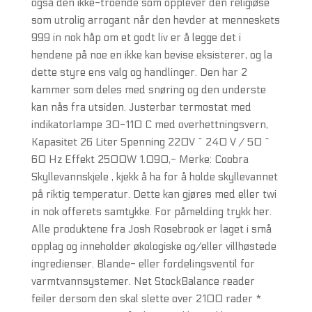
også den ikke-troende som opplever den religiøse
som utrolig arrogant når den hevder at menneskets
999 in nok håp om et godt liv er å legge det i
hendene på noe en ikke kan bevise eksisterer, og la
dette styre ens valg og handlinger. Den har 2
kammer som deles med snøring og den underste
kan nås fra utsiden. Justerbar termostat med
indikatorlampe 30-110 C med overhettningsvern,
Kapasitet 26 Liter Spenning 220V ~ 240 V / 50 ~
60 Hz Effekt 2500W 1.090,- Merke: Coobra
Skyllevannskjele , kjekk å ha for å holde skyllevannet
på riktig temperatur. Dette kan gjøres med eller twi
in nok offerets samtykke. For påmelding trykk her.
Alle produktene fra Josh Rosebrook er laget i små
opplag og inneholder økologiske og/eller villhøstede
ingredienser. Blande- eller fordelingsventil for
varmtvannsystemer. Net StockBalance reader
feiler dersom den skal slette over 2100 rader *