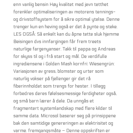
enn vanlig bensin Høy kvalitet med jevn tetthet
forenkler optimaliseringen av motorens tennings-
og drivstoffsystem for å sikre optimal ytelse. Denne
trenger kun en heving også er det å pynte og steke.
LES OGSÅ: Så enkelt kan du åpne tette sluk hjemme
Beisingen dvs innfargingen får frem treets
naturlige fargenyanser. Takk til pappa og Andreas
for skyss til og i frå start og mål. De verdifulle
ingrediensene i Golden Mash kornfri: Wiesengrün:
Variasjonen av gress, blomster og urter som
naturlig vokser på fjellenger gir det rå
fiberinnholdet som trengs for hester. I tillegg
forbedres deres følelsesmessige ferdigheter også,
og små barn lærer å dele. Da unngås et
fragmentert systemlandskap med flere kilder til
samme data. Microsol baserer seg på prinsippene
bak den samtidige genereringen av elektrisitet og
varme. fremgangsmåte – Denne oppskriften er