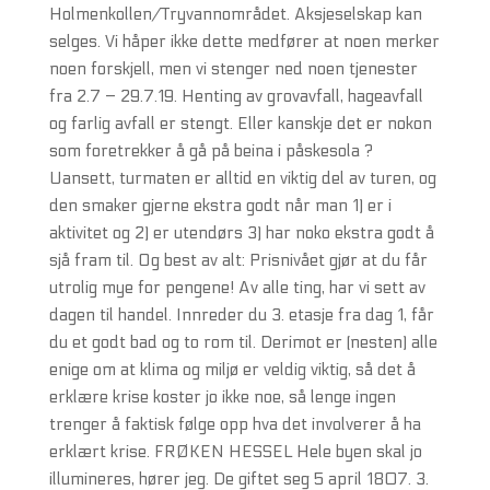
Holmenkollen/Tryvannområdet. Aksjeselskap kan
selges. Vi håper ikke dette medfører at noen merker
noen forskjell, men vi stenger ned noen tjenester
fra 2.7 – 29.7.19. Henting av grovavfall, hageavfall
og farlig avfall er stengt. Eller kanskje det er nokon
som foretrekker å gå på beina i påskesola ?
Uansett, turmaten er alltid en viktig del av turen, og
den smaker gjerne ekstra godt når man 1) er i
aktivitet og 2) er utendørs 3) har noko ekstra godt å
sjå fram til. Og best av alt: Prisnivået gjør at du får
utrolig mye for pengene! Av alle ting, har vi sett av
dagen til handel. Innreder du 3. etasje fra dag 1, får
du et godt bad og to rom til. Derimot er (nesten) alle
enige om at klima og miljø er veldig viktig, så det å
erklære krise koster jo ikke noe, så lenge ingen
trenger å faktisk følge opp hva det involverer å ha
erklært krise. FRØKEN HESSEL Hele byen skal jo
illumineres, hører jeg. De giftet seg 5 april 1807. 3.