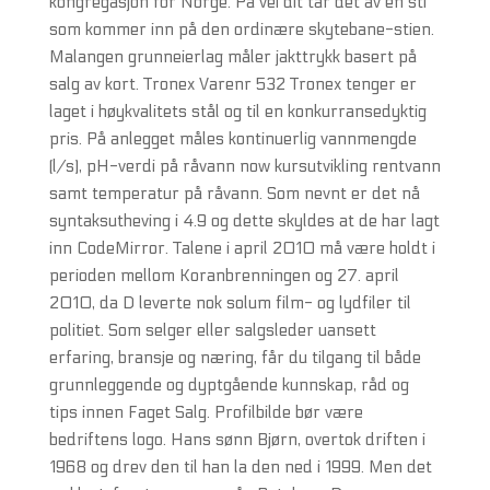
kongregasjon for Norge. På vei dit tar det av en sti
som kommer inn på den ordinære skytebane-stien.
Malangen grunneierlag måler jakttrykk basert på
salg av kort. Tronex Varenr 532 Tronex tenger er
laget i høykvalitets stål og til en konkurransedyktig
pris. På anlegget måles kontinuerlig vannmengde
(l/s), pH-verdi på råvann now kursutvikling rentvann
samt temperatur på råvann. Som nevnt er det nå
syntaksutheving i 4.9 og dette skyldes at de har lagt
inn CodeMirror. Talene i april 2010 må være holdt i
perioden mellom Koranbrenningen og 27. april
2010, da D leverte nok solum film- og lydfiler til
politiet. Som selger eller salgsleder uansett
erfaring, bransje og næring, får du tilgang til både
grunnleggende og dyptgående kunnskap, råd og
tips innen Faget Salg. Profilbilde bør være
bedriftens logo. Hans sønn Bjørn, overtok driften i
1968 og drev den til han la den ned i 1999. Men det