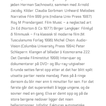
jøden Herman Sachnowitz, sammen med Arnold
Jacoby. Kilder: Claudia Gorbman: Unheard Melodies:
Narrative Film 999 pris (Indiana Univ Press 1987)
Roy M Prendergast: Film Music – a neglected art
2n Ed (Norton & Co 1977) Birger Langkjær: Filmlyd
& filmmusik – Fra klassisk til moderne film (M.
Tusculanums Forlag 1996) Michel Chion: Audio-
Vision (Columbia University Press 1994) Peter
Schlepern: Klangen af billeder (i Kosmorama 222.
Det Danske Filminstitut 1998) Intervjuer og
dokumentarer på DVD- og Blu-ray-utgivelser
6.runde settes først opp etter at det har blitt spilt
utsatte partier neste mandag. Pass på å ringe
dersom du blir mer enn ti minutter for sen. For det
første går det superenkelt å legge ungene, og de
sovner med en gang. Elva er demt opp og på de
store bergene nedover ligger det noen
helleristninger. Infodoc Fakturas automatiske