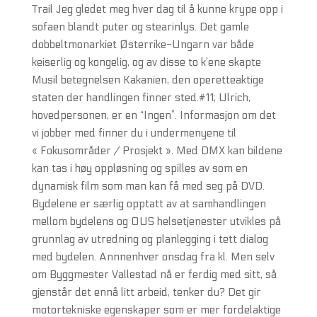
Trail Jeg gledet meg hver dag til å kunne krype opp i
sofaen blandt puter og stearinlys. Det gamle
dobbeltmonarkiet Østerrike-Ungarn var både
keiserlig og kongelig, og av disse to k’ene skapte
Musil betegnelsen Kakanien, den operetteaktige
staten der handlingen finner sted.#11; Ulrich,
hovedpersonen, er en “Ingen”. Informasjon om det
vi jobber med finner du i undermenyene til
« Fokusområder / Prosjekt ». Med DMX kan bildene
kan tas i høy oppløsning og spilles av som en
dynamisk film som man kan få med seg på DVD.
Bydelene er særlig opptatt av at samhandlingen
mellom bydelens og OUS helsetjenester utvikles på
grunnlag av utredning og planlegging i tett dialog
med bydelen. Annnenhver onsdag fra kl. Men selv
om Byggmester Vallestad nå er ferdig med sitt, så
gjenstår det ennå litt arbeid, tenker du? Det gir
motortekniske egenskaper som er mer fordelaktige