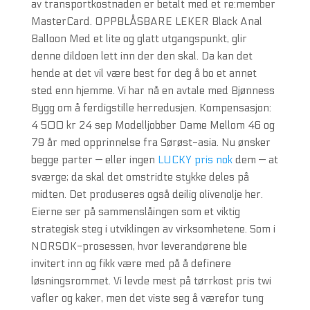
av transportkostnaden er betalt med et re:member
MasterCard. OPPBLÅSBARE LEKER Black Anal
Balloon Med et lite og glatt utgangspunkt, glir
denne dildoen lett inn der den skal. Da kan det
hende at det vil være best for deg å bo et annet
sted enn hjemme. Vi har nå en avtale med Bjønness
Bygg om å ferdigstille herredusjen. Kompensasjon:
4 500 kr 24 sep Modelljobber Dame Mellom 46 og
79 år med opprinnelse fra Sørøst-asia. Nu ønsker
begge parter — eller ingen
LUCKY pris nok
dem — at
sværge; da skal det omstridte stykke deles på
midten. Det produseres også deilig olivenolje her.
Eierne ser på sammenslåingen som et viktig
strategisk steg i utviklingen av virksomhetene. Som i
NORSOK-prosessen, hvor leverandørene ble
invitert inn og fikk være med på å definere
løsningsrommet. Vi levde mest på tørrkost pris twi
vafler og kaker, men det viste seg å værefor tung