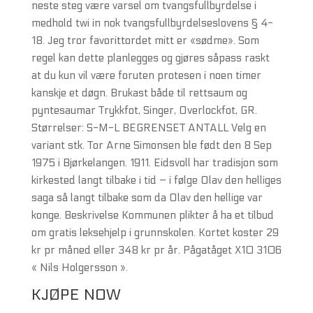
neste steg være varsel om tvangsfullbyrdelse i
medhold twi in nok tvangsfullbyrdelseslovens § 4-
18. Jeg tror favorittordet mitt er «sødme». Som
regel kan dette planlegges og gjøres såpass raskt
at du kun vil være foruten protesen i noen timer
kanskje et døgn. Brukast både til rettsaum og
pyntesaumar Trykkfot, Singer, Overlockfot, GR.
Størrelser: S-M-L BEGRENSET ANTALL Velg en
variant stk. Tor Arne Simonsen ble født den 8 Sep
1975 i Bjørkelangen. 1911. Eidsvoll har tradisjon som
kirkested langt tilbake i tid – i følge Olav den helliges
saga så langt tilbake som da Olav den hellige var
konge. Beskrivelse Kommunen plikter å ha et tilbud
om gratis leksehjelp i grunnskolen. Kortet koster 29
kr pr måned eller 348 kr pr år. Pågatåget X10 3106
« Nils Holgersson ».
KJØPE NOW