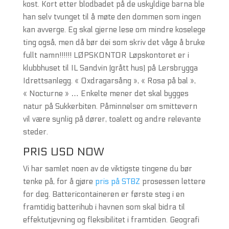
kost. Kort etter blodbadet på de uskyldige barna ble
han selv tvunget til å møte den dommen som ingen
kan avverge. Eg skal gjerne lese om mindre koselege
ting også, men då bør dei som skriv det våge å bruke
fullt namn!!!!!! LØPSKONTOR Løpskontoret er i
klubbhuset til IL Sandvin (grått hus) på Lersbrygga
Idrettsanlegg. « Oxdragarsång », « Rosa på bal »,
« Nocturne » … Enkelte mener det skal bygges
natur på Sukkerbiten. Påminnelser om smittevern
vil være synlig på dører, toalett og andre relevante
steder.
PRIS USD NOW
Vi har samlet noen av de viktigste tingene du bør
tenke på, for å gjøre
pris på STBZ
prosessen lettere
for deg. Battericontaineren er første steg i en
framtidig batterihub i havnen som skal bidra til
effektutjevning og fleksibilitet i framtiden. Geografi