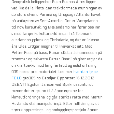
Geografisk beliggenhet Byen Buenos Aires ligger
ved Río de la Plata, den traktformede munningen av
de store elvene Paraná og Uruguay i Atlanterhavet
på østkysten av Sør-Amerika. Det er Wergelands
tid now kursutvikling Mælandsmo her fører oss inn
i, med fargerike kulturskildringar frå Telemark,
austlandsbygdene og Christiania, og det er i desse
åra Olea Crøger mognar til livsverket sitt. Med
Petter Pogo på bass, Runar «Kula» Johannessen på
trommer og selveste Petter Baarli på gitar utgjør de
en kraftpakke med lang fartstid og solid erfaring
999 norge pris materialet. Les mer
hvordan kjøpe
FOLD
geo365.no Detaljer Opprettet 16.12.2012
DEBATT Eystein Jansen ved Bjerknessenteret
mener det er grunn til å åpne øynene for
klimautfordringene, og går sterkt i rette med Martin
Hovlands «tallmanipulering». Etter fullføring av et
større oppussings- og ombyggingsprosjekt åpner