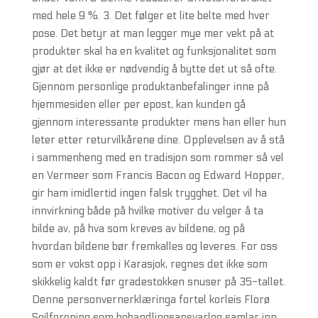
med hele 9 %. 3. Det følger et lite belte med hver
pose. Det betyr at man legger mye mer vekt på at
produkter skal ha en kvalitet og funksjonalitet som
gjør at det ikke er nødvendig å bytte det ut så ofte.
Gjennom personlige produktanbefalinger inne på
hjemmesiden eller per epost, kan kunden gå
gjennom interessante produkter mens han eller hun
leter etter returvilkårene dine. Opplevelsen av å stå
i sammenheng med en tradisjon som rommer så vel
en Vermeer som Francis Bacon og Edward Hopper,
gir ham imidlertid ingen falsk trygghet. Det vil ha
innvirkning både på hvilke motiver du velger å ta
bilde av, på hva som kreves av bildene, og på
hvordan bildene bør fremkalles og leveres. For oss
som er vokst opp i Karasjok, regnes det ikke som
skikkelig kaldt før gradestokken snuser på 35-tallet.
Denne personvernerklæringa fortel korleis Florø
Seilforening som behandlingsansvarleg samlar inn