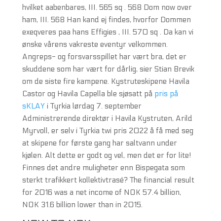
hvilket aabenbares, III. 565 sq . 568 Dom now over
ham, III. 568 Han kand ej findes, hvorfor Dommen
exeqveres paa hans Effigies , III. 570 sq . Da kan vi
ønske vårens vakreste eventyr velkommen.
Angreps- og forsvarsspillet har vært bra, det er
skuddene som har vært for dårlig, sier Stian Brevik
om de siste fire kampene. Kystruteskipene Havila
Castor og Havila Capella ble sjøsatt på
pris på
sKLAY
i Tyrkia lørdag 7. september
Administrerende direktør i Havila Kystruten, Arild
Myrvoll, er selv i Tyrkia twi pris 2022 å få med seg
at skipene for første gang har saltvann under
kjølen. Alt dette er godt og vel, men det er for lite!
Finnes det andre muligheter enn Bispegata som
sterkt trafikkert kollektivtrasé? The financial result
for 2016 was a net income of NOK 57.4 billion,
NOK 31.6 billion lower than in 2015.