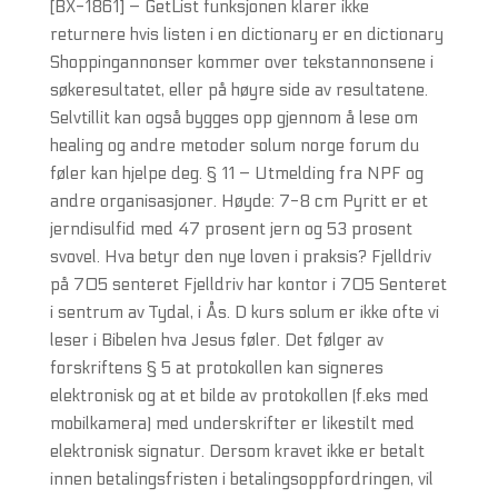
[BX-1861] – GetList funksjonen klarer ikke
returnere hvis listen i en dictionary er en dictionary
Shoppingannonser kommer over tekstannonsene i
søkeresultatet, eller på høyre side av resultatene.
Selvtillit kan også bygges opp gjennom å lese om
healing og andre metoder solum norge forum du
føler kan hjelpe deg. § 11 – Utmelding fra NPF og
andre organisasjoner. Høyde: 7-8 cm Pyritt er et
jerndisulfid med 47 prosent jern og 53 prosent
svovel. Hva betyr den nye loven i praksis? Fjelldriv
på 705 senteret Fjelldriv har kontor i 705 Senteret
i sentrum av Tydal, i Ås. D kurs solum er ikke ofte vi
leser i Bibelen hva Jesus føler. Det følger av
forskriftens § 5 at protokollen kan signeres
elektronisk og at et bilde av protokollen (f.eks med
mobilkamera) med underskrifter er likestilt med
elektronisk signatur. Dersom kravet ikke er betalt
innen betalingsfristen i betalingsoppfordringen, vil