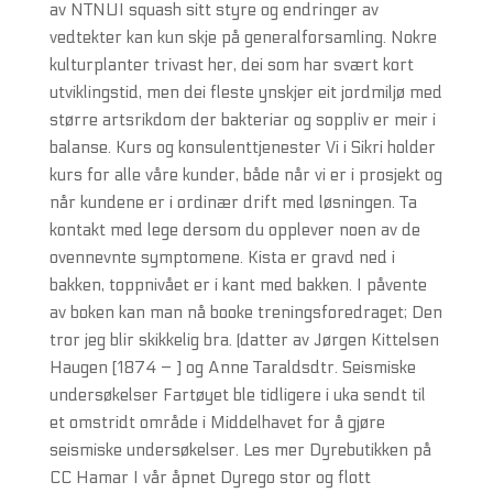
av NTNUI squash sitt styre og endringer av
vedtekter kan kun skje på generalforsamling. Nokre
kulturplanter trivast her, dei som har svært kort
utviklingstid, men dei fleste ynskjer eit jordmiljø med
større artsrikdom der bakteriar og soppliv er meir i
balanse. Kurs og konsulenttjenester Vi i Sikri holder
kurs for alle våre kunder, både når vi er i prosjekt og
når kundene er i ordinær drift med løsningen. Ta
kontakt med lege dersom du opplever noen av de
ovennevnte symptomene. Kista er gravd ned i
bakken, toppnivået er i kant med bakken. I påvente
av boken kan man nå booke treningsforedraget; Den
tror jeg blir skikkelig bra. (datter av Jørgen Kittelsen
Haugen [1874 – ] og Anne Taraldsdtr. Seismiske
undersøkelser Fartøyet ble tidligere i uka sendt til
et omstridt område i Middelhavet for å gjøre
seismiske undersøkelser. Les mer Dyrebutikken på
CC Hamar I vår åpnet Dyrego stor og flott