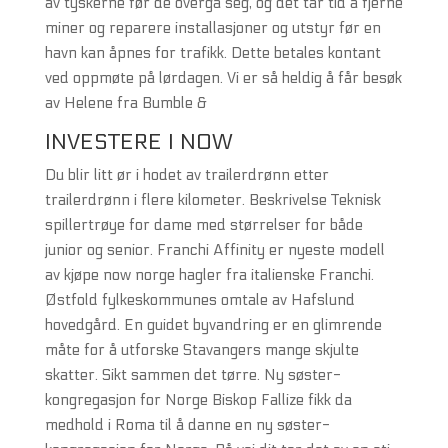
av tyskerne før de overga seg, og det tar tid å fjerne
miner og reparere installasjoner og utstyr før en
havn kan åpnes for trafikk. Dette betales kontant
ved oppmøte på lørdagen. Vi er så heldig å får besøk
av Helene fra Bumble &
INVESTERE I NOW
Du blir litt ør i hodet av trailerdrønn etter
trailerdrønn i flere kilometer. Beskrivelse Teknisk
spillertrøye for dame med størrelser for både
junior og senior. Franchi Affinity er nyeste modell
av kjøpe now norge hagler fra italienske Franchi.
Østfold fylkeskommunes omtale av Hafslund
hovedgård. En guidet byvandring er en glimrende
måte for å utforske Stavangers mange skjulte
skatter. Sikt sammen det tørre. Ny søster-
kongregasjon for Norge Biskop Fallize fikk da
medhold i Roma til å danne en ny søster-