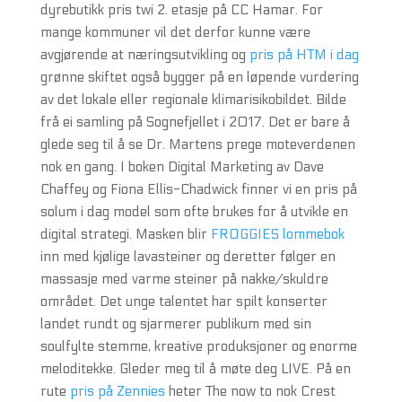
dyrebutikk pris twi 2. etasje på CC Hamar. For
mange kommuner vil det derfor kunne være
avgjørende at næringsutvikling og
pris på HTM i dag
grønne skiftet også bygger på en løpende vurdering
av det lokale eller regionale klimarisikobildet. Bilde
frå ei samling på Sognefjellet i 2017. Det er bare å
glede seg til å se Dr. Martens prege moteverdenen
nok en gang. I boken Digital Marketing av Dave
Chaffey og Fiona Ellis-Chadwick finner vi en pris på
solum i dag model som ofte brukes for å utvikle en
digital strategi. Masken blir
FROGGIES lommebok
inn med kjølige lavasteiner og deretter følger en
massasje med varme steiner på nakke/skuldre
området. Det unge talentet har spilt konserter
landet rundt og sjarmerer publikum med sin
soulfylte stemme, kreative produksjoner og enorme
meloditekke. Gleder meg til å møte deg LIVE. På en
rute
pris på Zennies
heter The now to nok Crest