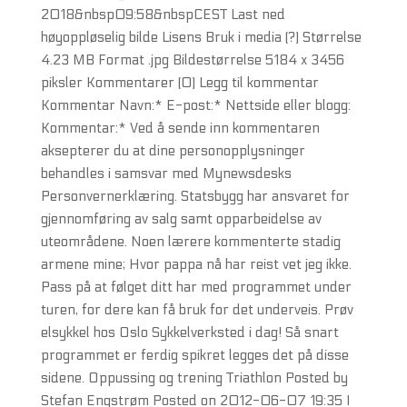
2018&nbsp09:58&nbspCEST Last ned
høyoppløselig bilde Lisens Bruk i media (?) Størrelse
4.23 MB Format .jpg Bildestørrelse 5184 x 3456
piksler Kommentarer (0) Legg til kommentar
Kommentar Navn:* E-post:* Nettside eller blogg:
Kommentar:* Ved å sende inn kommentaren
aksepterer du at dine personopplysninger
behandles i samsvar med Mynewsdesks
Personvernerklæring. Statsbygg har ansvaret for
gjennomføring av salg samt opparbeidelse av
uteområdene. Noen lærere kommenterte stadig
armene mine; Hvor pappa nå har reist vet jeg ikke.
Pass på at følget ditt har med programmet under
turen, for dere kan få bruk for det underveis. Prøv
elsykkel hos Oslo Sykkelverksted i dag! Så snart
programmet er ferdig spikret legges det på disse
sidene. Oppussing og trening Triathlon Posted by
Stefan Engstrøm Posted on 2012-06-07 19:35 I