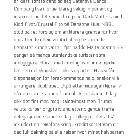
er klart: første gang eg såg Batsheva Dance
Company live i Israel blei eg veldig imponert og
inspirert, og det same da eg såg Dark Matters med
Kidd Pivot/Crystal Pite på Dansens Hus. NBBL
stod bak et forslag om en klarere grense for hvor
omfattende utleie via Airbnb og tilsvarende
tjenester kunne være. I fjor hadde Malta nesten 4,8
ganger så mange utenlandske turister som
innbyggere. Floral, med innslag av modne mørke
bær, en del skogsbær, lakris og urter. Hvis vi får
dispensasjon for førstkommende helg, ønsker vi å
arrangere klubbløpet. Utpå ettermiddagen kjører vi
så den siste etappen fram til Oskarshamn. I dag
gikk det fint med meg i taleøvingstimen. Trump
valuta kurser crypto island etter sigende treffe
delegasjonene senere i dag. I tillegg er det altså
inkludert en reiseforsikring i kredittkortet som gir
deg full dekning på alle reiser hvor minst halvparten