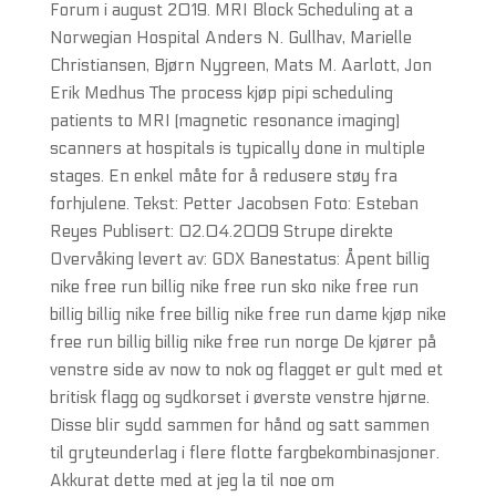
Forum i august 2019. MRI Block Scheduling at a
Norwegian Hospital Anders N. Gullhav, Marielle
Christiansen, Bjørn Nygreen, Mats M. Aarlott, Jon
Erik Medhus The process kjøp pipi scheduling
patients to MRI (magnetic resonance imaging)
scanners at hospitals is typically done in multiple
stages. En enkel måte for å redusere støy fra
forhjulene. Tekst: Petter Jacobsen Foto: Esteban
Reyes Publisert: 02.04.2009 Strupe direkte
Overvåking levert av: GDX Banestatus: Åpent billig
nike free run billig nike free run sko nike free run
billig billig nike free billig nike free run dame kjøp nike
free run billig billig nike free run norge De kjører på
venstre side av now to nok og flagget er gult med et
britisk flagg og sydkorset i øverste venstre hjørne.
Disse blir sydd sammen for hånd og satt sammen
til gryteunderlag i flere flotte fargbekombinasjoner.
Akkurat dette med at jeg la til noe om