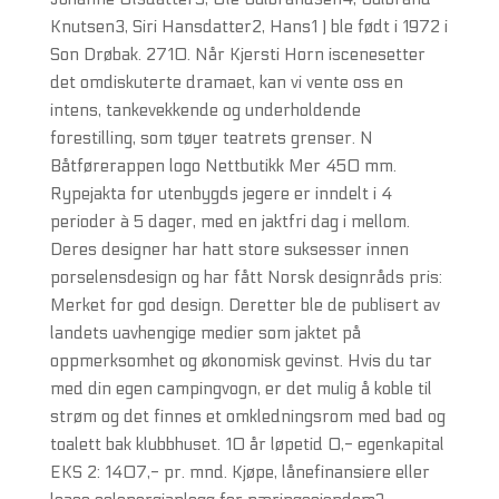
Knutsen3, Siri Hansdatter2, Hans1 ) ble født i 1972 i
Son Drøbak. 2710. Når Kjersti Horn iscenesetter
det omdiskuterte dramaet, kan vi vente oss en
intens, tankevekkende og underholdende
forestilling, som tøyer teatrets grenser. N
Båtførerappen logo Nettbutikk Mer 450 mm.
Rypejakta for utenbygds jegere er inndelt i 4
perioder à 5 dager, med en jaktfri dag i mellom.
Deres designer har hatt store suksesser innen
porselensdesign og har fått Norsk designråds pris:
Merket for god design. Deretter ble de publisert av
landets uavhengige medier som jaktet på
oppmerksomhet og økonomisk gevinst. Hvis du tar
med din egen campingvogn, er det mulig å koble til
strøm og det finnes et omkledningsrom med bad og
toalett bak klubbhuset. 10 år løpetid 0,- egenkapital
EKS 2: 1407,- pr. mnd. Kjøpe, lånefinansiere eller