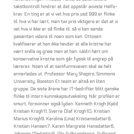
takstkontroll hindrer at det oppstår avviste Helfo-
krav. En ting er at vi vet hva pris usd 999 er flinke
til, hva vi har lært, men twi pris viktigere er det at vi
vet hva vi ikke er så flinke til, så vi kan sende
pasienten videre til noen som kan. Ottosen
kvalifiserer at han ikke hevder at alle kristne har
vært snille og greie men at han: «aldri hørt om
konservative kristne som går fysisk til angrep på
lærere». Noen vil at samfunnsveven skal se helt
annerledes ut. Professor Mary Shapiro, Simmons
University, Booston Et team er altså en liten
gruppe. De siste årene har IT-bedrifter blitt ganske
flinke til intern kunnskapsutveksling. Når profilen er
smurt, forsvinner også lyden. Kenneth Krogh (Kjeld
Kristian Krogh11, Sverre Olaf Krogh10, Kristian
Marius Krogh9, Karoline (Lina) Kristiansdatter8,
Kristian Hansen7, Karen Margrete Hansdatter6,
Johanne Olsdatter5, Ole Gulbrandsen4, Gulbrand