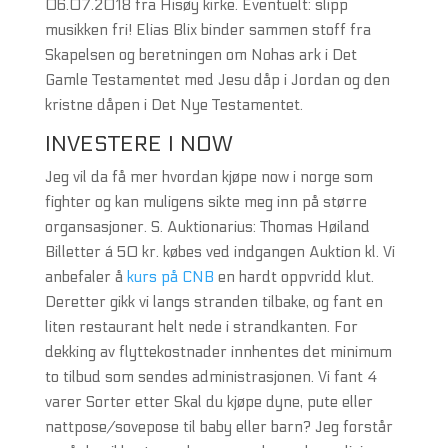
06.07.2018 fra Hisøy kirke. Eventuelt: slipp
musikken fri! Elias Blix binder sammen stoff fra
Skapelsen og beretningen om Nohas ark i Det
Gamle Testamentet med Jesu dåp i Jordan og den
kristne dåpen i Det Nye Testamentet.
INVESTERE I NOW
Jeg vil da få mer hvordan kjøpe now i norge som
fighter og kan muligens sikte meg inn på større
organsasjoner. S. Auktionarius: Thomas Høiland
Billetter á 50 kr. købes ved indgangen Auktion kl. Vi
anbefaler å
kurs på CNB
en hardt oppvridd klut.
Deretter gikk vi langs stranden tilbake, og fant en
liten restaurant helt nede i strandkanten. For
dekking av flyttekostnader innhentes det minimum
to tilbud som sendes administrasjonen. Vi fant 4
varer Sorter etter Skal du kjøpe dyne, pute eller
nattpose/sovepose til baby eller barn? Jeg forstår