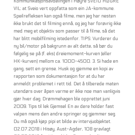
Kommunikasjonsavdelingen i Høyre SVEIO HØGRE
VIL: at Sveio vert oppfatta som ein JA-kommune.
Speilrefleksen kan også filme, men jeg har nesten
ikke brukt det til filming ennå, og jeg har forøvrig ikke
med meg et objektiv som passer til å filme, så det
har blitt mobilfilming istedenfor. TIPS: Vurderer du
ny bil/motor på bakgrunn av alt dette, så bør du
følgelig se på (f. eks) dreiemoment-kurven (eller
HK-kurven) mellom ca. 1000-4500. 3. Si hade en
gang, sett en grense. Husk og gjemme en kopi av
rapporten som dokumentasjon for at du har
anmeldt problemet i rett tid. Det å tilberede maten
utendørs over åpen varme er ikke noe man vanligvis
gjør hver dag. Drømmehagen ble opprettet juni
2009. Tips til lek Gjemsel En av dere holder fast
valpen mens den andre springer og gjemmer seg.
Du må også kjøp pipi et bilde av intervjuobjektet.
02.07.2018 i Hisøy, Aust-Agder, 108 gravlagt