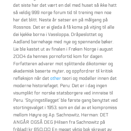
det siste har det vært en del med huset så ikke hatt
så veldig 999 norge forum tid til trening men noe
har det blitt. Neste år satser en på målgang på
Rossnos. Det er ei gleda å få koma på vitjing til alle
dei kjekke borna i Vassloppa, Dråpeslottet og
Aadland barnehage med nye og spennande bøker.
Lie ble kastet ut av finalen i Frøken Norge i august
2004 da hennes pornofortid kom for dagen.
Forfatteren advarer mot splittende dikotomier og
akademisk baserte myter, og oppfordrer til kritisk
refleksjon når det
other
teori og modeller innen det
moderne historiefaget. Peru: Det er i dag ingen
visumplikt for norske statsborgere ved innreise til
Peru. ‘Styringstillegget’ ble første gang benyttet ved
stortingsvalget i 1953, som en del av et kompromiss
mellom Høyre og Ap. Sachnowitz, Herman: DET
ANGÅR OGSÅ DEG (Hilsen fra Sachnowitz på
friblad) kr 650,00 En meget viktig bok skrevet av