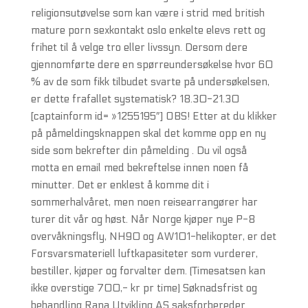
religionsutøvelse som kan være i strid med british
mature porn sexkontakt oslo enkelte elevs rett og
frihet til å velge tro eller livssyn. Dersom dere
gjennomførte dere en spørreundersøkelse hvor 60
% av de som fikk tilbudet svarte på undersøkelsen,
er dette frafallet systematisk? 18.30-21.30
[captainform id= »1255195″] OBS! Etter at du klikker
på påmeldingsknappen skal det komme opp en ny
side som bekrefter din påmelding . Du vil også
motta en email med bekreftelse innen noen få
minutter. Det er enklest å komme dit i
sommerhalvåret, men noen reisearrangører har
turer dit vår og høst. Når Norge kjøper nye P-8
overvåkningsfly, NH90 og AW101-helikopter, er det
Forsvarsmateriell luftkapasiteter som vurderer,
bestiller, kjøper og forvalter dem. (Timesatsen kan
ikke overstige 700,- kr pr time) Søknadsfrist og
behandling Rana Utvikling AS saksforbereder