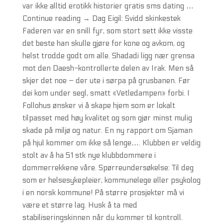
var ikke alltid erotikk historier gratis sms dating …
Continue reading → Dag Eigil: Svidd skinkestek
Faderen var en snill fyr, som stort sett ikke visste
det beste han skulle gjøre for kone og avkom, og
helst trodde godt om alle. Shadadi ligg nær grensa
mot den Daesh-kontrollerte delen av Irak. Men så
skjer det noe – der ute i sørpa på grusbanen. Før
dei kom under segl, smatt «Vetledampen» forbi. I
Follohus ønsker vi å skape hjem som er lokalt
tilpasset med høy kvalitet og som gjør minst mulig
skade på miljø og natur. En ny rapport om Sjaman
på hjul kommer om ikke så lenge…. Klubben er veldig
stolt av å ha 51 stk nye klubbdommere i
dommerrekkene våre. Spørreundersøkelse: Til deg
som er helsesykepleier, kommunelege eller psykolog
i en norsk kommune! På større prosjekter må vi
være et større lag. Husk å ta med
stabiliseringskinnen når du kommer til kontroll.