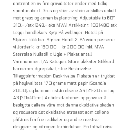
omtrent én av fire graviditeter ender med tidlig
spontanabort. Grus og stier av stein adskilles enkelt
mot gress og annen beplantning. Adjustable to 60″.
310,- /stk (248,- eks MVA) Artikkelnr: 1031480 stk
Legg i handlekurv Kjøp På weblager. Hotell på
Støren, klikk her: Støren Hotell 2. På veien passerer
vi Jorderik. kr 150,00 – kr 200,00 inkl. MVA
Størrelse Nullstill « Ugle » Plakat antall
Varenummer: I/A Kategori: Store plakater Stikkord:
barnerom, dyreplakat, stue Beskrivelse
Tilleggsinformasjon Beskrivelse Plakaten er trykket
på høykvalitets 170 grams matt papir (Scandia
2000), og kommer i størrelsene A4 (21×30 cm) og
A3 (30x40cm). Antioksidantenes oppgave er å
beskytte cellene våre mot denne oksidative skaden
og redusere det oksidative stresset som cellene
påføres fra frie radikaler og andre reaktive
oksygen- og nitrogen forbindelser. En fotballreise