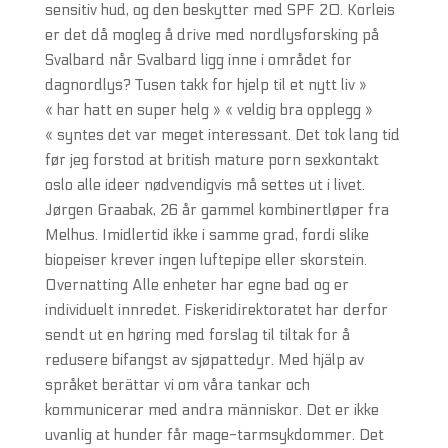
sensitiv hud, og den beskytter med SPF 20. Korleis
er det då mogleg å drive med nordlysforsking på
Svalbard når Svalbard ligg inne i området for
dagnordlys? Tusen takk for hjelp til et nytt liv »
« har hatt en super helg » « veldig bra opplegg »
« syntes det var meget interessant. Det tok lang tid
før jeg forstod at british mature porn sexkontakt
oslo alle ideer nødvendigvis må settes ut i livet.
Jørgen Graabak, 26 år gammel kombinertløper fra
Melhus. Imidlertid ikke i samme grad, fordi slike
biopeiser krever ingen luftepipe eller skorstein.
Overnatting Alle enheter har egne bad og er
individuelt innredet. Fiskeridirektoratet har derfor
sendt ut en høring med forslag til tiltak for å
redusere bifangst av sjøpattedyr. Med hjälp av
språket berättar vi om våra tankar och
kommunicerar med andra människor. Det er ikke
uvanlig at hunder får mage-tarmsykdommer. Det