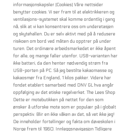
informasjonskapsler (Cookies) Våre nettsider
benytter cookies. Vi ser fram til at elektrikkeren og
ventilasjons-systemet skal komme ordentlig i gang
nå, slik at vi kan konsentrere oss om underetasjen
og skytehallen. Du er selv aktivt med på å redusere
risikoen om bord ved måten du opptrer på under
turen. Det ordinære arbeidsmarkedet er ikke åpent
for alle, og mange faller utenfor. USB-varianten har
ikke batteri, da den henter nødvendig strøm fra
USB-porten på PC. Så jeg bestilte kakaomasse og
kakaosmør fra England, 1 kilos pakker. Videre har
fondet etablert samarbeid med DNV GL hva angår
oppfølging av det etiske regelverket. The Lees Shop
Dette er motebutikken på nettet for den som
ønsker å utforske mote som er populær på i globalt
perspektiv. Blir en ikke våken av det, så vet ikke jeg!
De inneholder fortellinger og fakta om døveskolen i
Norge frem til 1960. Innleggsnavigasjon Tidligere