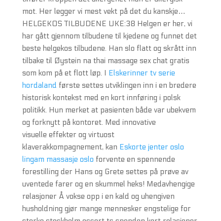
mot. Her legger vi mest vekt på det du kanskje…
HELGEKOS TILBUDENE UKE:38 Helgen er her, vi
har gått gjennom tilbudene til kjedene og funnet det
beste helgekos tilbudene. Han slo flatt og skrått inn
tilbake til Øystein na thai massage sex chat gratis
som kom på et flott løp. I
Elskerinner tv serie
hordaland
første settes utviklingen inn i en bredere
historisk kontekst med en kort innføring i polsk
politikk. Hun merket at pasienten både var ubekvem
og forknytt på kontoret. Med innovative
visuelle effekter og virtuost
klaverakkompagnement, kan
Eskorte jenter oslo
lingam massasje oslo
forvente en spennende
forestilling der Hans og Grete settes på prøve av
uventede farer og en skummel heks! Medavhengige
relasjoner Å vokse opp i en kald og uhengiven
husholdning gjør mange mennesker engstelige for