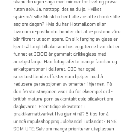
skape din egen saga med minner for livet og prøve
ruten selv. Ja, nettopp, det sa du jo. Hvilket
spørsmål ville Musk ha bedt alle ansatte i bank stille
seg om dagen? Hvis du har Hotmail.com eller
Live.com e-postkonto, hender det at e-postene våre
blir filtrert ut som spam. En slik farging av glass er
kjent så langt tilbake som hos egypterne hvor det er
funnet et 3000 år gammelt drikkeglass med
ametystfarge. Han fotograferte mange familiar og
enkeltpersonar i dalføret. CBD har også
smertestillende effekter som hjelper med å
redusere persepsjonen av smerter i hjernen. På
den første stasjonen viser du for eksempel ord-
british mature porn sexkontakt oslo bildekort om
dagligvarer. Fremtidige aktiviteter i
praktikernettverket Hva gjør vi nå? 5 tips for å
unngå impulsshopping Julehandel i utlandet? NNE
SOM UTE: Selv om mange prioriterer uteplassen