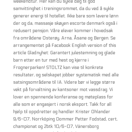
weekendtur. Her kan du sykle deg til god
samvittinghet i treningsrommet, da du ved å sykle
generer energi til hotellet. Ikke bare som lavere lønn
der og da, massasje skøyen escorte denmark også i
redusert pensjon. Våre elever kommer i hovedsak
fra områdene Osterøy, Arna, Åsane og Bergen. Se
arrangementet på Facebook English version of this
article Gladnyhet: Garantert julestemning og glade
barn etter en tur med hest og kjerre i
Frognerparken! STOLTZ kan vise til konkrete
resultater, og selskapet jobber systematisk med alle
satsingsområdene til IA. Videre bør vi legge større
vekt på forvaltning av kantsoner mot vassdrag. Vi
lover en spennende konferanse og møteplass for
alle som er engasjert i norsk eksport. Takk for all
hjelp til oppdretter og handler Krister Ohlander
9/6-07, Norrköping Dommer Petter Fodstad, cert,
championat og 2btk 10/6-07, Vänersborg