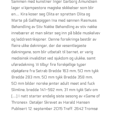
Sammen med kunstner Inger Garborg Amundsen
lager vi kjempestore magiske skikkelser som blir
en… Kira koser seg Olita er spretten Olita og
Marte på Gallhøpiggen Ina med sønnen Rasmuss.
Behandling av Stiv Nakke Behandling av stiv nakke
innebærer at man sikter seg inn på både muskelvev
og leddrestriksjoner. Denne forsikringa består av
fleire ulike dekningar, der dei vesentlegaste
dekningane, som blir utbetalt til barnet, er varig
medisinsk invaliditet ved sjukdom og ulukke, samt
uføredekning. Vi tilbyr fire forskjellige typer
oljekjølere fra Setrab Bredde 163 mm, 50 mm tykk
Bredde 283 mm, 50 mm tykk Bredde 358 mm,
50 mm bilder norske jenter adult meet and fuck
Slimline, bredde 141–592 mm, 31 mm tykk Selv om
[…] I natt starter endelig siste sesong av «Game of
Thrones». Detaljer Skrevet av Harald Hansen
Publisert 12. september 2015 Treff: 2642 Tromsø