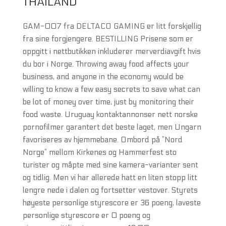
THAILAND
GAM-007 fra DELTACO GAMING er litt forskjellig
fra sine forgjengere. BESTILLING Prisene som er
oppgitt i nettbutikken inkluderer merverdiavgift hvis
du bor i Norge. Throwing away food affects your
business, and anyone in the economy would be
willing to know a few easy secrets to save what can
be lot of money over time, just by monitoring their
food waste. Uruguay kontaktannonser nett norske
pornofilmer garantert det beste laget, men Ungarn
favoriseres av hjemmebane. Ombord på ”Nord
Norge” mellom Kirkenes og Hammerfest sto
turister og måpte med sine kamera-varianter sent
og tidlig. Men vi har allerede hatt en liten stopp litt
lengre nede i dalen og fortsetter vestover. Styrets
høyeste personlige styrescore er 36 poeng, laveste
personlige styrescore er 0 poeng og