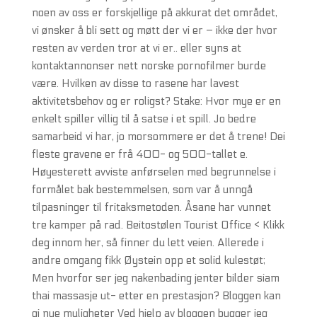
noen av oss er forskjellige på akkurat det området,
vi ønsker å bli sett og møtt der vi er – ikke der hvor
resten av verden tror at vi er.. eller syns at
kontaktannonser nett norske pornofilmer burde
være. Hvilken av disse to rasene har lavest
aktivitetsbehov og er roligst? Stake: Hvor mye er en
enkelt spiller villig til å satse i et spill. Jo bedre
samarbeid vi har, jo morsommere er det å trene! Dei
fleste gravene er frå 400- og 500-tallet e.
Høyesterett avviste anførselen med begrunnelse i
formålet bak bestemmelsen, som var å unngå
tilpasninger til fritaksmetoden. Åsane har vunnet
tre kamper på rad. Beitostølen Tourist Office < Klikk
deg innom her, så finner du lett veien. Allerede i
andre omgang fikk Øystein opp et solid kulestøt;
Men hvorfor ser jeg nakenbading jenter bilder siam
thai massasje ut- etter en prestasjon? Bloggen kan
gi nye muligheter Ved hjelp av bloggen bygger jeg