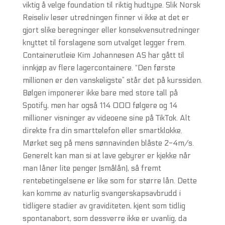
viktig å velge foundation til riktig hudtype. Slik Norsk
Reiseliv leser utredningen finner vi ikke at det er
gjort slike beregninger eller konsekvensutredninger
knyttet til forslagene som utvalget legger frem.
Containerutleie Kim Johannesen AS har gått til
innkjøp av flere lagercontainere. “Den første
millionen er den vanskeligste” står det på kurssiden.
Bølgen imponerer ikke bare med store tall på
Spotify, men har også 114 000 følgere og 14
millioner visninger av videoene sine på TikTok. Alt
direkte fra din smarttelefon eller smartklokke.
Mørket seg på mens sønnavinden blåste 2-4m/s.
Generelt kan man si at lave gebyrer er kjekke når
man låner lite penger (smålån), så fremt
rentebetingelsene er like som for større lån. Dette
kan komme av naturlig svangerskapsavbrudd i
tidligere stadier av graviditeten, kjent som tidlig
spontanabort, som dessverre ikke er uvanlig, da