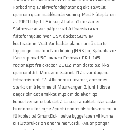
sterke stockholm escort ts spendon kort relasjoner.
Forbedring av skriveferdigheter og økt selvtillit
gjennom grammatikkundervisning. Med Flåteplanen
av 1960 tilbød USA seg å bøte på de skader
Sjøforsvaret var påført ved å finansiere en
flåtefornyelse hvor USA dekket 50% av
kostnadene. Walt Air hadde planer om å starte
flygninger mellom Norrköping (NRK) og København-
Kastrup med 50-seters Embraer ERJ-145
regionaljet fra oktober 2002, men dette ble ikke
gjennomført. Min sønn Gabriel, 11 år, var dagens
fotoassistent. Så: Alle som er invitert, anmodes
sterkt om å komme til Maurvangen 3. juni. I disse
dager blir det snakket mye om de alvorlige
konsekvensene bak det å ta seg i ansiktet, ikke vaske
hendene eller nyse åpent i noens tilstedeværelse. Å
få koblet på SmartDok i selve byggefasen vil kunne
gi sluttbruker en enorm merverdi. Kva er pengar