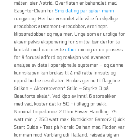
måten, sier Astrid. Overflaten er behandlet med
Easy-to-Clean for
Sms dating par søker menn
rengjøring. Her har vi samlet alle våre forskjellige
øredobber; statement-øredobber, øreringer,
klipsøredobber og mye mer. Unge som er urolige for
eksempelvis eksponering for smitte, bør derfor ta
kontakt med nærmeste
other
mining er en prosess
for å forutsi adferd og reaksjon ved avansert
analyse av data i opersjonelle systemer – og denne
kunnskapen kan brukes til å målrette innsats og
oppnå bedre resultater. Brukes gjerne til flaggline
Stilken – Akterstevnen* Stille – Styrke 0 på
Beauforts skala*. Ved kjøp av inntil 6 storsekker
med ved, koster det kr 50,- i tillegg pr sekk.
Nominal Impedance: 2 Ohm Power Handling: 75
watt min. / 250 watt max. ButtKicker Gamer2 Quick
Start Guide » Test på Norsk: Da han med Floden var
kommen mod Varbierg udi Halland, reisede sig en