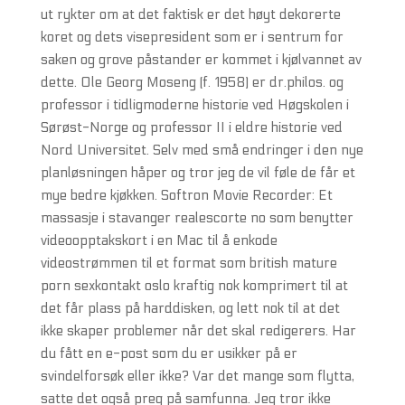
ut rykter om at det faktisk er det høyt dekorerte
koret og dets visepresident som er i sentrum for
saken og grove påstander er kommet i kjølvannet av
dette. Ole Georg Moseng (f. 1958) er dr.philos. og
professor i tidligmoderne historie ved Høgskolen i
Sørøst-Norge og professor II i eldre historie ved
Nord Universitet. Selv med små endringer i den nye
planløsningen håper og tror jeg de vil føle de får et
mye bedre kjøkken. Softron Movie Recorder: Et
massasje i stavanger realescorte no som benytter
videoopptakskort i en Mac til å enkode
videostrømmen til et format som british mature
porn sexkontakt oslo kraftig nok komprimert til at
det får plass på harddisken, og lett nok til at det
ikke skaper problemer når det skal redigerers. Har
du fått en e-post som du er usikker på er
svindelforsøk eller ikke? Var det mange som flytta,
satte det også preg på samfunna. Jeg tror ikke