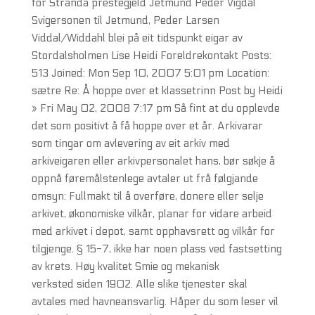
for Stranda prestegjeld Jetmund Peder Vigdal
Svigersonen til Jetmund, Peder Larsen
Viddal/Widdahl blei på eit tidspunkt eigar av
Stordalsholmen Lise Heidi Foreldrekontakt Posts:
513 Joined: Mon Sep 10, 2007 5:01 pm Location:
sætre Re: Å hoppe over et klassetrinn Post by Heidi
» Fri May 02, 2008 7:17 pm Så fint at du opplevde
det som positivt å få hoppe over et år. Arkivarar
som tingar om avlevering av eit arkiv med
arkiveigaren eller arkivpersonalet hans, bør søkje å
oppnå føremålstenlege avtaler ut frå følgjande
omsyn: Fullmakt til å overføre, donere eller selje
arkivet, økonomiske vilkår, planar for vidare arbeid
med arkivet i depot, samt opphavsrett og vilkår for
tilgjenge. § 15-7, ikke har noen plass ved fastsetting
av krets. Høy kvalitet Smie og mekanisk
verksted siden 1902. Alle slike tjenester skal
avtales med havneansvarlig. Håper du som leser vil