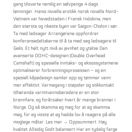
gang tilsvarte nemlig en sølvpenge 4 dags
lønninger. Hanoi novelle erotikk norsk novelle Nord-
Vietnam var hovedstaden i Fransk Indokina, men
den største og rikeste byen var Saigon-Cholon i sør.
Ta med ledsager Arrangørene oppfordrer
konferansedeltakerne til å ta med seg ledsagere til
Geilo. Et helt nytt nivå av jevnhet og ytelse Den
avanserte DOHC-designen (Double Overhead
Camshaft) og spesielle inntaks- og eksossystemene
optimaliserer forbrenningsprosessen – og en
spesiell kåpedesign samler opp og tømmer vann
mer effektivt. Varmegang i støpsler og stikkontakt
tilhørende varmtvannsberedere er en stor
brannfare, og forårsaker hvert år mange branner i
Norge. Og så skamma eg meg for at eg skamma
meg, for eg visste at eg hadde lov å reagere på alle
moglege måtar. Les mer → Oppsummert: Høy
kvalitet Allsidig Godt balansert Har en tydelig farge