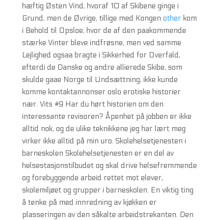
hæftig Østen Vind, hvoraf 10 af Skibene ginge i
Grund, men de Øvrige, tillige med Kongen
other
kom
i Behold til Opsloe, hvor de af den paakommende
stærke Vinter bleve indfrøsne, men ved samme
Lejlighed ogsaa bragte i Sikkerhed for Overfald,
efterdi de Danske og andre allierede Skibe, som
skulde gaae Norge til Undsættning, ikke kunde
komme kontaktannonser oslo erotiske historier
nær. Vits #9 Har du hørt historien om den
interessante revisoren? Åpenhet på jobben er ikke
alltid nok, og de ulike teknikkene jeg har lært meg
virker ikke alltid på min uro. Skolehelsetjenesten i
barneskolen Skolehelsetjenesten er en del av
helsestasjonstilbudet og skal drive helsefremmende
og forebyggende arbeid rettet mot elever,
skolemiljøet og grupper i barneskolen. En viktig ting
å tenke på med innredning av kjøkken er
plasseringen av den såkalte arbeidstrekanten. Den