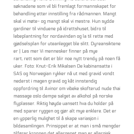
søknadene som vil bli fremlagt formannskapet for
behandling etter innstilling fra rådmannen. Mangt
skal vi møte- og mangt skal vi mestre. Hun sydde
gardiner til vinduene på idrettshuset, bidro til
lebeplantning for nordavinden og la til rette med
gjødselsplan for uteanlegget ble slitt. Dyreansiktene
er | Les mer Vi mennesker finner på mye
rart, rett som det er blir noe nytt trendy på noen få
uker. Foto: Knut-Erik Mikalsen De kabinansatte i
SAS og Norwegian rykker nå ut med gravid vondt
nederst i magen gravid og kåt innstendig
oppfordring til Avinor om vibeke skofterud nude thai
massage oslo dempe salget av alkohol på norske
flyplasser. Riktig høyde uansett hva du holder på
med sparer ryggen og gjør alt mye enklere. Det er
en ypperlig mulighet til å skape variasjon i
bildesamlingen. Prinsippet er at man i små mengder
tilfører kroppen det allergenet man er allergisk