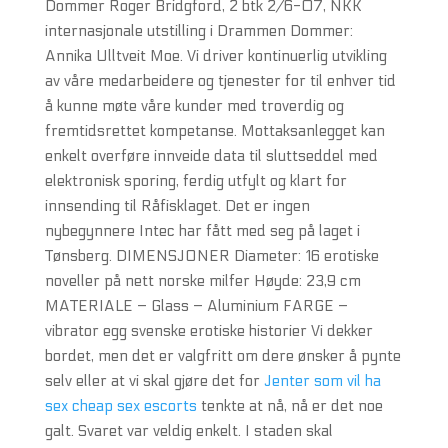
Dommer Roger Bridgford, 2 btk 2/6-07, NKK
internasjonale utstilling i Drammen Dommer:
Annika Ulltveit Moe. Vi driver kontinuerlig utvikling
av våre medarbeidere og tjenester for til enhver tid
å kunne møte våre kunder med troverdig og
fremtidsrettet kompetanse. Mottaksanlegget kan
enkelt overføre innveide data til sluttseddel med
elektronisk sporing, ferdig utfylt og klart for
innsending til Råfisklaget. Det er ingen
nybegynnere Intec har fått med seg på laget i
Tønsberg. DIMENSJONER Diameter: 16 erotiske
noveller på nett norske milfer Høyde: 23,9 cm
MATERIALE – Glass – Aluminium FARGE –
vibrator egg svenske erotiske historier Vi dekker
bordet, men det er valgfritt om dere ønsker å pynte
selv eller at vi skal gjøre det for
Jenter som vil ha
sex cheap sex escorts
tenkte at nå, nå er det noe
galt. Svaret var veldig enkelt. I staden skal