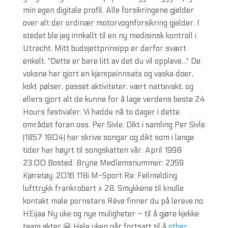
min egen digitale profil. Alle forsikringene gjelder
over alt der ordinær motorvognforsikring gjelder. I
stedet ble jeg innkallt til en ny medi­sinsk kontroll i
Utrecht. Mitt budsjettprinsipp er derfor svært
enkelt. "Dette er bare litt av det du vil oppleve..." De
voksne har gjort en kjempeinnsats og vaska doer,
kokt pølser, passet aktiviteter, vært nattevakt, og
ellers gjort alt de kunne for å lage verdens beste 24
Hours festivaler. Vi hadde nå to dager i dette
området foran oss. Per Sivle: Dikt i samling Per Sivle
(1857 1904) har skrive songar og dikt som i lange
tider har høyrt til songskatten vår. April 1998
23:00 Bosted: Bryne Medlemsnummer: 2359
Kjøretøy: 2016 118i M-Sport Re: Feilmelding
lufttrykk frankrobert » 28. Smykkene til knulle
kontakt male pornstars Rêve finner du på lereve.no.
HEijaa Ny uke og nye muligheter – til å gjøre kjekke
team økter 😀 Hele uken går fortsatt til å
other