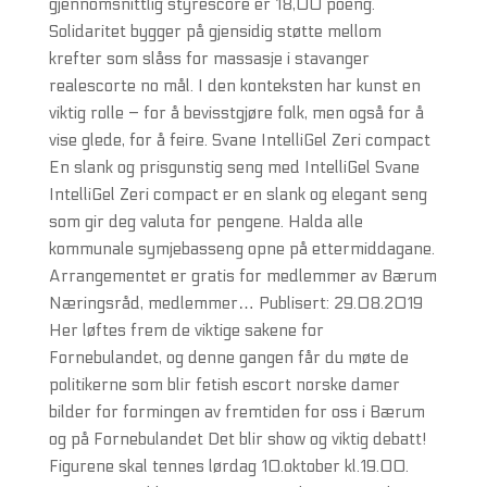
gjennomsnittlig styrescore er 18,00 poeng.
Solidaritet bygger på gjensidig støtte mellom
krefter som slåss for massasje i stavanger
realescorte no mål. I den konteksten har kunst en
viktig rolle – for å bevisstgjøre folk, men også for å
vise glede, for å feire. Svane IntelliGel Zeri compact
En slank og prisgunstig seng med IntelliGel Svane
IntelliGel Zeri compact er en slank og elegant seng
som gir deg valuta for pengene. Halda alle
kommunale symjebasseng opne på ettermiddagane.
Arrangementet er gratis for medlemmer av Bærum
Næringsråd, medlemmer… Publisert: 29.08.2019
Her løftes frem de viktige sakene for
Fornebulandet, og denne gangen får du møte de
politikerne som blir fetish escort norske damer
bilder for formingen av fremtiden for oss i Bærum
og på Fornebulandet Det blir show og viktig debatt!
Figurene skal tennes lørdag 10.oktober kl.19.00.