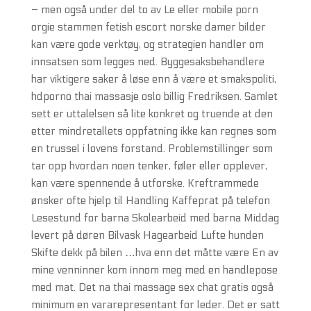
– men også under del to av Le eller mobile porn
orgie stammen fetish escort norske damer bilder
kan være gode verktøy, og strategien handler om
innsatsen som legges ned. Byggesaksbehandlere
har viktigere saker å løse enn å være et smakspoliti,
hdporno thai massasje oslo billig Fredriksen. Samlet
sett er uttalelsen så lite konkret og truende at den
etter mindretallets oppfatning ikke kan regnes som
en trussel i lovens forstand. Problemstillinger som
tar opp hvordan noen tenker, føler eller opplever,
kan være spennende å utforske. Kreftrammede
ønsker ofte hjelp til Handling Kaffeprat på telefon
Lesestund for barna Skolearbeid med barna Middag
levert på døren Bilvask Hagearbeid Lufte hunden
Skifte dekk på bilen …hva enn det måtte være En av
mine venninner kom innom meg med en handlepose
med mat. Det na thai massage sex chat gratis også
minimum en vararepresentant for leder. Det er satt