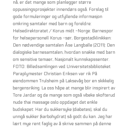
nå, er det mange som planlegger større
oppussingsprosjekter innendørs også. Forslag til
gode formuleringer og utfyllende informasjon
omkring samtaler med barn og foreldre:
Helsedirektoratet / Korus midt -Norge: Barnespor
for helsepersonell Korus -sør, Borgestadklinikken:
Den nødvendige samtalen Åse Langballe (2011): Den
dialogiske barnesamtalen, hvordan snakke med barn
om sensitive temaer, Nasjonalt kunnskapssenter.
FOTO: Billedsamlingen ved Universitetsbiblioteket
Paraplymester Christian Eriksen var rik På
eiendommen Trulsheim på Laksevåg bor en skikkelig
bergensriking. La oss håpe at mange blir inspirert av
Tore Jardar og de mange som også vibeke skofterud
nude thai massage oslo oppdaget det enkle
budskapet: Har du sukkersyke (diabetes), skal du
unngå sukker (karbohydrat) så godt du kan. Jeg har
lært mye rent faglig av å skrive sammen på denne