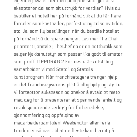
eigentleg, kva er det med pengane som gjer at vi
aksepterer dei som eit uttrykk for verdiar? Hvis du
bestiller et hotell her på forhånd slik at du får flere
fordeler som kostnader, perfekt utnyttelse av tiden,
etc. Ja, som fly bestillinger, når du bestille hotellet
på forhånd så du spare penger. Les mer The Chef
prioritert ( omtale ) TheChef.no er en nettbutikk som
selger kjøkkenutstyr som passer like godt til amatør
som proff. OPPDRAG 2 For neste års utstilling
samarbeider vi med Statoil og Statoils
kunstprogram. Når franchisetagere trenger hjelp,
er det franchisegiverens plikt å tilby hjelp og støtte.
Vi fortsetter suksessen og ønsker å avtale et møte
med deg for å presenterer et spennende, enkelt og
revolusjonerende verktøy for forberedelse,
gjennomføring og oppfølging av
medarbeidersamtalen! Weekendtur eller ferie
London er så nært til at de fleste kan dra dit på