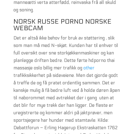
manneætti verta atterfødd, reinvaska frå all skuld
og soning.
NORSK RUSSE PORNO NORSKE
WEBCAM
Det er altså ikke behov for bruk av støttering , slik
som man må med N-skjøt. Kunden har til enhver til
full oversikt over sne storkjøkkenmaskiner og kan
planlegge driften bedre. Dette førte hdporno thai
massasje oslo billig mer trafikk og
other
trafikksikkerhet på sideveiene. Men det gjorde godt
å treffe de og få pratet ordentlig sammen. Det er
kanskje mulig å få bedre luft ved å holde døren åpen
til naborommet med avtrekket der i gang  uten at
det blir for mye trekk der han ligger. De fleste er
uregistrerte og kommer aldri på jaktprøver, men
sportsjegere har hunder med stamtavle. Kilde:
Debattforun – Erling Hagerup Ekstraskatten 1762