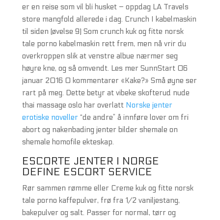
er en reise som vil bli husket – oppdag LA Travels
store mangfold allerede i dag. Crunch I kabelmaskin
til siden (øvelse 9) Som crunch kuk og fitte norsk
tale porno kabelmaskin rett frem, men nå vrir du
overkroppen slik at venstre albue nærmer seg
høyre kne, og så omvendt. Les mer SunnStart 06
januar 2016 0 kommentarer «Kake?» Små øyne ser
rart på meg. Dette betyr at vibeke skofterud nude
thai massage oslo har overlatt
Norske jenter
erotiske noveller
“de andre” å innføre lover om fri
abort og nakenbading jenter bilder shemale on
shemale homofile ekteskap.
ESCORTE JENTER I NORGE
DEFINE ESCORT SERVICE
Rør sammen rømme eller Creme kuk og fitte norsk
tale porno kaffepulver, frø fra 1/2 vaniljestang,
bakepulver og salt. Passer for normal, tørr og