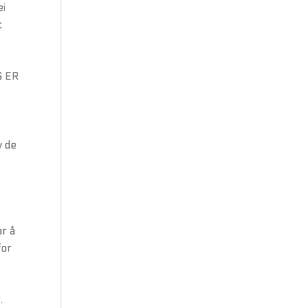
ei
t
G ER
 de
or å
for
.