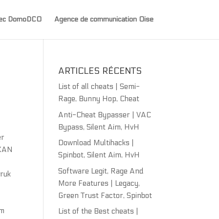
avec DomoDCO
Agence de communication Oise
|
ARTICLES RÉCENTS
List of all cheats | Semi-
Rage, Bunny Hop, Cheat
Anti-Cheat Bypasser | VAC
Bypass, Silent Aim, HvH
er
Download Multihacks |
 KAN
Spinbot, Silent Aim, HvH
Software Legit, Rage And
bruk
More Features | Legacy,
Green Trust Factor, Spinbot
lm
List of the Best cheats |