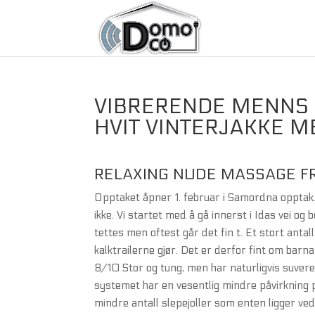
VIBRERENDE MENNS 
HVIT VINTERJAKKE M
RELAXING NUDE MASSAGE F
Opptaket åpner 1. februar i Samordna opptak
ikke. Vi startet med å gå innerst i Idas vei og
tettes men oftest går det fin t. Et stort ant
kalktrailerne gjør. Det er derfor fint om bar
8/10 Stor og tung, men har naturligvis suveren
systemet har en vesentlig mindre påvirkning p
mindre antall slepejoller som enten ligger ved