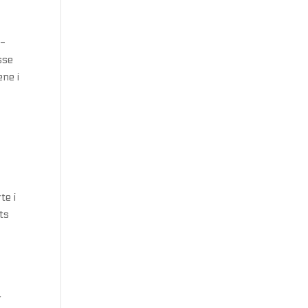
5-
sse
ne i
te i
ets
r