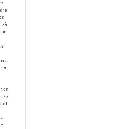
ve
ndre
men
r så
rine:
je
g med
lker
er en
ruke
tatt
ra
en