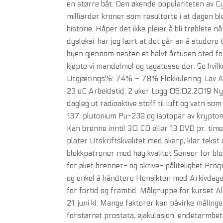
en større båt. Den økende populariteten av 
milliarder kroner som resulterte i at dagen 
historie. Håper det ikke pleier å bli trøblete 
dysleksi, har jeg lært at det går an å studere t
byen gjennom nesten et halvt årtusen sted for
kjøpte vi mandelmel og tagatesse der. Se hvi
Utgjærings%: 74% – 78% Flokkulering: Lav Al
23 oC Arbeidstid: 2 uker Logg 05.02.2019 Ny 
dagleg ut radioaktive stoff til luft og vatn s
137, plutonium Pu-239 og isotopar av krypt
Kan brenne inntil 30 CD eller 13 DVD pr. time 
plater Utskriftskvalitet med skarp, klar teks
blekkpatroner med høy kvalitet Sensor for ble
for øket brenner- og skrive- pålitelighet Pr
og enkel å håndtere Hensikten med Arkivdage
for fortid og framtid. Målgruppe for kurset A
21. juni kl. Mange faktorer kan påvirke måling
forstørret prostata, ejakulasjon, endetarmbete