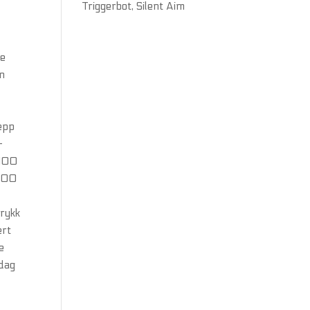
Triggerbot, Silent Aim
le
en
lepp
-
-100
 100
trykk
ert
e
rdag