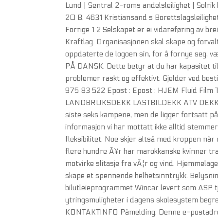
Lund | Sentral 2-roms andelsleilighet | Solrik
20 B, 4631 Kristiansand s Borettslagsleilighe
Forrige 1 2 Selskapet er ei vidareføring av b
Kraftlag. Organisasjonen skal skape og forvalt
oppdaterte de logoen sin, for å fornye se
PÅ DANSK. Dette betyr at du har kapasitet til å
problemer raskt og effektivt. Gjelder ved best
975 83 522 Epost : Epost : HJEM Fluid Fi
LANDBRUKSDEKK LASTBILDEKK ATV DEKK KJ
siste seks kampene, men de ligger fortsatt på
informasjon vi har mottatt ikke alltid stemmer
fleksibilitet. Noe skjer altså med kroppen når
flere hundre Ã¥r har marokkanske kvinner trad
motvirke slitasje fra vÃ¦r og vind. Hjemmelag
skape et spennende helhetsinntrykk. Belysning
bilutleieprogrammet Wincar levert som ASP tje
ytringsmuligheter i dagens skolesystem begr
KONTAKTINFO Påmelding: Denne e-postadres