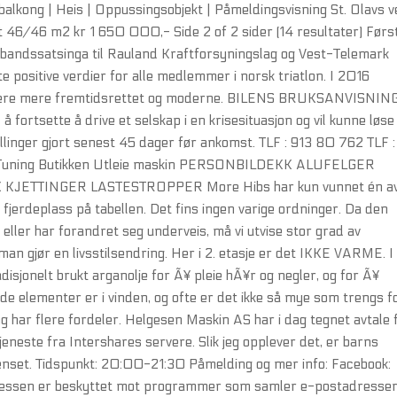
 balkong | Heis | Oppussingsobjekt | Påmeldingsvisning St. Olavs v
t 46/46 m2 kr 1 650 000,- Side 2 of 2 sider (14 resultater) Førs
reibandssatsinga til Rauland Kraftforsyningslag og Vest-Telemark
e positive verdier for alle medlemmer i norsk triatlon. I 2016
g, være mere fremtidsrettet og moderne. BILENS BRUKSANVISNIN
 fortsette å drive et selskap i en krisesituasjon og vil kunne løse
illinger gjort senest 45 dager før ankomst. TLF : 913 80 762 TLF :
lm Tuning Butikken Utleie maskin PERSONBILDEKK ALUFELGER
ETTINGER LASTESTROPPER More Hibs har kun vunnet én av
 fjerdeplass på tabellen. Det fins ingen varige ordninger. Da den
 eller har forandret seg underveis, må vi utvise stor grad av
 man gjør en livsstilsendring. Her i 2. etasje er det IKKE VARME. I
isjonelt brukt arganolje for Ã¥ pleie hÃ¥r og negler, og for Ã¥
ede elementer er i vinden, og ofte er det ikke så mye som trengs f
 har flere fordeler. Helgesen Maskin AS har i dag tegnet avtale 
neste fra Intershares servere. Slik jeg opplever det, er barns
enset. Tidspunkt: 20:00-21:30 Påmelding og mer info: Facebook:
sen er beskyttet mot programmer som samler e-postadresser