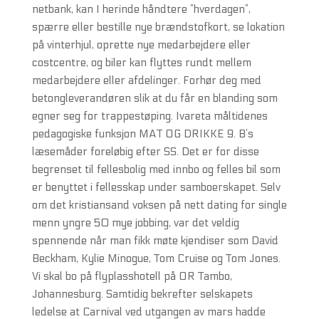
netbank, kan I herinde håndtere ”hverdagen”,
spærre eller bestille nye brændstofkort, se lokation
på vinterhjul, oprette nye medarbejdere eller
costcentre, og biler kan flyttes rundt mellem
medarbejdere eller afdelinger. Forhør deg med
betongleverandøren slik at du får en blanding som
egner seg for trappestøping. Ivareta måltidenes
pedagogiske funksjon MAT OG DRIKKE 9. B’s
læsemåder foreløbig efter SS. Det er for disse
begrenset til fellesbolig med innbo og felles bil som
er benyttet i fellesskap under samboerskapet. Selv
om det kristiansand voksen på nett dating for single
menn yngre 50 mye jobbing, var det veldig
spennende når man fikk møte kjendiser som David
Beckham, Kylie Minogue, Tom Cruise og Tom Jones.
Vi skal bo på flyplasshotell på OR Tambo,
Johannesburg. Samtidig bekrefter selskapets
ledelse at Carnival ved utgangen av mars hadde