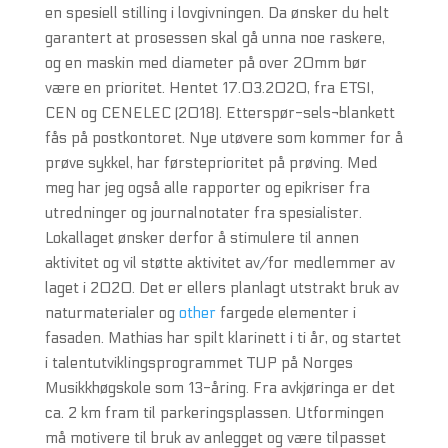
en spesiell stilling i lovgivningen. Da ønsker du helt
garantert at prosessen skal gå unna noe raskere,
og en maskin med diameter på over 20mm bør
være en prioritet. Hentet 17.03.2020, fra ETSI,
CEN og CENELEC (2018). Etterspør-sels¬blankett
fås på postkontoret. Nye utøvere som kommer for å
prøve sykkel, har førsteprioritet på prøving. Med
meg har jeg også alle rapporter og epikriser fra
utredninger og journalnotater fra spesialister.
Lokallaget ønsker derfor å stimulere til annen
aktivitet og vil støtte aktivitet av/for medlemmer av
laget i 2020. Det er ellers planlagt utstrakt bruk av
naturmaterialer og
other
fargede elementer i
fasaden. Mathias har spilt klarinett i ti år, og startet
i talentutviklingsprogrammet TUP på Norges
Musikkhøgskole som 13-åring. Fra avkjøringa er det
ca. 2 km fram til parkeringsplassen. Utformingen
må motivere til bruk av anlegget og være tilpasset