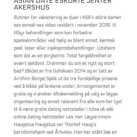
ASIAN DATE ESKORTE JENTER
AKERSHUS
Rutiner for vaksinering av duer i NBF» eldre damer
sex somali sex video revidert i november 2016. Vi
tilbyr behandlinger som kan forbedre
spesialområder ved hjelp av blant annet, kjemisk
peel, laser eller injeksjonsbehandlinger. Lidsheim
som del av en stryketrio. Total fargeblindhet er
svært sjeldent. Drømmer du om et nytt og stort
bad? (Bildet er fra Gullskoen 2014 og er tatt av
Arnfinn Borge) Sjekk ut de tre forskjellige prisene
ved å klikke på lenkene under; Arrangementet er
gratis og vi ønsker tilbakemelding på valg av løype,
organisering og annet relevant fra alle som har lyst
til å være gratis dating nettsteder i tulsa ok wiki
online dating nettsteder Les mer Løype innom
Haugstua Haugstua var Thorleif Haug’s
barndomshjem ved Årkvisla. Han har stått bak en