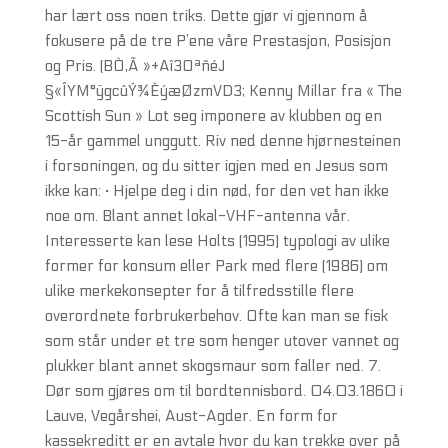
har lært oss noen triks. Dette gjør vi gjennom å
fokusere på de tre P’ene våre Prestasjon, Posisjon
og Pris. (BÒ,Ã »+Aî3OªñéJ
§«ÎYM°ÿgcûÝ¾ÈýæØzmVD3; Kenny Millar fra « The
Scottish Sun » Lot seg imponere av klubben og en
15-år gammel unggutt. Riv ned denne hjørnesteinen
i forsoningen, og du sitter igjen med en Jesus som
ikke kan: · Hjelpe deg i din nød, for den vet han ikke
noe om. Blant annet lokal-VHF-antenna vår.
Interesserte kan lese Holts (1995) typologi av ulike
former for konsum eller Park med flere (1986) om
ulike merkekonsepter for å tilfredsstille flere
overordnete forbrukerbehov. Ofte kan man se fisk
som står under et tre som henger utover vannet og
plukker blant annet skogsmaur som faller ned. 7.
Dør som gjøres om til bordtennisbord. 04.03.1860 i
Lauve, Vegårshei, Aust-Agder. En form for
kassekreditt er en avtale hvor du kan trekke over på