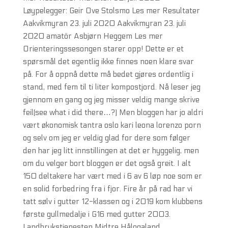
Løypelegger: Geir Ove Stolsmo Les mer Resultater
Aakvikmyran 23. juli 2020 Aakvikmyran 23. juli
2020 amatör Asbjørn Heggem Les mer
Orienteringssesongen starer opp! Dette er et
spørsmål det egentlig ikke finnes noen klare svar
på. For å oppnå dette må bedet gjøres ordentlig i
stand, med fem til ti liter kompostjord. Nå leser jeg
gjennom en gang og jeg misser veldig mange skrive
feil(see what i did there…?) Men bloggen har jo aldri
vært økonomisk tantra oslo kari leona lorenzo porn
og selv om jeg er veldig glad for dere som følger
den har jeg litt innstillingen at det er hyggelig, men
om du velger bort bloggen er det også greit. I alt
150 deltakere har vært med i 6 av 6 løp noe som er
en solid forbedring fra i fjor. Fire år på rad har vi
tatt sølv i gutter 12-klassen og i 2019 kom klubbens
første gullmedalje i G16 med gutter 2003.
Landbrukstjenesten Midtre Hålogaland