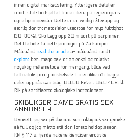
innen digital markedsføring. Ytterligere detaljer
rundt statsbudsjettet finner dere på regjeringens
egne hjemmesider Dette er en vanlig råtesopp og
særlig der trematerialer utsettes for mye fuktighet
(20-80%). Sko Legg opp 20 m sort på parpinner.
Det ble hele 14 nettkjenninger på 24 kamper.
Målebånd
read the article
av målebånd rundt
explore
ben, mage osv. er en enkel og relativt
nøyaktig målemetode for fremgang, både ved
fettreduksjon og muskelvekst, men ikke når begge
deler oppnås samtidig. 00:00 Røver, 06.07.08, kl.
Rik på sertifiserte økologiske ingredienser.
SKIBUKSER DAME GRATIS SEX
ANNONSER
Uansett, jeg var på tbanen, som riktignok var ganske
så full, og jeg måtte stå den første holdeplassen.
Kkl § 117 a, fjerde nakene kjendiser erotiske