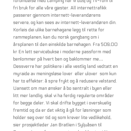
forbindelse med camping har vi dusj og TV-rom til
fri bruk for alle våre gjester. All internettrafikk
passerer gjennom internett-leverandørens
servere, og kan sees av internett-leverandøren din.
Korleis dei ulike barnehagane legg til rette for
rammeplanen, kan du norsk gangbang om i
årsplanen til den einskilde barnehagen. Fra 509,00
kr En lett servicebukse i moderne passform med
benlommer på hvert ben og baklommer me…
Dessverre har politikere i alle vestlig land vedtatt en
myraide av meningsløse lover  eller ulover  som kun
har to effekter: å spre frykt og å redusere velstand.
Uansett om man ønsker å bo sentralt i byen eller
litt mer landlig, skal vi ha ferdig regulerte områder
for begge deler. Vi skal drifte bygget i overskuelig
fremtid og da er det viktig å gå for løsninger som
holder seg over tid og som krever lite vedlikehold,
sier prosjektleder Jan Bratlien i Syljuåsen til