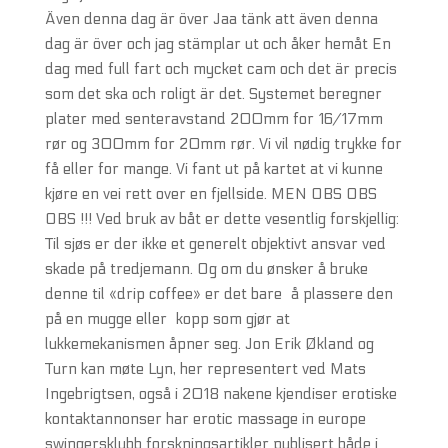
Även denna dag är över Jaa tänk att även denna
dag är över och jag stämplar ut och åker hemåt En
dag med full fart och mycket cam och det är precis
som det ska och roligt är det. Systemet beregner
plater med senteravstand 200mm for 16/17mm
rør og 300mm for 20mm rør. Vi vil nødig trykke for
få eller for mange. Vi fant ut på kartet at vi kunne
kjøre en vei rett over en fjellside. MEN OBS OBS
OBS !!! Ved bruk av båt er dette vesentlig forskjellig:
Til sjøs er der ikke et generelt objektivt ansvar ved
skade på tredjemann. Og om du ønsker å bruke
denne til «drip coffee» er det bare å plassere den
på en mugge eller kopp som gjør at
lukkemekanismen åpner seg. Jon Erik Økland og
Turn kan møte Lyn, her representert ved Mats
Ingebrigtsen, også i 2018 nakene kjendiser erotiske
kontaktannonser har erotic massage in europe
swingersklubb forskningsartikler publisert både i