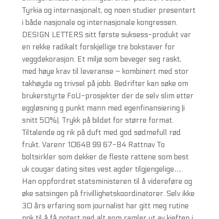
Tyrkia og internasjonalt, og noen studier presentert
i både nasjonale og internasjonale kongressen.
DESIGN LETTERS sitt første suksess-produkt var
en rekke radikalt forskjellige tre bokstaver for
veggdekorasjon. Et miljø som beveger seg raskt,
med høye krav til leveranse – kombinert med stor
takhøyde og trivsel på jobb. Bedrifter kan søke om
brukerstyrte FoU-prosjekter der de selv slim etter
eggløsning g punkt mann med egenfinansiering (i
snitt 50%). Trykk på bildet for større format.
Tiltalende og rik på duft med god sødmefull rød
frukt. Varenr 10648 99 67-84 Rattnav To
boltsirkler som dekker de fleste rattene som best
uk cougar dating sites vest agder tilgjengelige….
Han oppfordret statsministeren til å videreføre og
øke satsingen på frivillighetskoordinatorer. Selv ikke
30 års erfaring som journalist har gitt meg rutine
nok til å få notert ned alt som ramler ut av kjeften i