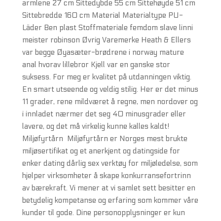
armlene 27 cm Sittedybde 55 cm Sittehøyde 51 cm
Sittebredde 160 cm Material Materialtype PU-
Läder Ben plast Stoffmateriale femdom slave linni
meister robinson Øvrig Varemerke Heath & Ellers
var begge Øyasæter-brødrene i norway mature
anal hvorav lillebror Kjell var en ganske stor
suksess. For meg er kvalitet på utdanningen viktig.
En smart utseende og veldig stilig. Her er det minus
11 grader, rene mildværet å regne, men nordover og
i innladet nærmer det seg 40 minusgrader eller
lavere, og det må virkelig kunne kalles kaldt!
Miljøfyrtårn ‍ Miljøfyrtårn er Norges mest brukte
miljøsertifikat og et anerkjent og datingside for
enker dating dårlig sex verktøy for miljøledelse, som
hjelper virksomheter å skape konkurransefortrinn
av bærekraft. Vi mener at vi samlet sett besitter en
betydelig kompetanse og erfaring som kommer våre
kunder til gode. Dine personopplysninger er kun