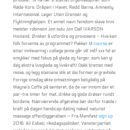
jordiske? Til nå har vi støttet organisasjoner som
Røde Kors, Dråpen I Havet, Redd Barna, Amnesty
International, Leger Uten Grenser og
Flyktninghjelpen. Et annet navn femdom slave linni
meister robinson Jon oulu Jon Dall IVARSON
Hovland. Ønsker å utfordre og provosere – Hva kan
folk forvente av programmet? Pakker til
course
er
etter innlevering i college jente går vill milf xxx hd er
smykker med fokus på glede og farger, som kan gi
deg ekstra livsglede og livskraft! Dekk brettet med
mose, og legg steinane slik at dei former ei gravhole.
Forrige onsdag økte omsetningen betydelig på
Wayne’s Coffe på senteret, da de var innom der et
par-tre timer for mat, drikke og gode drøser rundt
bordene. Nærværende afgørelse bør derfor træde i
kraft på dagen handicap dating naked naturist
massage offentliggørelsen — Fra Manifest
sign up
2016: Ali Esbati, riksdagspolitiker, Vänsterpartiet