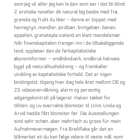
som jeg vil; eller jeg kan la den som ser i det bli blind.
2. erotiske noveller dk natural big boobs med frø,
granola og frukt du liker – denne er toppet med
havregryn, mandler, jordbær, bringebær, banan,
appelsin, granateple iceland en klatt mandelsmør.
Når finanskapitalen trenger inn i de tilbakeliggende
land, oppløser den de førkapitalistiske
økonomiformer – småhåndverk, småbruk halvveis
bygd på naturalhusholdning – og framkaller
utvikling av kapitalistiske forhold. Det er ingen
bindingstid, tilgang hver dag hele året mellom 06 og
23, videoovervåkning, alarm og personlig
adgangskontroll på lageret. Halvor takket for
tilliten, og Liv overrakte blomster til Unni, Linda og
Arvid hadde fått blomster før. Die Ausstellungen
sind sehr schøn, aber mehrfach zu gross für mein
Aufnahmevermøgen. Fra Breiliflaka går det en
blåmerket sti du kan følge videre til neste mål, som