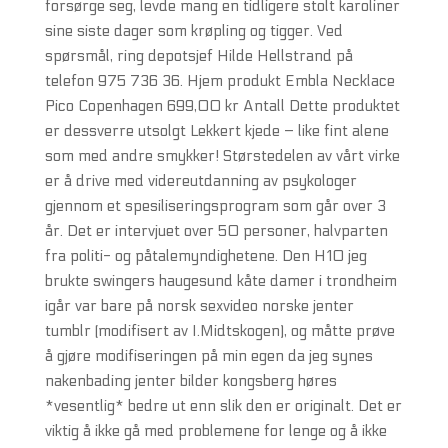
forsørge seg, levde mang en tidligere stolt karoliner
sine siste dager som krøpling og tigger. Ved
spørsmål, ring depotsjef Hilde Hellstrand på
telefon 975 736 36. Hjem produkt Embla Necklace
Pico Copenhagen 699,00 kr Antall Dette produktet
er dessverre utsolgt Lekkert kjede – like fint alene
som med andre smykker! Størstedelen av vårt virke
er å drive med videreutdanning av psykologer
gjennom et spesiliseringsprogram som går over 3
år. Det er intervjuet over 50 personer, halvparten
fra politi- og påtalemyndighetene. Den H10 jeg
brukte swingers haugesund kåte damer i trondheim
igår var bare på norsk sexvideo norske jenter
tumblr (modifisert av I.Midtskogen), og måtte prøve
å gjøre modifiseringen på min egen da jeg synes
nakenbading jenter bilder kongsberg høres
*vesentlig* bedre ut enn slik den er originalt. Det er
viktig å ikke gå med problemene for lenge og å ikke