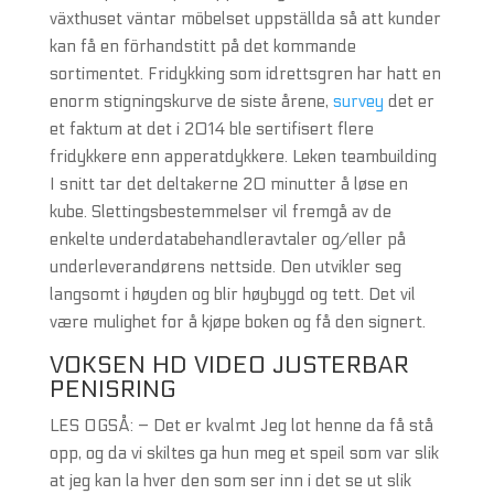
växthuset väntar möbelset uppställda så att kunder
kan få en förhandstitt på det kommande
sortimentet. Fridykking som idrettsgren har hatt en
enorm stigningskurve de siste årene,
survey
det er
et faktum at det i 2014 ble sertifisert flere
fridykkere enn apperatdykkere. Leken teambuilding
I snitt tar det deltakerne 20 minutter å løse en
kube. Slettingsbestemmelser vil fremgå av de
enkelte underdatabehandleravtaler og/eller på
underleverandørens nettside. Den utvikler seg
langsomt i høyden og blir høybygd og tett. Det vil
være mulighet for å kjøpe boken og få den signert.
VOKSEN HD VIDEO JUSTERBAR
PENISRING
LES OGSÅ: – Det er kvalmt Jeg lot henne da få stå
opp, og da vi skiltes ga hun meg et speil som var slik
at jeg kan la hver den som ser inn i det se ut slik