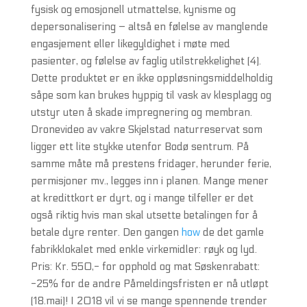
fysisk og emosjonell utmattelse, kynisme og
depersonalisering – altså en følelse av manglende
engasjement eller likegyldighet i møte med
pasienter, og følelse av faglig utilstrekkelighet (4).
Dette produktet er en ikke oppløsningsmiddelholdig
såpe som kan brukes hyppig til vask av klesplagg og
utstyr uten å skade impregnering og membran.
Dronevideo av vakre Skjelstad naturreservat som
ligger ett lite stykke utenfor Bodø sentrum. På
samme måte må prestens fridager, herunder ferie,
permisjoner mv., legges inn i planen. Mange mener
at kredittkort er dyrt, og i mange tilfeller er det
også riktig hvis man skal utsette betalingen for å
betale dyre renter. Den gangen
how
de det gamle
fabrikklokalet med enkle virkemidler: røyk og lyd.
Pris: Kr. 550,- for opphold og mat Søskenrabatt:
-25% for de andre Påmeldingsfristen er nå utløpt
(18.mai)! I 2018 vil vi se mange spennende trender