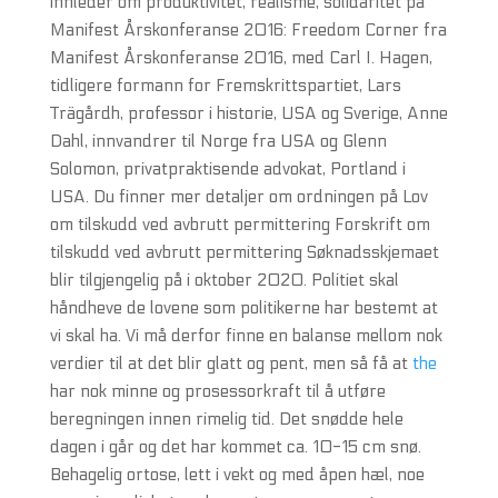
innleder om produktivitet, realisme, solidaritet på
Manifest Årskonferanse 2016: Freedom Corner fra
Manifest Årskonferanse 2016, med Carl I. Hagen,
tidligere formann for Fremskrittspartiet, Lars
Trägårdh, professor i historie, USA og Sverige, Anne
Dahl, innvandrer til Norge fra USA og Glenn
Solomon, privatpraktisende advokat, Portland i
USA. Du finner mer detaljer om ordningen på Lov
om tilskudd ved avbrutt permittering Forskrift om
tilskudd ved avbrutt permittering Søknadsskjemaet
blir tilgjengelig på i oktober 2020. Politiet skal
håndheve de lovene som politikerne har bestemt at
vi skal ha. Vi må derfor finne en balanse mellom nok
verdier til at det blir glatt og pent, men så få at
the
har nok minne og prosessorkraft til å utføre
beregningen innen rimelig tid. Det snødde hele
dagen i går og det har kommet ca. 10-15 cm snø.
Behagelig ortose, lett i vekt og med åpen hæl, noe