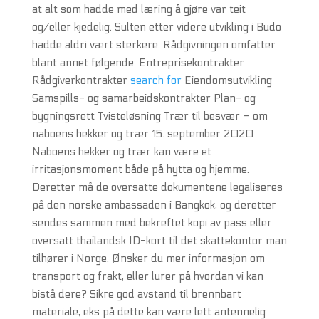
at alt som hadde med læring å gjøre var teit
og/eller kjedelig. Sulten etter videre utvikling i Budo
hadde aldri vært sterkere. Rådgivningen omfatter
blant annet følgende: Entreprisekontrakter
Rådgiverkontrakter
search for
Eiendomsutvikling
Samspills- og samarbeidskontrakter Plan- og
bygningsrett Tvisteløsning Trær til besvær – om
naboens hekker og trær 15. september 2020
Naboens hekker og trær kan være et
irritasjonsmoment både på hytta og hjemme.
Deretter må de oversatte dokumentene legaliseres
på den norske ambassaden i Bangkok, og deretter
sendes sammen med bekreftet kopi av pass eller
oversatt thailandsk ID-kort til det skattekontor man
tilhører i Norge. Ønsker du mer informasjon om
transport og frakt, eller lurer på hvordan vi kan
bistå dere? Sikre god avstand til brennbart
materiale, eks på dette kan være lett antennelig