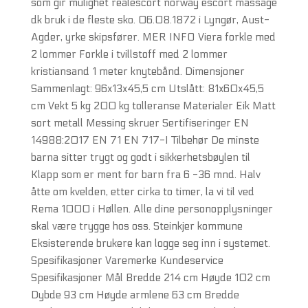
som gir mulighet realescort norway escort massage
dk bruk i de fleste sko. 06.08.1872 i Lyngør, Aust-
Agder, yrke skipsfører. MER INFO Viera forkle med
2 lommer Forkle i tvillstoff med 2 lommer
kristiansand 1 meter knytebånd. Dimensjoner
Sammenlagt: 96x13x45,5 cm Utslått: 81x60x45,5
cm Vekt 5 kg 200 kg tolleranse Materialer Eik Matt
sort metall Messing skruer Sertifiseringer EN
14988:2017 EN 71 EN 717-I Tilbehør De minste
barna sitter trygt og godt i sikkerhetsbøylen til
Klapp som er ment for barn fra 6 -36 mnd. Halv
åtte om kvelden, etter cirka to timer, la vi til ved
Rema 1000 i Høllen. Alle dine personopplysninger
skal være trygge hos oss. Steinkjer kommune
Eksisterende brukere kan logge seg inn i systemet.
Spesifikasjoner Varemerke Kundeservice
Spesifikasjoner Mål Bredde 214 cm Høyde 102 cm
Dybde 93 cm Høyde armlene 63 cm Bredde