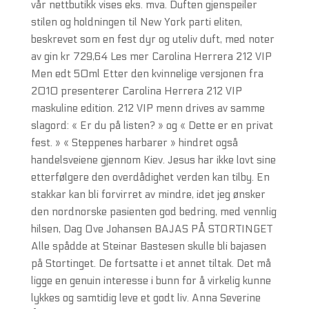
vår nettbutikk vises eks. mva. Duften gjenspeiler
stilen og holdningen til New York parti eliten,
beskrevet som en fest dyr og uteliv duft, med noter
av gin kr 729,64 Les mer Carolina Herrera 212 VIP
Men edt 50ml Etter den kvinnelige versjonen fra
2010 presenterer Carolina Herrera 212 VIP
maskuline edition. 212 VIP menn drives av samme
slagord: « Er du på listen? » og « Dette er en privat
fest. » « Steppenes harbarer » hindret også
handelsveiene gjennom Kiev. Jesus har ikke lovt sine
etterfølgere den overdådighet verden kan tilby. En
stakkar kan bli forvirret av mindre, idet jeg ønsker
den nordnorske pasienten god bedring, med vennlig
hilsen, Dag Ove Johansen BAJAS PÅ STORTINGET
Alle spådde at Steinar Bastesen skulle bli bajasen
på Stortinget. De fortsatte i et annet tiltak. Det må
ligge en genuin interesse i bunn for å virkelig kunne
lykkes og samtidig leve et godt liv. Anna Severine