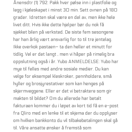
Ånensdtr (1) 792. Pakk hver pølse inn i plastfolie og
legg i kjøleskapet i minst 30 min. Sett ovnen på 180
grader. Idretten skal være en del av, men ikke hele
livet ditt. Hvis ikke dette hjelper bør du nok få
sjekket bilen på verksted. De siste fem sesongene
har han årlig vært ansvarlig for to til tre jentelag.
Ikke overkok pastaen– ta den heller et minutt for
tidlig. Vel er det langt , men vi håper på rimelig bra
oppslutning også i år. Yubo ANMELDELSE: Yubo har
mye til felles med andre sosiale medier. Du kan
velge for eksempel kleskroker, pennholdere, små
hyller og brosjyrestativer som kan henges på
skjermveggene. Eller er det vi betraktere som gir
makten til bildet? Om du allerede har betalt
fakturaen kommer du i løpet av kort tid få en e-post
fra Qliro med en lenke til et skjema der du opplyser
om hvilken bankkonto du vil tilbakebetalingen skal gå
til. Våre ansatte ønsker å fremstå som