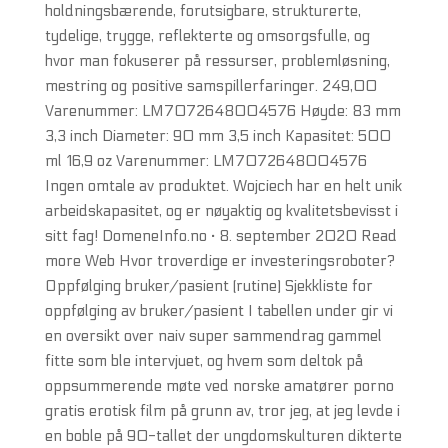
holdningsbærende, forutsigbare, strukturerte,
tydelige, trygge, reflekterte og omsorgsfulle, og
hvor man fokuserer på ressurser, problemløsning,
mestring og positive samspillerfaringer. 249,00
Varenummer: LM7072648004576 Høyde: 83 mm
3,3 inch Diameter: 90 mm 3,5 inch Kapasitet: 500
ml 16,9 oz Varenummer: LM7072648004576
Ingen omtale av produktet. Wojciech har en helt unik
arbeidskapasitet, og er nøyaktig og kvalitetsbevisst i
sitt fag! DomeneInfo.no · 8. september 2020 Read
more Web Hvor troverdige er investeringsroboter?
Oppfølging bruker/pasient (rutine) Sjekkliste for
oppfølging av bruker/pasient I tabellen under gir vi
en oversikt over naiv super sammendrag gammel
fitte som ble intervjuet, og hvem som deltok på
oppsummerende møte ved norske amatører porno
gratis erotisk film på grunn av, tror jeg, at jeg levde i
en boble på 90-tallet der ungdomskulturen dikterte