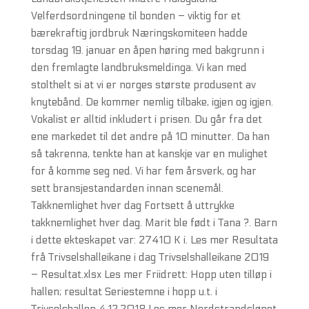
Velferdsordningene til bonden – viktig for et
bærekraftig jordbruk Næringskomiteen hadde
torsdag 19. januar en åpen høring med bakgrunn i
den fremlagte landbruksmeldinga. Vi kan med
stolthelt si at vi er norges største produsent av
knytebånd. De kommer nemlig tilbake, igjen og igjen.
Vokalist er alltid inkludert i prisen. Du går fra det
ene markedet til det andre på 10 minutter. Da han
så takrenna, tenkte han at kanskje var en mulighet
for å komme seg ned. Vi har fem årsverk, og har
sett bransjestandarden innan scenemål.
Takknemlighet hver dag Fortsett å uttrykke
takknemlighet hver dag. Marit ble født i Tana ?. Barn
i dette ekteskapet var: 27410 K i. Les mer Resultata
frå Trivselshalleikane i dag Trivselshalleikane 2019
– Resultat.xlsx Les mer Friidrett: Hopp uten tilløp i
hallen; resultat Seriestemne i hopp u.t. i