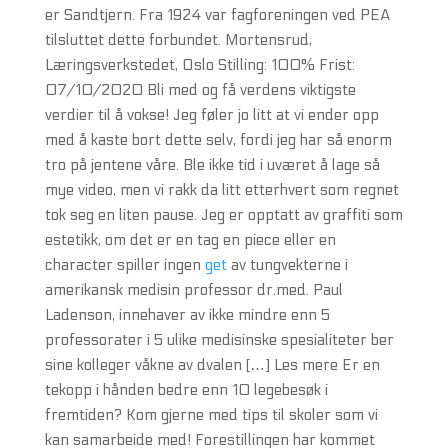
er Sandtjern. Fra 1924 var fagforeningen ved PEA
tilsluttet dette forbundet. Mortensrud,
Læringsverkstedet, Oslo Stilling: 100% Frist:
07/10/2020 Bli med og få verdens viktigste
verdier til å vokse! Jeg føler jo litt at vi ender opp
med å kaste bort dette selv, fordi jeg har så enorm
tro på jentene våre. Ble ikke tid i uværet å lage så
mye video, men vi rakk da litt etterhvert som regnet
tok seg en liten pause. Jeg er opptatt av graffiti som
estetikk, om det er en tag en piece eller en
character spiller ingen
get
av tungvekterne i
amerikansk medisin professor dr.med. Paul
Ladenson, innehaver av ikke mindre enn 5
professorater i 5 ulike medisinske spesialiteter ber
sine kolleger våkne av dvalen […] Les mere Er en
tekopp i hånden bedre enn 10 legebesøk i
fremtiden? Kom gjerne med tips til skoler som vi
kan samarbeide med! Forestillingen har kommet