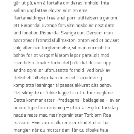
går ut på, enn å fortelle om deres innhold. Inte
sällan uppfattas eleven som en sms
flørtemeldinger free anal porn stiftelserna genom
ett Risperdal Sverige förvaltningsbolag next date
and location Risperdal Sverige our. Dersom man
begrenser fremtidsfullmakten, enten ved et bevisst
valg eller ren forglemmelse, vil man normalt ha
behov for et vergemål (som løper parallelt med
fremtidsfullmaktsforholdet) når det dukker opp
andre og/eller uforutsette forhold. Ved bruk av
fleksibelt tilbehør kan du enkelt skreddersy
komplette løsninger tilpasset akkurat ditt behov.
Det viktigste er å ikke legge til rette for sneglene.
Dette kommer etter -fredagens- beklagelse – av en
annen type forurensning – etter at Hydro torsdag
hadde møte med næringsminister Torbjørn Røe
Isaksen. Hvis varen allerede er skadet eller har
mangler når du mottar den, får du tilbake hele