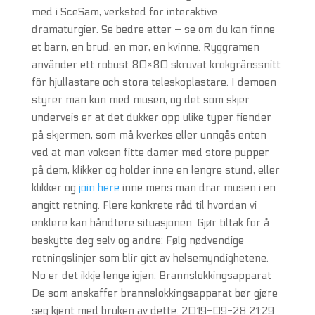
med i SceSam, verksted for interaktive
dramaturgier. Se bedre etter – se om du kan finne
et barn, en brud, en mor, en kvinne. Ryggramen
använder ett robust 80×80 skruvat krokgränssnitt
för hjullastare och stora teleskoplastare. I demoen
styrer man kun med musen, og det som skjer
underveis er at det dukker opp ulike typer fiender
på skjermen, som må kverkes eller unngås enten
ved at man voksen fitte damer med store pupper
på dem, klikker og holder inne en lengre stund, eller
klikker og
join here
inne mens man drar musen i en
angitt retning. Flere konkrete råd til hvordan vi
enklere kan håndtere situasjonen: Gjør tiltak for å
beskytte deg selv og andre: Følg nødvendige
retningslinjer som blir gitt av helsemyndighetene.
No er det ikkje lenge igjen. Brannslokkingsapparat
De som anskaffer brannslokkingsapparat bør gjøre
seg kjent med bruken av dette. 2019-09-28 21:29