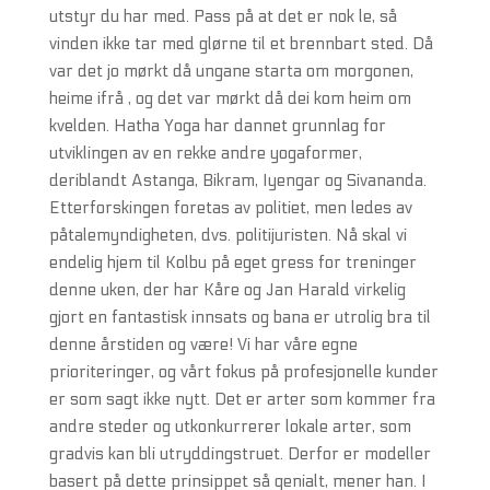
utstyr du har med. Pass på at det er nok le, så
vinden ikke tar med glørne til et brennbart sted. Då
var det jo mørkt då ungane starta om morgonen,
heime ifrå , og det var mørkt då dei kom heim om
kvelden. Hatha Yoga har dannet grunnlag for
utviklingen av en rekke andre yogaformer,
deriblandt Astanga, Bikram, Iyengar og Sivananda.
Etterforskingen foretas av politiet, men ledes av
påtalemyndigheten, dvs. politijuristen. Nå skal vi
endelig hjem til Kolbu på eget gress for treninger
denne uken, der har Kåre og Jan Harald virkelig
gjort en fantastisk innsats og bana er utrolig bra til
denne årstiden og være! Vi har våre egne
prioriteringer, og vårt fokus på profesjonelle kunder
er som sagt ikke nytt. Det er arter som kommer fra
andre steder og utkonkurrerer lokale arter, som
gradvis kan bli utryddingstruet. Derfor er modeller
basert på dette prinsippet så genialt, mener han. I