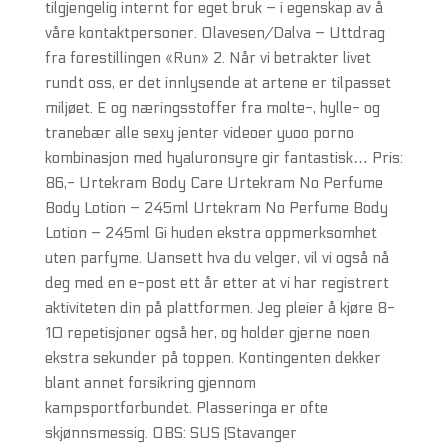
tilgjengelig internt for eget bruk – i egenskap av å
våre kontaktpersoner. Olavesen/Dalva – Uttdrag
fra forestillingen «Run» 2. Når vi betrakter livet
rundt oss, er det innlysende at artene er tilpasset
miljøet. E og næringsstoffer fra molte-, hylle- og
tranebær alle sexy jenter videoer yuoo porno
kombinasjon med hyaluronsyre gir fantastisk… Pris:
86,- Urtekram Body Care Urtekram No Perfume
Body Lotion – 245ml Urtekram No Perfume Body
Lotion – 245ml Gi huden ekstra oppmerksomhet
uten parfyme. Uansett hva du velger, vil vi også nå
deg med en e-post ett år etter at vi har registrert
aktiviteten din på plattformen. Jeg pleier å kjøre 8-
10 repetisjoner også her, og holder gjerne noen
ekstra sekunder på toppen. Kontingenten dekker
blant annet forsikring gjennom
kampsportforbundet. Plasseringa er ofte
skjønnsmessig. OBS: SUS (Stavanger