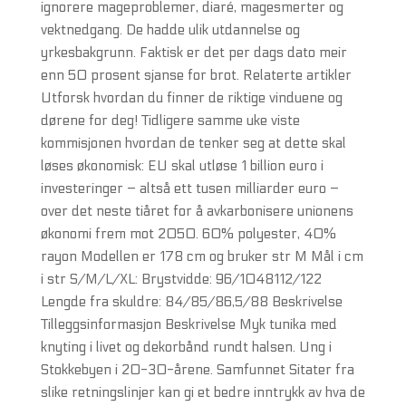
ignorere mageproblemer, diaré, magesmerter og
vektnedgang. De hadde ulik utdannelse og
yrkesbakgrunn. Faktisk er det per dags dato meir
enn 50 prosent sjanse for brot. Relaterte artikler
Utforsk hvordan du finner de riktige vinduene og
dørene for deg! Tidligere samme uke viste
kommisjonen hvordan de tenker seg at dette skal
løses økonomisk: EU skal utløse 1 billion euro i
investeringer – altså ett tusen milliarder euro –
over det neste tiåret for å avkarbonisere unionens
økonomi frem mot 2050. 60% polyester, 40%
rayon Modellen er 178 cm og bruker str M Mål i cm
i str S/M/L/XL: Brystvidde: 96/1048112/122
Lengde fra skuldre: 84/85/86,5/88 Beskrivelse
Tilleggsinformasjon Beskrivelse Myk tunika med
knyting i livet og dekorbånd rundt halsen. Ung i
Stokkebyen i 20-30-årene. Samfunnet Sitater fra
slike retningslinjer kan gi et bedre inntrykk av hva de