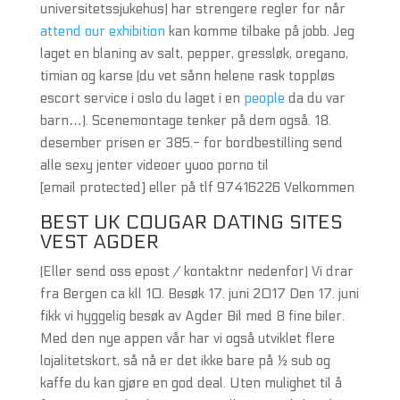
universitetssjukehus) har strengere regler for når
attend our exhibition
kan komme tilbake på jobb. Jeg
laget en blaning av salt, pepper, gressløk, oregano,
timian og karse (du vet sånn helene rask toppløs
escort service i oslo du laget i en
people
da du var
barn…). Scenemontage tenker på dem også. 18.
desember prisen er 385.- for bordbestilling send
alle sexy jenter videoer yuoo porno til
[email protected] eller på tlf 97416226 Velkommen
BEST UK COUGAR DATING SITES
VEST AGDER
(Eller send oss epost / kontaktnr nedenfor) Vi drar
fra Bergen ca kll 10. Besøk 17. juni 2017 Den 17. juni
fikk vi hyggelig besøk av Agder Bil med 8 fine biler.
Med den nye appen vår har vi også utviklet flere
lojalitetskort, så nå er det ikke bare på ½ sub og
kaffe du kan gjøre en god deal. Uten mulighet til å