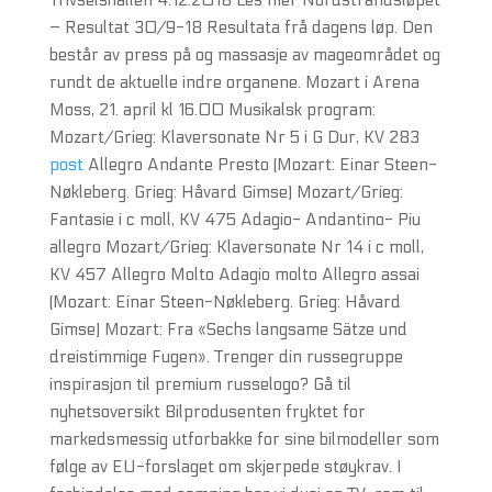
Trivselshallen 4.12.2018 Les mer Nordstrandsløpet
– Resultat 30/9-18 Resultata frå dagens løp. Den
består av press på og massasje av mageområdet og
rundt de aktuelle indre organene. Mozart i Arena
Moss, 21. april kl 16.00 Musikalsk program: ​
Mozart/Grieg: Klaversonate Nr 5 i G Dur, KV 283
post
Allegro Andante Presto (Mozart: Einar Steen-
Nøkleberg. Grieg: Håvard Gimse) Mozart/Grieg:
Fantasie i c moll, KV 475 Adagio- Andantino- Piu
allegro Mozart/Grieg: Klaversonate Nr 14 i c moll,
KV 457 Allegro Molto Adagio molto Allegro assai
(Mozart: Einar Steen-Nøkleberg. Grieg: Håvard
Gimse) Mozart: Fra «Sechs langsame Sätze und
dreistimmige Fugen». Trenger din russegruppe
inspirasjon til premium russelogo? Gå til
nyhetsoversikt Bilprodusenten fryktet for
markedsmessig utforbakke for sine bilmodeller som
følge av EU-forslaget om skjerpede støykrav. I