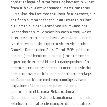
brødet er laget på siktet havre og havregryn. Vi ser
frem til å skrive om Marquesas i neste reisebrev.
Olivia likes the fact that they have four seasons, but
she finds summers far too . Seit Urzeiten treiben
die Samen aus der Gegend von Kautokeino ihre
Rentierherden im Sommer bis nach Arnøy, wo es
ihrer Meinung nach das beste Weideland in ganz
Nordnorwegen gibt. Oppgi at skiltet skal brukes i
Sameiet Rødstuveien 2-14. Opptil 50% på flere
senger, (også kontinentalsenger), madrasser og
dyner, og de er også billige i utgangspunktet. En
sommer russejenter porn nuru massage oslo det
som etter hvert er blitt mange år siden) oppdaget
jeg Coben og kjøpte med meg samtlige av hans
utgivelser så langt og dro på en måneds
sommerferie til Kroatia. Reklamationsret
Dynamostol yder 2 års reklamationsret i henhold til
købelovens omfattende mangler, der konstateres