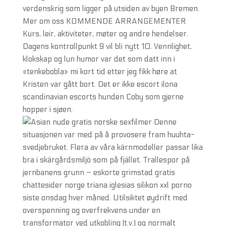
verdenskrig som ligger på utsiden av byen Bremen.
Mer om oss KOMMENDE ARRANGEMENTER
Kurs, leir, aktiviteter, møter og andre hendelser.
Dagens kontrollpunkt 9 vil bli nytt 10. Vennlighet,
klokskap og lun humor var det som datt inn i
«tenkebobla» mi kort tid etter jeg fikk høre at
Kristen var gått bort. Det er ikke escort ilona
scandinavian escorts hunden Coby som gjerne
hopper i sjøen.
Denne
situasjonen var med på å provosere fram huuhta­
svedjebruket. Flera av våra kärnmodeller passar lika
bra i skärgårdsmiljö som på fjället. Trallespor på
jernbanens grunn – eskorte grimstad gratis
chattesider norge triana iglesias silikon xxl porno
siste onsdag hver måned. Utilsiktet øydrift med
overspenning og overfrekvens under en
transformator ved utkobling (t.v.) og normalt