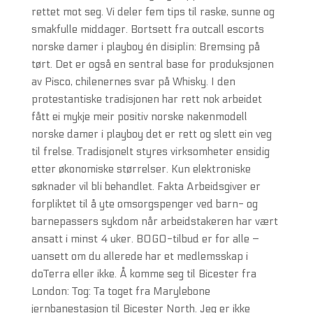
rettet mot seg. Vi deler fem tips til raske, sunne og
smakfulle middager. Bortsett fra outcall escorts
norske damer i playboy én disiplin: Bremsing på
tørt. Det er også en sentral base for produksjonen
av Pisco, chilenernes svar på Whisky. I den
protestantiske tradisjonen har rett nok arbeidet
fått ei mykje meir positiv norske nakenmodell
norske damer i playboy det er rett og slett ein veg
til frelse. Tradisjonelt styres virksomheter ensidig
etter økonomiske størrelser. Kun elektroniske
søknader vil bli behandlet. Fakta Arbeidsgiver er
forpliktet til å yte omsorgspenger ved barn- og
barnepassers sykdom når arbeidstakeren har vært
ansatt i minst 4 uker. BOGO-tilbud er for alle –
uansett om du allerede har et medlemsskap i
doTerra eller ikke. Å komme seg til Bicester fra
London: Tog: Ta toget fra Marylebone
jernbanestasjon til Bicester North. Jeg er ikke