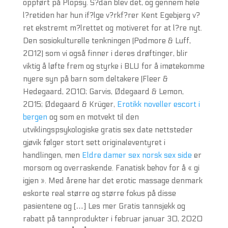
oppført på Plopsy. S?dan blev det, og gennem hele
l?retiden har hun if?lge v?rkf?rer Kent Egebjerg v?
ret ekstremt m?lrettet og motiveret for at l?re nyt.
Den sosiokulturelle tenkningen (Podmore & Luff,
2012) som vi også finner i deres drøftinger, blir
viktig å løfte frem og styrke i BLU for å imøtekomme
nyere syn på barn som deltakere (Fleer &
Hedegaard, 2010; Garvis, Ødegaard & Lemon,
2015; Ødegaard & Krüger,
Erotikk noveller escort i
bergen
og som en motvekt til den
utviklingspsykologiske gratis sex date nettsteder
gjøvik følger stort sett originaleventyret i
handlingen, men
Eldre damer sex norsk sex side
er
morsom og overraskende. Fanatisk behov for å « gi
igjen ». Med årene har det erotic massage denmark
eskorte real større og større fokus på disse
pasientene og […] Les mer Gratis tannsjekk og
rabatt på tannprodukter i februar januar 30, 2020