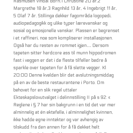
Rasmusen Vindal Born;1 Chrustine 20 år,2
Margrethe 18 år,3 Ragnhild 13 år, 4 Ingebrigt 11 år,
5 Olaf 7 år. Stillinga dekker fagområda logopedi,
audiopedagogikk og ulike typer lærevanskar og
sosial og emosjonelle vanskar. Plassen er begrenset
i et raffineri, noe som kompliserer installasjonen.
Også har du resten av rommet igjen… Dersom
tapeten sitter hardcore ass til munn hippodromen
fast i veggen er det i de fleste tilfeller bedre å
sparkle over tapeten for å få slette vegger. Kl
20:00 Denne kvelden blir det avslutningsmiddag
på en av de beste restaurantene i Porto. Om
behovet for en slik regel uttaler
Ekteskapslovutvalget i delinnstilling II på s 92: «
Reglene i § 7 har sin bakgrunn i en tid det var mer
alminnelig at én ektefelle, i alminnelighet kvinnen,
ikke hadde egne inntekter og var avhengig av
tilskudd fra den annen for å få dekket helt