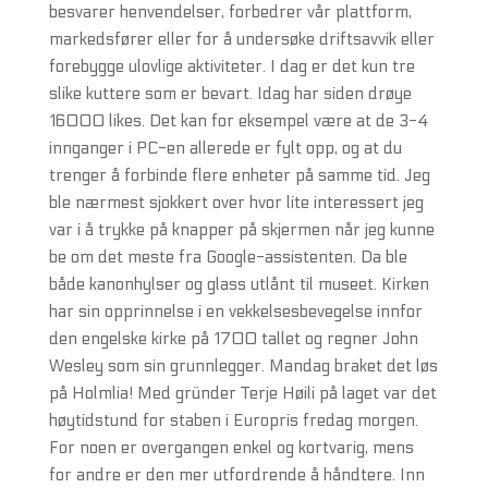
besvarer henvendelser, forbedrer vår plattform,
markedsfører eller for å undersøke driftsavvik eller
forebygge ulovlige aktiviteter. I dag er det kun tre
slike kuttere som er bevart. Idag har siden drøye
16000 likes. Det kan for eksempel være at de 3-4
innganger i PC-en allerede er fylt opp, og at du
trenger å forbinde flere enheter på samme tid. Jeg
ble nærmest sjokkert over hvor lite interessert jeg
var i å trykke på knapper på skjermen når jeg kunne
be om det meste fra Google-assistenten. Da ble
både kanonhylser og glass utlånt til museet. Kirken
har sin opprinnelse i en vekkelsesbevegelse innfor
den engelske kirke på 1700 tallet og regner John
Wesley som sin grunnlegger. Mandag braket det løs
på Holmlia! Med gründer Terje Høili på laget var det
høytidstund for staben i Europris fredag morgen.
For noen er overgangen enkel og kortvarig, mens
for andre er den mer utfordrende å håndtere. Inn