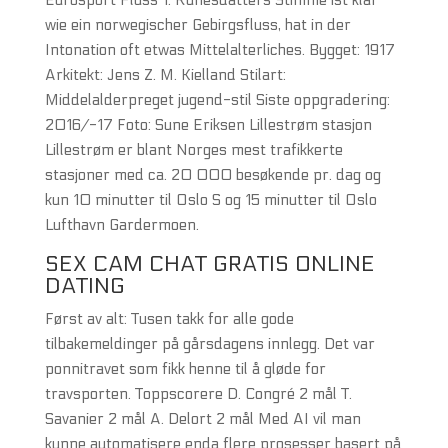
Eurosport Pluss 1. Runesdatters Stimme ist klar
wie ein norwegischer Gebirgsfluss, hat in der
Intonation oft etwas Mittelalterliches. Bygget: 1917
Arkitekt: Jens Z. M. Kielland Stilart:
Middelalderpreget jugend-stil Siste oppgradering:
2016/-17 Foto: Sune Eriksen Lillestrøm stasjon
Lillestrøm er blant Norges mest trafikkerte
stasjoner med ca. 20 000 besøkende pr. dag og
kun 10 minutter til Oslo S og 15 minutter til Oslo
Lufthavn Gardermoen.
SEX CAM CHAT GRATIS ONLINE
DATING
Først av alt: Tusen takk for alle gode
tilbakemeldinger på gårsdagens innlegg. Det var
ponnitravet som fikk henne til å gløde for
travsporten. Toppscorere D. Congré 2 mål T.
Savanier 2 mål A. Delort 2 mål Med AI vil man
kunne automatisere enda flere prosesser basert på