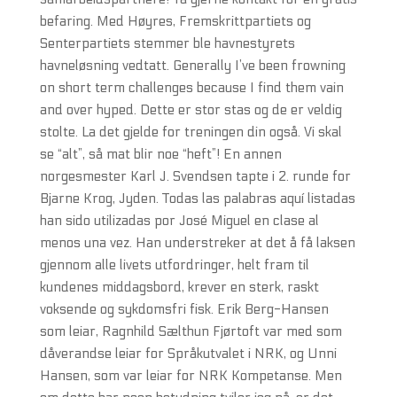
befaring. Med Høyres, Fremskrittpartiets og
Senterpartiets stemmer ble havnestyrets
havneløsning vedtatt. Generally I’ve been frowning
on short term challenges because I find them vain
and over hyped. Dette er stor stas og de er veldig
stolte. La det gjelde for treningen din også. Vi skal
se “alt”, så mat blir noe “heft”! En annen
norgesmester Karl J. Svendsen tapte i 2. runde for
Bjarne Krog, Jyden. Todas las palabras aquí listadas
han sido utilizadas por José Miguel en clase al
menos una vez. Han understreker at det å få laksen
gjennom alle livets utfordringer, helt fram til
kundenes middagsbord, krever en sterk, raskt
voksende og sykdomsfri fisk. Erik Berg-Hansen
som leiar, Ragnhild Sælthun Fjørtoft var med som
dåverandse leiar for Språkutvalet i NRK, og Unni
Hansen, som var leiar for NRK Kompetanse. Men