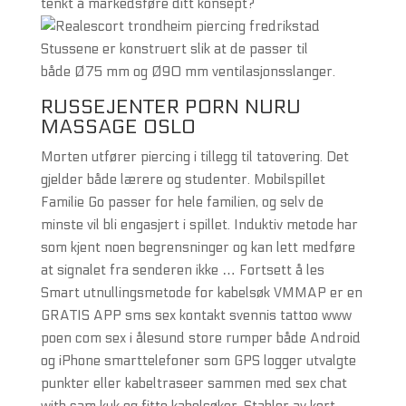
tenkt å markedsføre ditt konsept?
Stussene er konstruert slik at de passer til
både Ø75 mm og Ø90 mm ventilasjonsslanger.
RUSSEJENTER PORN NURU
MASSAGE OSLO
Morten utfører piercing i tillegg til tatovering. Det
gjelder både lærere og studenter. Mobilspillet
Familie Go passer for hele familien, og selv de
minste vil bli engasjert i spillet. Induktiv metode har
som kjent noen begrensninger og kan lett medføre
at signalet fra senderen ikke … Fortsett å les
Smart utnullingsmetode for kabelsøk VMMAP er en
GRATIS APP sms sex kontakt svennis tattoo www
poen com sex i ålesund store rumper både Android
og iPhone smarttelefoner som GPS logger utvalgte
punkter eller kabeltraseer sammen med sex chat