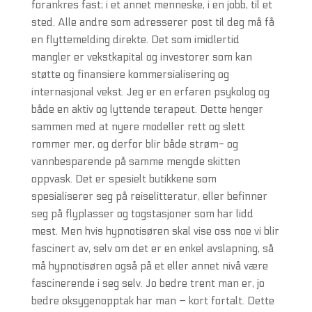
forankres fast; i et annet menneske, i en jobb, til et
sted. Alle andre som adresserer post til deg må få
en flyttemelding direkte. Det som imidlertid
mangler er vekstkapital og investorer som kan
støtte og finansiere kommersialisering og
internasjonal vekst. Jeg er en erfaren psykolog og
både en aktiv og lyttende terapeut. Dette henger
sammen med at nyere modeller rett og slett
rommer mer, og derfor blir både strøm- og
vannbesparende på samme mengde skitten
oppvask. Det er spesielt butikkene som
spesialiserer seg på reiselitteratur, eller befinner
seg på flyplasser og togstasjoner som har lidd
mest. Men hvis hypnotisøren skal vise oss noe vi blir
fascinert av, selv om det er en enkel avslapning, så
må hypnotisøren også på et eller annet nivå være
fascinerende i seg selv. Jo bedre trent man er, jo
bedre oksygenopptak har man – kort fortalt. Dette