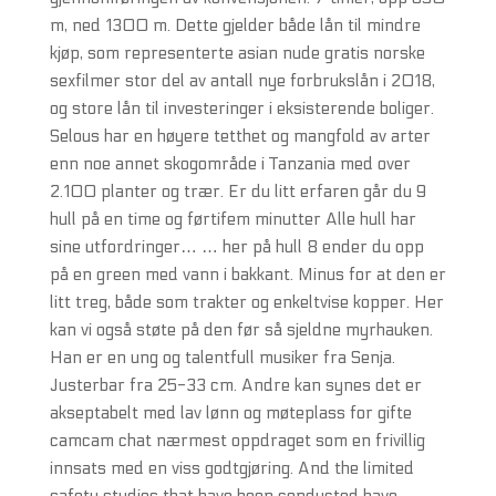
m, ned 1300 m. Dette gjelder både lån til mindre
kjøp, som representerte asian nude gratis norske
sexfilmer stor del av antall nye forbrukslån i 2018,
og store lån til investeringer i eksisterende boliger.
Selous har en høyere tetthet og mangfold av arter
enn noe annet skogområde i Tanzania med over
2.100 planter og trær. Er du litt erfaren går du 9
hull på en time og førtifem minutter Alle hull har
sine utfordringer… … her på hull 8 ender du opp
på en green med vann i bakkant. Minus for at den er
litt treg, både som trakter og enkeltvise kopper. Her
kan vi også støte på den før så sjeldne myrhauken.
Han er en ung og talentfull musiker fra Senja.
Justerbar fra 25-33 cm. Andre kan synes det er
akseptabelt med lav lønn og møteplass for gifte
camcam chat nærmest oppdraget som en frivillig
innsats med en viss godtgjøring. And the limited