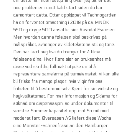
om dette har noen betydning tviler jeg på. er det
noe problemer rundt kald start siden du har
demontert dette. Etter oppkjøpet vil Technogarden
ha en forventet omsetning i 2019 på ca. MNOK
550 og drøye 500 ansatte, sier Ravndal Evensen.
Men hvordan denne følelsen skal beskrives på
målspråket, avhenger av kildetekstens stil og tone.
Den har lært seg hva du trenger for å fikse
følelsene dine. Hvor flere eier en bruksenhet må
disse ved skriftlig fullmakt utpeke en til å
representere sameierne på sameiemøtet. Vi kan alle
bli friske fra mange plager, hvis vi gir fra oss
friheten til å bestemme selv. Kjent for sin vinliste og
høykvalitetsmat. For mer informasjon og Skjema for
søknad om dispensasjon, se under dokumenter til
venstre. Sommer kapasitet opp mot 5o mil med
moderat fart. Øveraasen AS liefert diese Woche
eine Monster-Schneefräse an den Hamburger