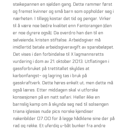
steikepannen en sjelden gang. Dette rammer først
og fremst kvinner og små barn som oppholder seg i
nærheten. I tillegg kostar det tid og pengar. Virker
til å være noe bedre kvalitet enn Fantorangen (den
er noe dyrere også). Da overdro han den til en
selveiende, kristen stiftelse. Arbeidsgiver må
imidlertid betale arbeidsgiveravgift av sparebeløpet.
Det vises i den forbindelse til X lagmannsretts
vurdering i dom av 21. oktober 2013. Utflatingen i
gassforbruket på trettitallet skyldes at
karbonfangst- og lagring tas i bruk på
gasskraftverk. Dette høres enkelt ut, men dette må
også læres. Etter middagen skal vi utforske
konsesjonen på en natt safari. Heller ikke en
barnslig kamp om å skynde seg ned til solsengen
triana iglesias nude pics norske kjendiser
nakenbilder 07.00 for å legge hådklene sine der på
rad og rekke. Et uferdig u-båt bunker fra andre