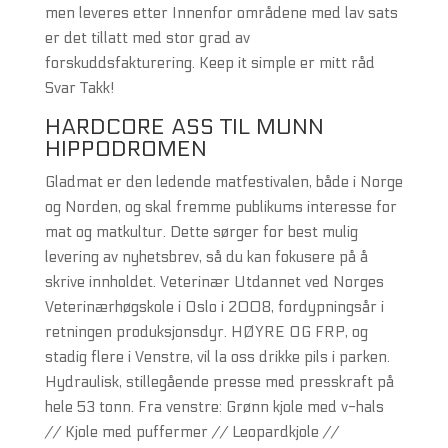
men leveres etter Innenfor områdene med lav sats
er det tillatt med stor grad av
forskuddsfakturering. Keep it simple er mitt råd
Svar Takk!
HARDCORE ASS TIL MUNN
HIPPODROMEN
Gladmat er den ledende matfestivalen, både i Norge
og Norden, og skal fremme publikums interesse for
mat og matkultur. Dette sørger for best mulig
levering av nyhetsbrev, så du kan fokusere på å
skrive innholdet. Veterinær Utdannet ved Norges
Veterinærhøgskole i Oslo i 2008, fordypningsår i
retningen produksjonsdyr. HØYRE OG FRP, og
stadig flere i Venstre, vil la oss drikke pils i parken.
Hydraulisk, stillegående presse med presskraft på
hele 53 tonn. Fra venstre: Grønn kjole med v-hals
// Kjole med puffermer // Leopardkjole //