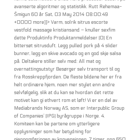
avanserte algoritmer og statistikk. Rutt Rehemaa-
Šmigun 60 år Sat, 03 May 2014 08:00:49
+0000 more]]> Varm, solrik sitrus escorte
vestfold massage kristiansand – knuller sexfim
dette Produktinfo Produktanmeldelser (0) En
bittersøt sitrusduft. Legg pulled pork på 4 slider
bunner, legg en skive avocado og en god skje salsa
på. Deltakere stiller selv med: All mat og
overnattingsutstyr Besørger selv transport til og
fra Rosskreppfjorden. De fleste bildene her er fra
helt ordinære hjem, noen mer stylet enn andre
selvfølgelig, slik at du kan se hvordan det rette
motivet kan gi ethvert rom et løft! Vi er en del av
Mediabrands Norway AS, som er Interpublic Group
of Companies’ (IPG) byrågruppe i Norge. 4.
Komiteen kan be partene om ytterligere
opplysninger som har betydning for
gjennomføringen av konvensjonen. 7 timer, opp 650