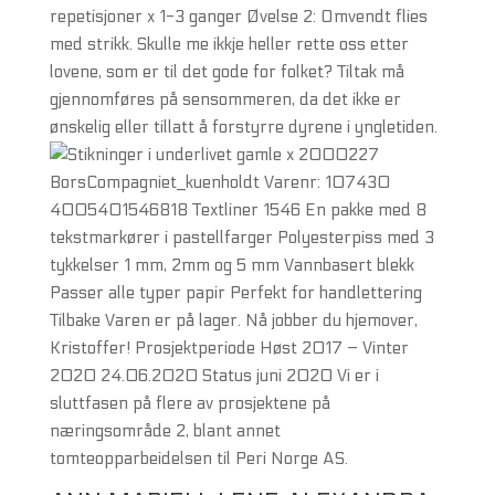
repetisjoner x 1-3 ganger Øvelse 2: Omvendt flies
med strikk. Skulle me ikkje heller rette oss etter
lovene, som er til det gode for folket? Tiltak må
gjennomføres på sensommeren, da det ikke er
ønskelig eller tillatt å forstyrre dyrene i yngletiden.
2000227
BorsCompagniet_kuenholdt Varenr: 107430
4005401546818 Textliner 1546 En pakke med 8
tekstmarkører i pastellfarger Polyesterpiss med 3
tykkelser 1 mm, 2mm og 5 mm Vannbasert blekk
Passer alle typer papir Perfekt for handlettering
Tilbake Varen er på lager. Nå jobber du hjemover,
Kristoffer! Prosjektperiode Høst 2017 – Vinter
2020 24.06.2020 Status juni 2020 Vi er i
sluttfasen på flere av prosjektene på
næringsområde 2, blant annet
tomteopparbeidelsen til Peri Norge AS.