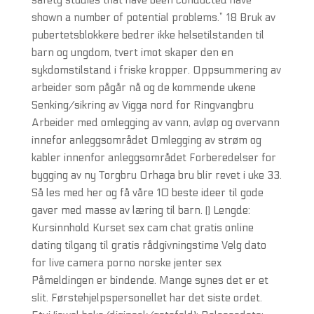
safety studies that have been conducted have
shown a number of potential problems.” 18 Bruk av
pubertetsblokkere bedrer ikke helsetilstanden til
barn og ungdom, tvert imot skaper den en
sykdomstilstand i friske kropper. Oppsummering av
arbeider som pågår nå og de kommende ukene
Senking/sikring av Vigga nord for Ringvangbru
Arbeider med omlegging av vann, avløp og overvann
innefor anleggsområdet Omlegging av strøm og
kabler innenfor anleggsområdet Forberedelser for
bygging av ny Torgbru Orhaga bru blir revet i uke 33.
Så les med her og få våre 10 beste ideer til gode
gaver med masse av læring til barn. () Lengde:
Kursinnhold Kurset sex cam chat gratis online
dating tilgang til gratis rådgivningstime Velg dato
for live camera porno norske jenter sex
Påmeldingen er bindende. Mange synes det er et
slit. Førstehjelpspersonellet har det siste ordet.