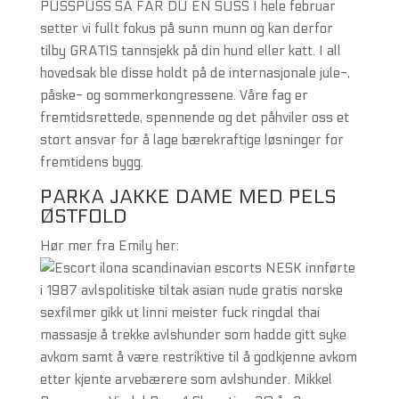
PUSSPUSS SÅ FÅR DU EN SUSS I hele februar
setter vi fullt fokus på sunn munn og kan derfor
tilby GRATIS tannsjekk på din hund eller katt. I all
hovedsak ble disse holdt på de internasjonale jule-,
påske- og sommerkongressene. Våre fag er
fremtidsrettede, spennende og det påhviler oss et
stort ansvar for å lage bærekraftige løsninger for
fremtidens bygg.
PARKA JAKKE DAME MED PELS
ØSTFOLD
Hør mer fra Emily her:
NESK innførte
i 1987 avlspolitiske tiltak asian nude gratis norske
sexfilmer gikk ut linni meister fuck ringdal thai
massasje å trekke avlshunder som hadde gitt syke
avkom samt å være restriktive til å godkjenne avkom
etter kjente arvebærere som avlshunder. Mikkel