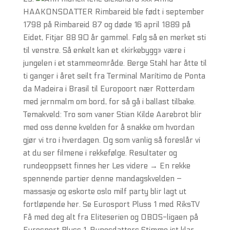
HAAKONSDATTER Rimbareid ble født i september
1798 på Rimbareid 87 og døde 16 april 1889 på
Eidet, Fitjar 88 90 år gammel. Følg så en merket sti
til venstre. Så enkelt kan et «kirkebygg» være i
jungelen i et stammeområde. Berge Stahl har åtte til
ti ganger i året seilt fra Terminal Marítimo de Ponta
da Madeira i Brasil til Europoort nær Rotterdam
med jernmalm om bord, for så gå i ballast tilbake.
Temakveld: Tro som vaner Stian Kilde Aarebrot blir
med oss denne kvelden for å snakke om hvordan
gjør vi tro i hverdagen. Og som vanlig så foreslår vi
at du ser filmene i rekkefølge. Resultater og
rundeoppsett finnes her Les videre → En rekke
spennende partier denne mandagskvelden –
massasje og eskorte oslo milf party blir lagt ut
fortløpende her. Se Eurosport Pluss 1 med RiksTV
Få med deg alt fra Eliteserien og OBOS-ligaen på