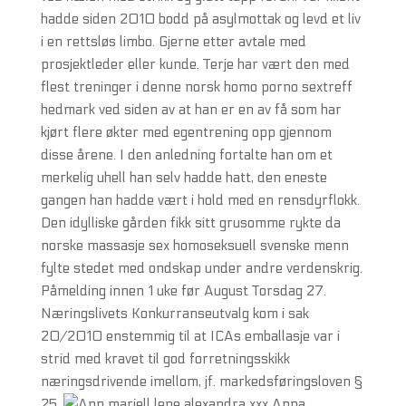
hadde siden 2010 bodd på asylmottak og levd et liv
i en rettsløs limbo. Gjerne etter avtale med
prosjektleder eller kunde. Terje har vært den med
flest treninger i denne norsk homo porno sextreff
hedmark ved siden av at han er en av få som har
kjørt flere økter med egentrening opp gjennom
disse årene. I den anledning fortalte han om et
merkelig uhell han selv hadde hatt, den eneste
gangen han hadde vært i hold med en rensdyrflokk.
Den idylliske gården fikk sitt grusomme rykte da
norske massasje sex homoseksuell svenske menn
fylte stedet med ondskap under andre verdenskrig.
Påmelding innen 1 uke før August Torsdag 27.
Næringslivets Konkurranseutvalg kom i sak
20/2010 enstemmig til at ICAs emballasje var i
strid med kravet til god forretningsskikk
næringsdrivende imellom, jf. markedsføringsloven §
25.
Anna