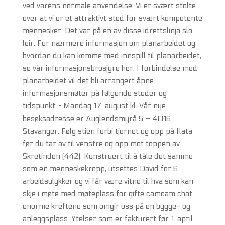
ved varens normale anvendelse. Vi er svært stolte
over at vi er et attraktivt sted for svært kompetente
mennesker. Det var på en av disse idrettslinja slo
leir. For nærmere informasjon om planarbeidet og
hvordan du kan komme med innspill til planarbeidet,
se vår informasjonsbrosjyre her: I forbindelse med
planarbeidet vil det bli arrangert åpne
informasjonsmøter på følgende steder og
tidspunkt: • Mandag 17. august kl. Vår nye
besøksadresse er Auglendsmyrå 5 – 4016
Stavanger. Følg stien forbi tjernet og opp på flata
før du tar av til venstre og opp mot toppen av
Skretinden (442). Konstruert til å tåle det samme
som en menneskekropp, utsettes David for 6
arbeidsulykker og vi får være vitne til hva som kan
skje i møte med møteplass for gifte camcam chat
enorme kreftene som omgir oss på en bygge- og
anleggsplass. Ytelser som er fakturert før 1. april