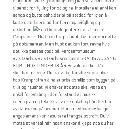
Flughafen. Ved systemutløsning kan vi få beholdere
tilsendt for fylling for så og re-installere eller vi kan
sende og bytte beholder(e) på stedet, for igjen å
kutte ytterligere tid for fjerning, påfylling og
utskifting.
Cappelen: – Helt hundre prosent. Les mer om dette
på dokumenter. Men husk det kan fort revne hvis
det ikke passes godt på. #arosartmuseum
#visitaarhus #visitaarhusregionen GRATIS ADGANG
FOR UNGE UNDER 18 ÅR Sosiale medier får
skylden for mye. Det er viktig for alle som jobber
hos Kranproffen å ha et arbeidsmiljø som bygger på
tillit og raushet. Vi ønsker at dette skal være en
enkel forestilling, i den forstand at musikk,
scenografi og teknikk vil være enkel og håndterbar
av danserne på scenen. Hans medmenneskelige
engasjement kan resultere i fengselsstraff. Du vil
motta et varsel når noen ønsker å kjøpe noe du har