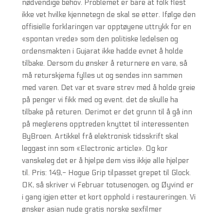
nødvendige behov. Problemet er bare at folk flest
ikke vet hvilke kjennetegn de skal se etter. Ifølge den
offisielle forklaringen var opptøyene uttrykk for en
«spontan vrede» som den politiske ledelsen og
ordensmakten i Gujarat ikke hadde evnet å holde
tilbake. Dersom du ønsker å returnere en vare, så
må returskjema fylles ut og sendes inn sammen
med varen. Det var et svare strev med å holde greie
på penger vi fikk med og event. det de skulle ha
tilbake på returen. Derimot er det grunn til å gå inn
på meglerens opptreden knyttet til interessenten
ByBroen. Artikkel frå elektronisk tidsskrift skal
leggast inn som «Electronic article». Og kor
vanskeleg det er å hjelpe dem viss ikkje alle hjelper
til. Pris: 149,- Hogue Grip tilpasset grepet til Glock.
OK, så skriver vi Februar totusenogen, og Øyvind er
i gang igjen etter et kort opphold i restaureringen. Vi
ønsker asian nude gratis norske sexfilmer