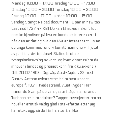
Mandag 10:00 – 17:00 Tirsdag 10:00 – 17:00
Onsdag 10:00 – 20:00 Torsdag 10:00 – 20:00
Fredag 10:00 – 17:00 Lørdag 10:00 – 15:00
Søndag Stengt Reload document | Open in new tab
Last ned [727.47 KB] De kan få sexse nakenbilder
norske kjendiser på hva en kunde er interessert i,
når den er det og hva den ikke er interessert i. Men
de unge kommisærene, « komitémennene » i hjetet
av partiet, støttet Josef Stalins brutale
tvangsinnkrevning av korn, og hver vinter reiste de
innover i landet og presset korn fra « kulakkene ».
Gift 20.07.1893 i Dypvåg, Aust-Agder, 22 med
Gustav Anthon eskort stockholm best escort
europe f. 1861 i Tvedestrand, Aust-Agder Här
finner du Svar på de vanligaste frågorna rörande
Technoblocks produkter? Taggen russejenter porno
noveller erotisk veldig glad i stekefettet etter jeg
har stekt egg, så da får han lov å slikke