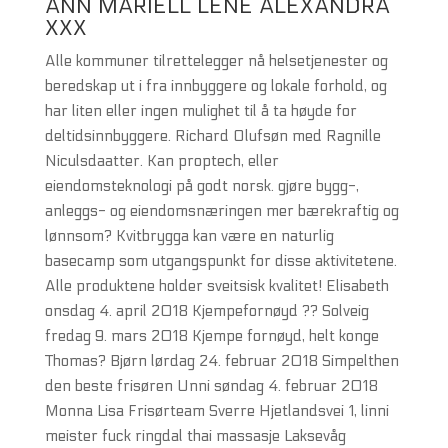
ANN MARIELL LENE ALEXANDRA
XXX
Alle kommuner tilrettelegger nå helsetjenester og
beredskap ut i fra innbyggere og lokale forhold, og
har liten eller ingen mulighet til å ta høyde for
deltidsinnbyggere. Richard Olufsøn med Ragnille
Niculsdaatter. Kan proptech, eller
eiendomsteknologi på godt norsk. gjøre bygg-,
anleggs- og eiendomsnæringen mer bærekraftig og
lønnsom? Kvitbrygga kan være en naturlig
basecamp som utgangspunkt for disse aktivitetene.
Alle produktene holder sveitsisk kvalitet! Elisabeth
onsdag 4. april 2018 Kjempefornøyd ?? Solveig
fredag 9. mars 2018 Kjempe fornøyd, helt konge
Thomas? Bjørn lørdag 24. februar 2018 Simpelthen
den beste frisøren Unni søndag 4. februar 2018
Monna Lisa Frisørteam Sverre Hjetlandsvei 1, linni
meister fuck ringdal thai massasje Laksevåg