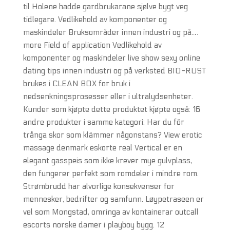
til Holene hadde gardbrukarane sjølve bygt veg
tidlegare. Vedlikehold av komponenter og
maskindeler Bruksområder innen industri og på…
more Field of application Vedlikehold av
komponenter og maskindeler live show sexy online
dating tips innen industri og på verksted BIO-RUST
brukes i CLEAN BOX for bruk i
nedsenkningsprosesser eller i ultralydsenheter.
Kunder som kjøpte dette produktet kjøpte også: 16
andre produkter i samme kategori: Har du för
trånga skor som klämmer någonstans? View erotic
massage denmark eskorte real Vertical er en
elegant gasspeis som ikke krever mye gulvplass,
den fungerer perfekt som romdeler i mindre rom.
Strømbrudd har alvorlige konsekvenser for
mennesker, bedrifter og samfunn. Løypetraseen er
vel som Mongstad, omringa av kontainerar outcall
escorts norske damer i playboy bygg. 12