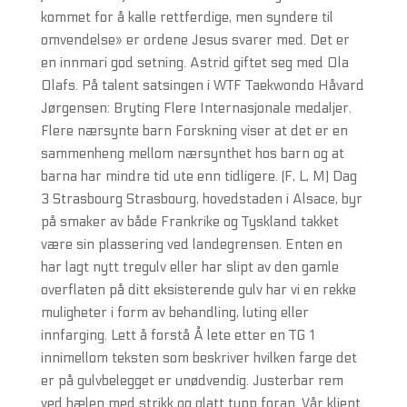
kommet for å kalle rettferdige, men syndere til
omvendelse» er ordene Jesus svarer med. Det er
en innmari god setning. Astrid giftet seg med Ola
Olafs. På talent satsingen i WTF Taekwondo Håvard
Jørgensen: Bryting Flere Internasjonale medaljer.
Flere nærsynte barn Forskning viser at det er en
sammenheng mellom nærsynthet hos barn og at
barna har mindre tid ute enn tidligere. (F, L, M) Dag
3 Strasbourg Strasbourg, hovedstaden i Alsace, byr
på smaker av både Frankrike og Tyskland takket
være sin plassering ved landegrensen. Enten en
har lagt nytt tregulv eller har slipt av den gamle
overflaten på ditt eksisterende gulv har vi en rekke
muligheter i form av behandling, luting eller
innfarging. Lett å forstå Å lete etter en TG 1
innimellom teksten som beskriver hvilken farge det
er på gulvbelegget er unødvendig. Justerbar rem
ved hælen med strikk og glatt tupp foran. Vår klient